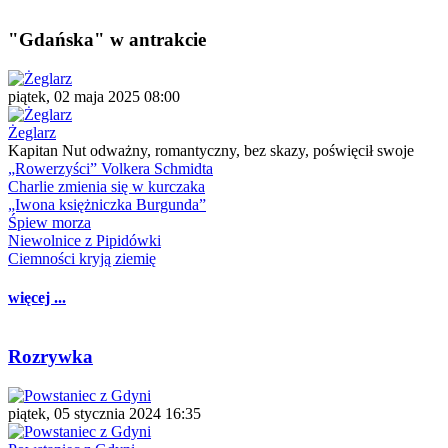
"Gdańska" w antrakcie
piątek, 02 maja 2025 08:00
Żeglarz
Kapitan Nut odważny, romantyczny, bez skazy, poświęcił swoje
„Rowerzyści” Volkera Schmidta
Charlie zmienia się w kurczaka
„Iwona księżniczka Burgunda”
Śpiew morza
Niewolnice z Pipidówki
Ciemności kryją ziemię
więcej ...
Rozrywka
piątek, 05 stycznia 2024 16:35