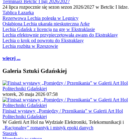
Terminarz Betclic I ligi 2026/2027
24 lipca rozpocznie się sezon sezon 2026/2027 w Betclic I lidze.
Tablica Łazarka
Rezerwowa Lechia poległa w Legnicy
Osłabiona Lechia ukarała nieskuteczną Arkę
Lechia Gdańsk z licencją na grę w Ekstraklasie
Lechia efektownie przypieczętowała awans do Ekstraklasy
Lechia o krok od powrotu do Ekstraklasy
Lechia rozbita w Rzeszowie
więcej ...
Galeria Sztuki Gdańskiej
wtorek, 26 maja 2026 07:58
Finisaż wystawy „Pomiędzy / Przenikania” w Galerii Art Hol
Politechniki Gdańskiej
W Galerii Art Hol na Wydziale Elektroniki, Telekomunikacji i
„Racjonalny” romantyk i mistyk epoki danych
Staszek
Hierofonia w sztuce