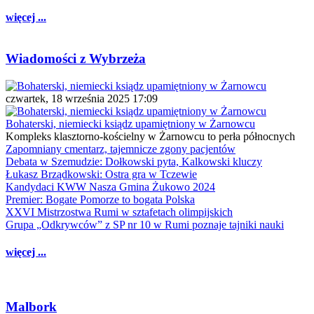
więcej ...
Wiadomości z Wybrzeża
czwartek, 18 września 2025 17:09
Bohaterski, niemiecki ksiądz upamiętniony w Żarnowcu
Kompleks klasztorno-kościelny w Żarnowcu to perła północnych
Zapomniany cmentarz, tajemnicze zgony pacjentów
Debata w Szemudzie: Dołkowski pyta, Kalkowski kluczy
Łukasz Brządkowski: Ostra gra w Tczewie
Kandydaci KWW Nasza Gmina Żukowo 2024
Premier: Bogate Pomorze to bogata Polska
XXVI Mistrzostwa Rumi w sztafetach olimpijskich
Grupa „Odkrywców” z SP nr 10 w Rumi poznaje tajniki nauki
więcej ...
Malbork