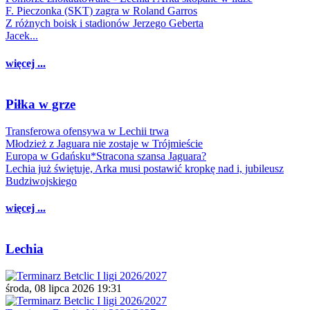
F. Pieczonka (SKT) zagra w Roland Garros
Z różnych boisk i stadionów Jerzego Geberta
Jacek...
więcej ...
Piłka w grze
Transferowa ofensywa w Lechii trwa
Młodzież z Jaguara nie zostaje w Trójmieście
Europa w Gdańsku*Stracona szansa Jaguara?
Lechia już świętuje, Arka musi postawić kropkę nad i, jubileusz
Budziwojskiego
więcej ...
Lechia
środa, 08 lipca 2026 19:31