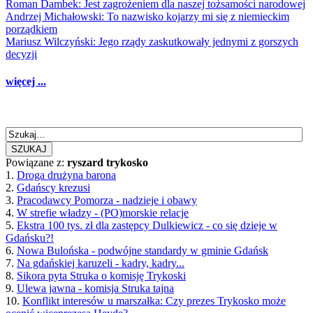
Roman Dambek: Jest zagrożeniem dla naszej tożsamości narodowej
Andrzej Michałowski: To nazwisko kojarzy mi się z niemieckim
porządkiem
Mariusz Wilczyński: Jego rządy zaskutkowały jednymi z gorszych
decyzji
więcej ...
SZUKAJ
Powiązane z:
ryszard trykosko
1.
Droga drużyna barona
2.
Gdańscy krezusi
3.
Pracodawcy Pomorza - nadzieje i obawy
4.
W strefie władzy - (PO)morskie relacje
5.
Ekstra 100 tys. zł dla zastępcy Dulkiewicz - co się dzieje w
Gdańsku?!
6.
Nowa Bulońska - podwójne standardy w gminie Gdańsk
7.
Na gdańskiej karuzeli - kadry, kadry...
8.
Sikora pyta Struka o komisję Trykoski
9.
Ulewa jawna - komisja Struka tajna
10.
Konflikt interesów u marszałka: Czy prezes Trykosko może