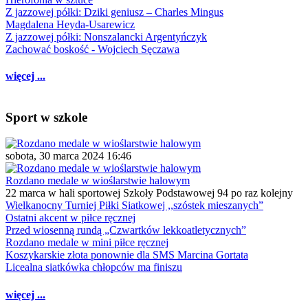
Z jazzowej półki: Dziki geniusz – Charles Mingus
Magdalena Heyda-Usarewicz
Z jazzowej półki: Nonszalancki Argentyńczyk
Zachować boskość - Wojciech Sęczawa
więcej ...
Sport w szkole
sobota, 30 marca 2024 16:46
Rozdano medale w wioślarstwie halowym
22 marca w hali sportowej Szkoły Podstawowej 94 po raz kolejny
Wielkanocny Turniej Piłki Siatkowej ,,szóstek mieszanych”
Ostatni akcent w piłce ręcznej
Przed wiosenną rundą „Czwartków lekkoatletycznych”
Rozdano medale w mini piłce ręcznej
Koszykarskie złota ponownie dla SMS Marcina Gortata
Licealna siatkówka chłopców ma finiszu
więcej ...