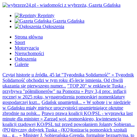
Reprinty
Gazeta Gdańska
Ogłoszenia
Strona główna
Sport
Motoryzacja
Nieruchomości
Ogłoszenia
Galerie
Czytaj historię u źródła. 45 lat "Tygodnika Solidarność"
»
Tygodnik
Solidarność obchodzi w tym roku 45-lecie istnienia. Od chwili
ukazania się pierwszego numer...
"TOP 20" w enklawie Tuska -
przybywa "półmilionerów" na Pomorzu
»
Przy 3,4 proc. inflacji
rocznej w 2025 roku, wynagrodzenia pomorskiej nomenklatury
gospodarczej kszt...
Gdańsk upamiętnił...
»
W sobotę i w niedzielę
w Gdańsku miały miejsce uroczystości upamiętniające okrutne
zbrodnie na polsk...
Prawo prawa koalicji KO/PSL - wyprawka last
minute dla minister
»
Zarząd woj. pomorskiego, kwintesencja
koalicji rządowej KO/PSL tuż przed powołaniem Jolanty Sobieran...
(PO)lityczny dobytek Tuska - (KO)lonizacja pomorskich szpitali
na... g...
»
Minister J. Sobierańska-Grenda, formalnie bezpartyjna, to