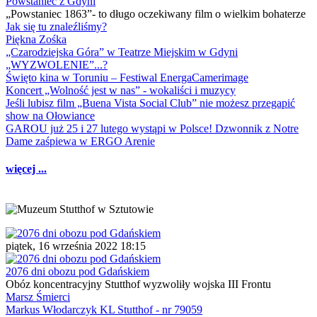
Powstaniec z Gdyni
„Powstaniec 1863”- to długo oczekiwany film o wielkim bohaterze
Jak się tu znaleźliśmy?
Piękna Zośka
„Czarodziejska Góra” w Teatrze Miejskim w Gdyni
„WYZWOLENIE”...?
Święto kina w Toruniu – Festiwal EnergaCamerimage
Koncert „Wolność jest w nas” - wokaliści i muzycy
Jeśli lubisz film „Buena Vista Social Club” nie możesz przegapić
show na Ołowiance
GAROU już 25 i 27 lutego wystąpi w Polsce! Dzwonnik z Notre
Dame zaśpiewa w ERGO Arenie
więcej ...
piątek, 16 września 2022 18:15
2076 dni obozu pod Gdańskiem
Obóz koncentracyjny Stutthof wyzwoliły wojska III Frontu
Marsz Śmierci
Markus Włodarczyk KL Stutthof - nr 79059