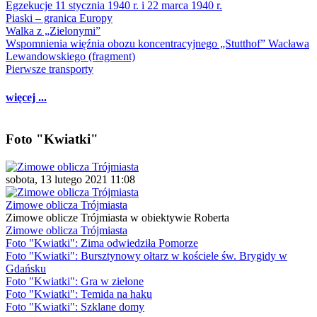
Egzekucje 11 stycznia 1940 r. i 22 marca 1940 r.
Piaski – granica Europy
Walka z „Zielonymi”
Wspomnienia więźnia obozu koncentracyjnego „Stutthof” Wacława
Lewandowskiego (fragment)
Pierwsze transporty
więcej ...
Foto "Kwiatki"
sobota, 13 lutego 2021 11:08
Zimowe oblicza Trójmiasta
Zimowe oblicze Trójmiasta w obiektywie Roberta
Zimowe oblicza Trójmiasta
Foto "Kwiatki": Zima odwiedziła Pomorze
Foto "Kwiatki": Bursztynowy ołtarz w kościele św. Brygidy w
Gdańsku
Foto "Kwiatki": Gra w zielone
Foto "Kwiatki": Temida na haku
Foto "Kwiatki": Szklane domy