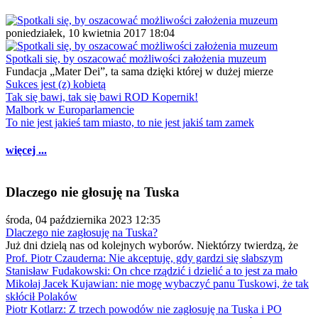
poniedziałek, 10 kwietnia 2017 18:04
Spotkali się, by oszacować możliwości założenia muzeum
Fundacja „Mater Dei”, ta sama dzięki której w dużej mierze
Sukces jest (z) kobietą
Tak się bawi, tak się bawi ROD Kopernik!
Malbork w Europarlamencie
To nie jest jakieś tam miasto, to nie jest jakiś tam zamek
więcej ...
Dlaczego nie głosuję na Tuska
środa, 04 października 2023 12:35
Dlaczego nie zagłosuję na Tuska?
Już dni dzielą nas od kolejnych wyborów. Niektórzy twierdzą, że
Prof. Piotr Czauderna: Nie akceptuję, gdy gardzi się słabszym
Stanisław Fudakowski: On chce rządzić i dzielić a to jest za mało
Mikołaj Jacek Kujawian: nie mogę wybaczyć panu Tuskowi, że tak
skłócił Polaków
Piotr Kotlarz: Z trzech powodów nie zagłosuję na Tuska i PO