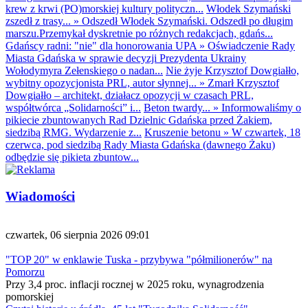
krew z krwi (PO)morskiej kultury polityczn...
Włodek Szymański
zszedł z trasy...
»
Odszedł Włodek Szymański. Odszedł po długim
marszu.Przemykał dyskretnie po różnych redakcjach, gdańs...
Gdańscy radni: "nie" dla honorowania UPA
»
Oświadczenie Rady
Miasta Gdańska w sprawie decyzji Prezydenta Ukrainy
Wołodymyra Zełenskiego o nadan...
Nie żyje Krzysztof Dowgiałło,
wybitny opozycjonista PRL, autor słynnej...
»
Zmarł Krzysztof
Dowgiałło – architekt, działacz opozycji w czasach PRL,
współtwórca „Solidarności” i...
Beton twardy...
»
Informowaliśmy o
pikiecie zbuntowanych Rad Dzielnic Gdańska przed Żakiem,
siedzibą RMG. Wydarzenie z...
Kruszenie betonu
»
W czwartek, 18
czerwca, pod siedzibą Rady Miasta Gdańska (dawnego Żaku)
odbędzie się pikieta zbuntow...
Wiadomości
czwartek, 06 sierpnia 2026 09:01
"TOP 20" w enklawie Tuska - przybywa "półmilionerów" na
Pomorzu
Przy 3,4 proc. inflacji rocznej w 2025 roku, wynagrodzenia
pomorskiej