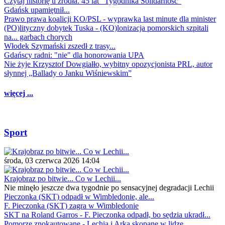
Czytaj historię u źródła. 45 lat "Tygodnika Solidarność"
Gdańsk upamiętnił...
Prawo prawa koalicji KO/PSL - wyprawka last minute dla minister
(PO)lityczny dobytek Tuska - (KO)lonizacja pomorskich szpitali
na... garbach chorych
Włodek Szymański zszedł z trasy...
Gdańscy radni: "nie" dla honorowania UPA
Nie żyje Krzysztof Dowgiałło, wybitny opozycjonista PRL, autor
słynnej „Ballady o Janku Wiśniewskim”
więcej ...
Sport
środa, 03 czerwca 2026 14:04
Krajobraz po bitwie... Co w Lechii...
Nie minęło jeszcze dwa tygodnie po sensacyjnej degradacji Lechii
Pieczonka (SKT) odpadł w Wimbledonie, ale...
F. Pieczonka (SKT) zagra w Wimbledonie
SKT na Roland Garros - F. Pieczonka odpadł, bo sędzia ukradł...
Pomorze znokautowane - Lechia i Arka skopane w lidze