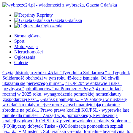
Reprinty
Gazeta Gdańska
Ogłoszenia
Strona główna
Sport
Motoryzacja
Nieruchomości
Ogłoszenia
Galerie
Czytaj historię u źródła. 45 lat "Tygodnika Solidarność"
»
Tygodnik
Solidarność obchodzi w tym roku 45-lecie istnienia. Od chwili
ukazania się pierwszego numer...
"TOP 20" w enklawie Tuska -
przybywa "półmilionerów" na Pomorzu
»
Przy 3,4 proc. inflacji
rocznej w 2025 roku, wynagrodzenia pomorskiej nomenklatury
gospodarczej kszt...
Gdańsk upamiętnił...
»
W sobotę i w niedzielę
w Gdańsku miały miejsce uroczystości upamiętniające okrutne
zbrodnie na polsk...
Prawo prawa koalicji KO/PSL - wyprawka last
minute dla minister
»
Zarząd woj. pomorskiego, kwintesencja
koalicji rządowej KO/PSL tuż przed powołaniem Jolanty Sobieran...
(PO)lityczny dobytek Tuska - (KO)lonizacja pomorskich szpitali
na... g...
»
Minister J. Sobierańska-Grenda, formalnie bezpartyjna, to