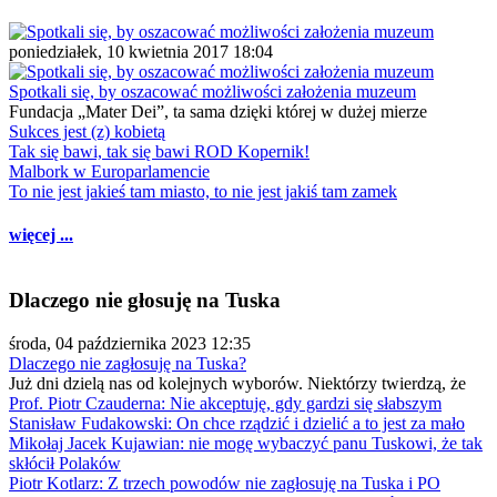
poniedziałek, 10 kwietnia 2017 18:04
Spotkali się, by oszacować możliwości założenia muzeum
Fundacja „Mater Dei”, ta sama dzięki której w dużej mierze
Sukces jest (z) kobietą
Tak się bawi, tak się bawi ROD Kopernik!
Malbork w Europarlamencie
To nie jest jakieś tam miasto, to nie jest jakiś tam zamek
więcej ...
Dlaczego nie głosuję na Tuska
środa, 04 października 2023 12:35
Dlaczego nie zagłosuję na Tuska?
Już dni dzielą nas od kolejnych wyborów. Niektórzy twierdzą, że
Prof. Piotr Czauderna: Nie akceptuję, gdy gardzi się słabszym
Stanisław Fudakowski: On chce rządzić i dzielić a to jest za mało
Mikołaj Jacek Kujawian: nie mogę wybaczyć panu Tuskowi, że tak
skłócił Polaków
Piotr Kotlarz: Z trzech powodów nie zagłosuję na Tuska i PO