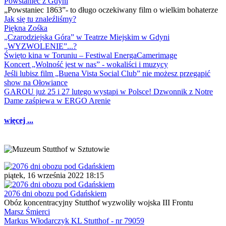
Powstaniec z Gdyni
„Powstaniec 1863”- to długo oczekiwany film o wielkim bohaterze
Jak się tu znaleźliśmy?
Piękna Zośka
„Czarodziejska Góra” w Teatrze Miejskim w Gdyni
„WYZWOLENIE”...?
Święto kina w Toruniu – Festiwal EnergaCamerimage
Koncert „Wolność jest w nas” - wokaliści i muzycy
Jeśli lubisz film „Buena Vista Social Club” nie możesz przegapić
show na Ołowiance
GAROU już 25 i 27 lutego wystąpi w Polsce! Dzwonnik z Notre
Dame zaśpiewa w ERGO Arenie
więcej ...
piątek, 16 września 2022 18:15
2076 dni obozu pod Gdańskiem
Obóz koncentracyjny Stutthof wyzwoliły wojska III Frontu
Marsz Śmierci
Markus Włodarczyk KL Stutthof - nr 79059