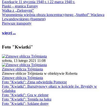
Egzekucje 11 stycznia 1940 r. i 22 marca 1940 r.
Piaski – granica Europy
Walka z „Zielonymi”
Wspomnienia więźnia obozu koncentracyjnego „Stutthof” Wacława
Lewandowskiego (fragment)
Pierwsze transporty
więcej ...
Foto "Kwiatki"
sobota, 13 lutego 2021 11:08
Zimowe oblicza Trójmiasta
Zimowe oblicze Trójmiasta w obiektywie Roberta
Zimowe oblicza Trójmiasta
Foto "Kwiatki": Zima odwiedziła Pomorze
Foto "Kwiatki": Bursztynowy ołtarz w kościele św. Brygidy w
Gdańsku
Foto "Kwiatki": Gra w zielone
Foto "Kwiatki": Temida na haku
Foto "Kwiatki": Szklane domy