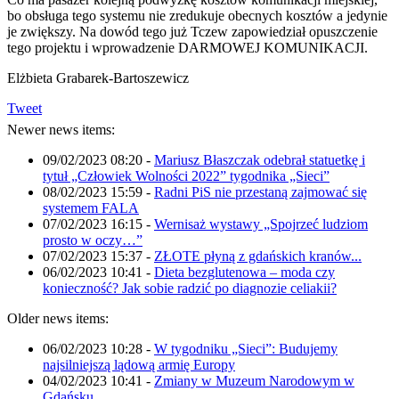
bo obsługa tego systemu nie zredukuje obecnych kosztów a jedynie
je zwiększy. Na dowód tego już Tczew zapowiedział opuszczenie
tego projektu i wprowadzenie DARMOWEJ KOMUNIKACJI.
Elżbieta Grabarek-Bartoszewicz
Tweet
Newer news items:
09/02/2023 08:20
-
Mariusz Błaszczak odebrał statuetkę i
tytuł „Człowiek Wolności 2022” tygodnika „Sieci”
08/02/2023 15:59
-
Radni PiS nie przestaną zajmować się
systemem FALA
07/02/2023 16:15
-
Wernisaż wystawy „Spojrzeć ludziom
prosto w oczy…”
07/02/2023 15:37
-
ZŁOTE płyną z gdańskich kranów...
06/02/2023 10:41
-
Dieta bezglutenowa – moda czy
konieczność? Jak sobie radzić po diagnozie celiakii?
Older news items:
06/02/2023 10:28
-
W tygodniku „Sieci”: Budujemy
najsilniejszą lądową armię Europy
04/02/2023 10:41
-
Zmiany w Muzeum Narodowym w
Gdańsku