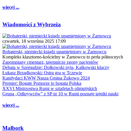
więcej ...
Wiadomości z Wybrzeża
czwartek, 18 września 2025 17:09
Bohaterski, niemiecki ksiądz upamiętniony w Żarnowcu
Kompleks klasztorno-kościelny w Żarnowcu to perła północnych
Zapomniany cmentarz, tajemnicze zgony pacjentów
Debata w Szemudzie: Dołkowski pyta, Kalkowski kluczy
Łukasz Brządkowski: Ostra gra w Tczewie
Kandydaci KWW Nasza Gmina Żukowo 2024
Premier: Bogate Pomorze to bogata Polska
XXVI Mistrzostwa Rumi w sztafetach olimpijskich
Grupa „Odkrywców” z SP nr 10 w Rumi poznaje tajniki nauki
więcej ...
Malbork