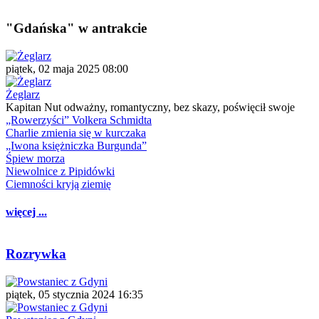
"Gdańska" w antrakcie
piątek, 02 maja 2025 08:00
Żeglarz
Kapitan Nut odważny, romantyczny, bez skazy, poświęcił swoje
„Rowerzyści” Volkera Schmidta
Charlie zmienia się w kurczaka
„Iwona księżniczka Burgunda”
Śpiew morza
Niewolnice z Pipidówki
Ciemności kryją ziemię
więcej ...
Rozrywka
piątek, 05 stycznia 2024 16:35