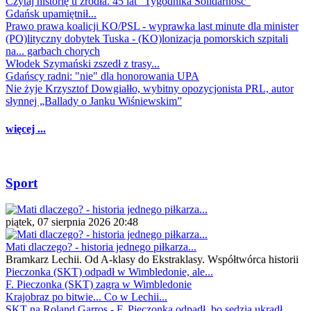
Czytaj historię u źródła. 45 lat "Tygodnika Solidarność"
Gdańsk upamiętnił...
Prawo prawa koalicji KO/PSL - wyprawka last minute dla minister
(PO)lityczny dobytek Tuska - (KO)lonizacja pomorskich szpitali
na... garbach chorych
Włodek Szymański zszedł z trasy...
Gdańscy radni: "nie" dla honorowania UPA
Nie żyje Krzysztof Dowgiałło, wybitny opozycjonista PRL, autor
słynnej „Ballady o Janku Wiśniewskim”
więcej ...
Sport
piątek, 07 sierpnia 2026 20:48
Mati dlaczego? - historia jednego piłkarza...
Bramkarz Lechii. Od A-klasy do Ekstraklasy. Współtwórca historii
Pieczonka (SKT) odpadł w Wimbledonie, ale...
F. Pieczonka (SKT) zagra w Wimbledonie
Krajobraz po bitwie... Co w Lechii...
SKT na Roland Garros - F. Pieczonka odpadł, bo sędzia ukradł...