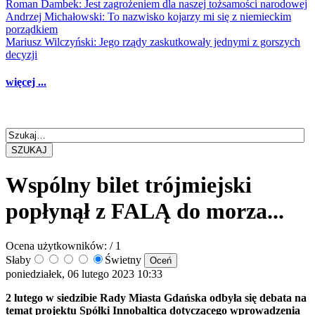
Roman Dambek: Jest zagrożeniem dla naszej tożsamości narodowej
Andrzej Michałowski: To nazwisko kojarzy mi się z niemieckim
porządkiem
Mariusz Wilczyński: Jego rządy zaskutkowały jednymi z gorszych
decyzji
więcej ...
SZUKAJ
Wspólny bilet trójmiejski
popłynął z FALĄ do morza...
Ocena użytkowników:
/ 1
Słaby
Świetny
poniedziałek, 06 lutego 2023 10:33
2 lutego w siedzibie Rady Miasta Gdańska odbyła się debata na
temat projektu Spółki Innobaltica dotyczącego wprowadzenia