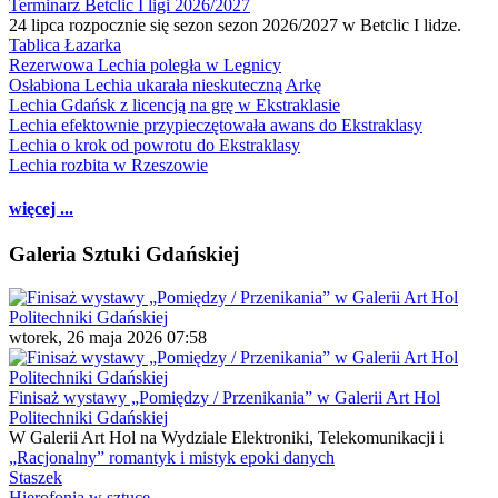
Terminarz Betclic I ligi 2026/2027
24 lipca rozpocznie się sezon sezon 2026/2027 w Betclic I lidze.
Tablica Łazarka
Rezerwowa Lechia poległa w Legnicy
Osłabiona Lechia ukarała nieskuteczną Arkę
Lechia Gdańsk z licencją na grę w Ekstraklasie
Lechia efektownie przypieczętowała awans do Ekstraklasy
Lechia o krok od powrotu do Ekstraklasy
Lechia rozbita w Rzeszowie
więcej ...
Galeria Sztuki Gdańskiej
wtorek, 26 maja 2026 07:58
Finisaż wystawy „Pomiędzy / Przenikania” w Galerii Art Hol
Politechniki Gdańskiej
W Galerii Art Hol na Wydziale Elektroniki, Telekomunikacji i
„Racjonalny” romantyk i mistyk epoki danych
Staszek
Hierofonia w sztuce