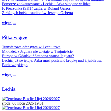
Pomorze znokautowane - Lechia i Arka skopane w lidze
F. Pieczonka (SKT) zagra w Roland Garros
Z różnych boisk i stadionów Jerzego Geberta
więcej ...
Piłka w grze
Transferowa ofensywa w Lechii trwa
Młodzież z Jaguara nie zostaje w Trójmieście
Europa w Gdańsku*Stracona szansa Jaguara?
Lechia już świętuje, Arka musi postawić kropkę nad i, jubileusz
Budziwojskiego
więcej ...
Lechia
środa, 08 lipca 2026 19:31