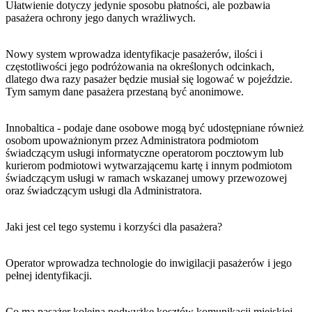
Ułatwienie dotyczy jedynie sposobu płatności, ale pozbawia
pasażera ochrony jego danych wrażliwych.
Nowy system wprowadza identyfikacje pasażerów, ilości i
częstotliwości jego podróżowania na określonych odcinkach,
dlatego dwa razy pasażer będzie musiał się logować w pojeździe.
Tym samym dane pasażera przestaną być anonimowe.
Innobaltica - podaje dane osobowe mogą być udostępniane również
osobom upoważnionym przez Administratora podmiotom
świadczącym usługi informatyczne operatorom pocztowym lub
kurierom podmiotowi wytwarzającemu kartę i innym podmiotom
świadczącym usługi w ramach wskazanej umowy przewozowej
oraz świadczącym usługi dla Administratora.
Jaki jest cel tego systemu i korzyści dla pasażera?
Operator wprowadza technologie do inwigilacji pasażerów i jego
pełnej identyfikacji.
Co ma pasażer kolejną podwyżkę kosztów komunikacji miejskiej,