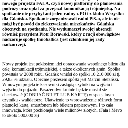
nowego projektu FALA, czyli nowej platformy do planowania
podróży oraz opłat za przejazd komunikacją trójmiejską. Na
spotkanie nie przybył ani jeden radny z PO i z klubu Wszystko
dla Gdańska. Spotkanie zorganizowali radni PiS-u, ale to nie
mógł być powód do zlekceważenia mieszkańców Gdańska
obecnych na spotkaniu. Nie wytłumaczył swojej absencji
również prezydent Piotr Borawski, który z racji obowiązków
nadzoruje spółkę Innobaltica (jest członkiem jej rady
nadzorczej).
Nowy projekt jest pokłosiem idei opracowania wspólnego biletu dla
całej komunikacji trójmiejskiej, a także okolicznych gmin. Spółka
powstała w 2008 roku. Gdańsk wniósł do spółki 10.210 000 zł tj.
29,83 % udziału. Obecnie prezesem spółki jest Marcin Stefański.
W nowym projekcie kasowniki zastąpią czytniki na wejściu i
wyjściu do pojazdu. Pasażer dwukrotnie będzie musiał się
checkować (ODBIJAĆ BILET LUB KARTĘ) w specjalnym
czytniku - walidatorze. Ułatwienie to wprowadzenie różnych form
płatności kartą, smartfonem lub biletem papierowym. I to cała
innowacja, która pochłonęła wiele milionów złotych. (Fala i Mevo
to około 500.000 zł)