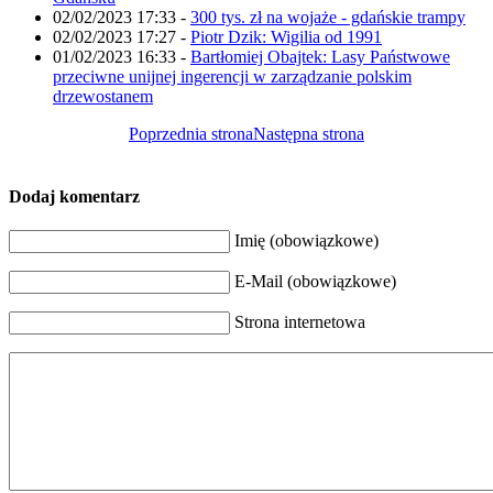
02/02/2023 17:33
-
300 tys. zł na wojaże - gdańskie trampy
02/02/2023 17:27
-
Piotr Dzik: Wigilia od 1991
01/02/2023 16:33
-
Bartłomiej Obajtek: Lasy Państwowe
przeciwne unijnej ingerencji w zarządzanie polskim
drzewostanem
Poprzednia strona
Następna strona
Dodaj komentarz
Imię (obowiązkowe)
E-Mail (obowiązkowe)
Strona internetowa