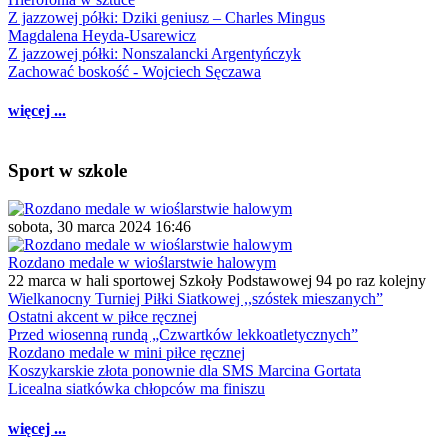
Z jazzowej półki: Dziki geniusz – Charles Mingus
Magdalena Heyda-Usarewicz
Z jazzowej półki: Nonszalancki Argentyńczyk
Zachować boskość - Wojciech Sęczawa
więcej ...
Sport w szkole
sobota, 30 marca 2024 16:46
Rozdano medale w wioślarstwie halowym
22 marca w hali sportowej Szkoły Podstawowej 94 po raz kolejny
Wielkanocny Turniej Piłki Siatkowej ,,szóstek mieszanych”
Ostatni akcent w piłce ręcznej
Przed wiosenną rundą „Czwartków lekkoatletycznych”
Rozdano medale w mini piłce ręcznej
Koszykarskie złota ponownie dla SMS Marcina Gortata
Licealna siatkówka chłopców ma finiszu
więcej ...