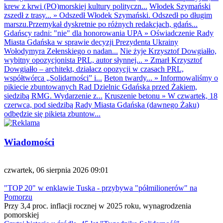
krew z krwi (PO)morskiej kultury polityczn...
Włodek Szymański
zszedł z trasy...
»
Odszedł Włodek Szymański. Odszedł po długim
marszu.Przemykał dyskretnie po różnych redakcjach, gdańs...
Gdańscy radni: "nie" dla honorowania UPA
»
Oświadczenie Rady
Miasta Gdańska w sprawie decyzji Prezydenta Ukrainy
Wołodymyra Zełenskiego o nadan...
Nie żyje Krzysztof Dowgiałło,
wybitny opozycjonista PRL, autor słynnej...
»
Zmarł Krzysztof
Dowgiałło – architekt, działacz opozycji w czasach PRL,
współtwórca „Solidarności” i...
Beton twardy...
»
Informowaliśmy o
pikiecie zbuntowanych Rad Dzielnic Gdańska przed Żakiem,
siedzibą RMG. Wydarzenie z...
Kruszenie betonu
»
W czwartek, 18
czerwca, pod siedzibą Rady Miasta Gdańska (dawnego Żaku)
odbędzie się pikieta zbuntow...
Wiadomości
czwartek, 06 sierpnia 2026 09:01
"TOP 20" w enklawie Tuska - przybywa "półmilionerów" na
Pomorzu
Przy 3,4 proc. inflacji rocznej w 2025 roku, wynagrodzenia
pomorskiej