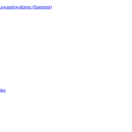
Lewandowskiego (fragment)
sku