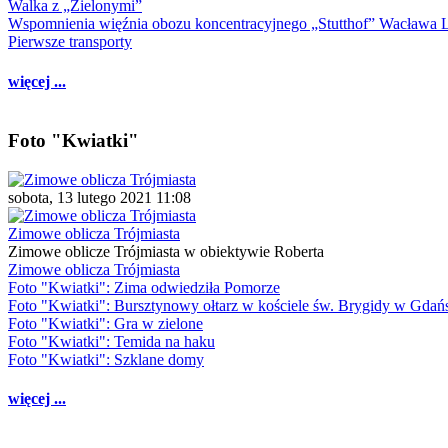
Walka z „Zielonymi”
Wspomnienia więźnia obozu koncentracyjnego „Stutthof” Wacława 
Pierwsze transporty
więcej ...
Foto "Kwiatki"
sobota, 13 lutego 2021 11:08
Zimowe oblicza Trójmiasta
Zimowe oblicze Trójmiasta w obiektywie Roberta
Zimowe oblicza Trójmiasta
Foto "Kwiatki": Zima odwiedziła Pomorze
Foto "Kwiatki": Bursztynowy ołtarz w kościele św. Brygidy w Gdań
Foto "Kwiatki": Gra w zielone
Foto "Kwiatki": Temida na haku
Foto "Kwiatki": Szklane domy
więcej ...