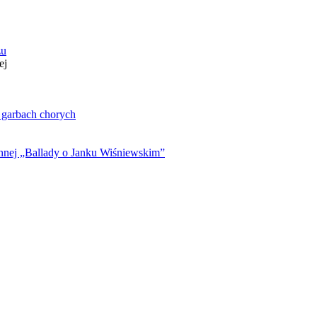
zu
ej
. garbach chorych
ynnej „Ballady o Janku Wiśniewskim”