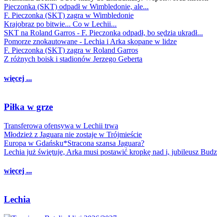
Pieczonka (SKT) odpadł w Wimbledonie, ale...
F. Pieczonka (SKT) zagra w Wimbledonie
Krajobraz po bitwie... Co w Lechii...
SKT na Roland Garros - F. Pieczonka odpadł, bo sędzia ukradł...
Pomorze znokautowane - Lechia i Arka skopane w lidze
F. Pieczonka (SKT) zagra w Roland Garros
Z różnych boisk i stadionów Jerzego Geberta
więcej ...
Piłka w grze
Transferowa ofensywa w Lechii trwa
Młodzież z Jaguara nie zostaje w Trójmieście
Europa w Gdańsku*Stracona szansa Jaguara?
Lechia już świętuje, Arka musi postawić kropkę nad i, jubileusz Bud
więcej ...
Lechia