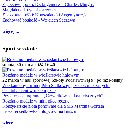
Z jazzowej półki: Dziki geniusz – Charles Mingus
Magdalena Heyda-Usarewicz
Z jazzowej półki: Nonszalancki Argentyńczyk
Zachować boskość - Wojciech Sęczawa
więcej ...
Sport w szkole
sobota, 30 marca 2024 16:46
Rozdano medale w wioślarstwie halowym
22 marca w hali sportowej Szkoły Podstawowej 94 po raz kolejny
Wielkanocny Turniej Piłki Siatkowej ,,szóstek mieszanych”
Ostatni akcent w piłce ręcznej
Przed wiosenną rundą „Czwartków lekkoatletycznych”
Rozdano medale w mini piłce ręcznej
Koszykarskie złota ponownie dla SMS Marcina Gortata
Licealna siatkówka chłopców ma finiszu
więcej ...