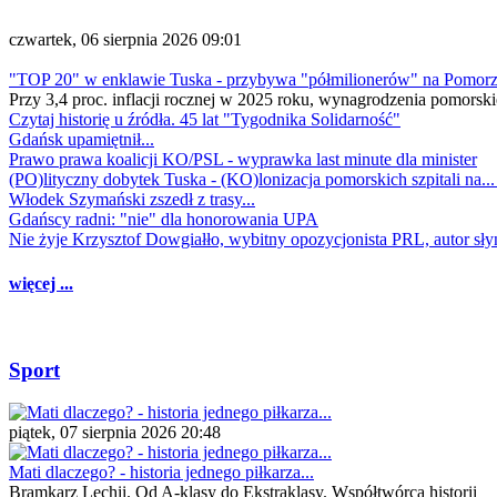
czwartek, 06 sierpnia 2026 09:01
"TOP 20" w enklawie Tuska - przybywa "półmilionerów" na Pomor
Przy 3,4 proc. inflacji rocznej w 2025 roku, wynagrodzenia pomorski
Czytaj historię u źródła. 45 lat "Tygodnika Solidarność"
Gdańsk upamiętnił...
Prawo prawa koalicji KO/PSL - wyprawka last minute dla minister
(PO)lityczny dobytek Tuska - (KO)lonizacja pomorskich szpitali na..
Włodek Szymański zszedł z trasy...
Gdańscy radni: "nie" dla honorowania UPA
Nie żyje Krzysztof Dowgiałło, wybitny opozycjonista PRL, autor sł
więcej ...
Sport
piątek, 07 sierpnia 2026 20:48
Mati dlaczego? - historia jednego piłkarza...
Bramkarz Lechii. Od A-klasy do Ekstraklasy. Współtwórca historii