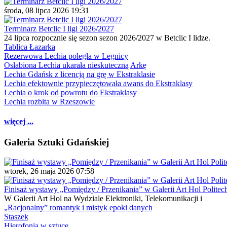
środa, 08 lipca 2026 19:31
Terminarz Betclic I ligi 2026/2027
24 lipca rozpocznie się sezon sezon 2026/2027 w Betclic I lidze.
Tablica Łazarka
Rezerwowa Lechia poległa w Legnicy
Osłabiona Lechia ukarała nieskuteczną Arkę
Lechia Gdańsk z licencją na grę w Ekstraklasie
Lechia efektownie przypieczętowała awans do Ekstraklasy
Lechia o krok od powrotu do Ekstraklasy
Lechia rozbita w Rzeszowie
więcej ...
Galeria Sztuki Gdańskiej
wtorek, 26 maja 2026 07:58
Finisaż wystawy „Pomiędzy / Przenikania” w Galerii Art Hol Politec
W Galerii Art Hol na Wydziale Elektroniki, Telekomunikacji i
„Racjonalny” romantyk i mistyk epoki danych
Staszek
Hierofonia w sztuce