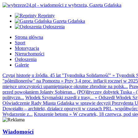
Reprinty
Gazeta Gdańska
Ogłoszenia
Strona główna
Sport
Motoryzacja
Nieruchomości
Ogłoszenia
Galerie
Czytaj historię u źródła. 45 lat "Tygodnika Solidarność"
»
Tygodnik S
"półmilionerów" na Pomorzu
»
Przy 3,4 proc. inflacji rocznej w 20
miejsce uroczystości upamiętniające okrutne zbrodnie na polsk...
Praw
przed powołaniem Jolanty Sobieran...
(PO)lityczny dobytek Tuska - (K
polityczn...
Włodek Szymański zszedł z trasy...
»
Odszedł Włodek Szy
Oświadczenie Rady Miasta Gdańska w sprawie decyzji Prezydenta U
Dowgiałło – architekt, działacz opozycji w czasach PRL, współtwórca 
Wydarzenie z...
Kruszenie betonu
»
W czwartek, 18 czerwca, pod sie
Wiadomości