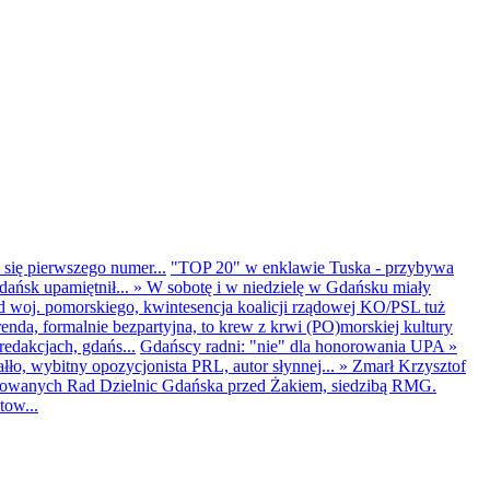
 się pierwszego numer...
"TOP 20" w enklawie Tuska - przybywa
dańsk upamiętnił...
»
W sobotę i w niedzielę w Gdańsku miały
d woj. pomorskiego, kwintesencja koalicji rządowej KO/PSL tuż
renda, formalnie bezpartyjna, to krew z krwi (PO)morskiej kultury
edakcjach, gdańs...
Gdańscy radni: "nie" dla honorowania UPA
»
ło, wybitny opozycjonista PRL, autor słynnej...
»
Zmarł Krzysztof
ntowanych Rad Dzielnic Gdańska przed Żakiem, siedzibą RMG.
tow...