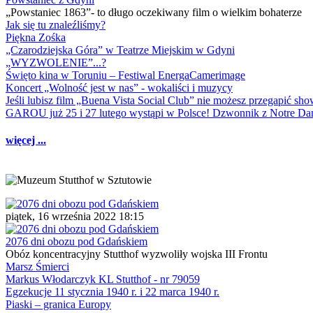
„Powstaniec 1863”- to długo oczekiwany film o wielkim bohaterze
Jak się tu znaleźliśmy?
Piękna Zośka
„Czarodziejska Góra” w Teatrze Miejskim w Gdyni
„WYZWOLENIE”...?
Święto kina w Toruniu – Festiwal EnergaCamerimage
Koncert „Wolność jest w nas” - wokaliści i muzycy
Jeśli lubisz film „Buena Vista Social Club” nie możesz przegapić s
GAROU już 25 i 27 lutego wystąpi w Polsce! Dzwonnik z Notre 
więcej ...
piątek, 16 września 2022 18:15
2076 dni obozu pod Gdańskiem
Obóz koncentracyjny Stutthof wyzwoliły wojska III Frontu
Marsz Śmierci
Markus Włodarczyk KL Stutthof - nr 79059
Egzekucje 11 stycznia 1940 r. i 22 marca 1940 r.
Piaski – granica Europy