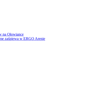
how na Ołowiance
Dame zaśpiewa w ERGO Arenie