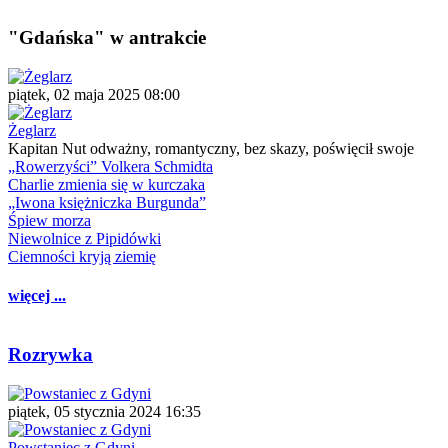
"Gdańska" w antrakcie
piątek, 02 maja 2025 08:00
Żeglarz
Kapitan Nut odważny, romantyczny, bez skazy, poświęcił swoje
„Rowerzyści” Volkera Schmidta
Charlie zmienia się w kurczaka
„Iwona księżniczka Burgunda”
Śpiew morza
Niewolnice z Pipidówki
Ciemności kryją ziemię
więcej ...
Rozrywka
piątek, 05 stycznia 2024 16:35
Powstaniec z Gdyni