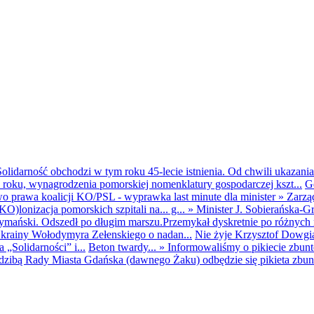
olidarność obchodzi w tym roku 45-lecie istnienia. Od chwili ukazania
25 roku, wynagrodzenia pomorskiej nomenklatury gospodarczej kszt...
G
o prawa koalicji KO/PSL - wyprawka last minute dla minister
»
Zarzą
O)lonizacja pomorskich szpitali na... g...
»
Minister J. Sobierańska-G
mański. Odszedł po długim marszu.Przemykał dyskretnie po różnych r
krainy Wołodymyra Zełenskiego o nadan...
Nie żyje Krzysztof Dowgiał
„Solidarności” i...
Beton twardy...
»
Informowaliśmy o pikiecie zbu
dzibą Rady Miasta Gdańska (dawnego Żaku) odbędzie się pikieta zbun