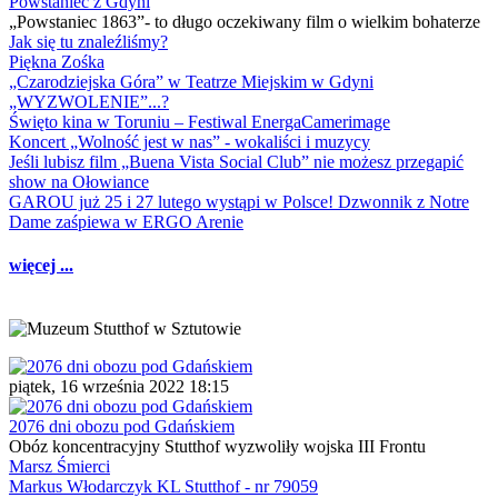
Powstaniec z Gdyni
„Powstaniec 1863”- to długo oczekiwany film o wielkim bohaterze
Jak się tu znaleźliśmy?
Piękna Zośka
„Czarodziejska Góra” w Teatrze Miejskim w Gdyni
„WYZWOLENIE”...?
Święto kina w Toruniu – Festiwal EnergaCamerimage
Koncert „Wolność jest w nas” - wokaliści i muzycy
Jeśli lubisz film „Buena Vista Social Club” nie możesz przegapić
show na Ołowiance
GAROU już 25 i 27 lutego wystąpi w Polsce! Dzwonnik z Notre
Dame zaśpiewa w ERGO Arenie
więcej ...
piątek, 16 września 2022 18:15
2076 dni obozu pod Gdańskiem
Obóz koncentracyjny Stutthof wyzwoliły wojska III Frontu
Marsz Śmierci
Markus Włodarczyk KL Stutthof - nr 79059