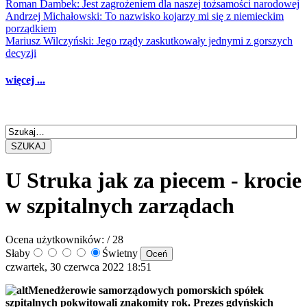
Roman Dambek: Jest zagrożeniem dla naszej tożsamości narodowej
Andrzej Michałowski: To nazwisko kojarzy mi się z niemieckim
porządkiem
Mariusz Wilczyński: Jego rządy zaskutkowały jednymi z gorszych
decyzji
więcej ...
SZUKAJ
U Struka jak za piecem - krocie
w szpitalnych zarządach
Ocena użytkowników:
/ 28
Słaby
Świetny
czwartek, 30 czerwca 2022 18:51
Menedżerowie samorządowych pomorskich spółek
szpitalnych pokwitowali znakomity rok. Prezes gdyńskich