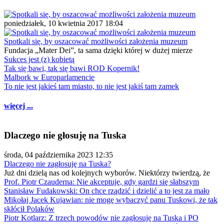
poniedziałek, 10 kwietnia 2017 18:04
Spotkali się, by oszacować możliwości założenia muzeum
Fundacja „Mater Dei”, ta sama dzięki której w dużej mierze
Sukces jest (z) kobietą
Tak się bawi, tak się bawi ROD Kopernik!
Malbork w Europarlamencie
To nie jest jakieś tam miasto, to nie jest jakiś tam zamek
więcej ...
Dlaczego nie głosuję na Tuska
środa, 04 października 2023 12:35
Dlaczego nie zagłosuję na Tuska?
Już dni dzielą nas od kolejnych wyborów. Niektórzy twierdzą, że
Prof. Piotr Czauderna: Nie akceptuję, gdy gardzi się słabszym
Stanisław Fudakowski: On chce rządzić i dzielić a to jest za mało
Mikołaj Jacek Kujawian: nie mogę wybaczyć panu Tuskowi, że tak
skłócił Polaków
Piotr Kotlarz: Z trzech powodów nie zagłosuję na Tuska i PO