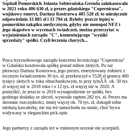
Szpitali Pomorskich Jolanta Sobierańska-Grenda zainkasowała
w 2021 roku 406 630 zł, a prezes gdańskiego "Copernicusa",
wojskowy emeryt, Dariusz Kostrzewa 405 528 zł; to miesięcznie
odpowiednio 33 885 zł i 33 794 zł. Byłoby jeszcze lepiej w
pomorskim zakątku medycznym, gdyby nie monopol NFZ i
jego skąpstwo w wycenach świadczeń, można przeczytać w
wyjaśnieniach zarządu "C", komentującego "wyniki
sprzedaży" spółki. Czyli leczenia chorych...
Praca trzyosobowego zarządu koncernu leczniczego "Copernicus"
w Gdańsku kosztowała spółkę ponad milion złotych. Po raz
pierwszy Dariusz Kostrzewa, jego prezes, emerytowany żołnierz z
rocznym świadczeniem 30 tys. zł, przekroczył o 5528 zł granicę 400
tysięcy złotych w roku obrachunkowym, to przy tymÂÂ ok. 50 tys.
zł więcej niż w 2018 roku i o 12 tys. zł więcej niż w 2020. A
pomyśleć, że jeszcze w 2016 wynagrodzenie ze spółki, bez
godnego dodatku ze zleceń, wynosiło raptem 282 tys. zł. Prezes ma
skromne oszczędności, mniej więcej ok. 70 tys. zł, dokupił sobie
niedużą kawalerkę, nie ma też samochodu na stanie, choć bywa
widywany w eleganckim pick-upie.
Jego partnerzy z zarządu też w minionym sezonie nie ucierpieli.