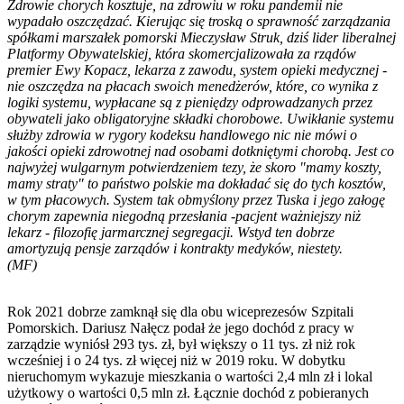
Zdrowie chorych kosztuje, na zdrowiu w roku pandemii nie
wypadało oszczędzać. Kierując się troską o sprawność zarządzania
spółkami marszałek pomorski Mieczysław Struk, dziś lider liberalnej
Platformy Obywatelskiej, która skomercjalizowała za rządów
premier Ewy Kopacz, lekarza z zawodu, system opieki medycznej -
nie oszczędza na płacach swoich menedżerów, które, co wynika z
logiki systemu, wypłacane są z pieniędzy odprowadzanych przez
obywateli jako obligatoryjne składki chorobowe. Uwikłanie systemu
służby zdrowia w rygory kodeksu handlowego nic nie mówi o
jakości opieki zdrowotnej nad osobami dotkniętymi chorobą. Jest co
najwyżej wulgarnym potwierdzeniem tezy, że skoro "mamy koszty,
mamy straty" to państwo polskie ma dokładać się do tych kosztów,
w tym płacowych. System tak obmyślony przez Tuska i jego załogę
chorym zapewnia niegodną przesłania -pacjent ważniejszy niż
lekarz - filozofię jarmarcznej segregacji. Wstyd ten dobrze
amortyzują pensje zarządów i kontrakty medyków, niestety.
(MF)
Rok 2021 dobrze zamknął się dla obu wiceprezesów Szpitali
Pomorskich. Dariusz Nałęcz podał że jego dochód z pracy w
zarządzie wyniósł 293 tys. zł, był większy o 11 tys. zł niż rok
wcześniej i o 24 tys. zł więcej niż w 2019 roku. W dobytku
nieruchomym wykazuje mieszkania o wartości 2,4 mln zł i lokal
użytkowy o wartości 0,5 mln zł. Łącznie dochód z pobieranych