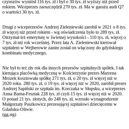
czynszów wyniósł 116 tys. zł i był o 30 tys. zł wyższy niż przed
rokiem. Wiceprezes zaoszczędził 270 tys. zł. Ma w garażu audi Q7
o wartości 30 tys. zł.
Drugi z wiceprezesów Andrzej Zieleniewski zarobił w 2021 o 8 tys.
zł więcej niż przed rokiem - wg oświadczenia było to 289 tys. zł.
Otrzymał też emeryturę w świetnej wysokości - 110 tys. zł, więcej o
7 tys. zł niż rok wcześniej. Przez lata A. Zieleniewski kierował
szpitalem w Wejherowie zanim został on włączony do gdyńskiego
kombinatu medycznego.
Nie był to też zły rok dla innych prezesów szpitalnych spółek. I tak
kierująca placówką medyczną w Kościerzynie prezes Marzena
Mrozek kosztowała spółkę 271 tys. zł, o 20 tys. zł więcej niż w
2020 roku. 280 tys. zł, o 19 tys. zł więcej niż w 2020, zarobił prezes
Andrzej Sapiński ze szpitala im. Korczaka w Słupsku, a wiceprezes
Anna Barna-Fesztak 228 tys. zł czyli 15 tys. zł więcej niż w 2020.
O ponad 21 tys. złotych, do 248 tys. zł, wzrosło wynagrodzenie
Małgorzaty Paszkowicz prezesującej szpitalowi dziecięcemu w
Gdańsku-Oliwie.
(gg,stg)