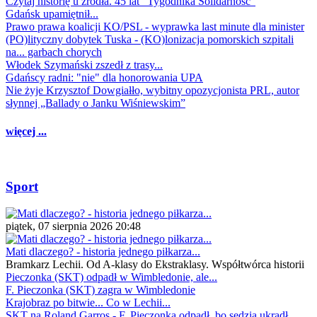
Czytaj historię u źródła. 45 lat "Tygodnika Solidarność"
Gdańsk upamiętnił...
Prawo prawa koalicji KO/PSL - wyprawka last minute dla minister
(PO)lityczny dobytek Tuska - (KO)lonizacja pomorskich szpitali
na... garbach chorych
Włodek Szymański zszedł z trasy...
Gdańscy radni: "nie" dla honorowania UPA
Nie żyje Krzysztof Dowgiałło, wybitny opozycjonista PRL, autor
słynnej „Ballady o Janku Wiśniewskim”
więcej ...
Sport
piątek, 07 sierpnia 2026 20:48
Mati dlaczego? - historia jednego piłkarza...
Bramkarz Lechii. Od A-klasy do Ekstraklasy. Współtwórca historii
Pieczonka (SKT) odpadł w Wimbledonie, ale...
F. Pieczonka (SKT) zagra w Wimbledonie
Krajobraz po bitwie... Co w Lechii...
SKT na Roland Garros - F. Pieczonka odpadł, bo sędzia ukradł...