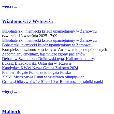
więcej ...
Wiadomości z Wybrzeża
czwartek, 18 września 2025 17:09
Bohaterski, niemiecki ksiądz upamiętniony w Żarnowcu
Kompleks klasztorno-kościelny w Żarnowcu to perła północnych
Zapomniany cmentarz, tajemnicze zgony pacjentów
Debata w Szemudzie: Dołkowski pyta, Kalkowski kluczy
Łukasz Brządkowski: Ostra gra w Tczewie
Kandydaci KWW Nasza Gmina Żukowo 2024
Premier: Bogate Pomorze to bogata Polska
XXVI Mistrzostwa Rumi w sztafetach olimpijskich
Grupa „Odkrywców” z SP nr 10 w Rumi poznaje tajniki nauki
więcej ...
Malbork