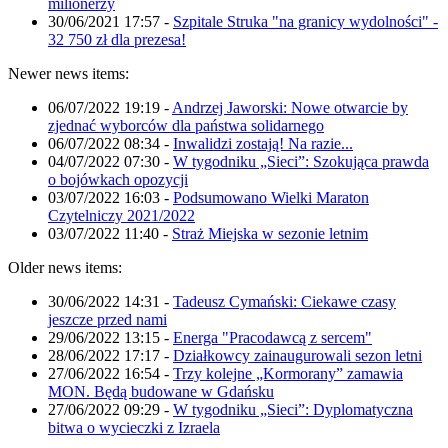
milionerzy
30/06/2021 17:57
-
Szpitale Struka "na granicy wydolności" -
32 750 zł dla prezesa!
Newer news items:
06/07/2022 19:19
-
Andrzej Jaworski: Nowe otwarcie by
zjednać wyborców dla państwa solidarnego
06/07/2022 08:34
-
Inwalidzi zostają! Na razie...
04/07/2022 07:30
-
W tygodniku „Sieci”: Szokująca prawda
o bojówkach opozycji
03/07/2022 16:03
-
Podsumowano Wielki Maraton
Czytelniczy 2021/2022
03/07/2022 11:40
-
Straż Miejska w sezonie letnim
Older news items:
30/06/2022 14:31
-
Tadeusz Cymański: Ciekawe czasy
jeszcze przed nami
29/06/2022 13:15
-
Energa "Pracodawcą z sercem"
28/06/2022 17:17
-
Działkowcy zainaugurowali sezon letni
27/06/2022 16:54
-
Trzy kolejne „Kormorany” zamawia
MON. Będą budowane w Gdańsku
27/06/2022 09:29
-
W tygodniku „Sieci”: Dyplomatyczna
bitwa o wycieczki z Izraela