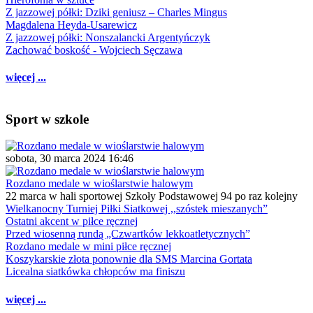
Z jazzowej półki: Dziki geniusz – Charles Mingus
Magdalena Heyda-Usarewicz
Z jazzowej półki: Nonszalancki Argentyńczyk
Zachować boskość - Wojciech Sęczawa
więcej ...
Sport w szkole
sobota, 30 marca 2024 16:46
Rozdano medale w wioślarstwie halowym
22 marca w hali sportowej Szkoły Podstawowej 94 po raz kolejny
Wielkanocny Turniej Piłki Siatkowej ,,szóstek mieszanych”
Ostatni akcent w piłce ręcznej
Przed wiosenną rundą „Czwartków lekkoatletycznych”
Rozdano medale w mini piłce ręcznej
Koszykarskie złota ponownie dla SMS Marcina Gortata
Licealna siatkówka chłopców ma finiszu
więcej ...