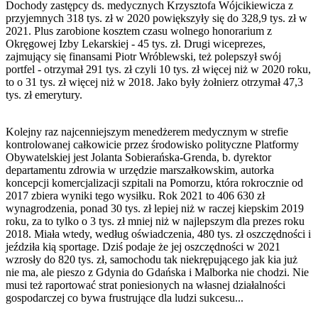
Dochody zastępcy ds. medycznych Krzysztofa Wójcikiewicza z
przyjemnych 318 tys. zł w 2020 powiększyły się do 328,9 tys. zł w
2021. Plus zarobione kosztem czasu wolnego honorarium z
Okręgowej Izby Lekarskiej - 45 tys. zł. Drugi wiceprezes,
zajmujący się finansami Piotr Wróblewski, też polepszył swój
portfel - otrzymał 291 tys. zł czyli 10 tys. zł więcej niż w 2020 roku,
to o 31 tys. zł więcej niż w 2018. Jako były żołnierz otrzymał 47,3
tys. zł emerytury.
Kolejny raz najcenniejszym menedżerem medycznym w strefie
kontrolowanej całkowicie przez środowisko polityczne Platformy
Obywatelskiej jest Jolanta Sobierańska-Grenda, b. dyrektor
departamentu zdrowia w urzędzie marszałkowskim, autorka
koncepcji komercjalizacji szpitali na Pomorzu, która rokrocznie od
2017 zbiera wyniki tego wysiłku. Rok 2021 to 406 630 zł
wynagrodzenia, ponad 30 tys. zł lepiej niż w raczej kiepskim 2019
roku, za to tylko o 3 tys. zł mniej niż w najlepszym dla prezes roku
2018. Miała wtedy, według oświadczenia, 480 tys. zł oszczędności i
jeździła kią sportage. Dziś podaje że jej oszczędności w 2021
wzrosły do 820 tys. zł, samochodu tak niekrępującego jak kia już
nie ma, ale pieszo z Gdynia do Gdańska i Malborka nie chodzi. Nie
musi też raportować strat poniesionych na własnej działalności
gospodarczej co bywa frustrujące dla ludzi sukcesu...