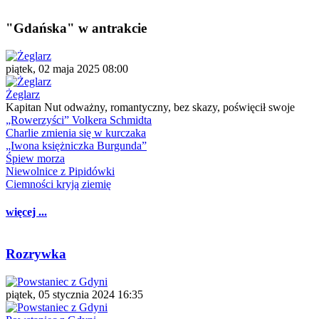
"Gdańska" w antrakcie
piątek, 02 maja 2025 08:00
Żeglarz
Kapitan Nut odważny, romantyczny, bez skazy, poświęcił swoje
„Rowerzyści” Volkera Schmidta
Charlie zmienia się w kurczaka
„Iwona księżniczka Burgunda”
Śpiew morza
Niewolnice z Pipidówki
Ciemności kryją ziemię
więcej ...
Rozrywka
piątek, 05 stycznia 2024 16:35