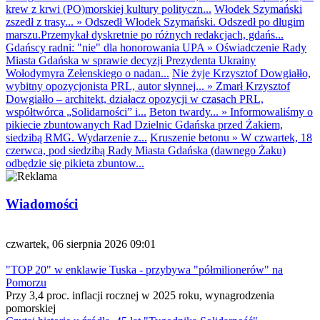
krew z krwi (PO)morskiej kultury polityczn...
Włodek Szymański
zszedł z trasy...
»
Odszedł Włodek Szymański. Odszedł po długim
marszu.Przemykał dyskretnie po różnych redakcjach, gdańs...
Gdańscy radni: "nie" dla honorowania UPA
»
Oświadczenie Rady
Miasta Gdańska w sprawie decyzji Prezydenta Ukrainy
Wołodymyra Zełenskiego o nadan...
Nie żyje Krzysztof Dowgiałło,
wybitny opozycjonista PRL, autor słynnej...
»
Zmarł Krzysztof
Dowgiałło – architekt, działacz opozycji w czasach PRL,
współtwórca „Solidarności” i...
Beton twardy...
»
Informowaliśmy o
pikiecie zbuntowanych Rad Dzielnic Gdańska przed Żakiem,
siedzibą RMG. Wydarzenie z...
Kruszenie betonu
»
W czwartek, 18
czerwca, pod siedzibą Rady Miasta Gdańska (dawnego Żaku)
odbędzie się pikieta zbuntow...
Wiadomości
czwartek, 06 sierpnia 2026 09:01
"TOP 20" w enklawie Tuska - przybywa "półmilionerów" na
Pomorzu
Przy 3,4 proc. inflacji rocznej w 2025 roku, wynagrodzenia
pomorskiej