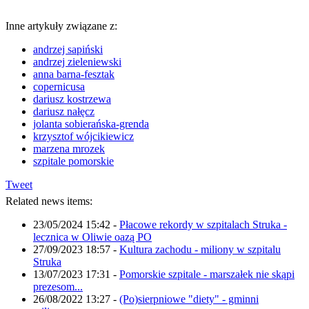
Inne artykuły związane z:
andrzej sapiński
andrzej zieleniewski
anna barna-fesztak
copernicusa
dariusz kostrzewa
dariusz nałęcz
jolanta sobierańska-grenda
krzysztof wójcikiewicz
marzena mrozek
szpitale pomorskie
Tweet
Related news items:
23/05/2024 15:42
-
Płacowe rekordy w szpitalach Struka -
lecznica w Oliwie oazą PO
27/09/2023 18:57
-
Kultura zachodu - miliony w szpitalu
Struka
13/07/2023 17:31
-
Pomorskie szpitale - marszałek nie skąpi
prezesom...
26/08/2022 13:27
-
(Po)sierpniowe "diety" - gminni