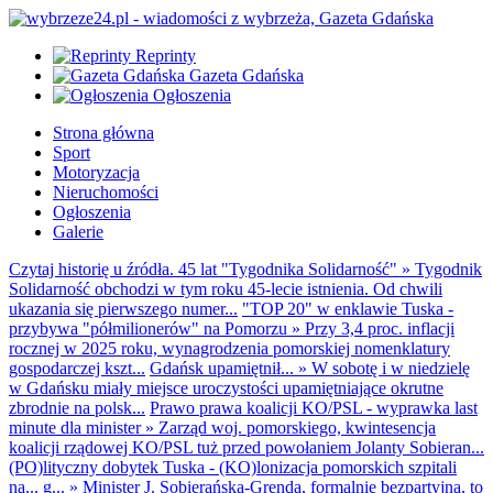
Reprinty
Gazeta Gdańska
Ogłoszenia
Strona główna
Sport
Motoryzacja
Nieruchomości
Ogłoszenia
Galerie
Czytaj historię u źródła. 45 lat "Tygodnika Solidarność"
»
Tygodnik
Solidarność obchodzi w tym roku 45-lecie istnienia. Od chwili
ukazania się pierwszego numer...
"TOP 20" w enklawie Tuska -
przybywa "półmilionerów" na Pomorzu
»
Przy 3,4 proc. inflacji
rocznej w 2025 roku, wynagrodzenia pomorskiej nomenklatury
gospodarczej kszt...
Gdańsk upamiętnił...
»
W sobotę i w niedzielę
w Gdańsku miały miejsce uroczystości upamiętniające okrutne
zbrodnie na polsk...
Prawo prawa koalicji KO/PSL - wyprawka last
minute dla minister
»
Zarząd woj. pomorskiego, kwintesencja
koalicji rządowej KO/PSL tuż przed powołaniem Jolanty Sobieran...
(PO)lityczny dobytek Tuska - (KO)lonizacja pomorskich szpitali
na... g...
»
Minister J. Sobierańska-Grenda, formalnie bezpartyjna, to