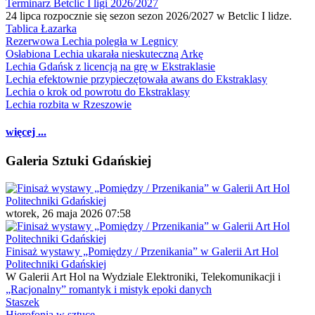
Terminarz Betclic I ligi 2026/2027
24 lipca rozpocznie się sezon sezon 2026/2027 w Betclic I lidze.
Tablica Łazarka
Rezerwowa Lechia poległa w Legnicy
Osłabiona Lechia ukarała nieskuteczną Arkę
Lechia Gdańsk z licencją na grę w Ekstraklasie
Lechia efektownie przypieczętowała awans do Ekstraklasy
Lechia o krok od powrotu do Ekstraklasy
Lechia rozbita w Rzeszowie
więcej ...
Galeria Sztuki Gdańskiej
wtorek, 26 maja 2026 07:58
Finisaż wystawy „Pomiędzy / Przenikania” w Galerii Art Hol
Politechniki Gdańskiej
W Galerii Art Hol na Wydziale Elektroniki, Telekomunikacji i
„Racjonalny” romantyk i mistyk epoki danych
Staszek
Hierofonia w sztuce