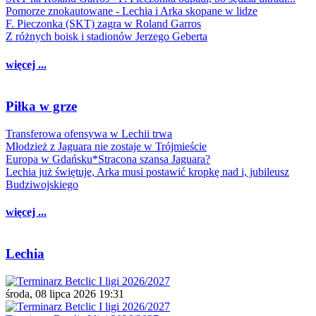
Pomorze znokautowane - Lechia i Arka skopane w lidze
F. Pieczonka (SKT) zagra w Roland Garros
Z różnych boisk i stadionów Jerzego Geberta
więcej ...
Piłka w grze
Transferowa ofensywa w Lechii trwa
Młodzież z Jaguara nie zostaje w Trójmieście
Europa w Gdańsku*Stracona szansa Jaguara?
Lechia już świętuje, Arka musi postawić kropkę nad i, jubileusz
Budziwojskiego
więcej ...
Lechia
środa, 08 lipca 2026 19:31