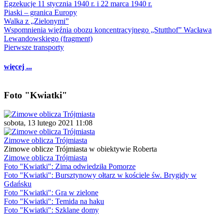
Egzekucje 11 stycznia 1940 r. i 22 marca 1940 r.
Piaski – granica Europy
Walka z „Zielonymi”
Wspomnienia więźnia obozu koncentracyjnego „Stutthof” Wacława
Lewandowskiego (fragment)
Pierwsze transporty
więcej ...
Foto "Kwiatki"
sobota, 13 lutego 2021 11:08
Zimowe oblicza Trójmiasta
Zimowe oblicze Trójmiasta w obiektywie Roberta
Zimowe oblicza Trójmiasta
Foto "Kwiatki": Zima odwiedziła Pomorze
Foto "Kwiatki": Bursztynowy ołtarz w kościele św. Brygidy w
Gdańsku
Foto "Kwiatki": Gra w zielone
Foto "Kwiatki": Temida na haku
Foto "Kwiatki": Szklane domy