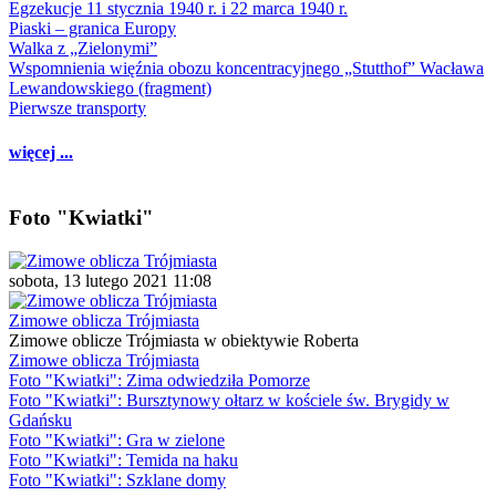
Egzekucje 11 stycznia 1940 r. i 22 marca 1940 r.
Piaski – granica Europy
Walka z „Zielonymi”
Wspomnienia więźnia obozu koncentracyjnego „Stutthof” Wacława
Lewandowskiego (fragment)
Pierwsze transporty
więcej ...
Foto "Kwiatki"
sobota, 13 lutego 2021 11:08
Zimowe oblicza Trójmiasta
Zimowe oblicze Trójmiasta w obiektywie Roberta
Zimowe oblicza Trójmiasta
Foto "Kwiatki": Zima odwiedziła Pomorze
Foto "Kwiatki": Bursztynowy ołtarz w kościele św. Brygidy w
Gdańsku
Foto "Kwiatki": Gra w zielone
Foto "Kwiatki": Temida na haku
Foto "Kwiatki": Szklane domy