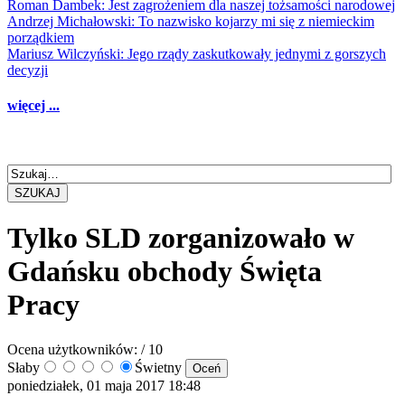
Roman Dambek: Jest zagrożeniem dla naszej tożsamości narodowej
Andrzej Michałowski: To nazwisko kojarzy mi się z niemieckim
porządkiem
Mariusz Wilczyński: Jego rządy zaskutkowały jednymi z gorszych
decyzji
więcej ...
SZUKAJ
Tylko SLD zorganizowało w
Gdańsku obchody Święta
Pracy
Ocena użytkowników:
/ 10
Słaby
Świetny
poniedziałek, 01 maja 2017 18:48