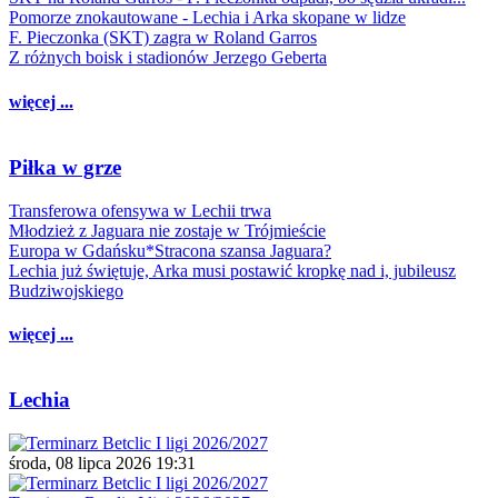
Pomorze znokautowane - Lechia i Arka skopane w lidze
F. Pieczonka (SKT) zagra w Roland Garros
Z różnych boisk i stadionów Jerzego Geberta
więcej ...
Piłka w grze
Transferowa ofensywa w Lechii trwa
Młodzież z Jaguara nie zostaje w Trójmieście
Europa w Gdańsku*Stracona szansa Jaguara?
Lechia już świętuje, Arka musi postawić kropkę nad i, jubileusz
Budziwojskiego
więcej ...
Lechia
środa, 08 lipca 2026 19:31