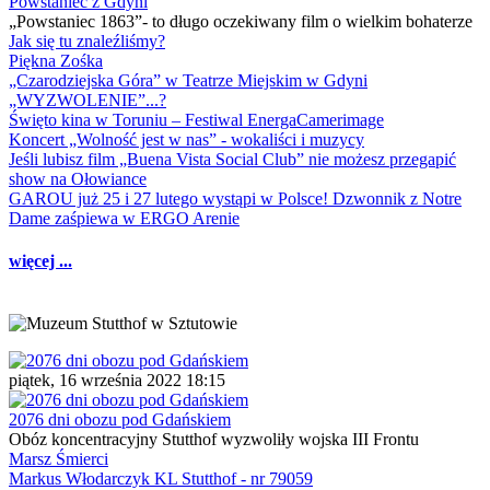
Powstaniec z Gdyni
„Powstaniec 1863”- to długo oczekiwany film o wielkim bohaterze
Jak się tu znaleźliśmy?
Piękna Zośka
„Czarodziejska Góra” w Teatrze Miejskim w Gdyni
„WYZWOLENIE”...?
Święto kina w Toruniu – Festiwal EnergaCamerimage
Koncert „Wolność jest w nas” - wokaliści i muzycy
Jeśli lubisz film „Buena Vista Social Club” nie możesz przegapić
show na Ołowiance
GAROU już 25 i 27 lutego wystąpi w Polsce! Dzwonnik z Notre
Dame zaśpiewa w ERGO Arenie
więcej ...
piątek, 16 września 2022 18:15
2076 dni obozu pod Gdańskiem
Obóz koncentracyjny Stutthof wyzwoliły wojska III Frontu
Marsz Śmierci
Markus Włodarczyk KL Stutthof - nr 79059