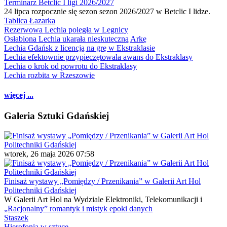
Terminarz Betclic I ligi 2026/2027
24 lipca rozpocznie się sezon sezon 2026/2027 w Betclic I lidze.
Tablica Łazarka
Rezerwowa Lechia poległa w Legnicy
Osłabiona Lechia ukarała nieskuteczną Arkę
Lechia Gdańsk z licencją na grę w Ekstraklasie
Lechia efektownie przypieczętowała awans do Ekstraklasy
Lechia o krok od powrotu do Ekstraklasy
Lechia rozbita w Rzeszowie
więcej ...
Galeria Sztuki Gdańskiej
wtorek, 26 maja 2026 07:58
Finisaż wystawy „Pomiędzy / Przenikania” w Galerii Art Hol
Politechniki Gdańskiej
W Galerii Art Hol na Wydziale Elektroniki, Telekomunikacji i
„Racjonalny” romantyk i mistyk epoki danych
Staszek
Hierofonia w sztuce