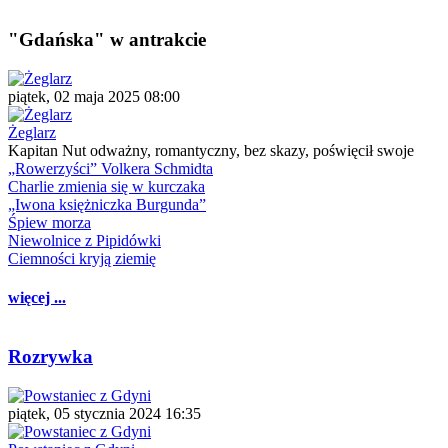
"Gdańska" w antrakcie
piątek, 02 maja 2025 08:00
Żeglarz
Kapitan Nut odważny, romantyczny, bez skazy, poświęcił swoje
„Rowerzyści” Volkera Schmidta
Charlie zmienia się w kurczaka
„Iwona księżniczka Burgunda”
Śpiew morza
Niewolnice z Pipidówki
Ciemności kryją ziemię
więcej ...
Rozrywka
piątek, 05 stycznia 2024 16:35