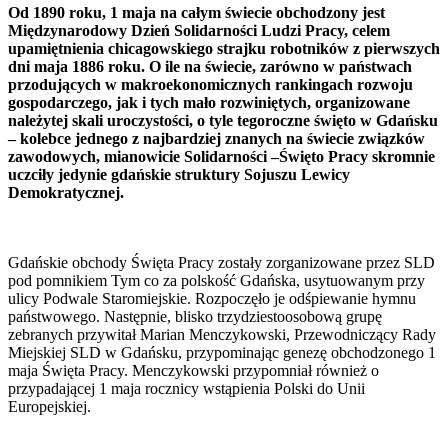
Od 1890 roku, 1 maja na całym świecie obchodzony jest
Międzynarodowy Dzień Solidarności Ludzi Pracy, celem
upamiętnienia chicagowskiego strajku robotników z pierwszych
dni maja 1886 roku. O ile na świecie, zarówno w państwach
przodujących w makroekonomicznych rankingach rozwoju
gospodarczego, jak i tych mało rozwiniętych, organizowane
należytej skali uroczystości, o tyle tegoroczne święto w Gdańsku
– kolebce jednego z najbardziej znanych na świecie związków
zawodowych, mianowicie Solidarności –Święto Pracy skromnie
uczciły jedynie gdańskie struktury Sojuszu Lewicy
Demokratycznej.
Gdańskie obchody Święta Pracy zostały zorganizowane przez SLD
pod pomnikiem Tym co za polskość Gdańska, usytuowanym przy
ulicy Podwale Staromiejskie. Rozpoczęło je odśpiewanie hymnu
państwowego. Następnie, blisko trzydziestoosobową grupę
zebranych przywitał Marian Menczykowski, Przewodniczący Rady
Miejskiej SLD w Gdańsku, przypominając genezę obchodzonego 1
maja Święta Pracy. Menczykowski przypomniał również o
przypadającej 1 maja rocznicy wstąpienia Polski do Unii
Europejskiej.