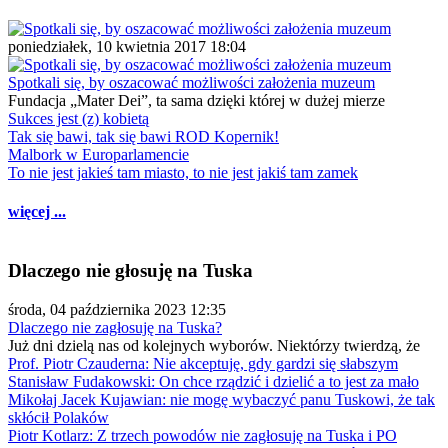
poniedziałek, 10 kwietnia 2017 18:04
Spotkali się, by oszacować możliwości założenia muzeum
Fundacja „Mater Dei”, ta sama dzięki której w dużej mierze
Sukces jest (z) kobietą
Tak się bawi, tak się bawi ROD Kopernik!
Malbork w Europarlamencie
To nie jest jakieś tam miasto, to nie jest jakiś tam zamek
więcej ...
Dlaczego nie głosuję na Tuska
środa, 04 października 2023 12:35
Dlaczego nie zagłosuję na Tuska?
Już dni dzielą nas od kolejnych wyborów. Niektórzy twierdzą, że
Prof. Piotr Czauderna: Nie akceptuję, gdy gardzi się słabszym
Stanisław Fudakowski: On chce rządzić i dzielić a to jest za mało
Mikołaj Jacek Kujawian: nie mogę wybaczyć panu Tuskowi, że tak
skłócił Polaków
Piotr Kotlarz: Z trzech powodów nie zagłosuję na Tuska i PO