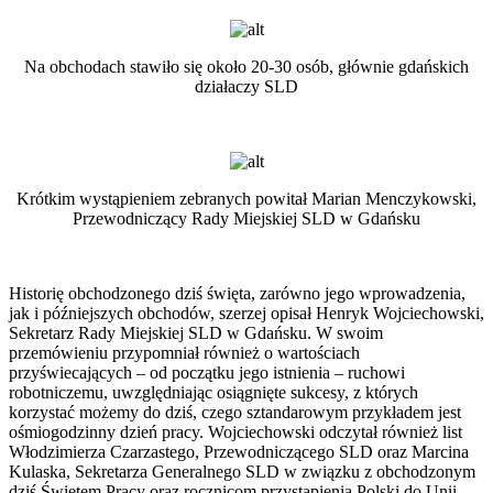
Na obchodach stawiło się około 20-30 osób, głównie gdańskich
działaczy SLD
Krótkim wystąpieniem zebranych powitał Marian Menczykowski,
Przewodniczący Rady Miejskiej SLD w Gdańsku
Historię obchodzonego dziś święta, zarówno jego wprowadzenia,
jak i późniejszych obchodów, szerzej opisał Henryk Wojciechowski,
Sekretarz Rady Miejskiej SLD w Gdańsku. W swoim
przemówieniu przypomniał również o wartościach
przyświecających – od początku jego istnienia – ruchowi
robotniczemu, uwzględniając osiągnięte sukcesy, z których
korzystać możemy do dziś, czego sztandarowym przykładem jest
ośmiogodzinny dzień pracy. Wojciechowski odczytał również list
Włodzimierza Czarzastego, Przewodniczącego SLD oraz Marcina
Kulaska, Sekretarza Generalnego SLD w związku z obchodzonym
dziś Świętem Pracy oraz rocznicom przystąpienia Polski do Unii