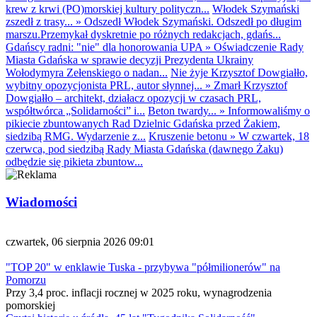
krew z krwi (PO)morskiej kultury polityczn...
Włodek Szymański
zszedł z trasy...
»
Odszedł Włodek Szymański. Odszedł po długim
marszu.Przemykał dyskretnie po różnych redakcjach, gdańs...
Gdańscy radni: "nie" dla honorowania UPA
»
Oświadczenie Rady
Miasta Gdańska w sprawie decyzji Prezydenta Ukrainy
Wołodymyra Zełenskiego o nadan...
Nie żyje Krzysztof Dowgiałło,
wybitny opozycjonista PRL, autor słynnej...
»
Zmarł Krzysztof
Dowgiałło – architekt, działacz opozycji w czasach PRL,
współtwórca „Solidarności” i...
Beton twardy...
»
Informowaliśmy o
pikiecie zbuntowanych Rad Dzielnic Gdańska przed Żakiem,
siedzibą RMG. Wydarzenie z...
Kruszenie betonu
»
W czwartek, 18
czerwca, pod siedzibą Rady Miasta Gdańska (dawnego Żaku)
odbędzie się pikieta zbuntow...
Wiadomości
czwartek, 06 sierpnia 2026 09:01
"TOP 20" w enklawie Tuska - przybywa "półmilionerów" na
Pomorzu
Przy 3,4 proc. inflacji rocznej w 2025 roku, wynagrodzenia
pomorskiej