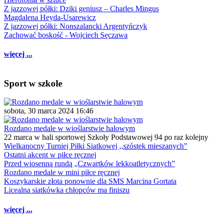
Z jazzowej półki: Dziki geniusz – Charles Mingus
Magdalena Heyda-Usarewicz
Z jazzowej półki: Nonszalancki Argentyńczyk
Zachować boskość - Wojciech Sęczawa
więcej ...
Sport w szkole
sobota, 30 marca 2024 16:46
Rozdano medale w wioślarstwie halowym
22 marca w hali sportowej Szkoły Podstawowej 94 po raz kolejny
Wielkanocny Turniej Piłki Siatkowej ,,szóstek mieszanych”
Ostatni akcent w piłce ręcznej
Przed wiosenną rundą „Czwartków lekkoatletycznych”
Rozdano medale w mini piłce ręcznej
Koszykarskie złota ponownie dla SMS Marcina Gortata
Licealna siatkówka chłopców ma finiszu
więcej ...