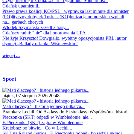
Czytaj historię u źródła. 45 lat "Tygodnika Solidarność"
Gdańsk upamiętnił...
Prawo prawa koalicji KO/PSL - wyprawka last minute dla minister
(PO)lityczny dobytek Tuska - (KO)lonizacja pomorskich szpitali
na... garbach chorych
Włodek Szymański zszedł z trasy...
Gdańscy radni: "nie" dla honorowania UPA
Nie żyje Krzysztof Dowgiałło, wybitny opozycjonista PRL, autor
słynnej „Ballady o Janku Wiśniewskim”
więcej ...
Sport
piątek, 07 sierpnia 2026 20:48
Mati dlaczego? - historia jednego piłkarza...
Bramkarz Lechii. Od A-klasy do Ekstraklasy. Współtwórca historii
Pieczonka (SKT) odpadł w Wimbledonie, ale...
F. Pieczonka (SKT) zagra w Wimbledonie
Krajobraz po bitwie... Co w Lechii...
SKT na Roland Garros - F. Pieczonka odpadł, bo sędzia ukradł...