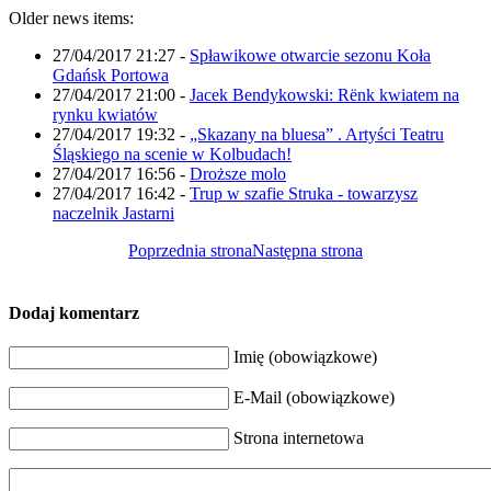
Older news items:
27/04/2017 21:27
-
Spławikowe otwarcie sezonu Koła
Gdańsk Portowa
27/04/2017 21:00
-
Jacek Bendykowski: Rënk kwiatem na
rynku kwiatów
27/04/2017 19:32
-
„Skazany na bluesa” . Artyści Teatru
Śląskiego na scenie w Kolbudach!
27/04/2017 16:56
-
Droższe molo
27/04/2017 16:42
-
Trup w szafie Struka - towarzysz
naczelnik Jastarni
Poprzednia strona
Następna strona
Dodaj komentarz
Imię (obowiązkowe)
E-Mail (obowiązkowe)
Strona internetowa