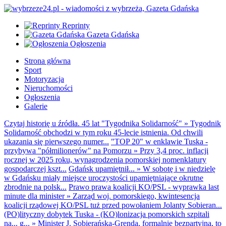
Reprinty
Gazeta Gdańska
Ogłoszenia
Strona główna
Sport
Motoryzacja
Nieruchomości
Ogłoszenia
Galerie
Czytaj historię u źródła. 45 lat "Tygodnika Solidarność"
»
Tygodnik
Solidarność obchodzi w tym roku 45-lecie istnienia. Od chwili
ukazania się pierwszego numer...
"TOP 20" w enklawie Tuska -
przybywa "półmilionerów" na Pomorzu
»
Przy 3,4 proc. inflacji
rocznej w 2025 roku, wynagrodzenia pomorskiej nomenklatury
gospodarczej kszt...
Gdańsk upamiętnił...
»
W sobotę i w niedzielę
w Gdańsku miały miejsce uroczystości upamiętniające okrutne
zbrodnie na polsk...
Prawo prawa koalicji KO/PSL - wyprawka last
minute dla minister
»
Zarząd woj. pomorskiego, kwintesencja
koalicji rządowej KO/PSL tuż przed powołaniem Jolanty Sobieran...
(PO)lityczny dobytek Tuska - (KO)lonizacja pomorskich szpitali
na... g...
»
Minister J. Sobierańska-Grenda, formalnie bezpartyjna, to