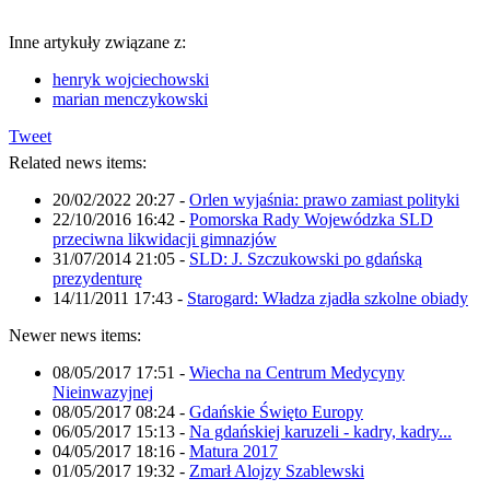
Inne artykuły związane z:
henryk wojciechowski
marian menczykowski
Tweet
Related news items:
20/02/2022 20:27
-
Orlen wyjaśnia: prawo zamiast polityki
22/10/2016 16:42
-
Pomorska Rady Wojewódzka SLD
przeciwna likwidacji gimnazjów
31/07/2014 21:05
-
SLD: J. Szczukowski po gdańską
prezydenturę
14/11/2011 17:43
-
Starogard: Władza zjadła szkolne obiady
Newer news items:
08/05/2017 17:51
-
Wiecha na Centrum Medycyny
Nieinwazyjnej
08/05/2017 08:24
-
Gdańskie Święto Europy
06/05/2017 15:13
-
Na gdańskiej karuzeli - kadry, kadry...
04/05/2017 18:16
-
Matura 2017
01/05/2017 19:32
-
Zmarł Alojzy Szablewski