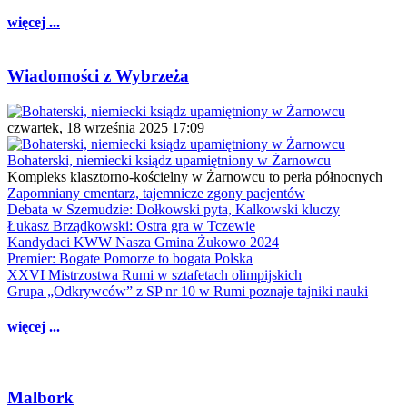
więcej ...
Wiadomości z Wybrzeża
czwartek, 18 września 2025 17:09
Bohaterski, niemiecki ksiądz upamiętniony w Żarnowcu
Kompleks klasztorno-kościelny w Żarnowcu to perła północnych
Zapomniany cmentarz, tajemnicze zgony pacjentów
Debata w Szemudzie: Dołkowski pyta, Kalkowski kluczy
Łukasz Brządkowski: Ostra gra w Tczewie
Kandydaci KWW Nasza Gmina Żukowo 2024
Premier: Bogate Pomorze to bogata Polska
XXVI Mistrzostwa Rumi w sztafetach olimpijskich
Grupa „Odkrywców” z SP nr 10 w Rumi poznaje tajniki nauki
więcej ...
Malbork