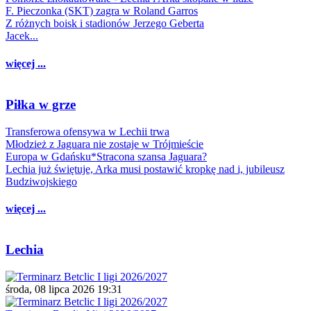
F. Pieczonka (SKT) zagra w Roland Garros
Z różnych boisk i stadionów Jerzego Geberta
Jacek...
więcej ...
Piłka w grze
Transferowa ofensywa w Lechii trwa
Młodzież z Jaguara nie zostaje w Trójmieście
Europa w Gdańsku*Stracona szansa Jaguara?
Lechia już świętuje, Arka musi postawić kropkę nad i, jubileusz
Budziwojskiego
więcej ...
Lechia
środa, 08 lipca 2026 19:31