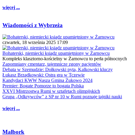
więcej ...
Wiadomości z Wybrzeża
czwartek, 18 września 2025 17:09
Bohaterski, niemiecki ksiądz upamiętniony w Żarnowcu
Kompleks klasztorno-kościelny w Żarnowcu to perła północnych
Zapomniany cmentarz, tajemnicze zgony pacjentów
Debata w Szemudzie: Dołkowski pyta, Kalkowski kluczy
Łukasz Brządkowski: Ostra gra w Tczewie
Kandydaci KWW Nasza Gmina Żukowo 2024
Premier: Bogate Pomorze to bogata Polska
XXVI Mistrzostwa Rumi w sztafetach olimpijskich
Grupa „Odkrywców” z SP nr 10 w Rumi poznaje tajniki nauki
więcej ...
Malbork