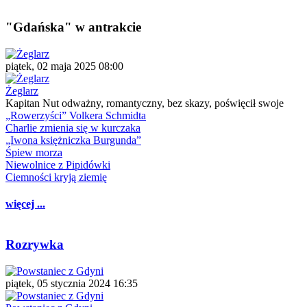
"Gdańska" w antrakcie
piątek, 02 maja 2025 08:00
Żeglarz
Kapitan Nut odważny, romantyczny, bez skazy, poświęcił swoje
„Rowerzyści” Volkera Schmidta
Charlie zmienia się w kurczaka
„Iwona księżniczka Burgunda”
Śpiew morza
Niewolnice z Pipidówki
Ciemności kryją ziemię
więcej ...
Rozrywka
piątek, 05 stycznia 2024 16:35