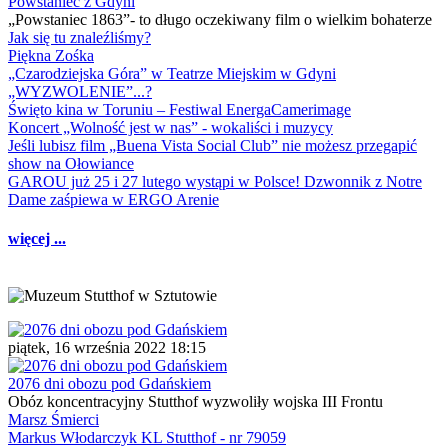
Powstaniec z Gdyni
„Powstaniec 1863”- to długo oczekiwany film o wielkim bohaterze
Jak się tu znaleźliśmy?
Piękna Zośka
„Czarodziejska Góra” w Teatrze Miejskim w Gdyni
„WYZWOLENIE”...?
Święto kina w Toruniu – Festiwal EnergaCamerimage
Koncert „Wolność jest w nas” - wokaliści i muzycy
Jeśli lubisz film „Buena Vista Social Club” nie możesz przegapić
show na Ołowiance
GAROU już 25 i 27 lutego wystąpi w Polsce! Dzwonnik z Notre
Dame zaśpiewa w ERGO Arenie
więcej ...
piątek, 16 września 2022 18:15
2076 dni obozu pod Gdańskiem
Obóz koncentracyjny Stutthof wyzwoliły wojska III Frontu
Marsz Śmierci
Markus Włodarczyk KL Stutthof - nr 79059