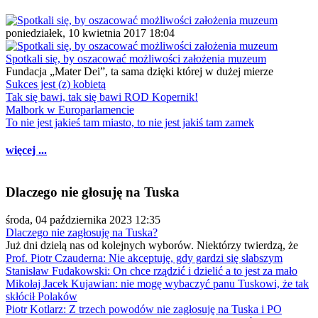
poniedziałek, 10 kwietnia 2017 18:04
Spotkali się, by oszacować możliwości założenia muzeum
Fundacja „Mater Dei”, ta sama dzięki której w dużej mierze
Sukces jest (z) kobietą
Tak się bawi, tak się bawi ROD Kopernik!
Malbork w Europarlamencie
To nie jest jakieś tam miasto, to nie jest jakiś tam zamek
więcej ...
Dlaczego nie głosuję na Tuska
środa, 04 października 2023 12:35
Dlaczego nie zagłosuję na Tuska?
Już dni dzielą nas od kolejnych wyborów. Niektórzy twierdzą, że
Prof. Piotr Czauderna: Nie akceptuję, gdy gardzi się słabszym
Stanisław Fudakowski: On chce rządzić i dzielić a to jest za mało
Mikołaj Jacek Kujawian: nie mogę wybaczyć panu Tuskowi, że tak
skłócił Polaków
Piotr Kotlarz: Z trzech powodów nie zagłosuję na Tuska i PO