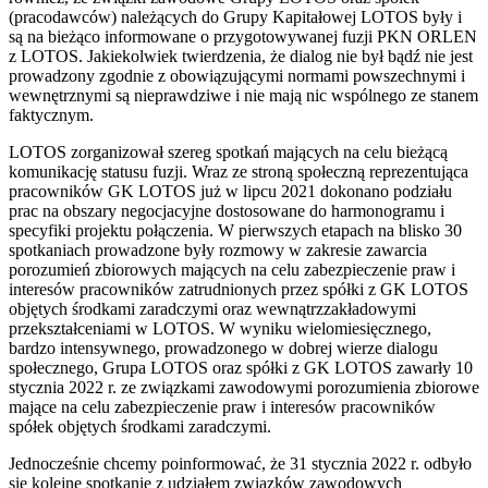
(pracodawców) należących do Grupy Kapitałowej LOTOS były i
są na bieżąco informowane o przygotowywanej fuzji PKN ORLEN
z LOTOS. Jakiekolwiek twierdzenia, że dialog nie był bądź nie jest
prowadzony zgodnie z obowiązującymi normami powszechnymi i
wewnętrznymi są nieprawdziwe i nie mają nic wspólnego ze stanem
faktycznym.
LOTOS zorganizował szereg spotkań mających na celu bieżącą
komunikację statusu fuzji. Wraz ze stroną społeczną reprezentująca
pracowników GK LOTOS już w lipcu 2021 dokonano podziału
prac na obszary negocjacyjne dostosowane do harmonogramu i
specyfiki projektu połączenia. W pierwszych etapach na blisko 30
spotkaniach prowadzone były rozmowy w zakresie zawarcia
porozumień zbiorowych mających na celu zabezpieczenie praw i
interesów pracowników zatrudnionych przez spółki z GK LOTOS
objętych środkami zaradczymi oraz wewnątrzzakładowymi
przekształceniami w LOTOS. W wyniku wielomiesięcznego,
bardzo intensywnego, prowadzonego w dobrej wierze dialogu
społecznego, Grupa LOTOS oraz spółki z GK LOTOS zawarły 10
stycznia 2022 r. ze związkami zawodowymi porozumienia zbiorowe
mające na celu zabezpieczenie praw i interesów pracowników
spółek objętych środkami zaradczymi.
Jednocześnie chcemy poinformować, że 31 stycznia 2022 r. odbyło
się kolejne spotkanie z udziałem związków zawodowych