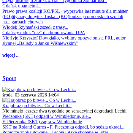
Czytaj historię u źródła. 45 lat "Tygodnika Solidarność"
Gdańsk upamiętnił...
Prawo prawa koalicji KO/PSL - wyprawka last minute dla minister
(PO)lityczny dobytek Tuska - (KO)lonizacja pomorskich szpitali
na... garbach chorych
Włodek Szymański zszedł z trasy...
Gdańscy radni: "nie" dla honorowania UPA
Nie żyje Krzysztof Dowgiałło, wybitny opozycjonista PRL, autor
słynnej „Ballady o Janku Wiśniewskim”
więcej ...
Sport
środa, 03 czerwca 2026 14:04
Krajobraz po bitwie... Co w Lechii...
Nie minęło jeszcze dwa tygodnie po sensacyjnej degradacji Lechii
Pieczonka (SKT) odpadł w Wimbledonie, ale...
F. Pieczonka (SKT) zagra w Wimbledonie
SKT na Roland Garros - F. Pieczonka odpadł, bo sędzia ukradł...
Pomorze znokautowane - Lechia i Arka skopane w lidze