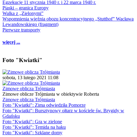
Egzekucje 11 stycznia 1940 r. i 22 marca 1940 r.
Piaski – granica Europy
Walka z „Zielonymi”
Wspomnienia więźnia obozu koncentracyjnego „Stutthof” Wacława
Lewandowskiego (fragment)
Pierwsze transporty
więcej ...
Foto "Kwiatki"
sobota, 13 lutego 2021 11:08
Zimowe oblicza Trójmiasta
Zimowe oblicze Trójmiasta w obiektywie Roberta
Zimowe oblicza Trójmiasta
Foto "Kwiatki": Zima odwiedziła Pomorze
Foto "Kwiatki": Bursztynowy ołtarz w kościele św. Brygidy w
Gdańsku
Foto "Kwiatki": Gra w zielone
Foto "Kwiatki": Temida na haku
Foto "Kwiatki": Szklane domy