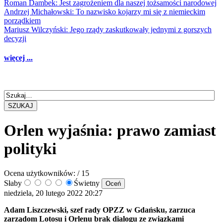
Roman Dambek: Jest zagrożeniem dla naszej tożsamości narodowej
Andrzej Michałowski: To nazwisko kojarzy mi się z niemieckim
porządkiem
Mariusz Wilczyński: Jego rządy zaskutkowały jednymi z gorszych
decyzji
więcej ...
SZUKAJ
Orlen wyjaśnia: prawo zamiast
polityki
Ocena użytkowników:
/ 15
Słaby
Świetny
niedziela, 20 lutego 2022 20:27
Adam Liszczewski, szef rady OPZZ w Gdańsku, zarzuca
zarządom Lotosu i Orlenu brak dialogu ze związkami