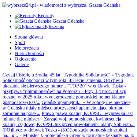
Reprinty
Gazeta Gdańska
Ogłoszenia
Strona główna
Sport
Motoryzacja
Nieruchomości
Ogłoszenia
Galerie
Czytaj historię u źródła. 45 lat "Tygodnika Solidarność"
»
Tygodnik
Solidarność obchodzi w tym roku 45-lecie istnienia. Od chwili
ukazania się pierwszego numer...
"TOP 20" w enklawie Tuska -
przybywa "półmilionerów" na Pomorzu
»
Przy 3,4 proc. inflacji
rocznej w 2025 roku, wynagrodzenia pomorskiej nomenklatury
gospodarczej kszt...
Gdańsk upamiętnił...
»
W sobotę i w niedzielę
w Gdańsku miały miejsce uroczystości upamiętniające okrutne
zbrodnie na polsk...
Prawo prawa koalicji KO/PSL - wyprawka last
minute dla minister
»
Zarząd woj. pomorskiego, kwintesencja
koalicji rządowej KO/PSL tuż przed powołaniem Jolanty Sobieran...
(PO)lityczny dobytek Tuska - (KO)lonizacja pomorskich szpitali
na... g...
»
Minister J. Sobierańska-Grenda, formalnie bezpartyjna, to