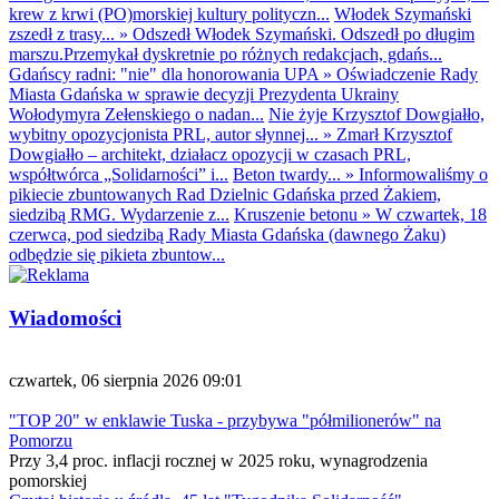
krew z krwi (PO)morskiej kultury polityczn...
Włodek Szymański
zszedł z trasy...
»
Odszedł Włodek Szymański. Odszedł po długim
marszu.Przemykał dyskretnie po różnych redakcjach, gdańs...
Gdańscy radni: "nie" dla honorowania UPA
»
Oświadczenie Rady
Miasta Gdańska w sprawie decyzji Prezydenta Ukrainy
Wołodymyra Zełenskiego o nadan...
Nie żyje Krzysztof Dowgiałło,
wybitny opozycjonista PRL, autor słynnej...
»
Zmarł Krzysztof
Dowgiałło – architekt, działacz opozycji w czasach PRL,
współtwórca „Solidarności” i...
Beton twardy...
»
Informowaliśmy o
pikiecie zbuntowanych Rad Dzielnic Gdańska przed Żakiem,
siedzibą RMG. Wydarzenie z...
Kruszenie betonu
»
W czwartek, 18
czerwca, pod siedzibą Rady Miasta Gdańska (dawnego Żaku)
odbędzie się pikieta zbuntow...
Wiadomości
czwartek, 06 sierpnia 2026 09:01
"TOP 20" w enklawie Tuska - przybywa "półmilionerów" na
Pomorzu
Przy 3,4 proc. inflacji rocznej w 2025 roku, wynagrodzenia
pomorskiej