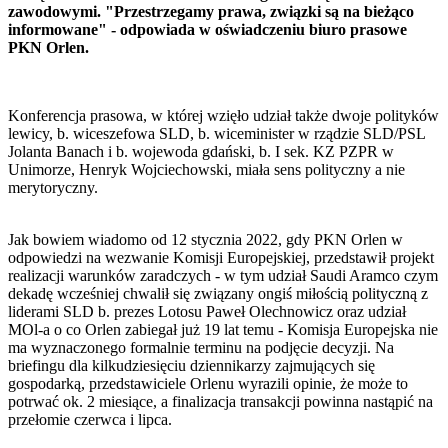
zawodowymi. "Przestrzegamy prawa, związki są na bieżąco
informowane" - odpowiada w oświadczeniu biuro prasowe
PKN Orlen.
Konferencja prasowa, w której wzięło udział także dwoje polityków
lewicy, b. wiceszefowa SLD, b. wiceminister w rządzie SLD/PSL
Jolanta Banach i b. wojewoda gdański, b. I sek. KZ PZPR w
Unimorze, Henryk Wojciechowski, miała sens polityczny a nie
merytoryczny.
Jak bowiem wiadomo od 12 stycznia 2022, gdy PKN Orlen w
odpowiedzi na wezwanie Komisji Europejskiej, przedstawił projekt
realizacji warunków zaradczych - w tym udział Saudi Aramco czym
dekadę wcześniej chwalił się związany ongiś miłością polityczną z
liderami SLD b. prezes Lotosu Paweł Olechnowicz oraz udział
MOl-a o co Orlen zabiegał już 19 lat temu - Komisja Europejska nie
ma wyznaczonego formalnie terminu na podjęcie decyzji. Na
briefingu dla kilkudziesięciu dziennikarzy zajmujących się
gospodarką, przedstawiciele Orlenu wyrazili opinie, że może to
potrwać ok. 2 miesiące, a finalizacja transakcji powinna nastąpić na
przełomie czerwca i lipca.