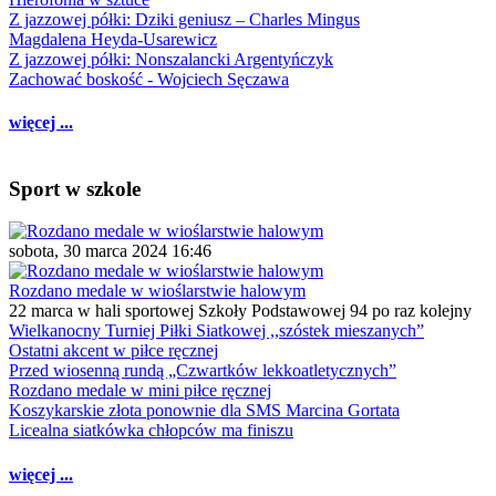
Z jazzowej półki: Dziki geniusz – Charles Mingus
Magdalena Heyda-Usarewicz
Z jazzowej półki: Nonszalancki Argentyńczyk
Zachować boskość - Wojciech Sęczawa
więcej ...
Sport w szkole
sobota, 30 marca 2024 16:46
Rozdano medale w wioślarstwie halowym
22 marca w hali sportowej Szkoły Podstawowej 94 po raz kolejny
Wielkanocny Turniej Piłki Siatkowej ,,szóstek mieszanych”
Ostatni akcent w piłce ręcznej
Przed wiosenną rundą „Czwartków lekkoatletycznych”
Rozdano medale w mini piłce ręcznej
Koszykarskie złota ponownie dla SMS Marcina Gortata
Licealna siatkówka chłopców ma finiszu
więcej ...