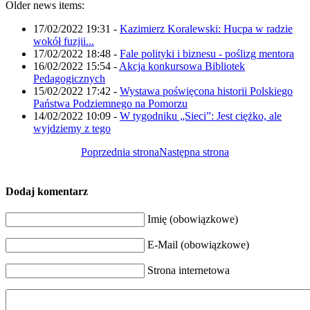
Older news items:
17/02/2022 19:31
-
Kazimierz Koralewski: Hucpa w radzie
wokół fuzjii...
17/02/2022 18:48
-
Fale polityki i biznesu - poślizg mentora
16/02/2022 15:54
-
Akcja konkursowa Bibliotek
Pedagogicznych
15/02/2022 17:42
-
Wystawa poświęcona historii Polskiego
Państwa Podziemnego na Pomorzu
14/02/2022 10:09
-
W tygodniku „Sieci”: Jest ciężko, ale
wyjdziemy z tego
Poprzednia strona
Następna strona
Dodaj komentarz
Imię (obowiązkowe)
E-Mail (obowiązkowe)
Strona internetowa