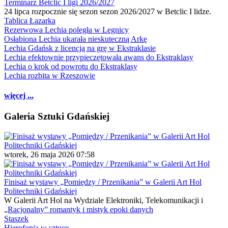
Terminarz Betclic I ligi 2026/2027
24 lipca rozpocznie się sezon sezon 2026/2027 w Betclic I lidze.
Tablica Łazarka
Rezerwowa Lechia poległa w Legnicy
Osłabiona Lechia ukarała nieskuteczną Arkę
Lechia Gdańsk z licencją na grę w Ekstraklasie
Lechia efektownie przypieczętowała awans do Ekstraklasy
Lechia o krok od powrotu do Ekstraklasy
Lechia rozbita w Rzeszowie
więcej ...
Galeria Sztuki Gdańskiej
wtorek, 26 maja 2026 07:58
Finisaż wystawy „Pomiędzy / Przenikania” w Galerii Art Hol
Politechniki Gdańskiej
W Galerii Art Hol na Wydziale Elektroniki, Telekomunikacji i
„Racjonalny” romantyk i mistyk epoki danych
Staszek
Hierofonia w sztuce