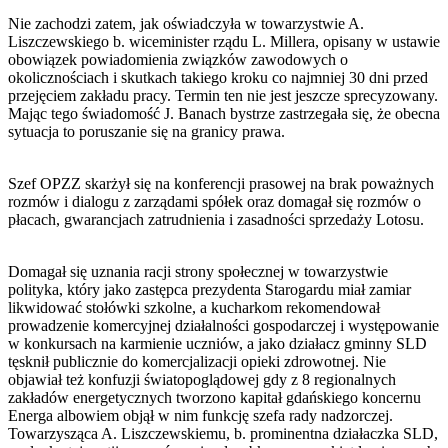
Nie zachodzi zatem, jak oświadczyła w towarzystwie A.
Liszczewskiego b. wiceminister rządu L. Millera, opisany w ustawie
obowiązek powiadomienia związków zawodowych o
okolicznościach i skutkach takiego kroku co najmniej 30 dni przed
przejęciem zakładu pracy. Termin ten nie jest jeszcze sprecyzowany.
Mając tego świadomość J. Banach bystrze zastrzegała się, że obecna
sytuacja to poruszanie się na granicy prawa.
Szef OPZZ skarżył się na konferencji prasowej na brak poważnych
rozmów i dialogu z zarządami spółek oraz domagał się rozmów o
płacach, gwarancjach zatrudnienia i zasadności sprzedaży Lotosu.
Domagał się uznania racji strony społecznej w towarzystwie
polityka, który jako zastępca prezydenta Starogardu miał zamiar
likwidować stołówki szkolne, a kucharkom rekomendował
prowadzenie komercyjnej działalności gospodarczej i występowanie
w konkursach na karmienie uczniów, a jako działacz gminny SLD
tęsknił publicznie do komercjalizacji opieki zdrowotnej. Nie
objawiał też konfuzji światopoglądowej gdy z 8 regionalnych
zakładów energetycznych tworzono kapitał gdańskiego koncernu
Energa albowiem objął w nim funkcję szefa rady nadzorczej.
Towarzysząca A. Liszczewskiemu, b. prominentna działaczka SLD,