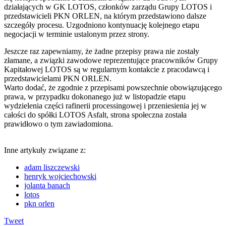
działających w GK LOTOS, członków zarządu Grupy LOTOS i
przedstawicieli PKN ORLEN, na którym przedstawiono dalsze
szczegóły procesu. Uzgodniono kontynuację kolejnego etapu
negocjacji w terminie ustalonym przez strony.
Jeszcze raz zapewniamy, że żadne przepisy prawa nie zostały
złamane, a związki zawodowe reprezentujące pracowników Grupy
Kapitałowej LOTOS są w regularnym kontakcie z pracodawcą i
przedstawicielami PKN ORLEN.
Warto dodać, że zgodnie z przepisami powszechnie obowiązującego
prawa, w przypadku dokonanego już w listopadzie etapu
wydzielenia części rafinerii processingowej i przeniesienia jej w
całości do spółki LOTOS Asfalt, strona społeczna została
prawidłowo o tym zawiadomiona.
Inne artykuły związane z:
adam liszczewski
henryk wojciechowski
jolanta banach
lotos
pkn orlen
Tweet