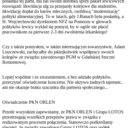
posłanka tej partii, ma zaś swoim dorobku spory pakiet lewicowych
rozwiązań: likwidacja ulg za przejazdy kolejowe dla studentów,
likwidację dopłat do barów mlecznych, osobliwą "modernizację"
polityki alimentacyjnej. To w latach, gdy J.Banach była posłanką, a
H. Wojciechowski dyrektorem NFZ na Pomorzu w głowach
polityków lewicy wykluł się pomysł, by w ogóle nie płacić
pracownikom za pierwsze 2-3 dni zwolnienia lekarskiego!
Czy z takim pomysłem, w takim interesującym towarzystwie, Adam
Liszczewski, zachęcałby do jakiejkolwiek współpracy swoich
kolegów ze związku zawodowego PGM w Gdańskiej Stoczni
Remontowej.
Lepiej wspólnie i ze zrozumieniem, a bez udziału polityków,
przeczytać oświadczenie koncernu. Nie ukrywa żadnych tajemnic,
ani nie okazuje braku szacunku dla partnera społecznego...
Oświadczenie PKN ORLEN
Przede wszystkim zapewniamy, że PKN ORLEN i Grupa LOTOS
przestrzegają wszelkich przepisów prawa w związku z
realizowanym procesem połączenia. Stanowczo podkreślamy
również, że związki zawodowe Grupy LOTOS oraz spółek