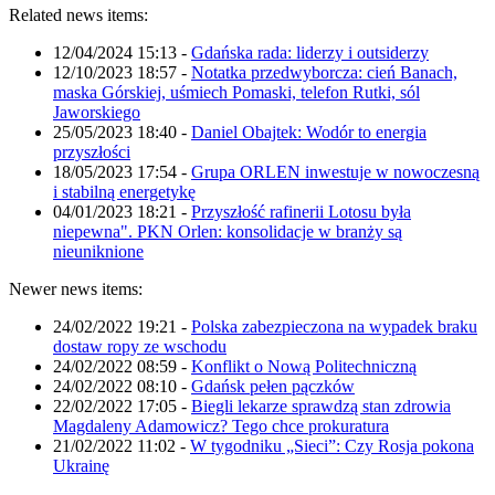
Related news items:
12/04/2024 15:13
-
Gdańska rada: liderzy i outsiderzy
12/10/2023 18:57
-
Notatka przedwyborcza: cień Banach,
maska Górskiej, uśmiech Pomaski, telefon Rutki, sól
Jaworskiego
25/05/2023 18:40
-
Daniel Obajtek: Wodór to energia
przyszłości
18/05/2023 17:54
-
Grupa ORLEN inwestuje w nowoczesną
i stabilną energetykę
04/01/2023 18:21
-
Przyszłość rafinerii Lotosu była
niepewna". PKN Orlen: konsolidacje w branży są
nieuniknione
Newer news items:
24/02/2022 19:21
-
Polska zabezpieczona na wypadek braku
dostaw ropy ze wschodu
24/02/2022 08:59
-
Konflikt o Nową Politechniczną
24/02/2022 08:10
-
Gdańsk pełen pączków
22/02/2022 17:05
-
Biegli lekarze sprawdzą stan zdrowia
Magdaleny Adamowicz? Tego chce prokuratura
21/02/2022 11:02
-
W tygodniku „Sieci”: Czy Rosja pokona
Ukrainę