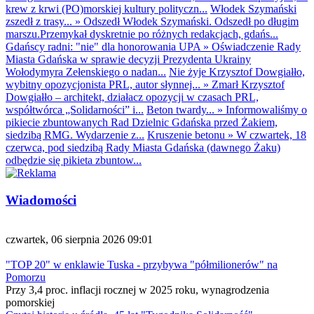
krew z krwi (PO)morskiej kultury polityczn...
Włodek Szymański
zszedł z trasy...
»
Odszedł Włodek Szymański. Odszedł po długim
marszu.Przemykał dyskretnie po różnych redakcjach, gdańs...
Gdańscy radni: "nie" dla honorowania UPA
»
Oświadczenie Rady
Miasta Gdańska w sprawie decyzji Prezydenta Ukrainy
Wołodymyra Zełenskiego o nadan...
Nie żyje Krzysztof Dowgiałło,
wybitny opozycjonista PRL, autor słynnej...
»
Zmarł Krzysztof
Dowgiałło – architekt, działacz opozycji w czasach PRL,
współtwórca „Solidarności” i...
Beton twardy...
»
Informowaliśmy o
pikiecie zbuntowanych Rad Dzielnic Gdańska przed Żakiem,
siedzibą RMG. Wydarzenie z...
Kruszenie betonu
»
W czwartek, 18
czerwca, pod siedzibą Rady Miasta Gdańska (dawnego Żaku)
odbędzie się pikieta zbuntow...
Wiadomości
czwartek, 06 sierpnia 2026 09:01
"TOP 20" w enklawie Tuska - przybywa "półmilionerów" na
Pomorzu
Przy 3,4 proc. inflacji rocznej w 2025 roku, wynagrodzenia
pomorskiej