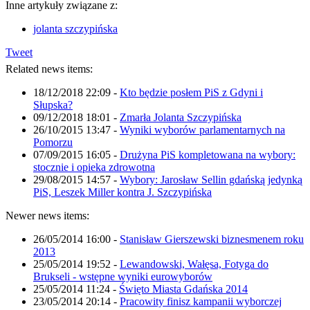
Inne artykuły związane z:
jolanta szczypińska
Tweet
Related news items:
18/12/2018 22:09
-
Kto będzie posłem PiS z Gdyni i
Słupska?
09/12/2018 18:01
-
Zmarła Jolanta Szczypińska
26/10/2015 13:47
-
Wyniki wyborów parlamentarnych na
Pomorzu
07/09/2015 16:05
-
Drużyna PiS kompletowana na wybory:
stocznie i opieka zdrowotna
29/08/2015 14:57
-
Wybory: Jarosław Sellin gdańską jedynką
PiS, Leszek Miller kontra J. Szczypińska
Newer news items:
26/05/2014 16:00
-
Stanisław Gierszewski biznesmenem roku
2013
25/05/2014 19:52
-
Lewandowski, Wałęsa, Fotyga do
Brukseli - wstępne wyniki eurowyborów
25/05/2014 11:24
-
Święto Miasta Gdańska 2014
23/05/2014 20:14
-
Pracowity finisz kampanii wyborczej