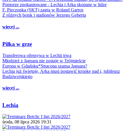
Pomorze znokautowane - Lechia i Arka skopane w lidze
F. Pieczonka (SKT) zagra w Roland Garros
Z różnych boisk i stadionów Jerzego Geberta
więcej ...
Piłka w grze
Transferowa ofensywa w Lechii trwa
Młodzież z Jaguara nie zostaje w Trójmieście
Europa w Gdańsku*Stracona szansa Jaguara?
Lechia już świętuje, Arka musi postawić kropkę nad i, jubileusz
Budziwojskiego
więcej ...
Lechia
środa, 08 lipca 2026 19:31