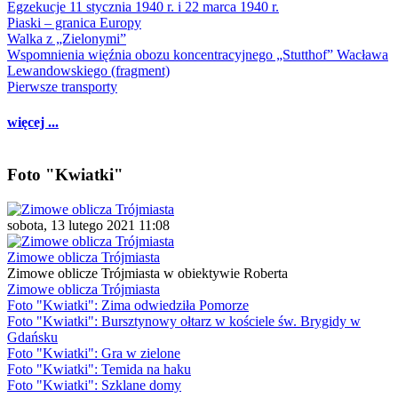
Egzekucje 11 stycznia 1940 r. i 22 marca 1940 r.
Piaski – granica Europy
Walka z „Zielonymi”
Wspomnienia więźnia obozu koncentracyjnego „Stutthof” Wacława
Lewandowskiego (fragment)
Pierwsze transporty
więcej ...
Foto "Kwiatki"
sobota, 13 lutego 2021 11:08
Zimowe oblicza Trójmiasta
Zimowe oblicze Trójmiasta w obiektywie Roberta
Zimowe oblicza Trójmiasta
Foto "Kwiatki": Zima odwiedziła Pomorze
Foto "Kwiatki": Bursztynowy ołtarz w kościele św. Brygidy w
Gdańsku
Foto "Kwiatki": Gra w zielone
Foto "Kwiatki": Temida na haku
Foto "Kwiatki": Szklane domy