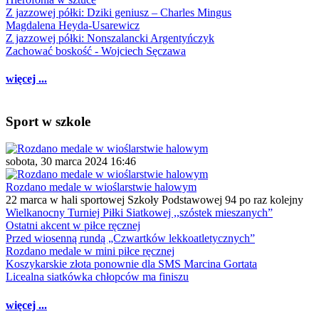
Z jazzowej półki: Dziki geniusz – Charles Mingus
Magdalena Heyda-Usarewicz
Z jazzowej półki: Nonszalancki Argentyńczyk
Zachować boskość - Wojciech Sęczawa
więcej ...
Sport w szkole
sobota, 30 marca 2024 16:46
Rozdano medale w wioślarstwie halowym
22 marca w hali sportowej Szkoły Podstawowej 94 po raz kolejny
Wielkanocny Turniej Piłki Siatkowej ,,szóstek mieszanych”
Ostatni akcent w piłce ręcznej
Przed wiosenną rundą „Czwartków lekkoatletycznych”
Rozdano medale w mini piłce ręcznej
Koszykarskie złota ponownie dla SMS Marcina Gortata
Licealna siatkówka chłopców ma finiszu
więcej ...