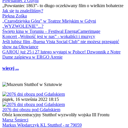
Powstaniec z Gdyni
„Powstaniec 1863”- to długo oczekiwany film o wielkim bohaterze
Jak się tu znaleźliśmy?
Piękna Zośka
„Czarodziejska Góra” w Teatrze Miejskim w Gdyni
„WYZWOLENIE”...?
Święto kina w Toruniu – Festiwal EnergaCamerimage
Koncert „Wolność jest w nas” - wokaliści i muzycy
Jeśli lubisz film „Buena Vista Social Club” nie możesz przegapić
show na Ołowiance
GAROU już 25 i 27 lutego wystąpi w Polsce! Dzwonnik z Notre
Dame zaśpiewa w ERGO Arenie
więcej ...
piątek, 16 września 2022 18:15
2076 dni obozu pod Gdańskiem
Obóz koncentracyjny Stutthof wyzwoliły wojska III Frontu
Marsz Śmierci
Markus Włodarczyk KL Stutthof - nr 79059