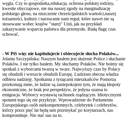
węgla. Czy to gospodarka,edukacja, ochrona polskiej rodziny,
kwestie obyczajowe, nie ma naszej zgody na marginalizację
polskiego głosu, na niszczenie chrześcijańskich wartości,naszej
tożsamości, kultury i narzucanie nam reguł, które nawet nie są
stosowane wobec krajów "starej" Unii, jak na przykład
zakazywanie wsparcia państwa dla przemysłu. Białą flagę czas
schować.
- W PiS więc nie kapitulujecie i obiecujecie słucha Polaków...
Jolanta Szczypińska: Naszym hasłem jest służenie Polsce i słuchanie
Polaków. I nie tylko hasłem. My słuchamy Polaków. Nie boimy się
spotkań z wyborcami twarzą w twarz. Najwyższy czas by Polacy
się obudzili i wreszcie obudzili Europę. Ludziom obecna władza
odbiera nadzieję. Spotkania z tysiącami mieszkańców Pomorza
przekonują mnie, że ludzie są zaniepokojeni tym, że mają kłopoty
ekonomiczne, że brak jest perspektyw, że jedyna szansa to
emigracja. Wyborcy wystawią rachunek rządzącym. Idiotycznymi
spotami tego się nie przykryje. Wprowadzenie do Parlamentu
Europejskiego osób niekompetentnych, celebrytek i celebrytów,
którzy przez pięć lat będą tam przemykać po korytarzach, nas
kompromituje. Nie stać nas na to.