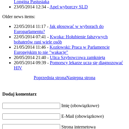
Longina Pastusiaka
23/05/2014 12:34
-
Apel wyborczy SLD
Older news items:
22/05/2014 11:17
-
Jak głosować w wyborach do
Europarlamentu?
22/05/2014 07:41
-
Kwoka: Hołubienie fałszywych
bohaterów rani wiele osób
21/05/2014 11:46
-
Kozłowski: Praca w Parlamencie
Europejskim to nie "wakacje"
20/05/2014 21:40
-
Ulica Szybowcowa zamknięta
20/05/2014 09:39
-
Pomorscy lekarze uczą się diagnozować
HIV
Poprzednia strona
Następna strona
Dodaj komentarz
Imię (obowiązkowe)
E-Mail (obowiązkowe)
Strona internetowa