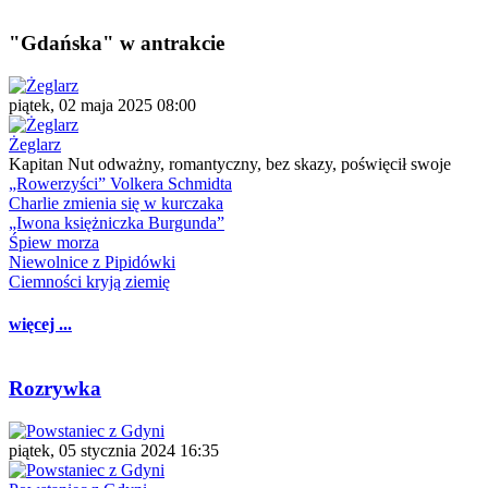
"Gdańska" w antrakcie
piątek, 02 maja 2025 08:00
Żeglarz
Kapitan Nut odważny, romantyczny, bez skazy, poświęcił swoje
„Rowerzyści” Volkera Schmidta
Charlie zmienia się w kurczaka
„Iwona księżniczka Burgunda”
Śpiew morza
Niewolnice z Pipidówki
Ciemności kryją ziemię
więcej ...
Rozrywka
piątek, 05 stycznia 2024 16:35