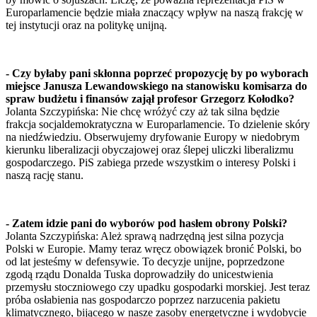
Europarlamencie będzie miała znaczący wpływ na naszą frakcję w
tej instytucji oraz na politykę unijną.
- Czy byłaby pani skłonna poprzeć propozycję by po wyborach
miejsce Janusza Lewandowskiego na stanowisku komisarza do
spraw budżetu i finansów zajął profesor Grzegorz Kołodko?
Jolanta Szczypińska: Nie chcę wróżyć czy aż tak silna będzie
frakcja socjaldemokratyczna w Europarlamencie. To dzielenie skóry
na niedźwiedziu. Obserwujemy dryfowanie Europy w niedobrym
kierunku liberalizacji obyczajowej oraz ślepej uliczki liberalizmu
gospodarczego. PiS zabiega przede wszystkim o interesy Polski i
naszą rację stanu.
- Zatem idzie pani do wyborów pod hasłem obrony Polski?
Jolanta Szczypińska: Ależ sprawą nadrzędną jest silna pozycja
Polski w Europie. Mamy teraz wręcz obowiązek bronić Polski, bo
od lat jesteśmy w defensywie. To decyzje unijne, poprzedzone
zgodą rządu Donalda Tuska doprowadziły do unicestwienia
przemysłu stoczniowego czy upadku gospodarki morskiej. Jest teraz
próba osłabienia nas gospodarczo poprzez narzucenia pakietu
klimatycznego, bijącego w nasze zasoby energetyczne i wydobycie