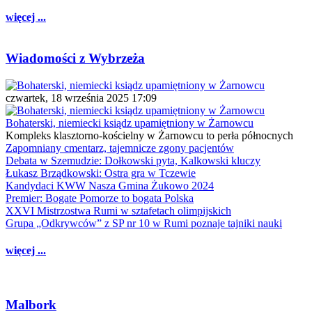
więcej ...
Wiadomości z Wybrzeża
czwartek, 18 września 2025 17:09
Bohaterski, niemiecki ksiądz upamiętniony w Żarnowcu
Kompleks klasztorno-kościelny w Żarnowcu to perła północnych
Zapomniany cmentarz, tajemnicze zgony pacjentów
Debata w Szemudzie: Dołkowski pyta, Kalkowski kluczy
Łukasz Brządkowski: Ostra gra w Tczewie
Kandydaci KWW Nasza Gmina Żukowo 2024
Premier: Bogate Pomorze to bogata Polska
XXVI Mistrzostwa Rumi w sztafetach olimpijskich
Grupa „Odkrywców” z SP nr 10 w Rumi poznaje tajniki nauki
więcej ...
Malbork