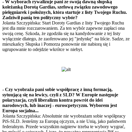
- W wyborach rywalizuje pani ze swoją dawną słupską
koleżanką Dorotą Gardias, szefową związku zawodowego
pielęgniarek i położnych, która startuje z listy Twojego Ruchu.
Zadziwił panią ten polityczny wybór?
Jolanta Szczypińska: Start Doroty Gardias z listy Twojego Ruchu
jest dla mnie rozczarowaniem. Za ten wybór zapewne zapłaci ona
swoją cenę. Szkoda, że zgodziła się na kandydowanie z tej listy
wyłącznie dlatego, że zaoferowano jej "jedynkę" na liście. Sadze, ze
mieszkańcy Słupska i Pomorza ponownie nie nabiorą się i
ugrupowanie to odejdzie wkrótce w niebyt.
- Czy wyobraża pani sobie współpracę z inną formacją,
sytuującą się na lewicy, czyli z SLD? W Europie następuje
polaryzacja, czyli liberalizm kontra powrót do idei
narodowych, lub inaczej - euroscpetycyzm. Wyborem jest
Europa socjalna...
Jolanta Szczypińska: Absolutnie nie wyobrażam sobie współpracy
PiS-SLD. Jesteśmy za Europą ojczyzn, a nie Unią, jako państwem
federalnym. Przede wszystkim najpierw trzeba te wybory wygrać,
by mówić o sojuszach. Liczę, że poważna reprezentacja PiS w