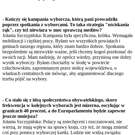
- Kończy się kampania wyborcza, którą pani prowadziła
poprzez spotkania z wyborcami. To taka strategia "uściskania
rąk", czy też niewiara w moc sprawczą mediów?
Jolanta Szczypińska: Kampania była specyficzna, krótka. Wymagała
mobilizacji i ciężkiej pracy. Byłam we wszystkich powiatach i
gminach naszego regionu, który znam bardzo dobrze. Spotkania
bezpośrednie są niezwykle ważne, jeśli chcemy kogoś przekonać do
swoich racji. Mam nadzieję, że oprócz wiedzy, przyniosą one dobry
wynik wyborczy. Byłam chociażby w środę w powiecie
człuchowskim, zapomnianym przez stolicę województwa, o
władzach centralnych nie mówiąc, aby argumentować dlaczego
trzeba pójść na wybory.
- Co stało się z ideą społeczeństwa obywatelskiego, skoro
frekwencja w kolejnych wyborach jest mizerna, oscylując w
granicach 40 procent, a do Europarlamentu będzie zapewne
jeszcze mniejsza?
Jolanta Szczypińska: Polacy są zniechęceni i rozczarowani, nie
wierzą, że mają wpływ na sprawy kraju, czy też, że mogą zmienić
coś przy pomocy wyborczej kartki. Ludzie nie widzą związku