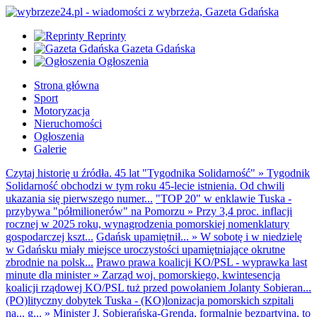
Reprinty
Gazeta Gdańska
Ogłoszenia
Strona główna
Sport
Motoryzacja
Nieruchomości
Ogłoszenia
Galerie
Czytaj historię u źródła. 45 lat "Tygodnika Solidarność"
»
Tygodnik
Solidarność obchodzi w tym roku 45-lecie istnienia. Od chwili
ukazania się pierwszego numer...
"TOP 20" w enklawie Tuska -
przybywa "półmilionerów" na Pomorzu
»
Przy 3,4 proc. inflacji
rocznej w 2025 roku, wynagrodzenia pomorskiej nomenklatury
gospodarczej kszt...
Gdańsk upamiętnił...
»
W sobotę i w niedzielę
w Gdańsku miały miejsce uroczystości upamiętniające okrutne
zbrodnie na polsk...
Prawo prawa koalicji KO/PSL - wyprawka last
minute dla minister
»
Zarząd woj. pomorskiego, kwintesencja
koalicji rządowej KO/PSL tuż przed powołaniem Jolanty Sobieran...
(PO)lityczny dobytek Tuska - (KO)lonizacja pomorskich szpitali
na... g...
»
Minister J. Sobierańska-Grenda, formalnie bezpartyjna, to