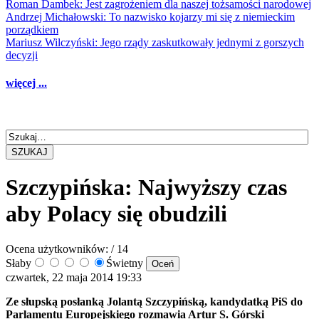
Roman Dambek: Jest zagrożeniem dla naszej tożsamości narodowej
Andrzej Michałowski: To nazwisko kojarzy mi się z niemieckim
porządkiem
Mariusz Wilczyński: Jego rządy zaskutkowały jednymi z gorszych
decyzji
więcej ...
SZUKAJ
Szczypińska: Najwyższy czas
aby Polacy się obudzili
Ocena użytkowników:
/ 14
Słaby
Świetny
czwartek, 22 maja 2014 19:33
Ze słupską posłanką Jolantą Szczypińską, kandydatką PiS do
Parlamentu Europejskiego rozmawia Artur S. Górski