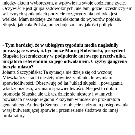
między aktem wyborczym, a wpływie na swoje codzienne życie.
Oczywiście jest grupa zadowolonych, ale tam, gdzie uczestniczyłam
w licznych spotkaniach poczucie rozgoryczenia polityką jest
wielkie. Mam nadzieje ,że nasz elektorat do wyborów pójdzie.
Słupsk, jak cała Polska, potrzebuje zmiany jakości polityki.
- Tym bardziej, że w ubiegłym tygodniu media nagłośniły
porażające wieści, iż być może Maciej Kobyliński, prezydent
Słupska jest zmieszany w podpalenie aut swego przeciwnika,
inicjatora referendum za jego odwołaniem. Czyżby gangrena
toczyła miasto?
Jolanta Szczypińska: Ta sytuacja nie dzieje się od wczoraj.
Mieszkańcy stracili niestety również zaufanie do wymiaru
sprawiedliwości. Obserwuję od lat "układ słupski", powiązania
władzy biznesu, wymiaru sprawiedliwości. Nie jest to dobra
promocja Słupska ale tak tez dzieje sie niestety i w innych
powiatach naszego regionu Złożyłam wniosek do prokuratora
generalnego Andrzeja Seremeta o objęcie nadzorem postępowania
w tej bulwersującej sprawie i przeniesienie śledztwa do innej
prokuratury.