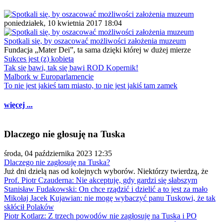
poniedziałek, 10 kwietnia 2017 18:04
Spotkali się, by oszacować możliwości założenia muzeum
Fundacja „Mater Dei”, ta sama dzięki której w dużej mierze
Sukces jest (z) kobietą
Tak się bawi, tak się bawi ROD Kopernik!
Malbork w Europarlamencie
To nie jest jakieś tam miasto, to nie jest jakiś tam zamek
więcej ...
Dlaczego nie głosuję na Tuska
środa, 04 października 2023 12:35
Dlaczego nie zagłosuję na Tuska?
Już dni dzielą nas od kolejnych wyborów. Niektórzy twierdzą, że
Prof. Piotr Czauderna: Nie akceptuję, gdy gardzi się słabszym
Stanisław Fudakowski: On chce rządzić i dzielić a to jest za mało
Mikołaj Jacek Kujawian: nie mogę wybaczyć panu Tuskowi, że tak
skłócił Polaków
Piotr Kotlarz: Z trzech powodów nie zagłosuję na Tuska i PO