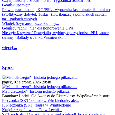
Czytaj historię u źródła. 45 lat "Tygodnika Solidarność"
Gdańsk upamiętnił...
Prawo prawa koalicji KO/PSL - wyprawka last minute dla minister
(PO)lityczny dobytek Tuska - (KO)lonizacja pomorskich szpitali
na... garbach chorych
Włodek Szymański zszedł z trasy...
Gdańscy radni: "nie" dla honorowania UPA
Nie żyje Krzysztof Dowgiałło, wybitny opozycjonista PRL, autor
słynnej „Ballady o Janku Wiśniewskim”
więcej ...
Sport
piątek, 07 sierpnia 2026 20:48
Mati dlaczego? - historia jednego piłkarza...
Bramkarz Lechii. Od A-klasy do Ekstraklasy. Współtwórca historii
Pieczonka (SKT) odpadł w Wimbledonie, ale...
F. Pieczonka (SKT) zagra w Wimbledonie
Krajobraz po bitwie... Co w Lechii...
SKT na Roland Garros - F. Pieczonka odpadł, bo sędzia ukradł...