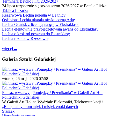
Terminarz Betclic I ligi 2026/2027
24 lipca rozpocznie się sezon sezon 2026/2027 w Betclic I lidze.
Tablica Łazarka
Rezerwowa Lechia poległa w Legnicy
Osłabiona Lechia ukarała nieskuteczną Arkę
Lechia Gdańsk z licencją na grę w Ekstraklasie
Lechia efektownie przypieczętowała awans do Ekstraklasy
Lechia o krok od powrotu do Ekstraklasy
Lechia rozbita w Rzeszowie
więcej ...
Galeria Sztuki Gdańskiej
wtorek, 26 maja 2026 07:58
Finisaż wystawy „Pomiędzy / Przenikania” w Galerii Art Hol
Politechniki Gdańskiej
W Galerii Art Hol na Wydziale Elektroniki, Telekomunikacji i
„Racjonalny” romantyk i mistyk epoki danych
Staszek
Hierofonia w sztuce