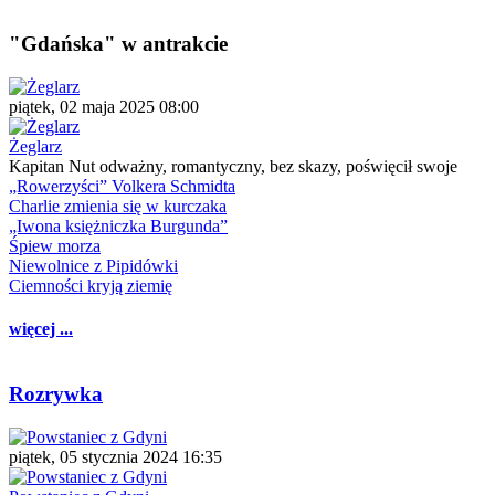
"Gdańska" w antrakcie
piątek, 02 maja 2025 08:00
Żeglarz
Kapitan Nut odważny, romantyczny, bez skazy, poświęcił swoje
„Rowerzyści” Volkera Schmidta
Charlie zmienia się w kurczaka
„Iwona księżniczka Burgunda”
Śpiew morza
Niewolnice z Pipidówki
Ciemności kryją ziemię
więcej ...
Rozrywka
piątek, 05 stycznia 2024 16:35