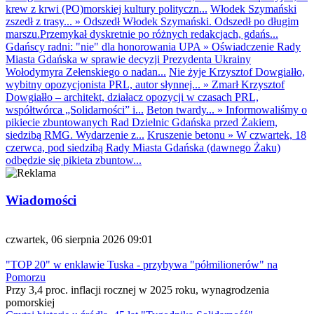
krew z krwi (PO)morskiej kultury polityczn...
Włodek Szymański
zszedł z trasy...
»
Odszedł Włodek Szymański. Odszedł po długim
marszu.Przemykał dyskretnie po różnych redakcjach, gdańs...
Gdańscy radni: "nie" dla honorowania UPA
»
Oświadczenie Rady
Miasta Gdańska w sprawie decyzji Prezydenta Ukrainy
Wołodymyra Zełenskiego o nadan...
Nie żyje Krzysztof Dowgiałło,
wybitny opozycjonista PRL, autor słynnej...
»
Zmarł Krzysztof
Dowgiałło – architekt, działacz opozycji w czasach PRL,
współtwórca „Solidarności” i...
Beton twardy...
»
Informowaliśmy o
pikiecie zbuntowanych Rad Dzielnic Gdańska przed Żakiem,
siedzibą RMG. Wydarzenie z...
Kruszenie betonu
»
W czwartek, 18
czerwca, pod siedzibą Rady Miasta Gdańska (dawnego Żaku)
odbędzie się pikieta zbuntow...
Wiadomości
czwartek, 06 sierpnia 2026 09:01
"TOP 20" w enklawie Tuska - przybywa "półmilionerów" na
Pomorzu
Przy 3,4 proc. inflacji rocznej w 2025 roku, wynagrodzenia
pomorskiej