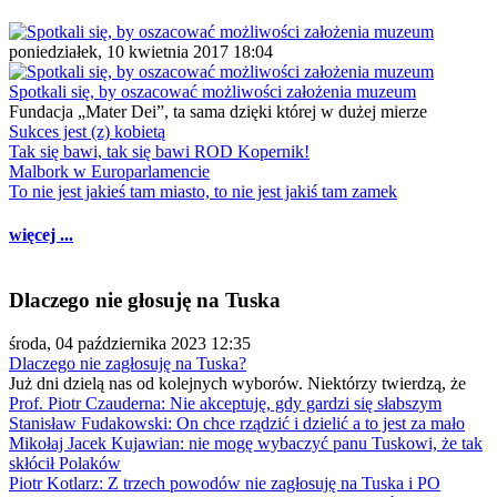
poniedziałek, 10 kwietnia 2017 18:04
Spotkali się, by oszacować możliwości założenia muzeum
Fundacja „Mater Dei”, ta sama dzięki której w dużej mierze
Sukces jest (z) kobietą
Tak się bawi, tak się bawi ROD Kopernik!
Malbork w Europarlamencie
To nie jest jakieś tam miasto, to nie jest jakiś tam zamek
więcej ...
Dlaczego nie głosuję na Tuska
środa, 04 października 2023 12:35
Dlaczego nie zagłosuję na Tuska?
Już dni dzielą nas od kolejnych wyborów. Niektórzy twierdzą, że
Prof. Piotr Czauderna: Nie akceptuję, gdy gardzi się słabszym
Stanisław Fudakowski: On chce rządzić i dzielić a to jest za mało
Mikołaj Jacek Kujawian: nie mogę wybaczyć panu Tuskowi, że tak
skłócił Polaków
Piotr Kotlarz: Z trzech powodów nie zagłosuję na Tuska i PO