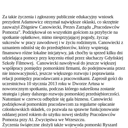
Za takie życzenia i zgłoszony publicznie edukacyjny wniosek
prezydent Adamowicz otrzymał największe oklaski, co skrzętnie
zauważył Zbigniew Canowiecki, Prezes Zarządu „Pracodawców
Pomorza”. Podziękował on wszystkim gościom za przybycie na
spotkanie opłatkowe, mimo niesprzyjającej pogody, życząc
sukcesów w pracy zawodowej i w życiu rodzinnym. Canowiecki z
uznaniem odniósł się do przedsiębiorców, którzy wspierają
finansowo różne lokalne inicjatywy, jak choćby ta sprzed kilku dni
udzielająca pomocy przy kręceniu etiud przez słuchaczy Gdyńskiej
Szkoły Filmowej. Canowiecki nawoływał do jeszcze większej
współpracy pomiędzy pomorskimi firmami, do podejmowania przez
nie innowacyjności, jeszcze większego rozwoju i poprawiania
relacji pomiędzy pracodawcami a pracownikami. Zaprosił gości do
uczestnictwa 10 stycznia 2013 roku w Dworze Artusa w
noworocznym spotkaniu, podczas którego nakreślona zostanie
strategia i plany dalszego rozwoju pomorskiej przedsiębiorczości.
Natomiast w czerwcu odbędzie się gala biznesu. Canowiecki
podziękował pomorskim pracodawcom za regularne opłacanie
członkowskich składek, co pozwala na sprawne funkcjonowanie
oddanej przed rokiem do użytku nowej siedziby Pracodawców
Pomorza przy Al. Zwycięstwa we Wrzeszczu.
Życzenia świąteczne złożyli także wojewoda pomorski Ryszard