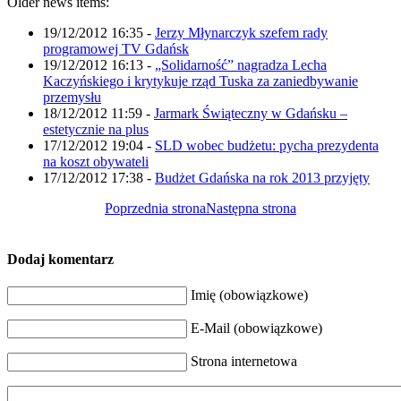
Older news items:
19/12/2012 16:35
-
Jerzy Młynarczyk szefem rady
programowej TV Gdańsk
19/12/2012 16:13
-
„Solidarność” nagradza Lecha
Kaczyńskiego i krytykuje rząd Tuska za zaniedbywanie
przemysłu
18/12/2012 11:59
-
Jarmark Świąteczny w Gdańsku –
estetycznie na plus
17/12/2012 19:04
-
SLD wobec budżetu: pycha prezydenta
na koszt obywateli
17/12/2012 17:38
-
Budżet Gdańska na rok 2013 przyjęty
Poprzednia strona
Następna strona
Dodaj komentarz
Imię (obowiązkowe)
E-Mail (obowiązkowe)
Strona internetowa