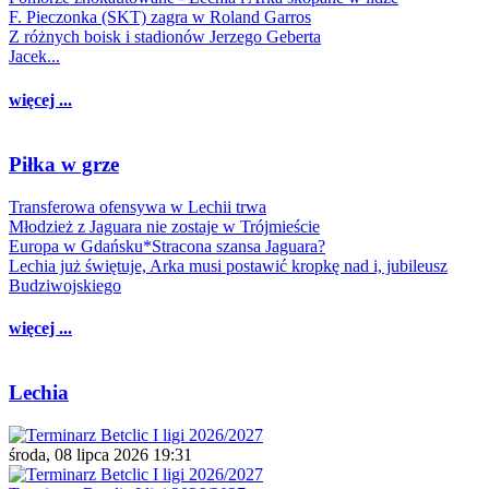
F. Pieczonka (SKT) zagra w Roland Garros
Z różnych boisk i stadionów Jerzego Geberta
Jacek...
więcej ...
Piłka w grze
Transferowa ofensywa w Lechii trwa
Młodzież z Jaguara nie zostaje w Trójmieście
Europa w Gdańsku*Stracona szansa Jaguara?
Lechia już świętuje, Arka musi postawić kropkę nad i, jubileusz
Budziwojskiego
więcej ...
Lechia
środa, 08 lipca 2026 19:31