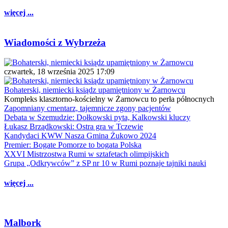
więcej ...
Wiadomości z Wybrzeża
czwartek, 18 września 2025 17:09
Bohaterski, niemiecki ksiądz upamiętniony w Żarnowcu
Kompleks klasztorno-kościelny w Żarnowcu to perła północnych
Zapomniany cmentarz, tajemnicze zgony pacjentów
Debata w Szemudzie: Dołkowski pyta, Kalkowski kluczy
Łukasz Brządkowski: Ostra gra w Tczewie
Kandydaci KWW Nasza Gmina Żukowo 2024
Premier: Bogate Pomorze to bogata Polska
XXVI Mistrzostwa Rumi w sztafetach olimpijskich
Grupa „Odkrywców” z SP nr 10 w Rumi poznaje tajniki nauki
więcej ...
Malbork