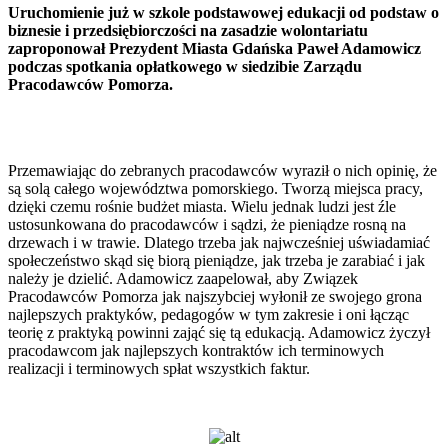
Uruchomienie już w szkole podstawowej edukacji od podstaw o
biznesie i przedsiębiorczości na zasadzie wolontariatu
zaproponował Prezydent Miasta Gdańska Paweł Adamowicz
podczas spotkania opłatkowego w siedzibie Zarządu
Pracodawców Pomorza.
Przemawiając do zebranych pracodawców wyraził o nich opinię, że
są solą całego województwa pomorskiego. Tworzą miejsca pracy,
dzięki czemu rośnie budżet miasta. Wielu jednak ludzi jest źle
ustosunkowana do pracodawców i sądzi, że pieniądze rosną na
drzewach i w trawie. Dlatego trzeba jak najwcześniej uświadamiać
społeczeństwo skąd się biorą pieniądze, jak trzeba je zarabiać i jak
należy je dzielić. Adamowicz zaapelował, aby Związek
Pracodawców Pomorza jak najszybciej wyłonił ze swojego grona
najlepszych praktyków, pedagogów w tym zakresie i oni łącząc
teorię z praktyką powinni zająć się tą edukacją. Adamowicz życzył
pracodawcom jak najlepszych kontraktów ich terminowych
realizacji i terminowych spłat wszystkich faktur.