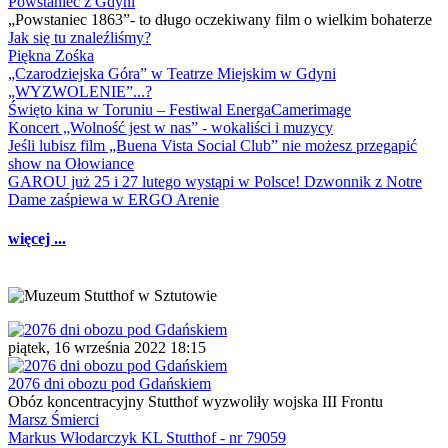
Powstaniec z Gdyni
„Powstaniec 1863”- to długo oczekiwany film o wielkim bohaterze
Jak się tu znaleźliśmy?
Piękna Zośka
„Czarodziejska Góra” w Teatrze Miejskim w Gdyni
„WYZWOLENIE”...?
Święto kina w Toruniu – Festiwal EnergaCamerimage
Koncert „Wolność jest w nas” - wokaliści i muzycy
Jeśli lubisz film „Buena Vista Social Club” nie możesz przegapić
show na Ołowiance
GAROU już 25 i 27 lutego wystąpi w Polsce! Dzwonnik z Notre
Dame zaśpiewa w ERGO Arenie
więcej ...
piątek, 16 września 2022 18:15
2076 dni obozu pod Gdańskiem
Obóz koncentracyjny Stutthof wyzwoliły wojska III Frontu
Marsz Śmierci
Markus Włodarczyk KL Stutthof - nr 79059