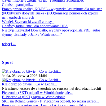
Czytaj historię u źródła. 45 lat "Tygodnika Solidarność"
Gdańsk upamiętnił...
Prawo prawa koalicji KO/PSL - wyprawka last minute dla minister
(PO)lityczny dobytek Tuska - (KO)lonizacja pomorskich szpitali
na... garbach chorych
Włodek Szymański zszedł z trasy...
Gdańscy radni: "nie" dla honorowania UPA
Nie żyje Krzysztof Dowgiałło, wybitny opozycjonista PRL, autor
słynnej „Ballady o Janku Wiśniewskim”
więcej ...
Sport
środa, 03 czerwca 2026 14:04
Krajobraz po bitwie... Co w Lechii...
Nie minęło jeszcze dwa tygodnie po sensacyjnej degradacji Lechii
Pieczonka (SKT) odpadł w Wimbledonie, ale...
F. Pieczonka (SKT) zagra w Wimbledonie
SKT na Roland Garros - F. Pieczonka odpadł, bo sędzia ukradł...
Pomorze znokautowane - Lechia i Arka skopane w lidze