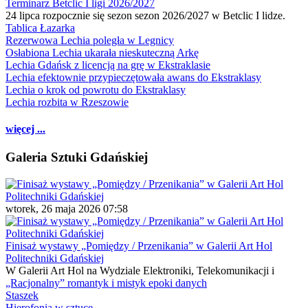
Terminarz Betclic I ligi 2026/2027
24 lipca rozpocznie się sezon sezon 2026/2027 w Betclic I lidze.
Tablica Łazarka
Rezerwowa Lechia poległa w Legnicy
Osłabiona Lechia ukarała nieskuteczną Arkę
Lechia Gdańsk z licencją na grę w Ekstraklasie
Lechia efektownie przypieczętowała awans do Ekstraklasy
Lechia o krok od powrotu do Ekstraklasy
Lechia rozbita w Rzeszowie
więcej ...
Galeria Sztuki Gdańskiej
wtorek, 26 maja 2026 07:58
Finisaż wystawy „Pomiędzy / Przenikania” w Galerii Art Hol
Politechniki Gdańskiej
W Galerii Art Hol na Wydziale Elektroniki, Telekomunikacji i
„Racjonalny” romantyk i mistyk epoki danych
Staszek
Hierofonia w sztuce