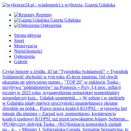
Reprinty
Gazeta Gdańska
Ogłoszenia
Strona główna
Sport
Motoryzacja
Nieruchomości
Ogłoszenia
Galerie
Czytaj historię u źródła. 45 lat "Tygodnika Solidarność"
»
Tygodnik
Solidarność obchodzi w tym roku 45-lecie istnienia. Od chwili
ukazania się pierwszego numer...
"TOP 20" w enklawie Tuska -
przybywa "półmilionerów" na Pomorzu
»
Przy 3,4 proc. inflacji
rocznej w 2025 roku, wynagrodzenia pomorskiej nomenklatury
gospodarczej kszt...
Gdańsk upamiętnił...
»
W sobotę i w niedzielę
w Gdańsku miały miejsce uroczystości upamiętniające okrutne
zbrodnie na polsk...
Prawo prawa koalicji KO/PSL - wyprawka last
minute dla minister
»
Zarząd woj. pomorskiego, kwintesencja
koalicji rządowej KO/PSL tuż przed powołaniem Jolanty Sobieran...
(PO)lityczny dobytek Tuska - (KO)lonizacja pomorskich szpitali
na... g...
»
Minister J. Sobierańska-Grenda, formalnie bezpartyjna, to