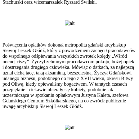
Stachurski oraz wicemarszałek Ryszard Świlski.
Poświęcenia opłatków dokonał metropolita gdański arcybiskup
Sławoj Leszek Głódź, który z powodzeniem zachęcił pracodawców
do wspólnego odśpiewania wszystkich zwrotek kolędy „Wśród
nocnej ciszy”. Życzył zebranym pracodawcom pokoju, bożej opieki
i dostrzegania drugiego człowieka. Mówiąc o datkach, za najlepszą
uznał cichą tacę, taką aksamitną, bezszelestną. Życzył Gdańskowi
udanego biznesu, podobnego do tego z XVII wieku, okresu Bitwy
pod Oliwą, kiedy opiewaliśmy bogactwem. W tamtych czasach
przepięknie i ciekawie ubierały się kobiety, podobnie jak
uczestnicząca w spotkaniu opłatkowym Justyna Kaleta, szefowa
Gdańskiego Centrum Szkółkarskiego, na co zwrócił publicznie
uwagę arcybiskup Sławoj Leszek Głódź.