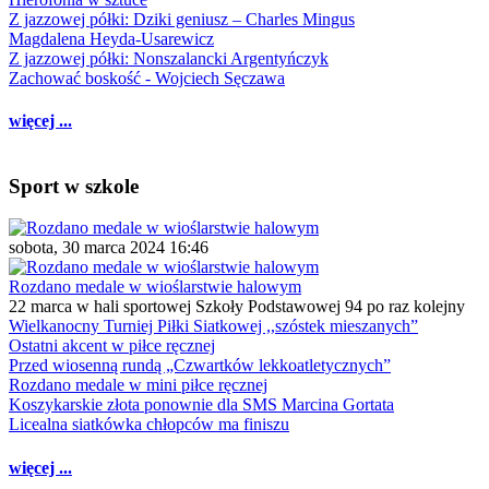
Z jazzowej półki: Dziki geniusz – Charles Mingus
Magdalena Heyda-Usarewicz
Z jazzowej półki: Nonszalancki Argentyńczyk
Zachować boskość - Wojciech Sęczawa
więcej ...
Sport w szkole
sobota, 30 marca 2024 16:46
Rozdano medale w wioślarstwie halowym
22 marca w hali sportowej Szkoły Podstawowej 94 po raz kolejny
Wielkanocny Turniej Piłki Siatkowej ,,szóstek mieszanych”
Ostatni akcent w piłce ręcznej
Przed wiosenną rundą „Czwartków lekkoatletycznych”
Rozdano medale w mini piłce ręcznej
Koszykarskie złota ponownie dla SMS Marcina Gortata
Licealna siatkówka chłopców ma finiszu
więcej ...