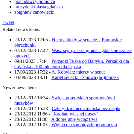
pracodawcy pomorza
prezydent miasta gdańska
zbigniew canowiecki
Tweet
Related news items:
23/12/2023 12:05
-
Nie ma biedy w senacie... Pomorskie
obrachunki
07/12/2023 17:42
-
Wasz sejm, nasza gmina - gdańskie szanse
opozycji
09/11/2023 17:44
-
Porządki Tuska od Bałtyku. Perkaliki dla
Gdańska - 100 mln euro dla Lipska
17/09/2023 17:32
-
A. Kobylarz mierzy w senat
03/08/2023 18:11
-
Kartel senacki - zmowa (po)morska
Newer news items:
23/12/2012 16:34
-
Święta pomorskich sportowców i
muzyków
23/12/2012 16:23
-
Cztery dzielnice Gdańska bez ciepła
23/12/2012 11:56
-
„Kapitan własnej duszy"
23/12/2012 11:38
-
A dobre imię wciąż trwa
22/12/2012 11:03
-
Wigilia dla samotnych przymorzan