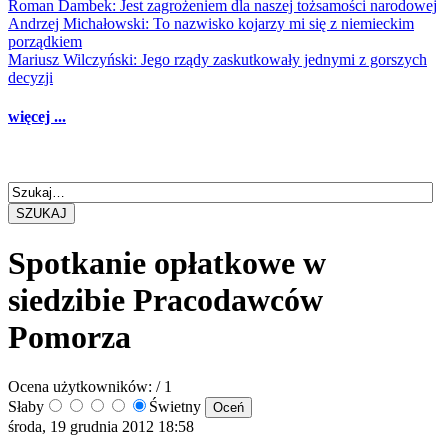
Roman Dambek: Jest zagrożeniem dla naszej tożsamości narodowej
Andrzej Michałowski: To nazwisko kojarzy mi się z niemieckim
porządkiem
Mariusz Wilczyński: Jego rządy zaskutkowały jednymi z gorszych
decyzji
więcej ...
SZUKAJ
Spotkanie opłatkowe w
siedzibie Pracodawców
Pomorza
Ocena użytkowników:
/ 1
Słaby
Świetny
środa, 19 grudnia 2012 18:58