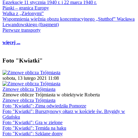
Egzekucje 11 stycznia 1940 r. i 22 marca 1940 r.
Piaski – granica Europy
Walka z „Zielonymi”
Wspomnienia więźnia obozu koncentracyjnego „Stutthof” Wacława
Lewandowskiego (fragment)
Pierwsze transporty
więcej ...
Foto "Kwiatki"
sobota, 13 lutego 2021 11:08
Zimowe oblicza Trójmiasta
Zimowe oblicze Trójmiasta w obiektywie Roberta
Zimowe oblicza Trójmiasta
Foto "Kwiatki": Zima odwiedziła Pomorze
Foto "Kwiatki": Bursztynowy ołtarz w kościele św. Brygidy w
Gdańsku
Foto "Kwiatki": Gra w zielone
Foto "Kwiatki": Temida na haku
Foto "Kwiatki": Szklane domy