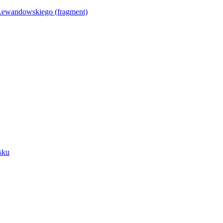
Lewandowskiego (fragment)
sku