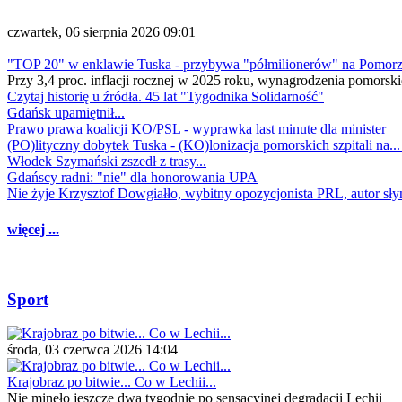
czwartek, 06 sierpnia 2026 09:01
"TOP 20" w enklawie Tuska - przybywa "półmilionerów" na Pomor
Przy 3,4 proc. inflacji rocznej w 2025 roku, wynagrodzenia pomorski
Czytaj historię u źródła. 45 lat "Tygodnika Solidarność"
Gdańsk upamiętnił...
Prawo prawa koalicji KO/PSL - wyprawka last minute dla minister
(PO)lityczny dobytek Tuska - (KO)lonizacja pomorskich szpitali na..
Włodek Szymański zszedł z trasy...
Gdańscy radni: "nie" dla honorowania UPA
Nie żyje Krzysztof Dowgiałło, wybitny opozycjonista PRL, autor sł
więcej ...
Sport
środa, 03 czerwca 2026 14:04
Krajobraz po bitwie... Co w Lechii...
Nie minęło jeszcze dwa tygodnie po sensacyjnej degradacji Lechii