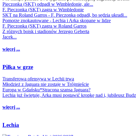
Pieczonka (SKT) odpadł w Wimbledonie, ale...
F. Pieczonka (SKT) zagra w Wimbledonie
SKT na Roland Garros - F. Pieczonka odpadł, bo sędzia ukradł...
Pomorze znokautowane - Lechia i Arka skopane w lidze
F. Pieczonka (SKT) zagra w Roland Garros
Z różnych boisk i stadionów Jerzego Geberta
Jacek...
więcej ...
Piłka w grze
Transferowa ofensywa w Lechii trwa
Młodzież z Jaguara nie zostaje w Trójmieście
Europa w Gdańsku*Stracona szansa Jaguara?
Lechia już świętuje, Arka musi postawić kropkę nad i, jubileusz Bud
więcej ...
Lechia