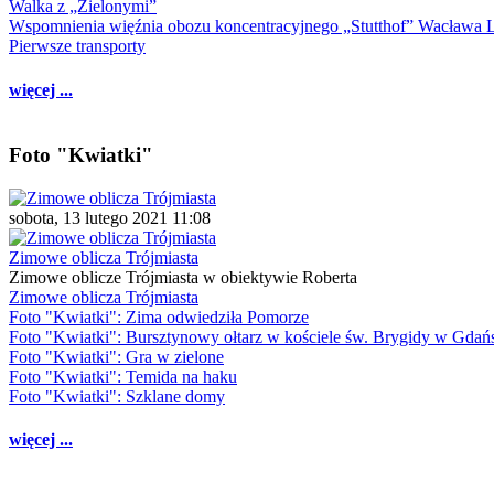
Walka z „Zielonymi”
Wspomnienia więźnia obozu koncentracyjnego „Stutthof” Wacława 
Pierwsze transporty
więcej ...
Foto "Kwiatki"
sobota, 13 lutego 2021 11:08
Zimowe oblicza Trójmiasta
Zimowe oblicze Trójmiasta w obiektywie Roberta
Zimowe oblicza Trójmiasta
Foto "Kwiatki": Zima odwiedziła Pomorze
Foto "Kwiatki": Bursztynowy ołtarz w kościele św. Brygidy w Gdań
Foto "Kwiatki": Gra w zielone
Foto "Kwiatki": Temida na haku
Foto "Kwiatki": Szklane domy
więcej ...