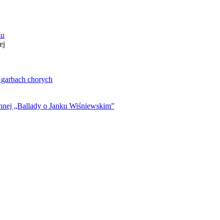
zu
ej
. garbach chorych
ynnej „Ballady o Janku Wiśniewskim”