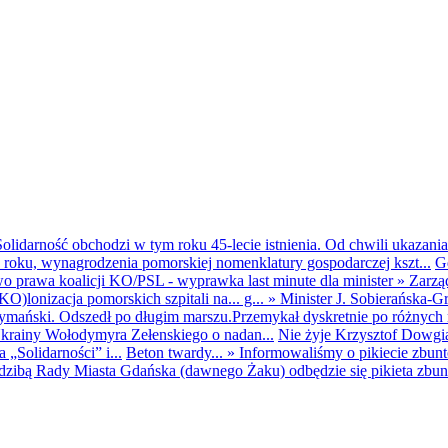
olidarność obchodzi w tym roku 45-lecie istnienia. Od chwili ukazania
25 roku, wynagrodzenia pomorskiej nomenklatury gospodarczej kszt...
G
o prawa koalicji KO/PSL - wyprawka last minute dla minister
»
Zarzą
O)lonizacja pomorskich szpitali na... g...
»
Minister J. Sobierańska-G
mański. Odszedł po długim marszu.Przemykał dyskretnie po różnych r
krainy Wołodymyra Zełenskiego o nadan...
Nie żyje Krzysztof Dowgiał
„Solidarności” i...
Beton twardy...
»
Informowaliśmy o pikiecie zbu
dzibą Rady Miasta Gdańska (dawnego Żaku) odbędzie się pikieta zbun