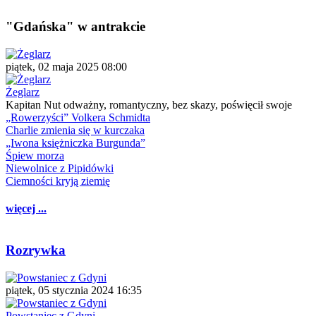
"Gdańska" w antrakcie
piątek, 02 maja 2025 08:00
Żeglarz
Kapitan Nut odważny, romantyczny, bez skazy, poświęcił swoje
„Rowerzyści” Volkera Schmidta
Charlie zmienia się w kurczaka
„Iwona księżniczka Burgunda”
Śpiew morza
Niewolnice z Pipidówki
Ciemności kryją ziemię
więcej ...
Rozrywka
piątek, 05 stycznia 2024 16:35
Powstaniec z Gdyni