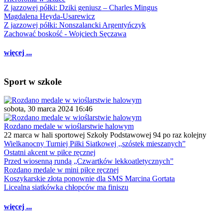
Z jazzowej półki: Dziki geniusz – Charles Mingus
Magdalena Heyda-Usarewicz
Z jazzowej półki: Nonszalancki Argentyńczyk
Zachować boskość - Wojciech Sęczawa
więcej ...
Sport w szkole
sobota, 30 marca 2024 16:46
Rozdano medale w wioślarstwie halowym
22 marca w hali sportowej Szkoły Podstawowej 94 po raz kolejny
Wielkanocny Turniej Piłki Siatkowej ,,szóstek mieszanych”
Ostatni akcent w piłce ręcznej
Przed wiosenną rundą „Czwartków lekkoatletycznych”
Rozdano medale w mini piłce ręcznej
Koszykarskie złota ponownie dla SMS Marcina Gortata
Licealna siatkówka chłopców ma finiszu
więcej ...