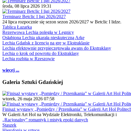
środa, 08 lipca 2026 19:31
Terminarz Betclic I ligi 2026/2027
24 lipca rozpocznie się sezon sezon 2026/2027 w Betclic I lidze.
Tablica Łazarka
Rezerwowa Lechia poległa w Legnicy
Osłabiona Lechia ukarała nieskuteczną Arkę
Lechia Gdańsk z licencją na grę w Ekstraklasie
Lechia efektownie przypieczętowała awans do Ekstraklasy
Lechia o krok od powrotu do Ekstraklasy
Lechia rozbita w Rzeszowie
więcej ...
Galeria Sztuki Gdańskiej
wtorek, 26 maja 2026 07:58
Finisaż wystawy „Pomiędzy / Przenikania” w Galerii Art Hol Politec
W Galerii Art Hol na Wydziale Elektroniki, Telekomunikacji i
„Racjonalny” romantyk i mistyk epoki danych
Staszek
Hierofonia w sztuce