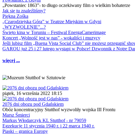
„Powstaniec 1863”- to długo oczekiwany film o wielkim bohaterze
Jak się tu znaleźliśmy?
Piękna Zośka
„Czarodziejska Góra” w Teatrze Miejskim w Gdyni
„WYZWOLENIE”...?
Święto kina w Toruniu – Festiwal EnergaCamerimage
Koncert „Wolność jest w nas” - wokaliści i muzycy
Jeśli lubisz film „Buena Vista Social Club” nie możesz przegapić s
GAROU już 25 i 27 lutego wystąpi w Polsce! Dzwonnik z Notre 
więcej ...
piątek, 16 września 2022 18:15
2076 dni obozu pod Gdańskiem
Obóz koncentracyjny Stutthof wyzwoliły wojska III Frontu
Marsz Śmierci
Markus Włodarczyk KL Stutthof - nr 79059
Egzekucje 11 stycznia 1940 r. i 22 marca 1940 r.
Piaski – granica Europy