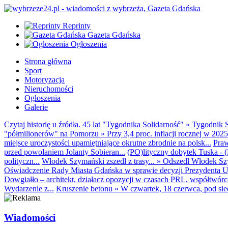
Reprinty
Gazeta Gdańska
Ogłoszenia
Strona główna
Sport
Motoryzacja
Nieruchomości
Ogłoszenia
Galerie
Czytaj historię u źródła. 45 lat "Tygodnika Solidarność"
»
Tygodnik S
"półmilionerów" na Pomorzu
»
Przy 3,4 proc. inflacji rocznej w 20
miejsce uroczystości upamiętniające okrutne zbrodnie na polsk...
Praw
przed powołaniem Jolanty Sobieran...
(PO)lityczny dobytek Tuska - (K
polityczn...
Włodek Szymański zszedł z trasy...
»
Odszedł Włodek Szy
Oświadczenie Rady Miasta Gdańska w sprawie decyzji Prezydenta U
Dowgiałło – architekt, działacz opozycji w czasach PRL, współtwórca 
Wydarzenie z...
Kruszenie betonu
»
W czwartek, 18 czerwca, pod sie
Wiadomości