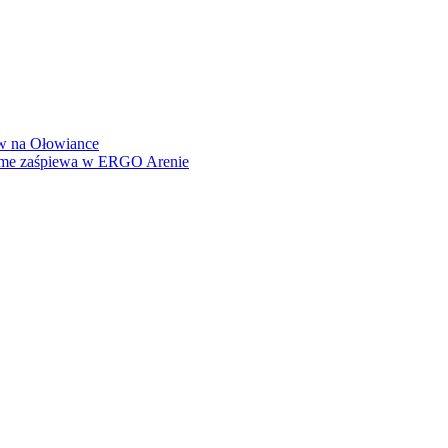
how na Ołowiance
Dame zaśpiewa w ERGO Arenie