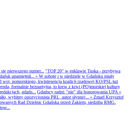
 się pierwszego numer...
"TOP 20" w enklawie Tuska - przybywa
dańsk upamiętnił...
»
W sobotę i w niedzielę w Gdańsku miały
d woj. pomorskiego, kwintesencja koalicji rządowej KO/PSL tuż
renda, formalnie bezpartyjna, to krew z krwi (PO)morskiej kultury
edakcjach, gdańs...
Gdańscy radni: "nie" dla honorowania UPA
»
ło, wybitny opozycjonista PRL, autor słynnej...
»
Zmarł Krzysztof
ntowanych Rad Dzielnic Gdańska przed Żakiem, siedzibą RMG.
tow...