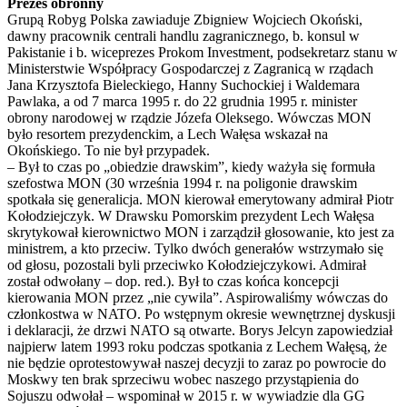
Prezes obronny
Grupą Robyg Polska zawiaduje Zbigniew Wojciech Okoński,
dawny pracownik centrali handlu zagranicznego, b. konsul w
Pakistanie i b. wiceprezes Prokom Investment, podsekretarz stanu w
Ministerstwie Współpracy Gospodarczej z Zagranicą w rządach
Jana Krzysztofa Bieleckiego, Hanny Suchockiej i Waldemara
Pawlaka, a od 7 marca 1995 r. do 22 grudnia 1995 r. minister
obrony narodowej w rządzie Józefa Oleksego. Wówczas MON
było resortem prezydenckim, a Lech Wałęsa wskazał na
Okońskiego. To nie był przypadek.
– Był to czas po „obiedzie drawskim”, kiedy ważyła się formuła
szefostwa MON (30 września 1994 r. na poligonie drawskim
spotkała się generalicja. MON kierował emerytowany admirał Piotr
Kołodziejczyk. W Drawsku Pomorskim prezydent Lech Wałęsa
skrytykował kierownictwo MON i zarządził głosowanie, kto jest za
ministrem, a kto przeciw. Tylko dwóch generałów wstrzymało się
od głosu, pozostali byli przeciwko Kołodziejczykowi. Admirał
został odwołany – dop. red.). Był to czas końca koncepcji
kierowania MON przez „nie cywila”. Aspirowaliśmy wówczas do
członkostwa w NATO. Po wstępnym okresie wewnętrznej dyskusji
i deklaracji, że drzwi NATO są otwarte. Borys Jelcyn zapowiedział
najpierw latem 1993 roku podczas spotkania z Lechem Wałęsą, że
nie będzie oprotestowywał naszej decyzji to zaraz po powrocie do
Moskwy ten brak sprzeciwu wobec naszego przystąpienia do
Sojuszu odwołał – wspominał w 2015 r. w wywiadzie dla GG