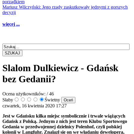
porządkiem
Mariusz Wilczyński: Jego rządy zaskutkowały jednymi z gorszych
decyzji
więcej ...
SZUKAJ
Slalom Dulkiewicz - Gdańsk
bez Gedanii?
Ocena użytkowników:
/ 46
Słaby
Świetny
czwartek, 16 kwietnia 2020 17:27
Jest w Gdańsku kilka miejsc symbolicznie i trwale wiążących
Gdańsk z Polską. Jednym z nich jest teren Klubu Sportowego
Gedania w przedwojennej dzielnicy Polenhof, czyli polskiej
kolonii w Langfuhr. Znalazł się on we władaniu dewelopera,