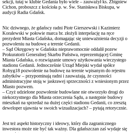
sekcji, tutaj w klubie Gedania było wiele – zauważył ks. Zbigniew
Cichon, proboszcz z kościoła p. w. Św. Stanisława Biskupa, w
audycji Radia Gdańsk.
Nic dziwnego, że gdańscy radni Piotr Gierszewski i Kazimierz
Koralewski w połowie marca br. złożyli interpelację na ręce
prezydent Miasta Gdańska, domagając się unieważnienia decyzji o
pozwoleniu na budowę a terenie Gedanii.
– Sąd Okręgowy w Gdańsku nieprawomocnie oddalił pozew
Prokuratorii Generalnej Skarbu Państwa, reprezentującej Gminę
Miasta Gdańska, o rozwiązanie umowy użytkowania wieczystego
stadionu Gedanii. Jednocześnie Urząd Miejski wydał spółce
Robyg18 pozwolenie na budowę na terenie wpisanym do rejestru
zabytków – przypominają radni i zauważają, że czynności
administracyjne stoją w jaskrawej sprzeczności z wniesionym przez
Miasto pozwem.
– Czyż udzielone pozwolenie budowlane nie otworzyło drogi do
niekorzystnego dla Miasta orzeczenia Sądu, a następnie budowy
mieszkań na sprzedaż na dużej części stadionu Gedanii, co zresztą
deweloper ujawnia w swoich wizualizacjach? – pytają retorycznie.
Jest też aspekt historyczny i ideowy, który dla zagranicznego
inwestora może nie być tak ważny. Dla gdańszczan zaś wydaje się