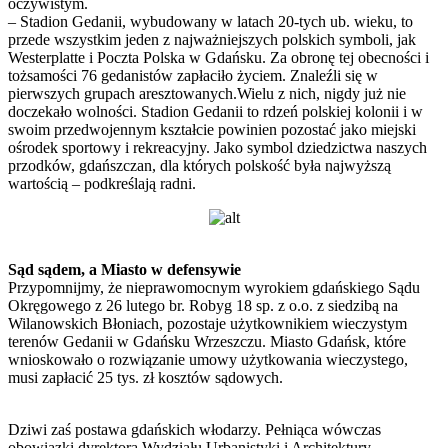
oczywistym.
– Stadion Gedanii, wybudowany w latach 20-tych ub. wieku, to
przede wszystkim jeden z najważniejszych polskich symboli, jak
Westerplatte i Poczta Polska w Gdańsku. Za obronę tej obecności i
tożsamości 76 gedanistów zapłaciło życiem. Znaleźli się w
pierwszych grupach aresztowanych.Wielu z nich, nigdy już nie
doczekało wolności. Stadion Gedanii to rdzeń polskiej kolonii i w
swoim przedwojennym kształcie powinien pozostać jako miejski
ośrodek sportowy i rekreacyjny. Jako symbol dziedzictwa naszych
przodków, gdańszczan, dla których polskość była najwyższą
wartością – podkreślają radni.
Sąd sądem, a Miasto w defensywie
Przypomnijmy, że nieprawomocnym wyrokiem gdańskiego Sądu
Okręgowego z 26 lutego br. Robyg 18 sp. z o.o. z siedzibą na
Wilanowskich Błoniach, pozostaje użytkownikiem wieczystym
terenów Gedanii w Gdańsku Wrzeszczu. Miasto Gdańsk, które
wnioskowało o rozwiązanie umowy użytkowania wieczystego,
musi zapłacić 25 tys. zł kosztów sądowych.
Dziwi zaś postawa gdańskich włodarzy. Pełniąca wówczas
obowiązki dyrektora Wydziału Urbanistyki i Architektury