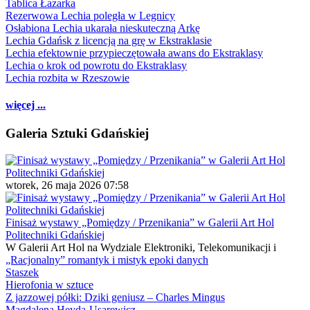
Tablica Łazarka
Rezerwowa Lechia poległa w Legnicy
Osłabiona Lechia ukarała nieskuteczną Arkę
Lechia Gdańsk z licencją na grę w Ekstraklasie
Lechia efektownie przypieczętowała awans do Ekstraklasy
Lechia o krok od powrotu do Ekstraklasy
Lechia rozbita w Rzeszowie
więcej ...
Galeria Sztuki Gdańskiej
wtorek, 26 maja 2026 07:58
Finisaż wystawy „Pomiędzy / Przenikania” w Galerii Art Hol
Politechniki Gdańskiej
W Galerii Art Hol na Wydziale Elektroniki, Telekomunikacji i
„Racjonalny” romantyk i mistyk epoki danych
Staszek
Hierofonia w sztuce
Z jazzowej półki: Dziki geniusz – Charles Mingus
Magdalena Heyda-Usarewicz