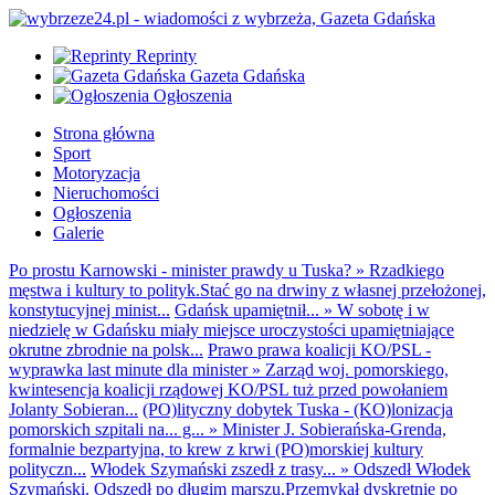
Reprinty
Gazeta Gdańska
Ogłoszenia
Strona główna
Sport
Motoryzacja
Nieruchomości
Ogłoszenia
Galerie
Po prostu Karnowski - minister prawdy u Tuska?
»
Rzadkiego
męstwa i kultury to polityk.Stać go na drwiny z własnej przełożonej,
konstytucyjnej minist...
Gdańsk upamiętnił...
»
W sobotę i w
niedzielę w Gdańsku miały miejsce uroczystości upamiętniające
okrutne zbrodnie na polsk...
Prawo prawa koalicji KO/PSL -
wyprawka last minute dla minister
»
Zarząd woj. pomorskiego,
kwintesencja koalicji rządowej KO/PSL tuż przed powołaniem
Jolanty Sobieran...
(PO)lityczny dobytek Tuska - (KO)lonizacja
pomorskich szpitali na... g...
»
Minister J. Sobierańska-Grenda,
formalnie bezpartyjna, to krew z krwi (PO)morskiej kultury
polityczn...
Włodek Szymański zszedł z trasy...
»
Odszedł Włodek
Szymański. Odszedł po długim marszu.Przemykał dyskretnie po