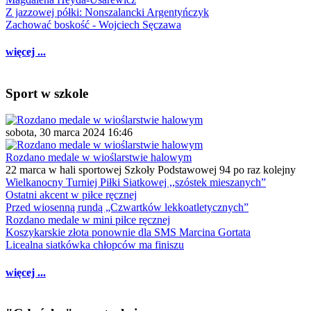
Z jazzowej półki: Nonszalancki Argentyńczyk
Zachować boskość - Wojciech Sęczawa
więcej ...
Sport w szkole
sobota, 30 marca 2024 16:46
Rozdano medale w wioślarstwie halowym
22 marca w hali sportowej Szkoły Podstawowej 94 po raz kolejny
Wielkanocny Turniej Piłki Siatkowej ,,szóstek mieszanych”
Ostatni akcent w piłce ręcznej
Przed wiosenną rundą „Czwartków lekkoatletycznych”
Rozdano medale w mini piłce ręcznej
Koszykarskie złota ponownie dla SMS Marcina Gortata
Licealna siatkówka chłopców ma finiszu
więcej ...