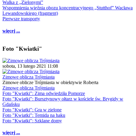
Walka z „Zielonymi”
Wspomnienia więźnia obozu koncentracyjnego „Stutthof” Wacława
Lewandowskiego (fragment)
Pierwsze transporty
więcej ...
Foto "Kwiatki"
sobota, 13 lutego 2021 11:08
Zimowe oblicza Trójmiasta
Zimowe oblicze Trójmiasta w obiektywie Roberta
Zimowe oblicza Trójmiasta
Foto "Kwiatki": Zima odwiedziła Pomorze
Foto "Kwiatki": Bursztynowy ołtarz w kościele św. Brygidy w
Gdańsku
Foto "Kwiatki": Gra w zielone
Foto "Kwiatki": Temida na haku
Foto "Kwiatki": Szklane domy
więcej ...