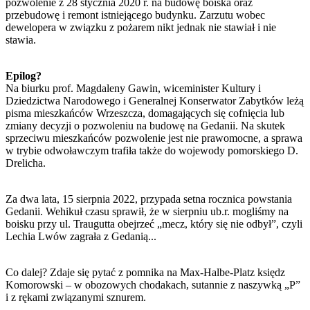
pozwolenie z 28 stycznia 2020 r. na budowę boiska oraz
przebudowę i remont istniejącego budynku. Zarzutu wobec
dewelopera w związku z pożarem nikt jednak nie stawiał i nie
stawia.
Epilog?
Na biurku prof. Magdaleny Gawin, wiceminister Kultury i
Dziedzictwa Narodowego i Generalnej Konserwator Zabytków leżą
pisma mieszkańców Wrzeszcza, domagających się cofnięcia lub
zmiany decyzji o pozwoleniu na budowę na Gedanii. Na skutek
sprzeciwu mieszkańców pozwolenie jest nie prawomocne, a sprawa
w trybie odwoławczym trafiła także do wojewody pomorskiego D.
Drelicha.
Za dwa lata, 15 sierpnia 2022, przypada setna rocznica powstania
Gedanii. Wehikuł czasu sprawił, że w sierpniu ub.r. mogliśmy na
boisku przy ul. Traugutta obejrzeć „mecz, który się nie odbył”, czyli
Lechia Lwów zagrała z Gedanią...
Co dalej? Zdaje się pytać z pomnika na Max-Halbe-Platz księdz
Komorowski – w obozowych chodakach, sutannie z naszywką „P”
i z rękami związanymi sznurem.