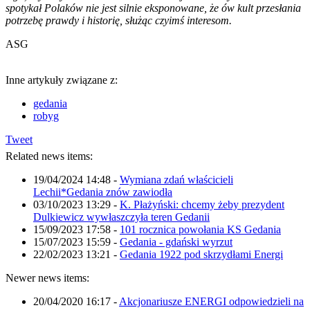
spotykał Polaków nie jest silnie eksponowane, że ów kult przesłania
potrzebę prawdy i historię, służąc czyimś interesom.
ASG
Inne artykuły związane z:
gedania
robyg
Tweet
Related news items:
19/04/2024 14:48
-
Wymiana zdań właścicieli
Lechii*Gedania znów zawiodła
03/10/2023 13:29
-
K. Płażyński: chcemy żeby prezydent
Dulkiewicz wywłaszczyła teren Gedanii
15/09/2023 17:58
-
101 rocznica powołania KS Gedania
15/07/2023 15:59
-
Gedania - gdański wyrzut
22/02/2023 13:21
-
Gedania 1922 pod skrzydłami Energi
Newer news items:
20/04/2020 16:17
-
Akcjonariusze ENERGI odpowiedzieli na