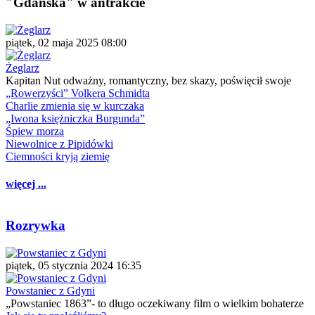
"Gdańska" w antrakcie
piątek, 02 maja 2025 08:00
Żeglarz
Kapitan Nut odważny, romantyczny, bez skazy, poświęcił swoje
„Rowerzyści” Volkera Schmidta
Charlie zmienia się w kurczaka
„Iwona księżniczka Burgunda”
Śpiew morza
Niewolnice z Pipidówki
Ciemności kryją ziemię
więcej ...
Rozrywka
piątek, 05 stycznia 2024 16:35
Powstaniec z Gdyni
„Powstaniec 1863”- to długo oczekiwany film o wielkim bohaterze