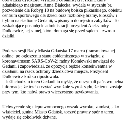
gdańskiego magistratu Anna Białecka, wydała w styczniu br.
pozwolenie dla Robyg 18 na budowę boiska piłkarskiego, obiektu
centrum sportowego dla dzieci oraz rozbiórkę bramy, kiosków i
trybun na stadionie Gedanii, wpisanym do rejestru zabytków. To
zaskakujące posunięcie administracji prezydent Aleksandry
Dulkiewicz, tej samej, która domaga się przed sądem... zwrotu
działki.
Podczas sesji Rady Miasta Gdańska 17 marca (transmitowanej
online, po ogłoszeniu stanu epidemicznego w związku z
koronawirusem SARS-CoV-2) radny Koralewski nawiązał do
Gedanii i zapowiedział, że opozycja będzie konsekwentna w
działaniu na rzecz ochrony dziedzictwa miejsca. Prezydent
Dulkiewicz krótko ripostowała:
– Jeśli chodzi o teren Gedanii to myślę, że otrzymali państwo pełna
informacje, że trzeba czytać wyraźnie wyrok sądu, że teren zostaje
przy tym, kto nabył prawo wieczystego użytkowania.
Uchwycenie się nieprawomocnego wszak wyroku, zamiast, jako
właściciel, gmina Miasto Gdańsk, toczyć prawny spór o teren,
wydaje się cokolwiek dziwne.