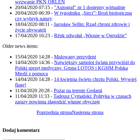
wezwanie PKN ORLEN
20/04/2020 07:15
-
"Autograf" nr 1 dostępny wirtualnie
20/04/2020 06:39
-
W tygodniku „Sieci”: Broń biologiczna
czy wybryk natury
18/04/2020 08:11
-
Jarosław Sellin: Rząd chroni zdrowie i
życie obywateli
17/04/2020 16:23
-
Rënk odwołał „Wiosnę w Ogrodzie”
Older news items:
15/04/2020 14:28
-
Malowany prezydent
14/04/2020 14:36
-
Największy samolot świata przywiózł do
Polski sprzęt medyczny. Grupa LOTOS i KGHM Polska
Miedź z pomocą
14/04/2020 14:28
-
14 kwietnia święto chrztu Polski. Wywieś
flagę!
11/04/2020 20:28
-
Pożar na terenie Gedanii
11/04/2020 11:33
-
Tadeusz Cymański: Polityka w czasach
zarazy powinna złagodzić własne obyczaje
Poprzednia strona
Następna strona
Dodaj komentarz