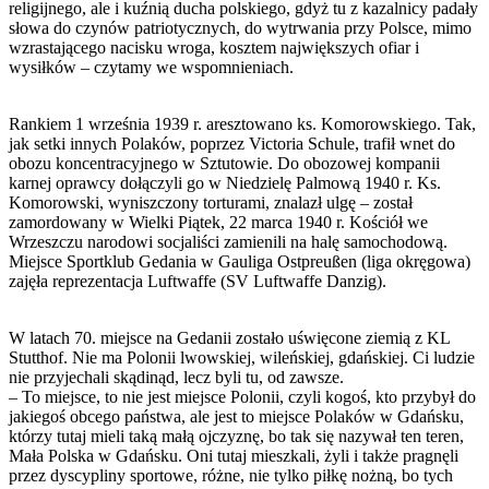
religijnego, ale i kuźnią ducha polskiego, gdyż tu z kazalnicy padały
słowa do czynów patriotycznych, do wytrwania przy Polsce, mimo
wzrastającego nacisku wroga, kosztem największych ofiar i
wysiłków – czytamy we wspomnieniach.
Rankiem 1 września 1939 r. aresztowano ks. Komorowskiego. Tak,
jak setki innych Polaków, poprzez Victoria Schule, trafił wnet do
obozu koncentracyjnego w Sztutowie. Do obozowej kompanii
karnej oprawcy dołączyli go w Niedzielę Palmową 1940 r. Ks.
Komorowski, wyniszczony torturami, znalazł ulgę – został
zamordowany w Wielki Piątek, 22 marca 1940 r. Kościół we
Wrzeszczu narodowi socjaliści zamienili na halę samochodową.
Miejsce Sportklub Gedania w Gauliga Ostpreußen (liga okręgowa)
zajęła reprezentacja Luftwaffe (SV Luftwaffe Danzig).
W latach 70. miejsce na Gedanii zostało uświęcone ziemią z KL
Stutthof. Nie ma Polonii lwowskiej, wileńskiej, gdańskiej. Ci ludzie
nie przyjechali skądinąd, lecz byli tu, od zawsze.
– To miejsce, to nie jest miejsce Polonii, czyli kogoś, kto przybył do
jakiegoś obcego państwa, ale jest to miejsce Polaków w Gdańsku,
którzy tutaj mieli taką małą ojczyznę, bo tak się nazywał ten teren,
Mała Polska w Gdańsku. Oni tutaj mieszkali, żyli i także pragnęli
przez dyscypliny sportowe, różne, nie tylko piłkę nożną, bo tych