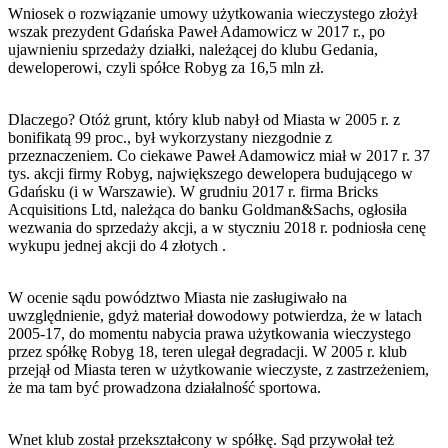
Wniosek o rozwiązanie umowy użytkowania wieczystego złożył
wszak prezydent Gdańska Paweł Adamowicz w 2017 r., po
ujawnieniu sprzedaży działki, należącej do klubu Gedania,
deweloperowi, czyli spółce Robyg za 16,5 mln zł.
Dlaczego? Otóż grunt, który klub nabył od Miasta w 2005 r. z
bonifikatą 99 proc., był wykorzystany niezgodnie z
przeznaczeniem. Co ciekawe Paweł Adamowicz miał w 2017 r. 37
tys. akcji firmy Robyg, największego dewelopera budującego w
Gdańsku (i w Warszawie). W grudniu 2017 r. firma Bricks
Acquisitions Ltd, należąca do banku Goldman&Sachs, ogłosiła
wezwania do sprzedaży akcji, a w styczniu 2018 r. podniosła cenę
wykupu jednej akcji do 4 złotych .
W ocenie sądu powództwo Miasta nie zasługiwało na
uwzględnienie, gdyż materiał dowodowy potwierdza, że w latach
2005-17, do momentu nabycia prawa użytkowania wieczystego
przez spółkę Robyg 18, teren ulegał degradacji. W 2005 r. klub
przejął od Miasta teren w użytkowanie wieczyste, z zastrzeżeniem,
że ma tam być prowadzona działalność sportowa.
Wnet klub został przekształcony w spółkę. Sąd przywołał też