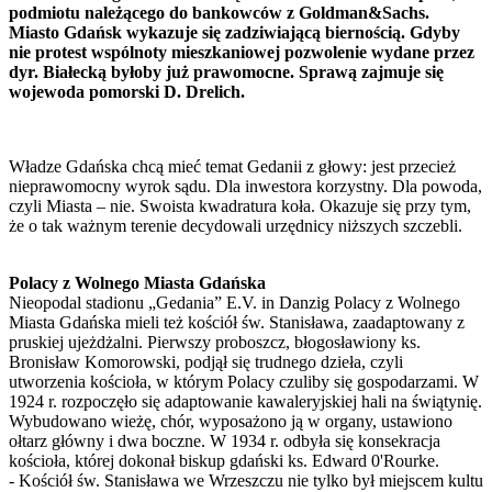
podmiotu należącego do bankowców z Goldman&Sachs.
Miasto Gdańsk wykazuje się zadziwiającą biernością. Gdyby
nie protest wspólnoty mieszkaniowej pozwolenie wydane przez
dyr. Białecką byłoby już prawomocne. Sprawą zajmuje się
wojewoda pomorski D. Drelich.
Władze Gdańska chcą mieć temat Gedanii z głowy: jest przecież
nieprawomocny wyrok sądu. Dla inwestora korzystny. Dla powoda,
czyli Miasta – nie. Swoista kwadratura koła. Okazuje się przy tym,
że o tak ważnym terenie decydowali urzędnicy niższych szczebli.
Polacy z Wolnego Miasta Gdańska
Nieopodal stadionu „Gedania” E.V. in Danzig Polacy z Wolnego
Miasta Gdańska mieli też kościół św. Stanisława, zaadaptowany z
pruskiej ujeżdżalni. Pierwszy proboszcz, błogosławiony ks.
Bronisław Komorowski, podjął się trudnego dzieła, czyli
utworzenia kościoła, w którym Polacy czuliby się gospodarzami. W
1924 r. rozpoczęło się adaptowanie kawaleryjskiej hali na świątynię.
Wybudowano wieżę, chór, wyposażono ją w organy, ustawiono
ołtarz główny i dwa boczne. W 1934 r. odbyła się konsekracja
kościoła, której dokonał biskup gdański ks. Edward 0'Rourke.
- Kościół św. Stanisława we Wrzeszczu nie tylko był miejscem kultu