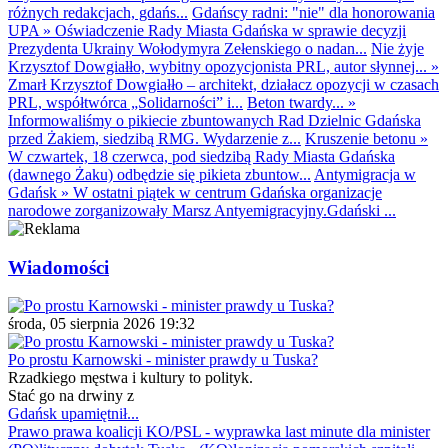
różnych redakcjach, gdańs...
Gdańscy radni: "nie" dla honorowania
UPA
»
Oświadczenie Rady Miasta Gdańska w sprawie decyzji
Prezydenta Ukrainy Wołodymyra Zełenskiego o nadan...
Nie żyje
Krzysztof Dowgiałło, wybitny opozycjonista PRL, autor słynnej...
»
Zmarł Krzysztof Dowgiałło – architekt, działacz opozycji w czasach
PRL, współtwórca „Solidarności” i...
Beton twardy...
»
Informowaliśmy o pikiecie zbuntowanych Rad Dzielnic Gdańska
przed Żakiem, siedzibą RMG. Wydarzenie z...
Kruszenie betonu
»
W czwartek, 18 czerwca, pod siedzibą Rady Miasta Gdańska
(dawnego Żaku) odbędzie się pikieta zbuntow...
Antymigracja w
Gdańsk
»
W ostatni piątek w centrum Gdańska organizacje
narodowe zorganizowały Marsz Antyemigracyjny.Gdański ...
Wiadomości
środa, 05 sierpnia 2026 19:32
Po prostu Karnowski - minister prawdy u Tuska?
Rzadkiego męstwa i kultury to polityk.
Stać go na drwiny z
Gdańsk upamiętnił...
Prawo prawa koalicji KO/PSL - wyprawka last minute dla minister