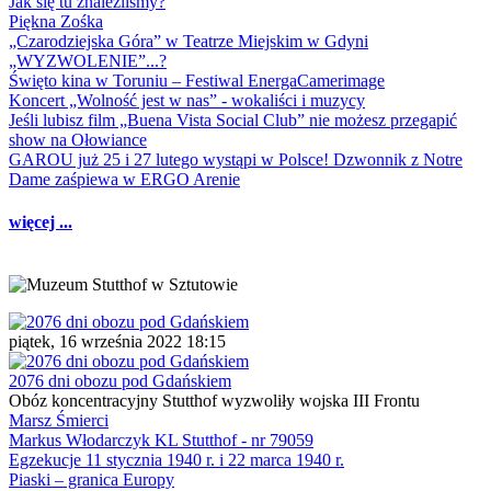
Jak się tu znaleźliśmy?
Piękna Zośka
„Czarodziejska Góra” w Teatrze Miejskim w Gdyni
„WYZWOLENIE”...?
Święto kina w Toruniu – Festiwal EnergaCamerimage
Koncert „Wolność jest w nas” - wokaliści i muzycy
Jeśli lubisz film „Buena Vista Social Club” nie możesz przegapić
show na Ołowiance
GAROU już 25 i 27 lutego wystąpi w Polsce! Dzwonnik z Notre
Dame zaśpiewa w ERGO Arenie
więcej ...
piątek, 16 września 2022 18:15
2076 dni obozu pod Gdańskiem
Obóz koncentracyjny Stutthof wyzwoliły wojska III Frontu
Marsz Śmierci
Markus Włodarczyk KL Stutthof - nr 79059
Egzekucje 11 stycznia 1940 r. i 22 marca 1940 r.
Piaski – granica Europy