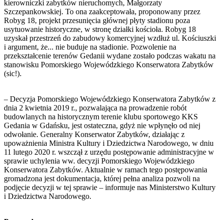
kierowniczki zabytków nieruchomych, Małgorzaty
Szczepankowskiej. To ona zaakceptowała, proponowany przez
Robyg 18, projekt przesunięcia głównej płyty stadionu poza
usytuowanie historyczne, w stronę działki kościoła. Robyg 18
uzyskał przestrzeń do zabudowy komercyjnej wzdłuż ul. Kościuszki
i argument, że... nie buduje na stadionie. Pozwolenie na
przekształcenie terenów Gedanii wydane zostało podczas wakatu na
stanowisku Pomorskiego Wojewódzkiego Konserwatora Zabytków
(sic!).
– Decyzja Pomorskiego Wojewódzkiego Konserwatora Zabytków z
dnia 2 kwietnia 2019 r., pozwalająca na prowadzenie robót
budowlanych na historycznym terenie klubu sportowego KKS
Gedania w Gdańsku, jest ostateczna, gdyż nie wpłynęło od niej
odwołanie. Generalny Konserwator Zabytków, działając z
upoważnienia Ministra Kultury i Dziedzictwa Narodowego, w dniu
11 lutego 2020 r. wszczął z urzędu postępowanie administracyjne w
sprawie uchylenia ww. decyzji Pomorskiego Wojewódzkiego
Konserwatora Zabytków. Aktualnie w ramach tego postępowania
gromadzona jest dokumentacja, której pełna analiza pozwoli na
podjęcie decyzji w tej sprawie – informuje nas Ministerstwo Kultury
i Dziedzictwa Narodowego.