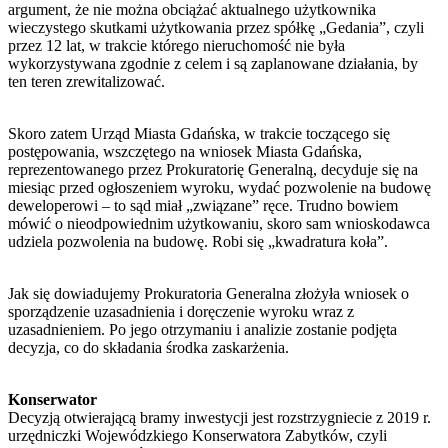
argument, że nie można obciążać aktualnego użytkownika
wieczystego skutkami użytkowania przez spółkę „Gedania”, czyli
przez 12 lat, w trakcie którego nieruchomość nie była
wykorzystywana zgodnie z celem i są zaplanowane działania, by
ten teren zrewitalizować.
Skoro zatem Urząd Miasta Gdańska, w trakcie toczącego się
postępowania, wszczętego na wniosek Miasta Gdańska,
reprezentowanego przez Prokuratorię Generalną, decyduje się na
miesiąc przed ogłoszeniem wyroku, wydać pozwolenie na budowę
deweloperowi – to sąd miał „związane” ręce. Trudno bowiem
mówić o nieodpowiednim użytkowaniu, skoro sam wnioskodawca
udziela pozwolenia na budowę. Robi się „kwadratura koła”.
Jak się dowiadujemy Prokuratoria Generalna złożyła wniosek o
sporządzenie uzasadnienia i doręczenie wyroku wraz z
uzasadnieniem. Po jego otrzymaniu i analizie zostanie podjęta
decyzja, co do składania środka zaskarżenia.
Konserwator
Decyzją otwierającą bramy inwestycji jest rozstrzygniecie z 2019 r.
urzędniczki Wojewódzkiego Konserwatora Zabytków, czyli