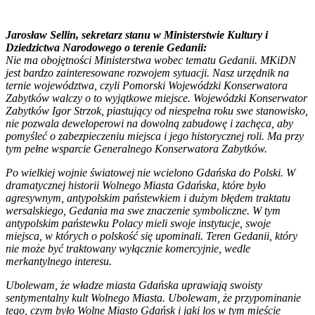
Jarosław Sellin, sekretarz stanu w Ministerstwie Kultury i
Dziedzictwa Narodowego o terenie Gedanii:
Nie ma obojętności Ministerstwa wobec tematu Gedanii. MKiDN
jest bardzo zainteresowane rozwojem sytuacji. Nasz urzędnik na
ternie województwa, czyli Pomorski Wojewódzki Konserwatora
Zabytków walczy o to wyjątkowe miejsce. Wojewódzki Konserwator
Zabytków Igor Strzok, piastujący od niespełna roku swe stanowisko,
nie pozwala deweloperowi na dowolną zabudowę i zachęca, aby
pomyśleć o zabezpieczeniu miejsca i jego historycznej roli. Ma przy
tym pełne wsparcie Generalnego Konserwatora Zabytków.
Po wielkiej wojnie światowej nie wcielono Gdańska do Polski. W
dramatycznej historii Wolnego Miasta Gdańska, które było
agresywnym, antypolskim państewkiem i dużym błędem traktatu
wersalskiego, Gedania ma swe znaczenie symboliczne. W tym
antypolskim państewku Polacy mieli swoje instytucje, swoje
miejsca, w których o polskość się upominali. Teren Gedanii, który
nie może być traktowany wyłącznie komercyjnie, wedle
merkantylnego interesu.
Ubolewam, że władze miasta Gdańska uprawiają swoisty
sentymentalny kult Wolnego Miasta. Ubolewam, że przypominanie
tego, czym było Wolne Miasto Gdańsk i jaki los w tym mieście