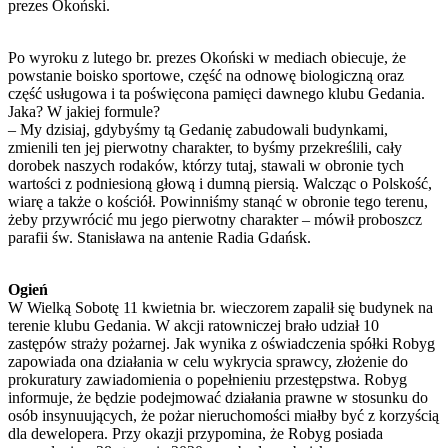
prezes Okoński.
Po wyroku z lutego br. prezes Okoński w mediach obiecuje, że
powstanie boisko sportowe, część na odnowę biologiczną oraz
część usługowa i ta poświęcona pamięci dawnego klubu Gedania.
Jaka? W jakiej formule?
– My dzisiaj, gdybyśmy tą Gedanię zabudowali budynkami,
zmienili ten jej pierwotny charakter, to byśmy przekreślili, cały
dorobek naszych rodaków, którzy tutaj, stawali w obronie tych
wartości z podniesioną głową i dumną piersią. Walcząc o Polskość,
wiarę a także o kościół. Powinniśmy stanąć w obronie tego terenu,
żeby przywrócić mu jego pierwotny charakter – mówił proboszcz
parafii św. Stanisława na antenie Radia Gdańsk.
Ogień
W Wielką Sobotę 11 kwietnia br. wieczorem zapalił się budynek na
terenie klubu Gedania. W akcji ratowniczej brało udział 10
zastępów straży pożarnej. Jak wynika z oświadczenia spółki Robyg
zapowiada ona działania w celu wykrycia sprawcy, złożenie do
prokuratury zawiadomienia o popełnieniu przestępstwa. Robyg
informuje, że będzie podejmować działania prawne w stosunku do
osób insynuujących, że pożar nieruchomości miałby być z korzyścią
dla dewelopera. Przy okazji przypomina, że Robyg posiada