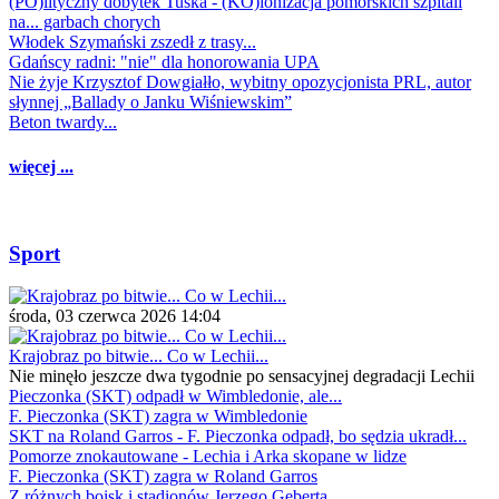
(PO)lityczny dobytek Tuska - (KO)lonizacja pomorskich szpitali
na... garbach chorych
Włodek Szymański zszedł z trasy...
Gdańscy radni: "nie" dla honorowania UPA
Nie żyje Krzysztof Dowgiałło, wybitny opozycjonista PRL, autor
słynnej „Ballady o Janku Wiśniewskim”
Beton twardy...
więcej ...
Sport
środa, 03 czerwca 2026 14:04
Krajobraz po bitwie... Co w Lechii...
Nie minęło jeszcze dwa tygodnie po sensacyjnej degradacji Lechii
Pieczonka (SKT) odpadł w Wimbledonie, ale...
F. Pieczonka (SKT) zagra w Wimbledonie
SKT na Roland Garros - F. Pieczonka odpadł, bo sędzia ukradł...
Pomorze znokautowane - Lechia i Arka skopane w lidze
F. Pieczonka (SKT) zagra w Roland Garros
Z różnych boisk i stadionów Jerzego Geberta