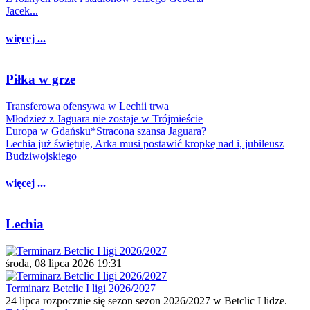
Jacek...
więcej ...
Piłka w grze
Transferowa ofensywa w Lechii trwa
Młodzież z Jaguara nie zostaje w Trójmieście
Europa w Gdańsku*Stracona szansa Jaguara?
Lechia już świętuje, Arka musi postawić kropkę nad i, jubileusz
Budziwojskiego
więcej ...
Lechia
środa, 08 lipca 2026 19:31
Terminarz Betclic I ligi 2026/2027
24 lipca rozpocznie się sezon sezon 2026/2027 w Betclic I lidze.