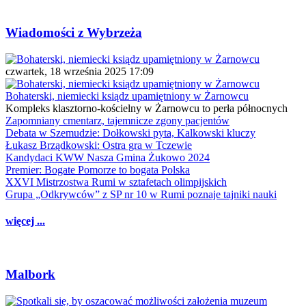
Wiadomości z Wybrzeża
czwartek, 18 września 2025 17:09
Bohaterski, niemiecki ksiądz upamiętniony w Żarnowcu
Kompleks klasztorno-kościelny w Żarnowcu to perła północnych
Zapomniany cmentarz, tajemnicze zgony pacjentów
Debata w Szemudzie: Dołkowski pyta, Kalkowski kluczy
Łukasz Brządkowski: Ostra gra w Tczewie
Kandydaci KWW Nasza Gmina Żukowo 2024
Premier: Bogate Pomorze to bogata Polska
XXVI Mistrzostwa Rumi w sztafetach olimpijskich
Grupa „Odkrywców” z SP nr 10 w Rumi poznaje tajniki nauki
więcej ...
Malbork