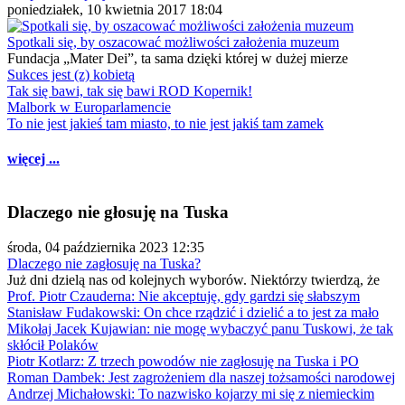
poniedziałek, 10 kwietnia 2017 18:04
Spotkali się, by oszacować możliwości założenia muzeum
Fundacja „Mater Dei”, ta sama dzięki której w dużej mierze
Sukces jest (z) kobietą
Tak się bawi, tak się bawi ROD Kopernik!
Malbork w Europarlamencie
To nie jest jakieś tam miasto, to nie jest jakiś tam zamek
więcej ...
Dlaczego nie głosuję na Tuska
środa, 04 października 2023 12:35
Dlaczego nie zagłosuję na Tuska?
Już dni dzielą nas od kolejnych wyborów. Niektórzy twierdzą, że
Prof. Piotr Czauderna: Nie akceptuję, gdy gardzi się słabszym
Stanisław Fudakowski: On chce rządzić i dzielić a to jest za mało
Mikołaj Jacek Kujawian: nie mogę wybaczyć panu Tuskowi, że tak
skłócił Polaków
Piotr Kotlarz: Z trzech powodów nie zagłosuję na Tuska i PO
Roman Dambek: Jest zagrożeniem dla naszej tożsamości narodowej
Andrzej Michałowski: To nazwisko kojarzy mi się z niemieckim