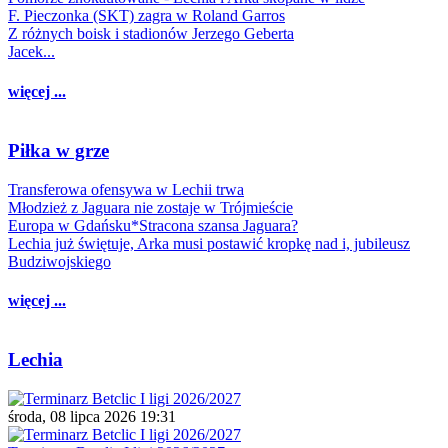
F. Pieczonka (SKT) zagra w Roland Garros
Z różnych boisk i stadionów Jerzego Geberta
Jacek...
więcej ...
Piłka w grze
Transferowa ofensywa w Lechii trwa
Młodzież z Jaguara nie zostaje w Trójmieście
Europa w Gdańsku*Stracona szansa Jaguara?
Lechia już świętuje, Arka musi postawić kropkę nad i, jubileusz
Budziwojskiego
więcej ...
Lechia
środa, 08 lipca 2026 19:31