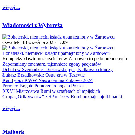
więcej ...
Wiadomości z Wybrzeża
czwartek, 18 września 2025 17:09
Bohaterski, niemiecki ksiądz upamiętniony w Żarnowcu
Kompleks klasztorno-kościelny w Żarnowcu to perła północnych
Zapomniany cmentarz, tajemnicze zgony pacjentów
Debata w Szemudzie: Dołkowski pyta, Kalkowski kluczy
Łukasz Brządkowski: Ostra gra w Tczewie
Kandydaci KWW Nasza Gmina Żukowo 2024
Premier: Bogate Pomorze to bogata Polska
XXVI Mistrzostwa Rumi w sztafetach olimpijskich
Grupa „Odkrywców” z SP nr 10 w Rumi poznaje tajniki nauki
więcej ...
Malbork