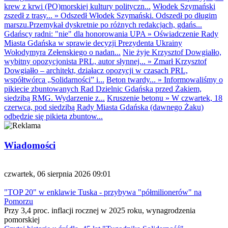
krew z krwi (PO)morskiej kultury polityczn...
Włodek Szymański
zszedł z trasy...
»
Odszedł Włodek Szymański. Odszedł po długim
marszu.Przemykał dyskretnie po różnych redakcjach, gdańs...
Gdańscy radni: "nie" dla honorowania UPA
»
Oświadczenie Rady
Miasta Gdańska w sprawie decyzji Prezydenta Ukrainy
Wołodymyra Zełenskiego o nadan...
Nie żyje Krzysztof Dowgiałło,
wybitny opozycjonista PRL, autor słynnej...
»
Zmarł Krzysztof
Dowgiałło – architekt, działacz opozycji w czasach PRL,
współtwórca „Solidarności” i...
Beton twardy...
»
Informowaliśmy o
pikiecie zbuntowanych Rad Dzielnic Gdańska przed Żakiem,
siedzibą RMG. Wydarzenie z...
Kruszenie betonu
»
W czwartek, 18
czerwca, pod siedzibą Rady Miasta Gdańska (dawnego Żaku)
odbędzie się pikieta zbuntow...
Wiadomości
czwartek, 06 sierpnia 2026 09:01
"TOP 20" w enklawie Tuska - przybywa "półmilionerów" na
Pomorzu
Przy 3,4 proc. inflacji rocznej w 2025 roku, wynagrodzenia
pomorskiej