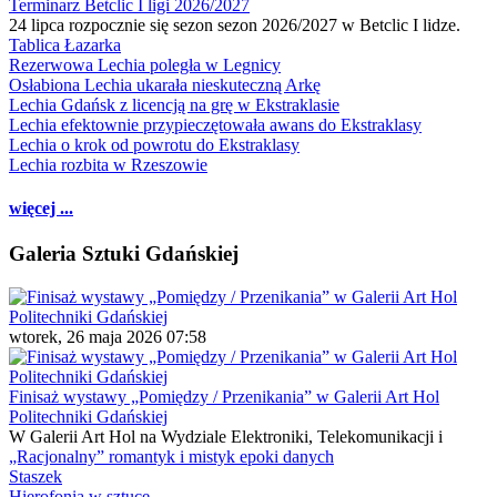
Terminarz Betclic I ligi 2026/2027
24 lipca rozpocznie się sezon sezon 2026/2027 w Betclic I lidze.
Tablica Łazarka
Rezerwowa Lechia poległa w Legnicy
Osłabiona Lechia ukarała nieskuteczną Arkę
Lechia Gdańsk z licencją na grę w Ekstraklasie
Lechia efektownie przypieczętowała awans do Ekstraklasy
Lechia o krok od powrotu do Ekstraklasy
Lechia rozbita w Rzeszowie
więcej ...
Galeria Sztuki Gdańskiej
wtorek, 26 maja 2026 07:58
Finisaż wystawy „Pomiędzy / Przenikania” w Galerii Art Hol
Politechniki Gdańskiej
W Galerii Art Hol na Wydziale Elektroniki, Telekomunikacji i
„Racjonalny” romantyk i mistyk epoki danych
Staszek
Hierofonia w sztuce