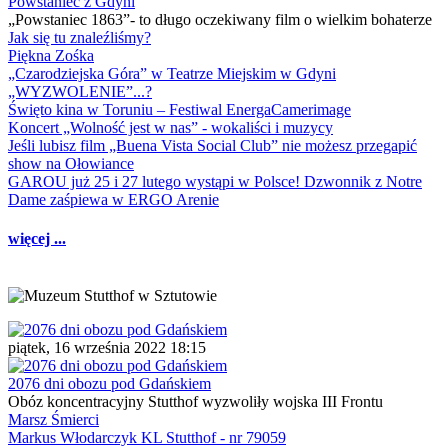
Powstaniec z Gdyni
„Powstaniec 1863”- to długo oczekiwany film o wielkim bohaterze
Jak się tu znaleźliśmy?
Piękna Zośka
„Czarodziejska Góra” w Teatrze Miejskim w Gdyni
„WYZWOLENIE”...?
Święto kina w Toruniu – Festiwal EnergaCamerimage
Koncert „Wolność jest w nas” - wokaliści i muzycy
Jeśli lubisz film „Buena Vista Social Club” nie możesz przegapić
show na Ołowiance
GAROU już 25 i 27 lutego wystąpi w Polsce! Dzwonnik z Notre
Dame zaśpiewa w ERGO Arenie
więcej ...
piątek, 16 września 2022 18:15
2076 dni obozu pod Gdańskiem
Obóz koncentracyjny Stutthof wyzwoliły wojska III Frontu
Marsz Śmierci
Markus Włodarczyk KL Stutthof - nr 79059