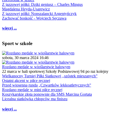
Z jazzowej półki: Dziki geniusz – Charles Mingus
Magdalena Heyda-Usarewicz
Z jazzowej półki: Nonszalancki Argentyńczyk
Zachować boskość - Wojciech Sęczawa
więcej ...
Sport w szkole
sobota, 30 marca 2024 16:46
Rozdano medale w wioślarstwie halowym
22 marca w hali sportowej Szkoły Podstawowej 94 po raz kolejny
Wielkanocny Turniej Piłki Siatkowej ,,szóstek mieszanych”
Ostatni akcent w piłce ręcznej
Przed wiosenną rundą „Czwartków lekkoatletycznych”
Rozdano medale w mini piłce ręcznej
Koszykarskie złota ponownie dla SMS Marcina Gortata
Licealna siatkówka chłopców ma finiszu
więcej ...