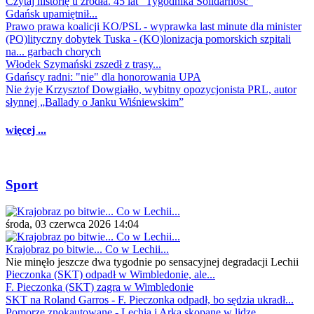
Czytaj historię u źródła. 45 lat "Tygodnika Solidarność"
Gdańsk upamiętnił...
Prawo prawa koalicji KO/PSL - wyprawka last minute dla minister
(PO)lityczny dobytek Tuska - (KO)lonizacja pomorskich szpitali
na... garbach chorych
Włodek Szymański zszedł z trasy...
Gdańscy radni: "nie" dla honorowania UPA
Nie żyje Krzysztof Dowgiałło, wybitny opozycjonista PRL, autor
słynnej „Ballady o Janku Wiśniewskim”
więcej ...
Sport
środa, 03 czerwca 2026 14:04
Krajobraz po bitwie... Co w Lechii...
Nie minęło jeszcze dwa tygodnie po sensacyjnej degradacji Lechii
Pieczonka (SKT) odpadł w Wimbledonie, ale...
F. Pieczonka (SKT) zagra w Wimbledonie
SKT na Roland Garros - F. Pieczonka odpadł, bo sędzia ukradł...
Pomorze znokautowane - Lechia i Arka skopane w lidze