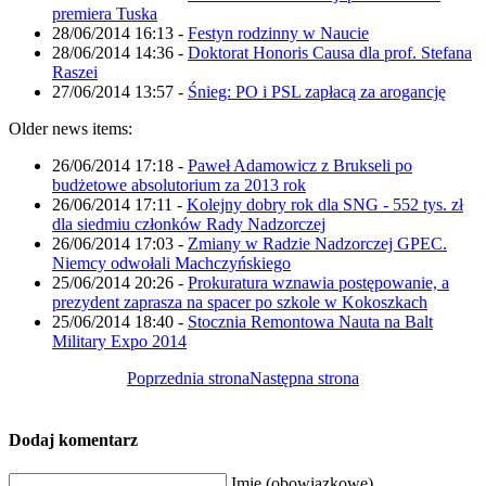
premiera Tuska
28/06/2014 16:13
-
Festyn rodzinny w Naucie
28/06/2014 14:36
-
Doktorat Honoris Causa dla prof. Stefana
Raszei
27/06/2014 13:57
-
Śnieg: PO i PSL zapłacą za arogancję
Older news items:
26/06/2014 17:18
-
Paweł Adamowicz z Brukseli po
budżetowe absolutorium za 2013 rok
26/06/2014 17:11
-
Kolejny dobry rok dla SNG - 552 tys. zł
dla siedmiu członków Rady Nadzorczej
26/06/2014 17:03
-
Zmiany w Radzie Nadzorczej GPEC.
Niemcy odwołali Machczyńskiego
25/06/2014 20:26
-
Prokuratura wznawia postępowanie, a
prezydent zaprasza na spacer po szkole w Kokoszkach
25/06/2014 18:40
-
Stocznia Remontowa Nauta na Balt
Military Expo 2014
Poprzednia strona
Następna strona
Dodaj komentarz
Imię (obowiązkowe)