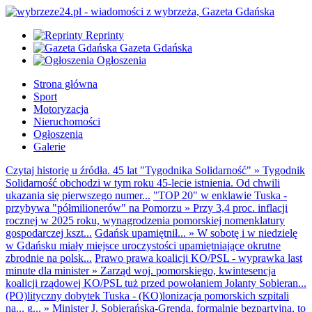
Reprinty
Gazeta Gdańska
Ogłoszenia
Strona główna
Sport
Motoryzacja
Nieruchomości
Ogłoszenia
Galerie
Czytaj historię u źródła. 45 lat "Tygodnika Solidarność"
»
Tygodnik
Solidarność obchodzi w tym roku 45-lecie istnienia. Od chwili
ukazania się pierwszego numer...
"TOP 20" w enklawie Tuska -
przybywa "półmilionerów" na Pomorzu
»
Przy 3,4 proc. inflacji
rocznej w 2025 roku, wynagrodzenia pomorskiej nomenklatury
gospodarczej kszt...
Gdańsk upamiętnił...
»
W sobotę i w niedzielę
w Gdańsku miały miejsce uroczystości upamiętniające okrutne
zbrodnie na polsk...
Prawo prawa koalicji KO/PSL - wyprawka last
minute dla minister
»
Zarząd woj. pomorskiego, kwintesencja
koalicji rządowej KO/PSL tuż przed powołaniem Jolanty Sobieran...
(PO)lityczny dobytek Tuska - (KO)lonizacja pomorskich szpitali
na... g...
»
Minister J. Sobierańska-Grenda, formalnie bezpartyjna, to