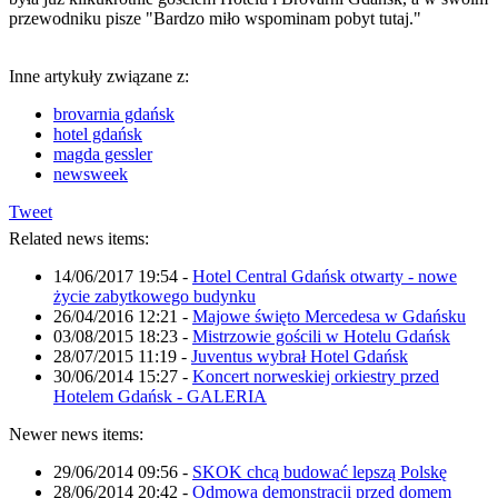
przewodniku pisze "Bardzo miło wspominam pobyt tutaj."
Inne artykuły związane z:
brovarnia gdańsk
hotel gdańsk
magda gessler
newsweek
Tweet
Related news items:
14/06/2017 19:54
-
Hotel Central Gdańsk otwarty - nowe
życie zabytkowego budynku
26/04/2016 12:21
-
Majowe święto Mercedesa w Gdańsku
03/08/2015 18:23
-
Mistrzowie gościli w Hotelu Gdańsk
28/07/2015 11:19
-
Juventus wybrał Hotel Gdańsk
30/06/2014 15:27
-
Koncert norweskiej orkiestry przed
Hotelem Gdańsk - GALERIA
Newer news items:
29/06/2014 09:56
-
SKOK chcą budować lepszą Polskę
28/06/2014 20:42
-
Odmowa demonstracji przed domem