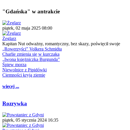
"Gdańska" w antrakcie
piątek, 02 maja 2025 08:00
Żeglarz
Kapitan Nut odważny, romantyczny, bez skazy, poświęcił swoje
„Rowerzyści” Volkera Schmidta
Charlie zmienia się w kurczaka
„Iwona księżniczka Burgunda”
Śpiew morza
Niewolnice z Pipidówki
Ciemności kryją ziemię
więcej ...
Rozrywka
piątek, 05 stycznia 2024 16:35