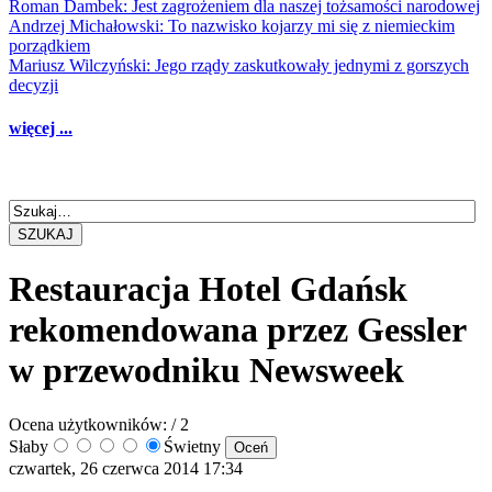
Roman Dambek: Jest zagrożeniem dla naszej tożsamości narodowej
Andrzej Michałowski: To nazwisko kojarzy mi się z niemieckim
porządkiem
Mariusz Wilczyński: Jego rządy zaskutkowały jednymi z gorszych
decyzji
więcej ...
SZUKAJ
Restauracja Hotel Gdańsk
rekomendowana przez Gessler
w przewodniku Newsweek
Ocena użytkowników:
/ 2
Słaby
Świetny
czwartek, 26 czerwca 2014 17:34