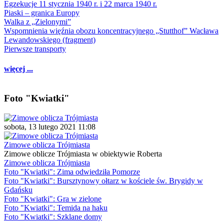
Egzekucje 11 stycznia 1940 r. i 22 marca 1940 r.
Piaski – granica Europy
Walka z „Zielonymi”
Wspomnienia więźnia obozu koncentracyjnego „Stutthof” Wacława
Lewandowskiego (fragment)
Pierwsze transporty
więcej ...
Foto "Kwiatki"
sobota, 13 lutego 2021 11:08
Zimowe oblicza Trójmiasta
Zimowe oblicze Trójmiasta w obiektywie Roberta
Zimowe oblicza Trójmiasta
Foto "Kwiatki": Zima odwiedziła Pomorze
Foto "Kwiatki": Bursztynowy ołtarz w kościele św. Brygidy w
Gdańsku
Foto "Kwiatki": Gra w zielone
Foto "Kwiatki": Temida na haku
Foto "Kwiatki": Szklane domy