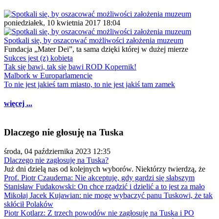
poniedziałek, 10 kwietnia 2017 18:04
Spotkali się, by oszacować możliwości założenia muzeum
Fundacja „Mater Dei”, ta sama dzięki której w dużej mierze
Sukces jest (z) kobietą
Tak się bawi, tak się bawi ROD Kopernik!
Malbork w Europarlamencie
To nie jest jakieś tam miasto, to nie jest jakiś tam zamek
więcej ...
Dlaczego nie głosuję na Tuska
środa, 04 października 2023 12:35
Dlaczego nie zagłosuję na Tuska?
Już dni dzielą nas od kolejnych wyborów. Niektórzy twierdzą, że
Prof. Piotr Czauderna: Nie akceptuję, gdy gardzi się słabszym
Stanisław Fudakowski: On chce rządzić i dzielić a to jest za mało
Mikołaj Jacek Kujawian: nie mogę wybaczyć panu Tuskowi, że tak
skłócił Polaków
Piotr Kotlarz: Z trzech powodów nie zagłosuję na Tuska i PO