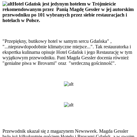
Hotel Gdańsk jest jedynym hotelem w Trójmieście
rekomendowanym przez Panią Magdę Gessler w jej autorskim
przewodniku po 101 wybranych przez siebie restauracjach i
hotelach w Polsce.
"Przepiękny, butikowy hotel w samym sercu Gdańska" ,
"...nieprawdopodobnie klimatyczne miejsce...". Tak restauratorka i
ekspertka kulinarna opisuje Hotel Gdańsk i jego Restaurację w tym
wyjątkowym przewodniku. Pani Magda Gessler docenia również
"genialne piwa w Brovarni" oraz "serdeczną gościnność".
Przewodnik ukazał się z magazynem Newsweek. Magda Gessler
była już kilkukrotnie gościem Hotelu i Brovarni Gdańsk, a w swoim