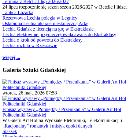
Terminarz Betclic I ligi 2026/2027
24 lipca rozpocznie się sezon sezon 2026/2027 w Betclic I lidze.
Tablica Łazarka
Rezerwowa Lechia poległa w Legnicy
Osłabiona Lechia ukarała nieskuteczną Arkę
Lechia Gdańsk z licencją na grę w Ekstraklasie
Lechia efektownie przypieczętowała awans do Ekstraklasy
Lechia o krok od powrotu do Ekstraklasy
Lechia rozbita w Rzeszowie
więcej ...
Galeria Sztuki Gdańskiej
wtorek, 26 maja 2026 07:58
Finisaż wystawy „Pomiędzy / Przenikania” w Galerii Art Hol
Politechniki Gdańskiej
W Galerii Art Hol na Wydziale Elektroniki, Telekomunikacji i
„Racjonalny” romantyk i mistyk epoki danych
Staszek
Hierofonia w sztuce