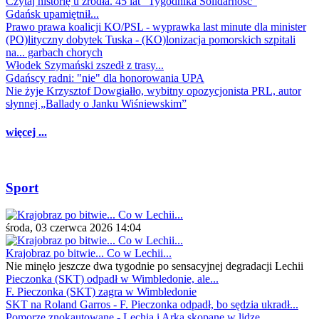
Czytaj historię u źródła. 45 lat "Tygodnika Solidarność"
Gdańsk upamiętnił...
Prawo prawa koalicji KO/PSL - wyprawka last minute dla minister
(PO)lityczny dobytek Tuska - (KO)lonizacja pomorskich szpitali
na... garbach chorych
Włodek Szymański zszedł z trasy...
Gdańscy radni: "nie" dla honorowania UPA
Nie żyje Krzysztof Dowgiałło, wybitny opozycjonista PRL, autor
słynnej „Ballady o Janku Wiśniewskim”
więcej ...
Sport
środa, 03 czerwca 2026 14:04
Krajobraz po bitwie... Co w Lechii...
Nie minęło jeszcze dwa tygodnie po sensacyjnej degradacji Lechii
Pieczonka (SKT) odpadł w Wimbledonie, ale...
F. Pieczonka (SKT) zagra w Wimbledonie
SKT na Roland Garros - F. Pieczonka odpadł, bo sędzia ukradł...
Pomorze znokautowane - Lechia i Arka skopane w lidze