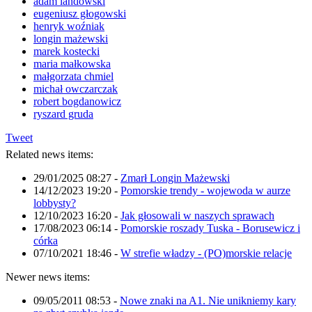
adam landowski
eugeniusz głogowski
henryk woźniak
longin mażewski
marek kostecki
maria małkowska
małgorzata chmiel
michał owczarczak
robert bogdanowicz
ryszard gruda
Tweet
Related news items:
29/01/2025 08:27
-
Zmarł Longin Mażewski
14/12/2023 19:20
-
Pomorskie trendy - wojewoda w aurze
lobbysty?
12/10/2023 16:20
-
Jak głosowali w naszych sprawach
17/08/2023 06:14
-
Pomorskie roszady Tuska - Borusewicz i
córka
07/10/2021 18:46
-
W strefie władzy - (PO)morskie relacje
Newer news items:
09/05/2011 08:53
-
Nowe znaki na A1. Nie unikniemy kary