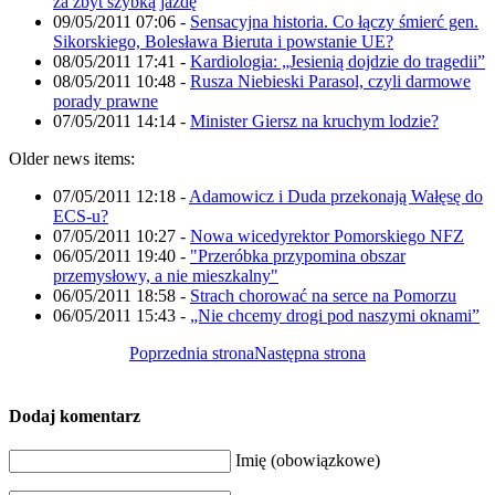
za zbyt szybką jazdę
09/05/2011 07:06
-
Sensacyjna historia. Co łączy śmierć gen.
Sikorskiego, Bolesława Bieruta i powstanie UE?
08/05/2011 17:41
-
Kardiologia: „Jesienią dojdzie do tragedii”
08/05/2011 10:48
-
Rusza Niebieski Parasol, czyli darmowe
porady prawne
07/05/2011 14:14
-
Minister Giersz na kruchym lodzie?
Older news items:
07/05/2011 12:18
-
Adamowicz i Duda przekonają Wałęsę do
ECS-u?
07/05/2011 10:27
-
Nowa wicedyrektor Pomorskiego NFZ
06/05/2011 19:40
-
"Przeróbka przypomina obszar
przemysłowy, a nie mieszkalny"
06/05/2011 18:58
-
Strach chorować na serce na Pomorzu
06/05/2011 15:43
-
„Nie chcemy drogi pod naszymi oknami”
Poprzednia strona
Następna strona
Dodaj komentarz
Imię (obowiązkowe)