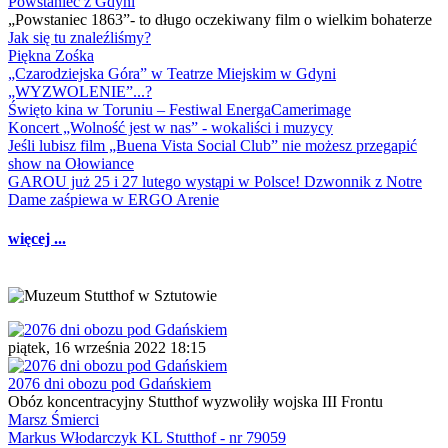
Powstaniec z Gdyni
„Powstaniec 1863”- to długo oczekiwany film o wielkim bohaterze
Jak się tu znaleźliśmy?
Piękna Zośka
„Czarodziejska Góra” w Teatrze Miejskim w Gdyni
„WYZWOLENIE”...?
Święto kina w Toruniu – Festiwal EnergaCamerimage
Koncert „Wolność jest w nas” - wokaliści i muzycy
Jeśli lubisz film „Buena Vista Social Club” nie możesz przegapić
show na Ołowiance
GAROU już 25 i 27 lutego wystąpi w Polsce! Dzwonnik z Notre
Dame zaśpiewa w ERGO Arenie
więcej ...
piątek, 16 września 2022 18:15
2076 dni obozu pod Gdańskiem
Obóz koncentracyjny Stutthof wyzwoliły wojska III Frontu
Marsz Śmierci
Markus Włodarczyk KL Stutthof - nr 79059