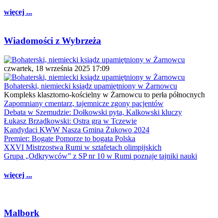
więcej ...
Wiadomości z Wybrzeża
czwartek, 18 września 2025 17:09
Bohaterski, niemiecki ksiądz upamiętniony w Żarnowcu
Kompleks klasztorno-kościelny w Żarnowcu to perła północnych
Zapomniany cmentarz, tajemnicze zgony pacjentów
Debata w Szemudzie: Dołkowski pyta, Kalkowski kluczy
Łukasz Brządkowski: Ostra gra w Tczewie
Kandydaci KWW Nasza Gmina Żukowo 2024
Premier: Bogate Pomorze to bogata Polska
XXVI Mistrzostwa Rumi w sztafetach olimpijskich
Grupa „Odkrywców” z SP nr 10 w Rumi poznaje tajniki nauki
więcej ...
Malbork