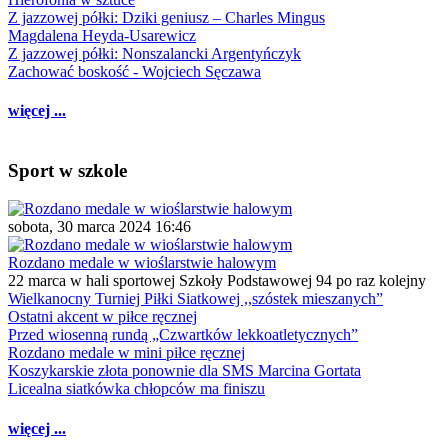
Z jazzowej półki: Dziki geniusz – Charles Mingus
Magdalena Heyda-Usarewicz
Z jazzowej półki: Nonszalancki Argentyńczyk
Zachować boskość - Wojciech Sęczawa
więcej ...
Sport w szkole
sobota, 30 marca 2024 16:46
Rozdano medale w wioślarstwie halowym
22 marca w hali sportowej Szkoły Podstawowej 94 po raz kolejny
Wielkanocny Turniej Piłki Siatkowej ,,szóstek mieszanych”
Ostatni akcent w piłce ręcznej
Przed wiosenną rundą „Czwartków lekkoatletycznych”
Rozdano medale w mini piłce ręcznej
Koszykarskie złota ponownie dla SMS Marcina Gortata
Licealna siatkówka chłopców ma finiszu
więcej ...