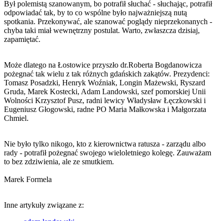
Był polemistą szanowanym, bo potrafił słuchać - słuchając, potrafił
odpowiadać tak, by to co wspólne było najważniejszą nutą
spotkania. Przekonywać, ale szanować poglądy nieprzekonanych -
chyba taki miał wewnętrzny postulat. Warto, zwłaszcza dzisiaj,
zapamiętać.
Może dlatego na Łostowice przyszło dr.Roberta Bogdanowicza
pożegnać tak wielu z tak różnych gdańskich zakątów. Prezydenci:
Tomasz Posadzki, Henryk Woźniak, Longin Mażewski, Ryszard
Gruda, Marek Kostecki, Adam Landowski, szef pomorskiej Unii
Wolności Krzysztof Pusz, radni lewicy Władysław Łęczkowski i
Eugeniusz Głogowski, radne PO Maria Małkowska i Małgorzata
Chmiel.
Nie było tylko nikogo, kto z kierownictwa ratusza - zarządu albo
rady - potrafił pożegnać swojego wieloletniego kolegę. Zauważam
to bez zdziwienia, ale ze smutkiem.
Marek Formela
Inne artykuły związane z: