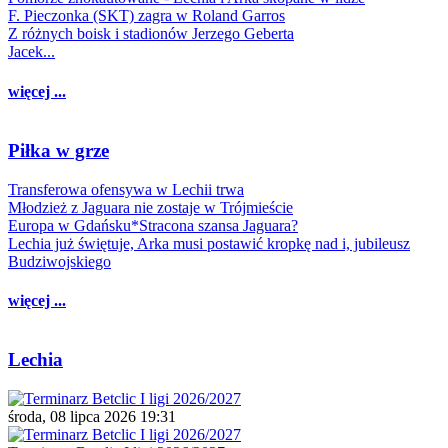
F. Pieczonka (SKT) zagra w Roland Garros
Z różnych boisk i stadionów Jerzego Geberta
Jacek...
więcej ...
Piłka w grze
Transferowa ofensywa w Lechii trwa
Młodzież z Jaguara nie zostaje w Trójmieście
Europa w Gdańsku*Stracona szansa Jaguara?
Lechia już świętuje, Arka musi postawić kropkę nad i, jubileusz
Budziwojskiego
więcej ...
Lechia
środa, 08 lipca 2026 19:31