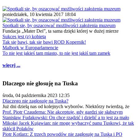
poniedziałek, 10 kwietnia 2017 18:04
Spotkali się, by oszacować możliwości założenia muzeum
Fundacja „Mater Dei”, ta sama dzięki której w dużej mierze
Sukces jest (z) kobietą
Tak się bawi, tak się bawi ROD Kopernik!
Malbork w Europarlamencie
To nie jest jakieś tam miasto, to nie jest jakiś tam zamek
więcej ...
Dlaczego nie głosuję na Tuska
środa, 04 października 2023 12:35
Dlaczego nie zagłosuję na Tuska?
Już dni dzielą nas od kolejnych wyborów. Niektórzy twierdzą, że
Prof. Piotr Czauderna: Nie akceptuję, gdy gardzi się słabszym
Stanisław Fudakowski: On chce rządzić i dzielić a to jest za mało
Mikołaj Jacek Kujawian: nie mogę wybaczyć panu Tuskowi, że tak
skłócił Polaków
Piotr Kotlarz: Z trzech powodów nie zagłosuję na Tuska i PO