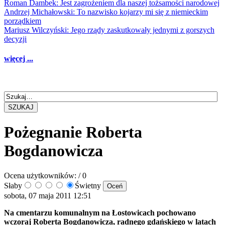
Roman Dambek: Jest zagrożeniem dla naszej tożsamości narodowej
Andrzej Michałowski: To nazwisko kojarzy mi się z niemieckim
porządkiem
Mariusz Wilczyński: Jego rządy zaskutkowały jednymi z gorszych
decyzji
więcej ...
SZUKAJ
Pożegnanie Roberta
Bogdanowicza
Ocena użytkowników:
/ 0
Słaby
Świetny
sobota, 07 maja 2011 12:51
Na cmentarzu komunalnym na Łostowicach pochowano
wczoraj Roberta Bogdanowicza, radnego gdańskiego w latach