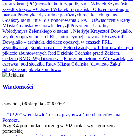
krew z krwi (PO)morskiej kultury polityczn...
Włodek Szymański
zszedł z trasy...
»
Odszedł Włodek Szymański. Odszedł po długim
marszu.Przemykał dyskretnie po różnych redakcjach, gdańs...
Gdańscy radni: "nie" dla honorowania UPA
»
Oświadczenie Rady
Miasta Gdańska w sprawie decyzji Prezydenta Ukrainy
Wołodymyra Zełenskiego o nadan...
Nie żyje Krzysztof Dowgiałło,
wybitny opozycjonista PRL, autor słynnej...
»
Zmarł Krzysztof
Dowgiałło – architekt, działacz opozycji w czasach PRL,
współtwórca „Solidarności” i...
Beton twardy...
»
Informowaliśmy o
pikiecie zbuntowanych Rad Dzielnic Gdańska przed Żakiem,
siedzibą RMG. Wydarzenie z...
Kruszenie betonu
»
W czwartek, 18
czerwca, pod siedzibą Rady Miasta Gdańska (dawnego Żaku)
odbędzie się pikieta zbuntow...
Wiadomości
czwartek, 06 sierpnia 2026 09:01
"TOP 20" w enklawie Tuska - przybywa "półmilionerów" na
Pomorzu
Przy 3,4 proc. inflacji rocznej w 2025 roku, wynagrodzenia
pomorskiej