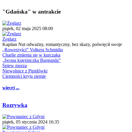
"Gdańska" w antrakcie
piątek, 02 maja 2025 08:00
Żeglarz
Kapitan Nut odważny, romantyczny, bez skazy, poświęcił swoje
„Rowerzyści” Volkera Schmidta
Charlie zmienia się w kurczaka
„Iwona księżniczka Burgunda”
Śpiew morza
Niewolnice z Pipidówki
Ciemności kryją ziemię
więcej ...
Rozrywka
piątek, 05 stycznia 2024 16:35