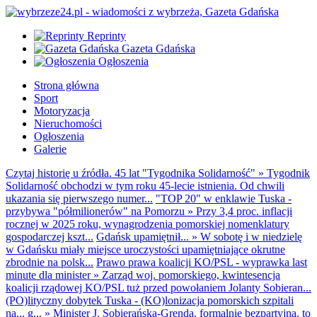
Reprinty
Gazeta Gdańska
Ogłoszenia
Strona główna
Sport
Motoryzacja
Nieruchomości
Ogłoszenia
Galerie
Czytaj historię u źródła. 45 lat "Tygodnika Solidarność"
»
Tygodnik
Solidarność obchodzi w tym roku 45-lecie istnienia. Od chwili
ukazania się pierwszego numer...
"TOP 20" w enklawie Tuska -
przybywa "półmilionerów" na Pomorzu
»
Przy 3,4 proc. inflacji
rocznej w 2025 roku, wynagrodzenia pomorskiej nomenklatury
gospodarczej kszt...
Gdańsk upamiętnił...
»
W sobotę i w niedzielę
w Gdańsku miały miejsce uroczystości upamiętniające okrutne
zbrodnie na polsk...
Prawo prawa koalicji KO/PSL - wyprawka last
minute dla minister
»
Zarząd woj. pomorskiego, kwintesencja
koalicji rządowej KO/PSL tuż przed powołaniem Jolanty Sobieran...
(PO)lityczny dobytek Tuska - (KO)lonizacja pomorskich szpitali
na... g...
»
Minister J. Sobierańska-Grenda, formalnie bezpartyjna, to