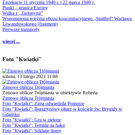
Egzekucje 11 stycznia 1940 r. i 22 marca 1940 r.
Piaski – granica Europy
Walka z „Zielonymi”
Wspomnienia więźnia obozu koncentracyjnego „Stutthof” Wacława
Lewandowskiego (fragment)
Pierwsze transporty
więcej ...
Foto "Kwiatki"
sobota, 13 lutego 2021 11:08
Zimowe oblicza Trójmiasta
Zimowe oblicze Trójmiasta w obiektywie Roberta
Zimowe oblicza Trójmiasta
Foto "Kwiatki": Zima odwiedziła Pomorze
Foto "Kwiatki": Bursztynowy ołtarz w kościele św. Brygidy w
Gdańsku
Foto "Kwiatki": Gra w zielone
Foto "Kwiatki": Temida na haku
Foto "Kwiatki": Szklane domy