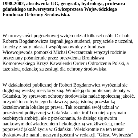
1998-2002, absolwenta UG, geografa, hydrologa, profesora
gdańskiego uniwersytetu i wiceprezesa Wojewódzkiego
Funduszu Ochrony Środowiska.
W uroczystości pogrzebowej wzięło udział kilkaset osób. Dr. hab.
Roberta Bogdanowicza żegnali jego studenci, przyjaciele z uczelni,
koledzy z rady miasta i współpracownicy z funduszu.
Wicewojewoda pomorski Michał Owczarczak wręczył rodzinie
przyznany pośmiertnie przez prezydenta Bronisława
Komorowskiego Krzyż Kawalerski Orderu Odrodzenia Polski, a
taże złotą odznakę za zasługi dla ochrony środowiska.
W działalności publicznej dr Robert Bogdanowicz wyróżniał sie
dogłębną wiedzą merytoryczną. Wniósł ją do publicznej debaty w
Gdańsku, by sprawom ochrony środowiska nadać społeczną jakość,
uczynić to co było jego badawczą pasją istotną przesłanką
kształtowania lokalnego prawa. Tak rozumiał swój udział w
przestrzeni politycznej w Gdańsku - nie trafił do niej z prymatu
osobistych ambicji, ale z przekonania, że dzieląc się swoim
naukowym doświadczeniem i ekologiczną wrażliwością, może
poprawiać jakość życia w Gdańsku. Wielokrotnie na ten temat
dyskutował z nami i naszymi gośćmi w redakcji "Głosu Wybrzeża".