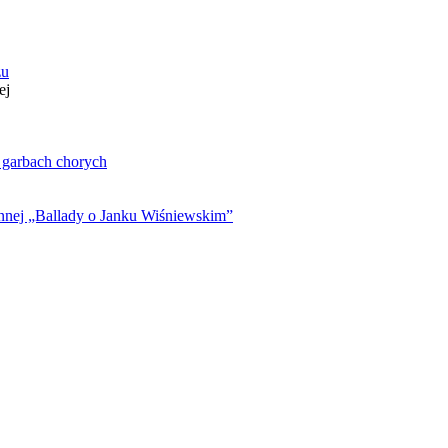
zu
ej
. garbach chorych
ynnej „Ballady o Janku Wiśniewskim”