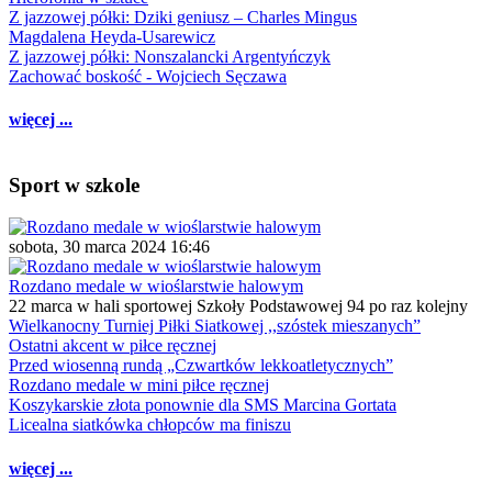
Z jazzowej półki: Dziki geniusz – Charles Mingus
Magdalena Heyda-Usarewicz
Z jazzowej półki: Nonszalancki Argentyńczyk
Zachować boskość - Wojciech Sęczawa
więcej ...
Sport w szkole
sobota, 30 marca 2024 16:46
Rozdano medale w wioślarstwie halowym
22 marca w hali sportowej Szkoły Podstawowej 94 po raz kolejny
Wielkanocny Turniej Piłki Siatkowej ,,szóstek mieszanych”
Ostatni akcent w piłce ręcznej
Przed wiosenną rundą „Czwartków lekkoatletycznych”
Rozdano medale w mini piłce ręcznej
Koszykarskie złota ponownie dla SMS Marcina Gortata
Licealna siatkówka chłopców ma finiszu
więcej ...