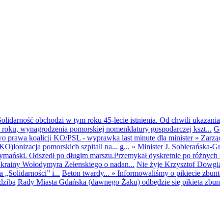
olidarność obchodzi w tym roku 45-lecie istnienia. Od chwili ukazania
25 roku, wynagrodzenia pomorskiej nomenklatury gospodarczej kszt...
G
o prawa koalicji KO/PSL - wyprawka last minute dla minister
»
Zarzą
O)lonizacja pomorskich szpitali na... g...
»
Minister J. Sobierańska-G
mański. Odszedł po długim marszu.Przemykał dyskretnie po różnych r
krainy Wołodymyra Zełenskiego o nadan...
Nie żyje Krzysztof Dowgiał
„Solidarności” i...
Beton twardy...
»
Informowaliśmy o pikiecie zbu
dzibą Rady Miasta Gdańska (dawnego Żaku) odbędzie się pikieta zbun