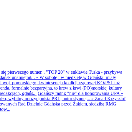
 się pierwszego numer...
"TOP 20" w enklawie Tuska - przybywa
dańsk upamiętnił...
»
W sobotę i w niedzielę w Gdańsku miały
d woj. pomorskiego, kwintesencja koalicji rządowej KO/PSL tuż
renda, formalnie bezpartyjna, to krew z krwi (PO)morskiej kultury
edakcjach, gdańs...
Gdańscy radni: "nie" dla honorowania UPA
»
ło, wybitny opozycjonista PRL, autor słynnej...
»
Zmarł Krzysztof
ntowanych Rad Dzielnic Gdańska przed Żakiem, siedzibą RMG.
tow...