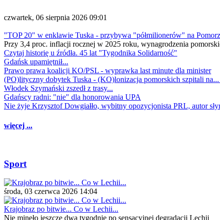
czwartek, 06 sierpnia 2026 09:01
"TOP 20" w enklawie Tuska - przybywa "półmilionerów" na Pomor
Przy 3,4 proc. inflacji rocznej w 2025 roku, wynagrodzenia pomorski
Czytaj historię u źródła. 45 lat "Tygodnika Solidarność"
Gdańsk upamiętnił...
Prawo prawa koalicji KO/PSL - wyprawka last minute dla minister
(PO)lityczny dobytek Tuska - (KO)lonizacja pomorskich szpitali na..
Włodek Szymański zszedł z trasy...
Gdańscy radni: "nie" dla honorowania UPA
Nie żyje Krzysztof Dowgiałło, wybitny opozycjonista PRL, autor sł
więcej ...
Sport
środa, 03 czerwca 2026 14:04
Krajobraz po bitwie... Co w Lechii...
Nie minęło jeszcze dwa tygodnie po sensacyjnej degradacji Lechii