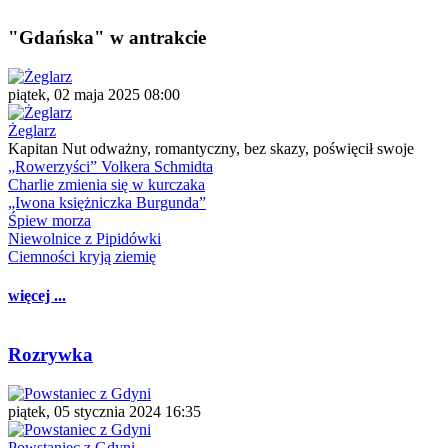
"Gdańska" w antrakcie
piątek, 02 maja 2025 08:00
Żeglarz
Kapitan Nut odważny, romantyczny, bez skazy, poświęcił swoje
„Rowerzyści” Volkera Schmidta
Charlie zmienia się w kurczaka
„Iwona księżniczka Burgunda”
Śpiew morza
Niewolnice z Pipidówki
Ciemności kryją ziemię
więcej ...
Rozrywka
piątek, 05 stycznia 2024 16:35
Powstaniec z Gdyni