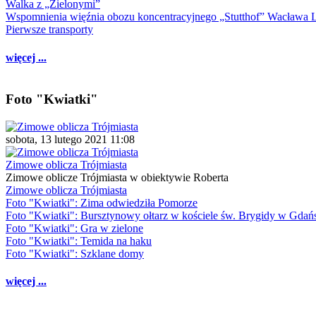
Walka z „Zielonymi”
Wspomnienia więźnia obozu koncentracyjnego „Stutthof” Wacława 
Pierwsze transporty
więcej ...
Foto "Kwiatki"
sobota, 13 lutego 2021 11:08
Zimowe oblicza Trójmiasta
Zimowe oblicze Trójmiasta w obiektywie Roberta
Zimowe oblicza Trójmiasta
Foto "Kwiatki": Zima odwiedziła Pomorze
Foto "Kwiatki": Bursztynowy ołtarz w kościele św. Brygidy w Gdań
Foto "Kwiatki": Gra w zielone
Foto "Kwiatki": Temida na haku
Foto "Kwiatki": Szklane domy
więcej ...