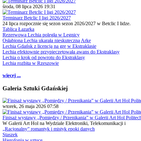
środa, 08 lipca 2026 19:31
Terminarz Betclic I ligi 2026/2027
24 lipca rozpocznie się sezon sezon 2026/2027 w Betclic I lidze.
Tablica Łazarka
Rezerwowa Lechia poległa w Legnicy
Osłabiona Lechia ukarała nieskuteczną Arkę
Lechia Gdańsk z licencją na grę w Ekstraklasie
Lechia efektownie przypieczętowała awans do Ekstraklasy
Lechia o krok od powrotu do Ekstraklasy
Lechia rozbita w Rzeszowie
więcej ...
Galeria Sztuki Gdańskiej
wtorek, 26 maja 2026 07:58
Finisaż wystawy „Pomiędzy / Przenikania” w Galerii Art Hol Politec
W Galerii Art Hol na Wydziale Elektroniki, Telekomunikacji i
„Racjonalny” romantyk i mistyk epoki danych
Staszek
Hierofonia w sztuce