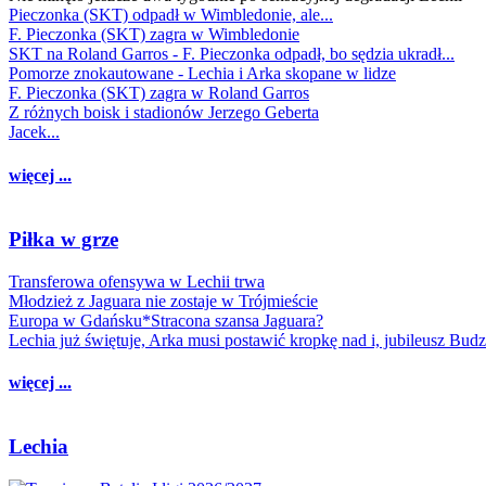
Pieczonka (SKT) odpadł w Wimbledonie, ale...
F. Pieczonka (SKT) zagra w Wimbledonie
SKT na Roland Garros - F. Pieczonka odpadł, bo sędzia ukradł...
Pomorze znokautowane - Lechia i Arka skopane w lidze
F. Pieczonka (SKT) zagra w Roland Garros
Z różnych boisk i stadionów Jerzego Geberta
Jacek...
więcej ...
Piłka w grze
Transferowa ofensywa w Lechii trwa
Młodzież z Jaguara nie zostaje w Trójmieście
Europa w Gdańsku*Stracona szansa Jaguara?
Lechia już świętuje, Arka musi postawić kropkę nad i, jubileusz Bud
więcej ...
Lechia