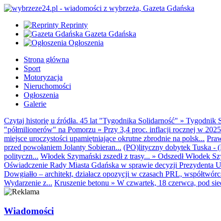
Reprinty
Gazeta Gdańska
Ogłoszenia
Strona główna
Sport
Motoryzacja
Nieruchomości
Ogłoszenia
Galerie
Czytaj historię u źródła. 45 lat "Tygodnika Solidarność"
»
Tygodnik S
"półmilionerów" na Pomorzu
»
Przy 3,4 proc. inflacji rocznej w 20
miejsce uroczystości upamiętniające okrutne zbrodnie na polsk...
Praw
przed powołaniem Jolanty Sobieran...
(PO)lityczny dobytek Tuska - (K
polityczn...
Włodek Szymański zszedł z trasy...
»
Odszedł Włodek Szy
Oświadczenie Rady Miasta Gdańska w sprawie decyzji Prezydenta U
Dowgiałło – architekt, działacz opozycji w czasach PRL, współtwórca 
Wydarzenie z...
Kruszenie betonu
»
W czwartek, 18 czerwca, pod sie
Wiadomości