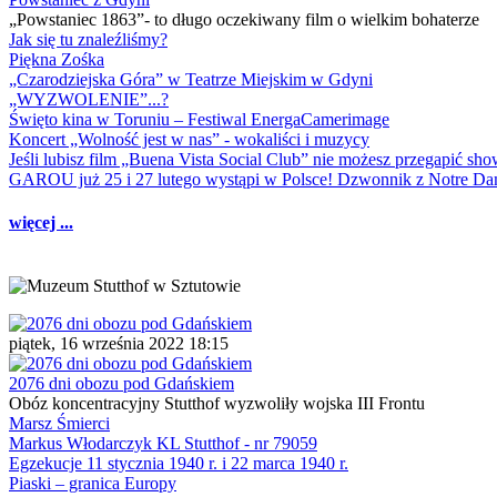
„Powstaniec 1863”- to długo oczekiwany film o wielkim bohaterze
Jak się tu znaleźliśmy?
Piękna Zośka
„Czarodziejska Góra” w Teatrze Miejskim w Gdyni
„WYZWOLENIE”...?
Święto kina w Toruniu – Festiwal EnergaCamerimage
Koncert „Wolność jest w nas” - wokaliści i muzycy
Jeśli lubisz film „Buena Vista Social Club” nie możesz przegapić s
GAROU już 25 i 27 lutego wystąpi w Polsce! Dzwonnik z Notre 
więcej ...
piątek, 16 września 2022 18:15
2076 dni obozu pod Gdańskiem
Obóz koncentracyjny Stutthof wyzwoliły wojska III Frontu
Marsz Śmierci
Markus Włodarczyk KL Stutthof - nr 79059
Egzekucje 11 stycznia 1940 r. i 22 marca 1940 r.
Piaski – granica Europy