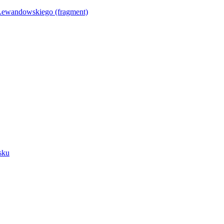
Lewandowskiego (fragment)
sku