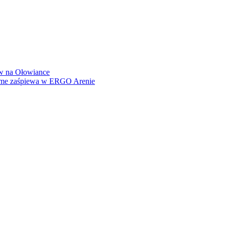
how na Ołowiance
Dame zaśpiewa w ERGO Arenie