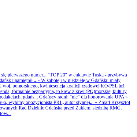
 się pierwszego numer...
"TOP 20" w enklawie Tuska - przybywa
dańsk upamiętnił...
»
W sobotę i w niedzielę w Gdańsku miały
d woj. pomorskiego, kwintesencja koalicji rządowej KO/PSL tuż
renda, formalnie bezpartyjna, to krew z krwi (PO)morskiej kultury
edakcjach, gdańs...
Gdańscy radni: "nie" dla honorowania UPA
»
ło, wybitny opozycjonista PRL, autor słynnej...
»
Zmarł Krzysztof
ntowanych Rad Dzielnic Gdańska przed Żakiem, siedzibą RMG.
tow...