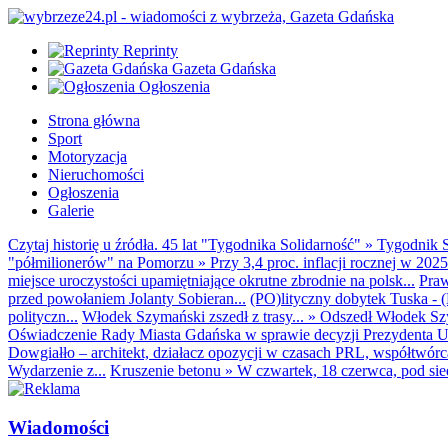
Reprinty
Gazeta Gdańska
Ogłoszenia
Strona główna
Sport
Motoryzacja
Nieruchomości
Ogłoszenia
Galerie
Czytaj historię u źródła. 45 lat "Tygodnika Solidarność"
»
Tygodnik S
"półmilionerów" na Pomorzu
»
Przy 3,4 proc. inflacji rocznej w 20
miejsce uroczystości upamiętniające okrutne zbrodnie na polsk...
Praw
przed powołaniem Jolanty Sobieran...
(PO)lityczny dobytek Tuska - (K
polityczn...
Włodek Szymański zszedł z trasy...
»
Odszedł Włodek Szy
Oświadczenie Rady Miasta Gdańska w sprawie decyzji Prezydenta U
Dowgiałło – architekt, działacz opozycji w czasach PRL, współtwórca 
Wydarzenie z...
Kruszenie betonu
»
W czwartek, 18 czerwca, pod sie
Wiadomości