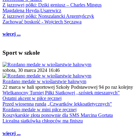
Z jazzowej półki: Dziki geniusz – Charles Mingus
Magdalena Heyda-Usarewicz
Z jazzowej półki: Nonszalancki Argentyńczyk
Zachować boskość - Wojciech Sęczawa
więcej ...
Sport w szkole
sobota, 30 marca 2024 16:46
Rozdano medale w wioślarstwie halowym
22 marca w hali sportowej Szkoły Podstawowej 94 po raz kolejny
Wielkanocny Turniej Piłki Siatkowej ,,szóstek mieszanych”
Ostatni akcent w piłce ręcznej
Przed wiosenną rundą „Czwartków lekkoatletycznych”
Rozdano medale w mini piłce ręcznej
Koszykarskie złota ponownie dla SMS Marcina Gortata
Licealna siatkówka chłopców ma finiszu
więcej ...