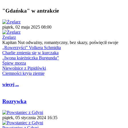
"Gdańska" w antrakcie
piątek, 02 maja 2025 08:00
Żeglarz
Kapitan Nut odważny, romantyczny, bez skazy, poświęcił swoje
„Rowerzyści” Volkera Schmidta
Charlie zmienia się w kurczaka
„Iwona księżniczka Burgunda”
Śpiew morza
Niewolnice z Pipidówki
Ciemności kryją ziemię
więcej ...
Rozrywka
piątek, 05 stycznia 2024 16:35
Powstaniec z Gdyni