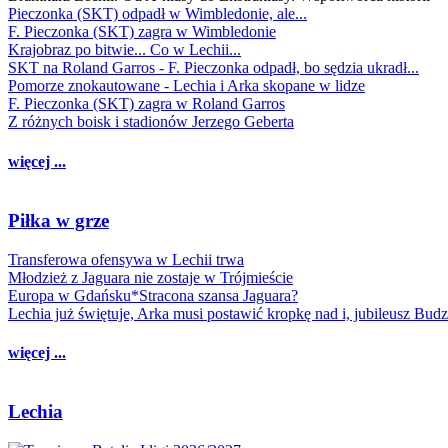
Pieczonka (SKT) odpadł w Wimbledonie, ale...
F. Pieczonka (SKT) zagra w Wimbledonie
Krajobraz po bitwie... Co w Lechii...
SKT na Roland Garros - F. Pieczonka odpadł, bo sędzia ukradł...
Pomorze znokautowane - Lechia i Arka skopane w lidze
F. Pieczonka (SKT) zagra w Roland Garros
Z różnych boisk i stadionów Jerzego Geberta
więcej ...
Piłka w grze
Transferowa ofensywa w Lechii trwa
Młodzież z Jaguara nie zostaje w Trójmieście
Europa w Gdańsku*Stracona szansa Jaguara?
Lechia już świętuje, Arka musi postawić kropkę nad i, jubileusz Bud
więcej ...
Lechia