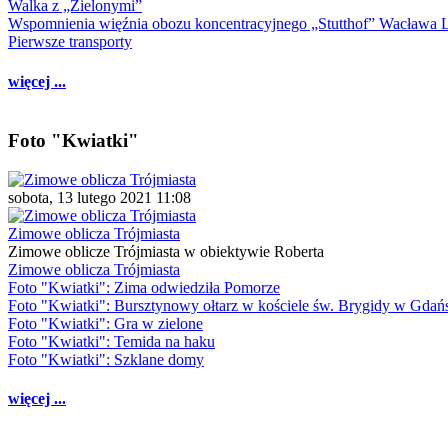
Walka z „Zielonymi”
Wspomnienia więźnia obozu koncentracyjnego „Stutthof” Wacława 
Pierwsze transporty
więcej ...
Foto "Kwiatki"
sobota, 13 lutego 2021 11:08
Zimowe oblicza Trójmiasta
Zimowe oblicze Trójmiasta w obiektywie Roberta
Zimowe oblicza Trójmiasta
Foto "Kwiatki": Zima odwiedziła Pomorze
Foto "Kwiatki": Bursztynowy ołtarz w kościele św. Brygidy w Gdań
Foto "Kwiatki": Gra w zielone
Foto "Kwiatki": Temida na haku
Foto "Kwiatki": Szklane domy
więcej ...