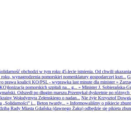
olidarność obchodzi w tym roku 45-lecie istnienia. Od chwili ukazania
25 roku, wynagrodzenia pomorskiej nomenklatury gospodarczej kszt...
G
o prawa koalicji KO/PSL - wyprawka last minute dla minister
»
Zarzą
O)lonizacja pomorskich szpitali na... g...
»
Minister J. Sobierańska-G
mański. Odszedł po długim marszu.Przemykał dyskretnie po różnych r
krainy Wołodymyra Zełenskiego o nadan...
Nie żyje Krzysztof Dowgiał
„Solidarności” i...
Beton twardy...
»
Informowaliśmy o pikiecie zbu
dzibą Rady Miasta Gdańska (dawnego Żaku) odbędzie się pikieta zbun