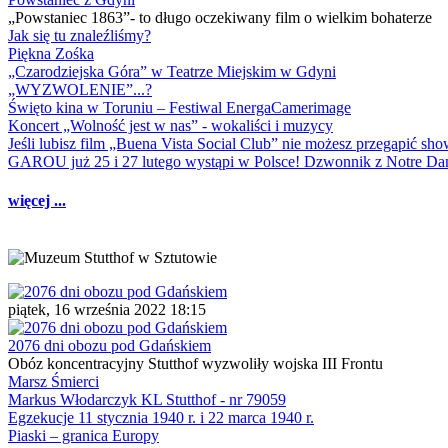
„Powstaniec 1863”- to długo oczekiwany film o wielkim bohaterze
Jak się tu znaleźliśmy?
Piękna Zośka
„Czarodziejska Góra” w Teatrze Miejskim w Gdyni
„WYZWOLENIE”...?
Święto kina w Toruniu – Festiwal EnergaCamerimage
Koncert „Wolność jest w nas” - wokaliści i muzycy
Jeśli lubisz film „Buena Vista Social Club” nie możesz przegapić s
GAROU już 25 i 27 lutego wystąpi w Polsce! Dzwonnik z Notre 
więcej ...
piątek, 16 września 2022 18:15
2076 dni obozu pod Gdańskiem
Obóz koncentracyjny Stutthof wyzwoliły wojska III Frontu
Marsz Śmierci
Markus Włodarczyk KL Stutthof - nr 79059
Egzekucje 11 stycznia 1940 r. i 22 marca 1940 r.
Piaski – granica Europy