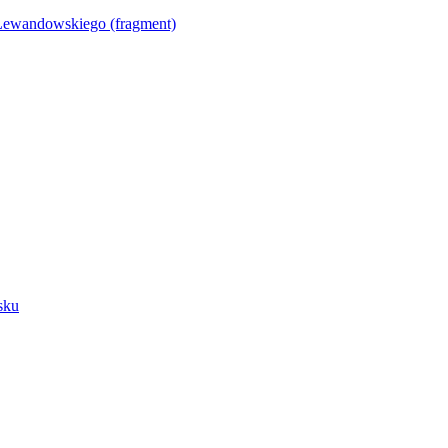
Lewandowskiego (fragment)
sku