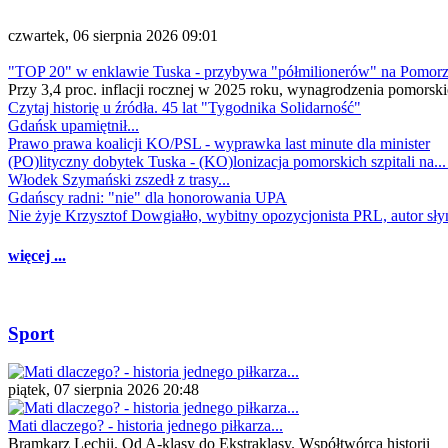
czwartek, 06 sierpnia 2026 09:01
"TOP 20" w enklawie Tuska - przybywa "półmilionerów" na Pomor
Przy 3,4 proc. inflacji rocznej w 2025 roku, wynagrodzenia pomorski
Czytaj historię u źródła. 45 lat "Tygodnika Solidarność"
Gdańsk upamiętnił...
Prawo prawa koalicji KO/PSL - wyprawka last minute dla minister
(PO)lityczny dobytek Tuska - (KO)lonizacja pomorskich szpitali na..
Włodek Szymański zszedł z trasy...
Gdańscy radni: "nie" dla honorowania UPA
Nie żyje Krzysztof Dowgiałło, wybitny opozycjonista PRL, autor sł
więcej ...
Sport
piątek, 07 sierpnia 2026 20:48
Mati dlaczego? - historia jednego piłkarza...
Bramkarz Lechii. Od A-klasy do Ekstraklasy. Współtwórca historii