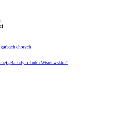
zu
ej
. garbach chorych
ynnej „Ballady o Janku Wiśniewskim”