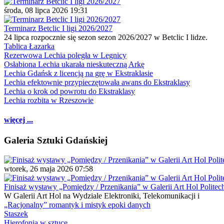
środa, 08 lipca 2026 19:31
Terminarz Betclic I ligi 2026/2027
24 lipca rozpocznie się sezon sezon 2026/2027 w Betclic I lidze.
Tablica Łazarka
Rezerwowa Lechia poległa w Legnicy
Osłabiona Lechia ukarała nieskuteczną Arkę
Lechia Gdańsk z licencją na grę w Ekstraklasie
Lechia efektownie przypieczętowała awans do Ekstraklasy
Lechia o krok od powrotu do Ekstraklasy
Lechia rozbita w Rzeszowie
więcej ...
Galeria Sztuki Gdańskiej
wtorek, 26 maja 2026 07:58
Finisaż wystawy „Pomiędzy / Przenikania” w Galerii Art Hol Politec
W Galerii Art Hol na Wydziale Elektroniki, Telekomunikacji i
„Racjonalny” romantyk i mistyk epoki danych
Staszek
Hierofonia w sztuce