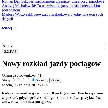
Roman Dambek: Jest zagrożeniem dla naszej tożsamości narodowej
Andrzej Michałowski: To nazwisko kojarzy mi się z niemieckim
porządkiem
Mariusz Wilczyński: Jego rządy zaskutkowały jednymi z gorszych
decyzji
więcej ...
SZUKAJ
Nowy rozkład jazdy pociągów
Ocena użytkowników:
/ 1
Słaby
Świetny
sobota, 08 grudnia 2012 21:02
Kolej wprowadza go w nocy z 8 na 9 grudnia. Warto się z nim
zapoznać, gdyż oprócz zmian godzin odjazdów i przyjazdów,
zlikwidowano kilka pociągów.