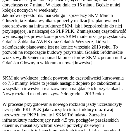
dotychczas co 7 minut. W ciągu dnia co 15 minut. Będzie mniej
kolejek nocnych w weekendy.
Jak mówi dyrektor ds. marketingu i sprzedaży SKM Marcin
Głuszek, ta zmiana wynika z potrzeby realizacji zaplanowanych
prac zarówno na infrastrukturze SKM, jak i bezpośrednio do niej
przylegającej, a należącej do PLP PLK. Zmniejszoną częstotliwość
wymuszają też prowadzone przez SKM modernizacje przystanków
Gdańsk Żabianka AWFiS oraz Gdańsk Wrzeszcz, których
zakończenie planowane jest na koniec września 2013 roku. To
pozwoli na rozpoczęcie budowy przystanku Gdańsk Śródmieście
wraz z wydłużeniem o ponad kilometr torów SKM z peronu nr 3 w
Gdańsku Głównym w kierunku nowej inwestycji.
SKM nie wyklucza jednak powrotu do częstotliwości kursowania
co 7,5 minuty. Może to jednak nastąpić dopiero po zakończeniu
wszystkich inwestycji realizowanych na gdańskich przystankach.
Nowy rozkład ma obowiązywać do grudnia 2013 roku.
W procesie przygotowania nowego rozkładu jazdy uczestniczyły
trzy spółki PKP PLK jako zarządca infrastruktury oraz dwaj
przewoźnicy PKP Intercity i SKM Trójmiasto. Zarządca
infrastruktury nadzorujący ruch 4,5 tys. pociągów pasażerskich
dziennie, musiał zsynchronizować potrzeby dziewięciu
przewoźników jeżdżących po polskich torach. I tak na przykład