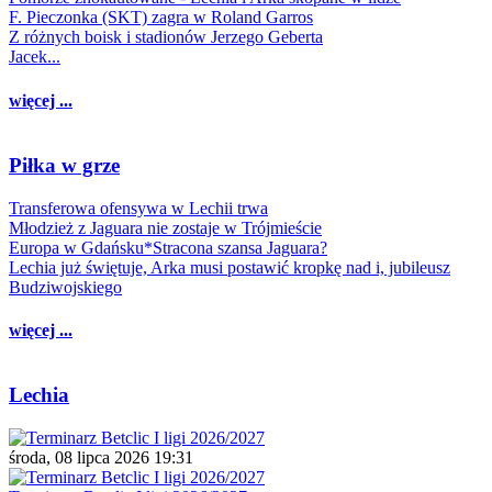
F. Pieczonka (SKT) zagra w Roland Garros
Z różnych boisk i stadionów Jerzego Geberta
Jacek...
więcej ...
Piłka w grze
Transferowa ofensywa w Lechii trwa
Młodzież z Jaguara nie zostaje w Trójmieście
Europa w Gdańsku*Stracona szansa Jaguara?
Lechia już świętuje, Arka musi postawić kropkę nad i, jubileusz
Budziwojskiego
więcej ...
Lechia
środa, 08 lipca 2026 19:31