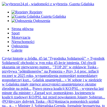
Reprinty
Gazeta Gdańska
Ogłoszenia
Strona główna
Sport
Motoryzacja
Nieruchomości
Ogłoszenia
Galerie
Czytaj historię u źródła. 45 lat "Tygodnika Solidarność"
»
Tygodnik
Solidarność obchodzi w tym roku 45-lecie istnienia. Od chwili
ukazania się pierwszego numer...
"TOP 20" w enklawie Tuska -
przybywa "półmilionerów" na Pomorzu
»
Przy 3,4 proc. inflacji
rocznej w 2025 roku, wynagrodzenia pomorskiej nomenklatury
gospodarczej kszt...
Gdańsk upamiętnił...
»
W sobotę i w niedzielę
w Gdańsku miały miejsce uroczystości upamiętniające okrutne
zbrodnie na polsk...
Prawo prawa koalicji KO/PSL - wyprawka last
minute dla minister
»
Zarząd woj. pomorskiego, kwintesencja
koalicji rządowej KO/PSL tuż przed powołaniem Jolanty Sobieran...
(PO)lityczny dobytek Tuska - (KO)lonizacja pomorskich szpitali
na... g...
»
Minister J. Sobierańska-Grenda, formalnie bezpartyjna, to