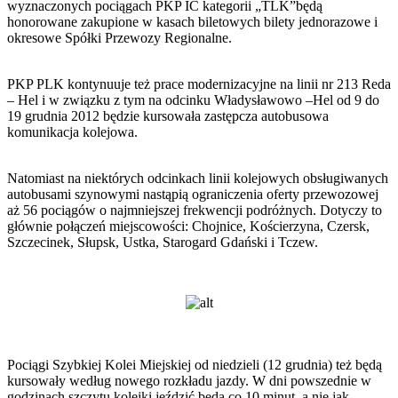
wyznaczonych pociągach PKP IC kategorii „TLK”będą
honorowane zakupione w kasach biletowych bilety jednorazowe i
okresowe Spółki Przewozy Regionalne.
PKP PLK kontynuuje też prace modernizacyjne na linii nr 213 Reda
– Hel i w związku z tym na odcinku Władysławowo –Hel od 9 do
19 grudnia 2012 będzie kursowała zastępcza autobusowa
komunikacja kolejowa.
Natomiast na niektórych odcinkach linii kolejowych obsługiwanych
autobusami szynowymi nastąpią ograniczenia oferty przewozowej
aż 56 pociągów o najmniejszej frekwencji podróżnych. Dotyczy to
głównie połączeń miejscowości: Chojnice, Kościerzyna, Czersk,
Szczecinek, Słupsk, Ustka, Starogard Gdański i Tczew.
Pociągi Szybkiej Kolei Miejskiej od niedzieli (12 grudnia) też będą
kursowały według nowego rozkładu jazdy. W dni powszednie w
godzinach szczytu kolejki jeździć będą co 10 minut, a nie jak