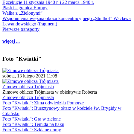
Egzekucje 11 stycznia 1940 r. i 22 marca 1940 r.
Piaski – granica Europy
Walka z „Zielonymi”
Wspomnienia więźnia obozu koncentracyjnego „Stutthof” Wacława
Lewandowskiego (fragment)
Pierwsze transporty
więcej ...
Foto "Kwiatki"
sobota, 13 lutego 2021 11:08
Zimowe oblicza Trójmiasta
Zimowe oblicze Trójmiasta w obiektywie Roberta
Zimowe oblicza Trójmiasta
Foto "Kwiatki": Zima odwiedziła Pomorze
Foto "Kwiatki": Bursztynowy ołtarz w kościele św. Brygidy w
Gdańsku
Foto "Kwiatki": Gra w zielone
Foto "Kwiatki": Temida na haku
Foto "Kwiatki": Szklane domy