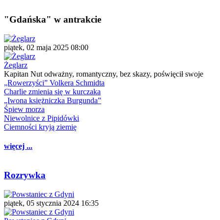
"Gdańska" w antrakcie
piątek, 02 maja 2025 08:00
Żeglarz
Kapitan Nut odważny, romantyczny, bez skazy, poświęcił swoje
„Rowerzyści” Volkera Schmidta
Charlie zmienia się w kurczaka
„Iwona księżniczka Burgunda”
Śpiew morza
Niewolnice z Pipidówki
Ciemności kryją ziemię
więcej ...
Rozrywka
piątek, 05 stycznia 2024 16:35