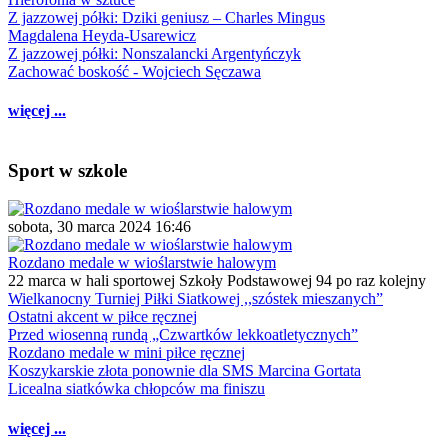
Z jazzowej półki: Dziki geniusz – Charles Mingus
Magdalena Heyda-Usarewicz
Z jazzowej półki: Nonszalancki Argentyńczyk
Zachować boskość - Wojciech Sęczawa
więcej ...
Sport w szkole
sobota, 30 marca 2024 16:46
Rozdano medale w wioślarstwie halowym
22 marca w hali sportowej Szkoły Podstawowej 94 po raz kolejny
Wielkanocny Turniej Piłki Siatkowej ,,szóstek mieszanych”
Ostatni akcent w piłce ręcznej
Przed wiosenną rundą „Czwartków lekkoatletycznych”
Rozdano medale w mini piłce ręcznej
Koszykarskie złota ponownie dla SMS Marcina Gortata
Licealna siatkówka chłopców ma finiszu
więcej ...