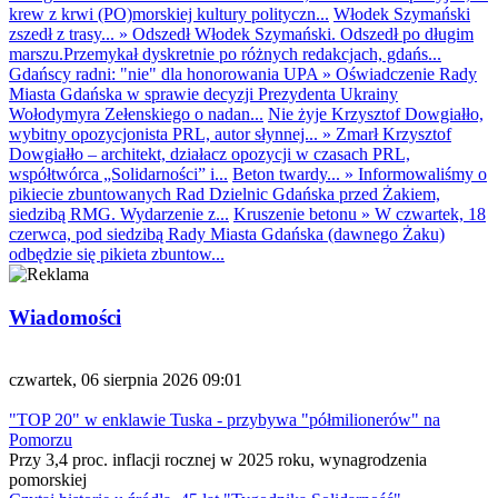
krew z krwi (PO)morskiej kultury polityczn...
Włodek Szymański
zszedł z trasy...
»
Odszedł Włodek Szymański. Odszedł po długim
marszu.Przemykał dyskretnie po różnych redakcjach, gdańs...
Gdańscy radni: "nie" dla honorowania UPA
»
Oświadczenie Rady
Miasta Gdańska w sprawie decyzji Prezydenta Ukrainy
Wołodymyra Zełenskiego o nadan...
Nie żyje Krzysztof Dowgiałło,
wybitny opozycjonista PRL, autor słynnej...
»
Zmarł Krzysztof
Dowgiałło – architekt, działacz opozycji w czasach PRL,
współtwórca „Solidarności” i...
Beton twardy...
»
Informowaliśmy o
pikiecie zbuntowanych Rad Dzielnic Gdańska przed Żakiem,
siedzibą RMG. Wydarzenie z...
Kruszenie betonu
»
W czwartek, 18
czerwca, pod siedzibą Rady Miasta Gdańska (dawnego Żaku)
odbędzie się pikieta zbuntow...
Wiadomości
czwartek, 06 sierpnia 2026 09:01
"TOP 20" w enklawie Tuska - przybywa "półmilionerów" na
Pomorzu
Przy 3,4 proc. inflacji rocznej w 2025 roku, wynagrodzenia
pomorskiej