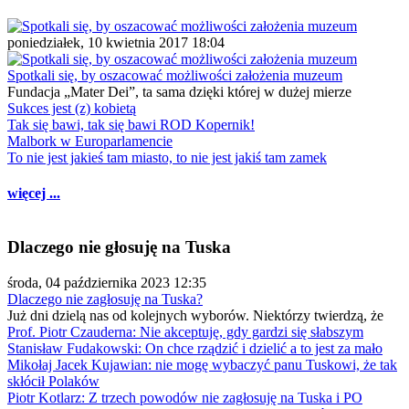
poniedziałek, 10 kwietnia 2017 18:04
Spotkali się, by oszacować możliwości założenia muzeum
Fundacja „Mater Dei”, ta sama dzięki której w dużej mierze
Sukces jest (z) kobietą
Tak się bawi, tak się bawi ROD Kopernik!
Malbork w Europarlamencie
To nie jest jakieś tam miasto, to nie jest jakiś tam zamek
więcej ...
Dlaczego nie głosuję na Tuska
środa, 04 października 2023 12:35
Dlaczego nie zagłosuję na Tuska?
Już dni dzielą nas od kolejnych wyborów. Niektórzy twierdzą, że
Prof. Piotr Czauderna: Nie akceptuję, gdy gardzi się słabszym
Stanisław Fudakowski: On chce rządzić i dzielić a to jest za mało
Mikołaj Jacek Kujawian: nie mogę wybaczyć panu Tuskowi, że tak
skłócił Polaków
Piotr Kotlarz: Z trzech powodów nie zagłosuję na Tuska i PO