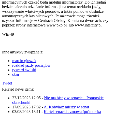
informacyjnych czekać będą mobilni informatorzy. Do ich zadań
będzie należało udzielanie informacji na temat rozkładu jazdy,
wskazywanie właściwych peronów, a także pomoc w obsłudze
automatycznych kas biletowych. Pasażerowie mogą również
uzyskać informacje w Centrach Obsługi Klienta na dworcach, czy
poprzez strony internetowe www.pkp.pl lub www.intercity.pl
Wła-49
Inne artykuły związane z:
marcin głuszek
rozkład jazdy pociągów
ryszard świlski
skm
Tweet
Related news items:
23/12/2023 12:05
-
Nie ma biedy w senacie... Pomorskie
obrachunki
17/09/2023 17:32
-
A. Kobylarz mierzy w senat
03/08/2023 18:11
-
Kartel senacki - zmowa (po)morska