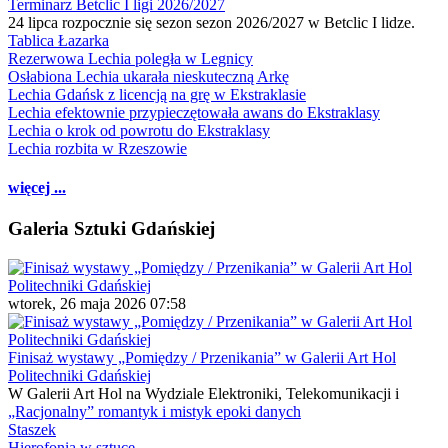
Terminarz Betclic I ligi 2026/2027
24 lipca rozpocznie się sezon sezon 2026/2027 w Betclic I lidze.
Tablica Łazarka
Rezerwowa Lechia poległa w Legnicy
Osłabiona Lechia ukarała nieskuteczną Arkę
Lechia Gdańsk z licencją na grę w Ekstraklasie
Lechia efektownie przypieczętowała awans do Ekstraklasy
Lechia o krok od powrotu do Ekstraklasy
Lechia rozbita w Rzeszowie
więcej ...
Galeria Sztuki Gdańskiej
wtorek, 26 maja 2026 07:58
Finisaż wystawy „Pomiędzy / Przenikania” w Galerii Art Hol
Politechniki Gdańskiej
W Galerii Art Hol na Wydziale Elektroniki, Telekomunikacji i
„Racjonalny” romantyk i mistyk epoki danych
Staszek
Hierofonia w sztuce