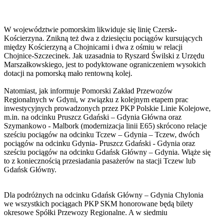
W województwie pomorskim likwiduje się linię Czersk-
Kościerzyna. Znikną też dwa z dziesięciu pociągów kursujących
między Kościerzyną a Chojnicami i dwa z ośmiu w relacji
Chojnice-Szczecinek. Jak uzasadnia to Ryszard Świlski z Urzędu
Marszałkowskiego, jest to podyktowane ograniczeniem wysokich
dotacji na pomorską mało rentowną kolej.
Natomiast, jak informuje Pomorski Zakład Przewozów
Regionalnych w Gdyni, w związku z kolejnym etapem prac
inwestycyjnych prowadzonych przez PKP Polskie Linie Kolejowe,
m.in. na odcinku Pruszcz Gdański – Gdynia Główna oraz
Szymankowo - Malbork (modernizacja linii E65) skrócono relacje
sześciu pociągów na odcinku Tczew – Gdynia – Tczew, dwóch
pociągów na odcinku Gdynia- Pruszcz Gdański - Gdynia oraz
sześciu pociągów na odcinku Gdańsk Główny – Gdynia. Wiąże się
to z koniecznością przesiadania pasażerów na stacji Tczew lub
Gdańsk Główny.
Dla podróżnych na odcinku Gdańsk Główny – Gdynia Chylonia
we wszystkich pociągach PKP SKM honorowane będą bilety
okresowe Spółki Przewozy Regionalne. A w siedmiu