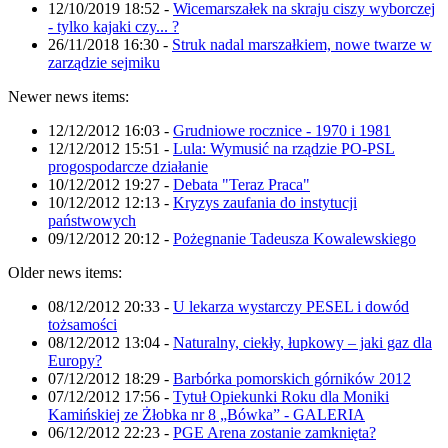
12/10/2019 18:52
-
Wicemarszałek na skraju ciszy wyborczej
- tylko kajaki czy... ?
26/11/2018 16:30
-
Struk nadal marszałkiem, nowe twarze w
zarządzie sejmiku
Newer news items:
12/12/2012 16:03
-
Grudniowe rocznice - 1970 i 1981
12/12/2012 15:51
-
Lula: Wymusić na rządzie PO-PSL
progospodarcze działanie
10/12/2012 19:27
-
Debata "Teraz Praca"
10/12/2012 12:13
-
Kryzys zaufania do instytucji
państwowych
09/12/2012 20:12
-
Pożegnanie Tadeusza Kowalewskiego
Older news items:
08/12/2012 20:33
-
U lekarza wystarczy PESEL i dowód
tożsamości
08/12/2012 13:04
-
Naturalny, ciekły, łupkowy – jaki gaz dla
Europy?
07/12/2012 18:29
-
Barbórka pomorskich górników 2012
07/12/2012 17:56
-
Tytuł Opiekunki Roku dla Moniki
Kamińskiej ze Żłobka nr 8 „Bówka” - GALERIA
06/12/2012 22:23
-
PGE Arena zostanie zamknięta?