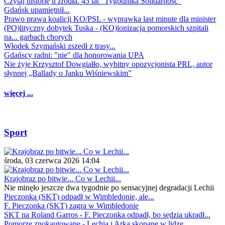
Czytaj historię u źródła. 45 lat "Tygodnika Solidarność"
Gdańsk upamiętnił...
Prawo prawa koalicji KO/PSL - wyprawka last minute dla minister
(PO)lityczny dobytek Tuska - (KO)lonizacja pomorskich szpitali
na... garbach chorych
Włodek Szymański zszedł z trasy...
Gdańscy radni: "nie" dla honorowania UPA
Nie żyje Krzysztof Dowgiałło, wybitny opozycjonista PRL, autor
słynnej „Ballady o Janku Wiśniewskim”
więcej ...
Sport
środa, 03 czerwca 2026 14:04
Krajobraz po bitwie... Co w Lechii...
Nie minęło jeszcze dwa tygodnie po sensacyjnej degradacji Lechii
Pieczonka (SKT) odpadł w Wimbledonie, ale...
F. Pieczonka (SKT) zagra w Wimbledonie
SKT na Roland Garros - F. Pieczonka odpadł, bo sędzia ukradł...
Pomorze znokautowane - Lechia i Arka skopane w lidze