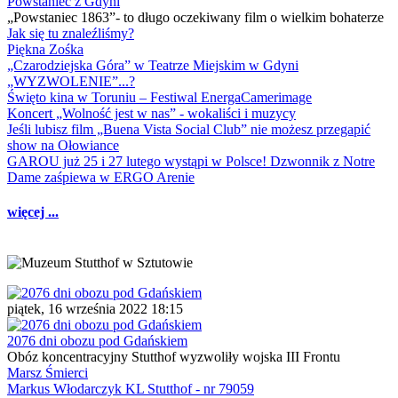
Powstaniec z Gdyni
„Powstaniec 1863”- to długo oczekiwany film o wielkim bohaterze
Jak się tu znaleźliśmy?
Piękna Zośka
„Czarodziejska Góra” w Teatrze Miejskim w Gdyni
„WYZWOLENIE”...?
Święto kina w Toruniu – Festiwal EnergaCamerimage
Koncert „Wolność jest w nas” - wokaliści i muzycy
Jeśli lubisz film „Buena Vista Social Club” nie możesz przegapić
show na Ołowiance
GAROU już 25 i 27 lutego wystąpi w Polsce! Dzwonnik z Notre
Dame zaśpiewa w ERGO Arenie
więcej ...
piątek, 16 września 2022 18:15
2076 dni obozu pod Gdańskiem
Obóz koncentracyjny Stutthof wyzwoliły wojska III Frontu
Marsz Śmierci
Markus Włodarczyk KL Stutthof - nr 79059