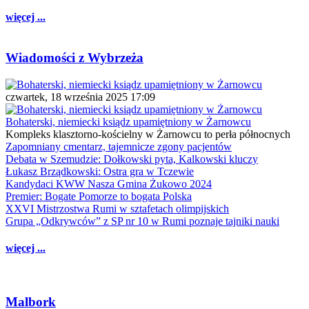
więcej ...
Wiadomości z Wybrzeża
czwartek, 18 września 2025 17:09
Bohaterski, niemiecki ksiądz upamiętniony w Żarnowcu
Kompleks klasztorno-kościelny w Żarnowcu to perła północnych
Zapomniany cmentarz, tajemnicze zgony pacjentów
Debata w Szemudzie: Dołkowski pyta, Kalkowski kluczy
Łukasz Brządkowski: Ostra gra w Tczewie
Kandydaci KWW Nasza Gmina Żukowo 2024
Premier: Bogate Pomorze to bogata Polska
XXVI Mistrzostwa Rumi w sztafetach olimpijskich
Grupa „Odkrywców” z SP nr 10 w Rumi poznaje tajniki nauki
więcej ...
Malbork