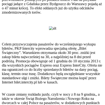
pociągi jadące z Gdańska przez Bydgoszcz do Warszawy pojadą aż
o 47 minut krócej. To efekt oddanych już do użytku odcinków
zmodernizowanych torów.
Celem przyzwyczajenia pasażerów do wcześniejszego wykupu
biletów, PKP Intercity wprowadza specjalną ofertę „Bilet
Świąteczny”. Warunkiem otrzymania około 30 proc. zniżki jest
zakup biletu najwcześniej na 30, a najpóźniej na 8 dni przed
podróżą. Promocja obowiązuje od 1 grudnia do 10 stycznia 2013 r.
dla wszystkich pociągów Express oraz Express InterCity. Oferta nie
ma ograniczeń co do liczby sprzedanych biletów na dany pociąg,
klasę, termin oraz trasę. Dodatkowo będą uwzględniane wszystkie
standardowe ulgi i zniżki. Bilety Świąteczne można kupić przez
Internet bilet.intercity.pl lub w kasach.
W czasie zmiany rozkładu jazdy, czyli w nocy z 8 na 9 grudnia,, a
także w okresie Świąt Bożego Narodzenia i Nowego Roku na
dworcach w całej Polsce na pasażerów, w dodatkowych punktach