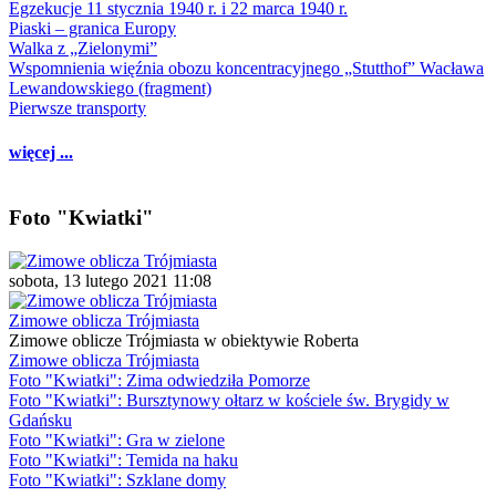
Egzekucje 11 stycznia 1940 r. i 22 marca 1940 r.
Piaski – granica Europy
Walka z „Zielonymi”
Wspomnienia więźnia obozu koncentracyjnego „Stutthof” Wacława
Lewandowskiego (fragment)
Pierwsze transporty
więcej ...
Foto "Kwiatki"
sobota, 13 lutego 2021 11:08
Zimowe oblicza Trójmiasta
Zimowe oblicze Trójmiasta w obiektywie Roberta
Zimowe oblicza Trójmiasta
Foto "Kwiatki": Zima odwiedziła Pomorze
Foto "Kwiatki": Bursztynowy ołtarz w kościele św. Brygidy w
Gdańsku
Foto "Kwiatki": Gra w zielone
Foto "Kwiatki": Temida na haku
Foto "Kwiatki": Szklane domy