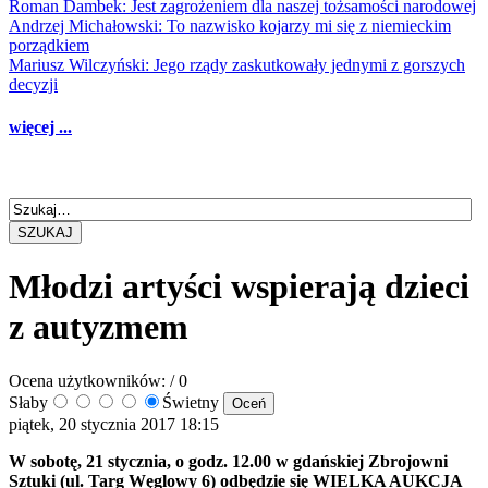
Roman Dambek: Jest zagrożeniem dla naszej tożsamości narodowej
Andrzej Michałowski: To nazwisko kojarzy mi się z niemieckim
porządkiem
Mariusz Wilczyński: Jego rządy zaskutkowały jednymi z gorszych
decyzji
więcej ...
SZUKAJ
Młodzi artyści wspierają dzieci
z autyzmem
Ocena użytkowników:
/ 0
Słaby
Świetny
piątek, 20 stycznia 2017 18:15
W sobotę, 21 stycznia, o godz. 12.00 w gdańskiej Zbrojowni
Sztuki (ul. Targ Węglowy 6) odbędzie się WIELKA AUKCJA