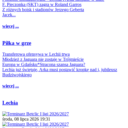
F. Pieczonka (SKT) zagra w Roland Garros
Z różnych boisk i stadionów Jerzego Geberta
Jacek...
więcej ...
Piłka w grze
Transferowa ofensywa w Lechii trwa
Młodzież z Jaguara nie zostaje w Trójmieście
Europa w Gdańsku*Stracona szansa Jaguara?
Lechia już świętuje, Arka musi postawić kropkę nad i, jubileusz
Budziwojskiego
więcej ...
Lechia
środa, 08 lipca 2026 19:31