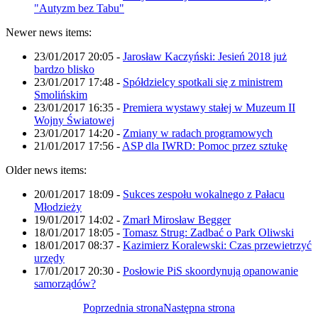
"Autyzm bez Tabu"
Newer news items:
23/01/2017 20:05
-
Jarosław Kaczyński: Jesień 2018 już
bardzo blisko
23/01/2017 17:48
-
Spółdzielcy spotkali się z ministrem
Smolińskim
23/01/2017 16:35
-
Premiera wystawy stałej w Muzeum II
Wojny Światowej
23/01/2017 14:20
-
Zmiany w radach programowych
21/01/2017 17:56
-
ASP dla IWRD: Pomoc przez sztukę
Older news items:
20/01/2017 18:09
-
Sukces zespołu wokalnego z Pałacu
Młodzieży
19/01/2017 14:02
-
Zmarł Mirosław Begger
18/01/2017 18:05
-
Tomasz Strug: Zadbać o Park Oliwski
18/01/2017 08:37
-
Kazimierz Koralewski: Czas przewietrzyć
urzędy
17/01/2017 20:30
-
Posłowie PiS skoordynują opanowanie
samorządów?
Poprzednia strona
Następna strona