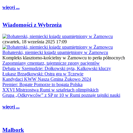
więcej ...
Wiadomości z Wybrzeża
czwartek, 18 września 2025 17:09
Bohaterski, niemiecki ksiądz upamiętniony w Żarnowcu
Kompleks klasztorno-kościelny w Żarnowcu to perła północnych
Zapomniany cmentarz, tajemnicze zgony pacjentów
Debata w Szemudzie: Dołkowski pyta, Kalkowski kluczy
Łukasz Brządkowski: Ostra gra w Tczewie
Kandydaci KWW Nasza Gmina Żukowo 2024
Premier: Bogate Pomorze to bogata Polska
XXVI Mistrzostwa Rumi w sztafetach olimpijskich
Grupa „Odkrywców” z SP nr 10 w Rumi poznaje tajniki nauki
więcej ...
Malbork