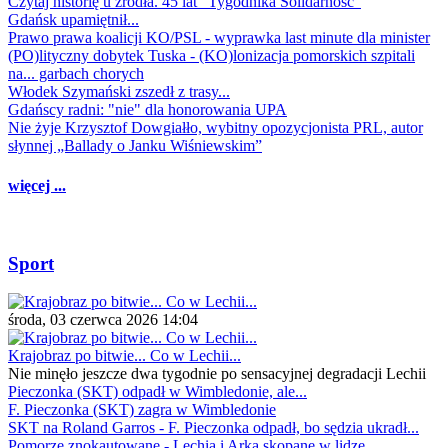
Czytaj historię u źródła. 45 lat "Tygodnika Solidarność"
Gdańsk upamiętnił...
Prawo prawa koalicji KO/PSL - wyprawka last minute dla minister
(PO)lityczny dobytek Tuska - (KO)lonizacja pomorskich szpitali
na... garbach chorych
Włodek Szymański zszedł z trasy...
Gdańscy radni: "nie" dla honorowania UPA
Nie żyje Krzysztof Dowgiałło, wybitny opozycjonista PRL, autor
słynnej „Ballady o Janku Wiśniewskim”
więcej ...
Sport
środa, 03 czerwca 2026 14:04
Krajobraz po bitwie... Co w Lechii...
Nie minęło jeszcze dwa tygodnie po sensacyjnej degradacji Lechii
Pieczonka (SKT) odpadł w Wimbledonie, ale...
F. Pieczonka (SKT) zagra w Wimbledonie
SKT na Roland Garros - F. Pieczonka odpadł, bo sędzia ukradł...
Pomorze znokautowane - Lechia i Arka skopane w lidze