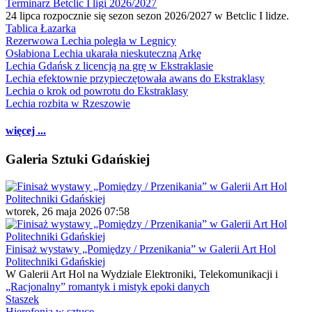
Terminarz Betclic I ligi 2026/2027
24 lipca rozpocznie się sezon sezon 2026/2027 w Betclic I lidze.
Tablica Łazarka
Rezerwowa Lechia poległa w Legnicy
Osłabiona Lechia ukarała nieskuteczną Arkę
Lechia Gdańsk z licencją na grę w Ekstraklasie
Lechia efektownie przypieczętowała awans do Ekstraklasy
Lechia o krok od powrotu do Ekstraklasy
Lechia rozbita w Rzeszowie
więcej ...
Galeria Sztuki Gdańskiej
wtorek, 26 maja 2026 07:58
Finisaż wystawy „Pomiędzy / Przenikania” w Galerii Art Hol
Politechniki Gdańskiej
W Galerii Art Hol na Wydziale Elektroniki, Telekomunikacji i
„Racjonalny” romantyk i mistyk epoki danych
Staszek
Hierofonia w sztuce