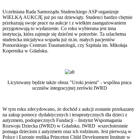
Uczelniana Rada Samorządu Studenckiego ASP organizuje
WIELKĄ AUKCJĘ już po raz dziewiąty. Studenci bardzo chętnie
przekazują swoje prace na aukcje i z wielkim zaangażowaniem
przygotowują to wydarzenie. Co roku wybierana jest inna
instytucja, która zajmuje się dziećmi w potrzebie. Ta szlachetna
studencka inicjatywa wsparła już m.in. małych pacjentów
Pomorskiego Centrum Traumatologii, czy Szpitala im. Mikołaja
Kopernika w Gdańsku.
Licytowany będzie także obraz "Uroki jesieni" - wspólna praca
uczniów integracyjnej zerówki IWRD
W tym roku zdecydowano, że dochód z aukcji zostanie przekazany
na zakup pomocy dydaktycznych i terapeutycznych dla dzieci z
autyzmem, podopiecznych Fundacji – Instytut Wspomagania
Rozwoju Dziecka (IWRD) w Gdańsku. IWRD wszechstronnie
pomaga dzieciom z autyzmem oraz ich rodzinom. Jest pierwszą w
Polsce i Europie repliką Princeton Child Development Institute w