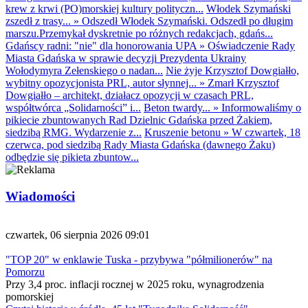
krew z krwi (PO)morskiej kultury polityczn...
Włodek Szymański
zszedł z trasy...
»
Odszedł Włodek Szymański. Odszedł po długim
marszu.Przemykał dyskretnie po różnych redakcjach, gdańs...
Gdańscy radni: "nie" dla honorowania UPA
»
Oświadczenie Rady
Miasta Gdańska w sprawie decyzji Prezydenta Ukrainy
Wołodymyra Zełenskiego o nadan...
Nie żyje Krzysztof Dowgiałło,
wybitny opozycjonista PRL, autor słynnej...
»
Zmarł Krzysztof
Dowgiałło – architekt, działacz opozycji w czasach PRL,
współtwórca „Solidarności” i...
Beton twardy...
»
Informowaliśmy o
pikiecie zbuntowanych Rad Dzielnic Gdańska przed Żakiem,
siedzibą RMG. Wydarzenie z...
Kruszenie betonu
»
W czwartek, 18
czerwca, pod siedzibą Rady Miasta Gdańska (dawnego Żaku)
odbędzie się pikieta zbuntow...
Wiadomości
czwartek, 06 sierpnia 2026 09:01
"TOP 20" w enklawie Tuska - przybywa "półmilionerów" na
Pomorzu
Przy 3,4 proc. inflacji rocznej w 2025 roku, wynagrodzenia
pomorskiej