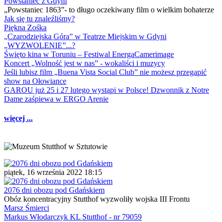
Powstaniec z Gdyni
„Powstaniec 1863”- to długo oczekiwany film o wielkim bohaterze
Jak się tu znaleźliśmy?
Piękna Zośka
„Czarodziejska Góra” w Teatrze Miejskim w Gdyni
„WYZWOLENIE”...?
Święto kina w Toruniu – Festiwal EnergaCamerimage
Koncert „Wolność jest w nas” - wokaliści i muzycy
Jeśli lubisz film „Buena Vista Social Club” nie możesz przegapić
show na Ołowiance
GAROU już 25 i 27 lutego wystąpi w Polsce! Dzwonnik z Notre
Dame zaśpiewa w ERGO Arenie
więcej ...
piątek, 16 września 2022 18:15
2076 dni obozu pod Gdańskiem
Obóz koncentracyjny Stutthof wyzwoliły wojska III Frontu
Marsz Śmierci
Markus Włodarczyk KL Stutthof - nr 79059