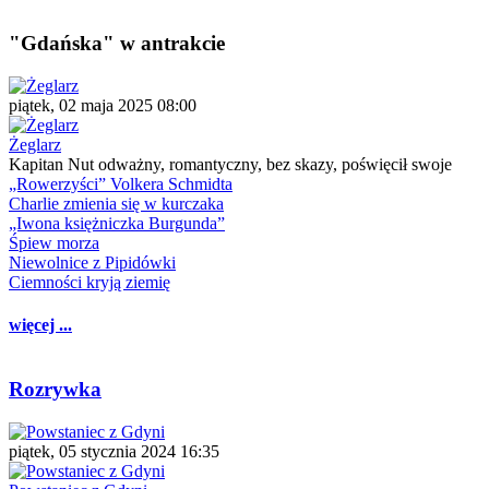
"Gdańska" w antrakcie
piątek, 02 maja 2025 08:00
Żeglarz
Kapitan Nut odważny, romantyczny, bez skazy, poświęcił swoje
„Rowerzyści” Volkera Schmidta
Charlie zmienia się w kurczaka
„Iwona księżniczka Burgunda”
Śpiew morza
Niewolnice z Pipidówki
Ciemności kryją ziemię
więcej ...
Rozrywka
piątek, 05 stycznia 2024 16:35