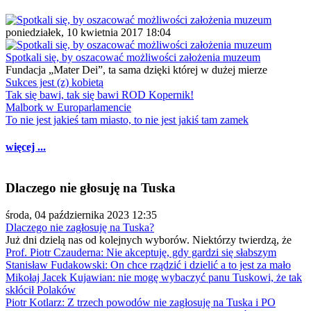
poniedziałek, 10 kwietnia 2017 18:04
Spotkali się, by oszacować możliwości założenia muzeum
Fundacja „Mater Dei”, ta sama dzięki której w dużej mierze
Sukces jest (z) kobietą
Tak się bawi, tak się bawi ROD Kopernik!
Malbork w Europarlamencie
To nie jest jakieś tam miasto, to nie jest jakiś tam zamek
więcej ...
Dlaczego nie głosuję na Tuska
środa, 04 października 2023 12:35
Dlaczego nie zagłosuję na Tuska?
Już dni dzielą nas od kolejnych wyborów. Niektórzy twierdzą, że
Prof. Piotr Czauderna: Nie akceptuję, gdy gardzi się słabszym
Stanisław Fudakowski: On chce rządzić i dzielić a to jest za mało
Mikołaj Jacek Kujawian: nie mogę wybaczyć panu Tuskowi, że tak
skłócił Polaków
Piotr Kotlarz: Z trzech powodów nie zagłosuję na Tuska i PO