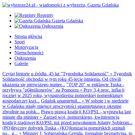
Reprinty
Gazeta Gdańska
Ogłoszenia
Strona główna
Sport
Motoryzacja
Nieruchomości
Ogłoszenia
Galerie
Czytaj historię u źródła. 45 lat "Tygodnika Solidarność"
»
Tygodnik
Solidarność obchodzi w tym roku 45-lecie istnienia. Od chwili
ukazania się pierwszego numer...
"TOP 20" w enklawie Tuska -
przybywa "półmilionerów" na Pomorzu
»
Przy 3,4 proc. inflacji
rocznej w 2025 roku, wynagrodzenia pomorskiej nomenklatury
gospodarczej kszt...
Gdańsk upamiętnił...
»
W sobotę i w niedzielę
w Gdańsku miały miejsce uroczystości upamiętniające okrutne
zbrodnie na polsk...
Prawo prawa koalicji KO/PSL - wyprawka last
minute dla minister
»
Zarząd woj. pomorskiego, kwintesencja
koalicji rządowej KO/PSL tuż przed powołaniem Jolanty Sobieran...
(PO)lityczny dobytek Tuska - (KO)lonizacja pomorskich szpitali
na... g...
»
Minister J. Sobierańska-Grenda, formalnie bezpartyjna, to