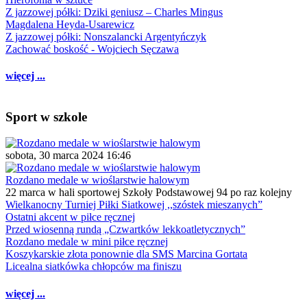
Z jazzowej półki: Dziki geniusz – Charles Mingus
Magdalena Heyda-Usarewicz
Z jazzowej półki: Nonszalancki Argentyńczyk
Zachować boskość - Wojciech Sęczawa
więcej ...
Sport w szkole
sobota, 30 marca 2024 16:46
Rozdano medale w wioślarstwie halowym
22 marca w hali sportowej Szkoły Podstawowej 94 po raz kolejny
Wielkanocny Turniej Piłki Siatkowej ,,szóstek mieszanych”
Ostatni akcent w piłce ręcznej
Przed wiosenną rundą „Czwartków lekkoatletycznych”
Rozdano medale w mini piłce ręcznej
Koszykarskie złota ponownie dla SMS Marcina Gortata
Licealna siatkówka chłopców ma finiszu
więcej ...