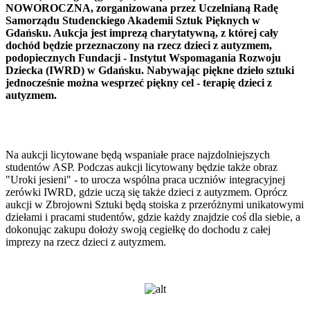
NOWOROCZNA, zorganizowana przez Uczelnianą Radę
Samorządu Studenckiego Akademii Sztuk Pięknych w
Gdańsku. Aukcja jest imprezą charytatywną, z której cały
dochód będzie przeznaczony na rzecz dzieci z autyzmem,
podopiecznych Fundacji - Instytut Wspomagania Rozwoju
Dziecka (IWRD) w Gdańsku. Nabywając piękne dzieło sztuki
jednocześnie można wesprzeć piękny cel - terapię dzieci z
autyzmem.
Na aukcji licytowane będą wspaniałe prace najzdolniejszych
studentów ASP. Podczas aukcji licytowany będzie także obraz
"Uroki jesieni" - to urocza wspólna praca uczniów integracyjnej
zerówki IWRD, gdzie uczą się także dzieci z autyzmem. Oprócz
aukcji w Zbrojowni Sztuki będą stoiska z przeróżnymi unikatowymi
dziełami i pracami studentów, gdzie każdy znajdzie coś dla siebie, a
dokonując zakupu dołoży swoją cegiełkę do dochodu z całej
imprezy na rzecz dzieci z autyzmem.