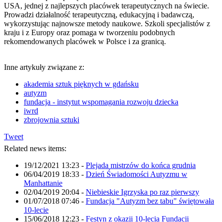
USA, jednej z najlepszych placówek terapeutycznych na świecie.
Prowadzi działalność terapeutyczną, edukacyjną i badawczą,
wykorzystując najnowsze metody naukowe. Szkoli specjalistów z
kraju i z Europy oraz pomaga w tworzeniu podobnych
rekomendowanych placówek w Polsce i za granicą.
Inne artykuły związane z:
akademia sztuk pięknych w gdańsku
autyzm
fundacja - instytut wspomagania rozwoju dziecka
iwrd
zbrojownia sztuki
Tweet
Related news items:
19/12/2021 13:23
-
Plejada mistrzów do końca grudnia
06/04/2019 18:33
-
Dzień Świadomości Autyzmu w
Manhattanie
02/04/2019 20:04
-
Niebieskie Igrzyska po raz pierwszy
01/07/2018 07:46
-
Fundacja "Autyzm bez tabu" świętowała
10-lecie
15/06/2018 12:23
-
Festyn z okazji 10-lecia Fundacji