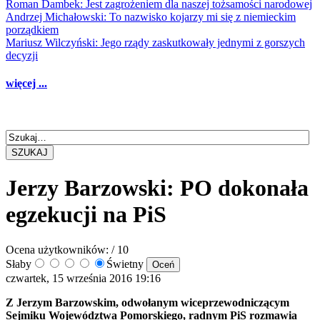
Roman Dambek: Jest zagrożeniem dla naszej tożsamości narodowej
Andrzej Michałowski: To nazwisko kojarzy mi się z niemieckim
porządkiem
Mariusz Wilczyński: Jego rządy zaskutkowały jednymi z gorszych
decyzji
więcej ...
SZUKAJ
Jerzy Barzowski: PO dokonała
egzekucji na PiS
Ocena użytkowników:
/ 10
Słaby
Świetny
czwartek, 15 września 2016 19:16
Z Jerzym Barzowskim, odwołanym wiceprzewodniczącym
Sejmiku Województwa Pomorskiego, radnym PiS rozmawia