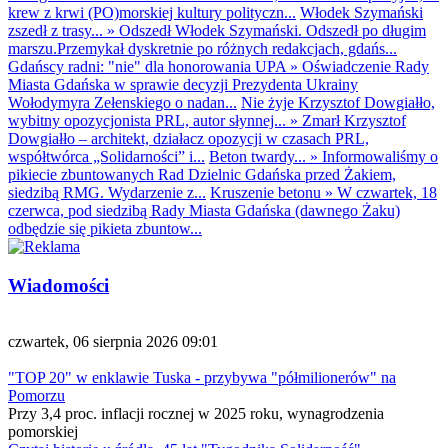
krew z krwi (PO)morskiej kultury polityczn...
Włodek Szymański
zszedł z trasy...
»
Odszedł Włodek Szymański. Odszedł po długim
marszu.Przemykał dyskretnie po różnych redakcjach, gdańs...
Gdańscy radni: "nie" dla honorowania UPA
»
Oświadczenie Rady
Miasta Gdańska w sprawie decyzji Prezydenta Ukrainy
Wołodymyra Zełenskiego o nadan...
Nie żyje Krzysztof Dowgiałło,
wybitny opozycjonista PRL, autor słynnej...
»
Zmarł Krzysztof
Dowgiałło – architekt, działacz opozycji w czasach PRL,
współtwórca „Solidarności” i...
Beton twardy...
»
Informowaliśmy o
pikiecie zbuntowanych Rad Dzielnic Gdańska przed Żakiem,
siedzibą RMG. Wydarzenie z...
Kruszenie betonu
»
W czwartek, 18
czerwca, pod siedzibą Rady Miasta Gdańska (dawnego Żaku)
odbędzie się pikieta zbuntow...
Wiadomości
czwartek, 06 sierpnia 2026 09:01
"TOP 20" w enklawie Tuska - przybywa "półmilionerów" na
Pomorzu
Przy 3,4 proc. inflacji rocznej w 2025 roku, wynagrodzenia
pomorskiej