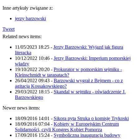
Inne artykuły związane z:
jerzy barzowski
Tweet
Related news items:
11/05/2023 18:25
-
Jerzy Barzowski: Wyjazd jak figura
literacka
10/12/2022 10:46
-
Jerzy Barzowski: Imperium pomorskiej
władzy
19/10/2022 20:20
-
Prokurator w pomorskim sejmiku -
Kleinschmidt w tarapatach?
26/04/2022 09:43
-
Barzowski wygrał z Bejmem - co z
agitacją Kossakowskiego?
29/03/2022 18:15
-
Skandal w sejmiku - oświadczenie J.
Barzowskiego
Newer news items:
18/09/2016 14:01
-
Sikora pyta Struka o komisję Trykoski
18/09/2016 07:04
-
Kobiety w Europejskim Centrum
Solidarności, czyli Kongres Kobiet Pomorza
17/09/2016 15:24
-
Symboliczna inauguracja budowy