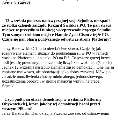
Artur S. Górski
– 12 września podczas nadzwyczajnej sesji Sejmiku, nie spadł
ze stołka członek zarządu Ryszard Świlski z PO. To pan stracił
miejsce w prezydium i funkcję wiceprzewodniczącego Sejmiku.
Tym samym zrobiono miejsce Hannie Zych-Cisoń z tejże PO.
Czuje się pan ofiarą politycznego odwetu ze strony Platformy?
Jerzy Barzowski: Ofiara to niewłaściwe słowo. Czuję się jak
rozgrywany element, służący do poukładania sił w PO w ramach
waśni na Platformie i do ataku PO na PiS. To jeszcze gorzej brzmi.
Jeśli jest się powołanym to trzeba się liczyć z odwołaniem (śmiech).
Jednak 12 września nastąpiło złamanie zasad demokracji. One nie są
zapisane ustawowo, ale obowiązują jako dobry zwyczaj. Mówię o
zasadzie umożliwienia choćby minimalnego, jednoosbowego,
uczestniczenia opozycji w gronie mającym wpływ na pracę
Sejmiku.
- Czyli padł pan ofiarą demokracji w wydaniu Platformy
Obywatelskiej, która jakoby tej demokracji broni przed
wrażym PiS-em?
Jerzy Barzowski: Demokracji? Przecież zawsze, od ustanowienia