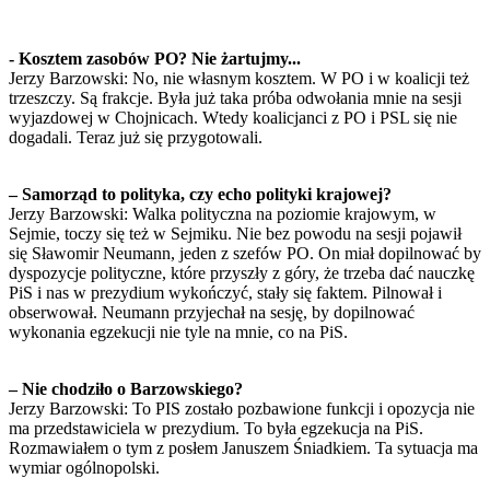
- Kosztem zasobów PO? Nie żartujmy...
Jerzy Barzowski: No, nie własnym kosztem. W PO i w koalicji też
trzeszczy. Są frakcje. Była już taka próba odwołania mnie na sesji
wyjazdowej w Chojnicach. Wtedy koalicjanci z PO i PSL się nie
dogadali. Teraz już się przygotowali.
– Samorząd to polityka, czy echo polityki krajowej?
Jerzy Barzowski: Walka polityczna na poziomie krajowym, w
Sejmie, toczy się też w Sejmiku. Nie bez powodu na sesji pojawił
się Sławomir Neumann, jeden z szefów PO. On miał dopilnować by
dyspozycje polityczne, które przyszły z góry, że trzeba dać nauczkę
PiS i nas w prezydium wykończyć, stały się faktem. Pilnował i
obserwował. Neumann przyjechał na sesję, by dopilnować
wykonania egzekucji nie tyle na mnie, co na PiS.
– Nie chodziło o Barzowskiego?
Jerzy Barzowski: To PIS zostało pozbawione funkcji i opozycja nie
ma przedstawiciela w prezydium. To była egzekucja na PiS.
Rozmawiałem o tym z posłem Januszem Śniadkiem. Ta sytuacja ma
wymiar ogólnopolski.