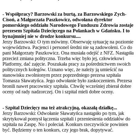
- Współpracy? Barzowski za burtą, za Barzowskiego Zych-
Cisoń, a Małgorzata Paszkowicz, odwołana dyrektor
pomorskiego oddziału Narodowego Funduszu Zdrowia zostaje
prezesem Szpitala Dziecięcego na Polankach w Gdańsku. I to
bynajmniej nie w drodze konkursu....
Jerzy Barzowski: O tym mówimy. Obserwuję sytuację na poziomie
województwa. Pacjenci i personel średni nie są zadowoleni. Co do
pani Małgorzaty Paszkowicz. Ona musiała odejść z NFZ. Nastąpiła
przecież zmiana polityczna. Trzeba więc było jej, człowiekowi
Platformy, dać zajęcie. Poszukała pracy za pośrednictwem swoich
politycznych kolegów. Uznano więc, że należy ją umieścić na
stanowisku zwolnionym przez poprzedniego prezesa szpitala
Tomasza Sławatyńca. Jego odwołanie było zaskoczeniem. Prezesa
bronili nawet pracownicy szpitala. Chwilę wcześniej zbierał dobre
oceny od rady nadzorczej. On i szpital mieli dobre oceny.
- Szpital Dziecięcy ma też atrakcyjną, okazałą działkę...
Jerzy Barzowski: Odwołanie Sławatyńca nastąpiło po tym, jak
skrytykował pomysł łączenia szpitali i przeniesienia oddziałów do
szpitala na Zaspę. No i poleciał. Konkurs rzeczywiście powinien
być. Będziemy o ten konkurs, czy jego brak, dopytywać.