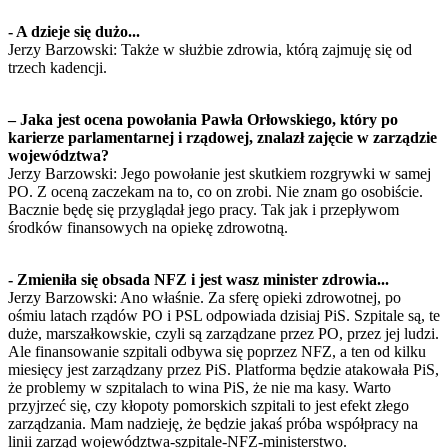
- A dzieje się dużo...
Jerzy Barzowski: Także w służbie zdrowia, którą zajmuję się od
trzech kadencji.
– Jaka jest ocena powołania Pawła Orłowskiego, który po
karierze parlamentarnej i rządowej, znalazł zajęcie w zarządzie
województwa?
Jerzy Barzowski: Jego powołanie jest skutkiem rozgrywki w samej
PO. Z oceną zaczekam na to, co on zrobi. Nie znam go osobiście.
Bacznie będę się przyglądał jego pracy. Tak jak i przepływom
środków finansowych na opiekę zdrowotną.
- Zmieniła się obsada NFZ i jest wasz minister zdrowia...
Jerzy Barzowski: Ano właśnie. Za sferę opieki zdrowotnej, po
ośmiu latach rządów PO i PSL odpowiada dzisiaj PiS. Szpitale są, te
duże, marszałkowskie, czyli są zarządzane przez PO, przez jej ludzi.
Ale finansowanie szpitali odbywa się poprzez NFZ, a ten od kilku
miesięcy jest zarządzany przez PiS. Platforma będzie atakowała PiS,
że problemy w szpitalach to wina PiS, że nie ma kasy. Warto
przyjrzeć się, czy kłopoty pomorskich szpitali to jest efekt złego
zarządzania. Mam nadzieję, że będzie jakaś próba współpracy na
linii zarząd województwa-szpitale-NFZ-ministerstwo.