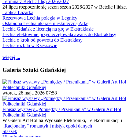
Terminarz Betclic I ligi 2026/2027
24 lipca rozpocznie się sezon sezon 2026/2027 w Betclic I lidze.
Tablica Łazarka
Rezerwowa Lechia poległa w Legnicy
Osłabiona Lechia ukarała nieskuteczną Arkę
Lechia Gdańsk z licencją na grę w Ekstraklasie
Lechia efektownie przypieczętowała awans do Ekstraklasy
Lechia o krok od powrotu do Ekstraklasy
Lechia rozbita w Rzeszowie
więcej ...
Galeria Sztuki Gdańskiej
wtorek, 26 maja 2026 07:58
Finisaż wystawy „Pomiędzy / Przenikania” w Galerii Art Hol
Politechniki Gdańskiej
W Galerii Art Hol na Wydziale Elektroniki, Telekomunikacji i
„Racjonalny” romantyk i mistyk epoki danych
Staszek
Hierofonia w sztuce