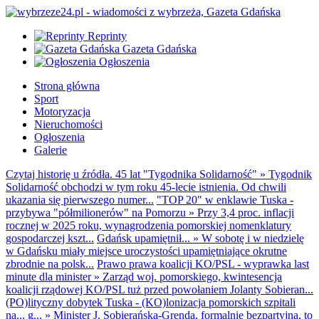
Reprinty
Gazeta Gdańska
Ogłoszenia
Strona główna
Sport
Motoryzacja
Nieruchomości
Ogłoszenia
Galerie
Czytaj historię u źródła. 45 lat "Tygodnika Solidarność"
»
Tygodnik
Solidarność obchodzi w tym roku 45-lecie istnienia. Od chwili
ukazania się pierwszego numer...
"TOP 20" w enklawie Tuska -
przybywa "półmilionerów" na Pomorzu
»
Przy 3,4 proc. inflacji
rocznej w 2025 roku, wynagrodzenia pomorskiej nomenklatury
gospodarczej kszt...
Gdańsk upamiętnił...
»
W sobotę i w niedzielę
w Gdańsku miały miejsce uroczystości upamiętniające okrutne
zbrodnie na polsk...
Prawo prawa koalicji KO/PSL - wyprawka last
minute dla minister
»
Zarząd woj. pomorskiego, kwintesencja
koalicji rządowej KO/PSL tuż przed powołaniem Jolanty Sobieran...
(PO)lityczny dobytek Tuska - (KO)lonizacja pomorskich szpitali
na... g...
»
Minister J. Sobierańska-Grenda, formalnie bezpartyjna, to