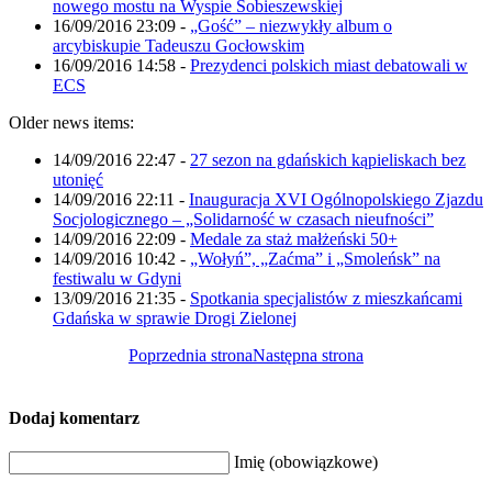
nowego mostu na Wyspie Sobieszewskiej
16/09/2016 23:09
-
„Gość” – niezwykły album o
arcybiskupie Tadeuszu Gocłowskim
16/09/2016 14:58
-
Prezydenci polskich miast debatowali w
ECS
Older news items:
14/09/2016 22:47
-
27 sezon na gdańskich kąpieliskach bez
utonięć
14/09/2016 22:11
-
Inauguracja XVI Ogólnopolskiego Zjazdu
Socjologicznego – „Solidarność w czasach nieufności”
14/09/2016 22:09
-
Medale za staż małżeński 50+
14/09/2016 10:42
-
„Wołyń”, „Zaćma” i „Smoleńsk” na
festiwalu w Gdyni
13/09/2016 21:35
-
Spotkania specjalistów z mieszkańcami
Gdańska w sprawie Drogi Zielonej
Poprzednia strona
Następna strona
Dodaj komentarz
Imię (obowiązkowe)