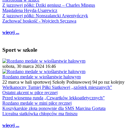
Z jazzowej półki: Dziki geniusz – Charles Mingus
Magdalena Heyda-Usarewicz
Z jazzowej półki: Nonszalancki Argentyńczyk
Zachować boskość - Wojciech Sęczawa
więcej ...
Sport w szkole
sobota, 30 marca 2024 16:46
Rozdano medale w wioślarstwie halowym
22 marca w hali sportowej Szkoły Podstawowej 94 po raz kolejny
Wielkanocny Turniej Piłki Siatkowej ,,szóstek mieszanych”
Ostatni akcent w piłce ręcznej
Przed wiosenną rundą „Czwartków lekkoatletycznych”
Rozdano medale w mini piłce ręcznej
Koszykarskie złota ponownie dla SMS Marcina Gortata
Licealna siatkówka chłopców ma finiszu
więcej ...