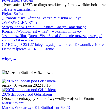
Powstaniec z Gdyni
„Powstaniec 1863”- to długo oczekiwany film o wielkim bohaterze
Jak się tu znaleźliśmy?
Piękna Zośka
„Czarodziejska Góra” w Teatrze Miejskim w Gdyni
„WYZWOLENIE”...?
Święto kina w Toruniu – Festiwal EnergaCamerimage
Koncert „Wolność jest w nas” - wokaliści i muzycy
Jeśli lubisz film „Buena Vista Social Club” nie możesz przegapić
show na Ołowiance
GAROU już 25 i 27 lutego wystąpi w Polsce! Dzwonnik z Notre
Dame zaśpiewa w ERGO Arenie
więcej ...
piątek, 16 września 2022 18:15
2076 dni obozu pod Gdańskiem
Obóz koncentracyjny Stutthof wyzwoliły wojska III Frontu
Marsz Śmierci
Markus Włodarczyk KL Stutthof - nr 79059