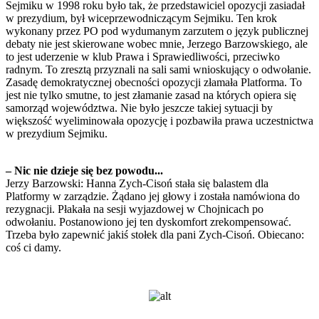
Sejmiku w 1998 roku było tak, że przedstawiciel opozycji zasiadał
w prezydium, był wiceprzewodniczącym Sejmiku. Ten krok
wykonany przez PO pod wydumanym zarzutem o język publicznej
debaty nie jest skierowane wobec mnie, Jerzego Barzowskiego, ale
to jest uderzenie w klub Prawa i Sprawiedliwości, przeciwko
radnym. To zresztą przyznali na sali sami wnioskujący o odwołanie.
Zasadę demokratycznej obecności opozycji złamała Platforma. To
jest nie tylko smutne, to jest złamanie zasad na których opiera się
samorząd województwa. Nie było jeszcze takiej sytuacji by
większość wyeliminowała opozycję i pozbawiła prawa uczestnictwa
w prezydium Sejmiku.
– Nic nie dzieje się bez powodu...
Jerzy Barzowski: Hanna Zych-Cisoń stała się balastem dla
Platformy w zarządzie. Żądano jej głowy i została namówiona do
rezygnacji. Płakała na sesji wyjazdowej w Chojnicach po
odwołaniu. Postanowiono jej ten dyskomfort zrekompensować.
Trzeba było zapewnić jakiś stołek dla pani Zych-Cisoń. Obiecano:
coś ci damy.