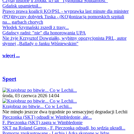
Czytaj historię u źródła. 45 lat "Tygodnika Solidarność"
Gdańsk upamiętnił...
Prawo prawa koalicji KO/PSL - wyprawka last minute dla minister
(PO)lityczny dobytek Tuska - (KO)lonizacja pomorskich szpitali
na... garbach chorych
Włodek Szymański zszedł z trasy...
Gdańscy radni: "nie" dla honorowania UPA
Nie żyje Krzysztof Dowgiałło, wybitny opozycjonista PRL, autor
słynnej „Ballady o Janku Wiśniewskim”
więcej ...
Sport
środa, 03 czerwca 2026 14:04
Krajobraz po bitwie... Co w Lechii...
Nie minęło jeszcze dwa tygodnie po sensacyjnej degradacji Lechii
Pieczonka (SKT) odpadł w Wimbledonie, ale...
F. Pieczonka (SKT) zagra w Wimbledonie
SKT na Roland Garros - F. Pieczonka odpadł, bo sędzia ukradł...
Pomorze znokautowane - Lechia i Arka skopane w lidze