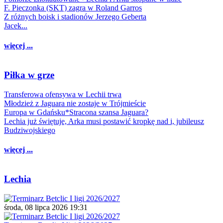
F. Pieczonka (SKT) zagra w Roland Garros
Z różnych boisk i stadionów Jerzego Geberta
Jacek...
więcej ...
Piłka w grze
Transferowa ofensywa w Lechii trwa
Młodzież z Jaguara nie zostaje w Trójmieście
Europa w Gdańsku*Stracona szansa Jaguara?
Lechia już świętuje, Arka musi postawić kropkę nad i, jubileusz
Budziwojskiego
więcej ...
Lechia
środa, 08 lipca 2026 19:31