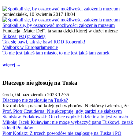
poniedziałek, 10 kwietnia 2017 18:04
Spotkali się, by oszacować możliwości założenia muzeum
Fundacja „Mater Dei”, ta sama dzięki której w dużej mierze
Sukces jest (z) kobietą
Tak się bawi, tak się bawi ROD Kopernik!
Malbork w Europarlamencie
To nie jest jakieś tam miasto, to nie jest jakiś tam zamek
więcej ...
Dlaczego nie głosuję na Tuska
środa, 04 października 2023 12:35
Dlaczego nie zagłosuję na Tuska?
Już dni dzielą nas od kolejnych wyborów. Niektórzy twierdzą, że
Prof. Piotr Czauderna: Nie akceptuję, gdy gardzi się słabszym
Stanisław Fudakowski: On chce rządzić i dzielić a to jest za mało
Mikołaj Jacek Kujawian: nie mogę wybaczyć panu Tuskowi, że tak
skłócił Polaków
Piotr Kotlarz: Z trzech powodów nie zagłosuję na Tuska i PO