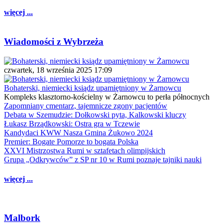
więcej ...
Wiadomości z Wybrzeża
czwartek, 18 września 2025 17:09
Bohaterski, niemiecki ksiądz upamiętniony w Żarnowcu
Kompleks klasztorno-kościelny w Żarnowcu to perła północnych
Zapomniany cmentarz, tajemnicze zgony pacjentów
Debata w Szemudzie: Dołkowski pyta, Kalkowski kluczy
Łukasz Brządkowski: Ostra gra w Tczewie
Kandydaci KWW Nasza Gmina Żukowo 2024
Premier: Bogate Pomorze to bogata Polska
XXVI Mistrzostwa Rumi w sztafetach olimpijskich
Grupa „Odkrywców” z SP nr 10 w Rumi poznaje tajniki nauki
więcej ...
Malbork