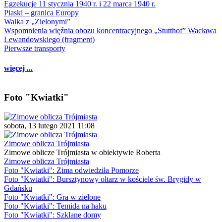
Egzekucje 11 stycznia 1940 r. i 22 marca 1940 r.
Piaski – granica Europy
Walka z „Zielonymi”
Wspomnienia więźnia obozu koncentracyjnego „Stutthof” Wacława
Lewandowskiego (fragment)
Pierwsze transporty
więcej ...
Foto "Kwiatki"
sobota, 13 lutego 2021 11:08
Zimowe oblicza Trójmiasta
Zimowe oblicze Trójmiasta w obiektywie Roberta
Zimowe oblicza Trójmiasta
Foto "Kwiatki": Zima odwiedziła Pomorze
Foto "Kwiatki": Bursztynowy ołtarz w kościele św. Brygidy w
Gdańsku
Foto "Kwiatki": Gra w zielone
Foto "Kwiatki": Temida na haku
Foto "Kwiatki": Szklane domy