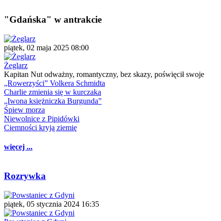
"Gdańska" w antrakcie
piątek, 02 maja 2025 08:00
Żeglarz
Kapitan Nut odważny, romantyczny, bez skazy, poświęcił swoje
„Rowerzyści” Volkera Schmidta
Charlie zmienia się w kurczaka
„Iwona księżniczka Burgunda”
Śpiew morza
Niewolnice z Pipidówki
Ciemności kryją ziemię
więcej ...
Rozrywka
piątek, 05 stycznia 2024 16:35