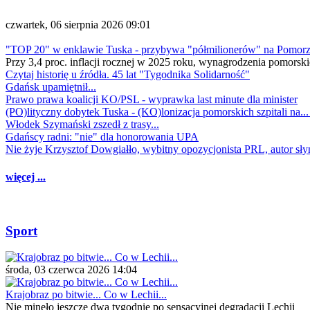
czwartek, 06 sierpnia 2026 09:01
"TOP 20" w enklawie Tuska - przybywa "półmilionerów" na Pomor
Przy 3,4 proc. inflacji rocznej w 2025 roku, wynagrodzenia pomorski
Czytaj historię u źródła. 45 lat "Tygodnika Solidarność"
Gdańsk upamiętnił...
Prawo prawa koalicji KO/PSL - wyprawka last minute dla minister
(PO)lityczny dobytek Tuska - (KO)lonizacja pomorskich szpitali na..
Włodek Szymański zszedł z trasy...
Gdańscy radni: "nie" dla honorowania UPA
Nie żyje Krzysztof Dowgiałło, wybitny opozycjonista PRL, autor sł
więcej ...
Sport
środa, 03 czerwca 2026 14:04
Krajobraz po bitwie... Co w Lechii...
Nie minęło jeszcze dwa tygodnie po sensacyjnej degradacji Lechii