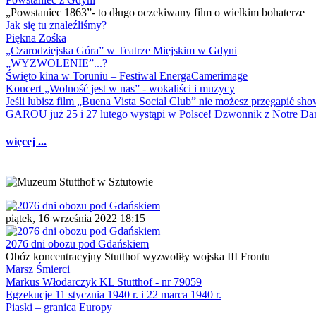
„Powstaniec 1863”- to długo oczekiwany film o wielkim bohaterze
Jak się tu znaleźliśmy?
Piękna Zośka
„Czarodziejska Góra” w Teatrze Miejskim w Gdyni
„WYZWOLENIE”...?
Święto kina w Toruniu – Festiwal EnergaCamerimage
Koncert „Wolność jest w nas” - wokaliści i muzycy
Jeśli lubisz film „Buena Vista Social Club” nie możesz przegapić s
GAROU już 25 i 27 lutego wystąpi w Polsce! Dzwonnik z Notre 
więcej ...
piątek, 16 września 2022 18:15
2076 dni obozu pod Gdańskiem
Obóz koncentracyjny Stutthof wyzwoliły wojska III Frontu
Marsz Śmierci
Markus Włodarczyk KL Stutthof - nr 79059
Egzekucje 11 stycznia 1940 r. i 22 marca 1940 r.
Piaski – granica Europy