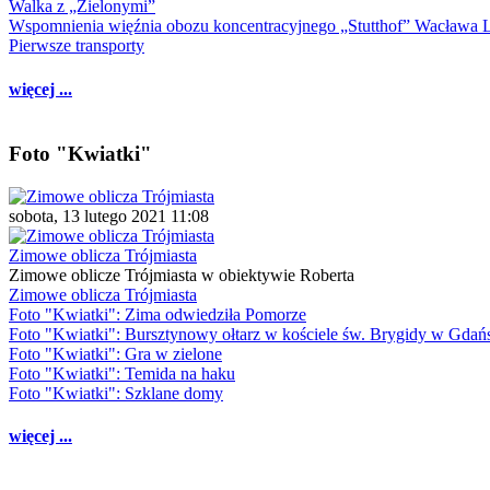
Walka z „Zielonymi”
Wspomnienia więźnia obozu koncentracyjnego „Stutthof” Wacława 
Pierwsze transporty
więcej ...
Foto "Kwiatki"
sobota, 13 lutego 2021 11:08
Zimowe oblicza Trójmiasta
Zimowe oblicze Trójmiasta w obiektywie Roberta
Zimowe oblicza Trójmiasta
Foto "Kwiatki": Zima odwiedziła Pomorze
Foto "Kwiatki": Bursztynowy ołtarz w kościele św. Brygidy w Gdań
Foto "Kwiatki": Gra w zielone
Foto "Kwiatki": Temida na haku
Foto "Kwiatki": Szklane domy
więcej ...