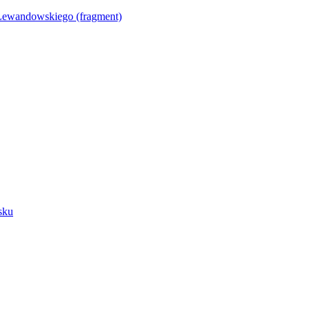
Lewandowskiego (fragment)
sku