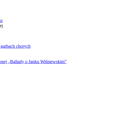
zu
ej
. garbach chorych
ynnej „Ballady o Janku Wiśniewskim”