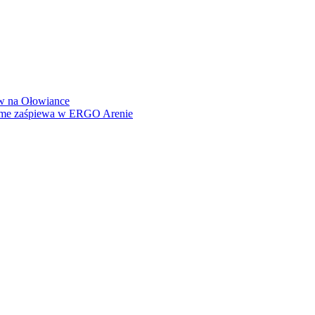
how na Ołowiance
Dame zaśpiewa w ERGO Arenie