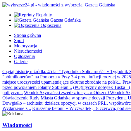
Reprinty
Gazeta Gdańska
Ogłoszenia
Strona główna
Sport
Motoryzacja
Nieruchomości
Ogłoszenia
Galerie
Czytaj historię u źródła. 45 lat "Tygodnika Solidarność"
»
Tygodnik S
"półmilionerów" na Pomorzu
»
Przy 3,4 proc. inflacji rocznej w 20
miejsce uroczystości upamiętniające okrutne zbrodnie na polsk...
Praw
przed powołaniem Jolanty Sobieran...
(PO)lityczny dobytek Tuska - (K
polityczn...
Włodek Szymański zszedł z trasy...
»
Odszedł Włodek Szy
Oświadczenie Rady Miasta Gdańska w sprawie decyzji Prezydenta U
Dowgiałło – architekt, działacz opozycji w czasach PRL, współtwórca 
Wydarzenie z...
Kruszenie betonu
»
W czwartek, 18 czerwca, pod sie
Wiadomości