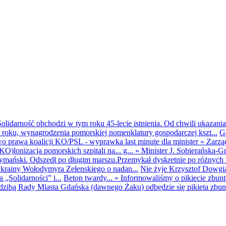
olidarność obchodzi w tym roku 45-lecie istnienia. Od chwili ukazania
25 roku, wynagrodzenia pomorskiej nomenklatury gospodarczej kszt...
G
o prawa koalicji KO/PSL - wyprawka last minute dla minister
»
Zarzą
O)lonizacja pomorskich szpitali na... g...
»
Minister J. Sobierańska-G
mański. Odszedł po długim marszu.Przemykał dyskretnie po różnych r
krainy Wołodymyra Zełenskiego o nadan...
Nie żyje Krzysztof Dowgiał
„Solidarności” i...
Beton twardy...
»
Informowaliśmy o pikiecie zbu
dzibą Rady Miasta Gdańska (dawnego Żaku) odbędzie się pikieta zbun