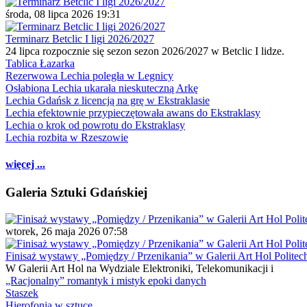
środa, 08 lipca 2026 19:31
Terminarz Betclic I ligi 2026/2027
24 lipca rozpocznie się sezon sezon 2026/2027 w Betclic I lidze.
Tablica Łazarka
Rezerwowa Lechia poległa w Legnicy
Osłabiona Lechia ukarała nieskuteczną Arkę
Lechia Gdańsk z licencją na grę w Ekstraklasie
Lechia efektownie przypieczętowała awans do Ekstraklasy
Lechia o krok od powrotu do Ekstraklasy
Lechia rozbita w Rzeszowie
więcej ...
Galeria Sztuki Gdańskiej
wtorek, 26 maja 2026 07:58
Finisaż wystawy „Pomiędzy / Przenikania” w Galerii Art Hol Politec
W Galerii Art Hol na Wydziale Elektroniki, Telekomunikacji i
„Racjonalny” romantyk i mistyk epoki danych
Staszek
Hierofonia w sztuce