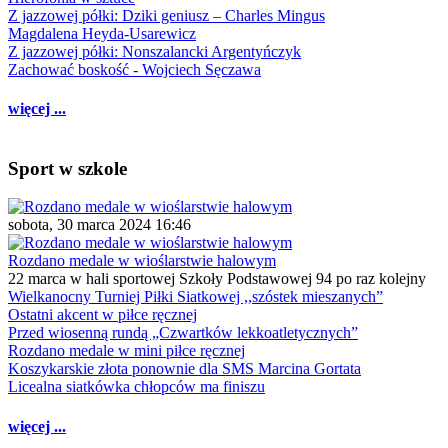
Z jazzowej półki: Dziki geniusz – Charles Mingus
Magdalena Heyda-Usarewicz
Z jazzowej półki: Nonszalancki Argentyńczyk
Zachować boskość - Wojciech Sęczawa
więcej ...
Sport w szkole
sobota, 30 marca 2024 16:46
Rozdano medale w wioślarstwie halowym
22 marca w hali sportowej Szkoły Podstawowej 94 po raz kolejny
Wielkanocny Turniej Piłki Siatkowej ,,szóstek mieszanych”
Ostatni akcent w piłce ręcznej
Przed wiosenną rundą „Czwartków lekkoatletycznych”
Rozdano medale w mini piłce ręcznej
Koszykarskie złota ponownie dla SMS Marcina Gortata
Licealna siatkówka chłopców ma finiszu
więcej ...