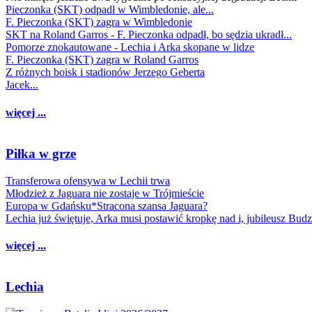
Pieczonka (SKT) odpadł w Wimbledonie, ale...
F. Pieczonka (SKT) zagra w Wimbledonie
SKT na Roland Garros - F. Pieczonka odpadł, bo sędzia ukradł...
Pomorze znokautowane - Lechia i Arka skopane w lidze
F. Pieczonka (SKT) zagra w Roland Garros
Z różnych boisk i stadionów Jerzego Geberta
Jacek...
więcej ...
Piłka w grze
Transferowa ofensywa w Lechii trwa
Młodzież z Jaguara nie zostaje w Trójmieście
Europa w Gdańsku*Stracona szansa Jaguara?
Lechia już świętuje, Arka musi postawić kropkę nad i, jubileusz Bud
więcej ...
Lechia