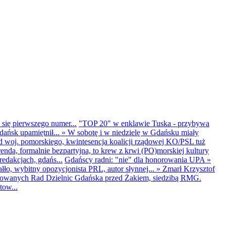
 się pierwszego numer...
"TOP 20" w enklawie Tuska - przybywa
dańsk upamiętnił...
»
W sobotę i w niedzielę w Gdańsku miały
d woj. pomorskiego, kwintesencja koalicji rządowej KO/PSL tuż
renda, formalnie bezpartyjna, to krew z krwi (PO)morskiej kultury
edakcjach, gdańs...
Gdańscy radni: "nie" dla honorowania UPA
»
ło, wybitny opozycjonista PRL, autor słynnej...
»
Zmarł Krzysztof
ntowanych Rad Dzielnic Gdańska przed Żakiem, siedzibą RMG.
tow...