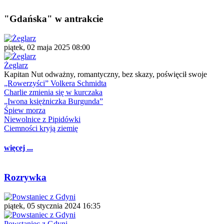
"Gdańska" w antrakcie
piątek, 02 maja 2025 08:00
Żeglarz
Kapitan Nut odważny, romantyczny, bez skazy, poświęcił swoje
„Rowerzyści” Volkera Schmidta
Charlie zmienia się w kurczaka
„Iwona księżniczka Burgunda”
Śpiew morza
Niewolnice z Pipidówki
Ciemności kryją ziemię
więcej ...
Rozrywka
piątek, 05 stycznia 2024 16:35
Powstaniec z Gdyni