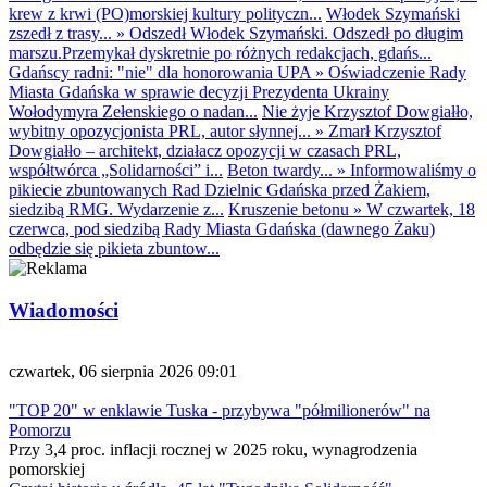
krew z krwi (PO)morskiej kultury polityczn...
Włodek Szymański
zszedł z trasy...
»
Odszedł Włodek Szymański. Odszedł po długim
marszu.Przemykał dyskretnie po różnych redakcjach, gdańs...
Gdańscy radni: "nie" dla honorowania UPA
»
Oświadczenie Rady
Miasta Gdańska w sprawie decyzji Prezydenta Ukrainy
Wołodymyra Zełenskiego o nadan...
Nie żyje Krzysztof Dowgiałło,
wybitny opozycjonista PRL, autor słynnej...
»
Zmarł Krzysztof
Dowgiałło – architekt, działacz opozycji w czasach PRL,
współtwórca „Solidarności” i...
Beton twardy...
»
Informowaliśmy o
pikiecie zbuntowanych Rad Dzielnic Gdańska przed Żakiem,
siedzibą RMG. Wydarzenie z...
Kruszenie betonu
»
W czwartek, 18
czerwca, pod siedzibą Rady Miasta Gdańska (dawnego Żaku)
odbędzie się pikieta zbuntow...
Wiadomości
czwartek, 06 sierpnia 2026 09:01
"TOP 20" w enklawie Tuska - przybywa "półmilionerów" na
Pomorzu
Przy 3,4 proc. inflacji rocznej w 2025 roku, wynagrodzenia
pomorskiej