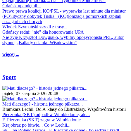
Czytaj historię u źródła. 45 lat "Tygodnika Solidarność"
Gdańsk upamiętnił...
Prawo prawa koalicji KO/PSL - wyprawka last minute dla minister
(PO)lityczny dobytek Tuska - (KO)lonizacja pomorskich szpitali
na... garbach chorych
Włodek Szymański zszedł z trasy...
Gdańscy radni: "nie" dla honorowania UPA
Nie żyje Krzysztof Dowgiałło, wybitny opozycjonista PRL, autor
słynnej „Ballady o Janku Wiśniewskim”
więcej ...
Sport
piątek, 07 sierpnia 2026 20:48
Mati dlaczego? - historia jednego piłkarza...
Bramkarz Lechii. Od A-klasy do Ekstraklasy. Współtwórca historii
Pieczonka (SKT) odpadł w Wimbledonie, ale...
F. Pieczonka (SKT) zagra w Wimbledonie
Krajobraz po bitwie... Co w Lechii...
SKT na Roland Garros - F. Pieczonka odpadł, bo sędzia ukradł...