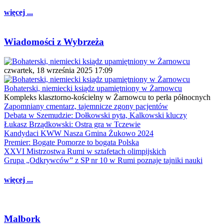
więcej ...
Wiadomości z Wybrzeża
czwartek, 18 września 2025 17:09
Bohaterski, niemiecki ksiądz upamiętniony w Żarnowcu
Kompleks klasztorno-kościelny w Żarnowcu to perła północnych
Zapomniany cmentarz, tajemnicze zgony pacjentów
Debata w Szemudzie: Dołkowski pyta, Kalkowski kluczy
Łukasz Brządkowski: Ostra gra w Tczewie
Kandydaci KWW Nasza Gmina Żukowo 2024
Premier: Bogate Pomorze to bogata Polska
XXVI Mistrzostwa Rumi w sztafetach olimpijskich
Grupa „Odkrywców” z SP nr 10 w Rumi poznaje tajniki nauki
więcej ...
Malbork