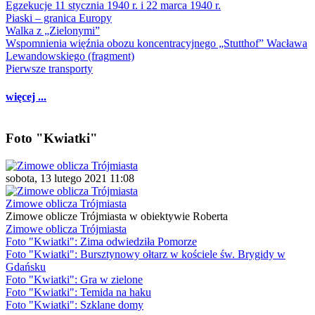
Egzekucje 11 stycznia 1940 r. i 22 marca 1940 r.
Piaski – granica Europy
Walka z „Zielonymi”
Wspomnienia więźnia obozu koncentracyjnego „Stutthof” Wacława
Lewandowskiego (fragment)
Pierwsze transporty
więcej ...
Foto "Kwiatki"
sobota, 13 lutego 2021 11:08
Zimowe oblicza Trójmiasta
Zimowe oblicze Trójmiasta w obiektywie Roberta
Zimowe oblicza Trójmiasta
Foto "Kwiatki": Zima odwiedziła Pomorze
Foto "Kwiatki": Bursztynowy ołtarz w kościele św. Brygidy w
Gdańsku
Foto "Kwiatki": Gra w zielone
Foto "Kwiatki": Temida na haku
Foto "Kwiatki": Szklane domy