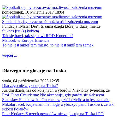
poniedziałek, 10 kwietnia 2017 18:04
Spotkali się, by oszacować możliwości założenia muzeum
Fundacja „Mater Dei”, ta sama dzięki której w dużej mierze
Sukces jest (z) kobietą
Tak się bawi, tak się bawi ROD Kopernik!
Malbork w Europarlamencie
To nie jest jakieś tam miasto, to nie jest jakiś tam zamek
więcej ...
Dlaczego nie głosuję na Tuska
środa, 04 października 2023 12:35
Dlaczego nie zagłosuję na Tuska?
Już dni dzielą nas od kolejnych wyborów. Niektórzy twierdzą, że
Prof. Piotr Czauderna: Nie akceptuję, gdy gardzi się słabszym
Stanisław Fudakowski: On chce rządzić i dzielić a to jest za mało
Mikołaj Jacek Kujawian: nie mogę wybaczyć panu Tuskowi, że tak
skłócił Polaków
Piotr Kotlarz: Z trzech powodów nie zagłosuję na Tuska i PO