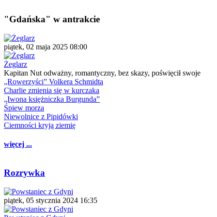
"Gdańska" w antrakcie
piątek, 02 maja 2025 08:00
Żeglarz
Kapitan Nut odważny, romantyczny, bez skazy, poświęcił swoje
„Rowerzyści” Volkera Schmidta
Charlie zmienia się w kurczaka
„Iwona księżniczka Burgunda”
Śpiew morza
Niewolnice z Pipidówki
Ciemności kryją ziemię
więcej ...
Rozrywka
piątek, 05 stycznia 2024 16:35