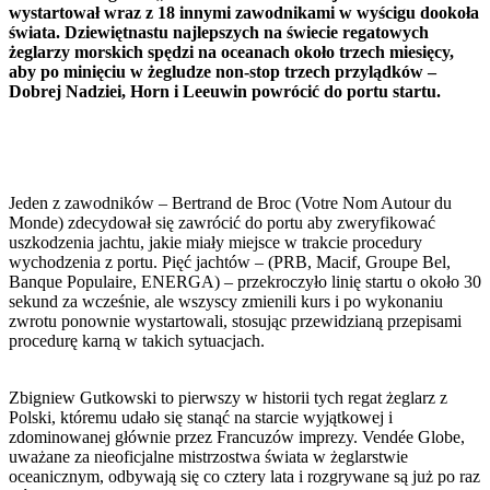
wystartował wraz z 18 innymi zawodnikami w wyścigu dookoła
świata. Dziewiętnastu najlepszych na świecie regatowych
żeglarzy morskich spędzi na oceanach około trzech miesięcy,
aby po minięciu w żegludze non-stop trzech przylądków –
Dobrej Nadziei, Horn i Leeuwin powrócić do portu startu.
Jeden z zawodników – Bertrand de Broc (Votre Nom Autour du
Monde) zdecydował się zawrócić do portu aby zweryfikować
uszkodzenia jachtu, jakie miały miejsce w trakcie procedury
wychodzenia z portu. Pięć jachtów – (PRB, Macif, Groupe Bel,
Banque Populaire, ENERGA) – przekroczyło linię startu o około 30
sekund za wcześnie, ale wszyscy zmienili kurs i po wykonaniu
zwrotu ponownie wystartowali, stosując przewidzianą przepisami
procedurę karną w takich sytuacjach.
Zbigniew Gutkowski to pierwszy w historii tych regat żeglarz z
Polski, któremu udało się stanąć na starcie wyjątkowej i
zdominowanej głównie przez Francuzów imprezy. Vendée Globe,
uważane za nieoficjalne mistrzostwa świata w żeglarstwie
oceanicznym, odbywają się co cztery lata i rozgrywane są już po raz