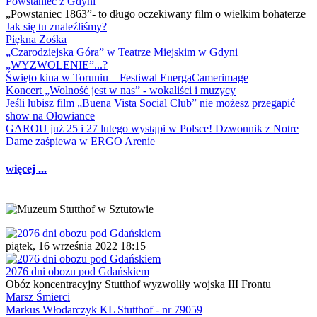
Powstaniec z Gdyni
„Powstaniec 1863”- to długo oczekiwany film o wielkim bohaterze
Jak się tu znaleźliśmy?
Piękna Zośka
„Czarodziejska Góra” w Teatrze Miejskim w Gdyni
„WYZWOLENIE”...?
Święto kina w Toruniu – Festiwal EnergaCamerimage
Koncert „Wolność jest w nas” - wokaliści i muzycy
Jeśli lubisz film „Buena Vista Social Club” nie możesz przegapić
show na Ołowiance
GAROU już 25 i 27 lutego wystąpi w Polsce! Dzwonnik z Notre
Dame zaśpiewa w ERGO Arenie
więcej ...
piątek, 16 września 2022 18:15
2076 dni obozu pod Gdańskiem
Obóz koncentracyjny Stutthof wyzwoliły wojska III Frontu
Marsz Śmierci
Markus Włodarczyk KL Stutthof - nr 79059