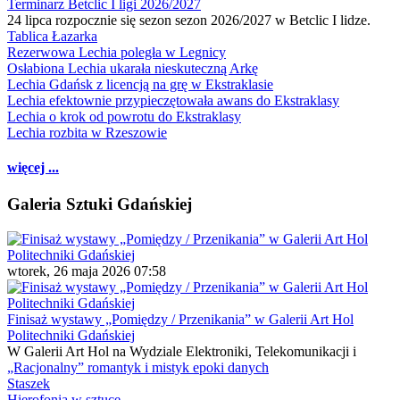
Terminarz Betclic I ligi 2026/2027
24 lipca rozpocznie się sezon sezon 2026/2027 w Betclic I lidze.
Tablica Łazarka
Rezerwowa Lechia poległa w Legnicy
Osłabiona Lechia ukarała nieskuteczną Arkę
Lechia Gdańsk z licencją na grę w Ekstraklasie
Lechia efektownie przypieczętowała awans do Ekstraklasy
Lechia o krok od powrotu do Ekstraklasy
Lechia rozbita w Rzeszowie
więcej ...
Galeria Sztuki Gdańskiej
wtorek, 26 maja 2026 07:58
Finisaż wystawy „Pomiędzy / Przenikania” w Galerii Art Hol
Politechniki Gdańskiej
W Galerii Art Hol na Wydziale Elektroniki, Telekomunikacji i
„Racjonalny” romantyk i mistyk epoki danych
Staszek
Hierofonia w sztuce