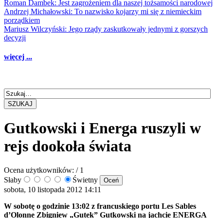
Roman Dambek: Jest zagrożeniem dla naszej tożsamości narodowej
Andrzej Michałowski: To nazwisko kojarzy mi się z niemieckim
porządkiem
Mariusz Wilczyński: Jego rządy zaskutkowały jednymi z gorszych
decyzji
więcej ...
SZUKAJ
Gutkowski i Energa ruszyli w
rejs dookoła świata
Ocena użytkowników:
/ 1
Słaby
Świetny
sobota, 10 listopada 2012 14:11
W sobotę o godzinie 13:02 z francuskiego portu Les Sables
d’Olonne Zbigniew „Gutek” Gutkowski na jachcie ENERGA