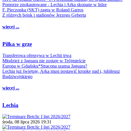
Pomorze znokautowane - Lechia i Arka skopane w lidze
F. Pieczonka (SKT) zagra w Roland Garros
Z różnych boisk i stadionów Jerzego Geberta
więcej ...
Piłka w grze
Transferowa ofensywa w Lechii trwa
Młodzież z Jaguara nie zostaje w Trójmieście
Europa w Gdańsku*Stracona szansa Jaguara?
Lechia już świętuje, Arka musi postawić kropkę nad i, jubileusz
Budziwojskiego
więcej ...
Lechia
środa, 08 lipca 2026 19:31