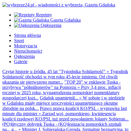
Reprinty
Gazeta Gdańska
Ogłoszenia
Strona główna
Sport
Motoryzacja
Nieruchomości
Ogłoszenia
Galerie
Czytaj historię u źródła. 45 lat "Tygodnika Solidarność"
»
Tygodnik
Solidarność obchodzi w tym roku 45-lecie istnienia. Od chwili
ukazania się pierwszego numer...
"TOP 20" w enklawie Tuska -
przybywa "półmilionerów" na Pomorzu
»
Przy 3,4 proc. inflacji
rocznej w 2025 roku, wynagrodzenia pomorskiej nomenklatury
gospodarczej kszt...
Gdańsk upamiętnił...
»
W sobotę i w niedzielę
w Gdańsku miały miejsce uroczystości upamiętniające okrutne
zbrodnie na polsk...
Prawo prawa koalicji KO/PSL - wyprawka last
minute dla minister
»
Zarząd woj. pomorskiego, kwintesencja
koalicji rządowej KO/PSL tuż przed powołaniem Jolanty Sobieran...
(PO)lityczny dobytek Tuska - (KO)lonizacja pomorskich szpitali
na... g...
»
Minister J. Sobierańska-Grenda, formalnie bezpartyjna, to