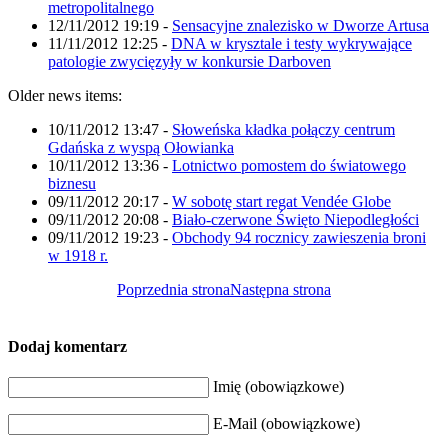
metropolitalnego
12/11/2012 19:19
-
Sensacyjne znalezisko w Dworze Artusa
11/11/2012 12:25
-
DNA w krysztale i testy wykrywające
patologie zwycięzyły w konkursie Darboven
Older news items:
10/11/2012 13:47
-
Słoweńska kładka połączy centrum
Gdańska z wyspą Ołowianka
10/11/2012 13:36
-
Lotnictwo pomostem do światowego
biznesu
09/11/2012 20:17
-
W sobotę start regat Vendée Globe
09/11/2012 20:08
-
Biało-czerwone Święto Niepodległości
09/11/2012 19:23
-
Obchody 94 rocznicy zawieszenia broni
w 1918 r.
Poprzednia strona
Następna strona
Dodaj komentarz
Imię (obowiązkowe)
E-Mail (obowiązkowe)