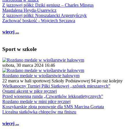
Z jazzowej półki: Dziki geniusz – Charles Mingus
Magdalena Heyda-Usarewicz
Z jazzowej półki: Nonszalancki Argentyńczyk
Zachować boskość - Wojciech Sęczawa
więcej ...
Sport w szkole
sobota, 30 marca 2024 16:46
Rozdano medale w wioślarstwie halowym
22 marca w hali sportowej Szkoły Podstawowej 94 po raz kolejny
Wielkanocny Turniej Piłki Siatkowej ,,szóstek mieszanych”
Ostatni akcent w piłce ręcznej
Przed wiosenną rundą „Czwartków lekkoatletycznych”
Rozdano medale w mini piłce ręcznej
Koszykarskie złota ponownie dla SMS Marcina Gortata
Licealna siatkówka chłopców ma finiszu
więcej ...