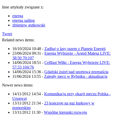
Inne artykuły związane z:
energa
energa sailing
zbigniew gutkowski
Tweet
Related news items:
16/10/2024 10:48
-
Zadbaj o lasy razem z Planetą Energii
23/06/2024 09:31
-
Energa Wybrzeże - Arged Malesa LIVE:
38:50 70:107
14/06/2024 18:51
-
Cellfast Wilki - Energa Wybrzeże LIVE:
57:33 104:76
14/06/2024 15:36
-
Gdański żużel nad sportową przepaścią
11/06/2024 13:55
-
Zaległy mecz w Rybniku - aktualizacja
Newer news items:
14/11/2012 14:54
-
Komunikacja przy okazji meczu Polska -
Urugwaj
13/11/2012 21:34
-
23 koncesje na gaz łupkowy w
pomorskim
13/11/2012 11:30
-
Wspólne kierunki rozwoju