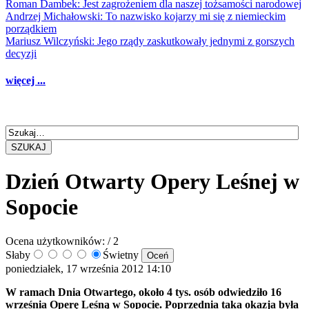
Roman Dambek: Jest zagrożeniem dla naszej tożsamości narodowej
Andrzej Michałowski: To nazwisko kojarzy mi się z niemieckim
porządkiem
Mariusz Wilczyński: Jego rządy zaskutkowały jednymi z gorszych
decyzji
więcej ...
SZUKAJ
Dzień Otwarty Opery Leśnej w
Sopocie
Ocena użytkowników:
/ 2
Słaby
Świetny
poniedziałek, 17 września 2012 14:10
W ramach Dnia Otwartego, około 4 tys. osób odwiedziło 16
września Operę Leśną w Sopocie. Poprzednia taka okazja była