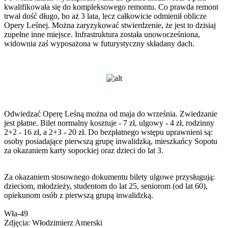
kwalifikowała się do kompleksowego remontu. Co prawda remont
trwał dość długo, bo aż 3 lata, lecz całkowicie odmienił oblicze
Opery Leśnej. Można zaryzykować stwierdzenie, że jest to dzisiaj
zupełne inne miejsce. Infrastruktura została unowocześniona,
widownia zaś wyposażona w futurystyczny składany dach.
Odwiedzać Operę Leśną można od maja do września. Zwiedzanie
jest płatne. Bilet normalny kosztuje - 7 zł, ulgowy - 4 zł, rodzinny
2+2 - 16 zł, a 2+3 - 20 zł. Do bezpłatnego wstępu uprawnieni są:
osoby posiadające pierwszą grupę inwalidzką, mieszkańcy Sopotu
za okazaniem karty sopockiej oraz dzieci do lat 3.
Za okazaniem stosownego dokumentu bilety ulgowe przysługują:
dzieciom, młodzieży, studentom do lat 25, seniorom (od lat 60),
opiekunom osób z pierwszą grupą inwalidzką.
Wła-49
Zdjęcia: Włodzimierz Amerski