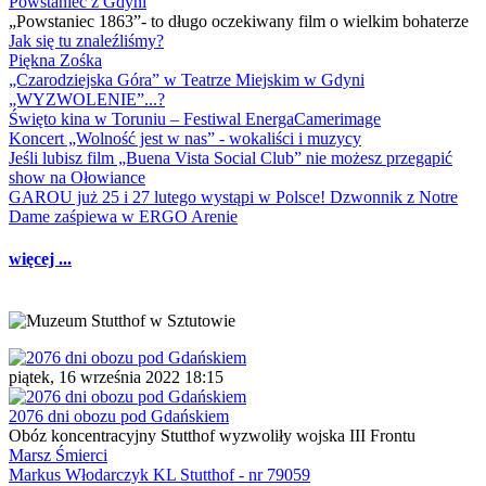
Powstaniec z Gdyni
„Powstaniec 1863”- to długo oczekiwany film o wielkim bohaterze
Jak się tu znaleźliśmy?
Piękna Zośka
„Czarodziejska Góra” w Teatrze Miejskim w Gdyni
„WYZWOLENIE”...?
Święto kina w Toruniu – Festiwal EnergaCamerimage
Koncert „Wolność jest w nas” - wokaliści i muzycy
Jeśli lubisz film „Buena Vista Social Club” nie możesz przegapić
show na Ołowiance
GAROU już 25 i 27 lutego wystąpi w Polsce! Dzwonnik z Notre
Dame zaśpiewa w ERGO Arenie
więcej ...
piątek, 16 września 2022 18:15
2076 dni obozu pod Gdańskiem
Obóz koncentracyjny Stutthof wyzwoliły wojska III Frontu
Marsz Śmierci
Markus Włodarczyk KL Stutthof - nr 79059