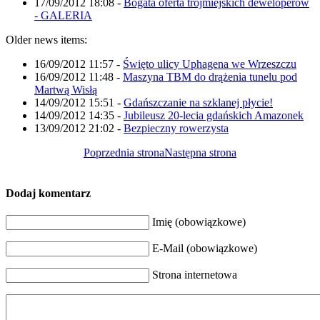
17/09/2012 18:08
-
Bogata oferta trójmiejskich deweloperów
- GALERIA
Older news items:
16/09/2012 11:57
-
Święto ulicy Uphagena we Wrzeszczu
16/09/2012 11:48
-
Maszyna TBM do drążenia tunelu pod
Martwą Wisłą
14/09/2012 15:51
-
Gdańszczanie na szklanej płycie!
14/09/2012 14:35
-
Jubileusz 20-lecia gdańskich Amazonek
13/09/2012 21:02
-
Bezpieczny rowerzysta
Poprzednia strona
Następna strona
Dodaj komentarz
Imię (obowiązkowe)
E-Mail (obowiązkowe)
Strona internetowa