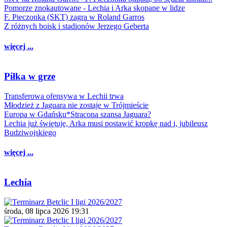
Pomorze znokautowane - Lechia i Arka skopane w lidze
F. Pieczonka (SKT) zagra w Roland Garros
Z różnych boisk i stadionów Jerzego Geberta
więcej ...
Piłka w grze
Transferowa ofensywa w Lechii trwa
Młodzież z Jaguara nie zostaje w Trójmieście
Europa w Gdańsku*Stracona szansa Jaguara?
Lechia już świętuje, Arka musi postawić kropkę nad i, jubileusz
Budziwojskiego
więcej ...
Lechia
środa, 08 lipca 2026 19:31