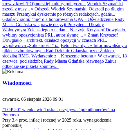
krew z krwi (PO)morskiej kultury polityczn...
Włodek Szymański
zszedł z trasy...
»
Odszedł Włodek Szymański. Odszedł po długim
marszu.Przemykał dyskretnie po różnych redakcjach, gdańs...
Gdańscy radni: "nie" dla honorowania UPA
»
Oświadczenie Rady
Miasta Gdańska w sprawie decyzji Prezydenta Ukrainy
Wołodymyra Zełenskiego o nadan...
Nie żyje Krzysztof Dowgiałło,
wybitny opozycjonista PRL, autor słynnej...
»
Zmarł Krzysztof
Dowgiałło – architekt, działacz opozycji w czasach PRL,
współtwórca „Solidarności” i...
Beton twardy...
»
Informowaliśmy o
pikiecie zbuntowanych Rad Dzielnic Gdańska przed Żakiem,
siedzibą RMG. Wydarzenie z...
Kruszenie betonu
»
W czwartek, 18
czerwca, pod siedzibą Rady Miasta Gdańska (dawnego Żaku)
odbędzie się pikieta zbuntow...
Wiadomości
czwartek, 06 sierpnia 2026 09:01
"TOP 20" w enklawie Tuska - przybywa "półmilionerów" na
Pomorzu
Przy 3,4 proc. inflacji rocznej w 2025 roku, wynagrodzenia
pomorskiej