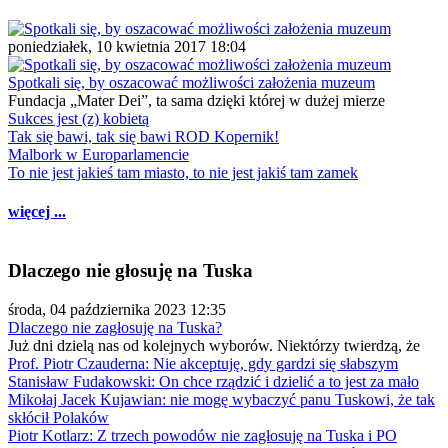
poniedziałek, 10 kwietnia 2017 18:04
Spotkali się, by oszacować możliwości założenia muzeum
Fundacja „Mater Dei”, ta sama dzięki której w dużej mierze
Sukces jest (z) kobietą
Tak się bawi, tak się bawi ROD Kopernik!
Malbork w Europarlamencie
To nie jest jakieś tam miasto, to nie jest jakiś tam zamek
więcej ...
Dlaczego nie głosuję na Tuska
środa, 04 października 2023 12:35
Dlaczego nie zagłosuję na Tuska?
Już dni dzielą nas od kolejnych wyborów. Niektórzy twierdzą, że
Prof. Piotr Czauderna: Nie akceptuję, gdy gardzi się słabszym
Stanisław Fudakowski: On chce rządzić i dzielić a to jest za mało
Mikołaj Jacek Kujawian: nie mogę wybaczyć panu Tuskowi, że tak
skłócił Polaków
Piotr Kotlarz: Z trzech powodów nie zagłosuję na Tuska i PO