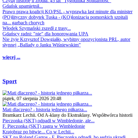
Czytaj historię u źródła. 45 lat "Tygodnika Solidarność"
Gdańsk upamiętnił...
Prawo prawa koalicji KO/PSL - wyprawka last minute dla minister
(PO)lityczny dobytek Tuska - (KO)lonizacja pomorskich szpitali
na... garbach chorych
Włodek Szymański zszedł z trasy...
Gdańscy radni: "nie" dla honorowania UPA
Nie żyje Krzysztof Dowgiałło, wybitny opozycjonista PRL, autor
słynnej „Ballady o Janku Wiśniewskim”
więcej ...
Sport
piątek, 07 sierpnia 2026 20:48
Mati dlaczego? - historia jednego piłkarza...
Bramkarz Lechii. Od A-klasy do Ekstraklasy. Współtwórca historii
Pieczonka (SKT) odpadł w Wimbledonie, ale...
F. Pieczonka (SKT) zagra w Wimbledonie
Krajobraz po bitwie... Co w Lechii...
SKT na Roland Garros - F. Pieczonka odpadł, bo sędzia ukradł...