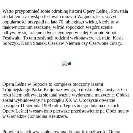
Warto przypomnieć sobie odrobinę historii Opery Leśnej. Powstała
sto lat temu z myślą o festiwalu muzyki Wagnera, lecz szczyt
popularności przypadł na lata 70. ubiegłego wieku, kiedy to w
malowniczo umieszczonej wśród sopockich wzgórz scenie
odbywały się kolejne edycje słynnego w całej Europie Sopot
Festiwalu. To tam zasłynęli rodzimi wykonawcy, jak m.in. Kasia
Sobczyk, Karin Stanek, Czesław Niemen czy Czerwone Gitary.
Opera Leśna w Sopocie to kompleks otoczony lasami
Trójmiejskiego Parku Krajobrazowego, o doskonałej akustyce. Co
roku latem odbywają się tutaj ważne wydarzenia muzyczne. Obiekt
został wybudowany na początku XX w. Uroczyste otwarcie
nastąpiło 11 sierpnia 1909 roku. Tego samego dnia na deskach
Opery Leśnej wystawiono pierwsze przedstawienie pt. Obóz nocny
w Grenadzie Conradina Kreutzera.
Po wielu latach wyeksploatowana do granic możliwości Opera