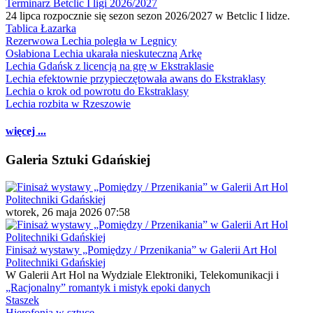
Terminarz Betclic I ligi 2026/2027
24 lipca rozpocznie się sezon sezon 2026/2027 w Betclic I lidze.
Tablica Łazarka
Rezerwowa Lechia poległa w Legnicy
Osłabiona Lechia ukarała nieskuteczną Arkę
Lechia Gdańsk z licencją na grę w Ekstraklasie
Lechia efektownie przypieczętowała awans do Ekstraklasy
Lechia o krok od powrotu do Ekstraklasy
Lechia rozbita w Rzeszowie
więcej ...
Galeria Sztuki Gdańskiej
wtorek, 26 maja 2026 07:58
Finisaż wystawy „Pomiędzy / Przenikania” w Galerii Art Hol
Politechniki Gdańskiej
W Galerii Art Hol na Wydziale Elektroniki, Telekomunikacji i
„Racjonalny” romantyk i mistyk epoki danych
Staszek
Hierofonia w sztuce