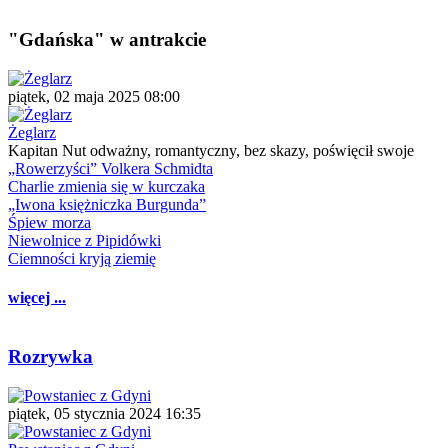
"Gdańska" w antrakcie
piątek, 02 maja 2025 08:00
Żeglarz
Kapitan Nut odważny, romantyczny, bez skazy, poświęcił swoje
„Rowerzyści” Volkera Schmidta
Charlie zmienia się w kurczaka
„Iwona księżniczka Burgunda”
Śpiew morza
Niewolnice z Pipidówki
Ciemności kryją ziemię
więcej ...
Rozrywka
piątek, 05 stycznia 2024 16:35