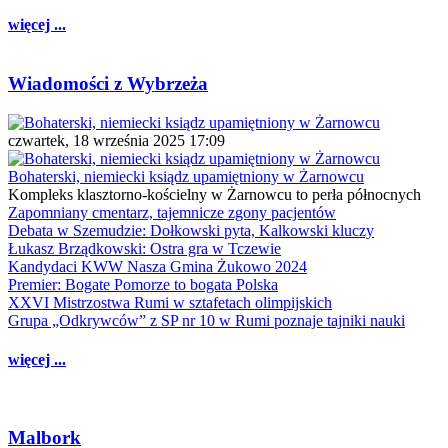
więcej ...
Wiadomości z Wybrzeża
czwartek, 18 września 2025 17:09
Bohaterski, niemiecki ksiądz upamiętniony w Żarnowcu
Kompleks klasztorno-kościelny w Żarnowcu to perła północnych
Zapomniany cmentarz, tajemnicze zgony pacjentów
Debata w Szemudzie: Dołkowski pyta, Kalkowski kluczy
Łukasz Brządkowski: Ostra gra w Tczewie
Kandydaci KWW Nasza Gmina Żukowo 2024
Premier: Bogate Pomorze to bogata Polska
XXVI Mistrzostwa Rumi w sztafetach olimpijskich
Grupa „Odkrywców” z SP nr 10 w Rumi poznaje tajniki nauki
więcej ...
Malbork