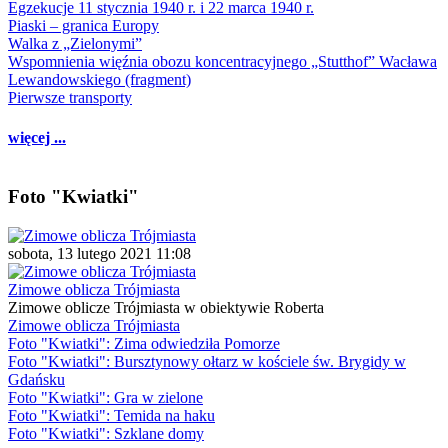
Egzekucje 11 stycznia 1940 r. i 22 marca 1940 r.
Piaski – granica Europy
Walka z „Zielonymi”
Wspomnienia więźnia obozu koncentracyjnego „Stutthof” Wacława
Lewandowskiego (fragment)
Pierwsze transporty
więcej ...
Foto "Kwiatki"
sobota, 13 lutego 2021 11:08
Zimowe oblicza Trójmiasta
Zimowe oblicze Trójmiasta w obiektywie Roberta
Zimowe oblicza Trójmiasta
Foto "Kwiatki": Zima odwiedziła Pomorze
Foto "Kwiatki": Bursztynowy ołtarz w kościele św. Brygidy w
Gdańsku
Foto "Kwiatki": Gra w zielone
Foto "Kwiatki": Temida na haku
Foto "Kwiatki": Szklane domy