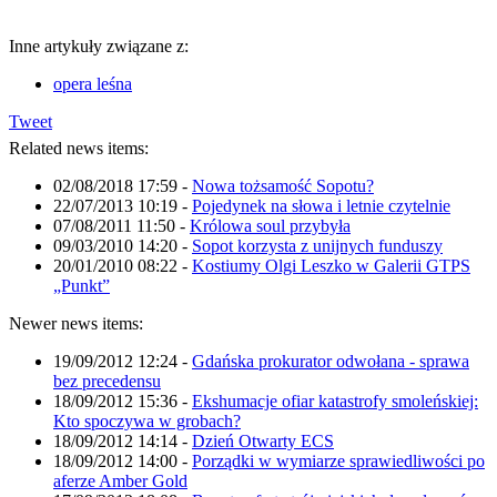
Inne artykuły związane z:
opera leśna
Tweet
Related news items:
02/08/2018 17:59
-
Nowa tożsamość Sopotu?
22/07/2013 10:19
-
Pojedynek na słowa i letnie czytelnie
07/08/2011 11:50
-
Królowa soul przybyła
09/03/2010 14:20
-
Sopot korzysta z unijnych funduszy
20/01/2010 08:22
-
Kostiumy Olgi Leszko w Galerii GTPS
„Punkt”
Newer news items:
19/09/2012 12:24
-
Gdańska prokurator odwołana - sprawa
bez precedensu
18/09/2012 15:36
-
Ekshumacje ofiar katastrofy smoleńskiej:
Kto spoczywa w grobach?
18/09/2012 14:14
-
Dzień Otwarty ECS
18/09/2012 14:00
-
Porządki w wymiarze sprawiedliwości po
aferze Amber Gold