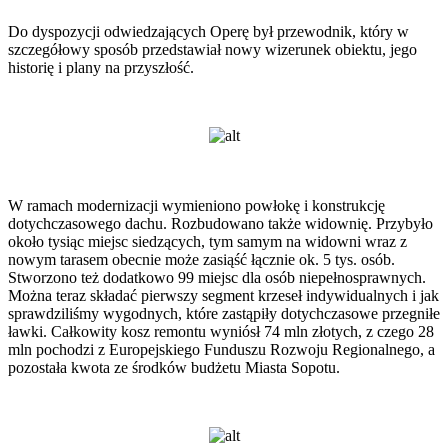
Do dyspozycji odwiedzających Operę był przewodnik, który w
szczegółowy sposób przedstawiał nowy wizerunek obiektu, jego
historię i plany na przyszłość.
W ramach modernizacji wymieniono powłokę i konstrukcję
dotychczasowego dachu. Rozbudowano także widownię. Przybyło
około tysiąc miejsc siedzących, tym samym na widowni wraz z
nowym tarasem obecnie może zasiąść łącznie ok. 5 tys. osób.
Stworzono też dodatkowo 99 miejsc dla osób niepełnosprawnych.
Można teraz składać pierwszy segment krzeseł indywidualnych i jak
sprawdziliśmy wygodnych, które zastąpiły dotychczasowe przegniłe
ławki. Całkowity kosz remontu wyniósł 74 mln złotych, z czego 28
mln pochodzi z Europejskiego Funduszu Rozwoju Regionalnego, a
pozostała kwota ze środków budżetu Miasta Sopotu.