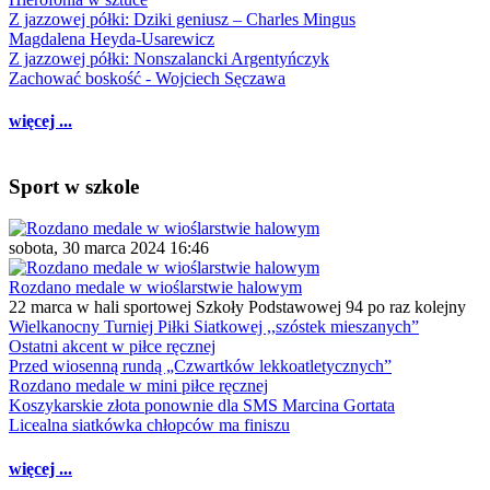
Z jazzowej półki: Dziki geniusz – Charles Mingus
Magdalena Heyda-Usarewicz
Z jazzowej półki: Nonszalancki Argentyńczyk
Zachować boskość - Wojciech Sęczawa
więcej ...
Sport w szkole
sobota, 30 marca 2024 16:46
Rozdano medale w wioślarstwie halowym
22 marca w hali sportowej Szkoły Podstawowej 94 po raz kolejny
Wielkanocny Turniej Piłki Siatkowej ,,szóstek mieszanych”
Ostatni akcent w piłce ręcznej
Przed wiosenną rundą „Czwartków lekkoatletycznych”
Rozdano medale w mini piłce ręcznej
Koszykarskie złota ponownie dla SMS Marcina Gortata
Licealna siatkówka chłopców ma finiszu
więcej ...