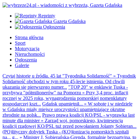
Reprinty
Gazeta Gdańska
Ogłoszenia
Strona główna
Sport
Motoryzacja
Nieruchomości
Ogłoszenia
Galerie
Czytaj historię u źródła. 45 lat "Tygodnika Solidarność"
»
Tygodnik
Solidarność obchodzi w tym roku 45-lecie istnienia. Od chwili
ukazania się pierwszego numer...
"TOP 20" w enklawie Tuska -
przybywa "półmilionerów" na Pomorzu
»
Przy 3,4 proc. inflacji
rocznej w 2025 roku, wynagrodzenia pomorskiej nomenklatury
gospodarczej kszt...
Gdańsk upamiętnił...
»
W sobotę i w niedzielę
w Gdańsku miały miejsce uroczystości upamiętniające okrutne
zbrodnie na polsk...
Prawo prawa koalicji KO/PSL - wyprawka last
minute dla minister
»
Zarząd woj. pomorskiego, kwintesencja
koalicji rządowej KO/PSL tuż przed powołaniem Jolanty Sobieran...
(PO)lityczny dobytek Tuska - (KO)lonizacja pomorskich szpitali
na... g...
»
Minister J. Sobierańska-Grenda, formalnie bezpartyjna, to