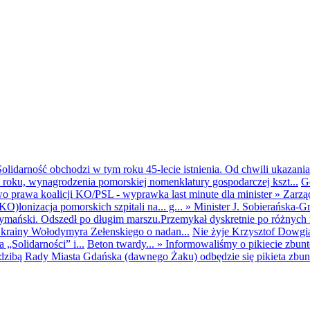
olidarność obchodzi w tym roku 45-lecie istnienia. Od chwili ukazania
25 roku, wynagrodzenia pomorskiej nomenklatury gospodarczej kszt...
G
o prawa koalicji KO/PSL - wyprawka last minute dla minister
»
Zarzą
O)lonizacja pomorskich szpitali na... g...
»
Minister J. Sobierańska-G
mański. Odszedł po długim marszu.Przemykał dyskretnie po różnych r
krainy Wołodymyra Zełenskiego o nadan...
Nie żyje Krzysztof Dowgiał
„Solidarności” i...
Beton twardy...
»
Informowaliśmy o pikiecie zbu
dzibą Rady Miasta Gdańska (dawnego Żaku) odbędzie się pikieta zbun