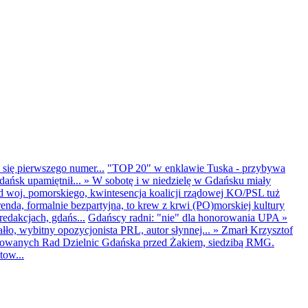
 się pierwszego numer...
"TOP 20" w enklawie Tuska - przybywa
dańsk upamiętnił...
»
W sobotę i w niedzielę w Gdańsku miały
d woj. pomorskiego, kwintesencja koalicji rządowej KO/PSL tuż
renda, formalnie bezpartyjna, to krew z krwi (PO)morskiej kultury
edakcjach, gdańs...
Gdańscy radni: "nie" dla honorowania UPA
»
ło, wybitny opozycjonista PRL, autor słynnej...
»
Zmarł Krzysztof
ntowanych Rad Dzielnic Gdańska przed Żakiem, siedzibą RMG.
tow...