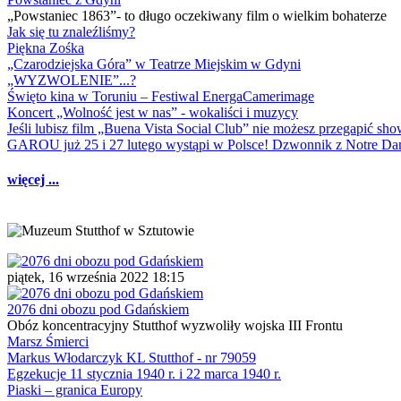
„Powstaniec 1863”- to długo oczekiwany film o wielkim bohaterze
Jak się tu znaleźliśmy?
Piękna Zośka
„Czarodziejska Góra” w Teatrze Miejskim w Gdyni
„WYZWOLENIE”...?
Święto kina w Toruniu – Festiwal EnergaCamerimage
Koncert „Wolność jest w nas” - wokaliści i muzycy
Jeśli lubisz film „Buena Vista Social Club” nie możesz przegapić s
GAROU już 25 i 27 lutego wystąpi w Polsce! Dzwonnik z Notre 
więcej ...
piątek, 16 września 2022 18:15
2076 dni obozu pod Gdańskiem
Obóz koncentracyjny Stutthof wyzwoliły wojska III Frontu
Marsz Śmierci
Markus Włodarczyk KL Stutthof - nr 79059
Egzekucje 11 stycznia 1940 r. i 22 marca 1940 r.
Piaski – granica Europy