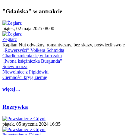
"Gdańska" w antrakcie
piątek, 02 maja 2025 08:00
Żeglarz
Kapitan Nut odważny, romantyczny, bez skazy, poświęcił swoje
„Rowerzyści” Volkera Schmidta
Charlie zmienia się w kurczaka
„Iwona księżniczka Burgunda”
Śpiew morza
Niewolnice z Pipidówki
Ciemności kryją ziemię
więcej ...
Rozrywka
piątek, 05 stycznia 2024 16:35
Powstaniec z Gdyni