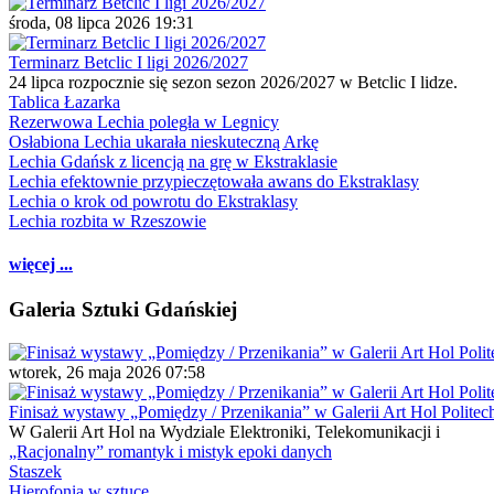
środa, 08 lipca 2026 19:31
Terminarz Betclic I ligi 2026/2027
24 lipca rozpocznie się sezon sezon 2026/2027 w Betclic I lidze.
Tablica Łazarka
Rezerwowa Lechia poległa w Legnicy
Osłabiona Lechia ukarała nieskuteczną Arkę
Lechia Gdańsk z licencją na grę w Ekstraklasie
Lechia efektownie przypieczętowała awans do Ekstraklasy
Lechia o krok od powrotu do Ekstraklasy
Lechia rozbita w Rzeszowie
więcej ...
Galeria Sztuki Gdańskiej
wtorek, 26 maja 2026 07:58
Finisaż wystawy „Pomiędzy / Przenikania” w Galerii Art Hol Politec
W Galerii Art Hol na Wydziale Elektroniki, Telekomunikacji i
„Racjonalny” romantyk i mistyk epoki danych
Staszek
Hierofonia w sztuce