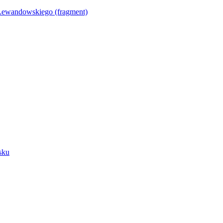
Lewandowskiego (fragment)
sku