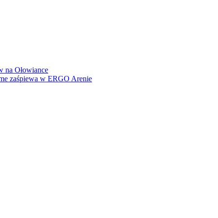
how na Ołowiance
Dame zaśpiewa w ERGO Arenie