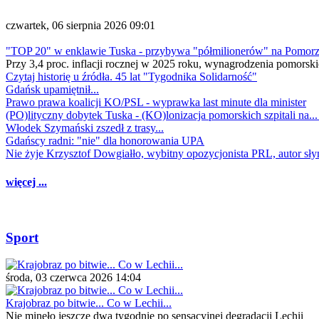
czwartek, 06 sierpnia 2026 09:01
"TOP 20" w enklawie Tuska - przybywa "półmilionerów" na Pomor
Przy 3,4 proc. inflacji rocznej w 2025 roku, wynagrodzenia pomorski
Czytaj historię u źródła. 45 lat "Tygodnika Solidarność"
Gdańsk upamiętnił...
Prawo prawa koalicji KO/PSL - wyprawka last minute dla minister
(PO)lityczny dobytek Tuska - (KO)lonizacja pomorskich szpitali na..
Włodek Szymański zszedł z trasy...
Gdańscy radni: "nie" dla honorowania UPA
Nie żyje Krzysztof Dowgiałło, wybitny opozycjonista PRL, autor sł
więcej ...
Sport
środa, 03 czerwca 2026 14:04
Krajobraz po bitwie... Co w Lechii...
Nie minęło jeszcze dwa tygodnie po sensacyjnej degradacji Lechii