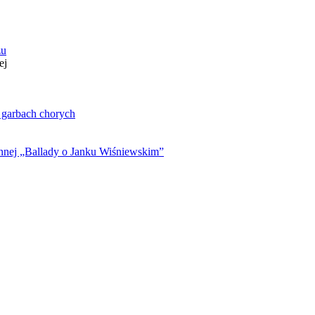
zu
ej
. garbach chorych
ynnej „Ballady o Janku Wiśniewskim”