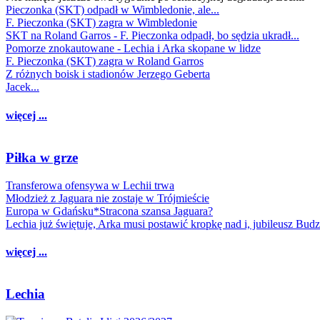
Pieczonka (SKT) odpadł w Wimbledonie, ale...
F. Pieczonka (SKT) zagra w Wimbledonie
SKT na Roland Garros - F. Pieczonka odpadł, bo sędzia ukradł...
Pomorze znokautowane - Lechia i Arka skopane w lidze
F. Pieczonka (SKT) zagra w Roland Garros
Z różnych boisk i stadionów Jerzego Geberta
Jacek...
więcej ...
Piłka w grze
Transferowa ofensywa w Lechii trwa
Młodzież z Jaguara nie zostaje w Trójmieście
Europa w Gdańsku*Stracona szansa Jaguara?
Lechia już świętuje, Arka musi postawić kropkę nad i, jubileusz Bud
więcej ...
Lechia