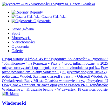
Reprinty
Gazeta Gdańska
Ogłoszenia
Strona główna
Sport
Motoryzacja
Nieruchomości
Ogłoszenia
Galerie
Czytaj historię u źródła. 45 lat "Tygodnika Solidarność"
»
Tygodnik S
"półmilionerów" na Pomorzu
»
Przy 3,4 proc. inflacji rocznej w 20
miejsce uroczystości upamiętniające okrutne zbrodnie na polsk...
Praw
przed powołaniem Jolanty Sobieran...
(PO)lityczny dobytek Tuska - (K
polityczn...
Włodek Szymański zszedł z trasy...
»
Odszedł Włodek Szy
Oświadczenie Rady Miasta Gdańska w sprawie decyzji Prezydenta U
Dowgiałło – architekt, działacz opozycji w czasach PRL, współtwórca 
Wydarzenie z...
Kruszenie betonu
»
W czwartek, 18 czerwca, pod sie
Wiadomości