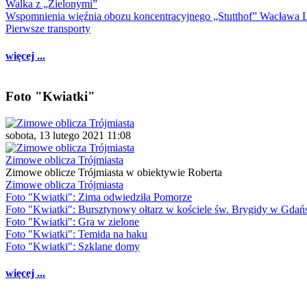
Walka z „Zielonymi”
Wspomnienia więźnia obozu koncentracyjnego „Stutthof” Wacława 
Pierwsze transporty
więcej ...
Foto "Kwiatki"
sobota, 13 lutego 2021 11:08
Zimowe oblicza Trójmiasta
Zimowe oblicze Trójmiasta w obiektywie Roberta
Zimowe oblicza Trójmiasta
Foto "Kwiatki": Zima odwiedziła Pomorze
Foto "Kwiatki": Bursztynowy ołtarz w kościele św. Brygidy w Gdań
Foto "Kwiatki": Gra w zielone
Foto "Kwiatki": Temida na haku
Foto "Kwiatki": Szklane domy
więcej ...