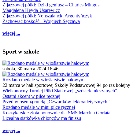
Z jazzowej półki: Dziki geniusz – Charles Mingus
Magdalena Heyda-Usarewicz
Z jazzowej półki: Nonszalancki Argentyńczyk
Zachować boskość - Wojciech Sęczawa
więcej ...
Sport w szkole
sobota, 30 marca 2024 16:46
Rozdano medale w wioślarstwie halowym
22 marca w hali sportowej Szkoły Podstawowej 94 po raz kolejny
Wielkanocny Turniej Piłki Siatkowej ,,szóstek mieszanych”
Ostatni akcent w piłce ręcznej
Przed wiosenną rundą „Czwartków lekkoatletycznych”
Rozdano medale w mini piłce ręcznej
Koszykarskie złota ponownie dla SMS Marcina Gortata
Licealna siatkówka chłopców ma finiszu
więcej ...