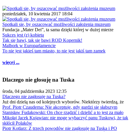
poniedziałek, 10 kwietnia 2017 18:04
Spotkali się, by oszacować możliwości założenia muzeum
Fundacja „Mater Dei”, ta sama dzięki której w dużej mierze
Sukces jest (z) kobietą
Tak się bawi, tak się bawi ROD Kopernik!
Malbork w Europarlamencie
To nie jest jakieś tam miasto, to nie jest jakiś tam zamek
więcej ...
Dlaczego nie głosuję na Tuska
środa, 04 października 2023 12:35
Dlaczego nie zagłosuję na Tuska?
Już dni dzielą nas od kolejnych wyborów. Niektórzy twierdzą, że
Prof. Piotr Czauderna: Nie akceptuję, gdy gardzi się słabszym
Stanisław Fudakowski: On chce rządzić i dzielić a to jest za mało
Mikołaj Jacek Kujawian: nie mogę wybaczyć panu Tuskowi, że tak
skłócił Polaków
Piotr Kotlarz: Z trzech powodów nie zagłosuję na Tuska i PO