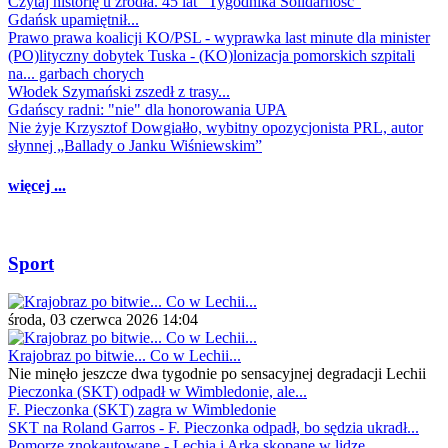
Czytaj historię u źródła. 45 lat "Tygodnika Solidarność"
Gdańsk upamiętnił...
Prawo prawa koalicji KO/PSL - wyprawka last minute dla minister
(PO)lityczny dobytek Tuska - (KO)lonizacja pomorskich szpitali
na... garbach chorych
Włodek Szymański zszedł z trasy...
Gdańscy radni: "nie" dla honorowania UPA
Nie żyje Krzysztof Dowgiałło, wybitny opozycjonista PRL, autor
słynnej „Ballady o Janku Wiśniewskim”
więcej ...
Sport
środa, 03 czerwca 2026 14:04
Krajobraz po bitwie... Co w Lechii...
Nie minęło jeszcze dwa tygodnie po sensacyjnej degradacji Lechii
Pieczonka (SKT) odpadł w Wimbledonie, ale...
F. Pieczonka (SKT) zagra w Wimbledonie
SKT na Roland Garros - F. Pieczonka odpadł, bo sędzia ukradł...
Pomorze znokautowane - Lechia i Arka skopane w lidze