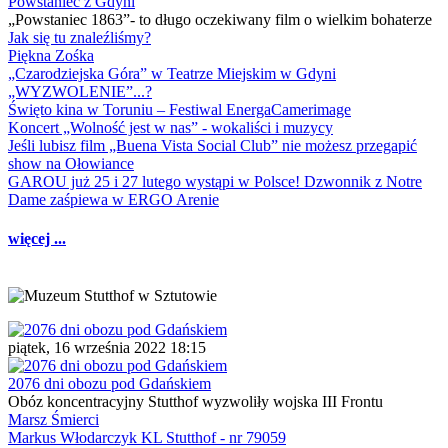
Powstaniec z Gdyni
„Powstaniec 1863”- to długo oczekiwany film o wielkim bohaterze
Jak się tu znaleźliśmy?
Piękna Zośka
„Czarodziejska Góra” w Teatrze Miejskim w Gdyni
„WYZWOLENIE”...?
Święto kina w Toruniu – Festiwal EnergaCamerimage
Koncert „Wolność jest w nas” - wokaliści i muzycy
Jeśli lubisz film „Buena Vista Social Club” nie możesz przegapić
show na Ołowiance
GAROU już 25 i 27 lutego wystąpi w Polsce! Dzwonnik z Notre
Dame zaśpiewa w ERGO Arenie
więcej ...
piątek, 16 września 2022 18:15
2076 dni obozu pod Gdańskiem
Obóz koncentracyjny Stutthof wyzwoliły wojska III Frontu
Marsz Śmierci
Markus Włodarczyk KL Stutthof - nr 79059