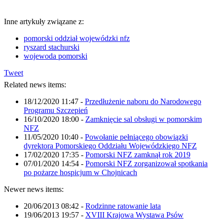
Inne artykuły związane z:
pomorski oddział wojewódzki nfz
ryszard stachurski
wojewoda pomorski
Tweet
Related news items:
18/12/2020 11:47
-
Przedłużenie naboru do Narodowego
Programu Szczepień
16/10/2020 18:00
-
Zamknięcie sal obsługi w pomorskim
NFZ
11/05/2020 10:40
-
Powołanie pełniącego obowiązki
dyrektora Pomorskiego Oddziału Wojewódzkiego NFZ
17/02/2020 17:35
-
Pomorski NFZ zamknął rok 2019
07/01/2020 14:54
-
Pomorski NFZ zorganizował spotkania
po pożarze hospicjum w Chojnicach
Newer news items:
20/06/2013 08:42
-
Rodzinne ratowanie lata
19/06/2013 19:57
-
XVIII Krajowa Wystawa Psów