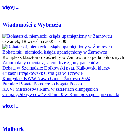
więcej ...
Wiadomości z Wybrzeża
czwartek, 18 września 2025 17:09
Bohaterski, niemiecki ksiądz upamiętniony w Żarnowcu
Kompleks klasztorno-kościelny w Żarnowcu to perła północnych
Zapomniany cmentarz, tajemnicze zgony pacjentów
Debata w Szemudzie: Dołkowski pyta, Kalkowski kluczy
Łukasz Brządkowski: Ostra gra w Tczewie
Kandydaci KWW Nasza Gmina Żukowo 2024
Premier: Bogate Pomorze to bogata Polska
XXVI Mistrzostwa Rumi w sztafetach olimpijskich
Grupa „Odkrywców” z SP nr 10 w Rumi poznaje tajniki nauki
więcej ...
Malbork