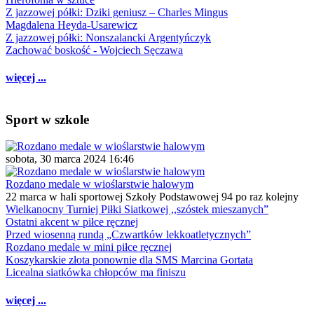
Z jazzowej półki: Dziki geniusz – Charles Mingus
Magdalena Heyda-Usarewicz
Z jazzowej półki: Nonszalancki Argentyńczyk
Zachować boskość - Wojciech Sęczawa
więcej ...
Sport w szkole
sobota, 30 marca 2024 16:46
Rozdano medale w wioślarstwie halowym
22 marca w hali sportowej Szkoły Podstawowej 94 po raz kolejny
Wielkanocny Turniej Piłki Siatkowej ,,szóstek mieszanych”
Ostatni akcent w piłce ręcznej
Przed wiosenną rundą „Czwartków lekkoatletycznych”
Rozdano medale w mini piłce ręcznej
Koszykarskie złota ponownie dla SMS Marcina Gortata
Licealna siatkówka chłopców ma finiszu
więcej ...