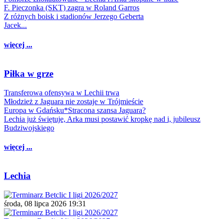
F. Pieczonka (SKT) zagra w Roland Garros
Z różnych boisk i stadionów Jerzego Geberta
Jacek...
więcej ...
Piłka w grze
Transferowa ofensywa w Lechii trwa
Młodzież z Jaguara nie zostaje w Trójmieście
Europa w Gdańsku*Stracona szansa Jaguara?
Lechia już świętuje, Arka musi postawić kropkę nad i, jubileusz
Budziwojskiego
więcej ...
Lechia
środa, 08 lipca 2026 19:31