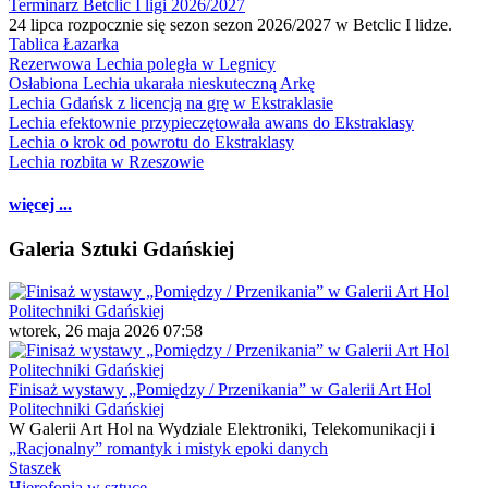
Terminarz Betclic I ligi 2026/2027
24 lipca rozpocznie się sezon sezon 2026/2027 w Betclic I lidze.
Tablica Łazarka
Rezerwowa Lechia poległa w Legnicy
Osłabiona Lechia ukarała nieskuteczną Arkę
Lechia Gdańsk z licencją na grę w Ekstraklasie
Lechia efektownie przypieczętowała awans do Ekstraklasy
Lechia o krok od powrotu do Ekstraklasy
Lechia rozbita w Rzeszowie
więcej ...
Galeria Sztuki Gdańskiej
wtorek, 26 maja 2026 07:58
Finisaż wystawy „Pomiędzy / Przenikania” w Galerii Art Hol
Politechniki Gdańskiej
W Galerii Art Hol na Wydziale Elektroniki, Telekomunikacji i
„Racjonalny” romantyk i mistyk epoki danych
Staszek
Hierofonia w sztuce