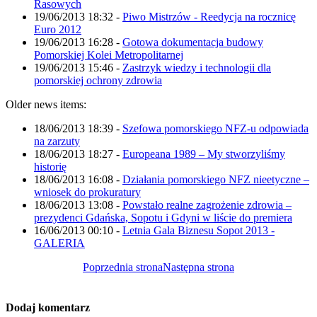
Rasowych
19/06/2013 18:32
-
Piwo Mistrzów - Reedycja na rocznicę
Euro 2012
19/06/2013 16:28
-
Gotowa dokumentacja budowy
Pomorskiej Kolei Metropolitarnej
19/06/2013 15:46
-
Zastrzyk wiedzy i technologii dla
pomorskiej ochrony zdrowia
Older news items:
18/06/2013 18:39
-
Szefowa pomorskiego NFZ-u odpowiada
na zarzuty
18/06/2013 18:27
-
Europeana 1989 – My stworzyliśmy
historię
18/06/2013 16:08
-
Działania pomorskiego NFZ nieetyczne –
wniosek do prokuratury
18/06/2013 13:08
-
Powstało realne zagrożenie zdrowia –
prezydenci Gdańska, Sopotu i Gdyni w liście do premiera
16/06/2013 00:10
-
Letnia Gala Biznesu Sopot 2013 -
GALERIA
Poprzednia strona
Następna strona
Dodaj komentarz