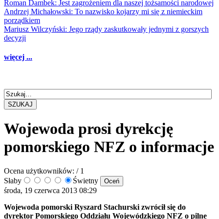
Roman Dambek: Jest zagrożeniem dla naszej tożsamości narodowej
Andrzej Michałowski: To nazwisko kojarzy mi się z niemieckim
porządkiem
Mariusz Wilczyński: Jego rządy zaskutkowały jednymi z gorszych
decyzji
więcej ...
SZUKAJ
Wojewoda prosi dyrekcję
pomorskiego NFZ o informacje
Ocena użytkowników:
/ 1
Słaby
Świetny
środa, 19 czerwca 2013 08:29
Wojewoda pomorski Ryszard Stachurski zwrócił się do
dyrektor Pomorskiego Oddziału Wojewódzkiego NFZ o pilne