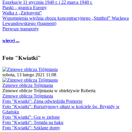
Egzekucje 11 stycznia 1940 r. i 22 marca 1940 r.
Piaski – granica Europy
Walka z „Zielonymi”
Wspomnienia więźnia obozu koncentracyjnego „Stutthof” Wacława
Lewandowskiego (fragment)
Pierwsze transporty
więcej ...
Foto "Kwiatki"
sobota, 13 lutego 2021 11:08
Zimowe oblicza Trójmiasta
Zimowe oblicze Trójmiasta w obiektywie Roberta
Zimowe oblicza Trójmiasta
Foto "Kwiatki": Zima odwiedziła Pomorze
Foto "Kwiatki": Bursztynowy ołtarz w kościele św. Brygidy w
Gdańsku
Foto "Kwiatki": Gra w zielone
Foto "Kwiatki": Temida na haku
Foto "Kwiatki": Szklane domy