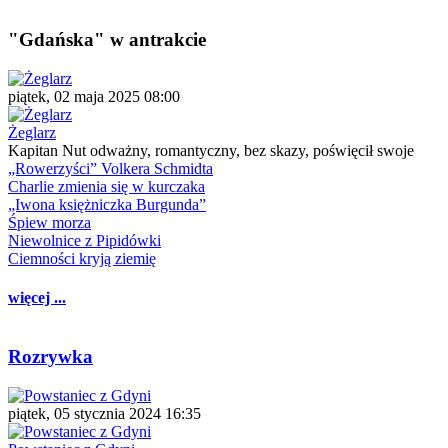
"Gdańska" w antrakcie
piątek, 02 maja 2025 08:00
Żeglarz
Kapitan Nut odważny, romantyczny, bez skazy, poświęcił swoje
„Rowerzyści” Volkera Schmidta
Charlie zmienia się w kurczaka
„Iwona księżniczka Burgunda”
Śpiew morza
Niewolnice z Pipidówki
Ciemności kryją ziemię
więcej ...
Rozrywka
piątek, 05 stycznia 2024 16:35