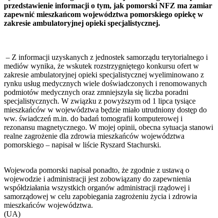
przedstawienie informacji o tym, jak pomorski NFZ ma zamiar
zapewnić mieszkańcom województwa pomorskiego opiekę w
zakresie ambulatoryjnej opieki specjalistycznej.
– Z informacji uzyskanych z jednostek samorządu terytorialnego i
mediów wynika, że wskutek rozstrzygniętego konkursu ofert w
zakresie ambulatoryjnej opieki specjalistycznej wyeliminowano z
rynku usług medycznych wiele doświadczonych i renomowanych
podmiotów medycznych oraz zmniejszyła się liczba poradni
specjalistycznych. W związku z powyższym od 1 lipca tysiące
mieszkańców w województwa będzie miało utrudniony dostęp do
ww. świadczeń m.in. do badań tomografii komputerowej i
rezonansu magnetycznego. W mojej opinii, obecna sytuacja stanowi
realne zagrożenie dla zdrowia mieszkańców województwa
pomorskiego – napisał w liście Ryszard Stachurski.
Wojewoda pomorski napisał ponadto, że zgodnie z ustawą o
wojewodzie i administracji jest zobowiązany do zapewnienia
współdziałania wszystkich organów administracji rządowej i
samorządowej w celu zapobiegania zagrożeniu życia i zdrowia
mieszkańców województwa.
(UA)