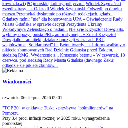
krew z krwi (PO)morskiej kultury polityczn...
Włodek Szymański
zszedł z trasy...
»
Odszedł Włodek Szymański. Odszedł po długim
marszu.Przemykał dyskretnie po różnych redakcjach, gdańs...
Gdańscy radni: "nie" dla honorowania UPA
»
Oświadczenie Rady
Miasta Gdańska w sprawie decyzji Prezydenta Ukrainy
Wołodymyra Zełenskiego o nadan...
Nie żyje Krzysztof Dowgiałło,
wybitny opozycjonista PRL, autor słynnej...
»
Zmarł Krzysztof
Dowgiałło – architekt, działacz opozycji w czasach PRL,
współtwórca „Solidarności” i...
Beton twardy...
»
Informowaliśmy o
pikiecie zbuntowanych Rad Dzielnic Gdańska przed Żakiem,
siedzibą RMG. Wydarzenie z...
Kruszenie betonu
»
W czwartek, 18
czerwca, pod siedzibą Rady Miasta Gdańska (dawnego Żaku)
odbędzie się pikieta zbuntow...
Wiadomości
czwartek, 06 sierpnia 2026 09:01
"TOP 20" w enklawie Tuska - przybywa "półmilionerów" na
Pomorzu
Przy 3,4 proc. inflacji rocznej w 2025 roku, wynagrodzenia
pomorskiej