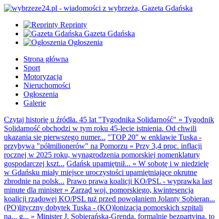
Reprinty
Gazeta Gdańska
Ogłoszenia
Strona główna
Sport
Motoryzacja
Nieruchomości
Ogłoszenia
Galerie
Czytaj historię u źródła. 45 lat "Tygodnika Solidarność"
»
Tygodnik
Solidarność obchodzi w tym roku 45-lecie istnienia. Od chwili
ukazania się pierwszego numer...
"TOP 20" w enklawie Tuska -
przybywa "półmilionerów" na Pomorzu
»
Przy 3,4 proc. inflacji
rocznej w 2025 roku, wynagrodzenia pomorskiej nomenklatury
gospodarczej kszt...
Gdańsk upamiętnił...
»
W sobotę i w niedzielę
w Gdańsku miały miejsce uroczystości upamiętniające okrutne
zbrodnie na polsk...
Prawo prawa koalicji KO/PSL - wyprawka last
minute dla minister
»
Zarząd woj. pomorskiego, kwintesencja
koalicji rządowej KO/PSL tuż przed powołaniem Jolanty Sobieran...
(PO)lityczny dobytek Tuska - (KO)lonizacja pomorskich szpitali
na... g...
»
Minister J. Sobierańska-Grenda, formalnie bezpartyjna, to