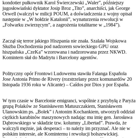
kondotier pułkownik Karol Świerczewski „Waler”, późniejszy
jugosłowiański dyktator Josip Broz „Tito”, anarchiści, jak George
Orwell (walczył w milicji POUM, a doświadczenia z wojny opisał
następnie w „W hołdzie Katalonii”, wynaturzenia rewolucji w
„Folwarku zwierzęcym”, a zagrożenia totalitarne w „1984”).
Zaczął się terror jakiego Hiszpania nie znała. Szalała Wojskowa
Służba Dochodzenia pod nadzorem sowieckiego GPU oraz
hiszpańska „CzeKa” wzorowana i nadzorowana przez NKWD.
Komintern słał do Madrytu i Barcelony agentów.
Polityczny opór Frontowi Ludowemu stawiła Falanga Española
Jose Antonia Primo de Rivery (rozstrzelany przez komunardów 20
listopada 1936 roku w Alicante) – Caídos por Dios y por España.
W tym czasie w Barcelonie emigranci, wspólnie z przybyłą z Paryża
grupą Polaków ze Stanisławem Matuszczakiem, Stanisławem
Ulanowskim ps. „Bolek” i Antonim Kochankiem, utworzyli oddział
ciężkich karabinów maszynowych nadając mu imię gen. Jarosława
Dąbrowskiego w składzie tzw. kolumny „Libertad”. Prawda, że
walczyli mężnie, jak desperaci – to należy im przyznać. Ale nie w
polskim interesie, ale Kominternu i rewolucji bolszewickiej.