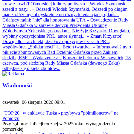
krew z krwi (PO)morskiej kultury polityczn...
Włodek Szymański
zszedł z trasy...
»
Odszedł Włodek Szymański. Odszedł po długim
marszu.Przemykał dyskretnie po różnych redakcjach, gdańs...
Gdańscy radni: "nie" dla honorowania UPA
»
Oświadczenie Rady
Miasta Gdańska w sprawie decyzji Prezydenta Ukrainy
Wołodymyra Zełenskiego o nadan...
Nie żyje Krzysztof Dowgiałło,
wybitny opozycjonista PRL, autor słynnej...
»
Zmarł Krzysztof
Dowgiałło – architekt, działacz opozycji w czasach PRL,
współtwórca „Solidarności” i...
Beton twardy...
»
Informowaliśmy o
pikiecie zbuntowanych Rad Dzielnic Gdańska przed Żakiem,
siedzibą RMG. Wydarzenie z...
Kruszenie betonu
»
W czwartek, 18
czerwca, pod siedzibą Rady Miasta Gdańska (dawnego Żaku)
odbędzie się pikieta zbuntow...
Wiadomości
czwartek, 06 sierpnia 2026 09:01
"TOP 20" w enklawie Tuska - przybywa "półmilionerów" na
Pomorzu
Przy 3,4 proc. inflacji rocznej w 2025 roku, wynagrodzenia
pomorskiej