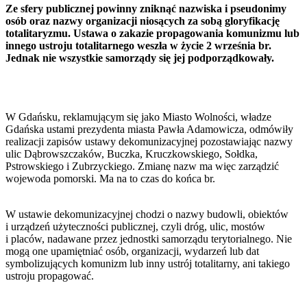
Ze sfery publicznej powinny zniknąć nazwiska i pseudonimy
osób oraz nazwy organizacji niosących za sobą gloryfikację
totalitaryzmu. Ustawa o zakazie propagowania komunizmu lub
innego ustroju totalitarnego weszła w życie 2 września br.
Jednak nie wszystkie samorządy się jej podporządkowały.
W Gdańsku, reklamującym się jako Miasto Wolności, władze
Gdańska ustami prezydenta miasta Pawła Adamowicza, odmówiły
realizacji zapisów ustawy dekomunizacyjnej pozostawiając nazwy
ulic Dąbrowszczaków, Buczka, Kruczkowskiego, Sołdka,
Pstrowskiego i Zubrzyckiego. Zmianę nazw ma więc zarządzić
wojewoda pomorski. Ma na to czas do końca br.
W ustawie dekomunizacyjnej chodzi o nazwy budowli, obiektów
i urządzeń użyteczności publicznej, czyli dróg, ulic, mostów
i placów, nadawane przez jednostki samorządu terytorialnego. Nie
mogą one upamiętniać osób, organizacji, wydarzeń lub dat
symbolizujących komunizm lub inny ustrój totalitarny, ani takiego
ustroju propagować.