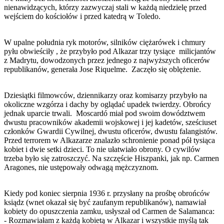
nienawidzących, którzy zazwyczaj stali w każdą niedzielę przed
wejściem do kościołów i przed katedrą w Toledo.
W upalne południa ryk motorów, silników ciężarówek i chmury
pyłu obwieściły , że przybyło pod Alkazar trzy tysiące milicjantów
z Madrytu, dowodzonych przez jednego z najwyższych oficerów
republikanów, generała Jose Riquelme. Zaczęło się oblężenie.
Dziesiątki filmowców, dziennikarzy oraz komisarzy przybyło na
okoliczne wzgórza i dachy by oglądać upadek twierdzy. Obrońcy
jednak uparcie trwali. Moscardó miał pod swoim dowództwem
dwustu pracowników akademii wojskowej i jej kadetów, sześciuset
członków Gwardii Cywilnej, dwustu oficerów, dwustu falangistów.
Przed terrorem w Alkazarze znalazło schronienie ponad pół tysiąca
kobiet i dwie setki dzieci. To nie ułatwiało obrony. O cywilów
trzeba było się zatroszczyć. Na szczęście Hiszpanki, jak np. Carmen
Aragones, nie ustępowały odwagą mężczyznom.
Kiedy pod koniec sierpnia 1936 r. przysłany na prośbę obrońców
ksiądz (wnet okazał się być zaufanym republikanów), namawiał
kobiety do opuszczenia zamku, usłyszał od Carmen de Salamanca:
- Rozmawiałam z każdą kobietą w Alkazar i wszystkie myślą tak