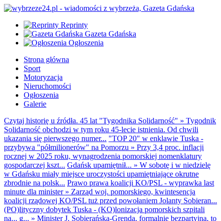
Reprinty
Gazeta Gdańska
Ogłoszenia
Strona główna
Sport
Motoryzacja
Nieruchomości
Ogłoszenia
Galerie
Czytaj historię u źródła. 45 lat "Tygodnika Solidarność"
»
Tygodnik
Solidarność obchodzi w tym roku 45-lecie istnienia. Od chwili
ukazania się pierwszego numer...
"TOP 20" w enklawie Tuska -
przybywa "półmilionerów" na Pomorzu
»
Przy 3,4 proc. inflacji
rocznej w 2025 roku, wynagrodzenia pomorskiej nomenklatury
gospodarczej kszt...
Gdańsk upamiętnił...
»
W sobotę i w niedzielę
w Gdańsku miały miejsce uroczystości upamiętniające okrutne
zbrodnie na polsk...
Prawo prawa koalicji KO/PSL - wyprawka last
minute dla minister
»
Zarząd woj. pomorskiego, kwintesencja
koalicji rządowej KO/PSL tuż przed powołaniem Jolanty Sobieran...
(PO)lityczny dobytek Tuska - (KO)lonizacja pomorskich szpitali
na... g...
»
Minister J. Sobierańska-Grenda, formalnie bezpartyjna, to