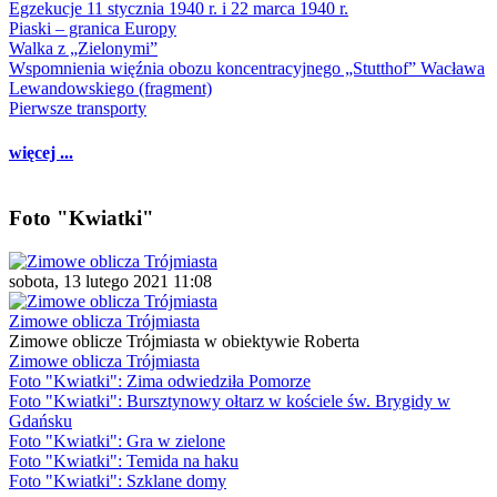
Egzekucje 11 stycznia 1940 r. i 22 marca 1940 r.
Piaski – granica Europy
Walka z „Zielonymi”
Wspomnienia więźnia obozu koncentracyjnego „Stutthof” Wacława
Lewandowskiego (fragment)
Pierwsze transporty
więcej ...
Foto "Kwiatki"
sobota, 13 lutego 2021 11:08
Zimowe oblicza Trójmiasta
Zimowe oblicze Trójmiasta w obiektywie Roberta
Zimowe oblicza Trójmiasta
Foto "Kwiatki": Zima odwiedziła Pomorze
Foto "Kwiatki": Bursztynowy ołtarz w kościele św. Brygidy w
Gdańsku
Foto "Kwiatki": Gra w zielone
Foto "Kwiatki": Temida na haku
Foto "Kwiatki": Szklane domy