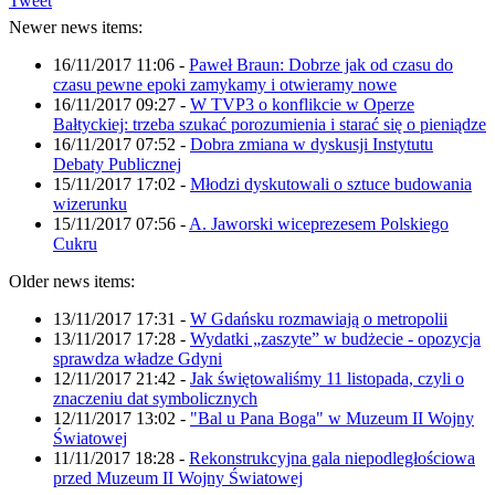
Tweet
Newer news items:
16/11/2017 11:06
-
Paweł Braun: Dobrze jak od czasu do
czasu pewne epoki zamykamy i otwieramy nowe
16/11/2017 09:27
-
W TVP3 o konflikcie w Operze
Bałtyckiej: trzeba szukać porozumienia i starać się o pieniądze
16/11/2017 07:52
-
Dobra zmiana w dyskusji Instytutu
Debaty Publicznej
15/11/2017 17:02
-
Młodzi dyskutowali o sztuce budowania
wizerunku
15/11/2017 07:56
-
A. Jaworski wiceprezesem Polskiego
Cukru
Older news items:
13/11/2017 17:31
-
W Gdańsku rozmawiają o metropolii
13/11/2017 17:28
-
Wydatki „zaszyte” w budżecie - opozycja
sprawdza władze Gdyni
12/11/2017 21:42
-
Jak świętowaliśmy 11 listopada, czyli o
znaczeniu dat symbolicznych
12/11/2017 13:02
-
"Bal u Pana Boga" w Muzeum II Wojny
Światowej
11/11/2017 18:28
-
Rekonstrukcyjna gala niepodległościowa
przed Muzeum II Wojny Światowej