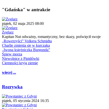
"Gdańska" w antrakcie
piątek, 02 maja 2025 08:00
Żeglarz
Kapitan Nut odważny, romantyczny, bez skazy, poświęcił swoje
„Rowerzyści” Volkera Schmidta
Charlie zmienia się w kurczaka
„Iwona księżniczka Burgunda”
Śpiew morza
Niewolnice z Pipidówki
Ciemności kryją ziemię
więcej ...
Rozrywka
piątek, 05 stycznia 2024 16:35