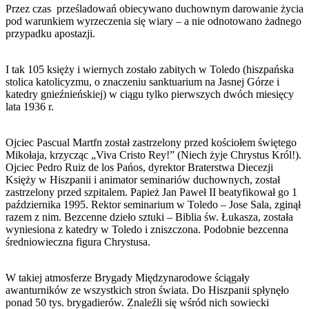
Przez czas prześladowań obiecywano duchownym darowanie życia
pod warunkiem wyrzeczenia się wiary – a nie odnotowano żadnego
przypadku apostazji.
I tak 105 księży i wiernych zostało zabitych w Toledo (hiszpańska
stolica katolicyzmu, o znaczeniu sanktuarium na Jasnej Górze i
katedry gnieźnieńskiej) w ciągu tylko pierwszych dwóch miesięcy
lata 1936 r.
Ojciec Pascual Martfn został zastrzelony przed kościołem świętego
Mikołaja, krzycząc „Viva Cristo Rey!” (Niech żyje Chrystus Król!).
Ojciec Pedro Ruiz de los Pańos, dyrektor Braterstwa Diecezji
Księży w Hiszpanii i animator seminariów duchownych, został
zastrzelony przed szpitalem. Papież Jan Paweł II beatyfikował go 1
października 1995. Rektor seminarium w Toledo – Jose Sala, zginął
razem z nim. Bezcenne dzieło sztuki – Biblia św. Łukasza, została
wyniesiona z katedry w Toledo i zniszczona. Podobnie bezcenna
średniowieczna figura Chrystusa.
W takiej atmosferze Brygady Międzynarodowe ściągały
awanturników ze wszystkich stron świata. Do Hiszpanii spłynęło
ponad 50 tys. brygadierów. Znaleźli się wśród nich sowiecki