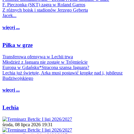
F. Pieczonka (SKT) zagra w Roland Garros
Z różnych boisk i stadionów Jerzego Geberta
Jacek...
więcej ...
Piłka w grze
Transferowa ofensywa w Lechii trwa
Młodzież z Jaguara nie zostaje w Trójmieście
Europa w Gdańsku*Stracona szansa Jaguara?
Lechia już świętuje, Arka musi postawić kropkę nad i, jubileusz
Budziwojskiego
więcej ...
Lechia
środa, 08 lipca 2026 19:31