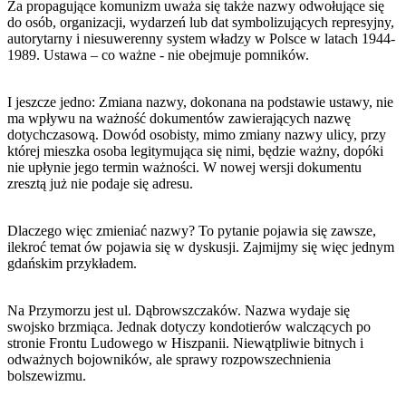
Za propagujące komunizm uważa się także nazwy odwołujące się
do osób, organizacji, wydarzeń lub dat symbolizujących represyjny,
autorytarny i niesuwerenny system władzy w Polsce w latach 1944-
1989. Ustawa – co ważne - nie obejmuje pomników.
I jeszcze jedno: Zmiana nazwy, dokonana na podstawie ustawy, nie
ma wpływu na ważność dokumentów zawierających nazwę
dotychczasową. Dowód osobisty, mimo zmiany nazwy ulicy, przy
której mieszka osoba legitymująca się nimi, będzie ważny, dopóki
nie upłynie jego termin ważności. W nowej wersji dokumentu
zresztą już nie podaje się adresu.
Dlaczego więc zmieniać nazwy? To pytanie pojawia się zawsze,
ilekroć temat ów pojawia się w dyskusji. Zajmijmy się więc jednym
gdańskim przykładem.
Na Przymorzu jest ul. Dąbrowszczaków. Nazwa wydaje się
swojsko brzmiąca. Jednak dotyczy kondotierów walczących po
stronie Frontu Ludowego w Hiszpanii. Niewątpliwie bitnych i
odważnych bojowników, ale sprawy rozpowszechnienia
bolszewizmu.