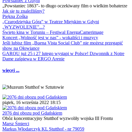
Powstaniec z Gdyni
„Powstaniec 1863”- to długo oczekiwany film o wielkim bohaterze
Jak się tu znaleźliśmy?
Piękna Zośka
„Czarodziejska Góra” w Teatrze Miejskim w Gdyni
„WYZWOLENIE”...?
Święto kina w Toruniu – Festiwal EnergaCamerimage
Koncert „Wolność jest w nas” - wokaliści i muzycy
Jeśli lubisz film „Buena Vista Social Club” nie możesz przegapić
show na Ołowiance
GAROU już 25 i 27 lutego wystąpi w Polsce! Dzwonnik z Notre
Dame zaśpiewa w ERGO Arenie
więcej ...
piątek, 16 września 2022 18:15
2076 dni obozu pod Gdańskiem
Obóz koncentracyjny Stutthof wyzwoliły wojska III Frontu
Marsz Śmierci
Markus Włodarczyk KL Stutthof - nr 79059