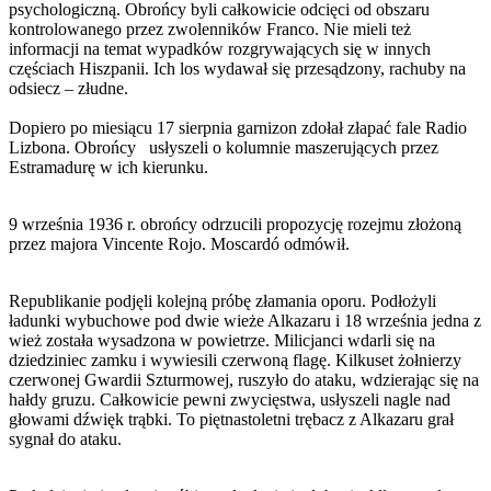
psychologiczną. Obrońcy byli całkowicie odcięci od obszaru
kontrolowanego przez zwolenników Franco. Nie mieli też
informacji na temat wypadków rozgrywających się w innych
częściach Hiszpanii. Ich los wydawał się przesądzony, rachuby na
odsiecz – złudne.
Dopiero po miesiącu 17 sierpnia garnizon zdołał złapać fale Radio
Lizbona. Obrońcy usłyszeli o kolumnie maszerujących przez
Estramadurę w ich kierunku.
9 września 1936 r. obrońcy odrzucili propozycję rozejmu złożoną
przez majora Vincente Rojo. Moscardó odmówił.
Republikanie podjęli kolejną próbę złamania oporu. Podłożyli
ładunki wybuchowe pod dwie wieże Alkazaru i 18 września jedna z
wież została wysadzona w powietrze. Milicjanci wdarli się na
dziedziniec zamku i wywiesili czerwoną flagę. Kilkuset żołnierzy
czerwonej Gwardii Szturmowej, ruszyło do ataku, wdzierając się na
hałdy gruzu. Całkowicie pewni zwycięstwa, usłyszeli nagle nad
głowami dźwięk trąbki. To piętnastoletni trębacz z Alkazaru grał
sygnał do ataku.