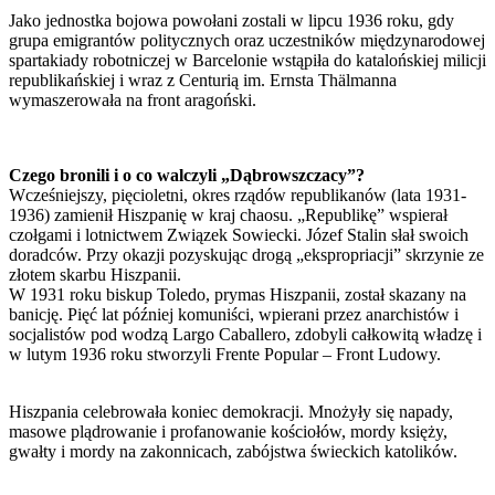
Jako jednostka bojowa powołani zostali w lipcu 1936 roku, gdy
grupa emigrantów politycznych oraz uczestników międzynarodowej
spartakiady robotniczej w Barcelonie wstąpiła do katalońskiej milicji
republikańskiej i wraz z Centurią im. Ernsta Thälmanna
wymaszerowała na front aragoński.
Czego bronili i o co walczyli „Dąbrowszczacy”?
Wcześniejszy, pięcioletni, okres rządów republikanów (lata 1931-
1936) zamienił Hiszpanię w kraj chaosu. „Republikę” wspierał
czołgami i lotnictwem Związek Sowiecki. Józef Stalin słał swoich
doradców. Przy okazji pozyskując drogą „ekspropriacji” skrzynie ze
złotem skarbu Hiszpanii.
W 1931 roku biskup Toledo, prymas Hiszpanii, został skazany na
banicję. Pięć lat później komuniści, wpierani przez anarchistów i
socjalistów pod wodzą Largo Caballero, zdobyli całkowitą władzę i
w lutym 1936 roku stworzyli Frente Popular – Front Ludowy.
Hiszpania celebrowała koniec demokracji. Mnożyły się napady,
masowe plądrowanie i profanowanie kościołów, mordy księży,
gwałty i mordy na zakonnicach, zabójstwa świeckich katolików.