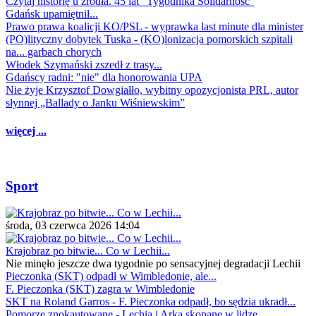
Czytaj historię u źródła. 45 lat "Tygodnika Solidarność"
Gdańsk upamiętnił...
Prawo prawa koalicji KO/PSL - wyprawka last minute dla minister
(PO)lityczny dobytek Tuska - (KO)lonizacja pomorskich szpitali
na... garbach chorych
Włodek Szymański zszedł z trasy...
Gdańscy radni: "nie" dla honorowania UPA
Nie żyje Krzysztof Dowgiałło, wybitny opozycjonista PRL, autor
słynnej „Ballady o Janku Wiśniewskim”
więcej ...
Sport
środa, 03 czerwca 2026 14:04
Krajobraz po bitwie... Co w Lechii...
Nie minęło jeszcze dwa tygodnie po sensacyjnej degradacji Lechii
Pieczonka (SKT) odpadł w Wimbledonie, ale...
F. Pieczonka (SKT) zagra w Wimbledonie
SKT na Roland Garros - F. Pieczonka odpadł, bo sędzia ukradł...
Pomorze znokautowane - Lechia i Arka skopane w lidze