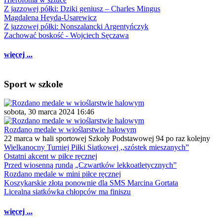
Z jazzowej półki: Dziki geniusz – Charles Mingus
Magdalena Heyda-Usarewicz
Z jazzowej półki: Nonszalancki Argentyńczyk
Zachować boskość - Wojciech Sęczawa
więcej ...
Sport w szkole
sobota, 30 marca 2024 16:46
Rozdano medale w wioślarstwie halowym
22 marca w hali sportowej Szkoły Podstawowej 94 po raz kolejny
Wielkanocny Turniej Piłki Siatkowej ,,szóstek mieszanych”
Ostatni akcent w piłce ręcznej
Przed wiosenną rundą „Czwartków lekkoatletycznych”
Rozdano medale w mini piłce ręcznej
Koszykarskie złota ponownie dla SMS Marcina Gortata
Licealna siatkówka chłopców ma finiszu
więcej ...