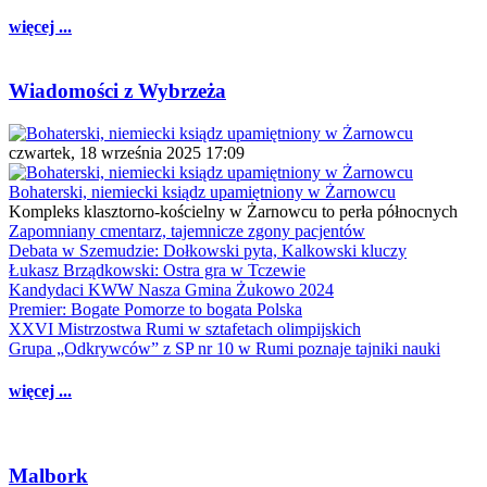
więcej ...
Wiadomości z Wybrzeża
czwartek, 18 września 2025 17:09
Bohaterski, niemiecki ksiądz upamiętniony w Żarnowcu
Kompleks klasztorno-kościelny w Żarnowcu to perła północnych
Zapomniany cmentarz, tajemnicze zgony pacjentów
Debata w Szemudzie: Dołkowski pyta, Kalkowski kluczy
Łukasz Brządkowski: Ostra gra w Tczewie
Kandydaci KWW Nasza Gmina Żukowo 2024
Premier: Bogate Pomorze to bogata Polska
XXVI Mistrzostwa Rumi w sztafetach olimpijskich
Grupa „Odkrywców” z SP nr 10 w Rumi poznaje tajniki nauki
więcej ...
Malbork