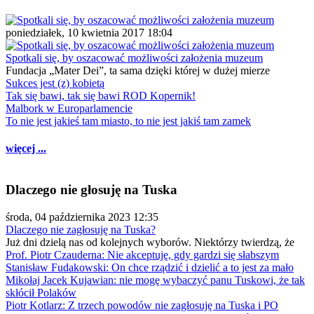
poniedziałek, 10 kwietnia 2017 18:04
Spotkali się, by oszacować możliwości założenia muzeum
Fundacja „Mater Dei”, ta sama dzięki której w dużej mierze
Sukces jest (z) kobietą
Tak się bawi, tak się bawi ROD Kopernik!
Malbork w Europarlamencie
To nie jest jakieś tam miasto, to nie jest jakiś tam zamek
więcej ...
Dlaczego nie głosuję na Tuska
środa, 04 października 2023 12:35
Dlaczego nie zagłosuję na Tuska?
Już dni dzielą nas od kolejnych wyborów. Niektórzy twierdzą, że
Prof. Piotr Czauderna: Nie akceptuję, gdy gardzi się słabszym
Stanisław Fudakowski: On chce rządzić i dzielić a to jest za mało
Mikołaj Jacek Kujawian: nie mogę wybaczyć panu Tuskowi, że tak
skłócił Polaków
Piotr Kotlarz: Z trzech powodów nie zagłosuję na Tuska i PO