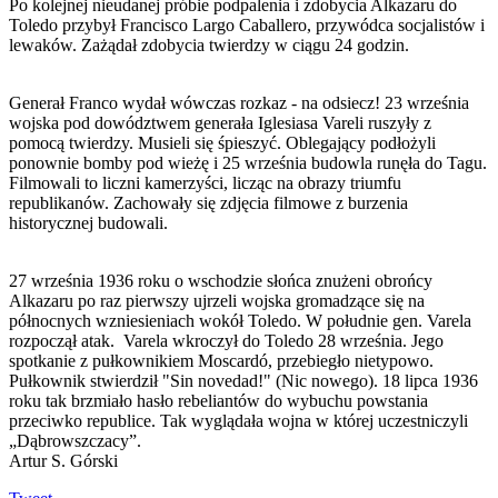
Po kolejnej nieudanej próbie podpalenia i zdobycia Alkazaru do
Toledo przybył Francisco Largo Caballero, przywódca socjalistów i
lewaków. Zażądał zdobycia twierdzy w ciągu 24 godzin.
Generał Franco wydał wówczas rozkaz - na odsiecz! 23 września
wojska pod dowództwem generała Iglesiasa Vareli ruszyły z
pomocą twierdzy. Musieli się śpieszyć. Oblegający podłożyli
ponownie bomby pod wieżę i 25 września budowla runęła do Tagu.
Filmowali to liczni kamerzyści, licząc na obrazy triumfu
republikanów. Zachowały się zdjęcia filmowe z burzenia
historycznej budowali.
27 września 1936 roku o wschodzie słońca znużeni obrońcy
Alkazaru po raz pierwszy ujrzeli wojska gromadzące się na
północnych wzniesieniach wokół Toledo. W południe gen. Varela
rozpoczął atak. Varela wkroczył do Toledo 28 września. Jego
spotkanie z pułkownikiem Moscardó, przebiegło nietypowo.
Pułkownik stwierdził "Sin novedad!" (Nic nowego). 18 lipca 1936
roku tak brzmiało hasło rebeliantów do wybuchu powstania
przeciwko republice. Tak wyglądała wojna w której uczestniczyli
„Dąbrowszczacy”.
Artur S. Górski