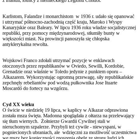
z Irlandii, lotnicy z niemieckiego Legionu Condor.
Karlistom, Falandze i monarchistom w 1936 r. udało się opanować
i utrzymać północno-zachodnią część kraju, Maroko i Wyspy
Kanaryjskie oraz Baleary. W lipcu 1936 roku władze socjalistycznej
republiki, przy pomocy międzynarodowej, stłumiły bunty w
większości miast. Na prowincji panoszyła się chłopska
antyklerykalna rewolta.
Wojskowi Franco zdołali utrzymać pozycje w enklawach
otoczonych przez republikanów w Oviedo, Sewilli, Kordobie,
Grenadzie oraz właśnie w Toledo jedynie z punktem oporu –
Alkazarem. Wykorzystując ogromną przewagę, siły republikańskie
zepchnęły rebeliantów pod wodzą pułkownika Jose Ituarte
Moscardó do fortecy na wzgórzu.
Cyd XX wieku
O świcie w niedzielę 19 lipca, w kaplicy w Alkazar odprawiona
została msza święta. Madonna spoglądała z ołtarza na przelewający
się tłum wiernych. Żołnierze Gwardii Cywilnej stali w
nieruchomym szpalerze. Przybyli też cywile - niewyspani, w
pogniecionych ubraniach, ale wdzięczni za możliwość uczestnictwa
we mszy bez konieczności znoszenia obelg ze strony ludzi ich