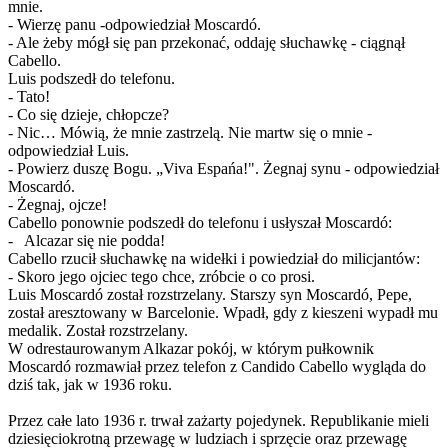
mnie.
- Wierzę panu -odpowiedział Moscardó.
- Ale żeby mógł się pan przekonać, oddaję słuchawkę - ciągnął
Cabello.
Luis podszedł do telefonu.
- Tato!
- Co się dzieje, chłopcze?
- Nic… Mówią, że mnie zastrzelą. Nie martw się o mnie -
odpowiedział Luis.
- Powierz duszę Bogu. „Viva Espańa!". Żegnaj synu - odpowiedział
Moscardó.
- Żegnaj, ojcze!
Cabello ponownie podszedł do telefonu i usłyszał Moscardó:
- Alcazar się nie podda!
Cabello rzucił słuchawkę na widełki i powiedział do milicjantów:
- Skoro jego ojciec tego chce, zróbcie o co prosi.
Luis Moscardó został rozstrzelany. Starszy syn Moscardó, Pepe,
został aresztowany w Barcelonie. Wpadł, gdy z kieszeni wypadł mu
medalik. Został rozstrzelany.
W odrestaurowanym Alkazar pokój, w którym pułkownik
Moscardó rozmawiał przez telefon z Candido Cabello wygląda do
dziś tak, jak w 1936 roku.
Przez całe lato 1936 r. trwał zażarty pojedynek. Republikanie mieli
dziesięciokrotną przewagę w ludziach i sprzęcie oraz przewagę