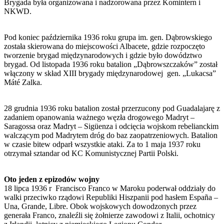
Brygada była organizowana i nadzorowana przez Komintern i
NKWD.
Pod koniec października 1936 roku grupa im. gen. Dąbrowskiego
została skierowana do miejscowości Albacete, gdzie rozpoczęto
tworzenie brygad międzynarodowych i gdzie było dowództwo
brygad. Od listopada 1936 roku batalion „Dąbrowszczaków” został
włączony w skład XIII brygady międzynarodowej gen. „Lukacsa”
Máté Zalka.
28 grudnia 1936 roku batalion został przerzucony pod Guadalajarę z
zadaniem opanowania ważnego węzła drogowego Madryt –
Saragossa oraz Madryt – Sigüenza i odcięcia wojskom rebelianckim
walczącym pod Madrytem dróg do baz zaopatrzeniowych. Batalion
w czasie bitew odparł wszystkie ataki. Za to 1 maja 1937 roku
otrzymał sztandar od KC Komunistycznej Partii Polski.
Oto jeden z epizodów wojny
18 lipca 1936 r Francisco Franco w Maroku poderwał oddziały do
walki przeciwko rządowi Republiki Hiszpanii pod hasłem España –
Una, Grande, Libre. Obok wojskowych dowodzonych przez
generała Franco, znaleźli się żołnierze zawodowi z Italii, ochotnicy