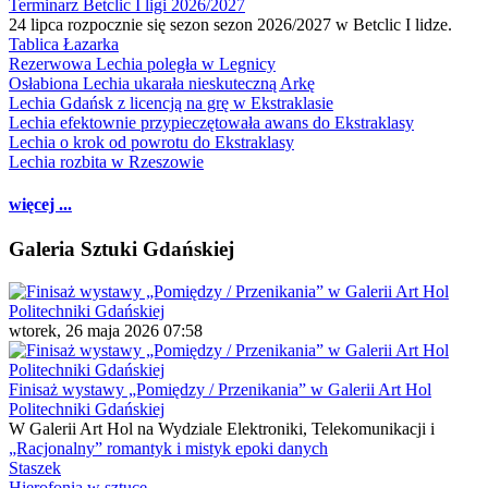
Terminarz Betclic I ligi 2026/2027
24 lipca rozpocznie się sezon sezon 2026/2027 w Betclic I lidze.
Tablica Łazarka
Rezerwowa Lechia poległa w Legnicy
Osłabiona Lechia ukarała nieskuteczną Arkę
Lechia Gdańsk z licencją na grę w Ekstraklasie
Lechia efektownie przypieczętowała awans do Ekstraklasy
Lechia o krok od powrotu do Ekstraklasy
Lechia rozbita w Rzeszowie
więcej ...
Galeria Sztuki Gdańskiej
wtorek, 26 maja 2026 07:58
Finisaż wystawy „Pomiędzy / Przenikania” w Galerii Art Hol
Politechniki Gdańskiej
W Galerii Art Hol na Wydziale Elektroniki, Telekomunikacji i
„Racjonalny” romantyk i mistyk epoki danych
Staszek
Hierofonia w sztuce