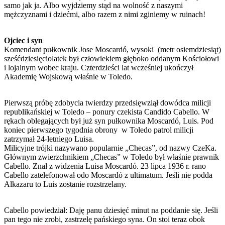
samo jak ja. Albo wyjdziemy stąd na wolność z naszymi
mężczyznami i dziećmi, albo razem z nimi zginiemy w ruinach!
Ojciec i syn
Komendant pułkownik Jose Moscardó, wysoki (metr osiemdziesiąt)
sześćdziesięciolatek był człowiekiem głęboko oddanym Kościołowi
i lojalnym wobec kraju. Czterdzieści lat wcześniej ukończył
Akademię Wojskową właśnie w Toledo.
Pierwszą próbę zdobycia twierdzy przedsięwziął dowódca milicji
republikańskiej w Toledo – ponury czekista Candido Cabello. W
rękach oblegających był już syn pułkownika Moscardó, Luis. Pod
koniec pierwszego tygodnia obrony w Toledo patrol milicji
zatrzymał 24-letniego Luisa.
Milicyjne trójki nazywano popularnie „Checas”, od nazwy CzeKa.
Głównym zwierzchnikiem „Checas” w Toledo był właśnie prawnik
Cabello. Znał z widzenia Luisa Moscardó. 23 lipca 1936 r. rano
Cabello zatelefonował odo Moscardó z ultimatum. Jeśli nie podda
Alkazaru to Luis zostanie rozstrzelany.
Cabello powiedział: Daję panu dziesięć minut na poddanie się. Jeśli
pan tego nie zrobi, zastrzelę pańskiego syna. On stoi teraz obok