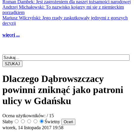
Roman Dambek: Jest zagrożeniem dla naszej tożsamości narodowej
Andrzej Michałowski: To nazwisko kojarzy mi się z niemieckim
porządkiem
Mariusz Wilczyński: Jego rządy zaskutkowały jednymi z gorszych
decyzji
więcej ...
SZUKAJ
Dlaczego Dąbrowszczacy
powinni zniknąć jako patroni
ulicy w Gdańsku
Ocena użytkowników:
/ 15
Słaby
Świetny
wtorek, 14 listopada 2017 19:58