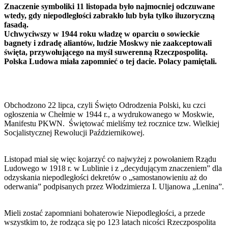
Znaczenie symboliki 11 listopada było najmocniej odczuwane
wtedy, gdy niepodległości zabrakło lub była tylko iluzoryczną
fasadą.
Uchwyciwszy w 1944 roku władzę w oparciu o sowieckie
bagnety i zdradę aliantów, ludzie Moskwy nie zaakceptowali
święta, przywołującego na myśl suwerenną Rzeczpospolitą.
Polska Ludowa miała zapomnieć o tej dacie. Polacy pamiętali.
Obchodzono 22 lipca, czyli Święto Odrodzenia Polski, ku czci
ogłoszenia w Chełmie w 1944 r., a wydrukowanego w Moskwie,
Manifestu PKWN. Świętować mieliśmy też rocznice tzw. Wielkiej
Socjalistycznej Rewolucji Październikowej.
Listopad miał się więc kojarzyć co najwyżej z powołaniem Rządu
Ludowego w 1918 r. w Lublinie i z „decydującym znaczeniem” dla
odzyskania niepodległości dekretów o „samostanowieniu aż do
oderwania” podpisanych przez Włodzimierza I. Uljanowa „Lenina”.
Mieli zostać zapomniani bohaterowie Niepodległości, a przede
wszystkim to, że rodząca się po 123 latach nicości Rzeczpospolita