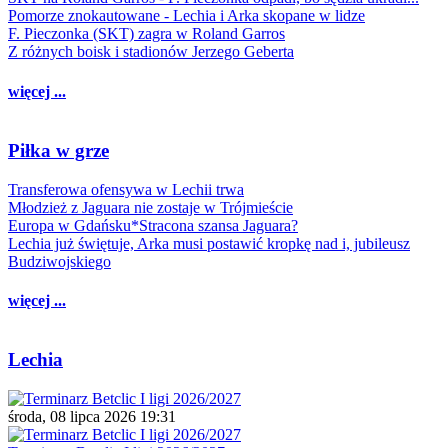
Pomorze znokautowane - Lechia i Arka skopane w lidze
F. Pieczonka (SKT) zagra w Roland Garros
Z różnych boisk i stadionów Jerzego Geberta
więcej ...
Piłka w grze
Transferowa ofensywa w Lechii trwa
Młodzież z Jaguara nie zostaje w Trójmieście
Europa w Gdańsku*Stracona szansa Jaguara?
Lechia już świętuje, Arka musi postawić kropkę nad i, jubileusz
Budziwojskiego
więcej ...
Lechia
środa, 08 lipca 2026 19:31