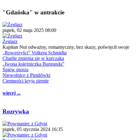
"Gdańska" w antrakcie
piątek, 02 maja 2025 08:00
Żeglarz
Kapitan Nut odważny, romantyczny, bez skazy, poświęcił swoje
„Rowerzyści” Volkera Schmidta
Charlie zmienia się w kurczaka
„Iwona księżniczka Burgunda”
Śpiew morza
Niewolnice z Pipidówki
Ciemności kryją ziemię
więcej ...
Rozrywka
piątek, 05 stycznia 2024 16:35