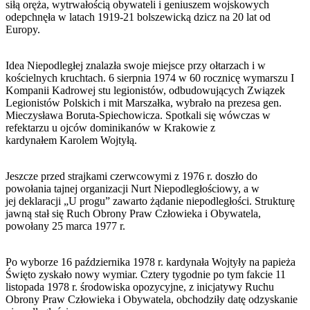
siłą oręża, wytrwałością obywateli i geniuszem wojskowych
odepchnęła w latach 1919-21 bolszewicką dzicz na 20 lat od
Europy.
Idea Niepodległej znalazła swoje miejsce przy ołtarzach i w
kościelnych kruchtach. 6 sierpnia 1974 w 60 rocznicę wymarszu I
Kompanii Kadrowej stu legionistów, odbudowujących Związek
Legionistów Polskich i mit Marszałka, wybrało na prezesa gen.
Mieczysława Boruta-Spiechowicza. Spotkali się wówczas w
refektarzu u ojców dominikanów w Krakowie z
kardynałem Karolem Wojtyłą.
Jeszcze przed strajkami czerwcowymi z 1976 r. doszło do
powołania tajnej organizacji Nurt Niepodległościowy, a w
jej deklaracji „U progu” zawarto żądanie niepodległości. Strukturę
jawną stał się Ruch Obrony Praw Człowieka i Obywatela,
powołany 25 marca 1977 r.
Po wyborze 16 października 1978 r. kardynała Wojtyły na papieża
Święto zyskało nowy wymiar. Cztery tygodnie po tym fakcie 11
listopada 1978 r. środowiska opozycyjne, z inicjatywy Ruchu
Obrony Praw Człowieka i Obywatela, obchodziły datę odzyskanie