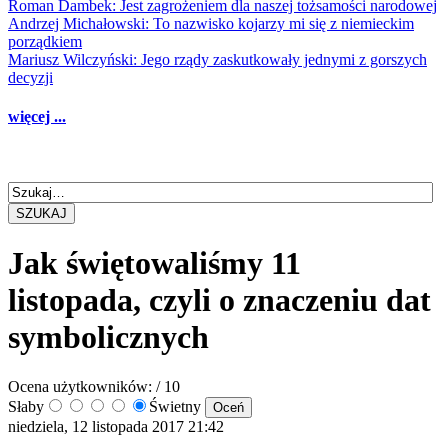
Roman Dambek: Jest zagrożeniem dla naszej tożsamości narodowej
Andrzej Michałowski: To nazwisko kojarzy mi się z niemieckim
porządkiem
Mariusz Wilczyński: Jego rządy zaskutkowały jednymi z gorszych
decyzji
więcej ...
SZUKAJ
Jak świętowaliśmy 11
listopada, czyli o znaczeniu dat
symbolicznych
Ocena użytkowników:
/ 10
Słaby
Świetny
niedziela, 12 listopada 2017 21:42