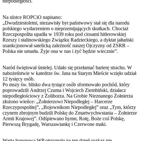
niepodległości.
Na ulotce ROPCiO napisano:
„Dwudziestoletni, niezawisły byt państwowy stał się dla narodu
polskiego wydarzeniem o nieprzemijających skutkach. Chociaż
Rzeczpospolita upadła w 1939 roku pod ciosami hitlerowskiej
Rzeszy i stalinowskiego Związku Radzieckiego, a dyktat jałtański
usankcjonował satelicką zależność naszej Ojczyzny od ZSRR –
Polska nie umarła. Żyje ona w nas i żyć będzie wiecznie”.
Naród świętował śmielej. Udało się przełamać barierę strachu. W
nabożeństwie w katedrze św. Jana na Starym Mieście wzięło udział
12 tysięcy osób.
Po mszy św. blisko dwa tysiące osób sformowało pochód, który
poprowadzili Andrzej Czuma i Wojciech Ziembiński, działacz
niepodległościowy z Żoliborza. Na Grobie Nieznanego Żołnierza
złożono wieńce: „Żołnierzowi Niepodległej – Harcerze
Rzeczypospolitej”, „Bojownikom Niepodległej” oraz „Tym, którzy
czynem zbrojnym budzili Polskę do Zmartwychwstania – Żołnierze
Armii Krajowej”. Odśpiewano hymn, Rotę, Boże coś Polskę,
Pierwszą Brygadę, Warszawiankę i Czerwone maki.
Warta honorowa WP otrzymała na ten dzień rozkaz nie