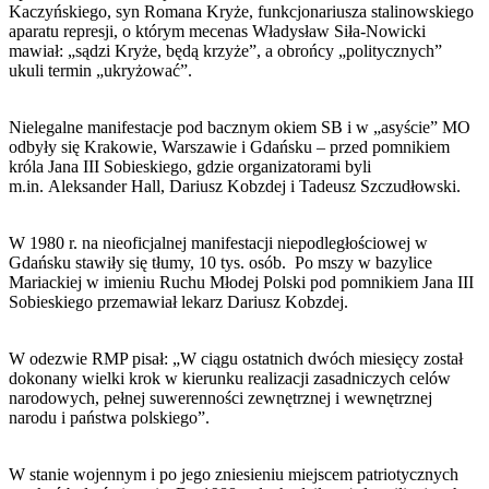
Kaczyńskiego, syn Romana Kryże, funkcjonariusza stalinowskiego
aparatu represji, o którym mecenas Władysław Siła-Nowicki
mawiał: „sądzi Kryże, będą krzyże”, a obrońcy „politycznych”
ukuli termin „ukryżować”.
Nielegalne manifestacje pod bacznym okiem SB i w „asyście” MO
odbyły się Krakowie, Warszawie i Gdańsku – przed pomnikiem
króla Jana III Sobieskiego, gdzie organizatorami byli
m.in. Aleksander Hall, Dariusz Kobzdej i Tadeusz Szczudłowski.
W 1980 r. na nieoficjalnej manifestacji niepodległościowej w
Gdańsku stawiły się tłumy, 10 tys. osób. Po mszy w bazylice
Mariackiej w imieniu Ruchu Młodej Polski pod pomnikiem Jana III
Sobieskiego przemawiał lekarz Dariusz Kobzdej.
W odezwie RMP pisał: „W ciągu ostatnich dwóch miesięcy został
dokonany wielki krok w kierunku realizacji zasadniczych celów
narodowych, pełnej suwerenności zewnętrznej i wewnętrznej
narodu i państwa polskiego”.
W stanie wojennym i po jego zniesieniu miejscem patriotycznych