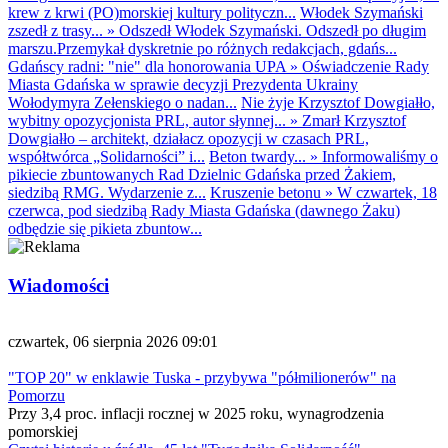
krew z krwi (PO)morskiej kultury polityczn...
Włodek Szymański
zszedł z trasy...
»
Odszedł Włodek Szymański. Odszedł po długim
marszu.Przemykał dyskretnie po różnych redakcjach, gdańs...
Gdańscy radni: "nie" dla honorowania UPA
»
Oświadczenie Rady
Miasta Gdańska w sprawie decyzji Prezydenta Ukrainy
Wołodymyra Zełenskiego o nadan...
Nie żyje Krzysztof Dowgiałło,
wybitny opozycjonista PRL, autor słynnej...
»
Zmarł Krzysztof
Dowgiałło – architekt, działacz opozycji w czasach PRL,
współtwórca „Solidarności” i...
Beton twardy...
»
Informowaliśmy o
pikiecie zbuntowanych Rad Dzielnic Gdańska przed Żakiem,
siedzibą RMG. Wydarzenie z...
Kruszenie betonu
»
W czwartek, 18
czerwca, pod siedzibą Rady Miasta Gdańska (dawnego Żaku)
odbędzie się pikieta zbuntow...
Wiadomości
czwartek, 06 sierpnia 2026 09:01
"TOP 20" w enklawie Tuska - przybywa "półmilionerów" na
Pomorzu
Przy 3,4 proc. inflacji rocznej w 2025 roku, wynagrodzenia
pomorskiej