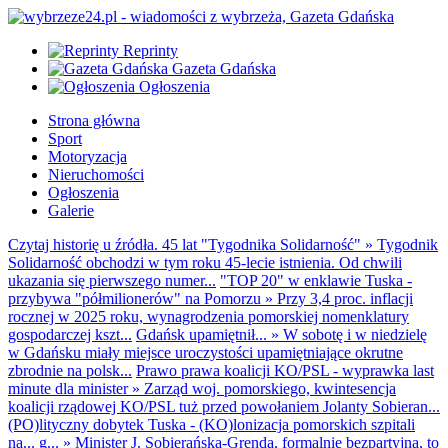
Reprinty
Gazeta Gdańska
Ogłoszenia
Strona główna
Sport
Motoryzacja
Nieruchomości
Ogłoszenia
Galerie
Czytaj historię u źródła. 45 lat "Tygodnika Solidarność"
»
Tygodnik
Solidarność obchodzi w tym roku 45-lecie istnienia. Od chwili
ukazania się pierwszego numer...
"TOP 20" w enklawie Tuska -
przybywa "półmilionerów" na Pomorzu
»
Przy 3,4 proc. inflacji
rocznej w 2025 roku, wynagrodzenia pomorskiej nomenklatury
gospodarczej kszt...
Gdańsk upamiętnił...
»
W sobotę i w niedzielę
w Gdańsku miały miejsce uroczystości upamiętniające okrutne
zbrodnie na polsk...
Prawo prawa koalicji KO/PSL - wyprawka last
minute dla minister
»
Zarząd woj. pomorskiego, kwintesencja
koalicji rządowej KO/PSL tuż przed powołaniem Jolanty Sobieran...
(PO)lityczny dobytek Tuska - (KO)lonizacja pomorskich szpitali
na... g...
»
Minister J. Sobierańska-Grenda, formalnie bezpartyjna, to