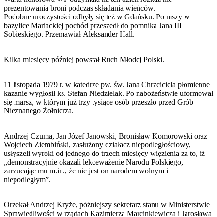
prezentowania broni podczas składania wieńców.
Podobne uroczystości odbyły się też w Gdańsku. Po mszy w
bazylice Mariackiej pochód przeszedł do pomnika Jana III
Sobieskiego. Przemawiał Aleksander Hall.
Kilka miesięcy później powstał Ruch Młodej Polski.
11 listopada 1979 r. w katedrze pw. św. Jana Chrzciciela płomienne
kazanie wygłosił ks. Stefan Niedzielak. Po nabożeństwie uformował
się marsz, w którym już trzy tysiące osób przeszło przed Grób
Nieznanego Żołnierza.
Andrzej Czuma, Jan Józef Janowski, Bronisław Komorowski oraz
Wojciech Ziembiński, zasłużony działacz niepodległościowy,
usłyszeli wyroki od jednego do trzech miesięcy więzienia za to, iż
„demonstracyjnie okazali lekceważenie Narodu Polskiego,
zarzucając mu m.in., że nie jest on narodem wolnym i
niepodległym”.
Orzekał Andrzej Kryże, późniejszy sekretarz stanu w Ministerstwie
Sprawiedliwości w rządach Kazimierza Marcinkiewicza i Jarosława