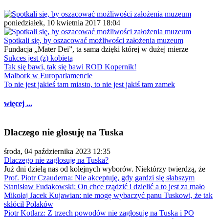
poniedziałek, 10 kwietnia 2017 18:04
Spotkali się, by oszacować możliwości założenia muzeum
Fundacja „Mater Dei”, ta sama dzięki której w dużej mierze
Sukces jest (z) kobietą
Tak się bawi, tak się bawi ROD Kopernik!
Malbork w Europarlamencie
To nie jest jakieś tam miasto, to nie jest jakiś tam zamek
więcej ...
Dlaczego nie głosuję na Tuska
środa, 04 października 2023 12:35
Dlaczego nie zagłosuję na Tuska?
Już dni dzielą nas od kolejnych wyborów. Niektórzy twierdzą, że
Prof. Piotr Czauderna: Nie akceptuję, gdy gardzi się słabszym
Stanisław Fudakowski: On chce rządzić i dzielić a to jest za mało
Mikołaj Jacek Kujawian: nie mogę wybaczyć panu Tuskowi, że tak
skłócił Polaków
Piotr Kotlarz: Z trzech powodów nie zagłosuję na Tuska i PO