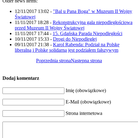
Older news items:
12/11/2017 13:02
-
"Bal u Pana Boga" w Muzeum II Wojny
Światowej
11/11/2017 18:28
-
Rekonstrukcyjna gala niepodległościowa
przed Muzeum II Wojny Światowej
11/11/2017 17:44
-
15. Gdańska Parada Niepodległości
10/11/2017 15:33
-
Drogi do Niepodległej
09/11/2017 21:38
-
Karol Rabenda: Podział na Polskę
liberalną i Polskę solidarną jest podziałem fałszywym
Poprzednia strona
Następna strona
Dodaj komentarz
Imię (obowiązkowe)
E-Mail (obowiązkowe)
Strona internetowa