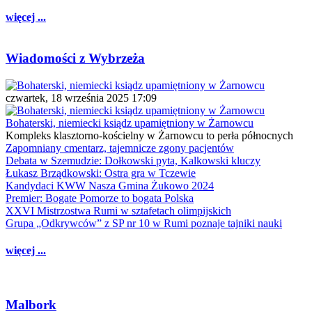
więcej ...
Wiadomości z Wybrzeża
czwartek, 18 września 2025 17:09
Bohaterski, niemiecki ksiądz upamiętniony w Żarnowcu
Kompleks klasztorno-kościelny w Żarnowcu to perła północnych
Zapomniany cmentarz, tajemnicze zgony pacjentów
Debata w Szemudzie: Dołkowski pyta, Kalkowski kluczy
Łukasz Brządkowski: Ostra gra w Tczewie
Kandydaci KWW Nasza Gmina Żukowo 2024
Premier: Bogate Pomorze to bogata Polska
XXVI Mistrzostwa Rumi w sztafetach olimpijskich
Grupa „Odkrywców” z SP nr 10 w Rumi poznaje tajniki nauki
więcej ...
Malbork