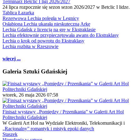
Terminarz Betclic I ligi 2026/2027
24 lipca rozpocznie się sezon sezon 2026/2027 w Betclic I lidze.
Tablica Łazarka
Rezerwowa Lechia poległa w Legnicy
Osłabiona Lechia ukarała nieskuteczną Arkę
Lechia Gdańsk z licencją na grę w Ekstraklasie
Lechia efektownie przypieczętowała awans do Ekstraklasy
Lechia o krok od powrotu do Ekstraklasy
Lechia rozbita w Rzeszowie
więcej ...
Galeria Sztuki Gdańskiej
wtorek, 26 maja 2026 07:58
Finisaż wystawy „Pomiędzy / Przenikania” w Galerii Art Hol
Politechniki Gdańskiej
W Galerii Art Hol na Wydziale Elektroniki, Telekomunikacji i
„Racjonalny” romantyk i mistyk epoki danych
Staszek
Hierofonia w sztuce