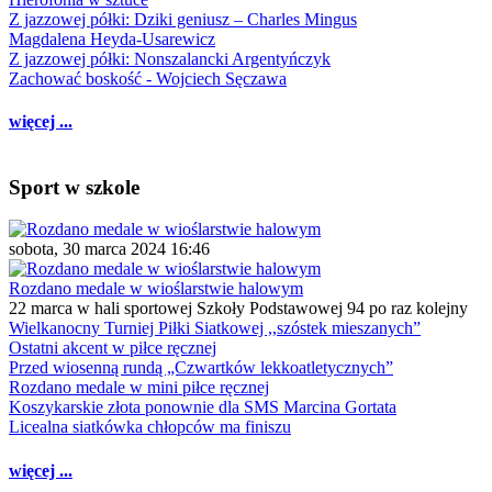
Z jazzowej półki: Dziki geniusz – Charles Mingus
Magdalena Heyda-Usarewicz
Z jazzowej półki: Nonszalancki Argentyńczyk
Zachować boskość - Wojciech Sęczawa
więcej ...
Sport w szkole
sobota, 30 marca 2024 16:46
Rozdano medale w wioślarstwie halowym
22 marca w hali sportowej Szkoły Podstawowej 94 po raz kolejny
Wielkanocny Turniej Piłki Siatkowej ,,szóstek mieszanych”
Ostatni akcent w piłce ręcznej
Przed wiosenną rundą „Czwartków lekkoatletycznych”
Rozdano medale w mini piłce ręcznej
Koszykarskie złota ponownie dla SMS Marcina Gortata
Licealna siatkówka chłopców ma finiszu
więcej ...