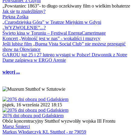
Powstaniec z Gdyni
„Powstaniec 1863”- to długo oczekiwany film o wielkim bohaterze
Jak się tu znaleźliśmy?
Piękna Zośka
„Czarodziejska Góra” w Teatrze Miejskim w Gdyni
„WYZWOLENIE”...?
Święto kina w Toruniu – Festiwal EnergaCamerimage
Koncert „Wolność jest w nas” - wokaliści i muzycy
Jeśli lubisz film „Buena Vista Social Club” nie możesz przegapić
show na Ołowiance
GAROU już 25 i 27 lutego wystąpi w Polsce! Dzwonnik z Notre
Dame zaśpiewa w ERGO Arenie
więcej ...
piątek, 16 września 2022 18:15
2076 dni obozu pod Gdańskiem
Obóz koncentracyjny Stutthof wyzwoliły wojska III Frontu
Marsz Śmierci
Markus Włodarczyk KL Stutthof - nr 79059