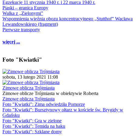
Egzekucje 11 stycznia 1940 r. i 22 marca 1940 r.
Piaski – granica Europy
Walka z „Zielonymi”
Wspomnienia więźnia obozu koncentracyjnego „Stutthof” Wacława
Lewandowskiego (fragment)
Pierwsze transporty
więcej ...
Foto "Kwiatki"
sobota, 13 lutego 2021 11:08
Zimowe oblicza Trójmiasta
Zimowe oblicze Trójmiasta w obiektywie Roberta
Zimowe oblicza Trójmiasta
Foto "Kwiatki": Zima odwiedziła Pomorze
Foto "Kwiatki": Bursztynowy ołtarz w kościele św. Brygidy w
Gdańsku
Foto "Kwiatki": Gra w zielone
Foto "Kwiatki": Temida na haku
Foto "Kwiatki": Szklane domy