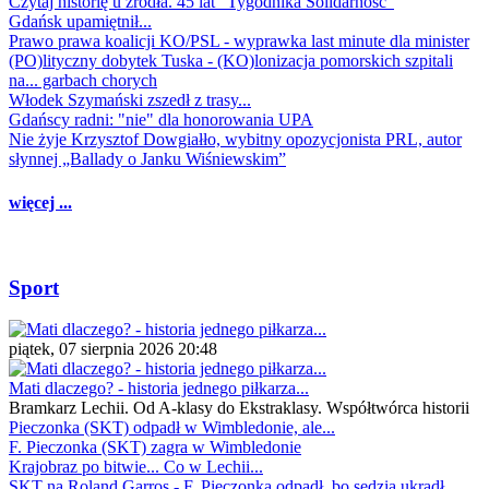
Czytaj historię u źródła. 45 lat "Tygodnika Solidarność"
Gdańsk upamiętnił...
Prawo prawa koalicji KO/PSL - wyprawka last minute dla minister
(PO)lityczny dobytek Tuska - (KO)lonizacja pomorskich szpitali
na... garbach chorych
Włodek Szymański zszedł z trasy...
Gdańscy radni: "nie" dla honorowania UPA
Nie żyje Krzysztof Dowgiałło, wybitny opozycjonista PRL, autor
słynnej „Ballady o Janku Wiśniewskim”
więcej ...
Sport
piątek, 07 sierpnia 2026 20:48
Mati dlaczego? - historia jednego piłkarza...
Bramkarz Lechii. Od A-klasy do Ekstraklasy. Współtwórca historii
Pieczonka (SKT) odpadł w Wimbledonie, ale...
F. Pieczonka (SKT) zagra w Wimbledonie
Krajobraz po bitwie... Co w Lechii...
SKT na Roland Garros - F. Pieczonka odpadł, bo sędzia ukradł...