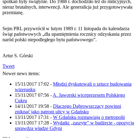
spotkań były świątynie. Do 1988 r. dochodziło też do milicyjnych,
nieraz brutalnych, interwencji. Ale generalicja już przygotowywała
przemianę.
Sejm PRL przywrócił w lutym 1989 r. 11 listopada do kalendarza
świąt państwowych „dla upamiętnienia rocznicy odzyskania przez
naród polski niepodległego bytu państwowego”.
Artur S. Górski
Tweet
Newer news items:
15/11/2017 17:02
-
Młodzi dyskutowali o sztuce budowania
wizerunku
15/11/2017 07:56
-
A. Jaworski wiceprezesem Polskiego
Cukru
14/11/2017 19:58
-
Dlaczego Dąbrowszczacy powinni
zniknąć jako patroni ulicy w Gdańsku
13/11/2017 17:31
-
W Gdańsku rozmawiają o metropolii
13/11/2017 17:28
-
Wydatki „zaszyte” w budżecie - opozycja
sprawdza władze Gdyni