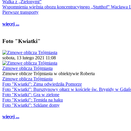
Walka z „Zielonymi”
Wspomnienia więźnia obozu koncentracyjnego „Stutthof” Wacława 
Pierwsze transporty
więcej ...
Foto "Kwiatki"
sobota, 13 lutego 2021 11:08
Zimowe oblicza Trójmiasta
Zimowe oblicze Trójmiasta w obiektywie Roberta
Zimowe oblicza Trójmiasta
Foto "Kwiatki": Zima odwiedziła Pomorze
Foto "Kwiatki": Bursztynowy ołtarz w kościele św. Brygidy w Gdań
Foto "Kwiatki": Gra w zielone
Foto "Kwiatki": Temida na haku
Foto "Kwiatki": Szklane domy
więcej ...