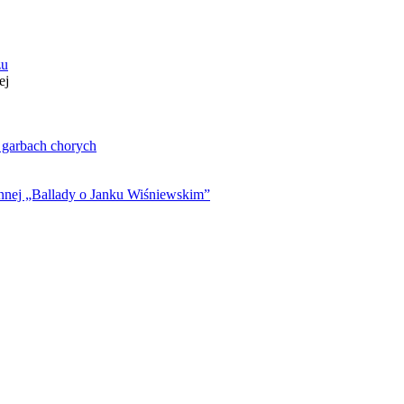
zu
ej
. garbach chorych
ynnej „Ballady o Janku Wiśniewskim”