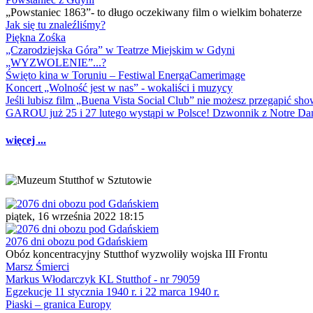
„Powstaniec 1863”- to długo oczekiwany film o wielkim bohaterze
Jak się tu znaleźliśmy?
Piękna Zośka
„Czarodziejska Góra” w Teatrze Miejskim w Gdyni
„WYZWOLENIE”...?
Święto kina w Toruniu – Festiwal EnergaCamerimage
Koncert „Wolność jest w nas” - wokaliści i muzycy
Jeśli lubisz film „Buena Vista Social Club” nie możesz przegapić s
GAROU już 25 i 27 lutego wystąpi w Polsce! Dzwonnik z Notre 
więcej ...
piątek, 16 września 2022 18:15
2076 dni obozu pod Gdańskiem
Obóz koncentracyjny Stutthof wyzwoliły wojska III Frontu
Marsz Śmierci
Markus Włodarczyk KL Stutthof - nr 79059
Egzekucje 11 stycznia 1940 r. i 22 marca 1940 r.
Piaski – granica Europy