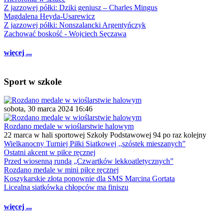
Z jazzowej półki: Dziki geniusz – Charles Mingus
Magdalena Heyda-Usarewicz
Z jazzowej półki: Nonszalancki Argentyńczyk
Zachować boskość - Wojciech Sęczawa
więcej ...
Sport w szkole
sobota, 30 marca 2024 16:46
Rozdano medale w wioślarstwie halowym
22 marca w hali sportowej Szkoły Podstawowej 94 po raz kolejny
Wielkanocny Turniej Piłki Siatkowej ,,szóstek mieszanych”
Ostatni akcent w piłce ręcznej
Przed wiosenną rundą „Czwartków lekkoatletycznych”
Rozdano medale w mini piłce ręcznej
Koszykarskie złota ponownie dla SMS Marcina Gortata
Licealna siatkówka chłopców ma finiszu
więcej ...