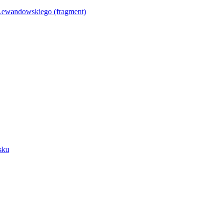
Lewandowskiego (fragment)
sku