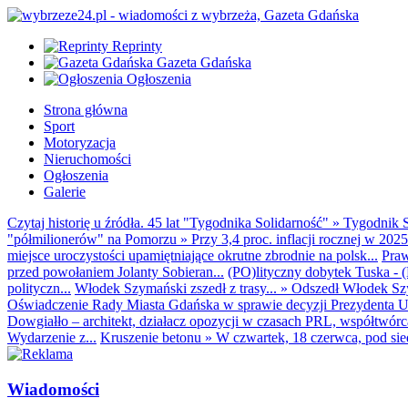
Reprinty
Gazeta Gdańska
Ogłoszenia
Strona główna
Sport
Motoryzacja
Nieruchomości
Ogłoszenia
Galerie
Czytaj historię u źródła. 45 lat "Tygodnika Solidarność"
»
Tygodnik S
"półmilionerów" na Pomorzu
»
Przy 3,4 proc. inflacji rocznej w 20
miejsce uroczystości upamiętniające okrutne zbrodnie na polsk...
Praw
przed powołaniem Jolanty Sobieran...
(PO)lityczny dobytek Tuska - (K
polityczn...
Włodek Szymański zszedł z trasy...
»
Odszedł Włodek Szy
Oświadczenie Rady Miasta Gdańska w sprawie decyzji Prezydenta U
Dowgiałło – architekt, działacz opozycji w czasach PRL, współtwórca 
Wydarzenie z...
Kruszenie betonu
»
W czwartek, 18 czerwca, pod sie
Wiadomości