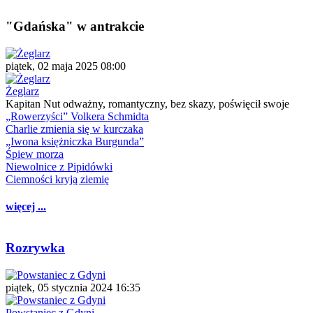
"Gdańska" w antrakcie
piątek, 02 maja 2025 08:00
Żeglarz
Kapitan Nut odważny, romantyczny, bez skazy, poświęcił swoje
„Rowerzyści” Volkera Schmidta
Charlie zmienia się w kurczaka
„Iwona księżniczka Burgunda”
Śpiew morza
Niewolnice z Pipidówki
Ciemności kryją ziemię
więcej ...
Rozrywka
piątek, 05 stycznia 2024 16:35
Powstaniec z Gdyni