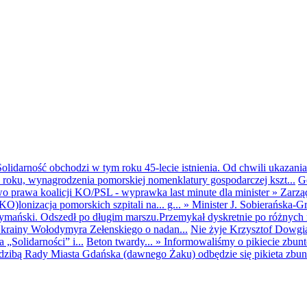
olidarność obchodzi w tym roku 45-lecie istnienia. Od chwili ukazania
25 roku, wynagrodzenia pomorskiej nomenklatury gospodarczej kszt...
G
o prawa koalicji KO/PSL - wyprawka last minute dla minister
»
Zarzą
O)lonizacja pomorskich szpitali na... g...
»
Minister J. Sobierańska-G
mański. Odszedł po długim marszu.Przemykał dyskretnie po różnych r
krainy Wołodymyra Zełenskiego o nadan...
Nie żyje Krzysztof Dowgiał
„Solidarności” i...
Beton twardy...
»
Informowaliśmy o pikiecie zbu
dzibą Rady Miasta Gdańska (dawnego Żaku) odbędzie się pikieta zbun