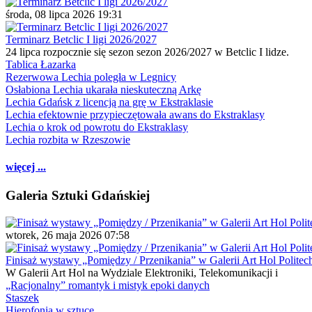
środa, 08 lipca 2026 19:31
Terminarz Betclic I ligi 2026/2027
24 lipca rozpocznie się sezon sezon 2026/2027 w Betclic I lidze.
Tablica Łazarka
Rezerwowa Lechia poległa w Legnicy
Osłabiona Lechia ukarała nieskuteczną Arkę
Lechia Gdańsk z licencją na grę w Ekstraklasie
Lechia efektownie przypieczętowała awans do Ekstraklasy
Lechia o krok od powrotu do Ekstraklasy
Lechia rozbita w Rzeszowie
więcej ...
Galeria Sztuki Gdańskiej
wtorek, 26 maja 2026 07:58
Finisaż wystawy „Pomiędzy / Przenikania” w Galerii Art Hol Politec
W Galerii Art Hol na Wydziale Elektroniki, Telekomunikacji i
„Racjonalny” romantyk i mistyk epoki danych
Staszek
Hierofonia w sztuce