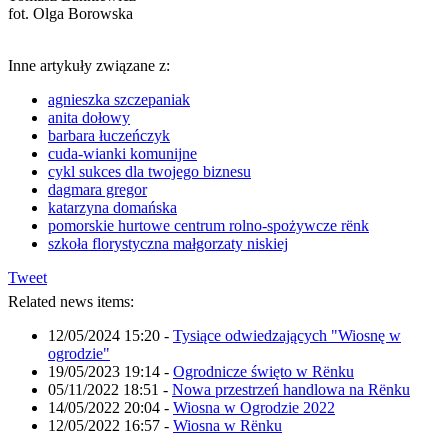
fot. Olga Borowska
Inne artykuły związane z:
agnieszka szczepaniak
anita dołowy
barbara łuczeńczyk
cuda-wianki komunijne
cykl sukces dla twojego biznesu
dagmara gregor
katarzyna domańska
pomorskie hurtowe centrum rolno-spożywcze rënk
szkoła florystyczna małgorzaty niskiej
Tweet
Related news items:
12/05/2024 15:20
-
Tysiące odwiedzających "Wiosnę w
ogrodzie"
19/05/2023 19:14
-
Ogrodnicze święto w Rënku
05/11/2022 18:51
-
Nowa przestrzeń handlowa na Rënku
14/05/2022 20:04
-
Wiosna w Ogrodzie 2022
12/05/2022 16:57
-
Wiosna w Rënku