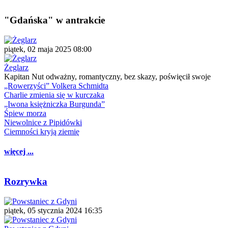
"Gdańska" w antrakcie
piątek, 02 maja 2025 08:00
Żeglarz
Kapitan Nut odważny, romantyczny, bez skazy, poświęcił swoje
„Rowerzyści” Volkera Schmidta
Charlie zmienia się w kurczaka
„Iwona księżniczka Burgunda”
Śpiew morza
Niewolnice z Pipidówki
Ciemności kryją ziemię
więcej ...
Rozrywka
piątek, 05 stycznia 2024 16:35