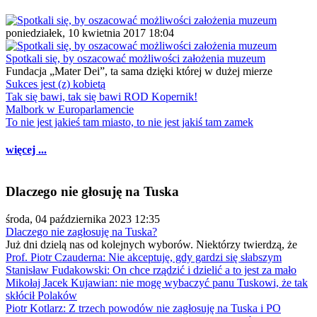
poniedziałek, 10 kwietnia 2017 18:04
Spotkali się, by oszacować możliwości założenia muzeum
Fundacja „Mater Dei”, ta sama dzięki której w dużej mierze
Sukces jest (z) kobietą
Tak się bawi, tak się bawi ROD Kopernik!
Malbork w Europarlamencie
To nie jest jakieś tam miasto, to nie jest jakiś tam zamek
więcej ...
Dlaczego nie głosuję na Tuska
środa, 04 października 2023 12:35
Dlaczego nie zagłosuję na Tuska?
Już dni dzielą nas od kolejnych wyborów. Niektórzy twierdzą, że
Prof. Piotr Czauderna: Nie akceptuję, gdy gardzi się słabszym
Stanisław Fudakowski: On chce rządzić i dzielić a to jest za mało
Mikołaj Jacek Kujawian: nie mogę wybaczyć panu Tuskowi, że tak
skłócił Polaków
Piotr Kotlarz: Z trzech powodów nie zagłosuję na Tuska i PO