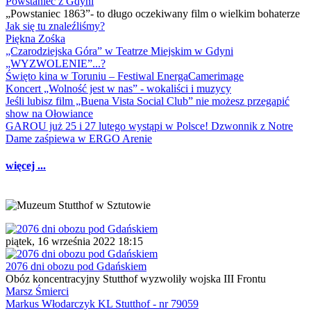
Powstaniec z Gdyni
„Powstaniec 1863”- to długo oczekiwany film o wielkim bohaterze
Jak się tu znaleźliśmy?
Piękna Zośka
„Czarodziejska Góra” w Teatrze Miejskim w Gdyni
„WYZWOLENIE”...?
Święto kina w Toruniu – Festiwal EnergaCamerimage
Koncert „Wolność jest w nas” - wokaliści i muzycy
Jeśli lubisz film „Buena Vista Social Club” nie możesz przegapić
show na Ołowiance
GAROU już 25 i 27 lutego wystąpi w Polsce! Dzwonnik z Notre
Dame zaśpiewa w ERGO Arenie
więcej ...
piątek, 16 września 2022 18:15
2076 dni obozu pod Gdańskiem
Obóz koncentracyjny Stutthof wyzwoliły wojska III Frontu
Marsz Śmierci
Markus Włodarczyk KL Stutthof - nr 79059