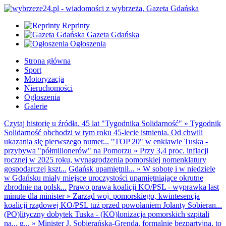
Reprinty
Gazeta Gdańska
Ogłoszenia
Strona główna
Sport
Motoryzacja
Nieruchomości
Ogłoszenia
Galerie
Czytaj historię u źródła. 45 lat "Tygodnika Solidarność"
»
Tygodnik
Solidarność obchodzi w tym roku 45-lecie istnienia. Od chwili
ukazania się pierwszego numer...
"TOP 20" w enklawie Tuska -
przybywa "półmilionerów" na Pomorzu
»
Przy 3,4 proc. inflacji
rocznej w 2025 roku, wynagrodzenia pomorskiej nomenklatury
gospodarczej kszt...
Gdańsk upamiętnił...
»
W sobotę i w niedzielę
w Gdańsku miały miejsce uroczystości upamiętniające okrutne
zbrodnie na polsk...
Prawo prawa koalicji KO/PSL - wyprawka last
minute dla minister
»
Zarząd woj. pomorskiego, kwintesencja
koalicji rządowej KO/PSL tuż przed powołaniem Jolanty Sobieran...
(PO)lityczny dobytek Tuska - (KO)lonizacja pomorskich szpitali
na... g...
»
Minister J. Sobierańska-Grenda, formalnie bezpartyjna, to