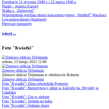
Egzekucje 11 stycznia 1940 r. i 22 marca 1940 r.
Piaski – granica Europy
Walka z „Zielonymi”
Wspomnienia więźnia obozu koncentracyjnego „Stutthof” Wacława
Lewandowskiego (fragment)
Pierwsze transporty
więcej ...
Foto "Kwiatki"
sobota, 13 lutego 2021 11:08
Zimowe oblicza Trójmiasta
Zimowe oblicze Trójmiasta w obiektywie Roberta
Zimowe oblicza Trójmiasta
Foto "Kwiatki": Zima odwiedziła Pomorze
Foto "Kwiatki": Bursztynowy ołtarz w kościele św. Brygidy w
Gdańsku
Foto "Kwiatki": Gra w zielone
Foto "Kwiatki": Temida na haku
Foto "Kwiatki": Szklane domy