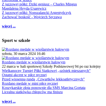
Z jazzowej półki: Dziki geniusz – Charles Mingus
Magdalena Heyda-Usarewicz
Z jazzowej półki: Nonszalancki Argentyńczyk
Zachować boskość - Wojciech Sęczawa
więcej ...
Sport w szkole
sobota, 30 marca 2024 16:46
Rozdano medale w wioślarstwie halowym
22 marca w hali sportowej Szkoły Podstawowej 94 po raz kolejny
Wielkanocny Turniej Piłki Siatkowej ,,szóstek mieszanych”
Ostatni akcent w piłce ręcznej
Przed wiosenną rundą „Czwartków lekkoatletycznych”
Rozdano medale w mini piłce ręcznej
Koszykarskie złota ponownie dla SMS Marcina Gortata
Licealna siatkówka chłopców ma finiszu
więcej ...