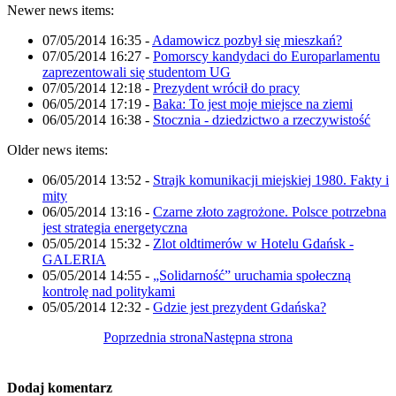
Newer news items:
07/05/2014 16:35
-
Adamowicz pozbył się mieszkań?
07/05/2014 16:27
-
Pomorscy kandydaci do Europarlamentu
zaprezentowali się studentom UG
07/05/2014 12:18
-
Prezydent wrócił do pracy
06/05/2014 17:19
-
Baka: To jest moje miejsce na ziemi
06/05/2014 16:38
-
Stocznia - dziedzictwo a rzeczywistość
Older news items:
06/05/2014 13:52
-
Strajk komunikacji miejskiej 1980. Fakty i
mity
06/05/2014 13:16
-
Czarne złoto zagrożone. Polsce potrzebna
jest strategia energetyczna
05/05/2014 15:32
-
Zlot oldtimerów w Hotelu Gdańsk -
GALERIA
05/05/2014 14:55
-
„Solidarność” uruchamia społeczną
kontrolę nad politykami
05/05/2014 12:32
-
Gdzie jest prezydent Gdańska?
Poprzednia strona
Następna strona
Dodaj komentarz