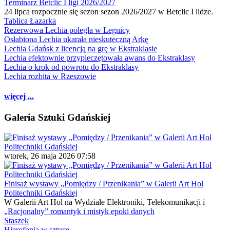
Terminarz Betclic I ligi 2026/2027
24 lipca rozpocznie się sezon sezon 2026/2027 w Betclic I lidze.
Tablica Łazarka
Rezerwowa Lechia poległa w Legnicy
Osłabiona Lechia ukarała nieskuteczną Arkę
Lechia Gdańsk z licencją na grę w Ekstraklasie
Lechia efektownie przypieczętowała awans do Ekstraklasy
Lechia o krok od powrotu do Ekstraklasy
Lechia rozbita w Rzeszowie
więcej ...
Galeria Sztuki Gdańskiej
wtorek, 26 maja 2026 07:58
Finisaż wystawy „Pomiędzy / Przenikania” w Galerii Art Hol
Politechniki Gdańskiej
W Galerii Art Hol na Wydziale Elektroniki, Telekomunikacji i
„Racjonalny” romantyk i mistyk epoki danych
Staszek
Hierofonia w sztuce