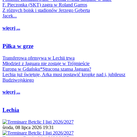
F. Pieczonka (SKT) zagra w Roland Garros
Z różnych boisk i stadionów Jerzego Geberta
Jacek...
więcej ...
Piłka w grze
Transferowa ofensywa w Lechii trwa
Młodzież z Jaguara nie zostaje w Trójmieście
Europa w Gdańsku*Stracona szansa Jaguara?
Lechia już świętuje, Arka musi postawić kropkę nad i, jubileusz
Budziwojskiego
więcej ...
Lechia
środa, 08 lipca 2026 19:31