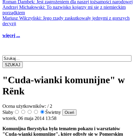
Roman Dambek: Jest zagrożeniem dla naszej tożsamości narodowej
Andrzej Michałowski: To nazwisko kojarzy mi się z niemieckim
porządkiem
Mariusz Wilczyński: Jego rządy zaskutkowały jednymi z gorszych
decyzji
więcej ...
SZUKAJ
"Cuda-wianki komunijne" w
Rënk
Ocena użytkowników:
/ 2
Słaby
Świetny
wtorek, 06 maja 2014 13:58
Komunijna florystyka była tematem pokazu i warsztatów
"Cuda-wianki komunijne", które odbyły się w Pomorskim