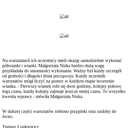
Na warsztatach ich uczestnicy mieli okazję samodzielnie wykonać
półwianki i wianki. Małgorzata Niska bardzo dużą wagę
przykładała do staranności wykonania. Ważny był każdy szczegół
od grubości i długości druta począwszy. Każdy uczestnik
warsztatów mógł liczyć na pomoc w każdym etapie tworzenie
wianka. - Pierwszy wianek robi się dwie godziny, kolejny połowę
tego czasu, każdy kolejny zajmuje jeszcze mniej czasu. To wszystko
kwestia wprawy - mówiła Małgorzata Niska.
W dalszej części warsztatów robiono przypinki oraz ozdoby do
świec.
Tomasz Łunkiewicz