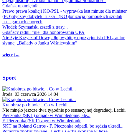
Czytaj historię u źródła. 45 lat "Tygodnika Solidarność"
Gdańsk upamiętnił...
Prawo prawa koalicji KO/PSL - wyprawka last minute dla minister
(PO)lityczny dobytek Tuska - (KO)lonizacja pomorskich szpitali
na... garbach chorych
Włodek Szymański zszedł z trasy...
Gdańscy radni: "nie" dla honorowania UPA
Nie żyje Krzysztof Dowgiałło, wybitny opozycjonista PRL, autor
słynnej „Ballady o Janku Wiśniewskim”
więcej ...
Sport
środa, 03 czerwca 2026 14:04
Krajobraz po bitwie... Co w Lechii...
Nie minęło jeszcze dwa tygodnie po sensacyjnej degradacji Lechii
Pieczonka (SKT) odpadł w Wimbledonie, ale...
F. Pieczonka (SKT) zagra w Wimbledonie
SKT na Roland Garros - F. Pieczonka odpadł, bo sędzia ukradł...
Pomorze znokautowane - Lechia i Arka skopane w lidze