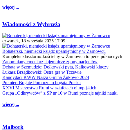
więcej ...
Wiadomości z Wybrzeża
czwartek, 18 września 2025 17:09
Bohaterski, niemiecki ksiądz upamiętniony w Żarnowcu
Kompleks klasztorno-kościelny w Żarnowcu to perła północnych
Zapomniany cmentarz, tajemnicze zgony pacjentów
Debata w Szemudzie: Dołkowski pyta, Kalkowski kluczy
Łukasz Brządkowski: Ostra gra w Tczewie
Kandydaci KWW Nasza Gmina Żukowo 2024
Premier: Bogate Pomorze to bogata Polska
XXVI Mistrzostwa Rumi w sztafetach olimpijskich
Grupa „Odkrywców” z SP nr 10 w Rumi poznaje tajniki nauki
więcej ...
Malbork