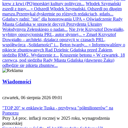
krew z krwi (PO)morskiej kultury polityczn...
Włodek Szymański
zszedł z trasy...
»
Odszedł Włodek Szymański. Odszedł po długim
marszu.Przemykał dyskretnie po różnych redakcjach, gdańs...
Gdańscy radni: "nie" dla honorowania UPA
»
Oświadczenie Rady
Miasta Gdańska w sprawie decyzji Prezydenta Ukrainy
Wołodymyra Zełenskiego o nadan...
Nie żyje Krzysztof Dowgiałło,
wybitny opozycjonista PRL, autor słynnej...
»
Zmarł Krzysztof
Dowgiałło – architekt, działacz opozycji w czasach PRL,
współtwórca „Solidarności” i...
Beton twardy...
»
Informowaliśmy o
pikiecie zbuntowanych Rad Dzielnic Gdańska przed Żakiem,
siedzibą RMG. Wydarzenie z...
Kruszenie betonu
»
W czwartek, 18
czerwca, pod siedzibą Rady Miasta Gdańska (dawnego Żaku)
odbędzie się pikieta zbuntow...
Wiadomości
czwartek, 06 sierpnia 2026 09:01
"TOP 20" w enklawie Tuska - przybywa "półmilionerów" na
Pomorzu
Przy 3,4 proc. inflacji rocznej w 2025 roku, wynagrodzenia
pomorskiej