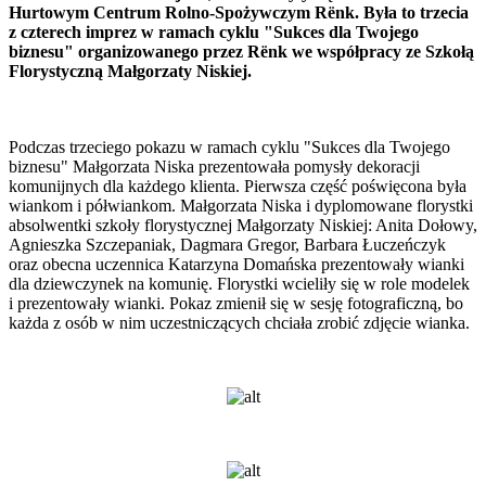
Hurtowym Centrum Rolno-Spożywczym Rënk. Była to trzecia
z czterech imprez w ramach cyklu "Sukces dla Twojego
biznesu" organizowanego przez Rënk we współpracy ze Szkołą
Florystyczną Małgorzaty Niskiej.
Podczas trzeciego pokazu w ramach cyklu "Sukces dla Twojego
biznesu" Małgorzata Niska prezentowała pomysły dekoracji
komunijnych dla każdego klienta. Pierwsza część poświęcona była
wiankom i półwiankom. Małgorzata Niska i dyplomowane florystki
absolwentki szkoły florystycznej Małgorzaty Niskiej: Anita Dołowy,
Agnieszka Szczepaniak, Dagmara Gregor, Barbara Łuczeńczyk
oraz obecna uczennica Katarzyna Domańska prezentowały wianki
dla dziewczynek na komunię. Florystki wcieliły się w role modelek
i prezentowały wianki. Pokaz zmienił się w sesję fotograficzną, bo
każda z osób w nim uczestniczących chciała zrobić zdjęcie wianka.