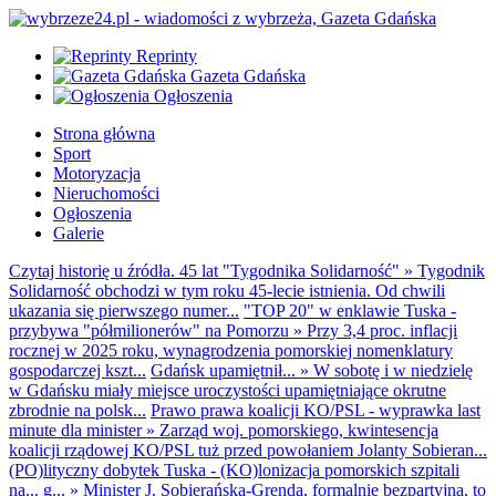
Reprinty
Gazeta Gdańska
Ogłoszenia
Strona główna
Sport
Motoryzacja
Nieruchomości
Ogłoszenia
Galerie
Czytaj historię u źródła. 45 lat "Tygodnika Solidarność"
»
Tygodnik
Solidarność obchodzi w tym roku 45-lecie istnienia. Od chwili
ukazania się pierwszego numer...
"TOP 20" w enklawie Tuska -
przybywa "półmilionerów" na Pomorzu
»
Przy 3,4 proc. inflacji
rocznej w 2025 roku, wynagrodzenia pomorskiej nomenklatury
gospodarczej kszt...
Gdańsk upamiętnił...
»
W sobotę i w niedzielę
w Gdańsku miały miejsce uroczystości upamiętniające okrutne
zbrodnie na polsk...
Prawo prawa koalicji KO/PSL - wyprawka last
minute dla minister
»
Zarząd woj. pomorskiego, kwintesencja
koalicji rządowej KO/PSL tuż przed powołaniem Jolanty Sobieran...
(PO)lityczny dobytek Tuska - (KO)lonizacja pomorskich szpitali
na... g...
»
Minister J. Sobierańska-Grenda, formalnie bezpartyjna, to