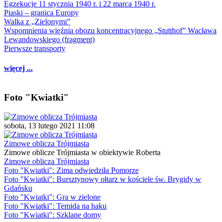
Egzekucje 11 stycznia 1940 r. i 22 marca 1940 r.
Piaski – granica Europy
Walka z „Zielonymi”
Wspomnienia więźnia obozu koncentracyjnego „Stutthof” Wacława
Lewandowskiego (fragment)
Pierwsze transporty
więcej ...
Foto "Kwiatki"
sobota, 13 lutego 2021 11:08
Zimowe oblicza Trójmiasta
Zimowe oblicze Trójmiasta w obiektywie Roberta
Zimowe oblicza Trójmiasta
Foto "Kwiatki": Zima odwiedziła Pomorze
Foto "Kwiatki": Bursztynowy ołtarz w kościele św. Brygidy w
Gdańsku
Foto "Kwiatki": Gra w zielone
Foto "Kwiatki": Temida na haku
Foto "Kwiatki": Szklane domy