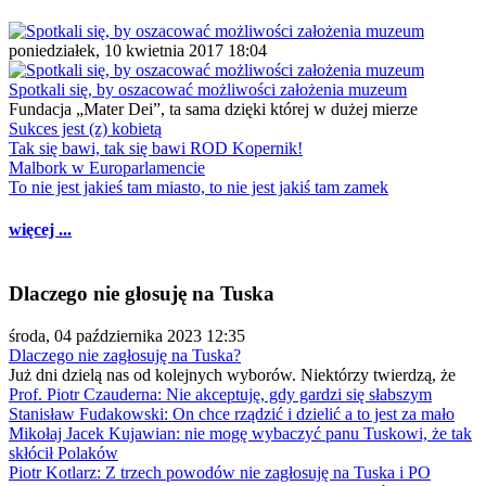
poniedziałek, 10 kwietnia 2017 18:04
Spotkali się, by oszacować możliwości założenia muzeum
Fundacja „Mater Dei”, ta sama dzięki której w dużej mierze
Sukces jest (z) kobietą
Tak się bawi, tak się bawi ROD Kopernik!
Malbork w Europarlamencie
To nie jest jakieś tam miasto, to nie jest jakiś tam zamek
więcej ...
Dlaczego nie głosuję na Tuska
środa, 04 października 2023 12:35
Dlaczego nie zagłosuję na Tuska?
Już dni dzielą nas od kolejnych wyborów. Niektórzy twierdzą, że
Prof. Piotr Czauderna: Nie akceptuję, gdy gardzi się słabszym
Stanisław Fudakowski: On chce rządzić i dzielić a to jest za mało
Mikołaj Jacek Kujawian: nie mogę wybaczyć panu Tuskowi, że tak
skłócił Polaków
Piotr Kotlarz: Z trzech powodów nie zagłosuję na Tuska i PO