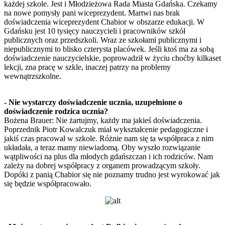
każdej szkole. Jest i Młodzieżowa Rada Miasta Gdańska. Czekamy
na nowe pomysły pani wiceprezydent. Martwi nas brak
doświadczenia wiceprezydent Chabior w obszarze edukacji. W
Gdańsku jest 10 tysięcy nauczycieli i pracowników szkół
publicznych oraz przedszkoli. Wraz ze szkołami publicznymi i
niepublicznymi to blisko czterysta placówek. Jeśli ktoś ma za sobą
doświadczenie nauczycielskie, poprowadził w życiu choćby kilkaset
lekcji, zna pracę w szkle, inaczej patrzy na problemy
wewnątrzszkolne.
- Nie wystarczy doświadczenie ucznia, uzupełnione o
doświadczenie rodzica ucznia?
Bożena Brauer: Nie żartujmy, każdy ma jakieś doświadczenia.
Poprzednik Piotr Kowalczuk miał wykształcenie pedagogiczne i
jakiś czas pracował w szkole. Różnie nam się ta współpraca z nim
układała, a teraz mamy niewiadomą. Oby wyszło rozwiązanie
wątpliwości na plus dla młodych gdańszczan i ich rodziców. Nam
zależy na dobrej współpracy z organem prowadzącym szkoły.
Dopóki z panią Chabior się nie poznamy trudno jest wyrokować jak
się będzie współpracowało.