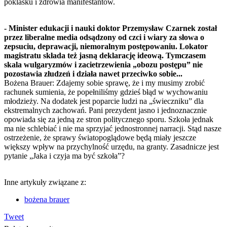
poklasku i zdrowia manifestantów.
- Minister edukacji i nauki doktor Przemysław Czarnek został
przez liberalne media odsądzony od czci i wiary za słowa o
zepsuciu, deprawacji, niemoralnym postępowaniu. Lokator
magistratu składa też jasną deklarację ideową. Tymczasem
skala wulgaryzmów i zacietrzewienia „obozu postępu” nie
pozostawia złudzeń i działa nawet przeciwko sobie...
Bożena Brauer: Zdajemy sobie sprawę, że i my musimy zrobić
rachunek sumienia, że popełniliśmy gdzieś błąd w wychowaniu
młodzieży. Na dodatek jest poparcie ludzi na „świeczniku” dla
ekstremalnych zachowań. Pani prezydent jasno i jednoznacznie
opowiada się za jedną ze stron politycznego sporu. Szkoła jednak
ma nie schlebiać i nie ma sprzyjać jednostronnej narracji. Stąd nasze
ostrzeżenie, że sprawy światopoglądowe będą miały jeszcze
większy wpływ na przychylność urzędu, na granty. Zasadnicze jest
pytanie „Jaka i czyja ma być szkoła”?
Inne artykuły związane z:
bożena brauer
Tweet