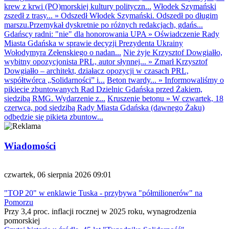
krew z krwi (PO)morskiej kultury polityczn...
Włodek Szymański
zszedł z trasy...
»
Odszedł Włodek Szymański. Odszedł po długim
marszu.Przemykał dyskretnie po różnych redakcjach, gdańs...
Gdańscy radni: "nie" dla honorowania UPA
»
Oświadczenie Rady
Miasta Gdańska w sprawie decyzji Prezydenta Ukrainy
Wołodymyra Zełenskiego o nadan...
Nie żyje Krzysztof Dowgiałło,
wybitny opozycjonista PRL, autor słynnej...
»
Zmarł Krzysztof
Dowgiałło – architekt, działacz opozycji w czasach PRL,
współtwórca „Solidarności” i...
Beton twardy...
»
Informowaliśmy o
pikiecie zbuntowanych Rad Dzielnic Gdańska przed Żakiem,
siedzibą RMG. Wydarzenie z...
Kruszenie betonu
»
W czwartek, 18
czerwca, pod siedzibą Rady Miasta Gdańska (dawnego Żaku)
odbędzie się pikieta zbuntow...
Wiadomości
czwartek, 06 sierpnia 2026 09:01
"TOP 20" w enklawie Tuska - przybywa "półmilionerów" na
Pomorzu
Przy 3,4 proc. inflacji rocznej w 2025 roku, wynagrodzenia
pomorskiej