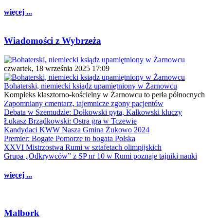
więcej ...
Wiadomości z Wybrzeża
czwartek, 18 września 2025 17:09
Bohaterski, niemiecki ksiądz upamiętniony w Żarnowcu
Kompleks klasztorno-kościelny w Żarnowcu to perła północnych
Zapomniany cmentarz, tajemnicze zgony pacjentów
Debata w Szemudzie: Dołkowski pyta, Kalkowski kluczy
Łukasz Brządkowski: Ostra gra w Tczewie
Kandydaci KWW Nasza Gmina Żukowo 2024
Premier: Bogate Pomorze to bogata Polska
XXVI Mistrzostwa Rumi w sztafetach olimpijskich
Grupa „Odkrywców” z SP nr 10 w Rumi poznaje tajniki nauki
więcej ...
Malbork