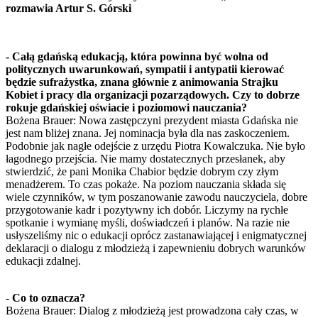
rozmawia Artur S. Górski
- Całą gdańską edukacją, która powinna być wolna od
politycznych uwarunkowań, sympatii i antypatii kierować
będzie sufrażystka, znana głównie z animowania Strajku
Kobiet i pracy dla organizacji pozarządowych. Czy to dobrze
rokuje gdańskiej oświacie i poziomowi nauczania?
Bożena Brauer: Nowa zastępczyni prezydent miasta Gdańska nie
jest nam bliżej znana. Jej nominacja była dla nas zaskoczeniem.
Podobnie jak nagłe odejście z urzędu Piotra Kowalczuka. Nie było
łagodnego przejścia. Nie mamy dostatecznych przesłanek, aby
stwierdzić, że pani Monika Chabior będzie dobrym czy złym
menadżerem. To czas pokaże. Na poziom nauczania składa się
wiele czynników, w tym poszanowanie zawodu nauczyciela, dobre
przygotowanie kadr i pozytywny ich dobór. Liczymy na rychłe
spotkanie i wymianę myśli, doświadczeń i planów. Na razie nie
usłyszeliśmy nic o edukacji oprócz zastanawiającej i enigmatycznej
deklaracji o dialogu z młodzieżą i zapewnieniu dobrych warunków
edukacji zdalnej.
- Co to oznacza?
Bożena Brauer: Dialog z młodzieżą jest prowadzona cały czas, w