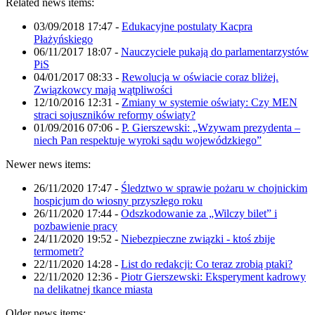
Related news items:
03/09/2018 17:47
-
Edukacyjne postulaty Kacpra
Płażyńskiego
06/11/2017 18:07
-
Nauczyciele pukają do parlamentarzystów
PiS
04/01/2017 08:33
-
Rewolucja w oświacie coraz bliżej.
Związkowcy mają wątpliwości
12/10/2016 12:31
-
Zmiany w systemie oświaty: Czy MEN
straci sojuszników reformy oświaty?
01/09/2016 07:06
-
P. Gierszewski: „Wzywam prezydenta –
niech Pan respektuje wyroki sądu wojewódzkiego”
Newer news items:
26/11/2020 17:47
-
Śledztwo w sprawie pożaru w chojnickim
hospicjum do wiosny przyszłego roku
26/11/2020 17:44
-
Odszkodowanie za „Wilczy bilet” i
pozbawienie pracy
24/11/2020 19:52
-
Niebezpieczne związki - ktoś zbije
termometr?
22/11/2020 14:28
-
List do redakcji: Co teraz zrobią ptaki?
22/11/2020 12:36
-
Piotr Gierszewski: Eksperyment kadrowy
na delikatnej tkance miasta
Older news items: