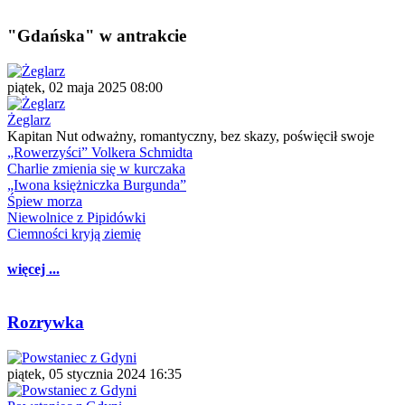
"Gdańska" w antrakcie
piątek, 02 maja 2025 08:00
Żeglarz
Kapitan Nut odważny, romantyczny, bez skazy, poświęcił swoje
„Rowerzyści” Volkera Schmidta
Charlie zmienia się w kurczaka
„Iwona księżniczka Burgunda”
Śpiew morza
Niewolnice z Pipidówki
Ciemności kryją ziemię
więcej ...
Rozrywka
piątek, 05 stycznia 2024 16:35