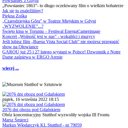
Powstaniec z Gdyni
„Powstaniec 1863”- to długo oczekiwany film o wielkim bohaterze
Jak się tu znaleźliśmy?
Piękna Zośka
„Czarodziejska Góra” w Teatrze Miejskim w Gdyni
„WYZWOLENIE”...?
Święto kina w Toruniu – Festiwal EnergaCamerimage
Koncert „Wolność jest w nas” - wokaliści i muzycy
Jeśli lubisz film „Buena Vista Social Club” nie możesz przegapić
show na Ołowiance
GAROU już 25 i 27 lutego wystąpi w Polsce! Dzwonnik z Notre
Dame zaśpiewa w ERGO Arenie
więcej ...
piątek, 16 września 2022 18:15
2076 dni obozu pod Gdańskiem
Obóz koncentracyjny Stutthof wyzwoliły wojska III Frontu
Marsz Śmierci
Markus Włodarczyk KL Stutthof - nr 79059