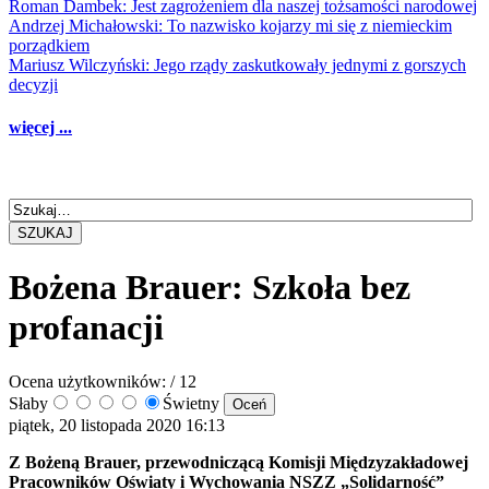
Roman Dambek: Jest zagrożeniem dla naszej tożsamości narodowej
Andrzej Michałowski: To nazwisko kojarzy mi się z niemieckim
porządkiem
Mariusz Wilczyński: Jego rządy zaskutkowały jednymi z gorszych
decyzji
więcej ...
SZUKAJ
Bożena Brauer: Szkoła bez
profanacji
Ocena użytkowników:
/ 12
Słaby
Świetny
piątek, 20 listopada 2020 16:13
Z Bożeną Brauer, przewodniczącą Komisji Międzyzakładowej
Pracowników Oświaty i Wychowania NSZZ „Solidarność”