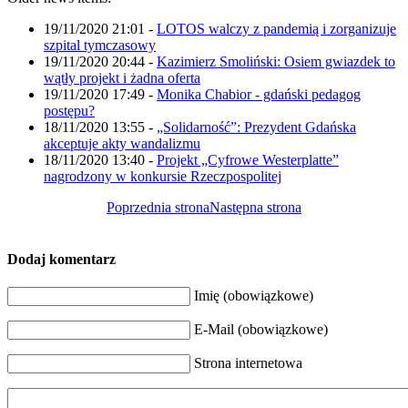
19/11/2020 21:01
-
LOTOS walczy z pandemią i zorganizuje
szpital tymczasowy
19/11/2020 20:44
-
Kazimierz Smoliński: Osiem gwiazdek to
wątły projekt i żadna oferta
19/11/2020 17:49
-
Monika Chabior - gdański pedagog
postępu?
18/11/2020 13:55
-
„Solidarność”: Prezydent Gdańska
akceptuje akty wandalizmu
18/11/2020 13:40
-
Projekt „Cyfrowe Westerplatte”
nagrodzony w konkursie Rzeczpospolitej
Poprzednia strona
Następna strona
Dodaj komentarz
Imię (obowiązkowe)
E-Mail (obowiązkowe)
Strona internetowa