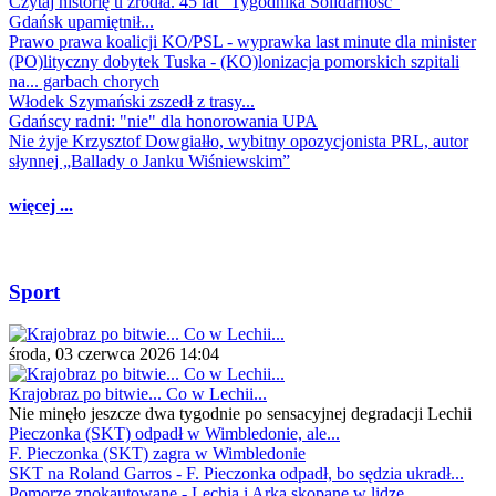
Czytaj historię u źródła. 45 lat "Tygodnika Solidarność"
Gdańsk upamiętnił...
Prawo prawa koalicji KO/PSL - wyprawka last minute dla minister
(PO)lityczny dobytek Tuska - (KO)lonizacja pomorskich szpitali
na... garbach chorych
Włodek Szymański zszedł z trasy...
Gdańscy radni: "nie" dla honorowania UPA
Nie żyje Krzysztof Dowgiałło, wybitny opozycjonista PRL, autor
słynnej „Ballady o Janku Wiśniewskim”
więcej ...
Sport
środa, 03 czerwca 2026 14:04
Krajobraz po bitwie... Co w Lechii...
Nie minęło jeszcze dwa tygodnie po sensacyjnej degradacji Lechii
Pieczonka (SKT) odpadł w Wimbledonie, ale...
F. Pieczonka (SKT) zagra w Wimbledonie
SKT na Roland Garros - F. Pieczonka odpadł, bo sędzia ukradł...
Pomorze znokautowane - Lechia i Arka skopane w lidze