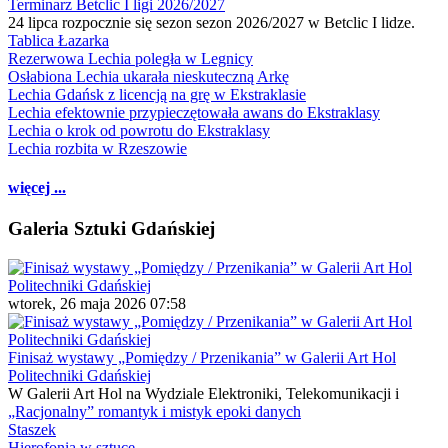
Terminarz Betclic I ligi 2026/2027
24 lipca rozpocznie się sezon sezon 2026/2027 w Betclic I lidze.
Tablica Łazarka
Rezerwowa Lechia poległa w Legnicy
Osłabiona Lechia ukarała nieskuteczną Arkę
Lechia Gdańsk z licencją na grę w Ekstraklasie
Lechia efektownie przypieczętowała awans do Ekstraklasy
Lechia o krok od powrotu do Ekstraklasy
Lechia rozbita w Rzeszowie
więcej ...
Galeria Sztuki Gdańskiej
wtorek, 26 maja 2026 07:58
Finisaż wystawy „Pomiędzy / Przenikania” w Galerii Art Hol
Politechniki Gdańskiej
W Galerii Art Hol na Wydziale Elektroniki, Telekomunikacji i
„Racjonalny” romantyk i mistyk epoki danych
Staszek
Hierofonia w sztuce