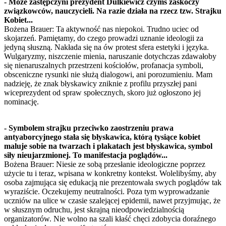
- Może zastępczyni prezydent Dulkiewicz czymś zaskoczy
związkowców, nauczycieli. Na razie działa na rzecz tzw. Strajku
Kobiet...
Bożena Brauer: Ta aktywność nas niepokoi. Trudno uciec od
skojarzeń. Pamiętamy, do czego prowadzi uznanie ideologii za
jedyną słuszną. Nakłada się na ów protest sfera estetyki i języka.
Wulgaryzmy, niszczenie mienia, naruszanie dotychczas zdawałoby
się nienaruszalnych przestrzeni kościołów, profanacja symboli,
obsceniczne rysunki nie służą dialogowi, ani porozumieniu. Mam
nadzieję, że znak błyskawicy zniknie z profilu przyszłej pani
wiceprezydent od spraw społecznych, skoro już ogłoszono jej
nominację.
- Symbolem strajku przeciwko zaostrzeniu prawa
antyaborcyjnego stała się błyskawica, którą tysiące kobiet
maluje sobie na twarzach i plakatach jest błyskawica, symbol
siły nieujarzmionej. To manifestacja poglądów...
Bożena Brauer: Niesie ze sobą przesłanie ideologiczne poprzez
użycie tu i teraz, wpisana w konkretny kontekst. Wolelibyśmy, aby
osoba zajmująca się edukacją nie prezentowała swych poglądów tak
wyraziście. Oczekujemy neutralności. Poza tym wyprowadzanie
uczniów na ulice w czasie szalejącej epidemii, nawet przyjmując, że
w słusznym odruchu, jest skrajną nieodpowiedzialnością
organizatorów. Nie wolno na szali kłaść chęci zdobycia doraźnego