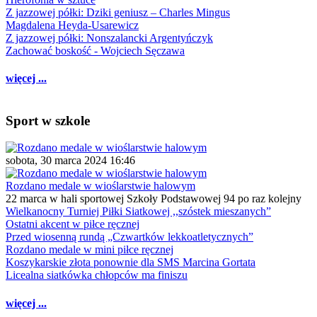
Z jazzowej półki: Dziki geniusz – Charles Mingus
Magdalena Heyda-Usarewicz
Z jazzowej półki: Nonszalancki Argentyńczyk
Zachować boskość - Wojciech Sęczawa
więcej ...
Sport w szkole
sobota, 30 marca 2024 16:46
Rozdano medale w wioślarstwie halowym
22 marca w hali sportowej Szkoły Podstawowej 94 po raz kolejny
Wielkanocny Turniej Piłki Siatkowej ,,szóstek mieszanych”
Ostatni akcent w piłce ręcznej
Przed wiosenną rundą „Czwartków lekkoatletycznych”
Rozdano medale w mini piłce ręcznej
Koszykarskie złota ponownie dla SMS Marcina Gortata
Licealna siatkówka chłopców ma finiszu
więcej ...