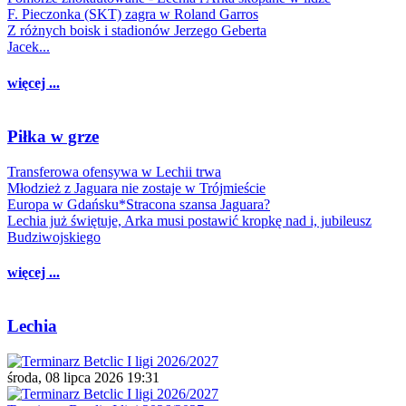
F. Pieczonka (SKT) zagra w Roland Garros
Z różnych boisk i stadionów Jerzego Geberta
Jacek...
więcej ...
Piłka w grze
Transferowa ofensywa w Lechii trwa
Młodzież z Jaguara nie zostaje w Trójmieście
Europa w Gdańsku*Stracona szansa Jaguara?
Lechia już świętuje, Arka musi postawić kropkę nad i, jubileusz
Budziwojskiego
więcej ...
Lechia
środa, 08 lipca 2026 19:31