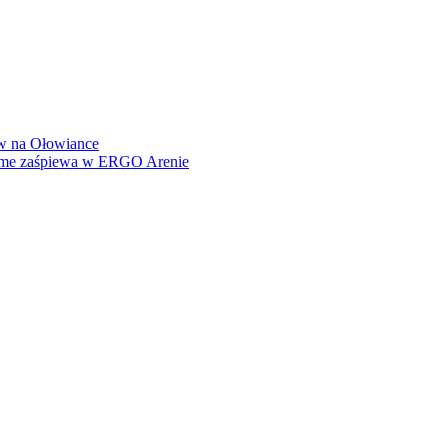
how na Ołowiance
Dame zaśpiewa w ERGO Arenie