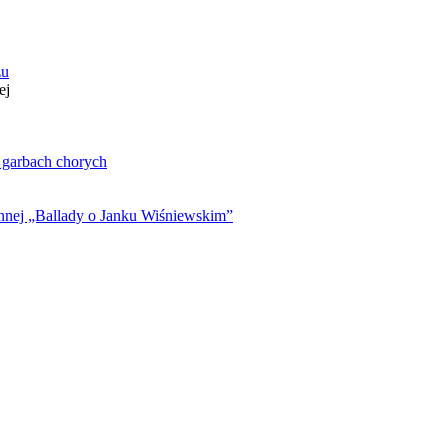
zu
ej
. garbach chorych
ynnej „Ballady o Janku Wiśniewskim”