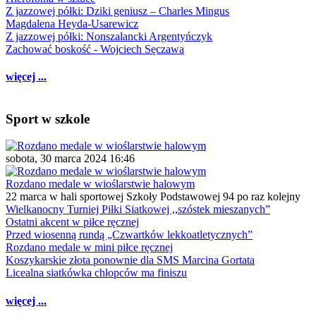
Z jazzowej półki: Dziki geniusz – Charles Mingus
Magdalena Heyda-Usarewicz
Z jazzowej półki: Nonszalancki Argentyńczyk
Zachować boskość - Wojciech Sęczawa
więcej ...
Sport w szkole
sobota, 30 marca 2024 16:46
Rozdano medale w wioślarstwie halowym
22 marca w hali sportowej Szkoły Podstawowej 94 po raz kolejny
Wielkanocny Turniej Piłki Siatkowej ,,szóstek mieszanych”
Ostatni akcent w piłce ręcznej
Przed wiosenną rundą „Czwartków lekkoatletycznych”
Rozdano medale w mini piłce ręcznej
Koszykarskie złota ponownie dla SMS Marcina Gortata
Licealna siatkówka chłopców ma finiszu
więcej ...