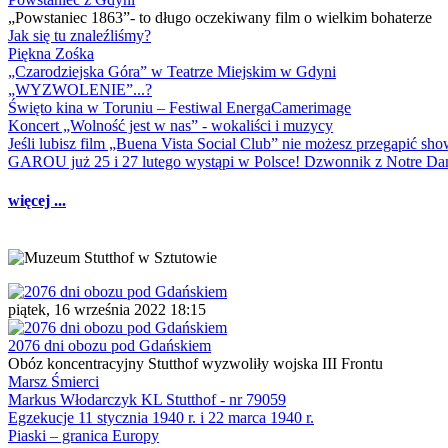
„Powstaniec 1863”- to długo oczekiwany film o wielkim bohaterze
Jak się tu znaleźliśmy?
Piękna Zośka
„Czarodziejska Góra” w Teatrze Miejskim w Gdyni
„WYZWOLENIE”...?
Święto kina w Toruniu – Festiwal EnergaCamerimage
Koncert „Wolność jest w nas” - wokaliści i muzycy
Jeśli lubisz film „Buena Vista Social Club” nie możesz przegapić s
GAROU już 25 i 27 lutego wystąpi w Polsce! Dzwonnik z Notre 
więcej ...
piątek, 16 września 2022 18:15
2076 dni obozu pod Gdańskiem
Obóz koncentracyjny Stutthof wyzwoliły wojska III Frontu
Marsz Śmierci
Markus Włodarczyk KL Stutthof - nr 79059
Egzekucje 11 stycznia 1940 r. i 22 marca 1940 r.
Piaski – granica Europy