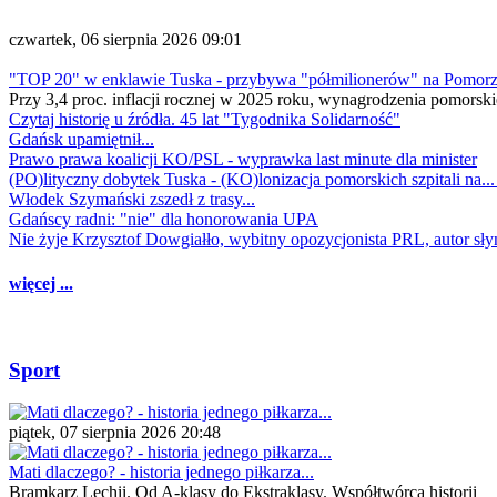
czwartek, 06 sierpnia 2026 09:01
"TOP 20" w enklawie Tuska - przybywa "półmilionerów" na Pomor
Przy 3,4 proc. inflacji rocznej w 2025 roku, wynagrodzenia pomorski
Czytaj historię u źródła. 45 lat "Tygodnika Solidarność"
Gdańsk upamiętnił...
Prawo prawa koalicji KO/PSL - wyprawka last minute dla minister
(PO)lityczny dobytek Tuska - (KO)lonizacja pomorskich szpitali na..
Włodek Szymański zszedł z trasy...
Gdańscy radni: "nie" dla honorowania UPA
Nie żyje Krzysztof Dowgiałło, wybitny opozycjonista PRL, autor sł
więcej ...
Sport
piątek, 07 sierpnia 2026 20:48
Mati dlaczego? - historia jednego piłkarza...
Bramkarz Lechii. Od A-klasy do Ekstraklasy. Współtwórca historii