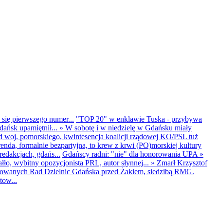
 się pierwszego numer...
"TOP 20" w enklawie Tuska - przybywa
dańsk upamiętnił...
»
W sobotę i w niedzielę w Gdańsku miały
d woj. pomorskiego, kwintesencja koalicji rządowej KO/PSL tuż
renda, formalnie bezpartyjna, to krew z krwi (PO)morskiej kultury
edakcjach, gdańs...
Gdańscy radni: "nie" dla honorowania UPA
»
ło, wybitny opozycjonista PRL, autor słynnej...
»
Zmarł Krzysztof
ntowanych Rad Dzielnic Gdańska przed Żakiem, siedzibą RMG.
tow...