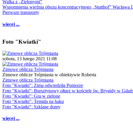
Walka z „Zielonymi”
Wspomnienia więźnia obozu koncentracyjnego „Stutthof” Wacława 
Pierwsze transporty
więcej ...
Foto "Kwiatki"
sobota, 13 lutego 2021 11:08
Zimowe oblicza Trójmiasta
Zimowe oblicze Trójmiasta w obiektywie Roberta
Zimowe oblicza Trójmiasta
Foto "Kwiatki": Zima odwiedziła Pomorze
Foto "Kwiatki": Bursztynowy ołtarz w kościele św. Brygidy w Gdań
Foto "Kwiatki": Gra w zielone
Foto "Kwiatki": Temida na haku
Foto "Kwiatki": Szklane domy
więcej ...