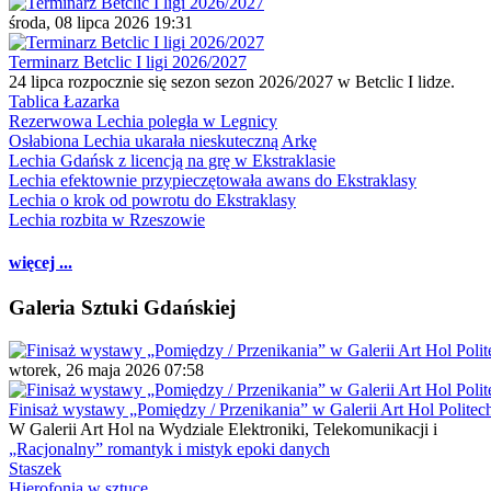
środa, 08 lipca 2026 19:31
Terminarz Betclic I ligi 2026/2027
24 lipca rozpocznie się sezon sezon 2026/2027 w Betclic I lidze.
Tablica Łazarka
Rezerwowa Lechia poległa w Legnicy
Osłabiona Lechia ukarała nieskuteczną Arkę
Lechia Gdańsk z licencją na grę w Ekstraklasie
Lechia efektownie przypieczętowała awans do Ekstraklasy
Lechia o krok od powrotu do Ekstraklasy
Lechia rozbita w Rzeszowie
więcej ...
Galeria Sztuki Gdańskiej
wtorek, 26 maja 2026 07:58
Finisaż wystawy „Pomiędzy / Przenikania” w Galerii Art Hol Politec
W Galerii Art Hol na Wydziale Elektroniki, Telekomunikacji i
„Racjonalny” romantyk i mistyk epoki danych
Staszek
Hierofonia w sztuce