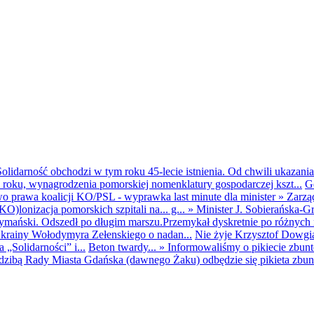
olidarność obchodzi w tym roku 45-lecie istnienia. Od chwili ukazania
25 roku, wynagrodzenia pomorskiej nomenklatury gospodarczej kszt...
G
o prawa koalicji KO/PSL - wyprawka last minute dla minister
»
Zarzą
O)lonizacja pomorskich szpitali na... g...
»
Minister J. Sobierańska-G
mański. Odszedł po długim marszu.Przemykał dyskretnie po różnych r
krainy Wołodymyra Zełenskiego o nadan...
Nie żyje Krzysztof Dowgiał
„Solidarności” i...
Beton twardy...
»
Informowaliśmy o pikiecie zbu
dzibą Rady Miasta Gdańska (dawnego Żaku) odbędzie się pikieta zbun