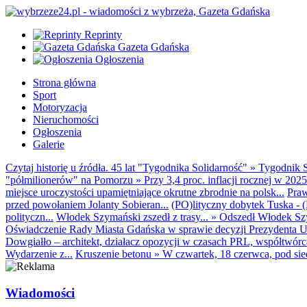
Reprinty
Gazeta Gdańska
Ogłoszenia
Strona główna
Sport
Motoryzacja
Nieruchomości
Ogłoszenia
Galerie
Czytaj historię u źródła. 45 lat "Tygodnika Solidarność"
»
Tygodnik S
"półmilionerów" na Pomorzu
»
Przy 3,4 proc. inflacji rocznej w 20
miejsce uroczystości upamiętniające okrutne zbrodnie na polsk...
Praw
przed powołaniem Jolanty Sobieran...
(PO)lityczny dobytek Tuska - (K
polityczn...
Włodek Szymański zszedł z trasy...
»
Odszedł Włodek Szy
Oświadczenie Rady Miasta Gdańska w sprawie decyzji Prezydenta U
Dowgiałło – architekt, działacz opozycji w czasach PRL, współtwórca 
Wydarzenie z...
Kruszenie betonu
»
W czwartek, 18 czerwca, pod sie
Wiadomości