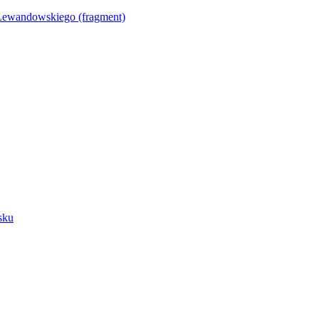
Lewandowskiego (fragment)
sku