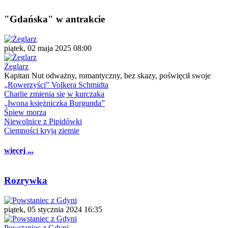
"Gdańska" w antrakcie
piątek, 02 maja 2025 08:00
Żeglarz
Kapitan Nut odważny, romantyczny, bez skazy, poświęcił swoje
„Rowerzyści” Volkera Schmidta
Charlie zmienia się w kurczaka
„Iwona księżniczka Burgunda”
Śpiew morza
Niewolnice z Pipidówki
Ciemności kryją ziemię
więcej ...
Rozrywka
piątek, 05 stycznia 2024 16:35
Powstaniec z Gdyni