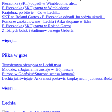
Pieczonka (SKT) odpadł w Wimbledonie, ale...
F. Pieczonka (SKT) zagra w Wimbledonie
Krajobraz po bitwie... Co w Lechii...
SKT na Roland Garros - F. Pieczonka odpadł, bo sędzia ukradł...
Pomorze znokautowane - Lechia i Arka skopane w lidze
F. Pieczonka (SKT) zagra w Roland Garros
Z różnych boisk i stadionów Jerzego Geberta
więcej ...
Piłka w grze
Transferowa ofensywa w Lechii trwa
Młodzież z Jaguara nie zostaje w Trójmieście
Europa w Gdańsku*Stracona szansa Jaguara?
Lechia już świętuje, Arka musi postawić kropkę nad i, jubileusz Bud
więcej ...
Lechia