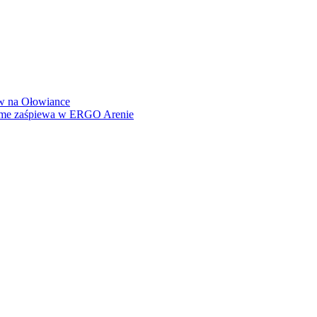
how na Ołowiance
Dame zaśpiewa w ERGO Arenie