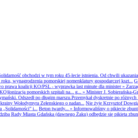
olidarność obchodzi w tym roku 45-lecie istnienia. Od chwili ukazania
25 roku, wynagrodzenia pomorskiej nomenklatury gospodarczej kszt...
G
o prawa koalicji KO/PSL - wyprawka last minute dla minister
»
Zarzą
O)lonizacja pomorskich szpitali na... g...
»
Minister J. Sobierańska-G
mański. Odszedł po długim marszu.Przemykał dyskretnie po różnych r
krainy Wołodymyra Zełenskiego o nadan...
Nie żyje Krzysztof Dowgiał
„Solidarności” i...
Beton twardy...
»
Informowaliśmy o pikiecie zbu
dzibą Rady Miasta Gdańska (dawnego Żaku) odbędzie się pikieta zbun