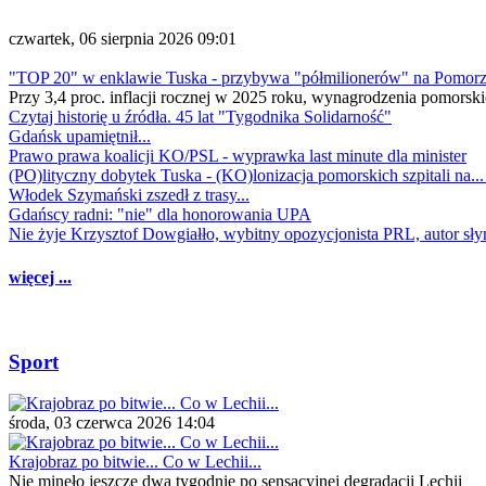
czwartek, 06 sierpnia 2026 09:01
"TOP 20" w enklawie Tuska - przybywa "półmilionerów" na Pomor
Przy 3,4 proc. inflacji rocznej w 2025 roku, wynagrodzenia pomorski
Czytaj historię u źródła. 45 lat "Tygodnika Solidarność"
Gdańsk upamiętnił...
Prawo prawa koalicji KO/PSL - wyprawka last minute dla minister
(PO)lityczny dobytek Tuska - (KO)lonizacja pomorskich szpitali na..
Włodek Szymański zszedł z trasy...
Gdańscy radni: "nie" dla honorowania UPA
Nie żyje Krzysztof Dowgiałło, wybitny opozycjonista PRL, autor sł
więcej ...
Sport
środa, 03 czerwca 2026 14:04
Krajobraz po bitwie... Co w Lechii...
Nie minęło jeszcze dwa tygodnie po sensacyjnej degradacji Lechii