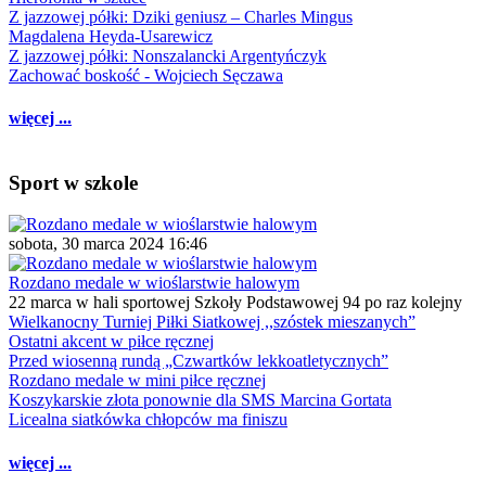
Z jazzowej półki: Dziki geniusz – Charles Mingus
Magdalena Heyda-Usarewicz
Z jazzowej półki: Nonszalancki Argentyńczyk
Zachować boskość - Wojciech Sęczawa
więcej ...
Sport w szkole
sobota, 30 marca 2024 16:46
Rozdano medale w wioślarstwie halowym
22 marca w hali sportowej Szkoły Podstawowej 94 po raz kolejny
Wielkanocny Turniej Piłki Siatkowej ,,szóstek mieszanych”
Ostatni akcent w piłce ręcznej
Przed wiosenną rundą „Czwartków lekkoatletycznych”
Rozdano medale w mini piłce ręcznej
Koszykarskie złota ponownie dla SMS Marcina Gortata
Licealna siatkówka chłopców ma finiszu
więcej ...