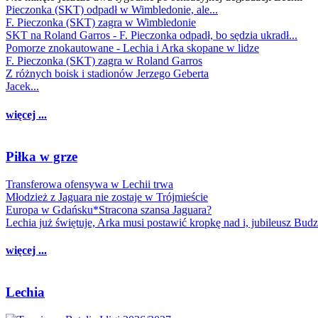
Pieczonka (SKT) odpadł w Wimbledonie, ale...
F. Pieczonka (SKT) zagra w Wimbledonie
SKT na Roland Garros - F. Pieczonka odpadł, bo sędzia ukradł...
Pomorze znokautowane - Lechia i Arka skopane w lidze
F. Pieczonka (SKT) zagra w Roland Garros
Z różnych boisk i stadionów Jerzego Geberta
Jacek...
więcej ...
Piłka w grze
Transferowa ofensywa w Lechii trwa
Młodzież z Jaguara nie zostaje w Trójmieście
Europa w Gdańsku*Stracona szansa Jaguara?
Lechia już świętuje, Arka musi postawić kropkę nad i, jubileusz Bud
więcej ...
Lechia