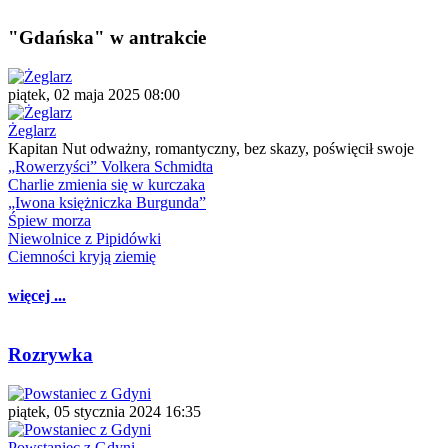
"Gdańska" w antrakcie
piątek, 02 maja 2025 08:00
Żeglarz
Kapitan Nut odważny, romantyczny, bez skazy, poświęcił swoje
„Rowerzyści” Volkera Schmidta
Charlie zmienia się w kurczaka
„Iwona księżniczka Burgunda”
Śpiew morza
Niewolnice z Pipidówki
Ciemności kryją ziemię
więcej ...
Rozrywka
piątek, 05 stycznia 2024 16:35
Powstaniec z Gdyni