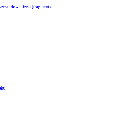
Lewandowskiego (fragment)
sku