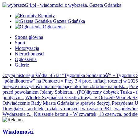
Reprinty
Gazeta Gdańska
Ogłoszenia
Strona główna
Sport
Motoryzacja
Nieruchomości
Ogłoszenia
Galerie
Czytaj historię u źródła. 45 lat "Tygodnika Solidarność"
»
Tygodnik S
"półmilionerów" na Pomorzu
»
Przy 3,4 proc. inflacji rocznej w 20
miejsce uroczystości upamiętniające okrutne zbrodnie na polsk...
Praw
przed powołaniem Jolanty Sobieran...
(PO)lityczny dobytek Tuska - (K
polityczn...
Włodek Szymański zszedł z trasy...
»
Odszedł Włodek Szy
Oświadczenie Rady Miasta Gdańska w sprawie decyzji Prezydenta U
Dowgiałło – architekt, działacz opozycji w czasach PRL, współtwórca 
Wydarzenie z...
Kruszenie betonu
»
W czwartek, 18 czerwca, pod sie
Wiadomości