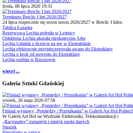
środa, 08 lipca 2026 19:31
Terminarz Betclic I ligi 2026/2027
24 lipca rozpocznie się sezon sezon 2026/2027 w Betclic I lidze.
Tablica Łazarka
Rezerwowa Lechia poległa w Legnicy
Osłabiona Lechia ukarała nieskuteczną Arkę
Lechia Gdańsk z licencją na grę w Ekstraklasie
Lechia efektownie przypieczętowała awans do Ekstraklasy
Lechia o krok od powrotu do Ekstraklasy
Lechia rozbita w Rzeszowie
więcej ...
Galeria Sztuki Gdańskiej
wtorek, 26 maja 2026 07:58
Finisaż wystawy „Pomiędzy / Przenikania” w Galerii Art Hol Politec
W Galerii Art Hol na Wydziale Elektroniki, Telekomunikacji i
„Racjonalny” romantyk i mistyk epoki danych
Staszek
Hierofonia w sztuce