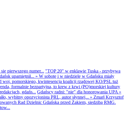
 się pierwszego numer...
"TOP 20" w enklawie Tuska - przybywa
dańsk upamiętnił...
»
W sobotę i w niedzielę w Gdańsku miały
d woj. pomorskiego, kwintesencja koalicji rządowej KO/PSL tuż
renda, formalnie bezpartyjna, to krew z krwi (PO)morskiej kultury
edakcjach, gdańs...
Gdańscy radni: "nie" dla honorowania UPA
»
ło, wybitny opozycjonista PRL, autor słynnej...
»
Zmarł Krzysztof
ntowanych Rad Dzielnic Gdańska przed Żakiem, siedzibą RMG.
tow...