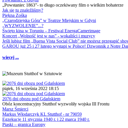
„Powstaniec 1863”- to długo oczekiwany film o wielkim bohaterze
Jak się tu znaleźliśmy?
Piękna Zośka
„Czarodziejska Góra” w Teatrze Miejskim w Gdyni
„WYZWOLENIE”...?
Święto kina w Toruniu – Festiwal EnergaCamerimage
Koncert „Wolność jest w nas” - wokaliści i muzycy
Jeśli lubisz film „Buena Vista Social Club” nie możesz przegapić s
GAROU już 25 i 27 lutego wystąpi w Polsce! Dzwonnik z Notre 
więcej ...
piątek, 16 września 2022 18:15
2076 dni obozu pod Gdańskiem
Obóz koncentracyjny Stutthof wyzwoliły wojska III Frontu
Marsz Śmierci
Markus Włodarczyk KL Stutthof - nr 79059
Egzekucje 11 stycznia 1940 r. i 22 marca 1940 r.
Piaski – granica Europy