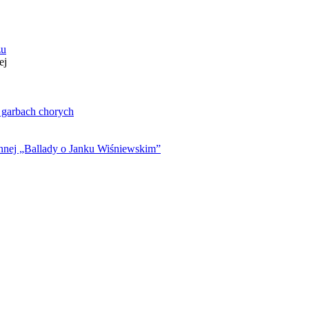
zu
ej
. garbach chorych
ynnej „Ballady o Janku Wiśniewskim”