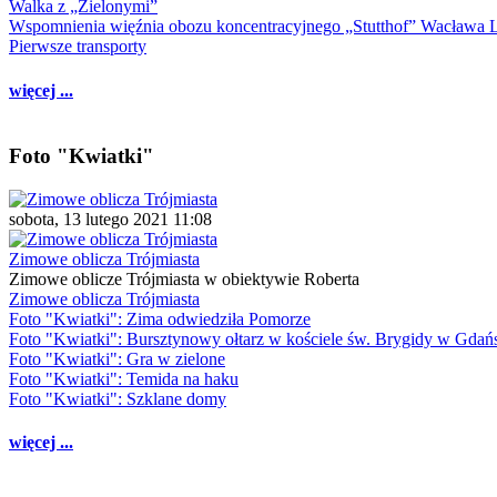
Walka z „Zielonymi”
Wspomnienia więźnia obozu koncentracyjnego „Stutthof” Wacława 
Pierwsze transporty
więcej ...
Foto "Kwiatki"
sobota, 13 lutego 2021 11:08
Zimowe oblicza Trójmiasta
Zimowe oblicze Trójmiasta w obiektywie Roberta
Zimowe oblicza Trójmiasta
Foto "Kwiatki": Zima odwiedziła Pomorze
Foto "Kwiatki": Bursztynowy ołtarz w kościele św. Brygidy w Gdań
Foto "Kwiatki": Gra w zielone
Foto "Kwiatki": Temida na haku
Foto "Kwiatki": Szklane domy
więcej ...