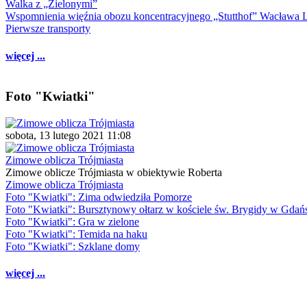
Walka z „Zielonymi”
Wspomnienia więźnia obozu koncentracyjnego „Stutthof” Wacława 
Pierwsze transporty
więcej ...
Foto "Kwiatki"
sobota, 13 lutego 2021 11:08
Zimowe oblicza Trójmiasta
Zimowe oblicze Trójmiasta w obiektywie Roberta
Zimowe oblicza Trójmiasta
Foto "Kwiatki": Zima odwiedziła Pomorze
Foto "Kwiatki": Bursztynowy ołtarz w kościele św. Brygidy w Gdań
Foto "Kwiatki": Gra w zielone
Foto "Kwiatki": Temida na haku
Foto "Kwiatki": Szklane domy
więcej ...