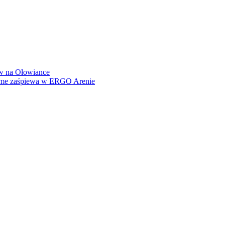
how na Ołowiance
Dame zaśpiewa w ERGO Arenie