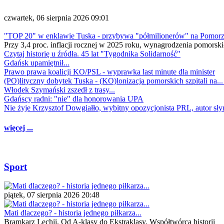
czwartek, 06 sierpnia 2026 09:01
"TOP 20" w enklawie Tuska - przybywa "półmilionerów" na Pomor
Przy 3,4 proc. inflacji rocznej w 2025 roku, wynagrodzenia pomorski
Czytaj historię u źródła. 45 lat "Tygodnika Solidarność"
Gdańsk upamiętnił...
Prawo prawa koalicji KO/PSL - wyprawka last minute dla minister
(PO)lityczny dobytek Tuska - (KO)lonizacja pomorskich szpitali na..
Włodek Szymański zszedł z trasy...
Gdańscy radni: "nie" dla honorowania UPA
Nie żyje Krzysztof Dowgiałło, wybitny opozycjonista PRL, autor sł
więcej ...
Sport
piątek, 07 sierpnia 2026 20:48
Mati dlaczego? - historia jednego piłkarza...
Bramkarz Lechii. Od A-klasy do Ekstraklasy. Współtwórca historii