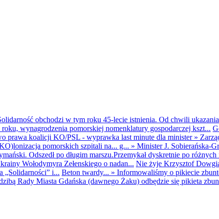
olidarność obchodzi w tym roku 45-lecie istnienia. Od chwili ukazania
25 roku, wynagrodzenia pomorskiej nomenklatury gospodarczej kszt...
G
o prawa koalicji KO/PSL - wyprawka last minute dla minister
»
Zarzą
O)lonizacja pomorskich szpitali na... g...
»
Minister J. Sobierańska-G
mański. Odszedł po długim marszu.Przemykał dyskretnie po różnych r
krainy Wołodymyra Zełenskiego o nadan...
Nie żyje Krzysztof Dowgiał
„Solidarności” i...
Beton twardy...
»
Informowaliśmy o pikiecie zbu
dzibą Rady Miasta Gdańska (dawnego Żaku) odbędzie się pikieta zbun