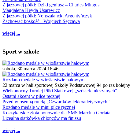
Z jazzowej półki: Dziki geniusz – Charles Mingus
Magdalena Heyda-Usarewicz
Z jazzowej półki: Nonszalancki Argentyńczyk
Zachować boskość - Wojciech Sęczawa
więcej ...
Sport w szkole
sobota, 30 marca 2024 16:46
Rozdano medale w wioślarstwie halowym
22 marca w hali sportowej Szkoły Podstawowej 94 po raz kolejny
Wielkanocny Turniej Piłki Siatkowej ,,szóstek mieszanych”
Ostatni akcent w piłce ręcznej
Przed wiosenną rundą „Czwartków lekkoatletycznych”
Rozdano medale w mini piłce ręcznej
Koszykarskie złota ponownie dla SMS Marcina Gortata
Licealna siatkówka chłopców ma finiszu
więcej ...