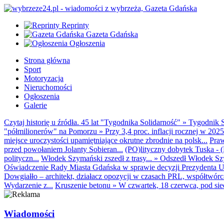
Reprinty
Gazeta Gdańska
Ogłoszenia
Strona główna
Sport
Motoryzacja
Nieruchomości
Ogłoszenia
Galerie
Czytaj historię u źródła. 45 lat "Tygodnika Solidarność"
»
Tygodnik S
"półmilionerów" na Pomorzu
»
Przy 3,4 proc. inflacji rocznej w 20
miejsce uroczystości upamiętniające okrutne zbrodnie na polsk...
Praw
przed powołaniem Jolanty Sobieran...
(PO)lityczny dobytek Tuska - (K
polityczn...
Włodek Szymański zszedł z trasy...
»
Odszedł Włodek Szy
Oświadczenie Rady Miasta Gdańska w sprawie decyzji Prezydenta U
Dowgiałło – architekt, działacz opozycji w czasach PRL, współtwórca 
Wydarzenie z...
Kruszenie betonu
»
W czwartek, 18 czerwca, pod sie
Wiadomości