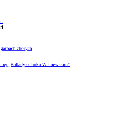
zu
ej
. garbach chorych
ynnej „Ballady o Janku Wiśniewskim”