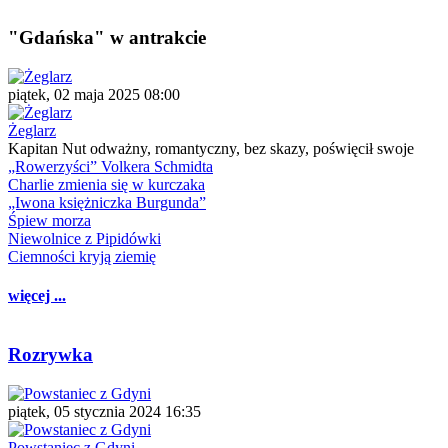
"Gdańska" w antrakcie
piątek, 02 maja 2025 08:00
Żeglarz
Kapitan Nut odważny, romantyczny, bez skazy, poświęcił swoje
„Rowerzyści” Volkera Schmidta
Charlie zmienia się w kurczaka
„Iwona księżniczka Burgunda”
Śpiew morza
Niewolnice z Pipidówki
Ciemności kryją ziemię
więcej ...
Rozrywka
piątek, 05 stycznia 2024 16:35
Powstaniec z Gdyni