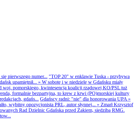
 się pierwszego numer...
"TOP 20" w enklawie Tuska - przybywa
dańsk upamiętnił...
»
W sobotę i w niedzielę w Gdańsku miały
d woj. pomorskiego, kwintesencja koalicji rządowej KO/PSL tuż
renda, formalnie bezpartyjna, to krew z krwi (PO)morskiej kultury
edakcjach, gdańs...
Gdańscy radni: "nie" dla honorowania UPA
»
ło, wybitny opozycjonista PRL, autor słynnej...
»
Zmarł Krzysztof
ntowanych Rad Dzielnic Gdańska przed Żakiem, siedzibą RMG.
tow...