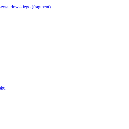
Lewandowskiego (fragment)
sku