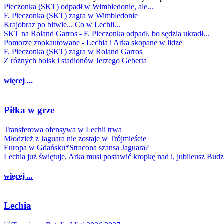
Pieczonka (SKT) odpadł w Wimbledonie, ale...
F. Pieczonka (SKT) zagra w Wimbledonie
Krajobraz po bitwie... Co w Lechii...
SKT na Roland Garros - F. Pieczonka odpadł, bo sędzia ukradł...
Pomorze znokautowane - Lechia i Arka skopane w lidze
F. Pieczonka (SKT) zagra w Roland Garros
Z różnych boisk i stadionów Jerzego Geberta
więcej ...
Piłka w grze
Transferowa ofensywa w Lechii trwa
Młodzież z Jaguara nie zostaje w Trójmieście
Europa w Gdańsku*Stracona szansa Jaguara?
Lechia już świętuje, Arka musi postawić kropkę nad i, jubileusz Bud
więcej ...
Lechia