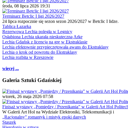
środa, 08 lipca 2026 19:31
Terminarz Betclic I ligi 2026/2027
24 lipca rozpocznie się sezon sezon 2026/2027 w Betclic I lidze.
Tablica Łazarka
Rezerwowa Lechia poległa w Legnicy
Osłabiona Lechia ukarała nieskuteczną Arkę
Lechia Gdańsk z licencją na grę w Ekstraklasie
Lechia efektownie przypieczętowała awans do Ekstraklasy
Lechia o krok od powrotu do Ekstraklasy
Lechia rozbita w Rzeszowie
więcej ...
Galeria Sztuki Gdańskiej
wtorek, 26 maja 2026 07:58
Finisaż wystawy „Pomiędzy / Przenikania” w Galerii Art Hol Politec
W Galerii Art Hol na Wydziale Elektroniki, Telekomunikacji i
„Racjonalny” romantyk i mistyk epoki danych
Staszek
Hierofonia w sztuce