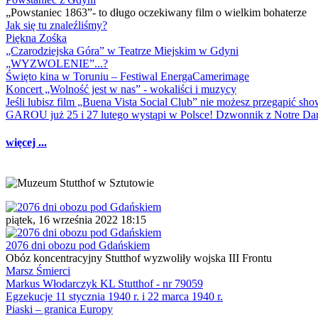
„Powstaniec 1863”- to długo oczekiwany film o wielkim bohaterze
Jak się tu znaleźliśmy?
Piękna Zośka
„Czarodziejska Góra” w Teatrze Miejskim w Gdyni
„WYZWOLENIE”...?
Święto kina w Toruniu – Festiwal EnergaCamerimage
Koncert „Wolność jest w nas” - wokaliści i muzycy
Jeśli lubisz film „Buena Vista Social Club” nie możesz przegapić s
GAROU już 25 i 27 lutego wystąpi w Polsce! Dzwonnik z Notre 
więcej ...
piątek, 16 września 2022 18:15
2076 dni obozu pod Gdańskiem
Obóz koncentracyjny Stutthof wyzwoliły wojska III Frontu
Marsz Śmierci
Markus Włodarczyk KL Stutthof - nr 79059
Egzekucje 11 stycznia 1940 r. i 22 marca 1940 r.
Piaski – granica Europy