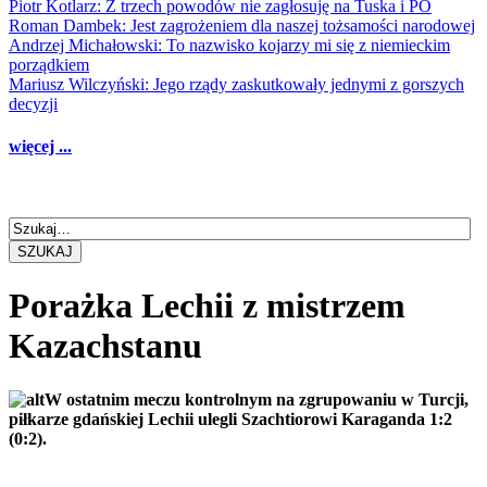
Piotr Kotlarz: Z trzech powodów nie zagłosuję na Tuska i PO
Roman Dambek: Jest zagrożeniem dla naszej tożsamości narodowej
Andrzej Michałowski: To nazwisko kojarzy mi się z niemieckim
porządkiem
Mariusz Wilczyński: Jego rządy zaskutkowały jednymi z gorszych
decyzji
więcej ...
SZUKAJ
Porażka Lechii z mistrzem
Kazachstanu
W ostatnim meczu kontrolnym na zgrupowaniu w Turcji,
piłkarze gdańskiej Lechii ulegli Szachtiorowi Karaganda 1:2
(0:2).