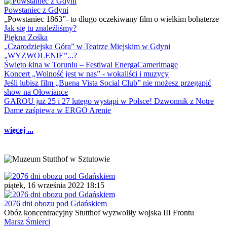
Powstaniec z Gdyni
„Powstaniec 1863”- to długo oczekiwany film o wielkim bohaterze
Jak się tu znaleźliśmy?
Piękna Zośka
„Czarodziejska Góra” w Teatrze Miejskim w Gdyni
„WYZWOLENIE”...?
Święto kina w Toruniu – Festiwal EnergaCamerimage
Koncert „Wolność jest w nas” - wokaliści i muzycy
Jeśli lubisz film „Buena Vista Social Club” nie możesz przegapić
show na Ołowiance
GAROU już 25 i 27 lutego wystąpi w Polsce! Dzwonnik z Notre
Dame zaśpiewa w ERGO Arenie
więcej ...
piątek, 16 września 2022 18:15
2076 dni obozu pod Gdańskiem
Obóz koncentracyjny Stutthof wyzwoliły wojska III Frontu
Marsz Śmierci