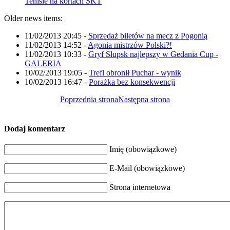
Tenisie na kortach SKT
Older news items:
11/02/2013 20:45
-
Sprzedaż biletów na mecz z Pogonią
11/02/2013 14:52
-
Agonia mistrzów Polski?!
11/02/2013 10:33
-
Gryf Słupsk najlepszy w Gedania Cup -
GALERIA
10/02/2013 19:05
-
Trefl obronił Puchar - wynik
10/02/2013 16:47
-
Porażka bez konsekwencji
Poprzednia strona
Następna strona
Dodaj komentarz
Imię (obowiązkowe)
E-Mail (obowiązkowe)
Strona internetowa