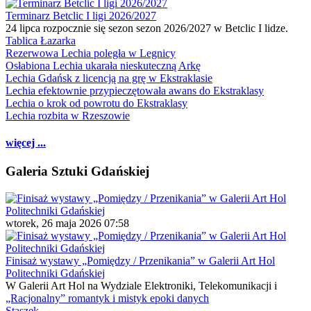
Terminarz Betclic I ligi 2026/2027
24 lipca rozpocznie się sezon sezon 2026/2027 w Betclic I lidze.
Tablica Łazarka
Rezerwowa Lechia poległa w Legnicy
Osłabiona Lechia ukarała nieskuteczną Arkę
Lechia Gdańsk z licencją na grę w Ekstraklasie
Lechia efektownie przypieczętowała awans do Ekstraklasy
Lechia o krok od powrotu do Ekstraklasy
Lechia rozbita w Rzeszowie
więcej ...
Galeria Sztuki Gdańskiej
wtorek, 26 maja 2026 07:58
Finisaż wystawy „Pomiędzy / Przenikania” w Galerii Art Hol
Politechniki Gdańskiej
W Galerii Art Hol na Wydziale Elektroniki, Telekomunikacji i
„Racjonalny” romantyk i mistyk epoki danych
Staszek