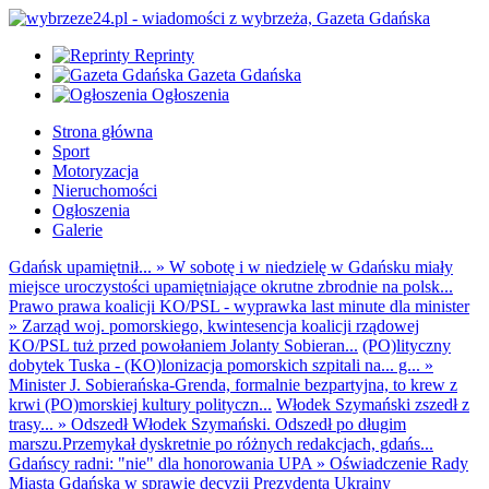
Reprinty
Gazeta Gdańska
Ogłoszenia
Strona główna
Sport
Motoryzacja
Nieruchomości
Ogłoszenia
Galerie
Gdańsk upamiętnił...
»
W sobotę i w niedzielę w Gdańsku miały
miejsce uroczystości upamiętniające okrutne zbrodnie na polsk...
Prawo prawa koalicji KO/PSL - wyprawka last minute dla minister
»
Zarząd woj. pomorskiego, kwintesencja koalicji rządowej
KO/PSL tuż przed powołaniem Jolanty Sobieran...
(PO)lityczny
dobytek Tuska - (KO)lonizacja pomorskich szpitali na... g...
»
Minister J. Sobierańska-Grenda, formalnie bezpartyjna, to krew z
krwi (PO)morskiej kultury polityczn...
Włodek Szymański zszedł z
trasy...
»
Odszedł Włodek Szymański. Odszedł po długim
marszu.Przemykał dyskretnie po różnych redakcjach, gdańs...
Gdańscy radni: "nie" dla honorowania UPA
»
Oświadczenie Rady
Miasta Gdańska w sprawie decyzji Prezydenta Ukrainy