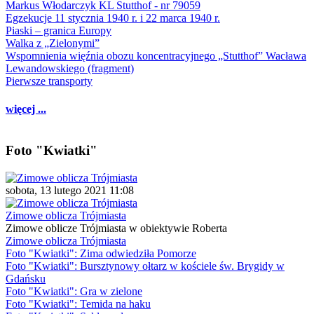
Markus Włodarczyk KL Stutthof - nr 79059
Egzekucje 11 stycznia 1940 r. i 22 marca 1940 r.
Piaski – granica Europy
Walka z „Zielonymi”
Wspomnienia więźnia obozu koncentracyjnego „Stutthof” Wacława
Lewandowskiego (fragment)
Pierwsze transporty
więcej ...
Foto "Kwiatki"
sobota, 13 lutego 2021 11:08
Zimowe oblicza Trójmiasta
Zimowe oblicze Trójmiasta w obiektywie Roberta
Zimowe oblicza Trójmiasta
Foto "Kwiatki": Zima odwiedziła Pomorze
Foto "Kwiatki": Bursztynowy ołtarz w kościele św. Brygidy w
Gdańsku
Foto "Kwiatki": Gra w zielone
Foto "Kwiatki": Temida na haku