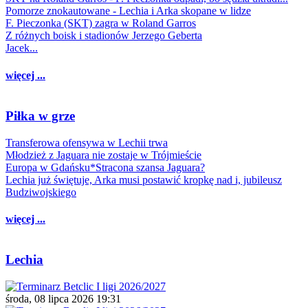
Pomorze znokautowane - Lechia i Arka skopane w lidze
F. Pieczonka (SKT) zagra w Roland Garros
Z różnych boisk i stadionów Jerzego Geberta
Jacek...
więcej ...
Piłka w grze
Transferowa ofensywa w Lechii trwa
Młodzież z Jaguara nie zostaje w Trójmieście
Europa w Gdańsku*Stracona szansa Jaguara?
Lechia już świętuje, Arka musi postawić kropkę nad i, jubileusz
Budziwojskiego
więcej ...
Lechia
środa, 08 lipca 2026 19:31