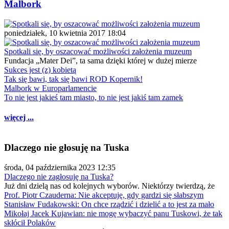
Malbork
poniedziałek, 10 kwietnia 2017 18:04
Spotkali się, by oszacować możliwości założenia muzeum
Fundacja „Mater Dei”, ta sama dzięki której w dużej mierze
Sukces jest (z) kobietą
Tak się bawi, tak się bawi ROD Kopernik!
Malbork w Europarlamencie
To nie jest jakieś tam miasto, to nie jest jakiś tam zamek
więcej ...
Dlaczego nie głosuję na Tuska
środa, 04 października 2023 12:35
Dlaczego nie zagłosuję na Tuska?
Już dni dzielą nas od kolejnych wyborów. Niektórzy twierdzą, że
Prof. Piotr Czauderna: Nie akceptuję, gdy gardzi się słabszym
Stanisław Fudakowski: On chce rządzić i dzielić a to jest za mało
Mikołaj Jacek Kujawian: nie mogę wybaczyć panu Tuskowi, że tak
skłócił Polaków