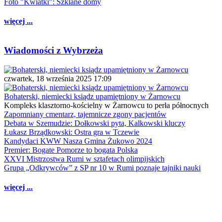
Foto "Kwiatki": Szklane domy
więcej ...
Wiadomości z Wybrzeża
czwartek, 18 września 2025 17:09
Bohaterski, niemiecki ksiądz upamiętniony w Żarnowcu
Kompleks klasztorno-kościelny w Żarnowcu to perła północnych
Zapomniany cmentarz, tajemnicze zgony pacjentów
Debata w Szemudzie: Dołkowski pyta, Kalkowski kluczy
Łukasz Brządkowski: Ostra gra w Tczewie
Kandydaci KWW Nasza Gmina Żukowo 2024
Premier: Bogate Pomorze to bogata Polska
XXVI Mistrzostwa Rumi w sztafetach olimpijskich
Grupa „Odkrywców” z SP nr 10 w Rumi poznaje tajniki nauki
więcej ...