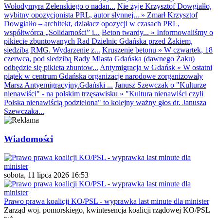
Wołodymyra Zełenskiego o nadan...
Nie żyje Krzysztof Dowgiałło,
wybitny opozycjonista PRL, autor słynnej...
»
Zmarł Krzysztof
Dowgiałło – architekt, działacz opozycji w czasach PRL,
współtwórca „Solidarności” i...
Beton twardy...
»
Informowaliśmy o
pikiecie zbuntowanych Rad Dzielnic Gdańska przed Żakiem,
siedzibą RMG. Wydarzenie z...
Kruszenie betonu
»
W czwartek, 18
czerwca, pod siedzibą Rady Miasta Gdańska (dawnego Żaku)
odbędzie się pikieta zbuntow...
Antymigracja w Gdańsk
»
W ostatni
piątek w centrum Gdańska organizacje narodowe zorganizowały
Marsz Antyemigracyjny.Gdański ...
Janusz Szewczak o "Kulturze
nienawiści" - na polskim trzęsawisku
»
"Kultura nienawiści czyli
Polska nienawiścią podzielona" to kolejny ważny głos dr. Janusza
Szewczaka...
Wiadomości
sobota, 11 lipca 2026 16:53
Prawo prawa koalicji KO/PSL - wyprawka last minute dla minister
Zarząd woj. pomorskiego, kwintesencja koalicji rządowej KO/PSL