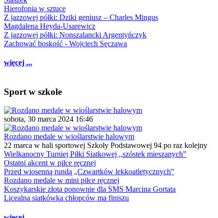
Hierofonia w sztuce
Z jazzowej półki: Dziki geniusz – Charles Mingus
Magdalena Heyda-Usarewicz
Z jazzowej półki: Nonszalancki Argentyńczyk
Zachować boskość - Wojciech Sęczawa
więcej ...
Sport w szkole
sobota, 30 marca 2024 16:46
Rozdano medale w wioślarstwie halowym
22 marca w hali sportowej Szkoły Podstawowej 94 po raz kolejny
Wielkanocny Turniej Piłki Siatkowej ,,szóstek mieszanych”
Ostatni akcent w piłce ręcznej
Przed wiosenną rundą „Czwartków lekkoatletycznych”
Rozdano medale w mini piłce ręcznej
Koszykarskie złota ponownie dla SMS Marcina Gortata
Licealna siatkówka chłopców ma finiszu
więcej ...