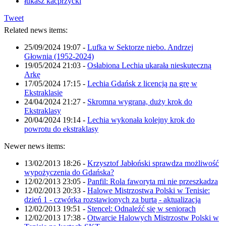
łukasz kacprzycki
Tweet
Related news items:
25/09/2024 19:07
-
Lufka w Sektorze niebo. Andrzej
Głownia (1952-2024)
19/05/2024 21:03
-
Osłabiona Lechia ukarała nieskuteczną
Arkę
17/05/2024 17:15
-
Lechia Gdańsk z licencją na grę w
Ekstraklasie
24/04/2024 21:27
-
Skromna wygrana, duży krok do
Ekstraklasy
20/04/2024 19:14
-
Lechia wykonała kolejny krok do
powrotu do ekstraklasy
Newer news items:
13/02/2013 18:26
-
Krzysztof Jabłoński sprawdza możliwość
wypożyczenia do Gdańska?
12/02/2013 23:05
-
Panfil: Rola faworyta mi nie przeszkadza
12/02/2013 20:33
-
Halowe Mistrzostwa Polski w Tenisie:
dzień 1 - czwórka rozstawionych za burtą - aktualizacja
12/02/2013 19:51
-
Stencel: Odnaleźć się w seniorach
12/02/2013 17:38
-
Otwarcie Halowych Mistrzostw Polski w