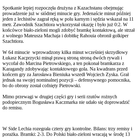
Spotkanie lepiej rozpoczęła drużyna z Kazachstanu obejmując
prowadzenie już w siódmej minucie gry. Jedenaście minut później
jeden z lechistów zagrał ręką w polu karnym i sędzia wskazał na 11
metr. Zawodnik Szachtiora wykorzystał okazję i było już 0:2. W
końcówce biało-zieloni mogli zdobyć bramkę kontaktową, ale strzał
z wolnego Mateusza Machaja i dobitkę Rahouia obronił golkiper
Szachtiora.
W 64 minucie wprowadzony kilka minut wcześniej skrzydłowy
Łukasz Kacprzycki minął prawą stroną stroną dwóch rywali i
wycofał do Marcina Pietrowskiego, a ten pokonał bramkarza z
Karagandy zdobywając kontaktowego gola. Na kwadrans przed
końcem gry za Jarosława Bieniuka wszedł Wojciech Zyska. Grał
jednak na swojej nominalnej pozycji – defensywnego pomocnika,
bo do obrony został cofnięty Pietrowski.
Mimo przewagi w drugiej części gry i serii rzutów rożnych
podopiecznym Bogusława Kaczmarka nie udało się doprowadzić
do remisu.
W Side Lechia rozegrała cztery gry kontrolne. Bilans: trzy remisy i
porażka. Bramki: 2-3. Do Polski biało-zieloni wracają w środę 13