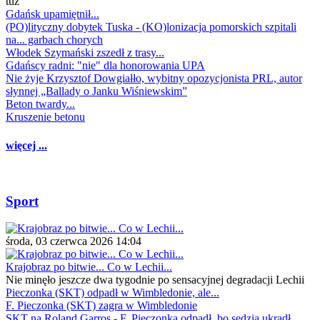
tuż
Gdańsk upamiętnił...
(PO)lityczny dobytek Tuska - (KO)lonizacja pomorskich szpitali
na... garbach chorych
Włodek Szymański zszedł z trasy...
Gdańscy radni: "nie" dla honorowania UPA
Nie żyje Krzysztof Dowgiałło, wybitny opozycjonista PRL, autor
słynnej „Ballady o Janku Wiśniewskim”
Beton twardy...
Kruszenie betonu
więcej ...
Sport
środa, 03 czerwca 2026 14:04
Krajobraz po bitwie... Co w Lechii...
Nie minęło jeszcze dwa tygodnie po sensacyjnej degradacji Lechii
Pieczonka (SKT) odpadł w Wimbledonie, ale...
F. Pieczonka (SKT) zagra w Wimbledonie
SKT na Roland Garros - F. Pieczonka odpadł, bo sędzia ukradł...