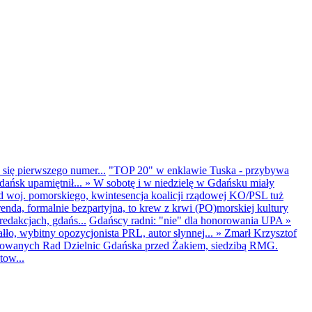
 się pierwszego numer...
"TOP 20" w enklawie Tuska - przybywa
dańsk upamiętnił...
»
W sobotę i w niedzielę w Gdańsku miały
d woj. pomorskiego, kwintesencja koalicji rządowej KO/PSL tuż
renda, formalnie bezpartyjna, to krew z krwi (PO)morskiej kultury
edakcjach, gdańs...
Gdańscy radni: "nie" dla honorowania UPA
»
ło, wybitny opozycjonista PRL, autor słynnej...
»
Zmarł Krzysztof
ntowanych Rad Dzielnic Gdańska przed Żakiem, siedzibą RMG.
tow...