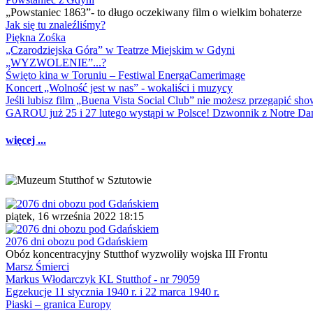
„Powstaniec 1863”- to długo oczekiwany film o wielkim bohaterze
Jak się tu znaleźliśmy?
Piękna Zośka
„Czarodziejska Góra” w Teatrze Miejskim w Gdyni
„WYZWOLENIE”...?
Święto kina w Toruniu – Festiwal EnergaCamerimage
Koncert „Wolność jest w nas” - wokaliści i muzycy
Jeśli lubisz film „Buena Vista Social Club” nie możesz przegapić s
GAROU już 25 i 27 lutego wystąpi w Polsce! Dzwonnik z Notre 
więcej ...
piątek, 16 września 2022 18:15
2076 dni obozu pod Gdańskiem
Obóz koncentracyjny Stutthof wyzwoliły wojska III Frontu
Marsz Śmierci
Markus Włodarczyk KL Stutthof - nr 79059
Egzekucje 11 stycznia 1940 r. i 22 marca 1940 r.
Piaski – granica Europy