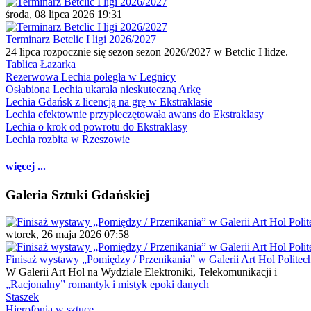
środa, 08 lipca 2026 19:31
Terminarz Betclic I ligi 2026/2027
24 lipca rozpocznie się sezon sezon 2026/2027 w Betclic I lidze.
Tablica Łazarka
Rezerwowa Lechia poległa w Legnicy
Osłabiona Lechia ukarała nieskuteczną Arkę
Lechia Gdańsk z licencją na grę w Ekstraklasie
Lechia efektownie przypieczętowała awans do Ekstraklasy
Lechia o krok od powrotu do Ekstraklasy
Lechia rozbita w Rzeszowie
więcej ...
Galeria Sztuki Gdańskiej
wtorek, 26 maja 2026 07:58
Finisaż wystawy „Pomiędzy / Przenikania” w Galerii Art Hol Politec
W Galerii Art Hol na Wydziale Elektroniki, Telekomunikacji i
„Racjonalny” romantyk i mistyk epoki danych
Staszek
Hierofonia w sztuce