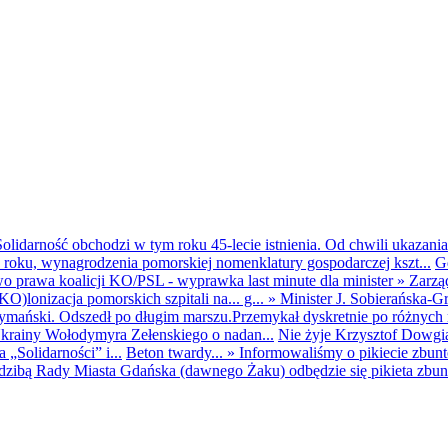
olidarność obchodzi w tym roku 45-lecie istnienia. Od chwili ukazania
25 roku, wynagrodzenia pomorskiej nomenklatury gospodarczej kszt...
G
o prawa koalicji KO/PSL - wyprawka last minute dla minister
»
Zarzą
O)lonizacja pomorskich szpitali na... g...
»
Minister J. Sobierańska-G
mański. Odszedł po długim marszu.Przemykał dyskretnie po różnych r
krainy Wołodymyra Zełenskiego o nadan...
Nie żyje Krzysztof Dowgiał
„Solidarności” i...
Beton twardy...
»
Informowaliśmy o pikiecie zbu
dzibą Rady Miasta Gdańska (dawnego Żaku) odbędzie się pikieta zbun