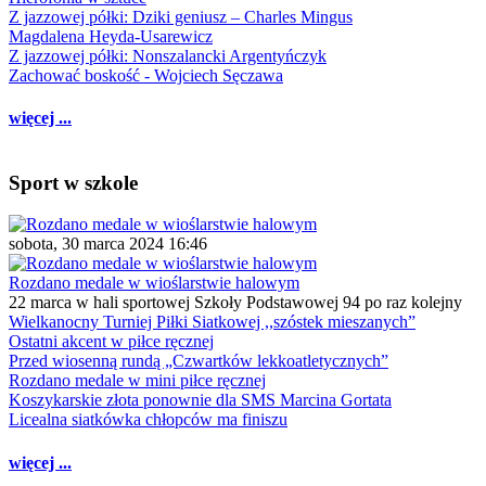
Z jazzowej półki: Dziki geniusz – Charles Mingus
Magdalena Heyda-Usarewicz
Z jazzowej półki: Nonszalancki Argentyńczyk
Zachować boskość - Wojciech Sęczawa
więcej ...
Sport w szkole
sobota, 30 marca 2024 16:46
Rozdano medale w wioślarstwie halowym
22 marca w hali sportowej Szkoły Podstawowej 94 po raz kolejny
Wielkanocny Turniej Piłki Siatkowej ,,szóstek mieszanych”
Ostatni akcent w piłce ręcznej
Przed wiosenną rundą „Czwartków lekkoatletycznych”
Rozdano medale w mini piłce ręcznej
Koszykarskie złota ponownie dla SMS Marcina Gortata
Licealna siatkówka chłopców ma finiszu
więcej ...