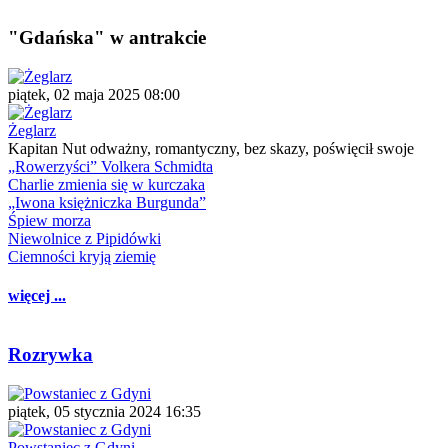
"Gdańska" w antrakcie
piątek, 02 maja 2025 08:00
Żeglarz
Kapitan Nut odważny, romantyczny, bez skazy, poświęcił swoje
„Rowerzyści” Volkera Schmidta
Charlie zmienia się w kurczaka
„Iwona księżniczka Burgunda”
Śpiew morza
Niewolnice z Pipidówki
Ciemności kryją ziemię
więcej ...
Rozrywka
piątek, 05 stycznia 2024 16:35
Powstaniec z Gdyni