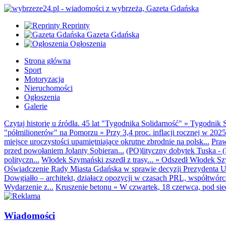
Reprinty
Gazeta Gdańska
Ogłoszenia
Strona główna
Sport
Motoryzacja
Nieruchomości
Ogłoszenia
Galerie
Czytaj historię u źródła. 45 lat "Tygodnika Solidarność"
»
Tygodnik S
"półmilionerów" na Pomorzu
»
Przy 3,4 proc. inflacji rocznej w 20
miejsce uroczystości upamiętniające okrutne zbrodnie na polsk...
Praw
przed powołaniem Jolanty Sobieran...
(PO)lityczny dobytek Tuska - (K
polityczn...
Włodek Szymański zszedł z trasy...
»
Odszedł Włodek Szy
Oświadczenie Rady Miasta Gdańska w sprawie decyzji Prezydenta U
Dowgiałło – architekt, działacz opozycji w czasach PRL, współtwórca 
Wydarzenie z...
Kruszenie betonu
»
W czwartek, 18 czerwca, pod sie
Wiadomości