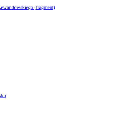
Lewandowskiego (fragment)
sku