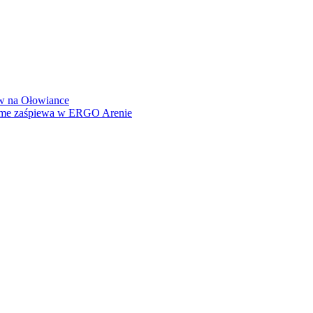
how na Ołowiance
Dame zaśpiewa w ERGO Arenie