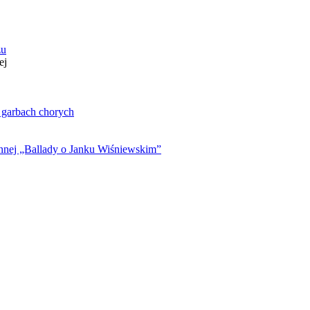
zu
ej
. garbach chorych
ynnej „Ballady o Janku Wiśniewskim”