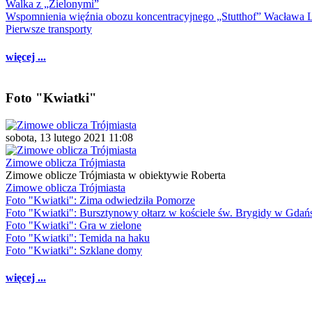
Walka z „Zielonymi”
Wspomnienia więźnia obozu koncentracyjnego „Stutthof” Wacława 
Pierwsze transporty
więcej ...
Foto "Kwiatki"
sobota, 13 lutego 2021 11:08
Zimowe oblicza Trójmiasta
Zimowe oblicze Trójmiasta w obiektywie Roberta
Zimowe oblicza Trójmiasta
Foto "Kwiatki": Zima odwiedziła Pomorze
Foto "Kwiatki": Bursztynowy ołtarz w kościele św. Brygidy w Gdań
Foto "Kwiatki": Gra w zielone
Foto "Kwiatki": Temida na haku
Foto "Kwiatki": Szklane domy
więcej ...