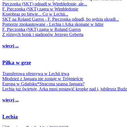
Pieczonka (SKT) odpadł w Wimbledonie, ale...
F. Pieczonka (SKT) zagra w Wimbledonie
Krajobraz po bitwie... Co w Lechii...
SKT na Roland Garros - F. Pieczonka odpadł, bo sędzia ukradł...
Pomorze znokautowane - Lechia i Arka skopane w lidze
F. Pieczonka (SKT) zagra w Roland Garros
Z różnych boisk i stadionów Jerzego Geberta
więcej ...
Piłka w grze
Transferowa ofensywa w Lechii trwa
Młodzież z Jaguara nie zostaje w Trójmieście
Europa w Gdańsku*Stracona szansa Jaguara?
Lechia już świętuje, Arka musi postawić kropkę nad i, jubileusz Bud
więcej ...
Lechia