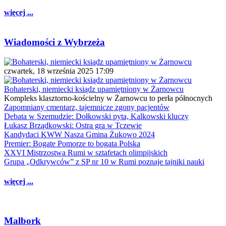
więcej ...
Wiadomości z Wybrzeża
czwartek, 18 września 2025 17:09
Bohaterski, niemiecki ksiądz upamiętniony w Żarnowcu
Kompleks klasztorno-kościelny w Żarnowcu to perła północnych
Zapomniany cmentarz, tajemnicze zgony pacjentów
Debata w Szemudzie: Dołkowski pyta, Kalkowski kluczy
Łukasz Brządkowski: Ostra gra w Tczewie
Kandydaci KWW Nasza Gmina Żukowo 2024
Premier: Bogate Pomorze to bogata Polska
XXVI Mistrzostwa Rumi w sztafetach olimpijskich
Grupa „Odkrywców” z SP nr 10 w Rumi poznaje tajniki nauki
więcej ...
Malbork