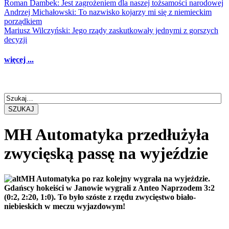
Roman Dambek: Jest zagrożeniem dla naszej tożsamości narodowej
Andrzej Michałowski: To nazwisko kojarzy mi się z niemieckim
porządkiem
Mariusz Wilczyński: Jego rządy zaskutkowały jednymi z gorszych
decyzji
więcej ...
SZUKAJ
MH Automatyka przedłużyła
zwycięską passę na wyjeździe
MH Automatyka po raz kolejny wygrała na wyjeździe.
Gdańscy hokeiści w Janowie wygrali z Anteo Naprzodem 3:2
(0:2, 2:20, 1:0). To było szóste z rzędu zwycięstwo biało-
niebieskich w meczu wyjazdowym!