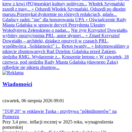
krew z krwi (PO)morskiej kultury polityczn...
Włodek Szymański
zszedł z trasy...
»
Odszedł Włodek Szymański. Odszedł po długim
marszu.Przemykał dyskretnie po różnych redakcjach, gdańs...
Gdańscy radni: "nie" dla honorowania UPA
»
Oświadczenie Rady
Miasta Gdańska w sprawie decyzji Prezydenta Ukrainy
Wołodymyra Zełenskiego o nadan...
Nie żyje Krzysztof Dowgiałło,
wybitny opozycjonista PRL, autor słynnej...
»
Zmarł Krzysztof
Dowgiałło – architekt, działacz opozycji w czasach PRL,
współtwórca „Solidarności” i...
Beton twardy...
»
Informowaliśmy o
pikiecie zbuntowanych Rad Dzielnic Gdańska przed Żakiem,
siedzibą RMG. Wydarzenie z...
Kruszenie betonu
»
W czwartek, 18
czerwca, pod siedzibą Rady Miasta Gdańska (dawnego Żaku)
odbędzie się pikieta zbuntow...
Wiadomości
czwartek, 06 sierpnia 2026 09:01
"TOP 20" w enklawie Tuska - przybywa "półmilionerów" na
Pomorzu
Przy 3,4 proc. inflacji rocznej w 2025 roku, wynagrodzenia
pomorskiej