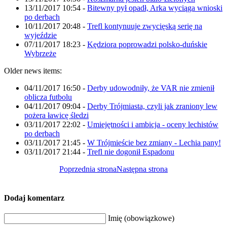
13/11/2017 10:54
-
Bitewny pył opadł, Arka wyciąga wnioski
po derbach
10/11/2017 20:48
-
Trefl kontynuuje zwycięską serię na
wyjeździe
07/11/2017 18:23
-
Kędziora poprowadzi polsko-duńskie
Wybrzeże
Older news items:
04/11/2017 16:50
-
Derby udowodniły, że VAR nie zmienił
oblicza futbolu
04/11/2017 09:04
-
Derby Trójmiasta, czyli jak zraniony lew
pożera ławicę śledzi
03/11/2017 22:02
-
Umiejętności i ambicja - oceny lechistów
po derbach
03/11/2017 21:45
-
W Trójmieście bez zmiany - Lechia pany!
03/11/2017 21:44
-
Trefl nie dogonił Espadonu
Poprzednia strona
Następna strona
Dodaj komentarz
Imię (obowiązkowe)