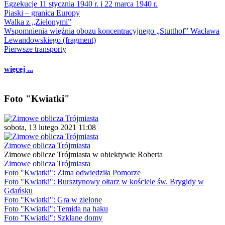
Egzekucje 11 stycznia 1940 r. i 22 marca 1940 r.
Piaski – granica Europy
Walka z „Zielonymi”
Wspomnienia więźnia obozu koncentracyjnego „Stutthof” Wacława
Lewandowskiego (fragment)
Pierwsze transporty
więcej ...
Foto "Kwiatki"
sobota, 13 lutego 2021 11:08
Zimowe oblicza Trójmiasta
Zimowe oblicze Trójmiasta w obiektywie Roberta
Zimowe oblicza Trójmiasta
Foto "Kwiatki": Zima odwiedziła Pomorze
Foto "Kwiatki": Bursztynowy ołtarz w kościele św. Brygidy w
Gdańsku
Foto "Kwiatki": Gra w zielone
Foto "Kwiatki": Temida na haku
Foto "Kwiatki": Szklane domy