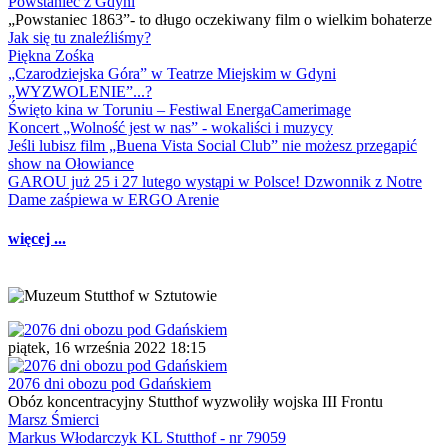
Powstaniec z Gdyni
„Powstaniec 1863”- to długo oczekiwany film o wielkim bohaterze
Jak się tu znaleźliśmy?
Piękna Zośka
„Czarodziejska Góra” w Teatrze Miejskim w Gdyni
„WYZWOLENIE”...?
Święto kina w Toruniu – Festiwal EnergaCamerimage
Koncert „Wolność jest w nas” - wokaliści i muzycy
Jeśli lubisz film „Buena Vista Social Club” nie możesz przegapić
show na Ołowiance
GAROU już 25 i 27 lutego wystąpi w Polsce! Dzwonnik z Notre
Dame zaśpiewa w ERGO Arenie
więcej ...
piątek, 16 września 2022 18:15
2076 dni obozu pod Gdańskiem
Obóz koncentracyjny Stutthof wyzwoliły wojska III Frontu
Marsz Śmierci
Markus Włodarczyk KL Stutthof - nr 79059