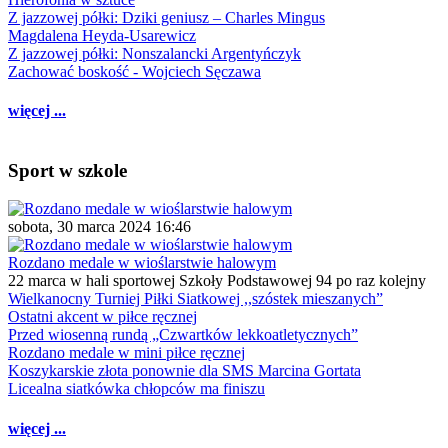
Z jazzowej półki: Dziki geniusz – Charles Mingus
Magdalena Heyda-Usarewicz
Z jazzowej półki: Nonszalancki Argentyńczyk
Zachować boskość - Wojciech Sęczawa
więcej ...
Sport w szkole
sobota, 30 marca 2024 16:46
Rozdano medale w wioślarstwie halowym
22 marca w hali sportowej Szkoły Podstawowej 94 po raz kolejny
Wielkanocny Turniej Piłki Siatkowej ,,szóstek mieszanych”
Ostatni akcent w piłce ręcznej
Przed wiosenną rundą „Czwartków lekkoatletycznych”
Rozdano medale w mini piłce ręcznej
Koszykarskie złota ponownie dla SMS Marcina Gortata
Licealna siatkówka chłopców ma finiszu
więcej ...