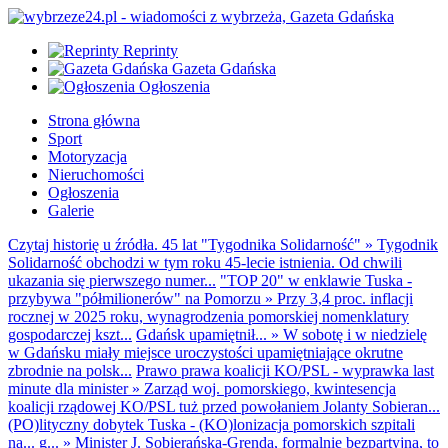
Reprinty
Gazeta Gdańska
Ogłoszenia
Strona główna
Sport
Motoryzacja
Nieruchomości
Ogłoszenia
Galerie
Czytaj historię u źródła. 45 lat "Tygodnika Solidarność"
»
Tygodnik
Solidarność obchodzi w tym roku 45-lecie istnienia. Od chwili
ukazania się pierwszego numer...
"TOP 20" w enklawie Tuska -
przybywa "półmilionerów" na Pomorzu
»
Przy 3,4 proc. inflacji
rocznej w 2025 roku, wynagrodzenia pomorskiej nomenklatury
gospodarczej kszt...
Gdańsk upamiętnił...
»
W sobotę i w niedzielę
w Gdańsku miały miejsce uroczystości upamiętniające okrutne
zbrodnie na polsk...
Prawo prawa koalicji KO/PSL - wyprawka last
minute dla minister
»
Zarząd woj. pomorskiego, kwintesencja
koalicji rządowej KO/PSL tuż przed powołaniem Jolanty Sobieran...
(PO)lityczny dobytek Tuska - (KO)lonizacja pomorskich szpitali
na... g...
»
Minister J. Sobierańska-Grenda, formalnie bezpartyjna, to