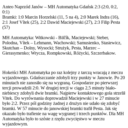
Anteo Naprzód Janów – MH Automatyka Gdańsk 2:3 (2:0, 0:2,
0:1)
Bramki: 1:0 Marcin Horzelski (11, 5 na 4), 2:0 Marek Indra (16),
2:1 Josef Vítek (25), 2:2 Dawid Maciejewski (27), 2:3 Filip Pesta
(57)
MH Automatyka: Witkowski - Bilčík, Maciejewski; Steber,
Polodna, Vítek – Lehmann, Wachowski; Samusienko, Stasiewicz,
Skutchan – Dolny, Wysocki; Strużyk, Pesta, Marzec –
Gierasymenko; Wrycza, Rompkowski, Różycki, Szczerbakow.
Hokeiści MH Automatyka po raz kolejny z tarczą wracają z meczu
wyjazdowego. Gdańszczanie zdobyli trzy punkty w Janowie. Po 20
minutach nie zanosiło się na wygraną. Gospodarze po pierwszej
tercji prowadzili 2:0. W drugiej tercji w ciągu 2,5 minuty biało-
niebiescy zdobyli dwie bramki. Najpierw kontaktowego gola strzelił
Vitek. Do wyrównania doprowadził Maciejewski i w 27 minucie
było 2:2. Przez pól godziny żadnej z drużyn nie udało się zdobyć
bramki. W 57 minucie do janowskiej bramki trafił Pesta. Jak się
okazało było trafienie na wagę wygranej i trzech punktów. Dla MH
Automatyka było to szóste z rzędu zwycięstwo w meczu
wyjazdowym.