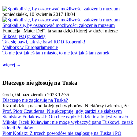
poniedziałek, 10 kwietnia 2017 18:04
Spotkali się, by oszacować możliwości założenia muzeum
Fundacja „Mater Dei”, ta sama dzięki której w dużej mierze
Sukces jest (z) kobietą
Tak się bawi, tak się bawi ROD Kopernik!
Malbork w Europarlamencie
To nie jest jakieś tam miasto, to nie jest jakiś tam zamek
więcej ...
Dlaczego nie głosuję na Tuska
środa, 04 października 2023 12:35
Dlaczego nie zagłosuję na Tuska?
Już dni dzielą nas od kolejnych wyborów. Niektórzy twierdzą, że
Prof. Piotr Czauderna: Nie akceptuję, gdy gardzi się słabszym
Stanisław Fudakowski: On chce rządzić i dzielić a to jest za mało
Mikołaj Jacek Kujawian: nie mogę wybaczyć panu Tuskowi, że tak
skłócił Polaków
Piotr Kotlarz: Z trzech powodów nie zagłosuję na Tuska i PO