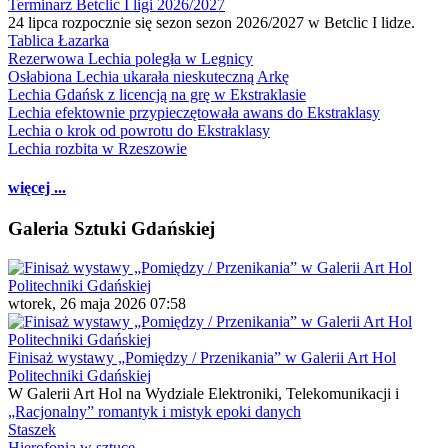
Terminarz Betclic I ligi 2026/2027
24 lipca rozpocznie się sezon sezon 2026/2027 w Betclic I lidze.
Tablica Łazarka
Rezerwowa Lechia poległa w Legnicy
Osłabiona Lechia ukarała nieskuteczną Arkę
Lechia Gdańsk z licencją na grę w Ekstraklasie
Lechia efektownie przypieczętowała awans do Ekstraklasy
Lechia o krok od powrotu do Ekstraklasy
Lechia rozbita w Rzeszowie
więcej ...
Galeria Sztuki Gdańskiej
wtorek, 26 maja 2026 07:58
Finisaż wystawy „Pomiędzy / Przenikania” w Galerii Art Hol
Politechniki Gdańskiej
W Galerii Art Hol na Wydziale Elektroniki, Telekomunikacji i
„Racjonalny” romantyk i mistyk epoki danych
Staszek
Hierofonia w sztuce