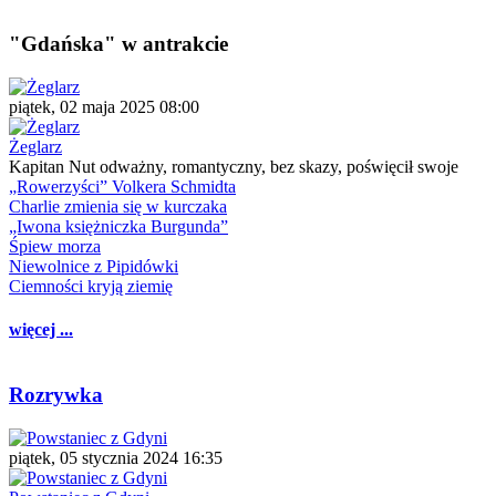
"Gdańska" w antrakcie
piątek, 02 maja 2025 08:00
Żeglarz
Kapitan Nut odważny, romantyczny, bez skazy, poświęcił swoje
„Rowerzyści” Volkera Schmidta
Charlie zmienia się w kurczaka
„Iwona księżniczka Burgunda”
Śpiew morza
Niewolnice z Pipidówki
Ciemności kryją ziemię
więcej ...
Rozrywka
piątek, 05 stycznia 2024 16:35