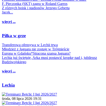
F. Pieczonka (SKT) zagra w Roland Garros
Z różnych boisk i stadionów Jerzego Geberta
Jacek...
więcej ...
Piłka w grze
Transferowa ofensywa w Lechii trwa
Młodzież z Jaguara nie zostaje w Trójmieście
Europa w Gdańsku*Stracona szansa Jaguara?
Lechia już świętuje, Arka musi postawić kropkę nad i, jubileusz
Budziwojskiego
więcej ...
Lechia
środa, 08 lipca 2026 19:31