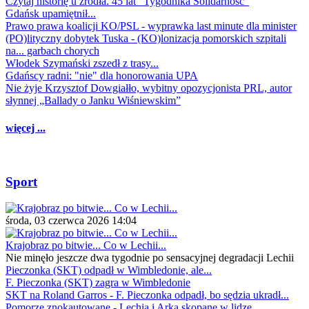
Czytaj historię u źródła. 45 lat "Tygodnika Solidarność"
Gdańsk upamiętnił...
Prawo prawa koalicji KO/PSL - wyprawka last minute dla minister
(PO)lityczny dobytek Tuska - (KO)lonizacja pomorskich szpitali
na... garbach chorych
Włodek Szymański zszedł z trasy...
Gdańscy radni: "nie" dla honorowania UPA
Nie żyje Krzysztof Dowgiałło, wybitny opozycjonista PRL, autor
słynnej „Ballady o Janku Wiśniewskim”
więcej ...
Sport
środa, 03 czerwca 2026 14:04
Krajobraz po bitwie... Co w Lechii...
Nie minęło jeszcze dwa tygodnie po sensacyjnej degradacji Lechii
Pieczonka (SKT) odpadł w Wimbledonie, ale...
F. Pieczonka (SKT) zagra w Wimbledonie
SKT na Roland Garros - F. Pieczonka odpadł, bo sędzia ukradł...
Pomorze znokautowane - Lechia i Arka skopane w lidze