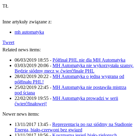
TŁ
Inne artykuły związane z:
mh automatyka
Tweet
Related news items:
06/03/2019 18:55
-
Półfinał PHL nie dla MH Automatyka
03/03/2019 20:06
-
MH Automatyka nie wykorzystała szansy.
Będzie siódmy mecz w ćwierćfinale PHL
28/02/2019 20:22
-
MH Automatyka o jedną wygraną od
półfinału PHL!
25/02/2019 22:45
-
MH Automatyka nie postawiła mistrza
pod ścianą
22/02/2019 19:55
-
MH Automatyka prowadzi w serii
ćwierćfinałowej!
Newer news items:
13/11/2017 13:45
-
Reprezentacja po raz siódmy na Stadionie
Energa, biało-czerwoni bez gwiazd
13/11/2017 10:56
-
Koszmarna jesień biało-zielonych