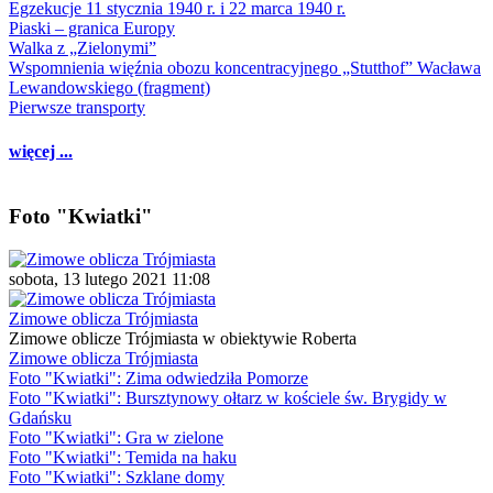
Egzekucje 11 stycznia 1940 r. i 22 marca 1940 r.
Piaski – granica Europy
Walka z „Zielonymi”
Wspomnienia więźnia obozu koncentracyjnego „Stutthof” Wacława
Lewandowskiego (fragment)
Pierwsze transporty
więcej ...
Foto "Kwiatki"
sobota, 13 lutego 2021 11:08
Zimowe oblicza Trójmiasta
Zimowe oblicze Trójmiasta w obiektywie Roberta
Zimowe oblicza Trójmiasta
Foto "Kwiatki": Zima odwiedziła Pomorze
Foto "Kwiatki": Bursztynowy ołtarz w kościele św. Brygidy w
Gdańsku
Foto "Kwiatki": Gra w zielone
Foto "Kwiatki": Temida na haku
Foto "Kwiatki": Szklane domy