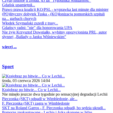
Czytaj historię u źródła. 45 lat "Tygodnika Solidarność"
Gdańsk upamiętnił...
Prawo prawa koalicji KO/PSL - wyprawka last minute dla minister
(PO)lityczny dobytek Tuska - (KO)lonizacja pomorskich szpitali
na... garbach chorych
Włodek Szymański zszedł z trasy...
Gdańscy radni: "nie" dla honorowania UPA
Nie żyje Krzysztof Dowgiałło, wybitny opozycjonista PRL, autor
słynnej „Ballady o Janku Wiśniewskim”
więcej ...
Sport
środa, 03 czerwca 2026 14:04
Krajobraz po bitwie... Co w Lechii...
Nie minęło jeszcze dwa tygodnie po sensacyjnej degradacji Lechii
Pieczonka (SKT) odpadł w Wimbledonie, ale...
F. Pieczonka (SKT) zagra w Wimbledonie
SKT na Roland Garros - F. Pieczonka odpadł, bo sędzia ukradł...
Pomorze znokautowane - Lechia i Arka skopane w lidze