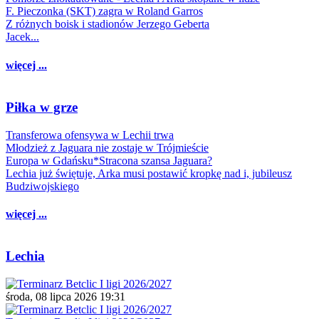
F. Pieczonka (SKT) zagra w Roland Garros
Z różnych boisk i stadionów Jerzego Geberta
Jacek...
więcej ...
Piłka w grze
Transferowa ofensywa w Lechii trwa
Młodzież z Jaguara nie zostaje w Trójmieście
Europa w Gdańsku*Stracona szansa Jaguara?
Lechia już świętuje, Arka musi postawić kropkę nad i, jubileusz
Budziwojskiego
więcej ...
Lechia
środa, 08 lipca 2026 19:31