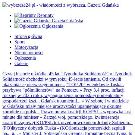
Reprinty
Gazeta Gdańska
Ogłoszenia
Strona główna
Sport
Motoryzacja
Nieruchomości
Ogłoszenia
Galerie
Czytaj historię u źródła. 45 lat "Tygodnika Solidarność"
»
Tygodnik
Solidarność obchodzi w tym roku 45-lecie istnienia. Od chwili
ukazania się pierwszego numer...
"TOP 20" w enklawie Tuska -
przybywa "półmilionerów" na Pomorzu
»
Przy 3,4 proc. inflacji
rocznej w 2025 roku, wynagrodzenia pomorskiej nomenklatury
gospodarczej kszt...
Gdańsk upamiętnił...
»
W sobotę i w niedzielę
w Gdańsku miały miejsce uroczystości upamiętniające okrutne
zbrodnie na polsk...
Prawo prawa koalicji KO/PSL - wyprawka last
minute dla minister
»
Zarząd woj. pomorskiego, kwintesencja
koalicji rządowej KO/PSL tuż przed powołaniem Jolanty Sobieran...
(PO)lityczny dobytek Tuska - (KO)lonizacja pomorskich szpitali
na... g...
»
Minister J. Sobierańska-Grenda, formalnie bezpartyjna, to