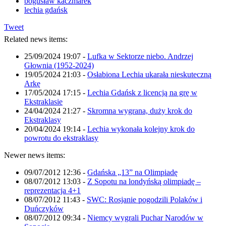
bogusław kaczmarek
lechia gdańsk
Tweet
Related news items:
25/09/2024 19:07
-
Lufka w Sektorze niebo. Andrzej
Głownia (1952-2024)
19/05/2024 21:03
-
Osłabiona Lechia ukarała nieskuteczną
Arkę
17/05/2024 17:15
-
Lechia Gdańsk z licencją na grę w
Ekstraklasie
24/04/2024 21:27
-
Skromna wygrana, duży krok do
Ekstraklasy
20/04/2024 19:14
-
Lechia wykonała kolejny krok do
powrotu do ekstraklasy
Newer news items:
09/07/2012 12:36
-
Gdańska „13” na Olimpiadę
08/07/2012 13:03
-
Z Sopotu na londyńską olimpiadę –
reprezentacja 4+1
08/07/2012 11:43
-
SWC: Rosjanie pogodzili Polaków i
Duńczyków
08/07/2012 09:34
-
Niemcy wygrali Puchar Narodów w