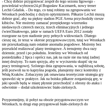
- Chcę dobrze przygotować zespół do tego sezonu ligowego -
powiedział wybrzeze24.pl Bogusław Kaczmarek, nowy trener
Lechii Gdańsk. - Do tego, co tutaj robimy na zgrupowaniu we
Wronkach podchodzę z dużym optymizmem. Piłkarze Lechii muszą
dobrze grać, aby na piękny stadion PGE Arena przychodziły rzesze
kibiców. Nie możemy zamazać przepięknego wizerunku
niedawnych czterech meczy, trzech eliminacyjnych i jednego
ćwierćfinałowego, jakie w ramach UEFA Euro 2012 zostały
rozegrane na tym stadionie przy pełnych widowniach. Dlatego
cieszę się, że teraz w okresie przygotowawczym, tutaj we Wronkach
nie przeszkadzają nam ostatnie anomalia pogodowe. Możemy bez
przeszkód realizować plany treningowe. A trenujemy dwa razy
dziennie, przed i po południu. Jesteśmy we Wronkach od
poniedziałku 2 lipca i oprócz nas, jak na razie nie ma tutaj żadnej
innej drużyny. To nam sprzyja, aby w wyciszeniu skupić się na
pracy treningowej. Szóstego dnia zgrupowania, w najbliższą sobotę,
jeśli pozwoli na to kapryśna pogoda, planujemy mecz kontrolny z
Wisłą Kraków. Zobaczymy jak omawiana teoretycznie strategia gry
sprawdzi się w praktyce. Jak na boisku piłkarze zorganizują grę, w
jaki sposób będą w miarę płynnie przechodzić z obrony do ataku i
odwrotnie – dodał szkoleniowiec biało-zielonych.
Przypomnijmy, iż pobyt na obozie przygotowawczym we
Wronkach, tu drugi etap przygotowań biało-zielonych do