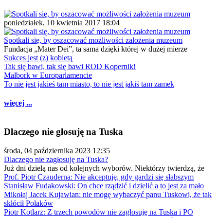
poniedziałek, 10 kwietnia 2017 18:04
Spotkali się, by oszacować możliwości założenia muzeum
Fundacja „Mater Dei”, ta sama dzięki której w dużej mierze
Sukces jest (z) kobietą
Tak się bawi, tak się bawi ROD Kopernik!
Malbork w Europarlamencie
To nie jest jakieś tam miasto, to nie jest jakiś tam zamek
więcej ...
Dlaczego nie głosuję na Tuska
środa, 04 października 2023 12:35
Dlaczego nie zagłosuję na Tuska?
Już dni dzielą nas od kolejnych wyborów. Niektórzy twierdzą, że
Prof. Piotr Czauderna: Nie akceptuję, gdy gardzi się słabszym
Stanisław Fudakowski: On chce rządzić i dzielić a to jest za mało
Mikołaj Jacek Kujawian: nie mogę wybaczyć panu Tuskowi, że tak
skłócił Polaków
Piotr Kotlarz: Z trzech powodów nie zagłosuję na Tuska i PO