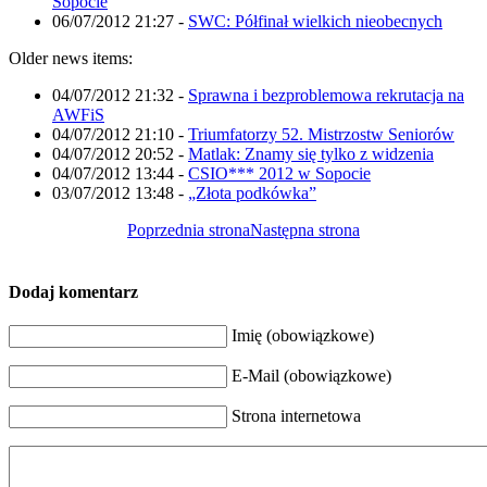
Sopocie
06/07/2012 21:27
-
SWC: Półfinał wielkich nieobecnych
Older news items:
04/07/2012 21:32
-
Sprawna i bezproblemowa rekrutacja na
AWFiS
04/07/2012 21:10
-
Triumfatorzy 52. Mistrzostw Seniorów
04/07/2012 20:52
-
Matlak: Znamy się tylko z widzenia
04/07/2012 13:44
-
CSIO*** 2012 w Sopocie
03/07/2012 13:48
-
„Złota podkówka”
Poprzednia strona
Następna strona
Dodaj komentarz
Imię (obowiązkowe)
E-Mail (obowiązkowe)
Strona internetowa