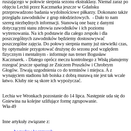
ruszającego w połowie sierpnia sezonu ekstraklasy. Niemal zaraz po
objęciu Lechii przez Kaczmarka jeszcze w Gdańsku
przeprowadzono badania wydolnościowe piłkarzy. Dokonano także
przeglądu zawodników z grup młodzieżowych. - Dało to nam
szereg niezbędnych informacji. Stanowią one bazę z danymi
dotyczącymi stanu zdrowia zawodników i ich poziomu
wytrenowania. Na ich podstawie dla całego zespołu i dla
poszczególnych zawodników będziemy dostosowywać
poszczególne zajęcia. Do połowy sierpnia mamy już niewielki czas,
by optymalnie przygotować drużynę do sezonu pod względem
fizycznym i mentalnym - informuje nas trener Bogusław
Kaczmarek. - Dlatego oprócz meczu kontrolnego z Wisłą planujemy
rozegrać jeszcze sparingi ze Zniczem Pruszków i Chrobrym
Głogów. Trwają uzgodnienia co do terminów i miejsca. A z
wynajęciem stadionu lub boiska z dobrą murawą nie jest tak wcale
łatwo. Kluby nie są skore ich wypożyczać.
Lechia we Wronkach pozostanie do 14 lipca. Następnie uda się do
Gniewina na kolejne szlifujące formę zgrupowanie.
Wła-49
Inne artykuły związane z: