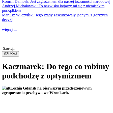
Roman Dambek: Jest zagrożeniem dla naszej tożsamości narodowej
Andrzej Michałowski: To nazwisko kojarzy mi się z niemieckim
porządkiem
Mariusz Wilczyński: Jego rządy zaskutkowały jednymi z gorszych
decyzji
więcej ...
SZUKAJ
Kaczmarek: Do tego co robimy
podchodzę z optymizmem
Lechia Gdańsk na pierwszym przedsezonowym
zgrupowaniu przebywa we Wronkach.