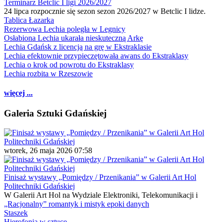
Terminarz Betclic I ligi 2026/2027
24 lipca rozpocznie się sezon sezon 2026/2027 w Betclic I lidze.
Tablica Łazarka
Rezerwowa Lechia poległa w Legnicy
Osłabiona Lechia ukarała nieskuteczną Arkę
Lechia Gdańsk z licencją na grę w Ekstraklasie
Lechia efektownie przypieczętowała awans do Ekstraklasy
Lechia o krok od powrotu do Ekstraklasy
Lechia rozbita w Rzeszowie
więcej ...
Galeria Sztuki Gdańskiej
wtorek, 26 maja 2026 07:58
Finisaż wystawy „Pomiędzy / Przenikania” w Galerii Art Hol
Politechniki Gdańskiej
W Galerii Art Hol na Wydziale Elektroniki, Telekomunikacji i
„Racjonalny” romantyk i mistyk epoki danych
Staszek
Hierofonia w sztuce