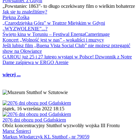
Powstaniec z Gdyni
„Powstaniec 1863”- to długo oczekiwany film o wielkim bohaterze
Jak się tu znaleźliśmy?
Piękna Zośka
„Czarodziejska Góra” w Teatrze Miejskim w Gdyni
„WYZWOLENIE”...?
Święto kina w Toruniu – Festiwal EnergaCamerimage
Koncert „Wolność jest w nas” - wokaliści i muzycy
Jeśli lubisz film „Buena Vista Social Club” nie możesz przegapić
show na Ołowiance
GAROU już 25 i 27 lutego wystąpi w Polsce! Dzwonnik z Notre
Dame zaśpiewa w ERGO Arenie
więcej ...
piątek, 16 września 2022 18:15
2076 dni obozu pod Gdańskiem
Obóz koncentracyjny Stutthof wyzwoliły wojska III Frontu
Marsz Śmierci
Markus Włodarczyk KL Stutthof - nr 79059