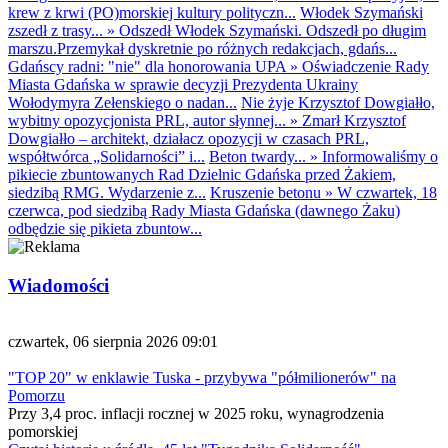
krew z krwi (PO)morskiej kultury polityczn...
Włodek Szymański
zszedł z trasy...
»
Odszedł Włodek Szymański. Odszedł po długim
marszu.Przemykał dyskretnie po różnych redakcjach, gdańs...
Gdańscy radni: "nie" dla honorowania UPA
»
Oświadczenie Rady
Miasta Gdańska w sprawie decyzji Prezydenta Ukrainy
Wołodymyra Zełenskiego o nadan...
Nie żyje Krzysztof Dowgiałło,
wybitny opozycjonista PRL, autor słynnej...
»
Zmarł Krzysztof
Dowgiałło – architekt, działacz opozycji w czasach PRL,
współtwórca „Solidarności” i...
Beton twardy...
»
Informowaliśmy o
pikiecie zbuntowanych Rad Dzielnic Gdańska przed Żakiem,
siedzibą RMG. Wydarzenie z...
Kruszenie betonu
»
W czwartek, 18
czerwca, pod siedzibą Rady Miasta Gdańska (dawnego Żaku)
odbędzie się pikieta zbuntow...
Wiadomości
czwartek, 06 sierpnia 2026 09:01
"TOP 20" w enklawie Tuska - przybywa "półmilionerów" na
Pomorzu
Przy 3,4 proc. inflacji rocznej w 2025 roku, wynagrodzenia
pomorskiej