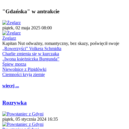
"Gdańska" w antrakcie
piątek, 02 maja 2025 08:00
Żeglarz
Kapitan Nut odważny, romantyczny, bez skazy, poświęcił swoje
„Rowerzyści” Volkera Schmidta
Charlie zmienia się w kurczaka
„Iwona księżniczka Burgunda”
Śpiew morza
Niewolnice z Pipidówki
Ciemności kryją ziemię
więcej ...
Rozrywka
piątek, 05 stycznia 2024 16:35