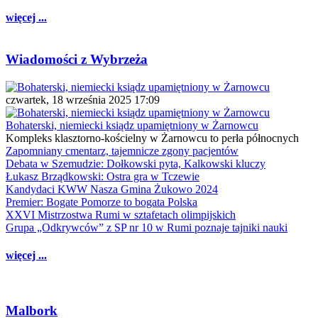
więcej ...
Wiadomości z Wybrzeża
czwartek, 18 września 2025 17:09
Bohaterski, niemiecki ksiądz upamiętniony w Żarnowcu
Kompleks klasztorno-kościelny w Żarnowcu to perła północnych
Zapomniany cmentarz, tajemnicze zgony pacjentów
Debata w Szemudzie: Dołkowski pyta, Kalkowski kluczy
Łukasz Brządkowski: Ostra gra w Tczewie
Kandydaci KWW Nasza Gmina Żukowo 2024
Premier: Bogate Pomorze to bogata Polska
XXVI Mistrzostwa Rumi w sztafetach olimpijskich
Grupa „Odkrywców” z SP nr 10 w Rumi poznaje tajniki nauki
więcej ...
Malbork