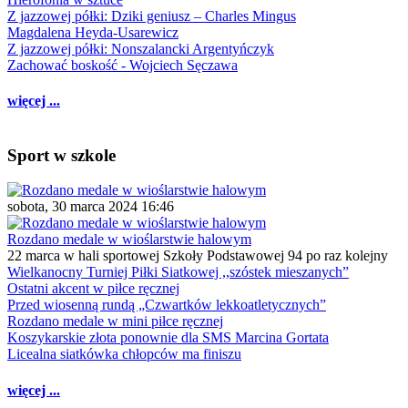
Z jazzowej półki: Dziki geniusz – Charles Mingus
Magdalena Heyda-Usarewicz
Z jazzowej półki: Nonszalancki Argentyńczyk
Zachować boskość - Wojciech Sęczawa
więcej ...
Sport w szkole
sobota, 30 marca 2024 16:46
Rozdano medale w wioślarstwie halowym
22 marca w hali sportowej Szkoły Podstawowej 94 po raz kolejny
Wielkanocny Turniej Piłki Siatkowej ,,szóstek mieszanych”
Ostatni akcent w piłce ręcznej
Przed wiosenną rundą „Czwartków lekkoatletycznych”
Rozdano medale w mini piłce ręcznej
Koszykarskie złota ponownie dla SMS Marcina Gortata
Licealna siatkówka chłopców ma finiszu
więcej ...