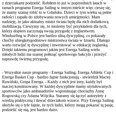
z dzieciakami podzielić. Robiłem to już w poprzednich latach w
ramach programu Energa Sailing w innym mieście więc cieszę się,
że mamy szansę robić to w Gdańsku. Dzieci w tym wieku są pełne
radości i zapału do zdobywania nowych umiejętności. Mam
nadzieję, że jako aktualny mistrz świata będę dla nich dodatkową
mobilizacją. Cieszymy się, że możemy być przykładem dla tych,
którzy dopiero zaczynają swoją przygodę z żeglarstwem.
Windsurfing w Polsce jest bardzo silną dyscypliną, co pokazały
choćby ubiegłotygodniowe mistrzostwa świata w Izraelu. Dlatego
warto rozwijać tę dyscyplinę i inwestować w edukację żeglarską.
Dzięki takiemu programowi jakim jest Energa Sailing wielu
młodych ludzi ma szansę połknąć sportowego bakcyla i przeżyć
naprawdę świetną przygodę.
- Wszystkie nasze programy - Energa Sailing, Energa Athletic Cup i
Energa Basket Cup - bardzo fajnie funkcjonują - stwierdził Maciej
Ruwiński, Grupa Energa. - Każdy z nich jest inny, każdy był
inaczej konstruowany. W każdej dyscyplinie mamy utytułowanych
sportowców jako ambasadorów wspominając chociażby Annę
Rogowską czy Adama Wójcika. Staramy się łączyć autorytety z
wiedzą praktyczną i dawać dzieciakom wzorce. Przy Energa Sailing
ułożyło się o tyle fajnie, że tych ludzi, którzy mogą pokazać tą pasję,
podzielić się nią, jest bardzo dużo.