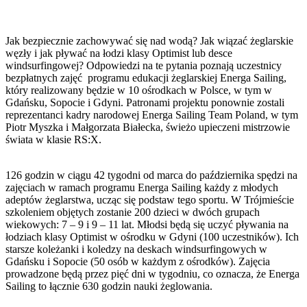
Jak bezpiecznie zachowywać się nad wodą? Jak wiązać żeglarskie
węzły i jak pływać na łodzi klasy Optimist lub desce
windsurfingowej? Odpowiedzi na te pytania poznają uczestnicy
bezpłatnych zajęć programu edukacji żeglarskiej Energa Sailing,
który realizowany będzie w 10 ośrodkach w Polsce, w tym w
Gdańsku, Sopocie i Gdyni. Patronami projektu ponownie zostali
reprezentanci kadry narodowej Energa Sailing Team Poland, w tym
Piotr Myszka i Małgorzata Białecka, świeżo upieczeni mistrzowie
świata w klasie RS:X.
126 godzin w ciągu 42 tygodni od marca do października spędzi na
zajęciach w ramach programu Energa Sailing każdy z młodych
adeptów żeglarstwa, ucząc się podstaw tego sportu. W Trójmieście
szkoleniem objętych zostanie 200 dzieci w dwóch grupach
wiekowych: 7 – 9 i 9 – 11 lat. Młodsi będą się uczyć pływania na
łodziach klasy Optimist w ośrodku w Gdyni (100 uczestników). Ich
starsze koleżanki i koledzy na deskach windsurfingowych w
Gdańsku i Sopocie (50 osób w każdym z ośrodków). Zajęcia
prowadzone będą przez pięć dni w tygodniu, co oznacza, że Energa
Sailing to łącznie 630 godzin nauki żeglowania.