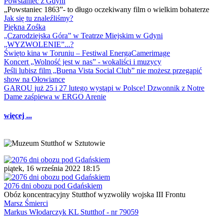
Powstaniec z Gdyni
„Powstaniec 1863”- to długo oczekiwany film o wielkim bohaterze
Jak się tu znaleźliśmy?
Piękna Zośka
„Czarodziejska Góra” w Teatrze Miejskim w Gdyni
„WYZWOLENIE”...?
Święto kina w Toruniu – Festiwal EnergaCamerimage
Koncert „Wolność jest w nas” - wokaliści i muzycy
Jeśli lubisz film „Buena Vista Social Club” nie możesz przegapić
show na Ołowiance
GAROU już 25 i 27 lutego wystąpi w Polsce! Dzwonnik z Notre
Dame zaśpiewa w ERGO Arenie
więcej ...
piątek, 16 września 2022 18:15
2076 dni obozu pod Gdańskiem
Obóz koncentracyjny Stutthof wyzwoliły wojska III Frontu
Marsz Śmierci
Markus Włodarczyk KL Stutthof - nr 79059