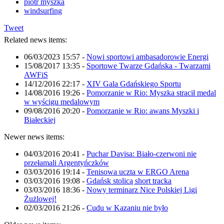
piotr myszka
windsurfing
Tweet
Related news items:
06/03/2023 15:57
-
Nowi sportowi ambasadorowie Energi
15/08/2017 13:35
-
Sportowe Twarze Gdańska - Twarzami
AWFiS
14/12/2016 22:17
-
XIV Gala Gdańskiego Sportu
14/08/2016 19:26
-
Pomorzanie w Rio: Myszka stracił medal
w wyścigu medalowym
09/08/2016 20:20
-
Pomorzanie w Rio: awans Myszki i
Białeckiej
Newer news items:
04/03/2016 20:41
-
Puchar Davisa: Biało-czerwoni nie
przełamali Argentyńczków
03/03/2016 19:14
-
Tenisowa uczta w ERGO Arena
03/03/2016 19:08
-
Gdańsk stolicą short tracka
03/03/2016 18:36
-
Nowy terminarz Nice Polskiej Ligi
Żużlowej!
02/03/2016 21:26
-
Cudu w Kazaniu nie było