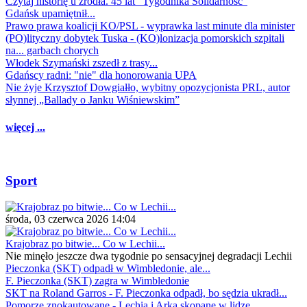
Czytaj historię u źródła. 45 lat "Tygodnika Solidarność"
Gdańsk upamiętnił...
Prawo prawa koalicji KO/PSL - wyprawka last minute dla minister
(PO)lityczny dobytek Tuska - (KO)lonizacja pomorskich szpitali
na... garbach chorych
Włodek Szymański zszedł z trasy...
Gdańscy radni: "nie" dla honorowania UPA
Nie żyje Krzysztof Dowgiałło, wybitny opozycjonista PRL, autor
słynnej „Ballady o Janku Wiśniewskim”
więcej ...
Sport
środa, 03 czerwca 2026 14:04
Krajobraz po bitwie... Co w Lechii...
Nie minęło jeszcze dwa tygodnie po sensacyjnej degradacji Lechii
Pieczonka (SKT) odpadł w Wimbledonie, ale...
F. Pieczonka (SKT) zagra w Wimbledonie
SKT na Roland Garros - F. Pieczonka odpadł, bo sędzia ukradł...
Pomorze znokautowane - Lechia i Arka skopane w lidze