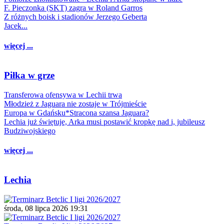
F. Pieczonka (SKT) zagra w Roland Garros
Z różnych boisk i stadionów Jerzego Geberta
Jacek...
więcej ...
Piłka w grze
Transferowa ofensywa w Lechii trwa
Młodzież z Jaguara nie zostaje w Trójmieście
Europa w Gdańsku*Stracona szansa Jaguara?
Lechia już świętuje, Arka musi postawić kropkę nad i, jubileusz
Budziwojskiego
więcej ...
Lechia
środa, 08 lipca 2026 19:31