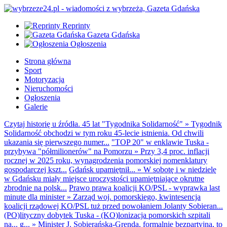
Reprinty
Gazeta Gdańska
Ogłoszenia
Strona główna
Sport
Motoryzacja
Nieruchomości
Ogłoszenia
Galerie
Czytaj historię u źródła. 45 lat "Tygodnika Solidarność"
»
Tygodnik
Solidarność obchodzi w tym roku 45-lecie istnienia. Od chwili
ukazania się pierwszego numer...
"TOP 20" w enklawie Tuska -
przybywa "półmilionerów" na Pomorzu
»
Przy 3,4 proc. inflacji
rocznej w 2025 roku, wynagrodzenia pomorskiej nomenklatury
gospodarczej kszt...
Gdańsk upamiętnił...
»
W sobotę i w niedzielę
w Gdańsku miały miejsce uroczystości upamiętniające okrutne
zbrodnie na polsk...
Prawo prawa koalicji KO/PSL - wyprawka last
minute dla minister
»
Zarząd woj. pomorskiego, kwintesencja
koalicji rządowej KO/PSL tuż przed powołaniem Jolanty Sobieran...
(PO)lityczny dobytek Tuska - (KO)lonizacja pomorskich szpitali
na... g...
»
Minister J. Sobierańska-Grenda, formalnie bezpartyjna, to