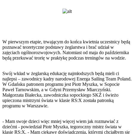
W pierwszym etapie, trwającym do końca kwietnia uczestnicy będą
poznawać teoretyczne podstawy żeglarstwa i brać udział w
zajęciach ogólnorozwojowych. Natomiast od maja do października
będą przekuwać teorię w praktykę podczas treningów na wodzie.
Swój wkład w żeglarską edukację najmłodszych będą mieli ci
najlepsi – zawodnicy kadry narodowej Energa Sailing Team Poland.
W Gdańsku patronem programu jest Piotr Myszka, w Sopocie
Paweł Tarnowskim, a w Gdyni Przemysław Miarczyński.
Małgorzata Białecka, zawodniczka sopockiego SKŻ i świeżo
upieczona mistrzyni świata w klasie RS:X została patronką
programu w Warszawie.
- Mam swoje dzieci więc mniej więcej wiem jak rozmawiać z
dziećmi - powiedział Piotr Myszka, tegoroczny mistrz świata w
klasie RS:X. - Mam ciekawe doświadczenia, którymi chciałbym się