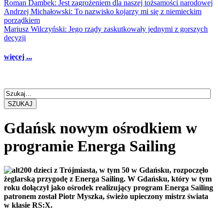
Roman Dambek: Jest zagrożeniem dla naszej tożsamości narodowej
Andrzej Michałowski: To nazwisko kojarzy mi się z niemieckim
porządkiem
Mariusz Wilczyński: Jego rządy zaskutkowały jednymi z gorszych
decyzji
więcej ...
SZUKAJ
Gdańsk nowym ośrodkiem w
programie Energa Sailing
200 dzieci z Trójmiasta, w tym 50 w Gdańsku, rozpoczęło
żeglarską przygodę z Energa Sailing. W Gdańsku, który w tym
roku dołączył jako ośrodek realizujący program Energa Sailing
patronem został Piotr Myszka, świeżo upieczony mistrz świata
w klasie RS:X.