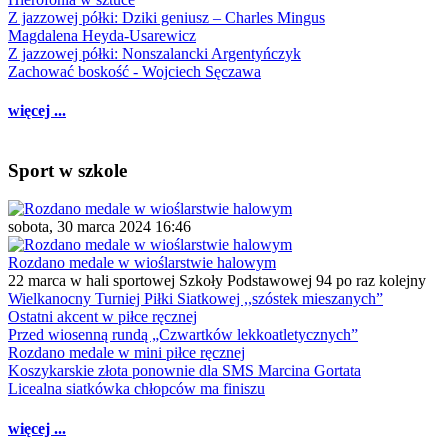
Z jazzowej półki: Dziki geniusz – Charles Mingus
Magdalena Heyda-Usarewicz
Z jazzowej półki: Nonszalancki Argentyńczyk
Zachować boskość - Wojciech Sęczawa
więcej ...
Sport w szkole
sobota, 30 marca 2024 16:46
Rozdano medale w wioślarstwie halowym
22 marca w hali sportowej Szkoły Podstawowej 94 po raz kolejny
Wielkanocny Turniej Piłki Siatkowej ,,szóstek mieszanych”
Ostatni akcent w piłce ręcznej
Przed wiosenną rundą „Czwartków lekkoatletycznych”
Rozdano medale w mini piłce ręcznej
Koszykarskie złota ponownie dla SMS Marcina Gortata
Licealna siatkówka chłopców ma finiszu
więcej ...