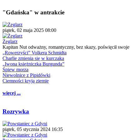
"Gdańska" w antrakcie
piątek, 02 maja 2025 08:00
Żeglarz
Kapitan Nut odważny, romantyczny, bez skazy, poświęcił swoje
„Rowerzyści” Volkera Schmidta
Charlie zmienia się w kurczaka
„Iwona księżniczka Burgunda”
Śpiew morza
Niewolnice z Pipidówki
Ciemności kryją ziemię
więcej ...
Rozrywka
piątek, 05 stycznia 2024 16:35