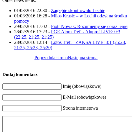
Older news items:
01/03/2016 22:30
-
Zagłębie skontrowało Lechię
01/03/2016 16:28
-
Milos Krasić – w Lechii odżył na środku
pomocy
29/02/2016 17:02
-
Piotr Nowak: Rozumiemy się coraz lepiej
28/02/2016 17:23
-
PGE Atom Trefl - Aluprof LIVE: 0:3
(22:25, 21:25, 21:25)
28/02/2016 12:14
-
Lotos Trefl - ZAKSA LIVE: 3:1 (25:23,
21:25, 25:23, 25:20)
Poprzednia strona
Następna strona
Dodaj komentarz
Imię (obowiązkowe)
E-Mail (obowiązkowe)
Strona internetowa