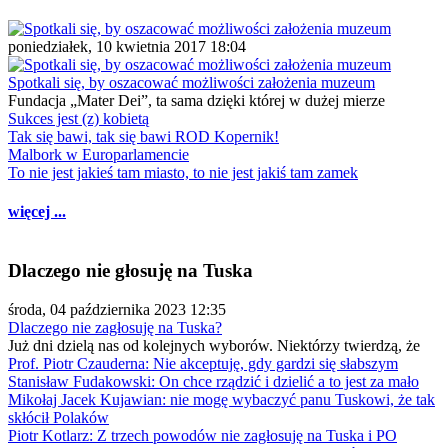
poniedziałek, 10 kwietnia 2017 18:04
Spotkali się, by oszacować możliwości założenia muzeum
Fundacja „Mater Dei”, ta sama dzięki której w dużej mierze
Sukces jest (z) kobietą
Tak się bawi, tak się bawi ROD Kopernik!
Malbork w Europarlamencie
To nie jest jakieś tam miasto, to nie jest jakiś tam zamek
więcej ...
Dlaczego nie głosuję na Tuska
środa, 04 października 2023 12:35
Dlaczego nie zagłosuję na Tuska?
Już dni dzielą nas od kolejnych wyborów. Niektórzy twierdzą, że
Prof. Piotr Czauderna: Nie akceptuję, gdy gardzi się słabszym
Stanisław Fudakowski: On chce rządzić i dzielić a to jest za mało
Mikołaj Jacek Kujawian: nie mogę wybaczyć panu Tuskowi, że tak
skłócił Polaków
Piotr Kotlarz: Z trzech powodów nie zagłosuję na Tuska i PO