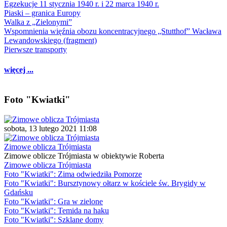
Egzekucje 11 stycznia 1940 r. i 22 marca 1940 r.
Piaski – granica Europy
Walka z „Zielonymi”
Wspomnienia więźnia obozu koncentracyjnego „Stutthof” Wacława
Lewandowskiego (fragment)
Pierwsze transporty
więcej ...
Foto "Kwiatki"
sobota, 13 lutego 2021 11:08
Zimowe oblicza Trójmiasta
Zimowe oblicze Trójmiasta w obiektywie Roberta
Zimowe oblicza Trójmiasta
Foto "Kwiatki": Zima odwiedziła Pomorze
Foto "Kwiatki": Bursztynowy ołtarz w kościele św. Brygidy w
Gdańsku
Foto "Kwiatki": Gra w zielone
Foto "Kwiatki": Temida na haku
Foto "Kwiatki": Szklane domy