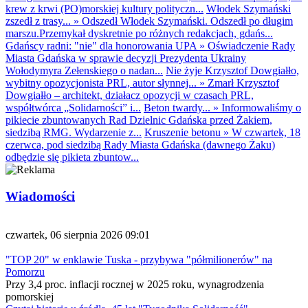
krew z krwi (PO)morskiej kultury polityczn...
Włodek Szymański
zszedł z trasy...
»
Odszedł Włodek Szymański. Odszedł po długim
marszu.Przemykał dyskretnie po różnych redakcjach, gdańs...
Gdańscy radni: "nie" dla honorowania UPA
»
Oświadczenie Rady
Miasta Gdańska w sprawie decyzji Prezydenta Ukrainy
Wołodymyra Zełenskiego o nadan...
Nie żyje Krzysztof Dowgiałło,
wybitny opozycjonista PRL, autor słynnej...
»
Zmarł Krzysztof
Dowgiałło – architekt, działacz opozycji w czasach PRL,
współtwórca „Solidarności” i...
Beton twardy...
»
Informowaliśmy o
pikiecie zbuntowanych Rad Dzielnic Gdańska przed Żakiem,
siedzibą RMG. Wydarzenie z...
Kruszenie betonu
»
W czwartek, 18
czerwca, pod siedzibą Rady Miasta Gdańska (dawnego Żaku)
odbędzie się pikieta zbuntow...
Wiadomości
czwartek, 06 sierpnia 2026 09:01
"TOP 20" w enklawie Tuska - przybywa "półmilionerów" na
Pomorzu
Przy 3,4 proc. inflacji rocznej w 2025 roku, wynagrodzenia
pomorskiej