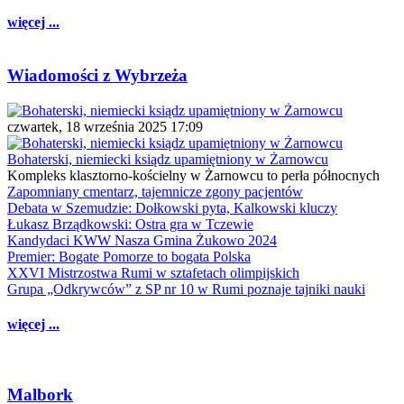
więcej ...
Wiadomości z Wybrzeża
czwartek, 18 września 2025 17:09
Bohaterski, niemiecki ksiądz upamiętniony w Żarnowcu
Kompleks klasztorno-kościelny w Żarnowcu to perła północnych
Zapomniany cmentarz, tajemnicze zgony pacjentów
Debata w Szemudzie: Dołkowski pyta, Kalkowski kluczy
Łukasz Brządkowski: Ostra gra w Tczewie
Kandydaci KWW Nasza Gmina Żukowo 2024
Premier: Bogate Pomorze to bogata Polska
XXVI Mistrzostwa Rumi w sztafetach olimpijskich
Grupa „Odkrywców” z SP nr 10 w Rumi poznaje tajniki nauki
więcej ...
Malbork