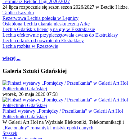
Terminarz Betclic I ligi 2026/2027
24 lipca rozpocznie się sezon sezon 2026/2027 w Betclic I lidze.
Tablica Łazarka
Rezerwowa Lechia poległa w Legnicy
Osłabiona Lechia ukarała nieskuteczną Arkę
Lechia Gdańsk z licencją na grę w Ekstraklasie
Lechia efektownie przypieczętowała awans do Ekstraklasy
Lechia o krok od powrotu do Ekstraklasy
Lechia rozbita w Rzeszowie
więcej ...
Galeria Sztuki Gdańskiej
wtorek, 26 maja 2026 07:58
Finisaż wystawy „Pomiędzy / Przenikania” w Galerii Art Hol
Politechniki Gdańskiej
W Galerii Art Hol na Wydziale Elektroniki, Telekomunikacji i
„Racjonalny” romantyk i mistyk epoki danych
Staszek
Hierofonia w sztuce