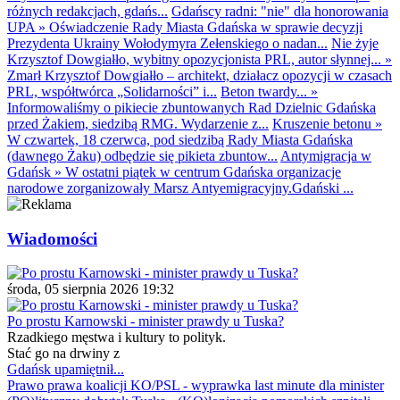
różnych redakcjach, gdańs...
Gdańscy radni: "nie" dla honorowania
UPA
»
Oświadczenie Rady Miasta Gdańska w sprawie decyzji
Prezydenta Ukrainy Wołodymyra Zełenskiego o nadan...
Nie żyje
Krzysztof Dowgiałło, wybitny opozycjonista PRL, autor słynnej...
»
Zmarł Krzysztof Dowgiałło – architekt, działacz opozycji w czasach
PRL, współtwórca „Solidarności” i...
Beton twardy...
»
Informowaliśmy o pikiecie zbuntowanych Rad Dzielnic Gdańska
przed Żakiem, siedzibą RMG. Wydarzenie z...
Kruszenie betonu
»
W czwartek, 18 czerwca, pod siedzibą Rady Miasta Gdańska
(dawnego Żaku) odbędzie się pikieta zbuntow...
Antymigracja w
Gdańsk
»
W ostatni piątek w centrum Gdańska organizacje
narodowe zorganizowały Marsz Antyemigracyjny.Gdański ...
Wiadomości
środa, 05 sierpnia 2026 19:32
Po prostu Karnowski - minister prawdy u Tuska?
Rzadkiego męstwa i kultury to polityk.
Stać go na drwiny z
Gdańsk upamiętnił...
Prawo prawa koalicji KO/PSL - wyprawka last minute dla minister