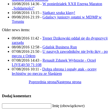
10/08/2016 14:36
-
W poniedziałek XXII Energa Maraton
„Solidarności”
10/08/2016 13:15
-
Siatkarz szuka klasy!
09/08/2016 21:19
-
Gdańscy juniorzy ostatni w MDMP w
Toruniu
Older news items:
09/08/2016 11:42
-
Trener Dzikowski oddał się do dyspozycji
zarządu
08/08/2016 12:58
-
Gdańsk Business Run
07/08/2016 21:50
-
U naszych zawodników nie było ikry - po
meczu z Orłem
07/08/2016 14:43
-
Renault Zdunek Wybrzeże - Orzeł
LIVE40:50 71:108
07/08/2016 10:11
-
Dobra obrona i ospały atak - oceny
lechistów po meczu ze Śląskiem
Poprzednia strona
Następna strona
Dodaj komentarz
Imię (obowiązkowe)