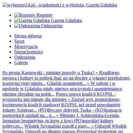
Reprinty
Gazeta Gdańska
Ogłoszenia
Strona główna
Sport
Motoryzacja
Nieruchomości
Ogłoszenia
Galerie
Po prostu Karnowski - minister prawdy u Tuska?
»
Rzadkiego
męstwa i kultury to polityk.Stać go na drwiny z własnej przełożonej,
konstytucyjnej minist...
Gdańsk upamiętnił...
»
W sobotę i w
niedzielę w Gdańsku miały miejsce uroczystości upamiętniające
okrutne zbrodnie na polsk...
Prawo prawa koalicji KO/PSL -
wyprawka last minute dla minister
»
Zarząd woj. pomorskiego,
kwintesencja koalicji rządowej KO/PSL tuż przed powołaniem
Jolanty Sobieran...
(PO)lityczny dobytek Tuska - (KO)lonizacja
pomorskich szpitali na... g...
»
Minister J. Sobierańska-Grenda,
formalnie bezpartyjna, to krew z krwi (PO)morskiej kultury
polityczn...
Włodek Szymański zszedł z trasy...
»
Odszedł Włodek
Szymański. Odszedł po długim marszu.Przemykał dyskretnie po