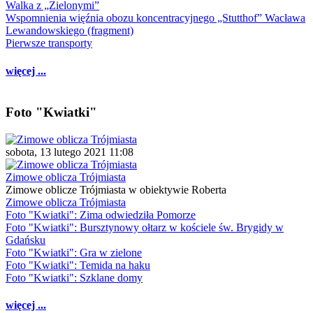
Walka z „Zielonymi”
Wspomnienia więźnia obozu koncentracyjnego „Stutthof” Wacława
Lewandowskiego (fragment)
Pierwsze transporty
więcej ...
Foto "Kwiatki"
sobota, 13 lutego 2021 11:08
Zimowe oblicza Trójmiasta
Zimowe oblicze Trójmiasta w obiektywie Roberta
Zimowe oblicza Trójmiasta
Foto "Kwiatki": Zima odwiedziła Pomorze
Foto "Kwiatki": Bursztynowy ołtarz w kościele św. Brygidy w
Gdańsku
Foto "Kwiatki": Gra w zielone
Foto "Kwiatki": Temida na haku
Foto "Kwiatki": Szklane domy
więcej ...