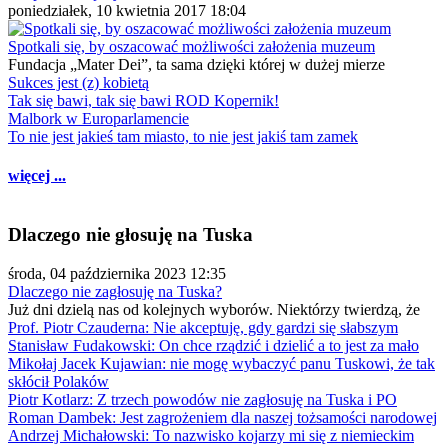
poniedziałek, 10 kwietnia 2017 18:04
Spotkali się, by oszacować możliwości założenia muzeum
Fundacja „Mater Dei”, ta sama dzięki której w dużej mierze
Sukces jest (z) kobietą
Tak się bawi, tak się bawi ROD Kopernik!
Malbork w Europarlamencie
To nie jest jakieś tam miasto, to nie jest jakiś tam zamek
więcej ...
Dlaczego nie głosuję na Tuska
środa, 04 października 2023 12:35
Dlaczego nie zagłosuję na Tuska?
Już dni dzielą nas od kolejnych wyborów. Niektórzy twierdzą, że
Prof. Piotr Czauderna: Nie akceptuję, gdy gardzi się słabszym
Stanisław Fudakowski: On chce rządzić i dzielić a to jest za mało
Mikołaj Jacek Kujawian: nie mogę wybaczyć panu Tuskowi, że tak
skłócił Polaków
Piotr Kotlarz: Z trzech powodów nie zagłosuję na Tuska i PO
Roman Dambek: Jest zagrożeniem dla naszej tożsamości narodowej
Andrzej Michałowski: To nazwisko kojarzy mi się z niemieckim