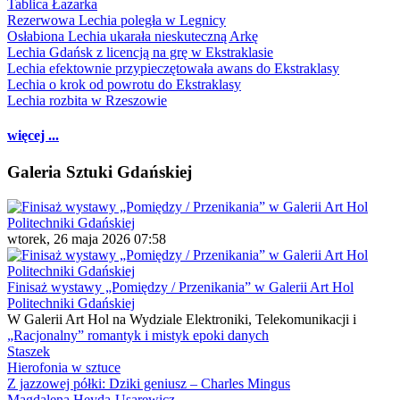
Tablica Łazarka
Rezerwowa Lechia poległa w Legnicy
Osłabiona Lechia ukarała nieskuteczną Arkę
Lechia Gdańsk z licencją na grę w Ekstraklasie
Lechia efektownie przypieczętowała awans do Ekstraklasy
Lechia o krok od powrotu do Ekstraklasy
Lechia rozbita w Rzeszowie
więcej ...
Galeria Sztuki Gdańskiej
wtorek, 26 maja 2026 07:58
Finisaż wystawy „Pomiędzy / Przenikania” w Galerii Art Hol
Politechniki Gdańskiej
W Galerii Art Hol na Wydziale Elektroniki, Telekomunikacji i
„Racjonalny” romantyk i mistyk epoki danych
Staszek
Hierofonia w sztuce
Z jazzowej półki: Dziki geniusz – Charles Mingus
Magdalena Heyda-Usarewicz