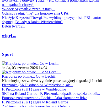
(PO)lityczny dobytek Tuska - (KO)lonizacja pomorskich szpitali
na... garbach chorych
Włodek Szymański zszedł z trasy...
Gdańscy radni: "nie" dla honorowania UPA
Nie żyje Krzysztof Dowgiałło, wybitny opozycjonista PRL, autor
słynnej „Ballady o Janku Wiśniewskim”
Beton twardy...
więcej ...
Sport
środa, 03 czerwca 2026 14:04
Krajobraz po bitwie... Co w Lechii...
Nie minęło jeszcze dwa tygodnie po sensacyjnej degradacji Lechii
Pieczonka (SKT) odpadł w Wimbledonie, ale...
F. Pieczonka (SKT) zagra w Wimbledonie
SKT na Roland Garros - F. Pieczonka odpadł, bo sędzia ukradł...
Pomorze znokautowane - Lechia i Arka skopane w lidze
F. Pieczonka (SKT) zagra w Roland Garros
Z różnych boisk i stadionów Jerzego Geberta