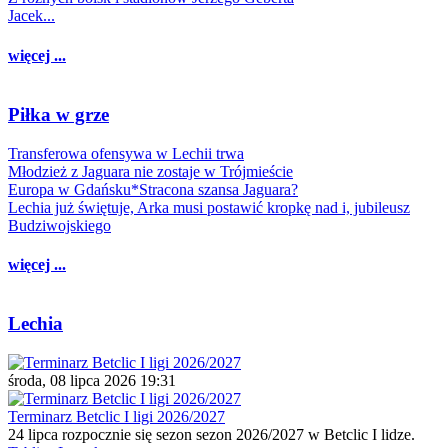
Jacek...
więcej ...
Piłka w grze
Transferowa ofensywa w Lechii trwa
Młodzież z Jaguara nie zostaje w Trójmieście
Europa w Gdańsku*Stracona szansa Jaguara?
Lechia już świętuje, Arka musi postawić kropkę nad i, jubileusz
Budziwojskiego
więcej ...
Lechia
środa, 08 lipca 2026 19:31
Terminarz Betclic I ligi 2026/2027
24 lipca rozpocznie się sezon sezon 2026/2027 w Betclic I lidze.