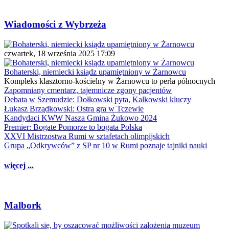
Wiadomości z Wybrzeża
czwartek, 18 września 2025 17:09
Bohaterski, niemiecki ksiądz upamiętniony w Żarnowcu
Kompleks klasztorno-kościelny w Żarnowcu to perła północnych
Zapomniany cmentarz, tajemnicze zgony pacjentów
Debata w Szemudzie: Dołkowski pyta, Kalkowski kluczy
Łukasz Brządkowski: Ostra gra w Tczewie
Kandydaci KWW Nasza Gmina Żukowo 2024
Premier: Bogate Pomorze to bogata Polska
XXVI Mistrzostwa Rumi w sztafetach olimpijskich
Grupa „Odkrywców” z SP nr 10 w Rumi poznaje tajniki nauki
więcej ...
Malbork