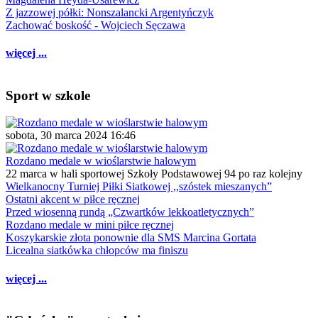
Z jazzowej półki: Nonszalancki Argentyńczyk
Zachować boskość - Wojciech Sęczawa
więcej ...
Sport w szkole
sobota, 30 marca 2024 16:46
Rozdano medale w wioślarstwie halowym
22 marca w hali sportowej Szkoły Podstawowej 94 po raz kolejny
Wielkanocny Turniej Piłki Siatkowej ,,szóstek mieszanych”
Ostatni akcent w piłce ręcznej
Przed wiosenną rundą „Czwartków lekkoatletycznych”
Rozdano medale w mini piłce ręcznej
Koszykarskie złota ponownie dla SMS Marcina Gortata
Licealna siatkówka chłopców ma finiszu
więcej ...