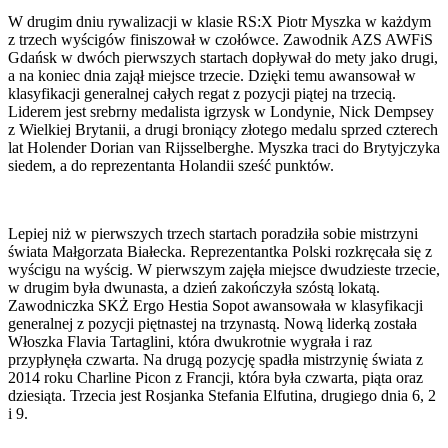
W drugim dniu rywalizacji w klasie RS:X Piotr Myszka w każdym
z trzech wyścigów finiszował w czołówce. Zawodnik AZS AWFiS
Gdańsk w dwóch pierwszych startach dopływał do mety jako drugi,
a na koniec dnia zajął miejsce trzecie. Dzięki temu awansował w
klasyfikacji generalnej całych regat z pozycji piątej na trzecią.
Liderem jest srebrny medalista igrzysk w Londynie, Nick Dempsey
z Wielkiej Brytanii, a drugi broniący złotego medalu sprzed czterech
lat Holender Dorian van Rijsselberghe. Myszka traci do Brytyjczyka
siedem, a do reprezentanta Holandii sześć punktów.
Lepiej niż w pierwszych trzech startach poradziła sobie mistrzyni
świata Małgorzata Białecka. Reprezentantka Polski rozkręcała się z
wyścigu na wyścig. W pierwszym zajęła miejsce dwudzieste trzecie,
w drugim była dwunasta, a dzień zakończyła szóstą lokatą.
Zawodniczka SKŻ Ergo Hestia Sopot awansowała w klasyfikacji
generalnej z pozycji piętnastej na trzynastą. Nową liderką została
Włoszka Flavia Tartaglini, która dwukrotnie wygrała i raz
przypłynęła czwarta. Na drugą pozycję spadła mistrzynię świata z
2014 roku Charline Picon z Francji, która była czwarta, piąta oraz
dziesiąta. Trzecia jest Rosjanka Stefania Elfutina, drugiego dnia 6, 2
i 9.