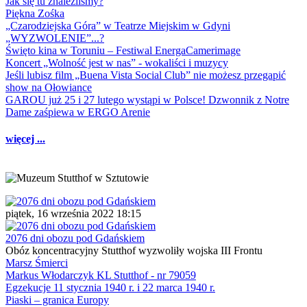
Jak się tu znaleźliśmy?
Piękna Zośka
„Czarodziejska Góra” w Teatrze Miejskim w Gdyni
„WYZWOLENIE”...?
Święto kina w Toruniu – Festiwal EnergaCamerimage
Koncert „Wolność jest w nas” - wokaliści i muzycy
Jeśli lubisz film „Buena Vista Social Club” nie możesz przegapić
show na Ołowiance
GAROU już 25 i 27 lutego wystąpi w Polsce! Dzwonnik z Notre
Dame zaśpiewa w ERGO Arenie
więcej ...
piątek, 16 września 2022 18:15
2076 dni obozu pod Gdańskiem
Obóz koncentracyjny Stutthof wyzwoliły wojska III Frontu
Marsz Śmierci
Markus Włodarczyk KL Stutthof - nr 79059
Egzekucje 11 stycznia 1940 r. i 22 marca 1940 r.
Piaski – granica Europy