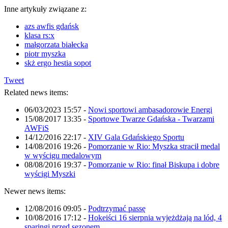
Inne artykuły związane z:
azs awfis gdańsk
klasa rs:x
małgorzata białecka
piotr myszka
skż ergo hestia sopot
Tweet
Related news items:
06/03/2023 15:57
-
Nowi sportowi ambasadorowie Energi
15/08/2017 13:35
-
Sportowe Twarze Gdańska - Twarzami
AWFiS
14/12/2016 22:17
-
XIV Gala Gdańskiego Sportu
14/08/2016 19:26
-
Pomorzanie w Rio: Myszka stracił medal
w wyścigu medalowym
08/08/2016 19:37
-
Pomorzanie w Rio: finał Biskupa i dobre
wyścigi Myszki
Newer news items:
12/08/2016 09:05
-
Podtrzymać passę
10/08/2016 17:12
-
Hokeiści 16 sierpnia wyjeżdżają na lód, 4
sparingi przed sezonem