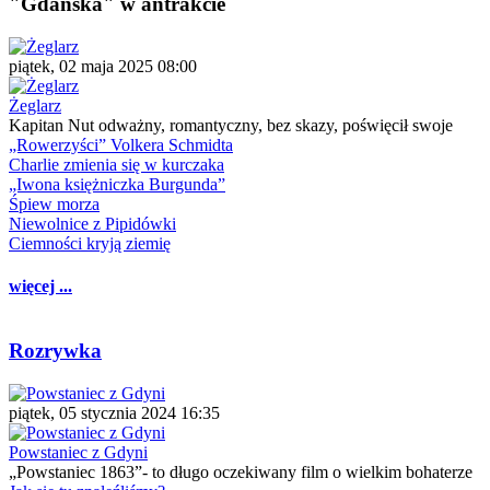
"Gdańska" w antrakcie
piątek, 02 maja 2025 08:00
Żeglarz
Kapitan Nut odważny, romantyczny, bez skazy, poświęcił swoje
„Rowerzyści” Volkera Schmidta
Charlie zmienia się w kurczaka
„Iwona księżniczka Burgunda”
Śpiew morza
Niewolnice z Pipidówki
Ciemności kryją ziemię
więcej ...
Rozrywka
piątek, 05 stycznia 2024 16:35
Powstaniec z Gdyni
„Powstaniec 1863”- to długo oczekiwany film o wielkim bohaterze