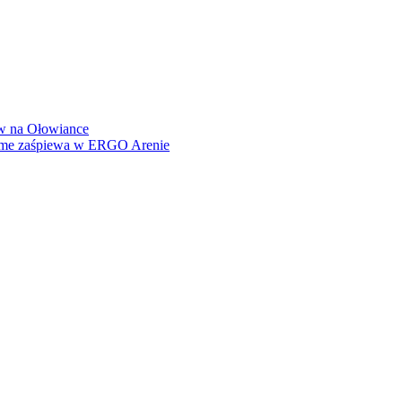
how na Ołowiance
Dame zaśpiewa w ERGO Arenie