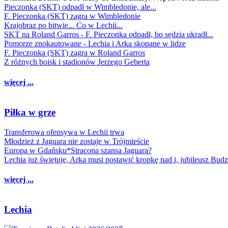
Pieczonka (SKT) odpadł w Wimbledonie, ale...
F. Pieczonka (SKT) zagra w Wimbledonie
Krajobraz po bitwie... Co w Lechii...
SKT na Roland Garros - F. Pieczonka odpadł, bo sędzia ukradł...
Pomorze znokautowane - Lechia i Arka skopane w lidze
F. Pieczonka (SKT) zagra w Roland Garros
Z różnych boisk i stadionów Jerzego Geberta
więcej ...
Piłka w grze
Transferowa ofensywa w Lechii trwa
Młodzież z Jaguara nie zostaje w Trójmieście
Europa w Gdańsku*Stracona szansa Jaguara?
Lechia już świętuje, Arka musi postawić kropkę nad i, jubileusz Bud
więcej ...
Lechia