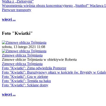
Walka z „Zielonymi”
Wspomnienia więźnia obozu koncentracyjnego „Stutthof” Wacława 
Pierwsze transporty
więcej ...
Foto "Kwiatki"
sobota, 13 lutego 2021 11:08
Zimowe oblicza Trójmiasta
Zimowe oblicze Trójmiasta w obiektywie Roberta
Zimowe oblicza Trójmiasta
Foto "Kwiatki": Zima odwiedziła Pomorze
Foto "Kwiatki": Bursztynowy ołtarz w kościele św. Brygidy w Gdań
Foto "Kwiatki": Gra w zielone
Foto "Kwiatki": Temida na haku
Foto "Kwiatki": Szklane domy
więcej ...