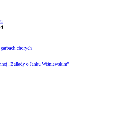
zu
ej
. garbach chorych
ynnej „Ballady o Janku Wiśniewskim”