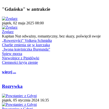
"Gdańska" w antrakcie
piątek, 02 maja 2025 08:00
Żeglarz
Kapitan Nut odważny, romantyczny, bez skazy, poświęcił swoje
„Rowerzyści” Volkera Schmidta
Charlie zmienia się w kurczaka
„Iwona księżniczka Burgunda”
Śpiew morza
Niewolnice z Pipidówki
Ciemności kryją ziemię
więcej ...
Rozrywka
piątek, 05 stycznia 2024 16:35
Powstaniec z Gdyni