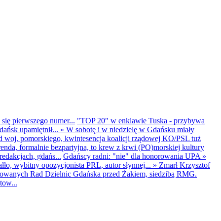
 się pierwszego numer...
"TOP 20" w enklawie Tuska - przybywa
dańsk upamiętnił...
»
W sobotę i w niedzielę w Gdańsku miały
d woj. pomorskiego, kwintesencja koalicji rządowej KO/PSL tuż
renda, formalnie bezpartyjna, to krew z krwi (PO)morskiej kultury
edakcjach, gdańs...
Gdańscy radni: "nie" dla honorowania UPA
»
ło, wybitny opozycjonista PRL, autor słynnej...
»
Zmarł Krzysztof
ntowanych Rad Dzielnic Gdańska przed Żakiem, siedzibą RMG.
tow...