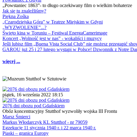
„Powstaniec 1863”- to długo oczekiwany film o wielkim bohaterze
Jak się tu znaleźliśmy?
Piękna Zośka
„Czarodziejska Góra” w Teatrze Miejskim w Gdyni
„WYZWOLENIE”...?
Święto kina w Toruniu – Festiwal EnergaCamerimage
Koncert „Wolność jest w nas” - wokaliści i muzycy
Jeśli lubisz film „Buena Vista Social Club” nie możesz przegapić s
GAROU już 25 i 27 lutego wystąpi w Polsce! Dzwonnik z Notre 
więcej ...
piątek, 16 września 2022 18:15
2076 dni obozu pod Gdańskiem
Obóz koncentracyjny Stutthof wyzwoliły wojska III Frontu
Marsz Śmierci
Markus Włodarczyk KL Stutthof - nr 79059
Egzekucje 11 stycznia 1940 r. i 22 marca 1940 r.
Piaski – granica Europy