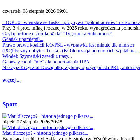
czwartek, 06 sierpnia 2026 09:01
"TOP 20" w enklawie Tuska - przybywa "półmilionerów" na Pomor
Przy 3,4 proc. inflacji rocznej w 2025 roku, wynagrodzenia pomorski
Czytaj historię u źródła. 45 lat "Tygodnika Solidarność"
Gdańsk upamiętnił...
Prawo prawa koalicji KO/PSL - wyprawka last minute dla minister
(PO)lityczny dobytek Tuska - (KO)lonizacja pomorskich szpitali na..
Włodek Szymański zszedł z trasy...
Gdańscy radni: "nie" dla honorowania UPA
Nie żyje Krzysztof Dowgiałło, wybitny opozycjonista PRL, autor sł
więcej ...
Sport
piątek, 07 sierpnia 2026 20:48
Mati dlaczego? - historia jednego piłkarza...
Bramkarz Lechii. Od A-klasy do Ekstraklasy. Współtwórca historii