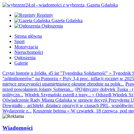
Reprinty
Gazeta Gdańska
Ogłoszenia
Strona główna
Sport
Motoryzacja
Nieruchomości
Ogłoszenia
Galerie
Czytaj historię u źródła. 45 lat "Tygodnika Solidarność"
»
Tygodnik S
"półmilionerów" na Pomorzu
»
Przy 3,4 proc. inflacji rocznej w 20
miejsce uroczystości upamiętniające okrutne zbrodnie na polsk...
Praw
przed powołaniem Jolanty Sobieran...
(PO)lityczny dobytek Tuska - (K
polityczn...
Włodek Szymański zszedł z trasy...
»
Odszedł Włodek Szy
Oświadczenie Rady Miasta Gdańska w sprawie decyzji Prezydenta U
Dowgiałło – architekt, działacz opozycji w czasach PRL, współtwórca 
Wydarzenie z...
Kruszenie betonu
»
W czwartek, 18 czerwca, pod sie
Wiadomości