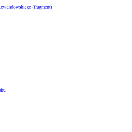
Lewandowskiego (fragment)
sku