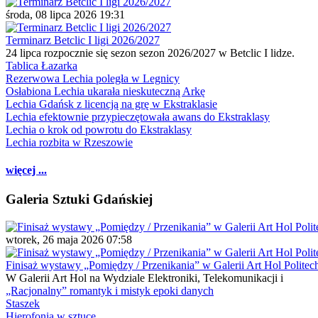
środa, 08 lipca 2026 19:31
Terminarz Betclic I ligi 2026/2027
24 lipca rozpocznie się sezon sezon 2026/2027 w Betclic I lidze.
Tablica Łazarka
Rezerwowa Lechia poległa w Legnicy
Osłabiona Lechia ukarała nieskuteczną Arkę
Lechia Gdańsk z licencją na grę w Ekstraklasie
Lechia efektownie przypieczętowała awans do Ekstraklasy
Lechia o krok od powrotu do Ekstraklasy
Lechia rozbita w Rzeszowie
więcej ...
Galeria Sztuki Gdańskiej
wtorek, 26 maja 2026 07:58
Finisaż wystawy „Pomiędzy / Przenikania” w Galerii Art Hol Politec
W Galerii Art Hol na Wydziale Elektroniki, Telekomunikacji i
„Racjonalny” romantyk i mistyk epoki danych
Staszek
Hierofonia w sztuce