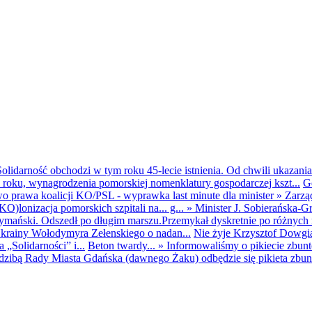
olidarność obchodzi w tym roku 45-lecie istnienia. Od chwili ukazania
25 roku, wynagrodzenia pomorskiej nomenklatury gospodarczej kszt...
G
o prawa koalicji KO/PSL - wyprawka last minute dla minister
»
Zarzą
O)lonizacja pomorskich szpitali na... g...
»
Minister J. Sobierańska-G
mański. Odszedł po długim marszu.Przemykał dyskretnie po różnych r
krainy Wołodymyra Zełenskiego o nadan...
Nie żyje Krzysztof Dowgiał
„Solidarności” i...
Beton twardy...
»
Informowaliśmy o pikiecie zbu
dzibą Rady Miasta Gdańska (dawnego Żaku) odbędzie się pikieta zbun