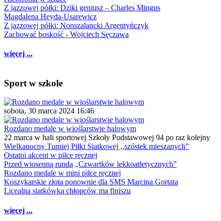
Z jazzowej półki: Dziki geniusz – Charles Mingus
Magdalena Heyda-Usarewicz
Z jazzowej półki: Nonszalancki Argentyńczyk
Zachować boskość - Wojciech Sęczawa
więcej ...
Sport w szkole
sobota, 30 marca 2024 16:46
Rozdano medale w wioślarstwie halowym
22 marca w hali sportowej Szkoły Podstawowej 94 po raz kolejny
Wielkanocny Turniej Piłki Siatkowej ,,szóstek mieszanych”
Ostatni akcent w piłce ręcznej
Przed wiosenną rundą „Czwartków lekkoatletycznych”
Rozdano medale w mini piłce ręcznej
Koszykarskie złota ponownie dla SMS Marcina Gortata
Licealna siatkówka chłopców ma finiszu
więcej ...