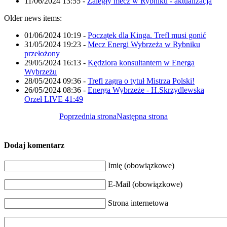
11/06/2024 13:55
-
Zaległy mecz w Rybniku - aktualizacja
Older news items:
01/06/2024 10:19
-
Początek dla Kinga. Trefl musi gonić
31/05/2024 19:23
-
Mecz Energi Wybrzeża w Rybniku
przełożony
29/05/2024 16:13
-
Kędziora konsultantem w Energa
Wybrzeżu
28/05/2024 09:36
-
Trefl zagra o tytuł Mistrza Polski!
26/05/2024 08:36
-
Energa Wybrzeże - H.Skrzydlewska
Orzeł LIVE 41:49
Poprzednia strona
Następna strona
Dodaj komentarz
Imię (obowiązkowe)
E-Mail (obowiązkowe)
Strona internetowa