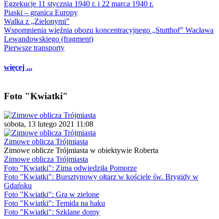
Egzekucje 11 stycznia 1940 r. i 22 marca 1940 r.
Piaski – granica Europy
Walka z „Zielonymi”
Wspomnienia więźnia obozu koncentracyjnego „Stutthof” Wacława
Lewandowskiego (fragment)
Pierwsze transporty
więcej ...
Foto "Kwiatki"
sobota, 13 lutego 2021 11:08
Zimowe oblicza Trójmiasta
Zimowe oblicze Trójmiasta w obiektywie Roberta
Zimowe oblicza Trójmiasta
Foto "Kwiatki": Zima odwiedziła Pomorze
Foto "Kwiatki": Bursztynowy ołtarz w kościele św. Brygidy w
Gdańsku
Foto "Kwiatki": Gra w zielone
Foto "Kwiatki": Temida na haku
Foto "Kwiatki": Szklane domy