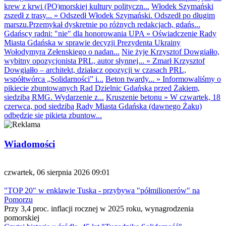
krew z krwi (PO)morskiej kultury polityczn...
Włodek Szymański
zszedł z trasy...
»
Odszedł Włodek Szymański. Odszedł po długim
marszu.Przemykał dyskretnie po różnych redakcjach, gdańs...
Gdańscy radni: "nie" dla honorowania UPA
»
Oświadczenie Rady
Miasta Gdańska w sprawie decyzji Prezydenta Ukrainy
Wołodymyra Zełenskiego o nadan...
Nie żyje Krzysztof Dowgiałło,
wybitny opozycjonista PRL, autor słynnej...
»
Zmarł Krzysztof
Dowgiałło – architekt, działacz opozycji w czasach PRL,
współtwórca „Solidarności” i...
Beton twardy...
»
Informowaliśmy o
pikiecie zbuntowanych Rad Dzielnic Gdańska przed Żakiem,
siedzibą RMG. Wydarzenie z...
Kruszenie betonu
»
W czwartek, 18
czerwca, pod siedzibą Rady Miasta Gdańska (dawnego Żaku)
odbędzie się pikieta zbuntow...
Wiadomości
czwartek, 06 sierpnia 2026 09:01
"TOP 20" w enklawie Tuska - przybywa "półmilionerów" na
Pomorzu
Przy 3,4 proc. inflacji rocznej w 2025 roku, wynagrodzenia
pomorskiej