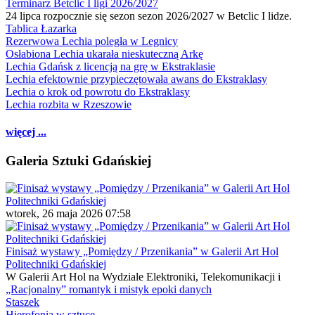
Terminarz Betclic I ligi 2026/2027
24 lipca rozpocznie się sezon sezon 2026/2027 w Betclic I lidze.
Tablica Łazarka
Rezerwowa Lechia poległa w Legnicy
Osłabiona Lechia ukarała nieskuteczną Arkę
Lechia Gdańsk z licencją na grę w Ekstraklasie
Lechia efektownie przypieczętowała awans do Ekstraklasy
Lechia o krok od powrotu do Ekstraklasy
Lechia rozbita w Rzeszowie
więcej ...
Galeria Sztuki Gdańskiej
wtorek, 26 maja 2026 07:58
Finisaż wystawy „Pomiędzy / Przenikania” w Galerii Art Hol
Politechniki Gdańskiej
W Galerii Art Hol na Wydziale Elektroniki, Telekomunikacji i
„Racjonalny” romantyk i mistyk epoki danych
Staszek
Hierofonia w sztuce