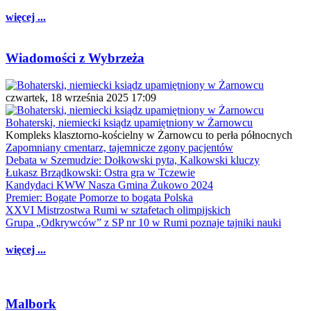
więcej ...
Wiadomości z Wybrzeża
czwartek, 18 września 2025 17:09
Bohaterski, niemiecki ksiądz upamiętniony w Żarnowcu
Kompleks klasztorno-kościelny w Żarnowcu to perła północnych
Zapomniany cmentarz, tajemnicze zgony pacjentów
Debata w Szemudzie: Dołkowski pyta, Kalkowski kluczy
Łukasz Brządkowski: Ostra gra w Tczewie
Kandydaci KWW Nasza Gmina Żukowo 2024
Premier: Bogate Pomorze to bogata Polska
XXVI Mistrzostwa Rumi w sztafetach olimpijskich
Grupa „Odkrywców” z SP nr 10 w Rumi poznaje tajniki nauki
więcej ...
Malbork