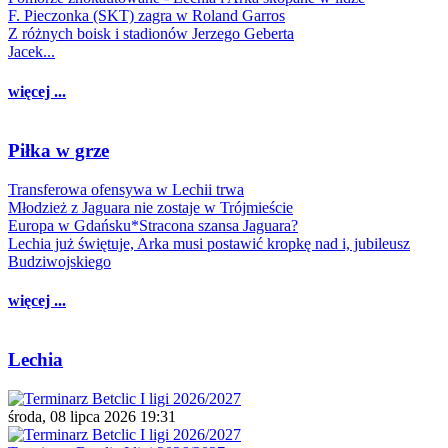
F. Pieczonka (SKT) zagra w Roland Garros
Z różnych boisk i stadionów Jerzego Geberta
Jacek...
więcej ...
Piłka w grze
Transferowa ofensywa w Lechii trwa
Młodzież z Jaguara nie zostaje w Trójmieście
Europa w Gdańsku*Stracona szansa Jaguara?
Lechia już świętuje, Arka musi postawić kropkę nad i, jubileusz
Budziwojskiego
więcej ...
Lechia
środa, 08 lipca 2026 19:31