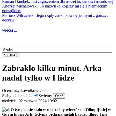
Roman Dambek: Jest zagrożeniem dla naszej tożsamości narodowej
Andrzej Michałowski: To nazwisko kojarzy mi się z niemieckim
porządkiem
Mariusz Wilczyński: Jego rządy zaskutkowały jednymi z gorszych
decyzji
więcej ...
SZUKAJ
Zabrakło kilku minut. Arka
nadal tylko w I lidze
Ocena użytkowników:
/ 0
Słaby
Świetny
niedziela, 02 czerwca 2024 19:02
O tym, co się stało w niedzielny wieczór na Olimpijskiej w
Gdyni kibice Arki Gdynia będą pamiętali bardzo długo I nie