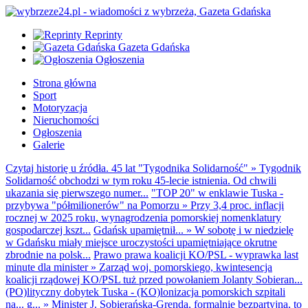
Reprinty
Gazeta Gdańska
Ogłoszenia
Strona główna
Sport
Motoryzacja
Nieruchomości
Ogłoszenia
Galerie
Czytaj historię u źródła. 45 lat "Tygodnika Solidarność"
»
Tygodnik
Solidarność obchodzi w tym roku 45-lecie istnienia. Od chwili
ukazania się pierwszego numer...
"TOP 20" w enklawie Tuska -
przybywa "półmilionerów" na Pomorzu
»
Przy 3,4 proc. inflacji
rocznej w 2025 roku, wynagrodzenia pomorskiej nomenklatury
gospodarczej kszt...
Gdańsk upamiętnił...
»
W sobotę i w niedzielę
w Gdańsku miały miejsce uroczystości upamiętniające okrutne
zbrodnie na polsk...
Prawo prawa koalicji KO/PSL - wyprawka last
minute dla minister
»
Zarząd woj. pomorskiego, kwintesencja
koalicji rządowej KO/PSL tuż przed powołaniem Jolanty Sobieran...
(PO)lityczny dobytek Tuska - (KO)lonizacja pomorskich szpitali
na... g...
»
Minister J. Sobierańska-Grenda, formalnie bezpartyjna, to