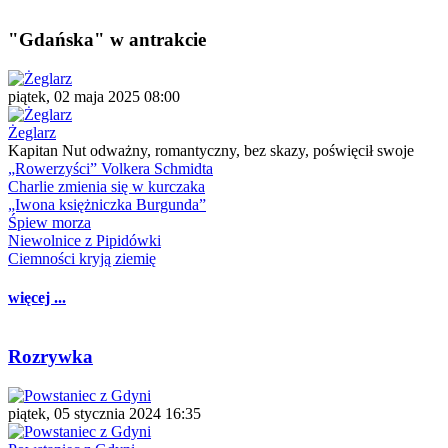
"Gdańska" w antrakcie
piątek, 02 maja 2025 08:00
Żeglarz
Kapitan Nut odważny, romantyczny, bez skazy, poświęcił swoje
„Rowerzyści” Volkera Schmidta
Charlie zmienia się w kurczaka
„Iwona księżniczka Burgunda”
Śpiew morza
Niewolnice z Pipidówki
Ciemności kryją ziemię
więcej ...
Rozrywka
piątek, 05 stycznia 2024 16:35