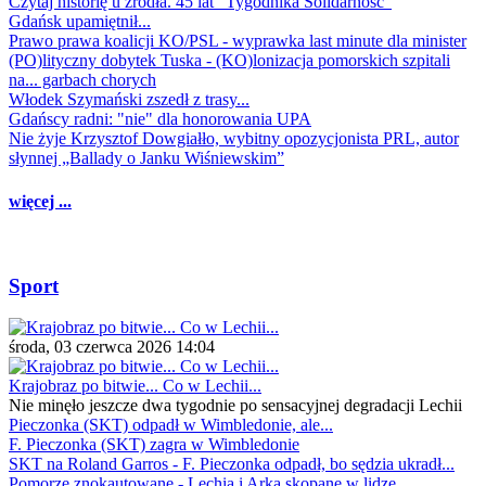
Czytaj historię u źródła. 45 lat "Tygodnika Solidarność"
Gdańsk upamiętnił...
Prawo prawa koalicji KO/PSL - wyprawka last minute dla minister
(PO)lityczny dobytek Tuska - (KO)lonizacja pomorskich szpitali
na... garbach chorych
Włodek Szymański zszedł z trasy...
Gdańscy radni: "nie" dla honorowania UPA
Nie żyje Krzysztof Dowgiałło, wybitny opozycjonista PRL, autor
słynnej „Ballady o Janku Wiśniewskim”
więcej ...
Sport
środa, 03 czerwca 2026 14:04
Krajobraz po bitwie... Co w Lechii...
Nie minęło jeszcze dwa tygodnie po sensacyjnej degradacji Lechii
Pieczonka (SKT) odpadł w Wimbledonie, ale...
F. Pieczonka (SKT) zagra w Wimbledonie
SKT na Roland Garros - F. Pieczonka odpadł, bo sędzia ukradł...
Pomorze znokautowane - Lechia i Arka skopane w lidze