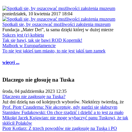
poniedziałek, 10 kwietnia 2017 18:04
Spotkali się, by oszacować możliwości założenia muzeum
Fundacja „Mater Dei”, ta sama dzięki której w dużej mierze
Sukces jest (z) kobietą
Tak się bawi, tak się bawi ROD Kopernik!
Malbork w Europarlamencie
To nie jest jakieś tam miasto, to nie jest jakiś tam zamek
więcej ...
Dlaczego nie głosuję na Tuska
środa, 04 października 2023 12:35
Dlaczego nie zagłosuję na Tuska?
Już dni dzielą nas od kolejnych wyborów. Niektórzy twierdzą, że
Prof. Piotr Czauderna: Nie akceptuję, gdy gardzi się słabszym
Stanisław Fudakowski: On chce rządzić i dzielić a to jest za mało
Mikołaj Jacek Kujawian: nie mogę wybaczyć panu Tuskowi, że tak
skłócił Polaków
Piotr Kotlarz: Z trzech powodów nie zagłosuję na Tuska i PO