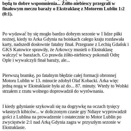
będą to dobre wspomnienia... Żółto-niebiescy przegrali w
finałowym meczu baraży o Ekstraklasę z Motorem Lublin 1:2
(0:1).
Po wydawać by się mogło bardzo dobrym sezonie w I lidze piłki
nożnej, kiedy to Arka Gdynia na boiskach całego kraju rozdawała
karty, nadszedł dosłownie fatalny finał. Przegrane z Lechią Gdańsk i
GKS Katowice sprawiły, że Arkowcy musieli o Ekstraklasę
walczyć w barażach. Co prawda żółto-niebiescy pokonali Odrę
Ople i wywalczyli finał baraży, ale...
Pierwszą bramkę, po fatalnym błędzie całej formacji obronnej
Motoru Lublin w 13. minucie zdobył Olaf Kobacki. Arka więc
jedną nogą w Ekstraklasie była aż do... 87. minuty. Wtedy to Wolski
strzałem z rzutu wolnego doprowadził do wyrównania.
I kiedy gdynianie szykowali się na dogrywkę na oczach tysięcy
własnych kibiców... w doliczonym czasie gry Ndiaye wyprowadził
gości z Lublina na prowadzenie i ostatecznie to Motor Lublin po
zwycięstwie 2:1 nad Arką Gdynia zagra w przyszłym sezonie w
Ekstraklasie.