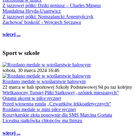
Z jazzowej półki: Dziki geniusz – Charles Mingus
Magdalena Heyda-Usarewicz
Z jazzowej półki: Nonszalancki Argentyńczyk
Zachować boskość - Wojciech Sęczawa
więcej ...
Sport w szkole
sobota, 30 marca 2024 16:46
Rozdano medale w wioślarstwie halowym
22 marca w hali sportowej Szkoły Podstawowej 94 po raz kolejny
Wielkanocny Turniej Piłki Siatkowej ,,szóstek mieszanych”
Ostatni akcent w piłce ręcznej
Przed wiosenną rundą „Czwartków lekkoatletycznych”
Rozdano medale w mini piłce ręcznej
Koszykarskie złota ponownie dla SMS Marcina Gortata
Licealna siatkówka chłopców ma finiszu
więcej ...