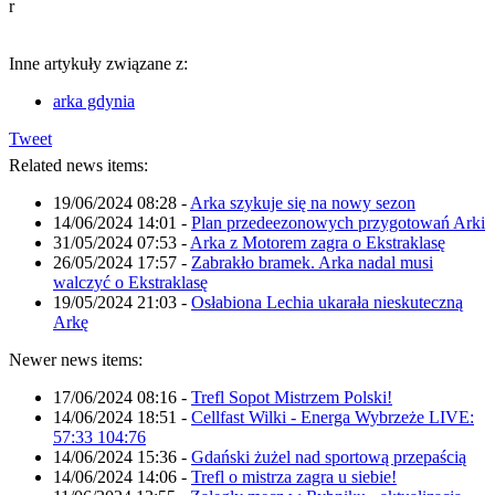
r
Inne artykuły związane z:
arka gdynia
Tweet
Related news items:
19/06/2024 08:28
-
Arka szykuje się na nowy sezon
14/06/2024 14:01
-
Plan przedeezonowych przygotowań Arki
31/05/2024 07:53
-
Arka z Motorem zagra o Ekstraklasę
26/05/2024 17:57
-
Zabrakło bramek. Arka nadal musi
walczyć o Ekstraklasę
19/05/2024 21:03
-
Osłabiona Lechia ukarała nieskuteczną
Arkę
Newer news items:
17/06/2024 08:16
-
Trefl Sopot Mistrzem Polski!
14/06/2024 18:51
-
Cellfast Wilki - Energa Wybrzeże LIVE:
57:33 104:76
14/06/2024 15:36
-
Gdański żużel nad sportową przepaścią
14/06/2024 14:06
-
Trefl o mistrza zagra u siebie!