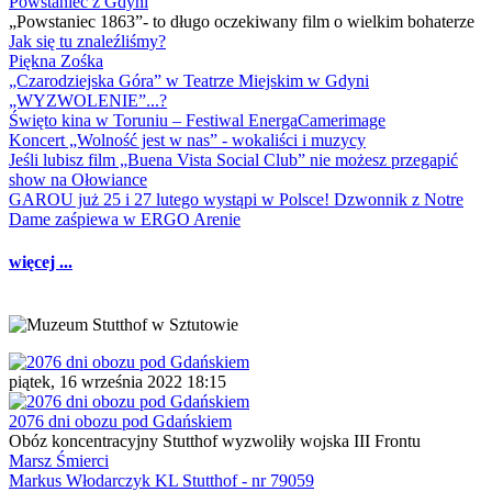
Powstaniec z Gdyni
„Powstaniec 1863”- to długo oczekiwany film o wielkim bohaterze
Jak się tu znaleźliśmy?
Piękna Zośka
„Czarodziejska Góra” w Teatrze Miejskim w Gdyni
„WYZWOLENIE”...?
Święto kina w Toruniu – Festiwal EnergaCamerimage
Koncert „Wolność jest w nas” - wokaliści i muzycy
Jeśli lubisz film „Buena Vista Social Club” nie możesz przegapić
show na Ołowiance
GAROU już 25 i 27 lutego wystąpi w Polsce! Dzwonnik z Notre
Dame zaśpiewa w ERGO Arenie
więcej ...
piątek, 16 września 2022 18:15
2076 dni obozu pod Gdańskiem
Obóz koncentracyjny Stutthof wyzwoliły wojska III Frontu
Marsz Śmierci
Markus Włodarczyk KL Stutthof - nr 79059