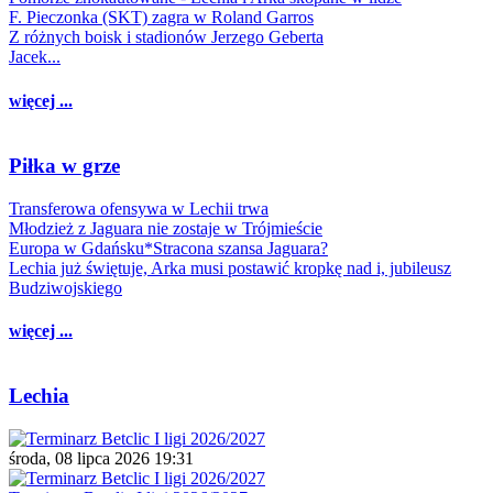
F. Pieczonka (SKT) zagra w Roland Garros
Z różnych boisk i stadionów Jerzego Geberta
Jacek...
więcej ...
Piłka w grze
Transferowa ofensywa w Lechii trwa
Młodzież z Jaguara nie zostaje w Trójmieście
Europa w Gdańsku*Stracona szansa Jaguara?
Lechia już świętuje, Arka musi postawić kropkę nad i, jubileusz
Budziwojskiego
więcej ...
Lechia
środa, 08 lipca 2026 19:31