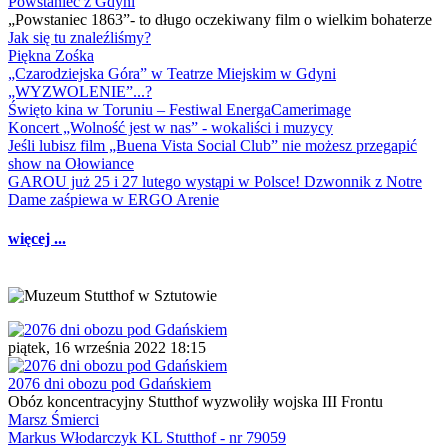
Powstaniec z Gdyni
„Powstaniec 1863”- to długo oczekiwany film o wielkim bohaterze
Jak się tu znaleźliśmy?
Piękna Zośka
„Czarodziejska Góra” w Teatrze Miejskim w Gdyni
„WYZWOLENIE”...?
Święto kina w Toruniu – Festiwal EnergaCamerimage
Koncert „Wolność jest w nas” - wokaliści i muzycy
Jeśli lubisz film „Buena Vista Social Club” nie możesz przegapić
show na Ołowiance
GAROU już 25 i 27 lutego wystąpi w Polsce! Dzwonnik z Notre
Dame zaśpiewa w ERGO Arenie
więcej ...
piątek, 16 września 2022 18:15
2076 dni obozu pod Gdańskiem
Obóz koncentracyjny Stutthof wyzwoliły wojska III Frontu
Marsz Śmierci
Markus Włodarczyk KL Stutthof - nr 79059