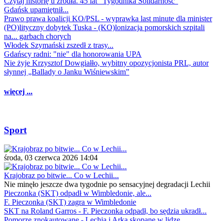
Czytaj historię u źródła. 45 lat "Tygodnika Solidarność"
Gdańsk upamiętnił...
Prawo prawa koalicji KO/PSL - wyprawka last minute dla minister
(PO)lityczny dobytek Tuska - (KO)lonizacja pomorskich szpitali
na... garbach chorych
Włodek Szymański zszedł z trasy...
Gdańscy radni: "nie" dla honorowania UPA
Nie żyje Krzysztof Dowgiałło, wybitny opozycjonista PRL, autor
słynnej „Ballady o Janku Wiśniewskim”
więcej ...
Sport
środa, 03 czerwca 2026 14:04
Krajobraz po bitwie... Co w Lechii...
Nie minęło jeszcze dwa tygodnie po sensacyjnej degradacji Lechii
Pieczonka (SKT) odpadł w Wimbledonie, ale...
F. Pieczonka (SKT) zagra w Wimbledonie
SKT na Roland Garros - F. Pieczonka odpadł, bo sędzia ukradł...
Pomorze znokautowane - Lechia i Arka skopane w lidze