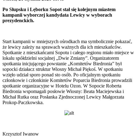
Po Słupsku i Lęborku Sopot stał się kolejnym miastem
kampanii wyborczej kandydata Lewicy w wyborach
prezydenckich.
Start kampanii w mniejszych ośrodkach ma symbolicznie pokazać,
że lewicy zależy na sprawach ważnych dla ich mieszkańców.
Spotkanie z mieszkańcami Sopotu i całego regionu miało miejsce w
lokalu spółdzielni socjalnej „Dwie Zmiany”. Organizatorem
spotkania inicjującego powstanie „Komitetów Biedronia” był
sopocki działacz struktur Wiosny Michał Piękoś. W spotkaniu
wzięło udział sporo ponad sto osób. Po oficjalnym spotkaniu
członkowie i członkinie Komitetów Poparcia Biedronia prowadzili
spotkanie organizacyjne w Hotelu Ozon. W Sopocie Roberta
Biedronia wspomagali posłowie Wiosny: Beata Maciejewska i
Michał Rutka oraz Posłanka Zjednoczonej Lewicy Małgorzata
Prokop-Paczkowska.
Krzysztof Iwanow