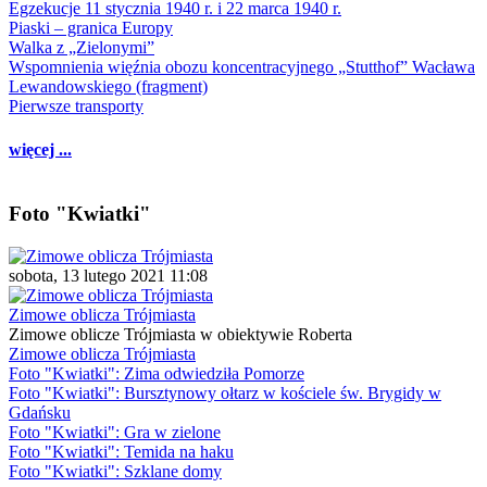
Egzekucje 11 stycznia 1940 r. i 22 marca 1940 r.
Piaski – granica Europy
Walka z „Zielonymi”
Wspomnienia więźnia obozu koncentracyjnego „Stutthof” Wacława
Lewandowskiego (fragment)
Pierwsze transporty
więcej ...
Foto "Kwiatki"
sobota, 13 lutego 2021 11:08
Zimowe oblicza Trójmiasta
Zimowe oblicze Trójmiasta w obiektywie Roberta
Zimowe oblicza Trójmiasta
Foto "Kwiatki": Zima odwiedziła Pomorze
Foto "Kwiatki": Bursztynowy ołtarz w kościele św. Brygidy w
Gdańsku
Foto "Kwiatki": Gra w zielone
Foto "Kwiatki": Temida na haku
Foto "Kwiatki": Szklane domy