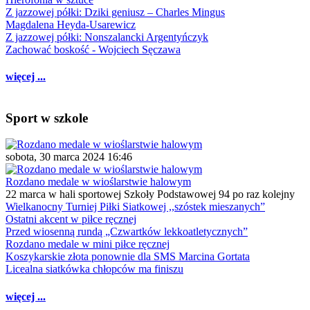
Z jazzowej półki: Dziki geniusz – Charles Mingus
Magdalena Heyda-Usarewicz
Z jazzowej półki: Nonszalancki Argentyńczyk
Zachować boskość - Wojciech Sęczawa
więcej ...
Sport w szkole
sobota, 30 marca 2024 16:46
Rozdano medale w wioślarstwie halowym
22 marca w hali sportowej Szkoły Podstawowej 94 po raz kolejny
Wielkanocny Turniej Piłki Siatkowej ,,szóstek mieszanych”
Ostatni akcent w piłce ręcznej
Przed wiosenną rundą „Czwartków lekkoatletycznych”
Rozdano medale w mini piłce ręcznej
Koszykarskie złota ponownie dla SMS Marcina Gortata
Licealna siatkówka chłopców ma finiszu
więcej ...