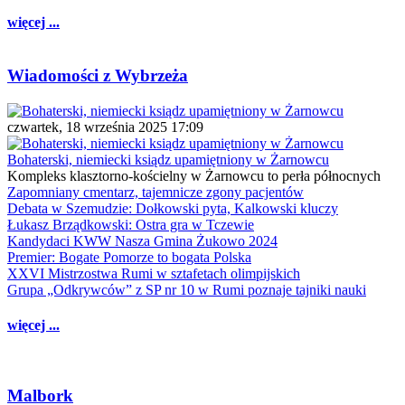
więcej ...
Wiadomości z Wybrzeża
czwartek, 18 września 2025 17:09
Bohaterski, niemiecki ksiądz upamiętniony w Żarnowcu
Kompleks klasztorno-kościelny w Żarnowcu to perła północnych
Zapomniany cmentarz, tajemnicze zgony pacjentów
Debata w Szemudzie: Dołkowski pyta, Kalkowski kluczy
Łukasz Brządkowski: Ostra gra w Tczewie
Kandydaci KWW Nasza Gmina Żukowo 2024
Premier: Bogate Pomorze to bogata Polska
XXVI Mistrzostwa Rumi w sztafetach olimpijskich
Grupa „Odkrywców” z SP nr 10 w Rumi poznaje tajniki nauki
więcej ...
Malbork