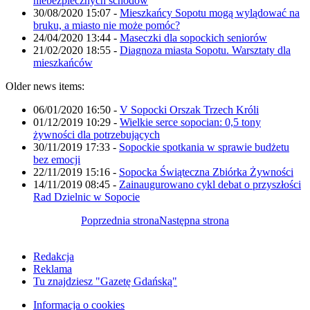
niebezpiecznych schodów
30/08/2020 15:07
-
Mieszkańcy Sopotu mogą wylądować na
bruku, a miasto nie może pomóc?
24/04/2020 13:44
-
Maseczki dla sopockich seniorów
21/02/2020 18:55
-
Diagnoza miasta Sopotu. Warsztaty dla
mieszkańców
Older news items:
06/01/2020 16:50
-
V Sopocki Orszak Trzech Króli
01/12/2019 10:29
-
Wielkie serce sopocian: 0,5 tony
żywności dla potrzebujących
30/11/2019 17:33
-
Sopockie spotkania w sprawie budżetu
bez emocji
22/11/2019 15:16
-
Sopocka Świąteczna Zbiórka Żywności
14/11/2019 08:45
-
Zainaugurowano cykl debat o przyszłości
Rad Dzielnic w Sopocie
Poprzednia strona
Następna strona
Redakcja
Reklama
Tu znajdziesz "Gazetę Gdańską"
Informacja o cookies