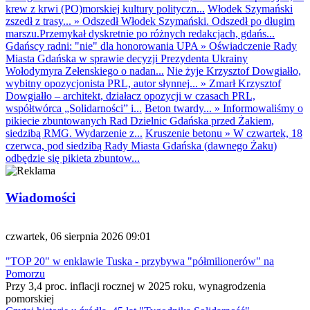
krew z krwi (PO)morskiej kultury polityczn...
Włodek Szymański
zszedł z trasy...
»
Odszedł Włodek Szymański. Odszedł po długim
marszu.Przemykał dyskretnie po różnych redakcjach, gdańs...
Gdańscy radni: "nie" dla honorowania UPA
»
Oświadczenie Rady
Miasta Gdańska w sprawie decyzji Prezydenta Ukrainy
Wołodymyra Zełenskiego o nadan...
Nie żyje Krzysztof Dowgiałło,
wybitny opozycjonista PRL, autor słynnej...
»
Zmarł Krzysztof
Dowgiałło – architekt, działacz opozycji w czasach PRL,
współtwórca „Solidarności” i...
Beton twardy...
»
Informowaliśmy o
pikiecie zbuntowanych Rad Dzielnic Gdańska przed Żakiem,
siedzibą RMG. Wydarzenie z...
Kruszenie betonu
»
W czwartek, 18
czerwca, pod siedzibą Rady Miasta Gdańska (dawnego Żaku)
odbędzie się pikieta zbuntow...
Wiadomości
czwartek, 06 sierpnia 2026 09:01
"TOP 20" w enklawie Tuska - przybywa "półmilionerów" na
Pomorzu
Przy 3,4 proc. inflacji rocznej w 2025 roku, wynagrodzenia
pomorskiej