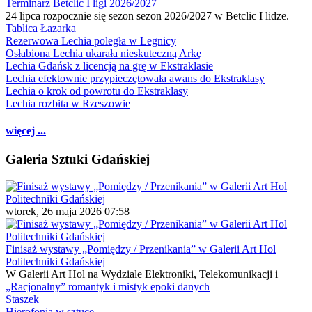
Terminarz Betclic I ligi 2026/2027
24 lipca rozpocznie się sezon sezon 2026/2027 w Betclic I lidze.
Tablica Łazarka
Rezerwowa Lechia poległa w Legnicy
Osłabiona Lechia ukarała nieskuteczną Arkę
Lechia Gdańsk z licencją na grę w Ekstraklasie
Lechia efektownie przypieczętowała awans do Ekstraklasy
Lechia o krok od powrotu do Ekstraklasy
Lechia rozbita w Rzeszowie
więcej ...
Galeria Sztuki Gdańskiej
wtorek, 26 maja 2026 07:58
Finisaż wystawy „Pomiędzy / Przenikania” w Galerii Art Hol
Politechniki Gdańskiej
W Galerii Art Hol na Wydziale Elektroniki, Telekomunikacji i
„Racjonalny” romantyk i mistyk epoki danych
Staszek
Hierofonia w sztuce