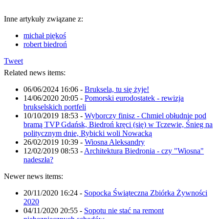
Inne artykuły związane z:
michał piękoś
robert biedroń
Tweet
Related news items:
06/06/2024 16:06
-
Bruksela, tu się żyje!
14/06/2020 20:05
-
Pomorski eurodostatek - rewizja
brukselskich portfeli
10/10/2019 18:53
-
Wyborczy finisz - Chmiel obłudnie pod
bramą TVP Gdańsk, Biedroń kręci (się) w Tczewie, Śnieg na
politycznym dnie, Rybicki woli Nowacką
26/02/2019 10:39
-
Wiosna Aleksandry
12/02/2019 08:53
-
Architektura Biedronia - czy "Wiosna"
nadeszła?
Newer news items:
20/11/2020 16:24
-
Sopocka Świąteczna Zbiórka Żywności
2020
04/11/2020 20:55
-
Sopotu nie stać na remont