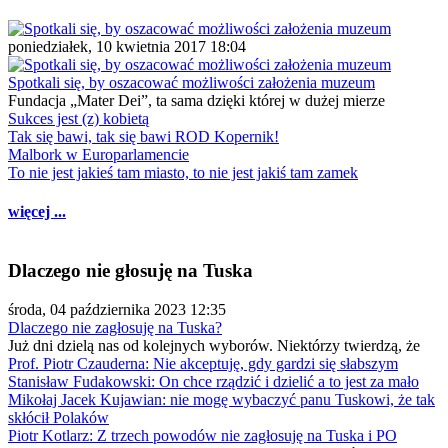
poniedziałek, 10 kwietnia 2017 18:04
Spotkali się, by oszacować możliwości założenia muzeum
Fundacja „Mater Dei”, ta sama dzięki której w dużej mierze
Sukces jest (z) kobietą
Tak się bawi, tak się bawi ROD Kopernik!
Malbork w Europarlamencie
To nie jest jakieś tam miasto, to nie jest jakiś tam zamek
więcej ...
Dlaczego nie głosuję na Tuska
środa, 04 października 2023 12:35
Dlaczego nie zagłosuję na Tuska?
Już dni dzielą nas od kolejnych wyborów. Niektórzy twierdzą, że
Prof. Piotr Czauderna: Nie akceptuję, gdy gardzi się słabszym
Stanisław Fudakowski: On chce rządzić i dzielić a to jest za mało
Mikołaj Jacek Kujawian: nie mogę wybaczyć panu Tuskowi, że tak
skłócił Polaków
Piotr Kotlarz: Z trzech powodów nie zagłosuję na Tuska i PO