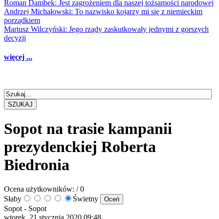
Roman Dambek: Jest zagrożeniem dla naszej tożsamości narodowej
Andrzej Michałowski: To nazwisko kojarzy mi się z niemieckim
porządkiem
Mariusz Wilczyński: Jego rządy zaskutkowały jednymi z gorszych
decyzji
więcej ...
SZUKAJ
Sopot na trasie kampanii
prezydenckiej Roberta
Biedronia
Ocena użytkowników:
/ 0
Słaby
Świetny
Sopot -
Sopot
wtorek, 21 stycznia 2020 09:48