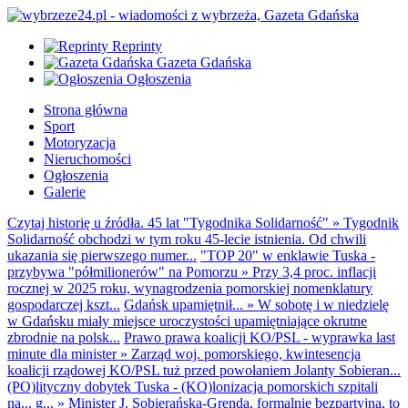
Reprinty
Gazeta Gdańska
Ogłoszenia
Strona główna
Sport
Motoryzacja
Nieruchomości
Ogłoszenia
Galerie
Czytaj historię u źródła. 45 lat "Tygodnika Solidarność"
»
Tygodnik
Solidarność obchodzi w tym roku 45-lecie istnienia. Od chwili
ukazania się pierwszego numer...
"TOP 20" w enklawie Tuska -
przybywa "półmilionerów" na Pomorzu
»
Przy 3,4 proc. inflacji
rocznej w 2025 roku, wynagrodzenia pomorskiej nomenklatury
gospodarczej kszt...
Gdańsk upamiętnił...
»
W sobotę i w niedzielę
w Gdańsku miały miejsce uroczystości upamiętniające okrutne
zbrodnie na polsk...
Prawo prawa koalicji KO/PSL - wyprawka last
minute dla minister
»
Zarząd woj. pomorskiego, kwintesencja
koalicji rządowej KO/PSL tuż przed powołaniem Jolanty Sobieran...
(PO)lityczny dobytek Tuska - (KO)lonizacja pomorskich szpitali
na... g...
»
Minister J. Sobierańska-Grenda, formalnie bezpartyjna, to