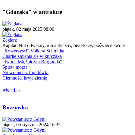
"Gdańska" w antrakcie
piątek, 02 maja 2025 08:00
Żeglarz
Kapitan Nut odważny, romantyczny, bez skazy, poświęcił swoje
„Rowerzyści” Volkera Schmidta
Charlie zmienia się w kurczaka
„Iwona księżniczka Burgunda”
Śpiew morza
Niewolnice z Pipidówki
Ciemności kryją ziemię
więcej ...
Rozrywka
piątek, 05 stycznia 2024 16:35