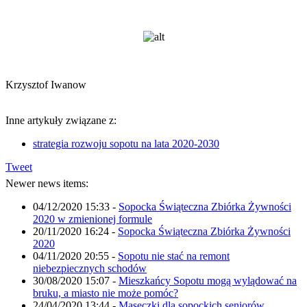
Krzysztof Iwanow
Inne artykuły związane z:
strategia rozwoju sopotu na lata 2020-2030
Tweet
Newer news items:
04/12/2020 15:33
-
Sopocka Świąteczna Zbiórka Żywności
2020 w zmienionej formule
20/11/2020 16:24
-
Sopocka Świąteczna Zbiórka Żywności
2020
04/11/2020 20:55
-
Sopotu nie stać na remont
niebezpiecznych schodów
30/08/2020 15:07
-
Mieszkańcy Sopotu mogą wylądować na
bruku, a miasto nie może pomóc?
24/04/2020 13:44
-
Maseczki dla sopockich seniorów