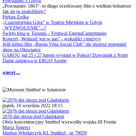
Powstaniec z Gdyni
„Powstaniec 1863”- to długo oczekiwany film o wielkim bohaterze
Jak się tu znaleźliśmy?
Piękna Zośka
„Czarodziejska Góra” w Teatrze Miejskim w Gdyni
„WYZWOLENIE”...?
Święto kina w Toruniu – Festiwal EnergaCamerimage
Koncert „Wolność jest w nas” - wokaliści i muzycy
Jeśli lubisz film „Buena Vista Social Club” nie możesz przegapić
show na Ołowiance
GAROU już 25 i 27 lutego wystąpi w Polsce! Dzwonnik z Notre
Dame zaśpiewa w ERGO Arenie
więcej ...
piątek, 16 września 2022 18:15
2076 dni obozu pod Gdańskiem
Obóz koncentracyjny Stutthof wyzwoliły wojska III Frontu
Marsz Śmierci
Markus Włodarczyk KL Stutthof - nr 79059