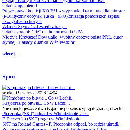
Czytaj historię u źródła. 45 lat "Tygodnika Solidarność"
Gdańsk upamiętnił...
Prawo prawa koalicji KO/PSL - wyprawka last minute dla minister
(PO)lityczny dobytek Tuska - (KO)lonizacja pomorskich szpitali
na... garbach chorych
Włodek Szymański zszedł z trasy...
Gdańscy radni: "nie" dla honorowania UPA
Nie żyje Krzysztof Dowgiałło, wybitny opozycjonista PRL, autor
słynnej „Ballady o Janku Wiśniewskim”
więcej ...
Sport
środa, 03 czerwca 2026 14:04
Krajobraz po bitwie... Co w Lechii...
Nie minęło jeszcze dwa tygodnie po sensacyjnej degradacji Lechii
Pieczonka (SKT) odpadł w Wimbledonie, ale...
F. Pieczonka (SKT) zagra w Wimbledonie
SKT na Roland Garros - F. Pieczonka odpadł, bo sędzia ukradł...
Pomorze znokautowane - Lechia i Arka skopane w lidze