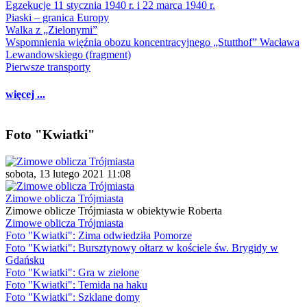
Egzekucje 11 stycznia 1940 r. i 22 marca 1940 r.
Piaski – granica Europy
Walka z „Zielonymi”
Wspomnienia więźnia obozu koncentracyjnego „Stutthof” Wacława
Lewandowskiego (fragment)
Pierwsze transporty
więcej ...
Foto "Kwiatki"
sobota, 13 lutego 2021 11:08
Zimowe oblicza Trójmiasta
Zimowe oblicze Trójmiasta w obiektywie Roberta
Zimowe oblicza Trójmiasta
Foto "Kwiatki": Zima odwiedziła Pomorze
Foto "Kwiatki": Bursztynowy ołtarz w kościele św. Brygidy w
Gdańsku
Foto "Kwiatki": Gra w zielone
Foto "Kwiatki": Temida na haku
Foto "Kwiatki": Szklane domy