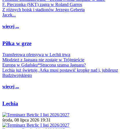
F. Pieczonka (SKT) zagra w Roland Garros
Z różnych boisk i stadionów Jerzego Geberta
Jacek...
więcej ...
Piłka w grze
Transferowa ofensywa w Lechii trwa
Młodzież z Jaguara nie zostaje w Trójmieście
Europa w Gdańsku*Stracona szansa Jaguara?
Lechia już świętuje, Arka musi postawić kropkę nad i, jubileusz
Budziwojskiego
więcej ...
Lechia
środa, 08 lipca 2026 19:31