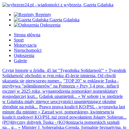
Reprinty
Gazeta Gdańska
Ogłoszenia
Strona główna
Sport
Motoryzacja
Nieruchomości
Ogłoszenia
Galerie
Czytaj historię u źródła. 45 lat "Tygodnika Solidarność"
»
Tygodnik
Solidarność obchodzi w tym roku 45-lecie istnienia. Od chwili
ukazania się pierwszego numer...
"TOP 20" w enklawie Tuska -
przybywa "półmilionerów" na Pomorzu
»
Przy 3,4 proc. inflacji
rocznej w 2025 roku, wynagrodzenia pomorskiej nomenklatury
gospodarczej kszt...
Gdańsk upamiętnił...
»
W sobotę i w niedzielę
w Gdańsku miały miejsce uroczystości upamiętniające okrutne
zbrodnie na polsk...
Prawo prawa koalicji KO/PSL - wyprawka last
minute dla minister
»
Zarząd woj. pomorskiego, kwintesencja
koalicji rządowej KO/PSL tuż przed powołaniem Jolanty Sobieran...
(PO)lityczny dobytek Tuska - (KO)lonizacja pomorskich szpitali
na... g...
»
Minister J. Sobierańska-Grenda, formalnie bezpartyjna, to