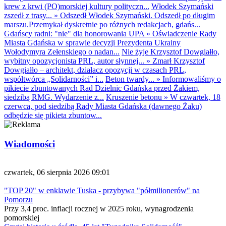
krew z krwi (PO)morskiej kultury polityczn...
Włodek Szymański
zszedł z trasy...
»
Odszedł Włodek Szymański. Odszedł po długim
marszu.Przemykał dyskretnie po różnych redakcjach, gdańs...
Gdańscy radni: "nie" dla honorowania UPA
»
Oświadczenie Rady
Miasta Gdańska w sprawie decyzji Prezydenta Ukrainy
Wołodymyra Zełenskiego o nadan...
Nie żyje Krzysztof Dowgiałło,
wybitny opozycjonista PRL, autor słynnej...
»
Zmarł Krzysztof
Dowgiałło – architekt, działacz opozycji w czasach PRL,
współtwórca „Solidarności” i...
Beton twardy...
»
Informowaliśmy o
pikiecie zbuntowanych Rad Dzielnic Gdańska przed Żakiem,
siedzibą RMG. Wydarzenie z...
Kruszenie betonu
»
W czwartek, 18
czerwca, pod siedzibą Rady Miasta Gdańska (dawnego Żaku)
odbędzie się pikieta zbuntow...
Wiadomości
czwartek, 06 sierpnia 2026 09:01
"TOP 20" w enklawie Tuska - przybywa "półmilionerów" na
Pomorzu
Przy 3,4 proc. inflacji rocznej w 2025 roku, wynagrodzenia
pomorskiej