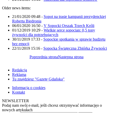
Older news items:
21/01/2020 09:48
-
Sopot na trasie kampanii prezydenckiej
Roberta Biedronia
06/01/2020 16:50
-
V Sopocki Orszak Trzech Króli
01/12/2019 10:29
-
Wielkie serce sopocian: 0,5 tony
żywności dla potrzebujących
30/11/2019 17:33
-
Sopockie spotkania w sprawie budżetu
bez emocji
22/11/2019 15:16
-
Sopocka Świąteczna Zbiórka Żywności
Poprzednia strona
Następna strona
Redakcja
Reklama
Tu znajdziesz "Gazetę Gdańską"
Informacja o cookies
Kontakt
NEWSLETTER
Podaj nam swój e-mail, jeśli chcesz otrzymywać informacjęo o
nowych artykułach