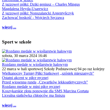
Z jazzowej półki: Dziki geniusz – Charles Mingus
Magdalena Heyda-Usarewicz
Z jazzowej półki: Nonszalancki Argentyńczyk
Zachować boskość - Wojciech Sęczawa
więcej ...
Sport w szkole
sobota, 30 marca 2024 16:46
Rozdano medale w wioślarstwie halowym
22 marca w hali sportowej Szkoły Podstawowej 94 po raz kolejny
Wielkanocny Turniej Piłki Siatkowej ,,szóstek mieszanych”
Ostatni akcent w piłce ręcznej
Przed wiosenną rundą „Czwartków lekkoatletycznych”
Rozdano medale w mini piłce ręcznej
Koszykarskie złota ponownie dla SMS Marcina Gortata
Licealna siatkówka chłopców ma finiszu
więcej ...