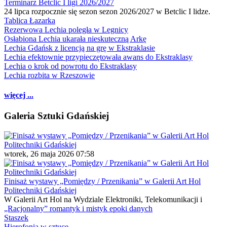
Terminarz Betclic I ligi 2026/2027
24 lipca rozpocznie się sezon sezon 2026/2027 w Betclic I lidze.
Tablica Łazarka
Rezerwowa Lechia poległa w Legnicy
Osłabiona Lechia ukarała nieskuteczną Arkę
Lechia Gdańsk z licencją na grę w Ekstraklasie
Lechia efektownie przypieczętowała awans do Ekstraklasy
Lechia o krok od powrotu do Ekstraklasy
Lechia rozbita w Rzeszowie
więcej ...
Galeria Sztuki Gdańskiej
wtorek, 26 maja 2026 07:58
Finisaż wystawy „Pomiędzy / Przenikania” w Galerii Art Hol
Politechniki Gdańskiej
W Galerii Art Hol na Wydziale Elektroniki, Telekomunikacji i
„Racjonalny” romantyk i mistyk epoki danych
Staszek
Hierofonia w sztuce