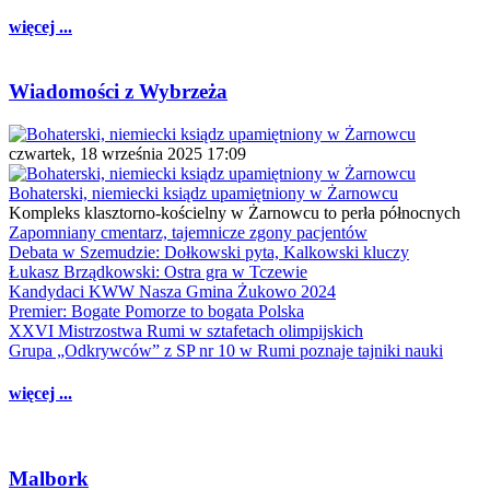
więcej ...
Wiadomości z Wybrzeża
czwartek, 18 września 2025 17:09
Bohaterski, niemiecki ksiądz upamiętniony w Żarnowcu
Kompleks klasztorno-kościelny w Żarnowcu to perła północnych
Zapomniany cmentarz, tajemnicze zgony pacjentów
Debata w Szemudzie: Dołkowski pyta, Kalkowski kluczy
Łukasz Brządkowski: Ostra gra w Tczewie
Kandydaci KWW Nasza Gmina Żukowo 2024
Premier: Bogate Pomorze to bogata Polska
XXVI Mistrzostwa Rumi w sztafetach olimpijskich
Grupa „Odkrywców” z SP nr 10 w Rumi poznaje tajniki nauki
więcej ...
Malbork