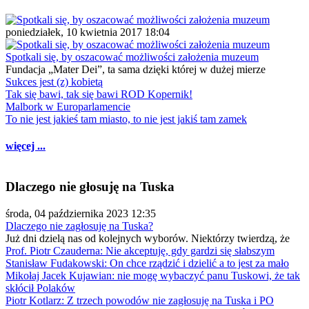
poniedziałek, 10 kwietnia 2017 18:04
Spotkali się, by oszacować możliwości założenia muzeum
Fundacja „Mater Dei”, ta sama dzięki której w dużej mierze
Sukces jest (z) kobietą
Tak się bawi, tak się bawi ROD Kopernik!
Malbork w Europarlamencie
To nie jest jakieś tam miasto, to nie jest jakiś tam zamek
więcej ...
Dlaczego nie głosuję na Tuska
środa, 04 października 2023 12:35
Dlaczego nie zagłosuję na Tuska?
Już dni dzielą nas od kolejnych wyborów. Niektórzy twierdzą, że
Prof. Piotr Czauderna: Nie akceptuję, gdy gardzi się słabszym
Stanisław Fudakowski: On chce rządzić i dzielić a to jest za mało
Mikołaj Jacek Kujawian: nie mogę wybaczyć panu Tuskowi, że tak
skłócił Polaków
Piotr Kotlarz: Z trzech powodów nie zagłosuję na Tuska i PO