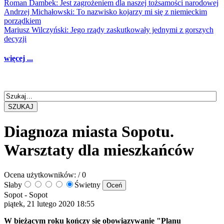
Roman Dambek: Jest zagrożeniem dla naszej tożsamości narodowej
Andrzej Michałowski: To nazwisko kojarzy mi się z niemieckim
porządkiem
Mariusz Wilczyński: Jego rządy zaskutkowały jednymi z gorszych
decyzji
więcej ...
SZUKAJ
Diagnoza miasta Sopotu.
Warsztaty dla mieszkańców
Ocena użytkowników:
/ 0
Słaby
Świetny
Sopot -
Sopot
piątek, 21 lutego 2020 18:55
W bieżącym roku kończy się obowiązywanie "Planu