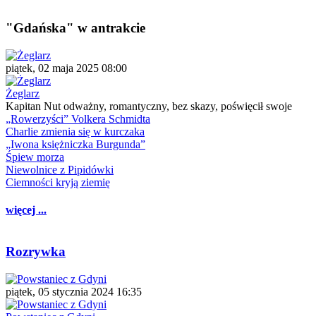
"Gdańska" w antrakcie
piątek, 02 maja 2025 08:00
Żeglarz
Kapitan Nut odważny, romantyczny, bez skazy, poświęcił swoje
„Rowerzyści” Volkera Schmidta
Charlie zmienia się w kurczaka
„Iwona księżniczka Burgunda”
Śpiew morza
Niewolnice z Pipidówki
Ciemności kryją ziemię
więcej ...
Rozrywka
piątek, 05 stycznia 2024 16:35