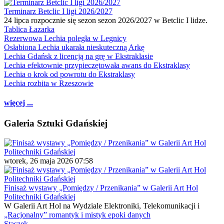
Terminarz Betclic I ligi 2026/2027
24 lipca rozpocznie się sezon sezon 2026/2027 w Betclic I lidze.
Tablica Łazarka
Rezerwowa Lechia poległa w Legnicy
Osłabiona Lechia ukarała nieskuteczną Arkę
Lechia Gdańsk z licencją na grę w Ekstraklasie
Lechia efektownie przypieczętowała awans do Ekstraklasy
Lechia o krok od powrotu do Ekstraklasy
Lechia rozbita w Rzeszowie
więcej ...
Galeria Sztuki Gdańskiej
wtorek, 26 maja 2026 07:58
Finisaż wystawy „Pomiędzy / Przenikania” w Galerii Art Hol
Politechniki Gdańskiej
W Galerii Art Hol na Wydziale Elektroniki, Telekomunikacji i
„Racjonalny” romantyk i mistyk epoki danych
Staszek