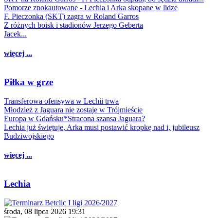
Pomorze znokautowane - Lechia i Arka skopane w lidze
F. Pieczonka (SKT) zagra w Roland Garros
Z różnych boisk i stadionów Jerzego Geberta
Jacek...
więcej ...
Piłka w grze
Transferowa ofensywa w Lechii trwa
Młodzież z Jaguara nie zostaje w Trójmieście
Europa w Gdańsku*Stracona szansa Jaguara?
Lechia już świętuje, Arka musi postawić kropkę nad i, jubileusz
Budziwojskiego
więcej ...
Lechia
środa, 08 lipca 2026 19:31