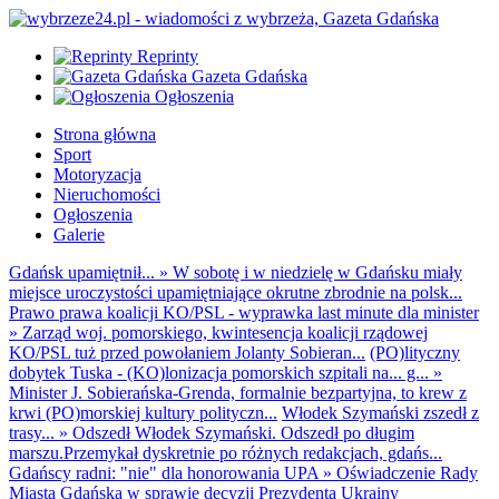
Reprinty
Gazeta Gdańska
Ogłoszenia
Strona główna
Sport
Motoryzacja
Nieruchomości
Ogłoszenia
Galerie
Gdańsk upamiętnił...
»
W sobotę i w niedzielę w Gdańsku miały
miejsce uroczystości upamiętniające okrutne zbrodnie na polsk...
Prawo prawa koalicji KO/PSL - wyprawka last minute dla minister
»
Zarząd woj. pomorskiego, kwintesencja koalicji rządowej
KO/PSL tuż przed powołaniem Jolanty Sobieran...
(PO)lityczny
dobytek Tuska - (KO)lonizacja pomorskich szpitali na... g...
»
Minister J. Sobierańska-Grenda, formalnie bezpartyjna, to krew z
krwi (PO)morskiej kultury polityczn...
Włodek Szymański zszedł z
trasy...
»
Odszedł Włodek Szymański. Odszedł po długim
marszu.Przemykał dyskretnie po różnych redakcjach, gdańs...
Gdańscy radni: "nie" dla honorowania UPA
»
Oświadczenie Rady
Miasta Gdańska w sprawie decyzji Prezydenta Ukrainy