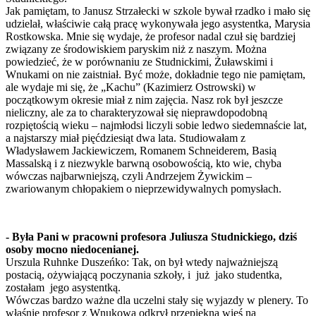
Jak pamiętam, to Janusz Strzałecki w szkole bywał rzadko i mało się
udzielał, właściwie całą pracę wykonywała jego asystentka, Marysia
Rostkowska. Mnie się wydaje, że profesor nadal czuł się bardziej
związany ze środowiskiem paryskim niż z naszym. Można
powiedzieć, że w porównaniu ze Studnickimi, Żuławskimi i
Wnukami on nie zaistniał. Być może, dokładnie tego nie pamiętam,
ale wydaje mi się, że „Kachu” (Kazimierz Ostrowski) w
początkowym okresie miał z nim zajęcia. Nasz rok był jeszcze
nieliczny, ale za to charakteryzował się nieprawdopodobną
rozpiętością wieku – najmłodsi liczyli sobie ledwo siedemnaście lat,
a najstarszy miał pięćdziesiąt dwa lata. Studiowałam z
Władysławem Jackiewiczem, Romanem Schneiderem, Basią
Massalską i z niezwykle barwną osobowością, kto wie, chyba
wówczas najbarwniejszą, czyli Andrzejem Żywickim –
zwariowanym chłopakiem o nieprzewidywalnych pomysłach.
- Była Pani w pracowni profesora Juliusza Studnickiego, dziś
osoby mocno niedocenianej.
Urszula Ruhnke Duszeńko: Tak, on był wtedy najważniejszą
postacią, ożywiającą poczynania szkoły, i już jako studentka,
zostałam jego asystentką.
Wówczas bardzo ważne dla uczelni stały się wyjazdy w plenery. To
właśnie profesor z Wnukową odkrył przepiękną wieś na