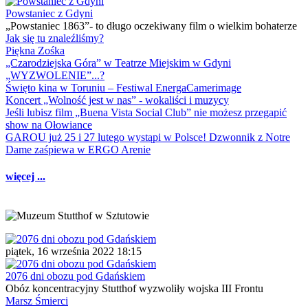
Powstaniec z Gdyni
„Powstaniec 1863”- to długo oczekiwany film o wielkim bohaterze
Jak się tu znaleźliśmy?
Piękna Zośka
„Czarodziejska Góra” w Teatrze Miejskim w Gdyni
„WYZWOLENIE”...?
Święto kina w Toruniu – Festiwal EnergaCamerimage
Koncert „Wolność jest w nas” - wokaliści i muzycy
Jeśli lubisz film „Buena Vista Social Club” nie możesz przegapić
show na Ołowiance
GAROU już 25 i 27 lutego wystąpi w Polsce! Dzwonnik z Notre
Dame zaśpiewa w ERGO Arenie
więcej ...
piątek, 16 września 2022 18:15
2076 dni obozu pod Gdańskiem
Obóz koncentracyjny Stutthof wyzwoliły wojska III Frontu
Marsz Śmierci