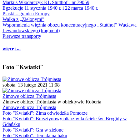
Markus Włodarczyk KL Stutthof - nr 79059
Egzekucje 11 stycznia 1940 r. i 22 marca 1940 r.
Piaski – granica Europy
Walka z „Zielonymi”
Wspomnienia więźnia obozu koncentracyjnego „Stutthof” Wacława
Lewandowskiego (fragment)
Pierwsze transporty
więcej ...
Foto "Kwiatki"
sobota, 13 lutego 2021 11:08
Zimowe oblicza Trójmiasta
Zimowe oblicze Trójmiasta w obiektywie Roberta
Zimowe oblicza Trójmiasta
Foto "Kwiatki": Zima odwiedziła Pomorze
Foto "Kwiatki": Bursztynowy ołtarz w kościele św. Brygidy w
Gdańsku
Foto "Kwiatki": Gra w zielone
Foto "Kwiatki": Temida na haku