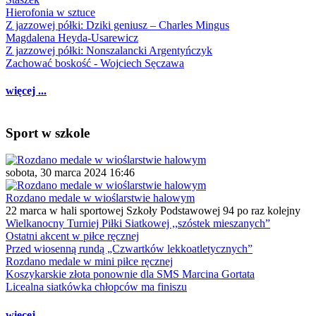
Hierofonia w sztuce
Z jazzowej półki: Dziki geniusz – Charles Mingus
Magdalena Heyda-Usarewicz
Z jazzowej półki: Nonszalancki Argentyńczyk
Zachować boskość - Wojciech Sęczawa
więcej ...
Sport w szkole
sobota, 30 marca 2024 16:46
Rozdano medale w wioślarstwie halowym
22 marca w hali sportowej Szkoły Podstawowej 94 po raz kolejny
Wielkanocny Turniej Piłki Siatkowej ,,szóstek mieszanych”
Ostatni akcent w piłce ręcznej
Przed wiosenną rundą „Czwartków lekkoatletycznych”
Rozdano medale w mini piłce ręcznej
Koszykarskie złota ponownie dla SMS Marcina Gortata
Licealna siatkówka chłopców ma finiszu
więcej ...