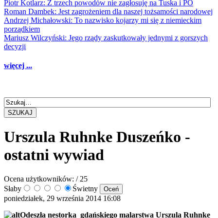
Piotr Kotlarz: Z trzech powodów nie zagłosuję na Tuska i PO
Roman Dambek: Jest zagrożeniem dla naszej tożsamości narodowej
Andrzej Michałowski: To nazwisko kojarzy mi się z niemieckim
porządkiem
Mariusz Wilczyński: Jego rządy zaskutkowały jednymi z gorszych
decyzji
więcej ...
SZUKAJ
Urszula Ruhnke Duszeńko -
ostatni wywiad
Ocena użytkowników:
/ 25
Słaby
Świetny
poniedziałek, 29 września 2014 16:08
Odeszła nestorka gdańskiego malarstwa Urszula Ruhnke