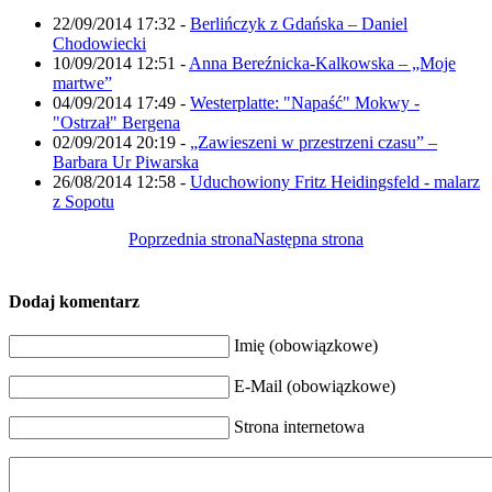
22/09/2014 17:32
-
Berlińczyk z Gdańska – Daniel
Chodowiecki
10/09/2014 12:51
-
Anna Bereźnicka-Kalkowska – „Moje
martwe”
04/09/2014 17:49
-
Westerplatte: "Napaść" Mokwy -
"Ostrzał" Bergena
02/09/2014 20:19
-
„Zawieszeni w przestrzeni czasu” –
Barbara Ur Piwarska
26/08/2014 12:58
-
Uduchowiony Fritz Heidingsfeld - malarz
z Sopotu
Poprzednia strona
Następna strona
Dodaj komentarz
Imię (obowiązkowe)
E-Mail (obowiązkowe)
Strona internetowa