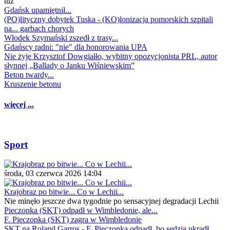
tuż
Gdańsk upamiętnił...
(PO)lityczny dobytek Tuska - (KO)lonizacja pomorskich szpitali
na... garbach chorych
Włodek Szymański zszedł z trasy...
Gdańscy radni: "nie" dla honorowania UPA
Nie żyje Krzysztof Dowgiałło, wybitny opozycjonista PRL, autor
słynnej „Ballady o Janku Wiśniewskim”
Beton twardy...
Kruszenie betonu
więcej ...
Sport
środa, 03 czerwca 2026 14:04
Krajobraz po bitwie... Co w Lechii...
Nie minęło jeszcze dwa tygodnie po sensacyjnej degradacji Lechii
Pieczonka (SKT) odpadł w Wimbledonie, ale...
F. Pieczonka (SKT) zagra w Wimbledonie
SKT na Roland Garros - F. Pieczonka odpadł, bo sędzia ukradł...