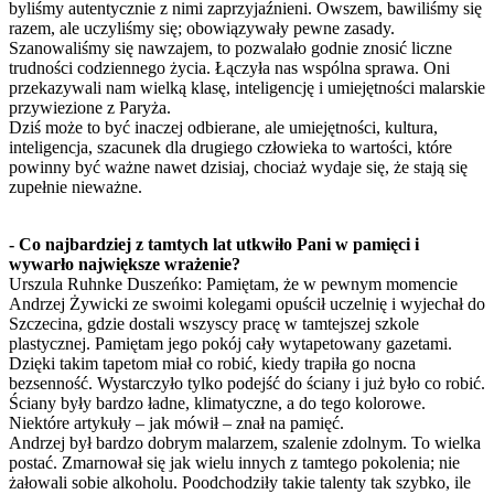
byliśmy autentycznie z nimi zaprzyjaźnieni. Owszem, bawiliśmy się
razem, ale uczyliśmy się; obowiązywały pewne zasady.
Szanowaliśmy się nawzajem, to pozwalało godnie znosić liczne
trudności codziennego życia. Łączyła nas wspólna sprawa. Oni
przekazywali nam wielką klasę, inteligencję i umiejętności malarskie
przywiezione z Paryża.
Dziś może to być inaczej odbierane, ale umiejętności, kultura,
inteligencja, szacunek dla drugiego człowieka to wartości, które
powinny być ważne nawet dzisiaj, chociaż wydaje się, że stają się
zupełnie nieważne.
- Co najbardziej z tamtych lat utkwiło Pani w pamięci i
wywarło największe wrażenie?
Urszula Ruhnke Duszeńko: Pamiętam, że w pewnym momencie
Andrzej Żywicki ze swoimi kolegami opuścił uczelnię i wyjechał do
Szczecina, gdzie dostali wszyscy pracę w tamtejszej szkole
plastycznej. Pamiętam jego pokój cały wytapetowany gazetami.
Dzięki takim tapetom miał co robić, kiedy trapiła go nocna
bezsenność. Wystarczyło tylko podejść do ściany i już było co robić.
Ściany były bardzo ładne, klimatyczne, a do tego kolorowe.
Niektóre artykuły – jak mówił – znał na pamięć.
Andrzej był bardzo dobrym malarzem, szalenie zdolnym. To wielka
postać. Zmarnował się jak wielu innych z tamtego pokolenia; nie
żałowali sobie alkoholu. Poodchodziły takie talenty tak szybko, ile