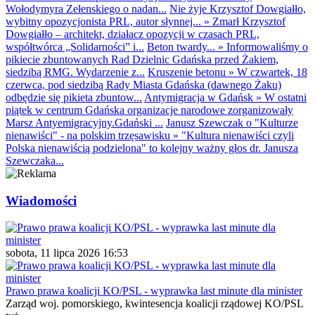
Wołodymyra Zełenskiego o nadan...
Nie żyje Krzysztof Dowgiałło,
wybitny opozycjonista PRL, autor słynnej...
»
Zmarł Krzysztof
Dowgiałło – architekt, działacz opozycji w czasach PRL,
współtwórca „Solidarności” i...
Beton twardy...
»
Informowaliśmy o
pikiecie zbuntowanych Rad Dzielnic Gdańska przed Żakiem,
siedzibą RMG. Wydarzenie z...
Kruszenie betonu
»
W czwartek, 18
czerwca, pod siedzibą Rady Miasta Gdańska (dawnego Żaku)
odbędzie się pikieta zbuntow...
Antymigracja w Gdańsk
»
W ostatni
piątek w centrum Gdańska organizacje narodowe zorganizowały
Marsz Antyemigracyjny.Gdański ...
Janusz Szewczak o "Kulturze
nienawiści" - na polskim trzęsawisku
»
"Kultura nienawiści czyli
Polska nienawiścią podzielona" to kolejny ważny głos dr. Janusza
Szewczaka...
Wiadomości
sobota, 11 lipca 2026 16:53
Prawo prawa koalicji KO/PSL - wyprawka last minute dla minister
Zarząd woj. pomorskiego, kwintesencja koalicji rządowej KO/PSL