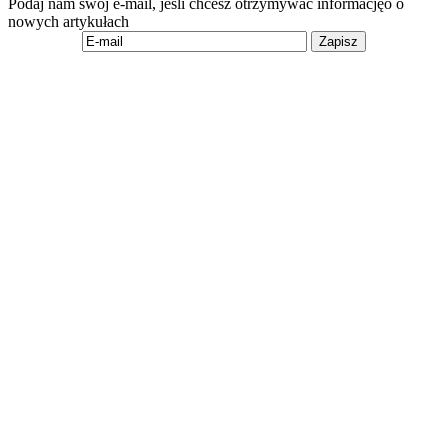
Podaj nam swój e-mail, jeśli chcesz otrzymywać informacjęo o
nowych artykułach
Zapisz