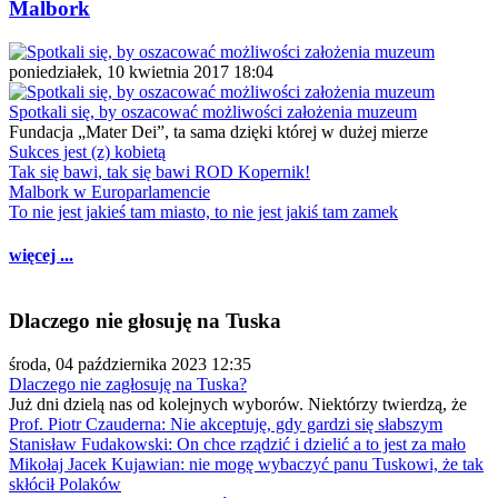
Malbork
poniedziałek, 10 kwietnia 2017 18:04
Spotkali się, by oszacować możliwości założenia muzeum
Fundacja „Mater Dei”, ta sama dzięki której w dużej mierze
Sukces jest (z) kobietą
Tak się bawi, tak się bawi ROD Kopernik!
Malbork w Europarlamencie
To nie jest jakieś tam miasto, to nie jest jakiś tam zamek
więcej ...
Dlaczego nie głosuję na Tuska
środa, 04 października 2023 12:35
Dlaczego nie zagłosuję na Tuska?
Już dni dzielą nas od kolejnych wyborów. Niektórzy twierdzą, że
Prof. Piotr Czauderna: Nie akceptuję, gdy gardzi się słabszym
Stanisław Fudakowski: On chce rządzić i dzielić a to jest za mało
Mikołaj Jacek Kujawian: nie mogę wybaczyć panu Tuskowi, że tak
skłócił Polaków