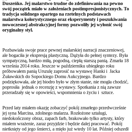
Duszeńko. Jej malarstwo trudne do zdefiniowania na pewno
swój początek miało w założeniach postimpresjonistycznych. To
tradycja solidnego opartego na rzetelnych podstawach
malarstwa kolorystycznego oraz eksperymenty i poszukiwania
nowoczesnej abstrakcyjnej formy pozwoliły jej wyłonić swój
oryginalny styl.
Pozbawiała swoje prace pewnej malarskiej narracji znaczeniowej,
ale bogaciła je ekspresją plastyczną. Dążyła do pełnej syntezy. Była
sympatyczną, bardzo miłą, pogodną, ciepłą starszą panią. Zmarła 18
września 2014 roku. Jeszcze w październiku ubiegłego roku
próbowałem panią Urszulę zaprosić na wystawę Hanki i Jacka
Żuławskich do Sopockiego Domu Aukcyjnego. Bardzo
podziękowała, ale jej biodro było w złym stanie, nie mogła chodzić,
poprosiła jednak o recenzję z wystawy. Spotkania z nią zawsze
przeradzały się w opowieści, wspomnienia o życiu i sztuce.
Przed laty miałem okazję zobaczyć pokój zmarłego przedwcześnie
jej syna Marcina, zdolnego malarza. Rozłożone sztalugi,
niedokończony obraz, zapach farb, brakowało tylko artysty, który
miałem wrażenie, zaraz przyjdzie i będzie dalej pracować. Pokój
nietknięty od jego śmierci, a mięło już wtedy 10 lat. Później odszedł