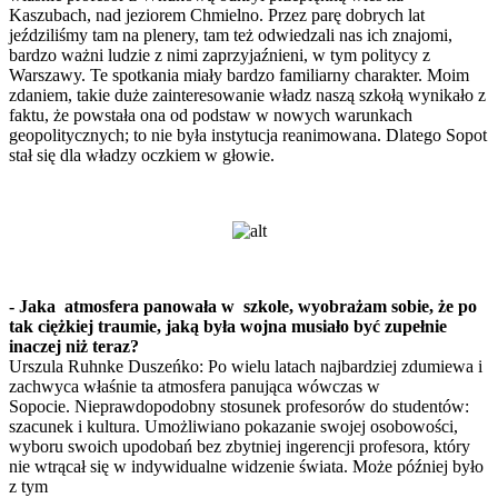
Kaszubach, nad jeziorem Chmielno. Przez parę dobrych lat
jeździliśmy tam na plenery, tam też odwiedzali nas ich znajomi,
bardzo ważni ludzie z nimi zaprzyjaźnieni, w tym politycy z
Warszawy. Te spotkania miały bardzo familiarny charakter. Moim
zdaniem, takie duże zainteresowanie władz naszą szkołą wynikało z
faktu, że powstała ona od podstaw w nowych warunkach
geopolitycznych; to nie była instytucja reanimowana. Dlatego Sopot
stał się dla władzy oczkiem w głowie.
- Jaka atmosfera panowała w szkole, wyobrażam sobie, że po
tak ciężkiej traumie, jaką była wojna musiało być zupełnie
inaczej niż teraz?
Urszula Ruhnke Duszeńko: Po wielu latach najbardziej zdumiewa i
zachwyca właśnie ta atmosfera panująca wówczas w
Sopocie. Nieprawdopodobny stosunek profesorów do studentów:
szacunek i kultura. Umożliwiano pokazanie swojej osobowości,
wyboru swoich upodobań bez zbytniej ingerencji profesora, który
nie wtrącał się w indywidualne widzenie świata. Może później było
z tym