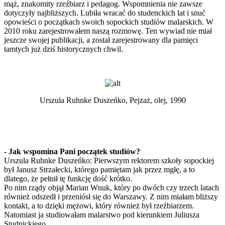
mąż, znakomity rzeźbiarz i pedagog. Wspomnienia nie zawsze
dotyczyły najbliższych. Lubiła wracać do studenckich lat i snuć
opowieści o początkach swoich sopockich studiów malarskich. W
2010 roku zarejestrowałem naszą rozmowę. Ten wywiad nie miał
jeszcze swojej publikacji, a został zarejestrowany dla pamięci
tamtych już dziś historycznych chwil.
Urszula Ruhnke Duszeńko, Pejzaż, olej, 1990
- Jak wspomina Pani początek studiów?
Urszula Ruhnke Duszeńko: Pierwszym rektorem szkoły sopockiej
był Janusz Strzałecki, którego pamiętam jak przez mgłę, a to
dlatego, że pełnił tę funkcję dość krótko.
Po nim rządy objął Marian Wnuk, który po dwóch czy trzech latach
również odszedł i przeniósł się do Warszawy. Z nim miałam bliższy
kontakt, a to dzięki mężowi, który również był rzeźbiarzem.
Natomiast ja studiowałam malarstwo pod kierunkiem Juliusza
Studnickiego.