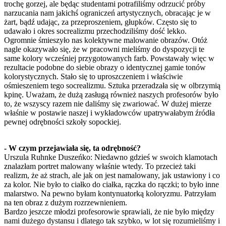
trochę gorzej, ale będąc studentami potrafiliśmy odrzucić próby
narzucania nam jakichś ograniczeń artystycznych, obracając je w
żart, bądź udając, za przeproszeniem, głupków. Często się to
udawało i okres socrealizmu przechodziliśmy dość lekko.
Ogromnie śmieszyło nas kolektywne malowanie obrazów. Otóż
nagle okazywało się, że w pracowni mieliśmy do dyspozycji te
same kolory wcześniej przygotowanych farb. Powstawały więc w
rezultacie podobne do siebie obrazy o identycznej gamie tonów
kolorystycznych. Stało się to uproszczeniem i właściwie
ośmieszeniem tego socrealizmu. Sztuka przeradzała się w olbrzymią
kpinę. Uważam, że dużą zasługą również naszych profesorów było
to, że wszyscy razem nie daliśmy się zwariować. W dużej mierze
właśnie w postawie naszej i wykładowców upatrywałabym źródła
pewnej odrębności szkoły sopockiej.
- W czym przejawiała się, ta odrębność?
Urszula Ruhnke Duszeńko: Niedawno gdzieś w swoich klamotach
znalazłam portret malowany właśnie wtedy. To przecież taki
realizm, że aż strach, ale jak on jest namalowany, jak ustawiony i co
za kolor. Nie było to ciałko do ciałka, rączka do rączki; to było inne
malarstwo. Na pewno byłam kontynuatorką koloryzmu. Patrzyłam
na ten obraz z dużym rozrzewnieniem.
Bardzo jeszcze młodzi profesorowie sprawiali, że nie było między
nami dużego dystansu i dlatego tak szybko, w lot się rozumieliśmy i