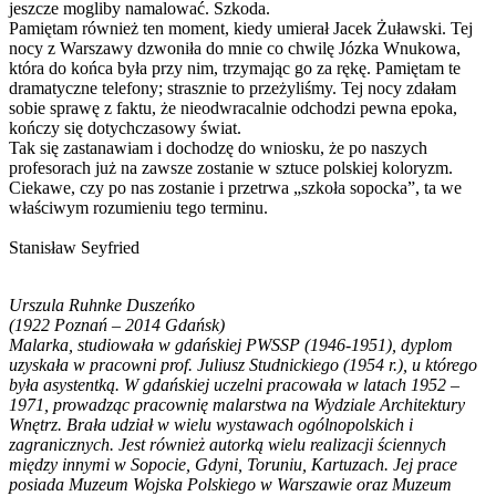
jeszcze mogliby namalować. Szkoda.
Pamiętam również ten moment, kiedy umierał Jacek Żuławski. Tej
nocy z Warszawy dzwoniła do mnie co chwilę Józka Wnukowa,
która do końca była przy nim, trzymając go za rękę. Pamiętam te
dramatyczne telefony; strasznie to przeżyliśmy. Tej nocy zdałam
sobie sprawę z faktu, że nieodwracalnie odchodzi pewna epoka,
kończy się dotychczasowy świat.
Tak się zastanawiam i dochodzę do wniosku, że po naszych
profesorach już na zawsze zostanie w sztuce polskiej koloryzm.
Ciekawe, czy po nas zostanie i przetrwa „szkoła sopocka”, ta we
właściwym rozumieniu tego terminu.
Stanisław Seyfried
Urszula Ruhnke Duszeńko
(1922 Poznań – 2014 Gdańsk)
Malarka, studiowała w gdańskiej PWSSP (1946-1951), dyplom
uzyskała w pracowni prof. Juliusz Studnickiego (1954 r.), u którego
była asystentką. W gdańskiej uczelni pracowała w latach 1952 –
1971, prowadząc pracownię malarstwa na Wydziale Architektury
Wnętrz. Brała udział w wielu wystawach ogólnopolskich i
zagranicznych. Jest również autorką wielu realizacji ściennych
między innymi w Sopocie, Gdyni, Toruniu, Kartuzach. Jej prace
posiada Muzeum Wojska Polskiego w Warszawie oraz Muzeum