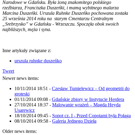
Narodowe w Gdańsku. Była żoną znakomitego polskiego
rzeźbiarza, Franciszka Duszeńki, i mamą wybitnego malarza
Marcina Duszeńki. Urszula Ruhnke Duszeńko pochowana została
25 września 2014 roku na starym Cmentarzu Centralnym
„Srebrzysko” w Gdańsku - Wrzeszczu. Spoczęła obok swoich
najbliższych, męża i syna.
Inne artykuły związane z:
urszula ruhnke duszeńko
Tweet
Newer news items:
10/11/2014 18:51
-
Czesław Tumielewicz – Od geometrii do
groteski
01/11/2014 09:08
-
Gdańskie zbiory w Instytucie Herdera
27/10/2014 18:37
-
Malowanie wrażeń – Magda Heyda
Usarewicz
18/10/2014 09:45
-
Sopot cz. I - Przed Copotami była Połąga
08/10/2014 09:58
-
Galeria Jednego Dzieła
Older news items: