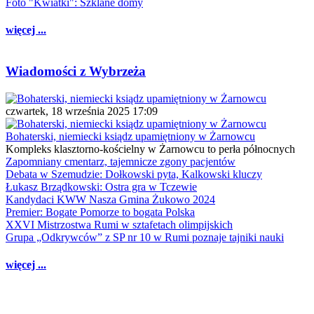
Foto "Kwiatki": Szklane domy
więcej ...
Wiadomości z Wybrzeża
czwartek, 18 września 2025 17:09
Bohaterski, niemiecki ksiądz upamiętniony w Żarnowcu
Kompleks klasztorno-kościelny w Żarnowcu to perła północnych
Zapomniany cmentarz, tajemnicze zgony pacjentów
Debata w Szemudzie: Dołkowski pyta, Kalkowski kluczy
Łukasz Brządkowski: Ostra gra w Tczewie
Kandydaci KWW Nasza Gmina Żukowo 2024
Premier: Bogate Pomorze to bogata Polska
XXVI Mistrzostwa Rumi w sztafetach olimpijskich
Grupa „Odkrywców” z SP nr 10 w Rumi poznaje tajniki nauki
więcej ...