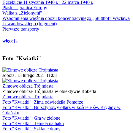
Egzekucje 11 stycznia 1940 r. i 22 marca 1940 r.
Piaski – granica Europy
Walka z „Zielonymi”
Wspomnienia więźnia obozu koncentracyjnego „Stutthof” Wacława
Lewandowskiego (fragment)
Pierwsze transporty
więcej ...
Foto "Kwiatki"
sobota, 13 lutego 2021 11:08
Zimowe oblicza Trójmiasta
Zimowe oblicze Trójmiasta w obiektywie Roberta
Zimowe oblicza Trójmiasta
Foto "Kwiatki": Zima odwiedziła Pomorze
Foto "Kwiatki": Bursztynowy ołtarz w kościele św. Brygidy w
Gdańsku
Foto "Kwiatki": Gra w zielone
Foto "Kwiatki": Temida na haku
Foto "Kwiatki": Szklane domy