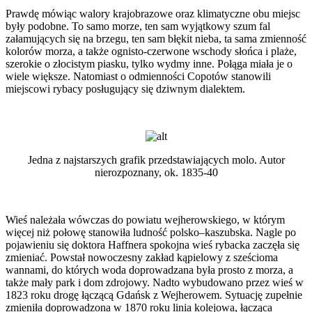
Prawdę mówiąc walory krajobrazowe oraz klimatyczne obu miejsc
były podobne. To samo morze, ten sam wyjątkowy szum fal
załamujących się na brzegu, ten sam błękit nieba, ta sama zmienność
kolorów morza, a także ognisto-czerwone wschody słońca i plaże,
szerokie o złocistym piasku, tylko wydmy inne. Połąga miała je o
wiele większe. Natomiast o odmienności Copotów stanowili
miejscowi rybacy posługujący się dziwnym dialektem.
Jedna z najstarszych grafik przedstawiających molo. Autor
nierozpoznany, ok. 1835-40
Wieś należała wówczas do powiatu wejherowskiego, w którym
więcej niż połowę stanowiła ludność polsko–kaszubska. Nagle po
pojawieniu się doktora Haffnera spokojna wieś rybacka zaczęła się
zmieniać. Powstał nowoczesny zakład kąpielowy z sześcioma
wannami, do których woda doprowadzana była prosto z morza, a
także mały park i dom zdrojowy. Nadto wybudowano przez wieś w
1823 roku drogę łączącą Gdańsk z Wejherowem. Sytuację zupełnie
zmieniła doprowadzona w 1870 roku linia kolejowa, łącząca