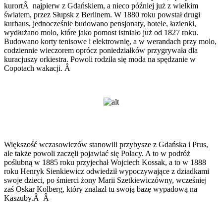
kurortÂ najpierw z Gdańskiem, a nieco później już z wielkim
światem, przez Słupsk z Berlinem. W 1880 roku powstał drugi
kurhaus, jednocześnie budowano pensjonaty, hotele, łazienki,
wydłużano molo, które jako pomost istniało już od 1827 roku.
Budowano korty tenisowe i elektrownię, a w werandach przy molo,
codziennie wieczorem oprócz poniedziałków przygrywała dla
kuracjuszy orkiestra. Powoli rodziła się moda na spędzanie w
Copotach wakacji. Â
Większość wczasowiczów stanowili przybysze z Gdańska i Prus,
ale także powoli zaczęli pojawiać się Polacy. A to w podróż
poślubną w 1885 roku przyjechał Wojciech Kossak, a to w 1888
roku Henryk Sienkiewicz odwiedził wypoczywające z dziadkami
swoje dzieci, po śmierci żony Marii Szetkiewiczówny, wcześniej
zaś Oskar Kolberg, który znalazł tu swoją bazę wypadową na
Kaszuby.Â Â