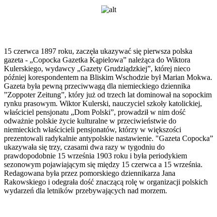
15 czerwca 1897 roku, zaczęła ukazywać się pierwsza polska
gazeta - „Copocka Gazetka Kąpielowa” należąca do Wiktora
Kulerskiego, wydawcy „Gazety Grudziądzkiej”, której nieco
później korespondentem na Bliskim Wschodzie był Marian Mokwa.
Gazeta była pewną przeciwwagą dla niemieckiego dziennika
”Zoppoter Zeitung”, który już od trzech lat dominował na sopockim
rynku prasowym. Wiktor Kulerski, nauczyciel szkoły katolickiej,
właściciel pensjonatu „Dom Polski”, prowadził w nim dość
odważnie polskie życie kulturalne w przeciwieństwie do
niemieckich właścicieli pensjonatów, którzy w większości
prezentowali radykalnie antypolskie nastawienie. "Gazeta Copocka”
ukazywała się trzy, czasami dwa razy w tygodniu do
prawdopodobnie 15 września 1903 roku i była periodykiem
sezonowym pojawiającym się między 15 czerwca a 15 września.
Redagowana była przez pomorskiego dziennikarza Jana
Rakowskiego i odegrała dość znaczącą rolę w organizacji polskich
wydarzeń dla letników przebywających nad morzem.