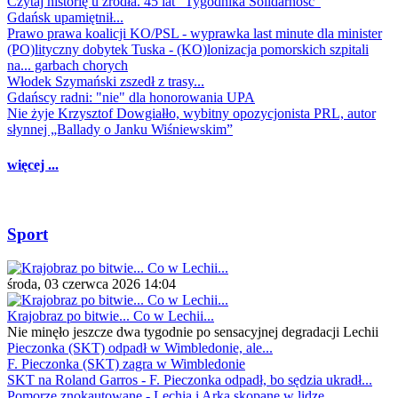
Czytaj historię u źródła. 45 lat "Tygodnika Solidarność"
Gdańsk upamiętnił...
Prawo prawa koalicji KO/PSL - wyprawka last minute dla minister
(PO)lityczny dobytek Tuska - (KO)lonizacja pomorskich szpitali
na... garbach chorych
Włodek Szymański zszedł z trasy...
Gdańscy radni: "nie" dla honorowania UPA
Nie żyje Krzysztof Dowgiałło, wybitny opozycjonista PRL, autor
słynnej „Ballady o Janku Wiśniewskim”
więcej ...
Sport
środa, 03 czerwca 2026 14:04
Krajobraz po bitwie... Co w Lechii...
Nie minęło jeszcze dwa tygodnie po sensacyjnej degradacji Lechii
Pieczonka (SKT) odpadł w Wimbledonie, ale...
F. Pieczonka (SKT) zagra w Wimbledonie
SKT na Roland Garros - F. Pieczonka odpadł, bo sędzia ukradł...
Pomorze znokautowane - Lechia i Arka skopane w lidze