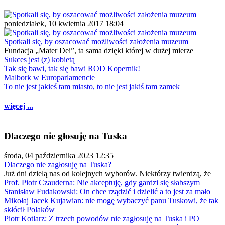
poniedziałek, 10 kwietnia 2017 18:04
Spotkali się, by oszacować możliwości założenia muzeum
Fundacja „Mater Dei”, ta sama dzięki której w dużej mierze
Sukces jest (z) kobietą
Tak się bawi, tak się bawi ROD Kopernik!
Malbork w Europarlamencie
To nie jest jakieś tam miasto, to nie jest jakiś tam zamek
więcej ...
Dlaczego nie głosuję na Tuska
środa, 04 października 2023 12:35
Dlaczego nie zagłosuję na Tuska?
Już dni dzielą nas od kolejnych wyborów. Niektórzy twierdzą, że
Prof. Piotr Czauderna: Nie akceptuję, gdy gardzi się słabszym
Stanisław Fudakowski: On chce rządzić i dzielić a to jest za mało
Mikołaj Jacek Kujawian: nie mogę wybaczyć panu Tuskowi, że tak
skłócił Polaków
Piotr Kotlarz: Z trzech powodów nie zagłosuję na Tuska i PO