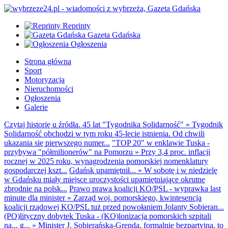
Reprinty
Gazeta Gdańska
Ogłoszenia
Strona główna
Sport
Motoryzacja
Nieruchomości
Ogłoszenia
Galerie
Czytaj historię u źródła. 45 lat "Tygodnika Solidarność"
»
Tygodnik
Solidarność obchodzi w tym roku 45-lecie istnienia. Od chwili
ukazania się pierwszego numer...
"TOP 20" w enklawie Tuska -
przybywa "półmilionerów" na Pomorzu
»
Przy 3,4 proc. inflacji
rocznej w 2025 roku, wynagrodzenia pomorskiej nomenklatury
gospodarczej kszt...
Gdańsk upamiętnił...
»
W sobotę i w niedzielę
w Gdańsku miały miejsce uroczystości upamiętniające okrutne
zbrodnie na polsk...
Prawo prawa koalicji KO/PSL - wyprawka last
minute dla minister
»
Zarząd woj. pomorskiego, kwintesencja
koalicji rządowej KO/PSL tuż przed powołaniem Jolanty Sobieran...
(PO)lityczny dobytek Tuska - (KO)lonizacja pomorskich szpitali
na... g...
»
Minister J. Sobierańska-Grenda, formalnie bezpartyjna, to