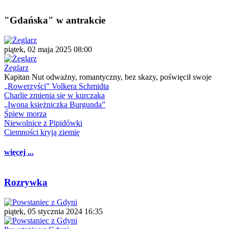
"Gdańska" w antrakcie
piątek, 02 maja 2025 08:00
Żeglarz
Kapitan Nut odważny, romantyczny, bez skazy, poświęcił swoje
„Rowerzyści” Volkera Schmidta
Charlie zmienia się w kurczaka
„Iwona księżniczka Burgunda”
Śpiew morza
Niewolnice z Pipidówki
Ciemności kryją ziemię
więcej ...
Rozrywka
piątek, 05 stycznia 2024 16:35