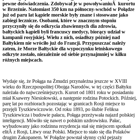
pewne doświadczenia. Zdobywał je w powoływaniuÂ kurortu
w Brzeźnie. Natomiast 350 km na północny-wschód w Połądze
już od paru lat kąpiele morskie były znane i stosowane jako
zabiegi lecznicze. Osobami, które w znacznym stopniu
przyczyniły się do odkrycia zbawiennych dla zdrowia,
bałtyckich kąpieli byli francuscy medycy, biorący udział w
kampanii rosyjskiej. Wielu z nich, osiadłszy później nad
Bałtykiem nie wróciło już do Francji. Przypuszczać należy
zatem, że Morze Bałtyckie dla wypoczynku letniskowego
odkryte zostało, niezależnie od siebie przynajmniej w kilku
różnych miejscach.
Wydaje się, że Połąga na Żmudzi przynależna jeszcze w XVIII
wieku do Rzeczpospolitej Obojga Narodów, w tej części Bałtyku
należała do najwcześniejszych. Kurort od 1801 roku w posiadaniu
miał Ksawery Niesiołowski, a następnie rodzina Potockich. Później,
parę lat po rozbiorach pozostając w granicach Rosji miejsce to
przejęli Tyszkiewiczowie. Od roku 1893, po ślubie Feliksa
Tyszkiewicza i budowie pałacu, Połąga przeżywała najazd polskiej
inteligencji. Mówiło się nawet o polskim uzdrowisku. Pałac,
wybudowany jako rodzinna rezydencja stał się miejscem spotkań
elitÂ z Rosji, Litwy oraz Polski. Miejsce to stało się dla Polaków
drugim Zakopanem. W Połądze powstał słynny cykl pejzaży