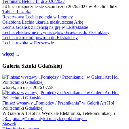
Terminarz Betclic I ligi 2026/2027
24 lipca rozpocznie się sezon sezon 2026/2027 w Betclic I lidze.
Tablica Łazarka
Rezerwowa Lechia poległa w Legnicy
Osłabiona Lechia ukarała nieskuteczną Arkę
Lechia Gdańsk z licencją na grę w Ekstraklasie
Lechia efektownie przypieczętowała awans do Ekstraklasy
Lechia o krok od powrotu do Ekstraklasy
Lechia rozbita w Rzeszowie
więcej ...
Galeria Sztuki Gdańskiej
wtorek, 26 maja 2026 07:58
Finisaż wystawy „Pomiędzy / Przenikania” w Galerii Art Hol
Politechniki Gdańskiej
W Galerii Art Hol na Wydziale Elektroniki, Telekomunikacji i
„Racjonalny” romantyk i mistyk epoki danych
Staszek
Hierofonia w sztuce