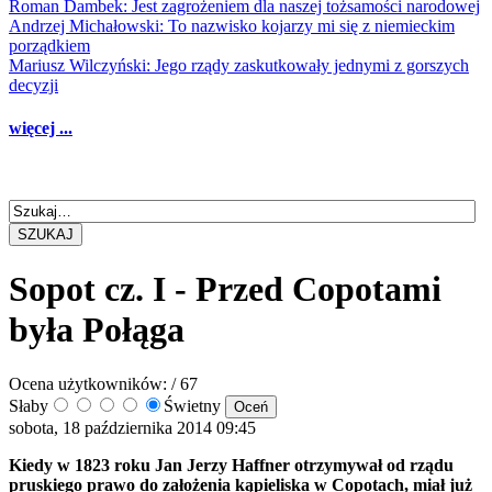
Roman Dambek: Jest zagrożeniem dla naszej tożsamości narodowej
Andrzej Michałowski: To nazwisko kojarzy mi się z niemieckim
porządkiem
Mariusz Wilczyński: Jego rządy zaskutkowały jednymi z gorszych
decyzji
więcej ...
SZUKAJ
Sopot cz. I - Przed Copotami
była Połąga
Ocena użytkowników:
/ 67
Słaby
Świetny
sobota, 18 października 2014 09:45
Kiedy w 1823 roku Jan Jerzy Haffner otrzymywał od rządu
pruskiego prawo do założenia kąpieliska w Copotach, miał już