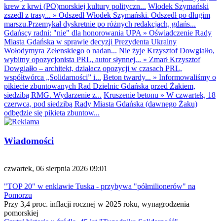
krew z krwi (PO)morskiej kultury polityczn...
Włodek Szymański
zszedł z trasy...
»
Odszedł Włodek Szymański. Odszedł po długim
marszu.Przemykał dyskretnie po różnych redakcjach, gdańs...
Gdańscy radni: "nie" dla honorowania UPA
»
Oświadczenie Rady
Miasta Gdańska w sprawie decyzji Prezydenta Ukrainy
Wołodymyra Zełenskiego o nadan...
Nie żyje Krzysztof Dowgiałło,
wybitny opozycjonista PRL, autor słynnej...
»
Zmarł Krzysztof
Dowgiałło – architekt, działacz opozycji w czasach PRL,
współtwórca „Solidarności” i...
Beton twardy...
»
Informowaliśmy o
pikiecie zbuntowanych Rad Dzielnic Gdańska przed Żakiem,
siedzibą RMG. Wydarzenie z...
Kruszenie betonu
»
W czwartek, 18
czerwca, pod siedzibą Rady Miasta Gdańska (dawnego Żaku)
odbędzie się pikieta zbuntow...
Wiadomości
czwartek, 06 sierpnia 2026 09:01
"TOP 20" w enklawie Tuska - przybywa "półmilionerów" na
Pomorzu
Przy 3,4 proc. inflacji rocznej w 2025 roku, wynagrodzenia
pomorskiej