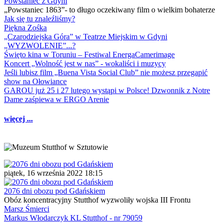
Powstaniec z Gdyni
„Powstaniec 1863”- to długo oczekiwany film o wielkim bohaterze
Jak się tu znaleźliśmy?
Piękna Zośka
„Czarodziejska Góra” w Teatrze Miejskim w Gdyni
„WYZWOLENIE”...?
Święto kina w Toruniu – Festiwal EnergaCamerimage
Koncert „Wolność jest w nas” - wokaliści i muzycy
Jeśli lubisz film „Buena Vista Social Club” nie możesz przegapić
show na Ołowiance
GAROU już 25 i 27 lutego wystąpi w Polsce! Dzwonnik z Notre
Dame zaśpiewa w ERGO Arenie
więcej ...
piątek, 16 września 2022 18:15
2076 dni obozu pod Gdańskiem
Obóz koncentracyjny Stutthof wyzwoliły wojska III Frontu
Marsz Śmierci
Markus Włodarczyk KL Stutthof - nr 79059