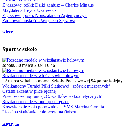
Z jazzowej półki: Dziki geniusz – Charles Mingus
Magdalena Heyda-Usarewicz
Z jazzowej półki: Nonszalancki Argentyńczyk
Zachować boskość - Wojciech Sęczawa
więcej ...
Sport w szkole
sobota, 30 marca 2024 16:46
Rozdano medale w wioślarstwie halowym
22 marca w hali sportowej Szkoły Podstawowej 94 po raz kolejny
Wielkanocny Turniej Piłki Siatkowej ,,szóstek mieszanych”
Ostatni akcent w piłce ręcznej
Przed wiosenną rundą „Czwartków lekkoatletycznych”
Rozdano medale w mini piłce ręcznej
Koszykarskie złota ponownie dla SMS Marcina Gortata
Licealna siatkówka chłopców ma finiszu
więcej ...