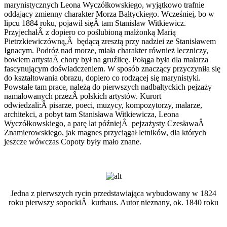
marynistycznych Leona Wyczółkowskiego, wyjątkowo trafnie
oddający zmienny charakter Morza Bałtyckiego. Wcześniej, bo w
lipcu 1884 roku, pojawił sięÂ tam Stanisław Witkiewicz.
PrzyjechałÂ z dopiero co poślubioną małżonką Marią
Pietrzkiewiczówną,Â będącą zresztą przy nadziei ze Stanisławem
Ignacym. Podróż nad morze, miała charakter również leczniczy,
bowiem artystaÂ chory był na gruźlicę. Połąga była dla malarza
fascynującym doświadczeniem. W sposób znaczący przyczyniła się
do kształtowania obrazu, dopiero co rodzącej się marynistyki.
Powstałe tam prace, należą do pierwszych nadbałtyckich pejzaży
namalowanych przezÂ polskich artystów. Kurort
odwiedzali:Â pisarze, poeci, muzycy, kompozytorzy, malarze,
architekci, a pobyt tam Stanisława Witkiewicza, Leona
Wyczółkowskiego, a parę lat późniejÂ pejzażysty CzesławaÂ
Znamierowskiego, jak magnes przyciągał letników, dla których
jeszcze wówczas Copoty były mało znane.
Jedna z pierwszych rycin przedstawiająca wybudowany w 1824
roku pierwszy sopockiÂ kurhaus. Autor nieznany, ok. 1840 roku