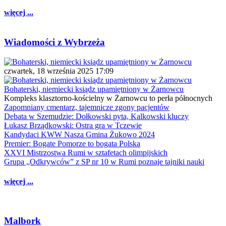
więcej ...
Wiadomości z Wybrzeża
czwartek, 18 września 2025 17:09
Bohaterski, niemiecki ksiądz upamiętniony w Żarnowcu
Kompleks klasztorno-kościelny w Żarnowcu to perła północnych
Zapomniany cmentarz, tajemnicze zgony pacjentów
Debata w Szemudzie: Dołkowski pyta, Kalkowski kluczy
Łukasz Brządkowski: Ostra gra w Tczewie
Kandydaci KWW Nasza Gmina Żukowo 2024
Premier: Bogate Pomorze to bogata Polska
XXVI Mistrzostwa Rumi w sztafetach olimpijskich
Grupa „Odkrywców” z SP nr 10 w Rumi poznaje tajniki nauki
więcej ...
Malbork