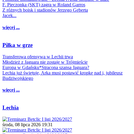
F. Pieczonka (SKT) zagra w Roland Garros
Z różnych boisk i stadionów Jerzego Geberta
Jacek...
więcej ...
Piłka w grze
Transferowa ofensywa w Lechii trwa
Młodzież z Jaguara nie zostaje w Trójmieście
Europa w Gdańsku*Stracona szansa Jaguara?
Lechia już świętuje, Arka musi postawić kropkę nad i, jubileusz
Budziwojskiego
więcej ...
Lechia
środa, 08 lipca 2026 19:31