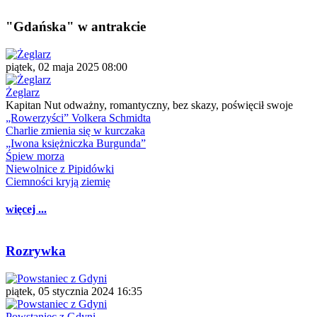
"Gdańska" w antrakcie
piątek, 02 maja 2025 08:00
Żeglarz
Kapitan Nut odważny, romantyczny, bez skazy, poświęcił swoje
„Rowerzyści” Volkera Schmidta
Charlie zmienia się w kurczaka
„Iwona księżniczka Burgunda”
Śpiew morza
Niewolnice z Pipidówki
Ciemności kryją ziemię
więcej ...
Rozrywka
piątek, 05 stycznia 2024 16:35
Powstaniec z Gdyni