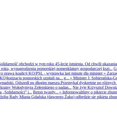
olidarność obchodzi w tym roku 45-lecie istnienia. Od chwili ukazania
25 roku, wynagrodzenia pomorskiej nomenklatury gospodarczej kszt...
G
o prawa koalicji KO/PSL - wyprawka last minute dla minister
»
Zarzą
O)lonizacja pomorskich szpitali na... g...
»
Minister J. Sobierańska-G
mański. Odszedł po długim marszu.Przemykał dyskretnie po różnych r
krainy Wołodymyra Zełenskiego o nadan...
Nie żyje Krzysztof Dowgiał
„Solidarności” i...
Beton twardy...
»
Informowaliśmy o pikiecie zbu
dzibą Rady Miasta Gdańska (dawnego Żaku) odbędzie się pikieta zbun