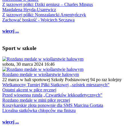
Z jazzowej półki: Dziki geniusz – Charles Mingus
Magdalena Heyda-Usarewicz
Z jazzowej półki: Nonszalancki Argentyńczyk
Zachować boskość - Wojciech Sęczawa
więcej ...
Sport w szkole
sobota, 30 marca 2024 16:46
Rozdano medale w wioślarstwie halowym
22 marca w hali sportowej Szkoły Podstawowej 94 po raz kolejny
Wielkanocny Turniej Piłki Siatkowej ,,szóstek mieszanych”
Ostatni akcent w piłce ręcznej
Przed wiosenną rundą „Czwartków lekkoatletycznych”
Rozdano medale w mini piłce ręcznej
Koszykarskie złota ponownie dla SMS Marcina Gortata
Licealna siatkówka chłopców ma finiszu
więcej ...