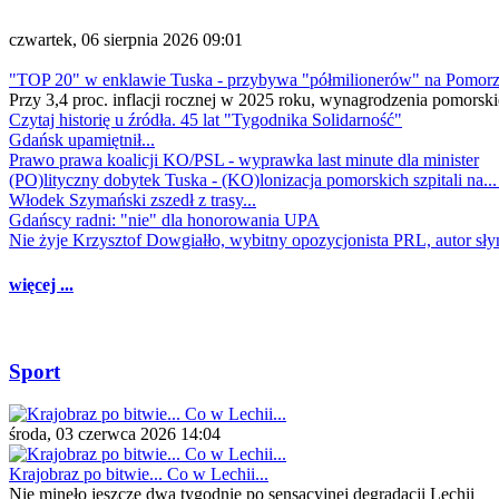
czwartek, 06 sierpnia 2026 09:01
"TOP 20" w enklawie Tuska - przybywa "półmilionerów" na Pomor
Przy 3,4 proc. inflacji rocznej w 2025 roku, wynagrodzenia pomorski
Czytaj historię u źródła. 45 lat "Tygodnika Solidarność"
Gdańsk upamiętnił...
Prawo prawa koalicji KO/PSL - wyprawka last minute dla minister
(PO)lityczny dobytek Tuska - (KO)lonizacja pomorskich szpitali na..
Włodek Szymański zszedł z trasy...
Gdańscy radni: "nie" dla honorowania UPA
Nie żyje Krzysztof Dowgiałło, wybitny opozycjonista PRL, autor sł
więcej ...
Sport
środa, 03 czerwca 2026 14:04
Krajobraz po bitwie... Co w Lechii...
Nie minęło jeszcze dwa tygodnie po sensacyjnej degradacji Lechii