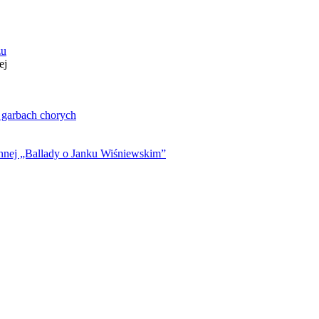
zu
ej
. garbach chorych
ynnej „Ballady o Janku Wiśniewskim”