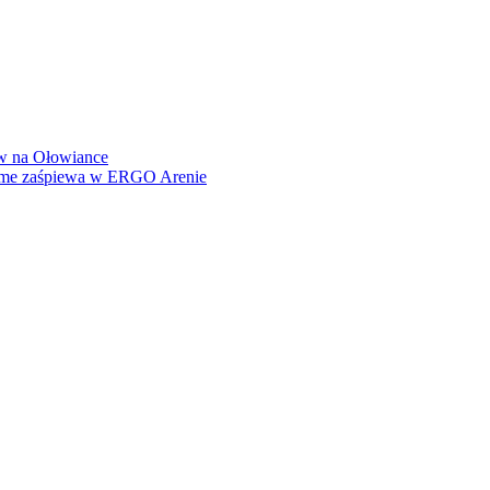
how na Ołowiance
Dame zaśpiewa w ERGO Arenie