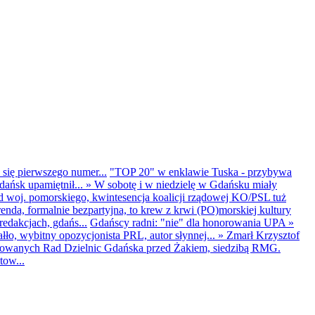
 się pierwszego numer...
"TOP 20" w enklawie Tuska - przybywa
dańsk upamiętnił...
»
W sobotę i w niedzielę w Gdańsku miały
d woj. pomorskiego, kwintesencja koalicji rządowej KO/PSL tuż
renda, formalnie bezpartyjna, to krew z krwi (PO)morskiej kultury
edakcjach, gdańs...
Gdańscy radni: "nie" dla honorowania UPA
»
ło, wybitny opozycjonista PRL, autor słynnej...
»
Zmarł Krzysztof
ntowanych Rad Dzielnic Gdańska przed Żakiem, siedzibą RMG.
tow...