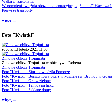
Walka z „Zielonymi”
Wspomnienia więźnia obozu koncentracyjnego „Stutthof” Wacława 
Pierwsze transporty
więcej ...
Foto "Kwiatki"
sobota, 13 lutego 2021 11:08
Zimowe oblicza Trójmiasta
Zimowe oblicze Trójmiasta w obiektywie Roberta
Zimowe oblicza Trójmiasta
Foto "Kwiatki": Zima odwiedziła Pomorze
Foto "Kwiatki": Bursztynowy ołtarz w kościele św. Brygidy w Gdań
Foto "Kwiatki": Gra w zielone
Foto "Kwiatki": Temida na haku
Foto "Kwiatki": Szklane domy
więcej ...