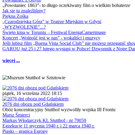
„Powstaniec 1863”- to długo oczekiwany film o wielkim bohaterze
Jak się tu znaleźliśmy?
Piękna Zośka
„Czarodziejska Góra” w Teatrze Miejskim w Gdyni
„WYZWOLENIE”...?
Święto kina w Toruniu – Festiwal EnergaCamerimage
Koncert „Wolność jest w nas” - wokaliści i muzycy
Jeśli lubisz film „Buena Vista Social Club” nie możesz przegapić s
GAROU już 25 i 27 lutego wystąpi w Polsce! Dzwonnik z Notre 
więcej ...
piątek, 16 września 2022 18:15
2076 dni obozu pod Gdańskiem
Obóz koncentracyjny Stutthof wyzwoliły wojska III Frontu
Marsz Śmierci
Markus Włodarczyk KL Stutthof - nr 79059
Egzekucje 11 stycznia 1940 r. i 22 marca 1940 r.
Piaski – granica Europy