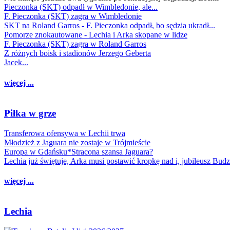
Pieczonka (SKT) odpadł w Wimbledonie, ale...
F. Pieczonka (SKT) zagra w Wimbledonie
SKT na Roland Garros - F. Pieczonka odpadł, bo sędzia ukradł...
Pomorze znokautowane - Lechia i Arka skopane w lidze
F. Pieczonka (SKT) zagra w Roland Garros
Z różnych boisk i stadionów Jerzego Geberta
Jacek...
więcej ...
Piłka w grze
Transferowa ofensywa w Lechii trwa
Młodzież z Jaguara nie zostaje w Trójmieście
Europa w Gdańsku*Stracona szansa Jaguara?
Lechia już świętuje, Arka musi postawić kropkę nad i, jubileusz Bud
więcej ...
Lechia