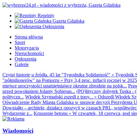
Reprinty
Gazeta Gdańska
Ogłoszenia
Strona główna
Sport
Motoryzacja
Nieruchomości
Ogłoszenia
Galerie
Czytaj historię u źródła. 45 lat "Tygodnika Solidarność"
»
Tygodnik S
"półmilionerów" na Pomorzu
»
Przy 3,4 proc. inflacji rocznej w 20
miejsce uroczystości upamiętniające okrutne zbrodnie na polsk...
Praw
przed powołaniem Jolanty Sobieran...
(PO)lityczny dobytek Tuska - (K
polityczn...
Włodek Szymański zszedł z trasy...
»
Odszedł Włodek Szy
Oświadczenie Rady Miasta Gdańska w sprawie decyzji Prezydenta U
Dowgiałło – architekt, działacz opozycji w czasach PRL, współtwórca 
Wydarzenie z...
Kruszenie betonu
»
W czwartek, 18 czerwca, pod sie
Wiadomości