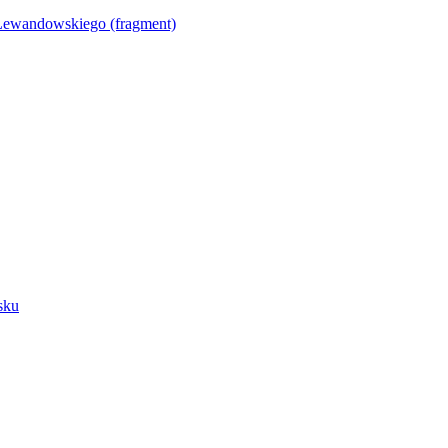
Lewandowskiego (fragment)
sku