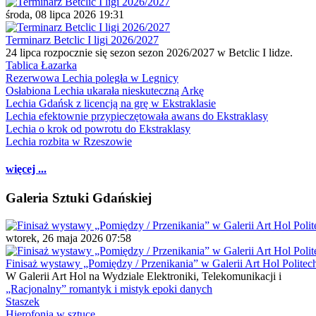
środa, 08 lipca 2026 19:31
Terminarz Betclic I ligi 2026/2027
24 lipca rozpocznie się sezon sezon 2026/2027 w Betclic I lidze.
Tablica Łazarka
Rezerwowa Lechia poległa w Legnicy
Osłabiona Lechia ukarała nieskuteczną Arkę
Lechia Gdańsk z licencją na grę w Ekstraklasie
Lechia efektownie przypieczętowała awans do Ekstraklasy
Lechia o krok od powrotu do Ekstraklasy
Lechia rozbita w Rzeszowie
więcej ...
Galeria Sztuki Gdańskiej
wtorek, 26 maja 2026 07:58
Finisaż wystawy „Pomiędzy / Przenikania” w Galerii Art Hol Politec
W Galerii Art Hol na Wydziale Elektroniki, Telekomunikacji i
„Racjonalny” romantyk i mistyk epoki danych
Staszek
Hierofonia w sztuce