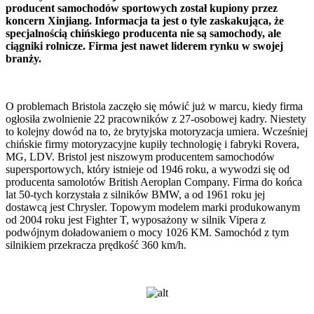
producent samochodów sportowych został kupiony przez
koncern Xinjiang. Informacja ta jest o tyle zaskakująca, że
specjalnością chińskiego producenta nie są samochody, ale
ciągniki rolnicze. Firma jest nawet liderem rynku w swojej
branży.
O problemach Bristola zaczęło się mówić już w marcu, kiedy firma
ogłosiła zwolnienie 22 pracowników z 27-osobowej kadry. Niestety
to kolejny dowód na to, że brytyjska motoryzacja umiera. Wcześniej
chińskie firmy motoryzacyjne kupiły technologię i fabryki Rovera,
MG, LDV. Bristol jest niszowym producentem samochodów
supersportowych, który istnieje od 1946 roku, a wywodzi się od
producenta samolotów British Aeroplan Company. Firma do końca
lat 50-tych korzystała z silników BMW, a od 1961 roku jej
dostawcą jest Chrysler. Topowym modelem marki produkowanym
od 2004 roku jest Fighter T, wyposażony w silnik Vipera z
podwójnym doładowaniem o mocy 1026 KM. Samochód z tym
silnikiem przekracza prędkość 360 km/h.