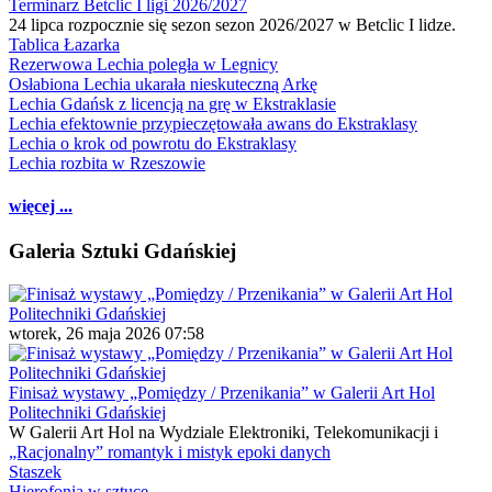
Terminarz Betclic I ligi 2026/2027
24 lipca rozpocznie się sezon sezon 2026/2027 w Betclic I lidze.
Tablica Łazarka
Rezerwowa Lechia poległa w Legnicy
Osłabiona Lechia ukarała nieskuteczną Arkę
Lechia Gdańsk z licencją na grę w Ekstraklasie
Lechia efektownie przypieczętowała awans do Ekstraklasy
Lechia o krok od powrotu do Ekstraklasy
Lechia rozbita w Rzeszowie
więcej ...
Galeria Sztuki Gdańskiej
wtorek, 26 maja 2026 07:58
Finisaż wystawy „Pomiędzy / Przenikania” w Galerii Art Hol
Politechniki Gdańskiej
W Galerii Art Hol na Wydziale Elektroniki, Telekomunikacji i
„Racjonalny” romantyk i mistyk epoki danych
Staszek
Hierofonia w sztuce