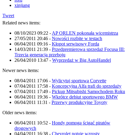
xinjiang
Tweet
Related news items:
08/10/2023 09:22
-
AP ORLEN pokonała wicemistrza
27/05/2011 20:46
-
Nowości rozbite w testach
06/04/2011 09:16
-
Kłopot serwisowy Forda
14/03/2011 21:39
-
Przedpremierowa sprzedaż Focusa III:
Trzecia generacja przeboju
26/04/2010 13:47
-
Wyprzedaż w Big AutoHandel
Newer news items:
08/04/2011 17:06
-
Wylicytuj sportową Corvettę
07/04/2011 17:58
-
Koncepcyjna Alfa trafi do sprzedaży
07/04/2011 17:49
-
Pickup Mitsubishi Samochodem Roku
06/04/2011 19:36
-
Wkrótce debiut sportowego BMW
06/04/2011 11:31
-
Przerwy produkcyjne Toyoty
Older news items:
06/04/2011 10:52
-
Hondy pomogą ścigać piratów
drogowych
04/04/2011 16:38
-
Chevrolet notuje wzrosty