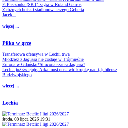
F. Pieczonka (SKT) zagra w Roland Garros
Z różnych boisk i stadionów Jerzego Geberta
Jacek...
więcej ...
Piłka w grze
Transferowa ofensywa w Lechii trwa
Młodzież z Jaguara nie zostaje w Trójmieście
Europa w Gdańsku*Stracona szansa Jaguara?
Lechia już świętuje, Arka musi postawić kropkę nad i, jubileusz
Budziwojskiego
więcej ...
Lechia
środa, 08 lipca 2026 19:31