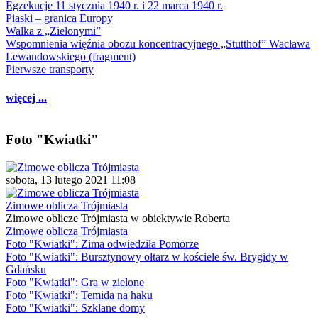
Egzekucje 11 stycznia 1940 r. i 22 marca 1940 r.
Piaski – granica Europy
Walka z „Zielonymi”
Wspomnienia więźnia obozu koncentracyjnego „Stutthof” Wacława
Lewandowskiego (fragment)
Pierwsze transporty
więcej ...
Foto "Kwiatki"
sobota, 13 lutego 2021 11:08
Zimowe oblicza Trójmiasta
Zimowe oblicze Trójmiasta w obiektywie Roberta
Zimowe oblicza Trójmiasta
Foto "Kwiatki": Zima odwiedziła Pomorze
Foto "Kwiatki": Bursztynowy ołtarz w kościele św. Brygidy w
Gdańsku
Foto "Kwiatki": Gra w zielone
Foto "Kwiatki": Temida na haku
Foto "Kwiatki": Szklane domy