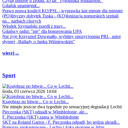
Czytaj historię u źródła. 45 lat "Tygodnika Solidarność"
Gdańsk upamiętnił...
Prawo prawa koalicji KO/PSL - wyprawka last minute dla minister
(PO)lityczny dobytek Tuska - (KO)lonizacja pomorskich szpitali
na... garbach chorych
Włodek Szymański zszedł z trasy...
Gdańscy radni: "nie" dla honorowania UPA
Nie żyje Krzysztof Dowgiałło, wybitny opozycjonista PRL, autor
słynnej „Ballady o Janku Wiśniewskim”
więcej ...
Sport
środa, 03 czerwca 2026 14:04
Krajobraz po bitwie... Co w Lechii...
Nie minęło jeszcze dwa tygodnie po sensacyjnej degradacji Lechii
Pieczonka (SKT) odpadł w Wimbledonie, ale...
F. Pieczonka (SKT) zagra w Wimbledonie
SKT na Roland Garros - F. Pieczonka odpadł, bo sędzia ukradł...
Pomorze znokautowane - Lechia i Arka skopane w lidze