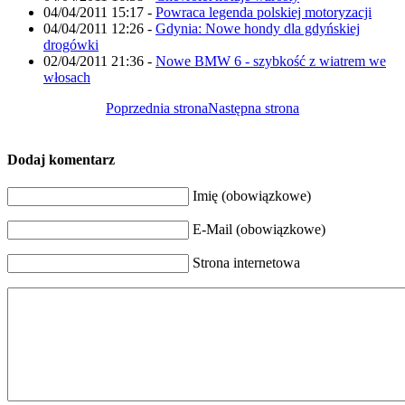
04/04/2011 15:17
-
Powraca legenda polskiej motoryzacji
04/04/2011 12:26
-
Gdynia: Nowe hondy dla gdyńskiej
drogówki
02/04/2011 21:36
-
Nowe BMW 6 - szybkość z wiatrem we
włosach
Poprzednia strona
Następna strona
Dodaj komentarz
Imię (obowiązkowe)
E-Mail (obowiązkowe)
Strona internetowa