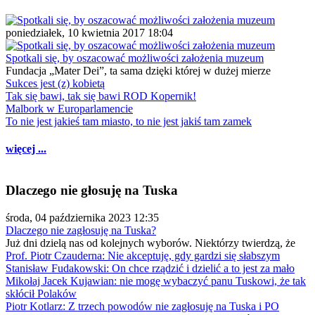
poniedziałek, 10 kwietnia 2017 18:04
Spotkali się, by oszacować możliwości założenia muzeum
Fundacja „Mater Dei”, ta sama dzięki której w dużej mierze
Sukces jest (z) kobietą
Tak się bawi, tak się bawi ROD Kopernik!
Malbork w Europarlamencie
To nie jest jakieś tam miasto, to nie jest jakiś tam zamek
więcej ...
Dlaczego nie głosuję na Tuska
środa, 04 października 2023 12:35
Dlaczego nie zagłosuję na Tuska?
Już dni dzielą nas od kolejnych wyborów. Niektórzy twierdzą, że
Prof. Piotr Czauderna: Nie akceptuję, gdy gardzi się słabszym
Stanisław Fudakowski: On chce rządzić i dzielić a to jest za mało
Mikołaj Jacek Kujawian: nie mogę wybaczyć panu Tuskowi, że tak
skłócił Polaków
Piotr Kotlarz: Z trzech powodów nie zagłosuję na Tuska i PO