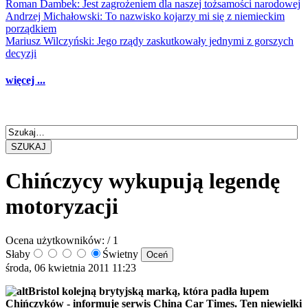
Roman Dambek: Jest zagrożeniem dla naszej tożsamości narodowej
Andrzej Michałowski: To nazwisko kojarzy mi się z niemieckim
porządkiem
Mariusz Wilczyński: Jego rządy zaskutkowały jednymi z gorszych
decyzji
więcej ...
SZUKAJ
Chińczycy wykupują legendę
motoryzacji
Ocena użytkowników:
/ 1
Słaby
Świetny
środa, 06 kwietnia 2011 11:23
Bristol kolejną brytyjską marką, która padła łupem
Chińczyków - informuje serwis China Car Times. Ten niewielki