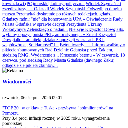
krew z krwi (PO)morskiej kultury polityczn...
Włodek Szymański
zszedł z trasy...
»
Odszedł Włodek Szymański. Odszedł po długim
marszu.Przemykał dyskretnie po różnych redakcjach, gdańs...
Gdańscy radni: "nie" dla honorowania UPA
»
Oświadczenie Rady
Miasta Gdańska w sprawie decyzji Prezydenta Ukrainy
Wołodymyra Zełenskiego o nadan...
Nie żyje Krzysztof Dowgiałło,
wybitny opozycjonista PRL, autor słynnej...
»
Zmarł Krzysztof
Dowgiałło – architekt, działacz opozycji w czasach PRL,
współtwórca „Solidarności” i...
Beton twardy...
»
Informowaliśmy o
pikiecie zbuntowanych Rad Dzielnic Gdańska przed Żakiem,
siedzibą RMG. Wydarzenie z...
Kruszenie betonu
»
W czwartek, 18
czerwca, pod siedzibą Rady Miasta Gdańska (dawnego Żaku)
odbędzie się pikieta zbuntow...
Wiadomości
czwartek, 06 sierpnia 2026 09:01
"TOP 20" w enklawie Tuska - przybywa "półmilionerów" na
Pomorzu
Przy 3,4 proc. inflacji rocznej w 2025 roku, wynagrodzenia
pomorskiej