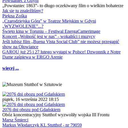
Powstaniec z Gdyni
„Powstaniec 1863”- to długo oczekiwany film o wielkim bohaterze
Jak się tu znaleźliśmy?
Piękna Zośka
„Czarodziejska Góra” w Teatrze Miejskim w Gdyni
„WYZWOLENIE”...?
Święto kina w Toruniu – Festiwal EnergaCamerimage
Koncert „Wolność jest w nas” - wokaliści i muzycy
Jeśli lubisz film „Buena Vista Social Club” nie możesz przegapić
show na Ołowiance
GAROU już 25 i 27 lutego wystąpi w Polsce! Dzwonnik z Notre
Dame zaśpiewa w ERGO Arenie
więcej ...
piątek, 16 września 2022 18:15
2076 dni obozu pod Gdańskiem
Obóz koncentracyjny Stutthof wyzwoliły wojska III Frontu
Marsz Śmierci
Markus Włodarczyk KL Stutthof - nr 79059