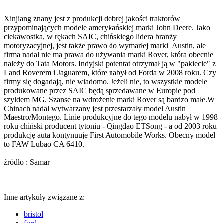
Xinjiang znany jest z produkcji dobrej jakości traktorów
przypominających modele amerykańskiej marki John Deere. Jako
ciekawostka, w rękach SAIC, chińskiego lidera branży
motoryzacyjnej, jest także prawo do wymarłej marki Austin, ale
firma nadal nie ma prawa do używania marki Rover, która obecnie
należy do Tata Motors. Indyjski potentat otrzymał ją w "pakiecie" z
Land Roverem i Jaguarem, które nabył od Forda w 2008 roku. Czy
firmy się dogadają, nie wiadomo. Jeżeli nie, to wszystkie modele
produkowane przez SAIC będą sprzedawane w Europie pod
szyldem MG. Szanse na wdrożenie marki Rover są bardzo małe.W
Chinach nadal wytwarzany jest przestarzały model Austin
Maestro/Montego. Linie produkcyjne do tego modelu nabył w 1998
roku chiński producent tytoniu - Qingdao ETSong - a od 2003 roku
produkcję auta kontynuuje First Automobile Works. Obecny model
to FAW Lubao CA 6410.
źródło : Samar
Inne artykuły związane z:
bristol
ford