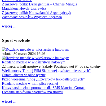
Z jazzowej półki: Dziki geniusz – Charles Mingus
Magdalena Heyda-Usarewicz
Z jazzowej półki: Nonszalancki Argentyńczyk
Zachować boskość - Wojciech Sęczawa
więcej ...
Sport w szkole
sobota, 30 marca 2024 16:46
Rozdano medale w wioślarstwie halowym
22 marca w hali sportowej Szkoły Podstawowej 94 po raz kolejny
Wielkanocny Turniej Piłki Siatkowej ,,szóstek mieszanych”
Ostatni akcent w piłce ręcznej
Przed wiosenną rundą „Czwartków lekkoatletycznych”
Rozdano medale w mini piłce ręcznej
Koszykarskie złota ponownie dla SMS Marcina Gortata
Licealna siatkówka chłopców ma finiszu
więcej ...