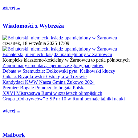
więcej ...
Wiadomości z Wybrzeża
czwartek, 18 września 2025 17:09
Bohaterski, niemiecki ksiądz upamiętniony w Żarnowcu
Kompleks klasztorno-kościelny w Żarnowcu to perła północnych
Zapomniany cmentarz, tajemnicze zgony pacjentów
Debata w Szemudzie: Dołkowski pyta, Kalkowski kluczy
Łukasz Brządkowski: Ostra gra w Tczewie
Kandydaci KWW Nasza Gmina Żukowo 2024
Premier: Bogate Pomorze to bogata Polska
XXVI Mistrzostwa Rumi w sztafetach olimpijskich
Grupa „Odkrywców” z SP nr 10 w Rumi poznaje tajniki nauki
więcej ...
Malbork