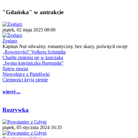
"Gdańska" w antrakcie
piątek, 02 maja 2025 08:00
Żeglarz
Kapitan Nut odważny, romantyczny, bez skazy, poświęcił swoje
„Rowerzyści” Volkera Schmidta
Charlie zmienia się w kurczaka
„Iwona księżniczka Burgunda”
Śpiew morza
Niewolnice z Pipidówki
Ciemności kryją ziemię
więcej ...
Rozrywka
piątek, 05 stycznia 2024 16:35