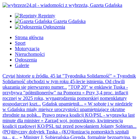
Reprinty
Gazeta Gdańska
Ogłoszenia
Strona główna
Sport
Motoryzacja
Nieruchomości
Ogłoszenia
Galerie
Czytaj historię u źródła. 45 lat "Tygodnika Solidarność"
»
Tygodnik
Solidarność obchodzi w tym roku 45-lecie istnienia. Od chwili
ukazania się pierwszego numer...
"TOP 20" w enklawie Tuska -
przybywa "półmilionerów" na Pomorzu
»
Przy 3,4 proc. inflacji
rocznej w 2025 roku, wynagrodzenia pomorskiej nomenklatury
gospodarczej kszt...
Gdańsk upamiętnił...
»
W sobotę i w niedzielę
w Gdańsku miały miejsce uroczystości upamiętniające okrutne
zbrodnie na polsk...
Prawo prawa koalicji KO/PSL - wyprawka last
minute dla minister
»
Zarząd woj. pomorskiego, kwintesencja
koalicji rządowej KO/PSL tuż przed powołaniem Jolanty Sobieran...
(PO)lityczny dobytek Tuska - (KO)lonizacja pomorskich szpitali
na... g...
»
Minister J. Sobierańska-Grenda, formalnie bezpartyjna, to