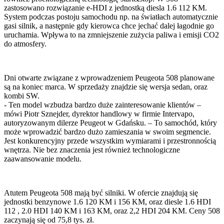
zastosowano rozwiązanie e-HDI z jednostką diesla 1.6 112 KM.
System podczas postoju samochodu np. na światłach automatycznie
gasi silnik, a następnie gdy kierowca chce jechać dalej łagodnie go
uruchamia. Wpływa to na zmniejszenie zużycia paliwa i emisji CO2
do atmosfery.
Dni otwarte związane z wprowadzeniem Peugeota 508 planowane
są na koniec marca. W sprzedaży znajdzie się wersja sedan, oraz
kombi SW.
- Ten model wzbudza bardzo duże zainteresowanie klientów –
mówi Piotr Sznejder, dyrektor handlowy w firmie Intervapo,
autoryzowanym dilerze Peugeot w Gdańsku. – To samochód, który
może wprowadzić bardzo dużo zamieszania w swoim segmencie.
Jest konkurencyjny przede wszystkim wymiarami i przestronnością
wnętrza. Nie bez znaczenia jest również technologiczne
zaawansowanie modelu.
Atutem Peugeota 508 mają być silniki. W ofercie znajdują się
jednostki benzynowe 1.6 120 KM i 156 KM, oraz diesle 1.6 HDI
112 , 2.0 HDI 140 KM i 163 KM, oraz 2,2 HDI 204 KM. Ceny 508
zaczynają się od 75,8 tys. zł.