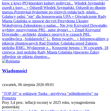
krew z krwi (PO)morskiej kultury polityczn...
Włodek Szymański
zszedł z trasy...
»
Odszedł Włodek Szymański. Odszedł po długim
marszu.Przemykał dyskretnie po różnych redakcjach, gdańs...
Gdańscy radni: "nie" dla honorowania UPA
»
Oświadczenie Rady
Miasta Gdańska w sprawie decyzji Prezydenta Ukrainy
Wołodymyra Zełenskiego o nadan...
Nie żyje Krzysztof Dowgiałło,
wybitny opozycjonista PRL, autor słynnej...
»
Zmarł Krzysztof
Dowgiałło – architekt, działacz opozycji w czasach PRL,
współtwórca „Solidarności” i...
Beton twardy...
»
Informowaliśmy o
pikiecie zbuntowanych Rad Dzielnic Gdańska przed Żakiem,
siedzibą RMG. Wydarzenie z...
Kruszenie betonu
»
W czwartek, 18
czerwca, pod siedzibą Rady Miasta Gdańska (dawnego Żaku)
odbędzie się pikieta zbuntow...
Wiadomości
czwartek, 06 sierpnia 2026 09:01
"TOP 20" w enklawie Tuska - przybywa "półmilionerów" na
Pomorzu
Przy 3,4 proc. inflacji rocznej w 2025 roku, wynagrodzenia
pomorskiej