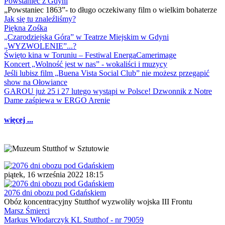
Powstaniec z Gdyni
„Powstaniec 1863”- to długo oczekiwany film o wielkim bohaterze
Jak się tu znaleźliśmy?
Piękna Zośka
„Czarodziejska Góra” w Teatrze Miejskim w Gdyni
„WYZWOLENIE”...?
Święto kina w Toruniu – Festiwal EnergaCamerimage
Koncert „Wolność jest w nas” - wokaliści i muzycy
Jeśli lubisz film „Buena Vista Social Club” nie możesz przegapić
show na Ołowiance
GAROU już 25 i 27 lutego wystąpi w Polsce! Dzwonnik z Notre
Dame zaśpiewa w ERGO Arenie
więcej ...
piątek, 16 września 2022 18:15
2076 dni obozu pod Gdańskiem
Obóz koncentracyjny Stutthof wyzwoliły wojska III Frontu
Marsz Śmierci
Markus Włodarczyk KL Stutthof - nr 79059