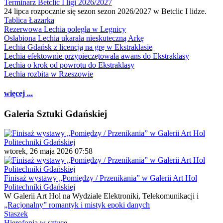
Terminarz Betclic I ligi 2026/2027
24 lipca rozpocznie się sezon sezon 2026/2027 w Betclic I lidze.
Tablica Łazarka
Rezerwowa Lechia poległa w Legnicy
Osłabiona Lechia ukarała nieskuteczną Arkę
Lechia Gdańsk z licencją na grę w Ekstraklasie
Lechia efektownie przypieczętowała awans do Ekstraklasy
Lechia o krok od powrotu do Ekstraklasy
Lechia rozbita w Rzeszowie
więcej ...
Galeria Sztuki Gdańskiej
wtorek, 26 maja 2026 07:58
Finisaż wystawy „Pomiędzy / Przenikania” w Galerii Art Hol
Politechniki Gdańskiej
W Galerii Art Hol na Wydziale Elektroniki, Telekomunikacji i
„Racjonalny” romantyk i mistyk epoki danych
Staszek
Hierofonia w sztuce