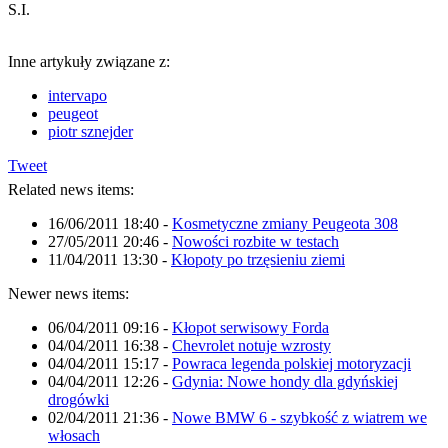
S.I.
Inne artykuły związane z:
intervapo
peugeot
piotr sznejder
Tweet
Related news items:
16/06/2011 18:40
-
Kosmetyczne zmiany Peugeota 308
27/05/2011 20:46
-
Nowości rozbite w testach
11/04/2011 13:30
-
Kłopoty po trzęsieniu ziemi
Newer news items:
06/04/2011 09:16
-
Kłopot serwisowy Forda
04/04/2011 16:38
-
Chevrolet notuje wzrosty
04/04/2011 15:17
-
Powraca legenda polskiej motoryzacji
04/04/2011 12:26
-
Gdynia: Nowe hondy dla gdyńskiej
drogówki
02/04/2011 21:36
-
Nowe BMW 6 - szybkość z wiatrem we
włosach