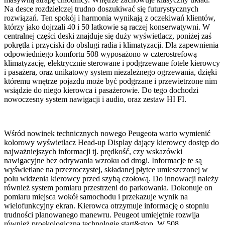
Na desce rozdzielczej trudno doszukiwać się futurystycznych
rozwiązań. Ten spokój i harmonia wynikają z oczekiwań klientów,
którzy jako dojrzali 40 i 50 latkowie są raczej konserwatywni. W
centralnej części deski znajduje się duży wyświetlacz, poniżej zaś
pokrętła i przyciski do obsługi radia i klimatyzacji. Dla zapewnienia
odpowiedniego komfortu 508 wyposażono w czterostrefową
klimatyzację, elektrycznie sterowane i podgrzewane fotele kierowcy
i pasażera, oraz unikatowy system niezależnego ogrzewania, dzięki
któremu wnętrze pojazdu może być podgrzane i przewietrzone nim
wsiądzie do niego kierowca i pasażerowie. Do tego dochodzi
nowoczesny system nawigacji i audio, oraz zestaw HI FI.
Wśród nowinek technicznych nowego Peugeota warto wymienić
kolorowy wyświetlacz Head-up Display dający kierowcy dostęp do
najważniejszych informacji tj. prędkość, czy wskazówki
nawigacyjne bez odrywania wzroku od drogi. Informacje te są
wyświetlane na przezroczystej, składanej płytce umieszczonej w
polu widzenia kierowcy przed szybą czołową. Do innowacji należy
również system pomiaru przestrzeni do parkowania. Dokonuje on
pomiaru miejsca wokół samochodu i przekazuje wynik na
wielofunkcyjny ekran. Kierowca otrzymuje informację o stopniu
trudności planowanego manewru. Peugeot umiejętnie rozwija
również proekologiczną technologię start&stop. W 508