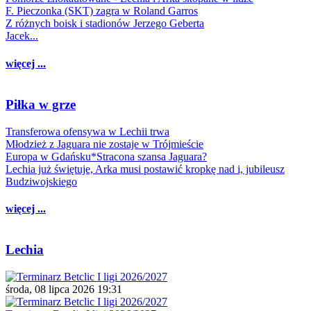
F. Pieczonka (SKT) zagra w Roland Garros
Z różnych boisk i stadionów Jerzego Geberta
Jacek...
więcej ...
Piłka w grze
Transferowa ofensywa w Lechii trwa
Młodzież z Jaguara nie zostaje w Trójmieście
Europa w Gdańsku*Stracona szansa Jaguara?
Lechia już świętuje, Arka musi postawić kropkę nad i, jubileusz
Budziwojskiego
więcej ...
Lechia
środa, 08 lipca 2026 19:31