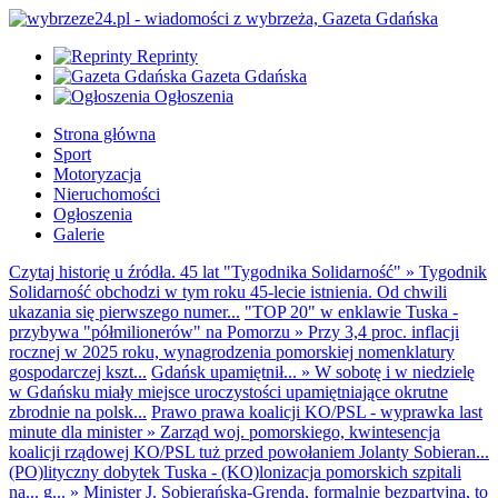
Reprinty
Gazeta Gdańska
Ogłoszenia
Strona główna
Sport
Motoryzacja
Nieruchomości
Ogłoszenia
Galerie
Czytaj historię u źródła. 45 lat "Tygodnika Solidarność"
»
Tygodnik
Solidarność obchodzi w tym roku 45-lecie istnienia. Od chwili
ukazania się pierwszego numer...
"TOP 20" w enklawie Tuska -
przybywa "półmilionerów" na Pomorzu
»
Przy 3,4 proc. inflacji
rocznej w 2025 roku, wynagrodzenia pomorskiej nomenklatury
gospodarczej kszt...
Gdańsk upamiętnił...
»
W sobotę i w niedzielę
w Gdańsku miały miejsce uroczystości upamiętniające okrutne
zbrodnie na polsk...
Prawo prawa koalicji KO/PSL - wyprawka last
minute dla minister
»
Zarząd woj. pomorskiego, kwintesencja
koalicji rządowej KO/PSL tuż przed powołaniem Jolanty Sobieran...
(PO)lityczny dobytek Tuska - (KO)lonizacja pomorskich szpitali
na... g...
»
Minister J. Sobierańska-Grenda, formalnie bezpartyjna, to