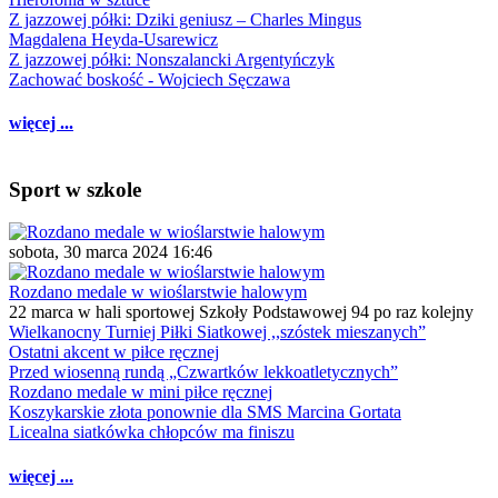
Z jazzowej półki: Dziki geniusz – Charles Mingus
Magdalena Heyda-Usarewicz
Z jazzowej półki: Nonszalancki Argentyńczyk
Zachować boskość - Wojciech Sęczawa
więcej ...
Sport w szkole
sobota, 30 marca 2024 16:46
Rozdano medale w wioślarstwie halowym
22 marca w hali sportowej Szkoły Podstawowej 94 po raz kolejny
Wielkanocny Turniej Piłki Siatkowej ,,szóstek mieszanych”
Ostatni akcent w piłce ręcznej
Przed wiosenną rundą „Czwartków lekkoatletycznych”
Rozdano medale w mini piłce ręcznej
Koszykarskie złota ponownie dla SMS Marcina Gortata
Licealna siatkówka chłopców ma finiszu
więcej ...