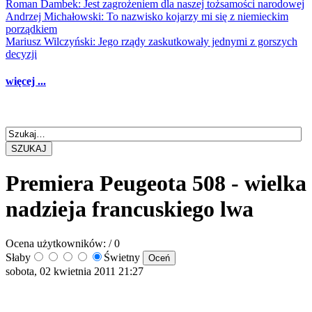
Roman Dambek: Jest zagrożeniem dla naszej tożsamości narodowej
Andrzej Michałowski: To nazwisko kojarzy mi się z niemieckim
porządkiem
Mariusz Wilczyński: Jego rządy zaskutkowały jednymi z gorszych
decyzji
więcej ...
SZUKAJ
Premiera Peugeota 508 - wielka
nadzieja francuskiego lwa
Ocena użytkowników:
/ 0
Słaby
Świetny
sobota, 02 kwietnia 2011 21:27