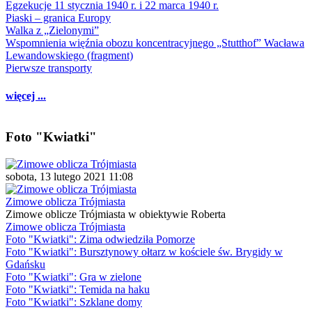
Egzekucje 11 stycznia 1940 r. i 22 marca 1940 r.
Piaski – granica Europy
Walka z „Zielonymi”
Wspomnienia więźnia obozu koncentracyjnego „Stutthof” Wacława
Lewandowskiego (fragment)
Pierwsze transporty
więcej ...
Foto "Kwiatki"
sobota, 13 lutego 2021 11:08
Zimowe oblicza Trójmiasta
Zimowe oblicze Trójmiasta w obiektywie Roberta
Zimowe oblicza Trójmiasta
Foto "Kwiatki": Zima odwiedziła Pomorze
Foto "Kwiatki": Bursztynowy ołtarz w kościele św. Brygidy w
Gdańsku
Foto "Kwiatki": Gra w zielone
Foto "Kwiatki": Temida na haku
Foto "Kwiatki": Szklane domy