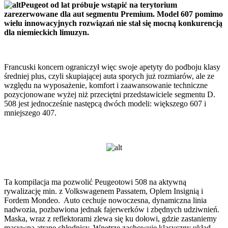
Peugeot od lat próbuje wstąpić na terytorium
zarezerwowane dla aut segmentu Premium. Model 607 pomimo
wielu innowacyjnych rozwiązań nie stał się mocną konkurencją
dla niemieckich limuzyn.
Francuski koncern ograniczył więc swoje apetyty do podboju klasy
średniej plus, czyli skupiającej auta sporych już rozmiarów, ale ze
względu na wyposażenie, komfort i zaawansowanie techniczne
pozycjonowane wyżej niż przeciętni przedstawiciele segmentu D.
508 jest jednocześnie następcą dwóch modeli: większego 607 i
mniejszego 407.
Ta kompilacja ma pozwolić Peugeotowi 508 na aktywną
rywalizację min. z Volkswagenem Passatem, Oplem Insignią i
Fordem Mondeo. Auto cechuje nowoczesna, dynamiczna linia
nadwozia, pozbawiona jednak fajerwerków i zbędnych udziwnień.
Maska, wraz z reflektorami zlewa się ku dołowi, gdzie zastaniemy
masywną atrapę chłodnicy. Wnętrze zachowuje klasyczny układ.