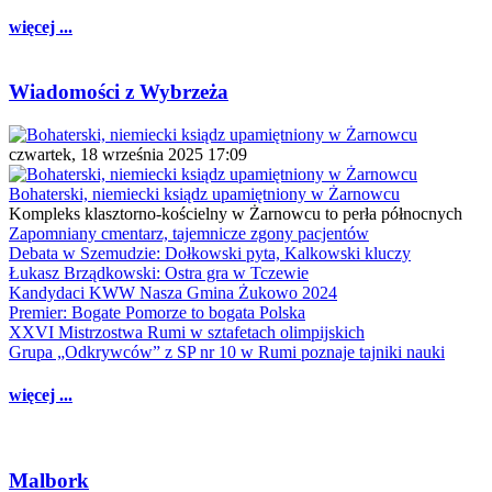
więcej ...
Wiadomości z Wybrzeża
czwartek, 18 września 2025 17:09
Bohaterski, niemiecki ksiądz upamiętniony w Żarnowcu
Kompleks klasztorno-kościelny w Żarnowcu to perła północnych
Zapomniany cmentarz, tajemnicze zgony pacjentów
Debata w Szemudzie: Dołkowski pyta, Kalkowski kluczy
Łukasz Brządkowski: Ostra gra w Tczewie
Kandydaci KWW Nasza Gmina Żukowo 2024
Premier: Bogate Pomorze to bogata Polska
XXVI Mistrzostwa Rumi w sztafetach olimpijskich
Grupa „Odkrywców” z SP nr 10 w Rumi poznaje tajniki nauki
więcej ...
Malbork