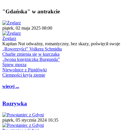
"Gdańska" w antrakcie
piątek, 02 maja 2025 08:00
Żeglarz
Kapitan Nut odważny, romantyczny, bez skazy, poświęcił swoje
„Rowerzyści” Volkera Schmidta
Charlie zmienia się w kurczaka
„Iwona księżniczka Burgunda”
Śpiew morza
Niewolnice z Pipidówki
Ciemności kryją ziemię
więcej ...
Rozrywka
piątek, 05 stycznia 2024 16:35