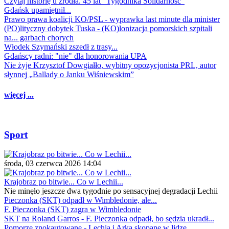
Czytaj historię u źródła. 45 lat "Tygodnika Solidarność"
Gdańsk upamiętnił...
Prawo prawa koalicji KO/PSL - wyprawka last minute dla minister
(PO)lityczny dobytek Tuska - (KO)lonizacja pomorskich szpitali
na... garbach chorych
Włodek Szymański zszedł z trasy...
Gdańscy radni: "nie" dla honorowania UPA
Nie żyje Krzysztof Dowgiałło, wybitny opozycjonista PRL, autor
słynnej „Ballady o Janku Wiśniewskim”
więcej ...
Sport
środa, 03 czerwca 2026 14:04
Krajobraz po bitwie... Co w Lechii...
Nie minęło jeszcze dwa tygodnie po sensacyjnej degradacji Lechii
Pieczonka (SKT) odpadł w Wimbledonie, ale...
F. Pieczonka (SKT) zagra w Wimbledonie
SKT na Roland Garros - F. Pieczonka odpadł, bo sędzia ukradł...
Pomorze znokautowane - Lechia i Arka skopane w lidze