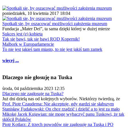
poniedziałek, 10 kwietnia 2017 18:04
Spotkali się, by oszacować możliwości założenia muzeum
Fundacja „Mater Dei”, ta sama dzięki której w dużej mierze
Sukces jest (z) kobietą
Tak się bawi, tak się bawi ROD Kopernik!
Malbork w Europarlamencie
To nie jest jakieś tam miasto, to nie jest jakiś tam zamek
więcej ...
Dlaczego nie głosuję na Tuska
środa, 04 października 2023 12:35
Dlaczego nie zagłosuję na Tuska?
Już dni dzielą nas od kolejnych wyborów. Niektórzy twierdzą, że
Prof. Piotr Czauderna: Nie akceptuję, gdy gardzi się słabszym
Stanisław Fudakowski: On chce rządzić i dzielić a to jest za mało
Mikołaj Jacek Kujawian: nie mogę wybaczyć panu Tuskowi, że tak
skłócił Polaków
Piotr Kotlarz: Z trzech powodów nie zagłosuję na Tuska i PO