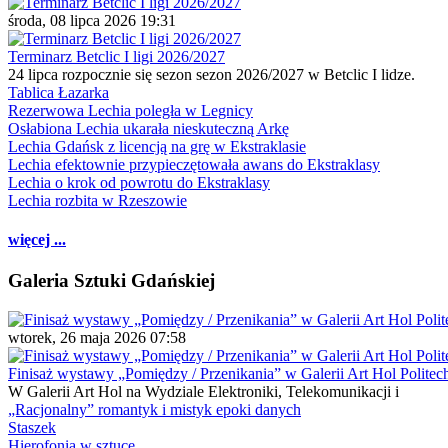
środa, 08 lipca 2026 19:31
Terminarz Betclic I ligi 2026/2027
24 lipca rozpocznie się sezon sezon 2026/2027 w Betclic I lidze.
Tablica Łazarka
Rezerwowa Lechia poległa w Legnicy
Osłabiona Lechia ukarała nieskuteczną Arkę
Lechia Gdańsk z licencją na grę w Ekstraklasie
Lechia efektownie przypieczętowała awans do Ekstraklasy
Lechia o krok od powrotu do Ekstraklasy
Lechia rozbita w Rzeszowie
więcej ...
Galeria Sztuki Gdańskiej
wtorek, 26 maja 2026 07:58
Finisaż wystawy „Pomiędzy / Przenikania” w Galerii Art Hol Politec
W Galerii Art Hol na Wydziale Elektroniki, Telekomunikacji i
„Racjonalny” romantyk i mistyk epoki danych
Staszek
Hierofonia w sztuce