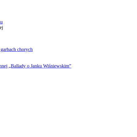
zu
ej
. garbach chorych
ynnej „Ballady o Janku Wiśniewskim”