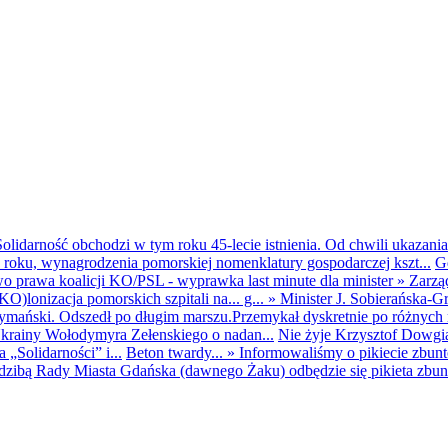
olidarność obchodzi w tym roku 45-lecie istnienia. Od chwili ukazania
25 roku, wynagrodzenia pomorskiej nomenklatury gospodarczej kszt...
G
o prawa koalicji KO/PSL - wyprawka last minute dla minister
»
Zarzą
O)lonizacja pomorskich szpitali na... g...
»
Minister J. Sobierańska-G
mański. Odszedł po długim marszu.Przemykał dyskretnie po różnych r
krainy Wołodymyra Zełenskiego o nadan...
Nie żyje Krzysztof Dowgiał
„Solidarności” i...
Beton twardy...
»
Informowaliśmy o pikiecie zbu
dzibą Rady Miasta Gdańska (dawnego Żaku) odbędzie się pikieta zbun