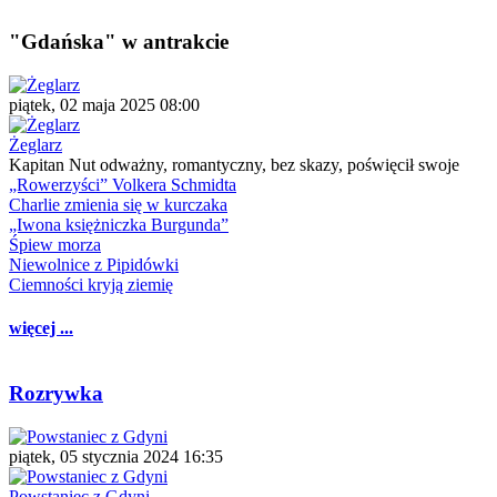
"Gdańska" w antrakcie
piątek, 02 maja 2025 08:00
Żeglarz
Kapitan Nut odważny, romantyczny, bez skazy, poświęcił swoje
„Rowerzyści” Volkera Schmidta
Charlie zmienia się w kurczaka
„Iwona księżniczka Burgunda”
Śpiew morza
Niewolnice z Pipidówki
Ciemności kryją ziemię
więcej ...
Rozrywka
piątek, 05 stycznia 2024 16:35
Powstaniec z Gdyni