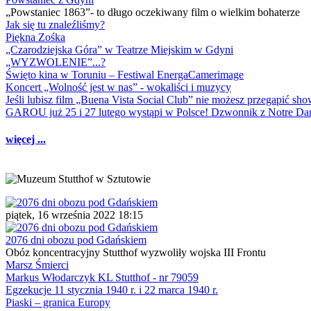
„Powstaniec 1863”- to długo oczekiwany film o wielkim bohaterze
Jak się tu znaleźliśmy?
Piękna Zośka
„Czarodziejska Góra” w Teatrze Miejskim w Gdyni
„WYZWOLENIE”...?
Święto kina w Toruniu – Festiwal EnergaCamerimage
Koncert „Wolność jest w nas” - wokaliści i muzycy
Jeśli lubisz film „Buena Vista Social Club” nie możesz przegapić s
GAROU już 25 i 27 lutego wystąpi w Polsce! Dzwonnik z Notre 
więcej ...
piątek, 16 września 2022 18:15
2076 dni obozu pod Gdańskiem
Obóz koncentracyjny Stutthof wyzwoliły wojska III Frontu
Marsz Śmierci
Markus Włodarczyk KL Stutthof - nr 79059
Egzekucje 11 stycznia 1940 r. i 22 marca 1940 r.
Piaski – granica Europy