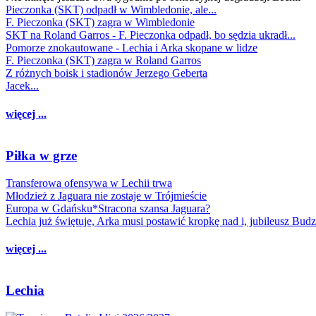
Pieczonka (SKT) odpadł w Wimbledonie, ale...
F. Pieczonka (SKT) zagra w Wimbledonie
SKT na Roland Garros - F. Pieczonka odpadł, bo sędzia ukradł...
Pomorze znokautowane - Lechia i Arka skopane w lidze
F. Pieczonka (SKT) zagra w Roland Garros
Z różnych boisk i stadionów Jerzego Geberta
Jacek...
więcej ...
Piłka w grze
Transferowa ofensywa w Lechii trwa
Młodzież z Jaguara nie zostaje w Trójmieście
Europa w Gdańsku*Stracona szansa Jaguara?
Lechia już świętuje, Arka musi postawić kropkę nad i, jubileusz Bud
więcej ...
Lechia