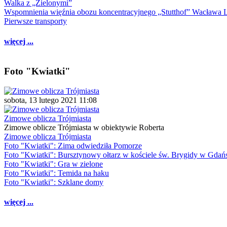
Walka z „Zielonymi”
Wspomnienia więźnia obozu koncentracyjnego „Stutthof” Wacława 
Pierwsze transporty
więcej ...
Foto "Kwiatki"
sobota, 13 lutego 2021 11:08
Zimowe oblicza Trójmiasta
Zimowe oblicze Trójmiasta w obiektywie Roberta
Zimowe oblicza Trójmiasta
Foto "Kwiatki": Zima odwiedziła Pomorze
Foto "Kwiatki": Bursztynowy ołtarz w kościele św. Brygidy w Gdań
Foto "Kwiatki": Gra w zielone
Foto "Kwiatki": Temida na haku
Foto "Kwiatki": Szklane domy
więcej ...