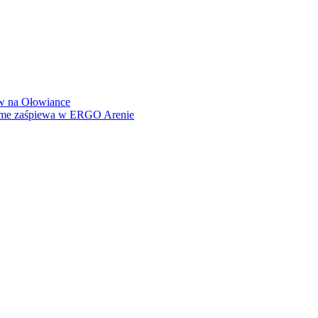
how na Ołowiance
Dame zaśpiewa w ERGO Arenie