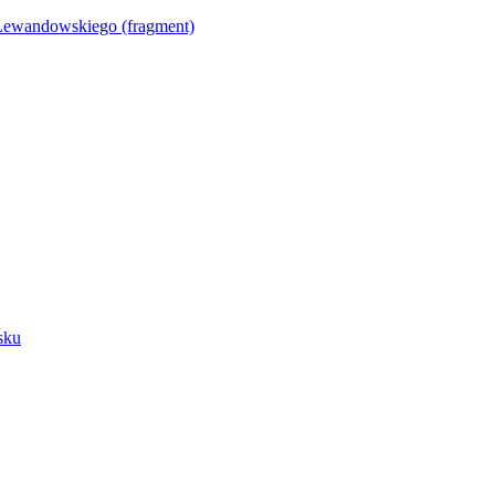
Lewandowskiego (fragment)
sku