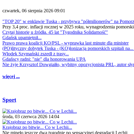
czwartek, 06 sierpnia 2026 09:01
"TOP 20" w enklawie Tuska - przybywa "półmilionerów" na Pomor
Przy 3,4 proc. inflacji rocznej w 2025 roku, wynagrodzenia pomorski
Czytaj historię u źródła. 45 lat "Tygodnika Solidarność"
Gdańsk upamiętnił...
Prawo prawa koalicji KO/PSL - wyprawka last minute dla minister
(PO)lityczny dobytek Tuska - (KO)lonizacja pomorskich szpitali na..
Włodek Szymański zszedł z trasy...
Gdańscy radni: "nie" dla honorowania UPA
Nie żyje Krzysztof Dowgiałło, wybitny opozycjonista PRL, autor sł
więcej ...
Sport
środa, 03 czerwca 2026 14:04
Krajobraz po bitwie... Co w Lechii...
Nie minęło jeszcze dwa tygodnie po sensacyjnej degradacji Lechii