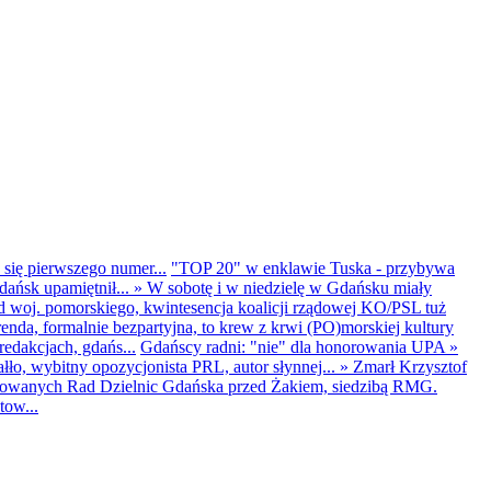
 się pierwszego numer...
"TOP 20" w enklawie Tuska - przybywa
dańsk upamiętnił...
»
W sobotę i w niedzielę w Gdańsku miały
d woj. pomorskiego, kwintesencja koalicji rządowej KO/PSL tuż
renda, formalnie bezpartyjna, to krew z krwi (PO)morskiej kultury
edakcjach, gdańs...
Gdańscy radni: "nie" dla honorowania UPA
»
ło, wybitny opozycjonista PRL, autor słynnej...
»
Zmarł Krzysztof
ntowanych Rad Dzielnic Gdańska przed Żakiem, siedzibą RMG.
tow...