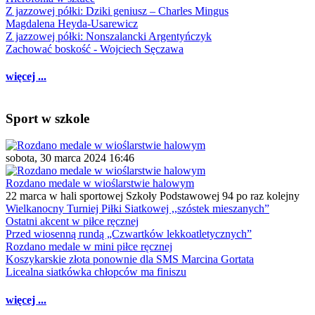
Z jazzowej półki: Dziki geniusz – Charles Mingus
Magdalena Heyda-Usarewicz
Z jazzowej półki: Nonszalancki Argentyńczyk
Zachować boskość - Wojciech Sęczawa
więcej ...
Sport w szkole
sobota, 30 marca 2024 16:46
Rozdano medale w wioślarstwie halowym
22 marca w hali sportowej Szkoły Podstawowej 94 po raz kolejny
Wielkanocny Turniej Piłki Siatkowej ,,szóstek mieszanych”
Ostatni akcent w piłce ręcznej
Przed wiosenną rundą „Czwartków lekkoatletycznych”
Rozdano medale w mini piłce ręcznej
Koszykarskie złota ponownie dla SMS Marcina Gortata
Licealna siatkówka chłopców ma finiszu
więcej ...