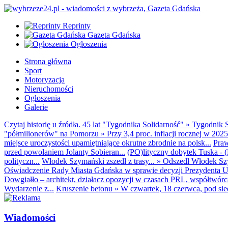
Reprinty
Gazeta Gdańska
Ogłoszenia
Strona główna
Sport
Motoryzacja
Nieruchomości
Ogłoszenia
Galerie
Czytaj historię u źródła. 45 lat "Tygodnika Solidarność"
»
Tygodnik S
"półmilionerów" na Pomorzu
»
Przy 3,4 proc. inflacji rocznej w 20
miejsce uroczystości upamiętniające okrutne zbrodnie na polsk...
Praw
przed powołaniem Jolanty Sobieran...
(PO)lityczny dobytek Tuska - (K
polityczn...
Włodek Szymański zszedł z trasy...
»
Odszedł Włodek Szy
Oświadczenie Rady Miasta Gdańska w sprawie decyzji Prezydenta U
Dowgiałło – architekt, działacz opozycji w czasach PRL, współtwórca 
Wydarzenie z...
Kruszenie betonu
»
W czwartek, 18 czerwca, pod sie
Wiadomości