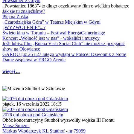
Powstaniec z Gdyni
„Powstaniec 1863”- to długo oczekiwany film o wielkim bohaterze
Jak się tu znaleźliśmy?
Piękna Zośka
„Czarodziejska Góra” w Teatrze Miejskim w Gdyni
„WYZWOLENIE”...?
Święto kina w Toruniu – Festiwal EnergaCamerimage
Koncert „Wolność jest w nas” - wokaliści i muzycy
Jeśli lubisz film „Buena Vista Social Club” nie możesz przegapić
show na Ołowiance
GAROU już 25 i 27 lutego wystąpi w Polsce! Dzwonnik z Notre
Dame zaśpiewa w ERGO Arenie
więcej ...
piątek, 16 września 2022 18:15
2076 dni obozu pod Gdańskiem
Obóz koncentracyjny Stutthof wyzwoliły wojska III Frontu
Marsz Śmierci
Markus Włodarczyk KL Stutthof - nr 79059