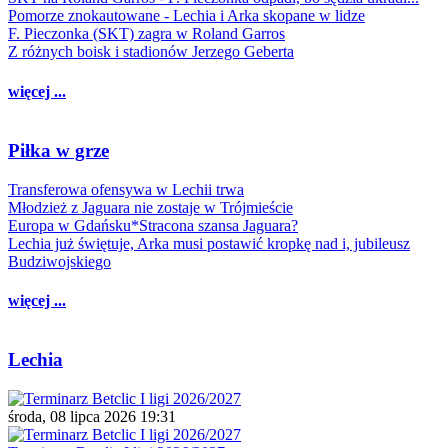
Pomorze znokautowane - Lechia i Arka skopane w lidze
F. Pieczonka (SKT) zagra w Roland Garros
Z różnych boisk i stadionów Jerzego Geberta
więcej ...
Piłka w grze
Transferowa ofensywa w Lechii trwa
Młodzież z Jaguara nie zostaje w Trójmieście
Europa w Gdańsku*Stracona szansa Jaguara?
Lechia już świętuje, Arka musi postawić kropkę nad i, jubileusz
Budziwojskiego
więcej ...
Lechia
środa, 08 lipca 2026 19:31