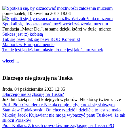
poniedziałek, 10 kwietnia 2017 18:04
Spotkali się, by oszacować możliwości założenia muzeum
Fundacja „Mater Dei”, ta sama dzięki której w dużej mierze
Sukces jest (z) kobietą
Tak się bawi, tak się bawi ROD Kopernik!
Malbork w Europarlamencie
To nie jest jakieś tam miasto, to nie jest jakiś tam zamek
więcej ...
Dlaczego nie głosuję na Tuska
środa, 04 października 2023 12:35
Dlaczego nie zagłosuję na Tuska?
Już dni dzielą nas od kolejnych wyborów. Niektórzy twierdzą, że
Prof. Piotr Czauderna: Nie akceptuję, gdy gardzi się słabszym
Stanisław Fudakowski: On chce rządzić i dzielić a to jest za mało
Mikołaj Jacek Kujawian: nie mogę wybaczyć panu Tuskowi, że tak
skłócił Polaków
Piotr Kotlarz: Z trzech powodów nie zagłosuję na Tuska i PO