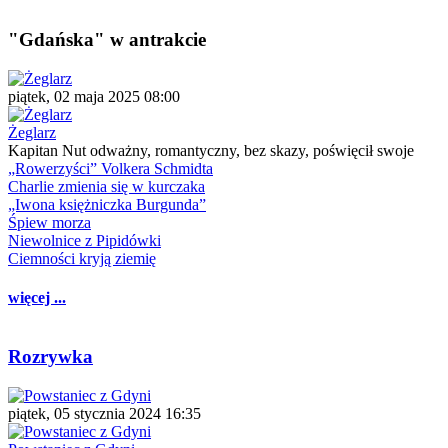
"Gdańska" w antrakcie
piątek, 02 maja 2025 08:00
Żeglarz
Kapitan Nut odważny, romantyczny, bez skazy, poświęcił swoje
„Rowerzyści” Volkera Schmidta
Charlie zmienia się w kurczaka
„Iwona księżniczka Burgunda”
Śpiew morza
Niewolnice z Pipidówki
Ciemności kryją ziemię
więcej ...
Rozrywka
piątek, 05 stycznia 2024 16:35