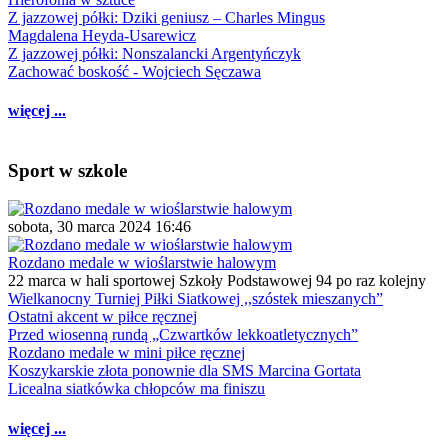
Z jazzowej półki: Dziki geniusz – Charles Mingus
Magdalena Heyda-Usarewicz
Z jazzowej półki: Nonszalancki Argentyńczyk
Zachować boskość - Wojciech Sęczawa
więcej ...
Sport w szkole
sobota, 30 marca 2024 16:46
Rozdano medale w wioślarstwie halowym
22 marca w hali sportowej Szkoły Podstawowej 94 po raz kolejny
Wielkanocny Turniej Piłki Siatkowej ,,szóstek mieszanych”
Ostatni akcent w piłce ręcznej
Przed wiosenną rundą „Czwartków lekkoatletycznych”
Rozdano medale w mini piłce ręcznej
Koszykarskie złota ponownie dla SMS Marcina Gortata
Licealna siatkówka chłopców ma finiszu
więcej ...