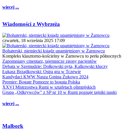
więcej ...
Wiadomości z Wybrzeża
czwartek, 18 września 2025 17:09
Bohaterski, niemiecki ksiądz upamiętniony w Żarnowcu
Kompleks klasztorno-kościelny w Żarnowcu to perła północnych
Zapomniany cmentarz, tajemnicze zgony pacjentów
Debata w Szemudzie: Dołkowski pyta, Kalkowski kluczy
Łukasz Brządkowski: Ostra gra w Tczewie
Kandydaci KWW Nasza Gmina Żukowo 2024
Premier: Bogate Pomorze to bogata Polska
XXVI Mistrzostwa Rumi w sztafetach olimpijskich
Grupa „Odkrywców” z SP nr 10 w Rumi poznaje tajniki nauki
więcej ...
Malbork