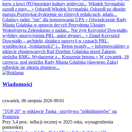
krew z krwi (PO)morskiej kultury polityczn...
Włodek Szymański
zszedł z trasy...
»
Odszedł Włodek Szymański. Odszedł po długim
marszu.Przemykał dyskretnie po różnych redakcjach, gdańs...
Gdańscy radni: "nie" dla honorowania UPA
»
Oświadczenie Rady
Miasta Gdańska w sprawie decyzji Prezydenta Ukrainy
Wołodymyra Zełenskiego o nadan...
Nie żyje Krzysztof Dowgiałło,
wybitny opozycjonista PRL, autor słynnej...
»
Zmarł Krzysztof
Dowgiałło – architekt, działacz opozycji w czasach PRL,
współtwórca „Solidarności” i...
Beton twardy...
»
Informowaliśmy o
pikiecie zbuntowanych Rad Dzielnic Gdańska przed Żakiem,
siedzibą RMG. Wydarzenie z...
Kruszenie betonu
»
W czwartek, 18
czerwca, pod siedzibą Rady Miasta Gdańska (dawnego Żaku)
odbędzie się pikieta zbuntow...
Wiadomości
czwartek, 06 sierpnia 2026 09:01
"TOP 20" w enklawie Tuska - przybywa "półmilionerów" na
Pomorzu
Przy 3,4 proc. inflacji rocznej w 2025 roku, wynagrodzenia
pomorskiej