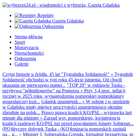
Reprinty
Gazeta Gdańska
Ogłoszenia
Strona główna
Sport
Motoryzacja
Nieruchomości
Ogłoszenia
Galerie
Czytaj historię u źródła. 45 lat "Tygodnika Solidarność"
»
Tygodnik
Solidarność obchodzi w tym roku 45-lecie istnienia. Od chwili
ukazania się pierwszego numer...
"TOP 20" w enklawie Tuska -
przybywa "półmilionerów" na Pomorzu
»
Przy 3,4 proc. inflacji
rocznej w 2025 roku, wynagrodzenia pomorskiej nomenklatury
gospodarczej kszt...
Gdańsk upamiętnił...
»
W sobotę i w niedzielę
w Gdańsku miały miejsce uroczystości upamiętniające okrutne
zbrodnie na polsk...
Prawo prawa koalicji KO/PSL - wyprawka last
minute dla minister
»
Zarząd woj. pomorskiego, kwintesencja
koalicji rządowej KO/PSL tuż przed powołaniem Jolanty Sobieran...
(PO)lityczny dobytek Tuska - (KO)lonizacja pomorskich szpitali
na... g...
»
Minister J. Sobierańska-Grenda, formalnie bezpartyjna, to