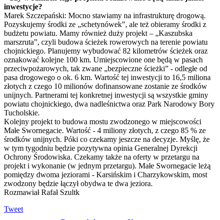
inwestycje?
Marek Szczepański: Mocno stawiamy na infrastrukturę drogową.
Pozyskujemy środki ze „schetynówek”, ale też obieramy środki z
budżetu powiatu. Mamy również duży projekt – „Kaszubska
marszruta”, czyli budowa ścieżek rowerowych na terenie powiatu
chojnickiego. Planujemy wybudować 82 kilometrów ścieżek oraz
oznakować kolejne 100 km. Umiejscowione one będą w pasach
przeciwpożarowych, tak zwane „bezpieczne ścieżki” - odległe od
pasa drogowego o ok. 6 km. Wartość tej inwestycji to 16,5 miliona
złotych z czego 10 milionów dofinansowane zostanie ze środków
unijnych. Partnerami tej konkretnej inwestycji są wszystkie gminy
powiatu chojnickiego, dwa nadleśnictwa oraz Park Narodowy Bory
Tucholskie.
Kolejny projekt to budowa mostu zwodzonego w miejscowości
Małe Swornegacie. Wartość - 4 miliony złotych, z czego 85 % ze
środków unijnych. Póki co czekamy jeszcze na decyzje. Myślę, że
w tym tygodniu będzie pozytywna opinia Generalnej Dyrekcji
Ochrony Środowiska. Czekamy także na oferty w przetargu na
projekt i wykonanie (w jednym przetargu). Małe Swornegacie leżą
pomiędzy dwoma jeziorami - Karsińskim i Charzykowskim, most
zwodzony będzie łączył obydwa te dwa jeziora.
Rozmawiał Rafał Szultk
Tweet