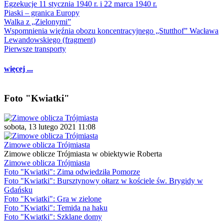
Egzekucje 11 stycznia 1940 r. i 22 marca 1940 r.
Piaski – granica Europy
Walka z „Zielonymi”
Wspomnienia więźnia obozu koncentracyjnego „Stutthof” Wacława
Lewandowskiego (fragment)
Pierwsze transporty
więcej ...
Foto "Kwiatki"
sobota, 13 lutego 2021 11:08
Zimowe oblicza Trójmiasta
Zimowe oblicze Trójmiasta w obiektywie Roberta
Zimowe oblicza Trójmiasta
Foto "Kwiatki": Zima odwiedziła Pomorze
Foto "Kwiatki": Bursztynowy ołtarz w kościele św. Brygidy w
Gdańsku
Foto "Kwiatki": Gra w zielone
Foto "Kwiatki": Temida na haku
Foto "Kwiatki": Szklane domy