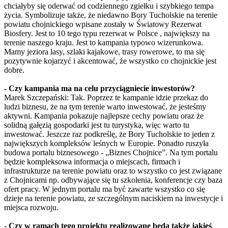
chciałyby się oderwać od codziennego zgiełku i szybkiego tempa
życia. Symbolizuje także, że niedawno Bory Tucholskie na terenie
powiatu chojnickiego wpisane zostały w Światowy Rezerwat
Biosfery. Jest to 10 tego typu rezerwat w Polsce , największy na
terenie naszego kraju. Jest to kampania typowo wizerunkowa.
Mamy jeziora lasy, szlaki kajakowe, trasy rowerowe, to ma się
pozytywnie kojarzyć i akcentować, że wszystko co chojnickie jest
dobre.
- Czy kampania ma na celu przyciągniecie inwestorów?
Marek Szczepański: Tak. Poprzez te kampanie idzie przekaz do
ludzi biznesu, że na tym terenie warto inwestować, że jesteśmy
aktywni. Kampania pokazuje najlepsze cechy powiatu oraz że
solidną gałęzią gospodarki jest tu turystyka, więc warto tu
inwestować. Jeszcze raz podkreślę, że Bory Tucholskie to jeden z
największych kompleksów leśnych w Europie. Ponadto ruszyła
budowa portalu biznesowego - „Biznes Chojnice”. Na tym portalu
będzie kompleksowa informacja o miejscach, firmach i
infrastrukturze na terenie powiatu oraz to wszystko co jest związane
z Chojnicami np. odbywające się tu szkolenia, konferencje czy baza
ofert pracy. W jednym portalu ma być zawarte wszystko co się
dzieje na terenie powiatu, ze szczególnym naciskiem na inwestycje i
miejsca rozwoju.
- Czy w ramach tego projektu realizowane będą także jakieś