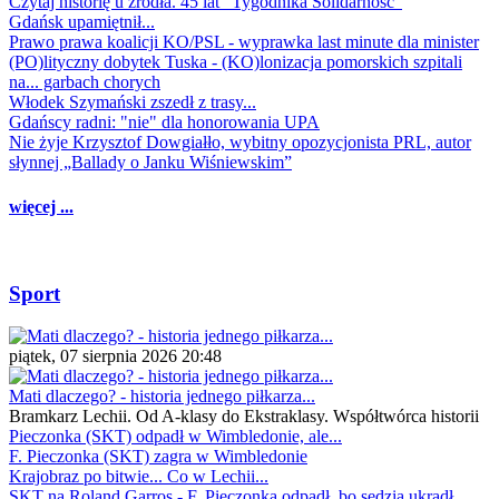
Czytaj historię u źródła. 45 lat "Tygodnika Solidarność"
Gdańsk upamiętnił...
Prawo prawa koalicji KO/PSL - wyprawka last minute dla minister
(PO)lityczny dobytek Tuska - (KO)lonizacja pomorskich szpitali
na... garbach chorych
Włodek Szymański zszedł z trasy...
Gdańscy radni: "nie" dla honorowania UPA
Nie żyje Krzysztof Dowgiałło, wybitny opozycjonista PRL, autor
słynnej „Ballady o Janku Wiśniewskim”
więcej ...
Sport
piątek, 07 sierpnia 2026 20:48
Mati dlaczego? - historia jednego piłkarza...
Bramkarz Lechii. Od A-klasy do Ekstraklasy. Współtwórca historii
Pieczonka (SKT) odpadł w Wimbledonie, ale...
F. Pieczonka (SKT) zagra w Wimbledonie
Krajobraz po bitwie... Co w Lechii...
SKT na Roland Garros - F. Pieczonka odpadł, bo sędzia ukradł...