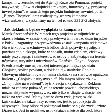
kampanii wizerunkowej do Agencji Rozwoju Pomorza, projekt
nazywa się „Powiat chojnicki atrakcyjny, innowacyjny, przyjazny
inwestycjom”, w ramach tego projektu budujemy również portal
„Biznes Chojnice” oraz realizujemy szerszą kampanie
wizerunkową. Uzyskaliśmy na ten cel równo 331 272 złotych.
- Jak dokładnie będzie wyglądała ta kampania?
Marek Szczepański: W ramach tego projektu w trójmieście w
okresie letnim, w czasie kiedy przebywa tam bardzo dużo turystów
z Polski i zagranicy, przeprowadzona została kampania reklamowa.
Na wielkopowierzchniowych bilboardach pojawiły się zdjęcia
powiatu chojnickiego, które w sposób, moim zdaniem, ciekawy
miały przyciągnąć i zainteresować osoby przebywające na terenie
trójmiasta, turystów i mieszkańców Gdańska, Gdyni i Sopotu.
Przedstawiały one najbardziej interesujące miejsca powiatu -
Chojnice, stolice powiatu, a dokładniej - starówkę Chojnic.
Głównym obiektem była fontanna chojnicka na starówce opatrzona
hasłem - „Chojnickie turystycznie”. Na innym bilboardzie –
„Chojnickie na weekend”, była kreacja z kajakarzem. Reklama
miała za zadanie pokazać, że na terenie powiatu chojnickiego
można aktywnie wypoczywać, nie tylko w długie wakacje, ale
także na weekend. Mamy bardzo dużo rzek, jezior, szlaki
kajakarskie, ale także trasy rowerowe, jest to propozycja dla
aktywnych. Inny bilboard pokazywał budzące się do życia jezioro
Drzewicz. Jest to urokliwe, uspokajające miejsce dla osób które