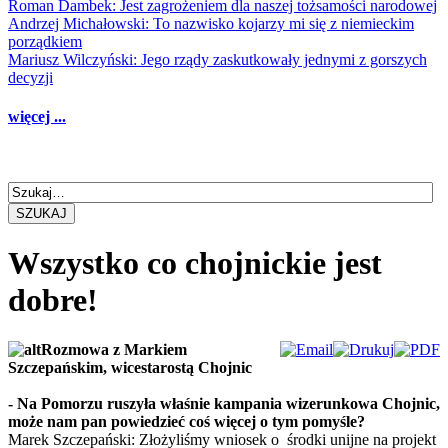
Roman Dambek: Jest zagrożeniem dla naszej tożsamości narodowej
Andrzej Michałowski: To nazwisko kojarzy mi się z niemieckim
porządkiem
Mariusz Wilczyński: Jego rządy zaskutkowały jednymi z gorszych
decyzji
więcej ...
SZUKAJ
Wszystko co chojnickie jest
dobre!
Rozmowa z Markiem
Szczepańskim, wicestarostą Chojnic
- Na Pomorzu ruszyła właśnie kampania wizerunkowa Chojnic,
może nam pan powiedzieć coś więcej o tym pomyśle?
Marek Szczepański: Złożyliśmy wniosek o środki unijne na projekt