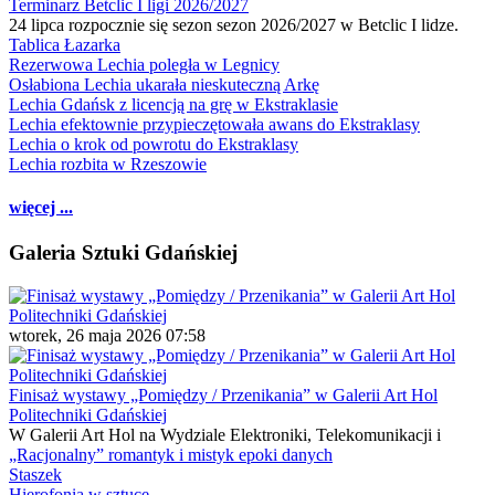
Terminarz Betclic I ligi 2026/2027
24 lipca rozpocznie się sezon sezon 2026/2027 w Betclic I lidze.
Tablica Łazarka
Rezerwowa Lechia poległa w Legnicy
Osłabiona Lechia ukarała nieskuteczną Arkę
Lechia Gdańsk z licencją na grę w Ekstraklasie
Lechia efektownie przypieczętowała awans do Ekstraklasy
Lechia o krok od powrotu do Ekstraklasy
Lechia rozbita w Rzeszowie
więcej ...
Galeria Sztuki Gdańskiej
wtorek, 26 maja 2026 07:58
Finisaż wystawy „Pomiędzy / Przenikania” w Galerii Art Hol
Politechniki Gdańskiej
W Galerii Art Hol na Wydziale Elektroniki, Telekomunikacji i
„Racjonalny” romantyk i mistyk epoki danych
Staszek
Hierofonia w sztuce