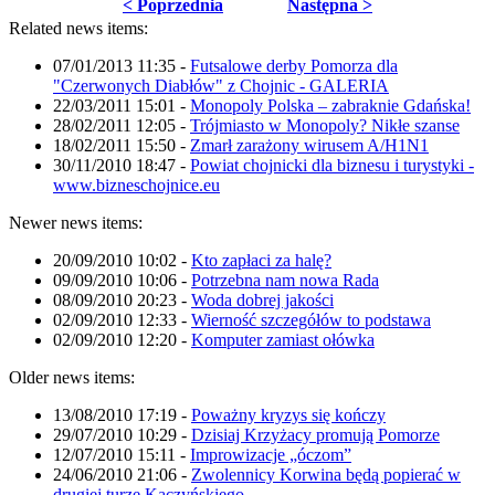
< Poprzednia
Następna >
Related news items:
07/01/2013 11:35
-
Futsalowe derby Pomorza dla
"Czerwonych Diabłów" z Chojnic - GALERIA
22/03/2011 15:01
-
Monopoly Polska – zabraknie Gdańska!
28/02/2011 12:05
-
Trójmiasto w Monopoly? Nikłe szanse
18/02/2011 15:50
-
Zmarł zarażony wirusem A/H1N1
30/11/2010 18:47
-
Powiat chojnicki dla biznesu i turystyki -
www.bizneschojnice.eu
Newer news items:
20/09/2010 10:02
-
Kto zapłaci za halę?
09/09/2010 10:06
-
Potrzebna nam nowa Rada
08/09/2010 20:23
-
Woda dobrej jakości
02/09/2010 12:33
-
Wierność szczegółów to podstawa
02/09/2010 12:20
-
Komputer zamiast ołówka
Older news items:
13/08/2010 17:19
-
Poważny kryzys się kończy
29/07/2010 10:29
-
Dzisiaj Krzyżacy promują Pomorze
12/07/2010 15:11
-
Improwizacje „óczom”
24/06/2010 21:06
-
Zwolennicy Korwina będą popierać w
drugiej turze Kaczyńskiego