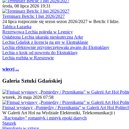
środa, 08 lipca 2026 19:31
Terminarz Betclic I ligi 2026/2027
24 lipca rozpocznie się sezon sezon 2026/2027 w Betclic I lidze.
Tablica Łazarka
Rezerwowa Lechia poległa w Legnicy
Osłabiona Lechia ukarała nieskuteczną Arkę
Lechia Gdańsk z licencją na grę w Ekstraklasie
Lechia efektownie przypieczętowała awans do Ekstraklasy
Lechia o krok od powrotu do Ekstraklasy
Lechia rozbita w Rzeszowie
więcej ...
Galeria Sztuki Gdańskiej
wtorek, 26 maja 2026 07:58
Finisaż wystawy „Pomiędzy / Przenikania” w Galerii Art Hol Politec
W Galerii Art Hol na Wydziale Elektroniki, Telekomunikacji i
„Racjonalny” romantyk i mistyk epoki danych
Staszek
Hierofonia w sztuce