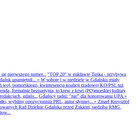
 się pierwszego numer...
"TOP 20" w enklawie Tuska - przybywa
dańsk upamiętnił...
»
W sobotę i w niedzielę w Gdańsku miały
d woj. pomorskiego, kwintesencja koalicji rządowej KO/PSL tuż
renda, formalnie bezpartyjna, to krew z krwi (PO)morskiej kultury
edakcjach, gdańs...
Gdańscy radni: "nie" dla honorowania UPA
»
ło, wybitny opozycjonista PRL, autor słynnej...
»
Zmarł Krzysztof
ntowanych Rad Dzielnic Gdańska przed Żakiem, siedzibą RMG.
tow...