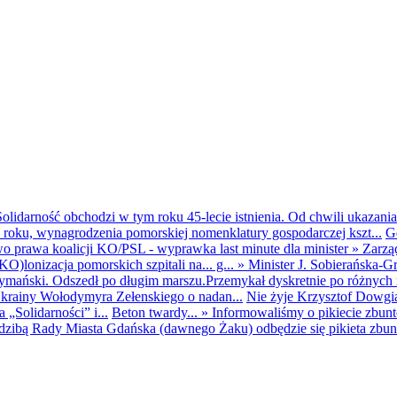
olidarność obchodzi w tym roku 45-lecie istnienia. Od chwili ukazania
25 roku, wynagrodzenia pomorskiej nomenklatury gospodarczej kszt...
G
o prawa koalicji KO/PSL - wyprawka last minute dla minister
»
Zarzą
O)lonizacja pomorskich szpitali na... g...
»
Minister J. Sobierańska-G
mański. Odszedł po długim marszu.Przemykał dyskretnie po różnych r
krainy Wołodymyra Zełenskiego o nadan...
Nie żyje Krzysztof Dowgiał
„Solidarności” i...
Beton twardy...
»
Informowaliśmy o pikiecie zbu
dzibą Rady Miasta Gdańska (dawnego Żaku) odbędzie się pikieta zbun