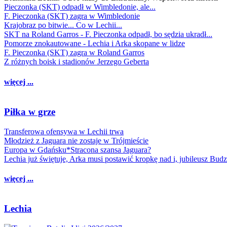
Pieczonka (SKT) odpadł w Wimbledonie, ale...
F. Pieczonka (SKT) zagra w Wimbledonie
Krajobraz po bitwie... Co w Lechii...
SKT na Roland Garros - F. Pieczonka odpadł, bo sędzia ukradł...
Pomorze znokautowane - Lechia i Arka skopane w lidze
F. Pieczonka (SKT) zagra w Roland Garros
Z różnych boisk i stadionów Jerzego Geberta
więcej ...
Piłka w grze
Transferowa ofensywa w Lechii trwa
Młodzież z Jaguara nie zostaje w Trójmieście
Europa w Gdańsku*Stracona szansa Jaguara?
Lechia już świętuje, Arka musi postawić kropkę nad i, jubileusz Bud
więcej ...
Lechia