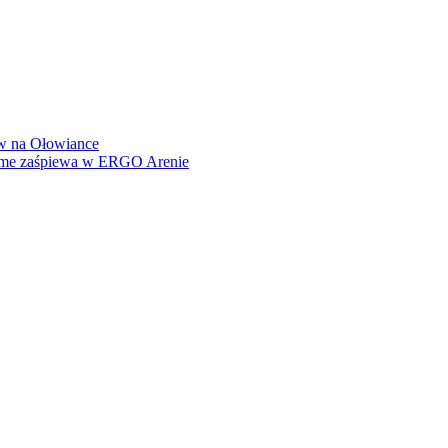
how na Ołowiance
Dame zaśpiewa w ERGO Arenie