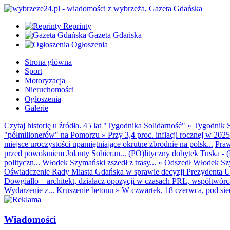
Reprinty
Gazeta Gdańska
Ogłoszenia
Strona główna
Sport
Motoryzacja
Nieruchomości
Ogłoszenia
Galerie
Czytaj historię u źródła. 45 lat "Tygodnika Solidarność"
»
Tygodnik S
"półmilionerów" na Pomorzu
»
Przy 3,4 proc. inflacji rocznej w 20
miejsce uroczystości upamiętniające okrutne zbrodnie na polsk...
Praw
przed powołaniem Jolanty Sobieran...
(PO)lityczny dobytek Tuska - (K
polityczn...
Włodek Szymański zszedł z trasy...
»
Odszedł Włodek Szy
Oświadczenie Rady Miasta Gdańska w sprawie decyzji Prezydenta U
Dowgiałło – architekt, działacz opozycji w czasach PRL, współtwórca 
Wydarzenie z...
Kruszenie betonu
»
W czwartek, 18 czerwca, pod sie
Wiadomości