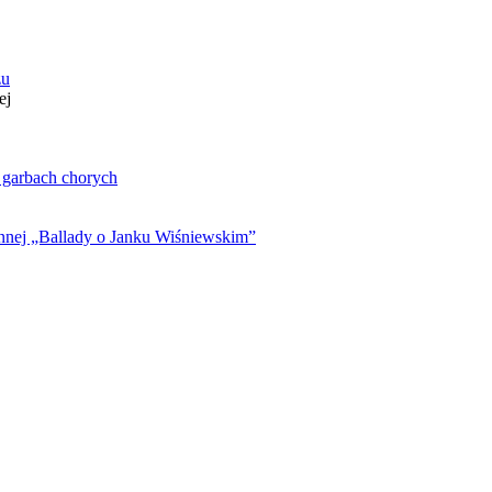
zu
ej
. garbach chorych
ynnej „Ballady o Janku Wiśniewskim”