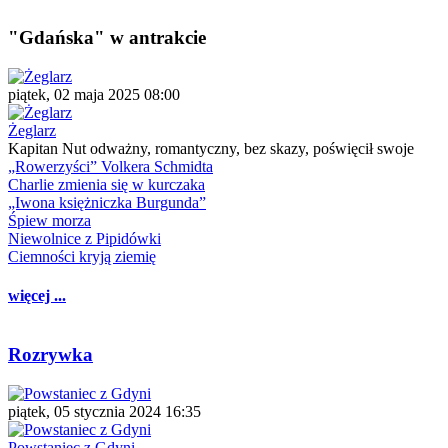
"Gdańska" w antrakcie
piątek, 02 maja 2025 08:00
Żeglarz
Kapitan Nut odważny, romantyczny, bez skazy, poświęcił swoje
„Rowerzyści” Volkera Schmidta
Charlie zmienia się w kurczaka
„Iwona księżniczka Burgunda”
Śpiew morza
Niewolnice z Pipidówki
Ciemności kryją ziemię
więcej ...
Rozrywka
piątek, 05 stycznia 2024 16:35
Powstaniec z Gdyni