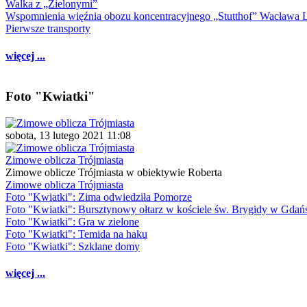
Walka z „Zielonymi”
Wspomnienia więźnia obozu koncentracyjnego „Stutthof” Wacława 
Pierwsze transporty
więcej ...
Foto "Kwiatki"
sobota, 13 lutego 2021 11:08
Zimowe oblicza Trójmiasta
Zimowe oblicze Trójmiasta w obiektywie Roberta
Zimowe oblicza Trójmiasta
Foto "Kwiatki": Zima odwiedziła Pomorze
Foto "Kwiatki": Bursztynowy ołtarz w kościele św. Brygidy w Gdań
Foto "Kwiatki": Gra w zielone
Foto "Kwiatki": Temida na haku
Foto "Kwiatki": Szklane domy
więcej ...