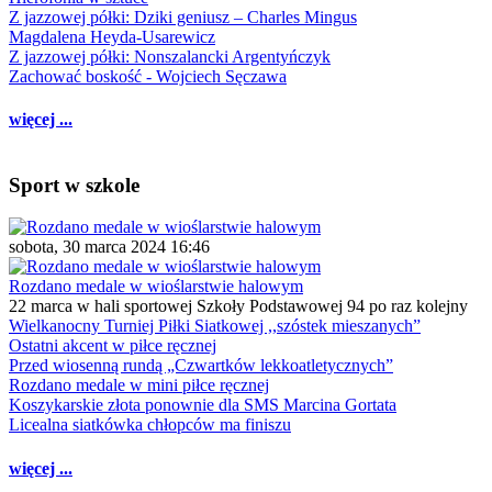
Z jazzowej półki: Dziki geniusz – Charles Mingus
Magdalena Heyda-Usarewicz
Z jazzowej półki: Nonszalancki Argentyńczyk
Zachować boskość - Wojciech Sęczawa
więcej ...
Sport w szkole
sobota, 30 marca 2024 16:46
Rozdano medale w wioślarstwie halowym
22 marca w hali sportowej Szkoły Podstawowej 94 po raz kolejny
Wielkanocny Turniej Piłki Siatkowej ,,szóstek mieszanych”
Ostatni akcent w piłce ręcznej
Przed wiosenną rundą „Czwartków lekkoatletycznych”
Rozdano medale w mini piłce ręcznej
Koszykarskie złota ponownie dla SMS Marcina Gortata
Licealna siatkówka chłopców ma finiszu
więcej ...