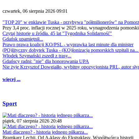
czwartek, 06 sierpnia 2026 09:01
"TOP 20" w enklawie Tuska - przybywa "półmilionerów" na Pomor
Przy 3,4 proc. inflacji rocznej w 2025 roku, wynagrodzenia pomorski
Czytaj historię u źródła. 45 lat "Tygodnika Solidarność"
Gdańsk upamiętnił...
Prawo prawa koalicji KO/PSL - wyprawka last minute dla minister
(PO)lityczny dobytek Tuska - (KO)lonizacja pomorskich szpitali na..
Włodek Szymański zszedł z trasy...
Gdańscy radni: "nie" dla honorowania UPA
Nie żyje Krzysztof Dowgiałło, wybitny opozycjonista PRL, autor sł
więcej ...
Sport
piątek, 07 sierpnia 2026 20:48
Mati dlaczego? - historia jednego piłkarza...
Bramkarz Lechii. Od A-klasy do Ekstraklasy. Współtwórca historii