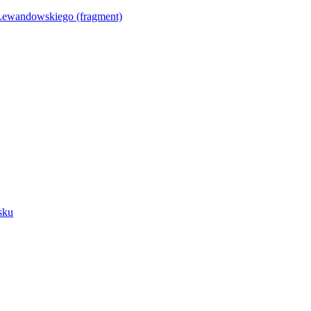
Lewandowskiego (fragment)
sku