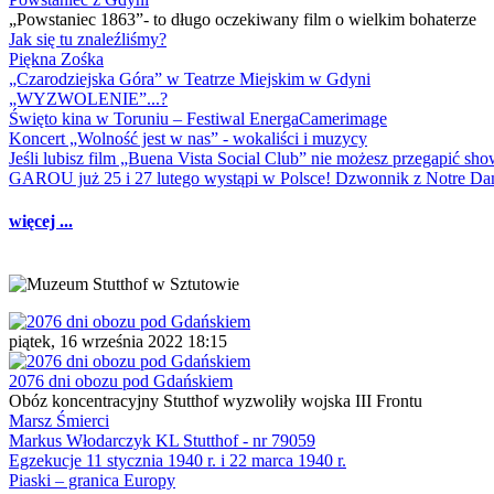
„Powstaniec 1863”- to długo oczekiwany film o wielkim bohaterze
Jak się tu znaleźliśmy?
Piękna Zośka
„Czarodziejska Góra” w Teatrze Miejskim w Gdyni
„WYZWOLENIE”...?
Święto kina w Toruniu – Festiwal EnergaCamerimage
Koncert „Wolność jest w nas” - wokaliści i muzycy
Jeśli lubisz film „Buena Vista Social Club” nie możesz przegapić s
GAROU już 25 i 27 lutego wystąpi w Polsce! Dzwonnik z Notre 
więcej ...
piątek, 16 września 2022 18:15
2076 dni obozu pod Gdańskiem
Obóz koncentracyjny Stutthof wyzwoliły wojska III Frontu
Marsz Śmierci
Markus Włodarczyk KL Stutthof - nr 79059
Egzekucje 11 stycznia 1940 r. i 22 marca 1940 r.
Piaski – granica Europy