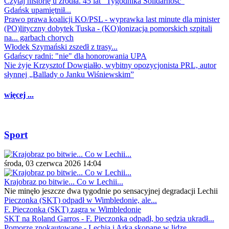
Czytaj historię u źródła. 45 lat "Tygodnika Solidarność"
Gdańsk upamiętnił...
Prawo prawa koalicji KO/PSL - wyprawka last minute dla minister
(PO)lityczny dobytek Tuska - (KO)lonizacja pomorskich szpitali
na... garbach chorych
Włodek Szymański zszedł z trasy...
Gdańscy radni: "nie" dla honorowania UPA
Nie żyje Krzysztof Dowgiałło, wybitny opozycjonista PRL, autor
słynnej „Ballady o Janku Wiśniewskim”
więcej ...
Sport
środa, 03 czerwca 2026 14:04
Krajobraz po bitwie... Co w Lechii...
Nie minęło jeszcze dwa tygodnie po sensacyjnej degradacji Lechii
Pieczonka (SKT) odpadł w Wimbledonie, ale...
F. Pieczonka (SKT) zagra w Wimbledonie
SKT na Roland Garros - F. Pieczonka odpadł, bo sędzia ukradł...
Pomorze znokautowane - Lechia i Arka skopane w lidze