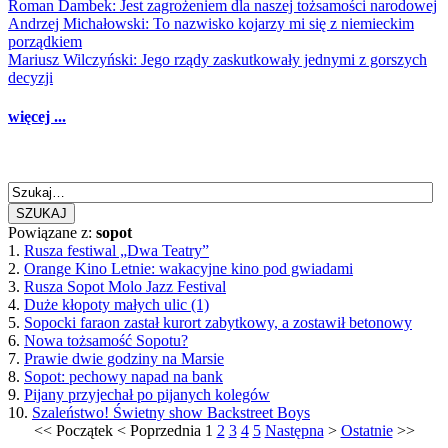
Roman Dambek: Jest zagrożeniem dla naszej tożsamości narodowej
Andrzej Michałowski: To nazwisko kojarzy mi się z niemieckim
porządkiem
Mariusz Wilczyński: Jego rządy zaskutkowały jednymi z gorszych
decyzji
więcej ...
SZUKAJ
Powiązane z:
sopot
1.
Rusza festiwal „Dwa Teatry”
2.
Orange Kino Letnie: wakacyjne kino pod gwiadami
3.
Rusza Sopot Molo Jazz Festival
4.
Duże kłopoty małych ulic (1)
5.
Sopocki faraon zastał kurort zabytkowy, a zostawił betonowy
6.
Nowa tożsamość Sopotu?
7.
Prawie dwie godziny na Marsie
8.
Sopot: pechowy napad na bank
9.
Pijany przyjechał po pijanych kolegów
10.
Szaleństwo! Świetny show Backstreet Boys
<<
Początek
<
Poprzednia
1
2
3
4
5
Następna
>
Ostatnie
>>