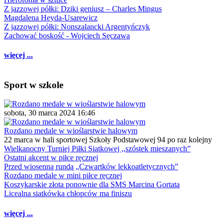
Z jazzowej półki: Dziki geniusz – Charles Mingus
Magdalena Heyda-Usarewicz
Z jazzowej półki: Nonszalancki Argentyńczyk
Zachować boskość - Wojciech Sęczawa
więcej ...
Sport w szkole
sobota, 30 marca 2024 16:46
Rozdano medale w wioślarstwie halowym
22 marca w hali sportowej Szkoły Podstawowej 94 po raz kolejny
Wielkanocny Turniej Piłki Siatkowej ,,szóstek mieszanych”
Ostatni akcent w piłce ręcznej
Przed wiosenną rundą „Czwartków lekkoatletycznych”
Rozdano medale w mini piłce ręcznej
Koszykarskie złota ponownie dla SMS Marcina Gortata
Licealna siatkówka chłopców ma finiszu
więcej ...