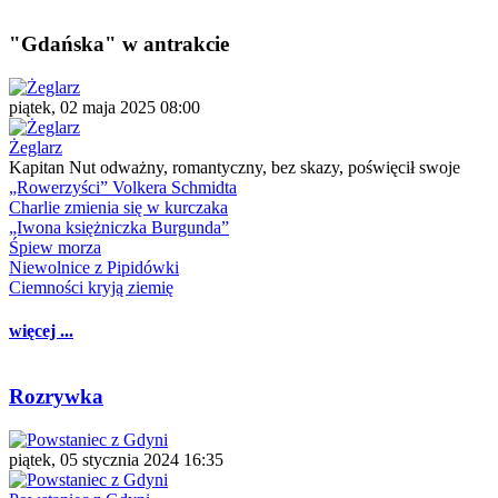
"Gdańska" w antrakcie
piątek, 02 maja 2025 08:00
Żeglarz
Kapitan Nut odważny, romantyczny, bez skazy, poświęcił swoje
„Rowerzyści” Volkera Schmidta
Charlie zmienia się w kurczaka
„Iwona księżniczka Burgunda”
Śpiew morza
Niewolnice z Pipidówki
Ciemności kryją ziemię
więcej ...
Rozrywka
piątek, 05 stycznia 2024 16:35