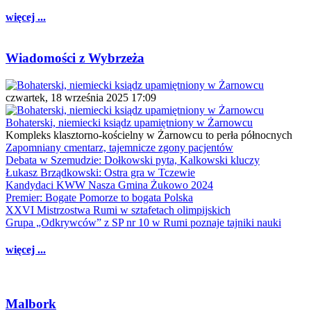
więcej ...
Wiadomości z Wybrzeża
czwartek, 18 września 2025 17:09
Bohaterski, niemiecki ksiądz upamiętniony w Żarnowcu
Kompleks klasztorno-kościelny w Żarnowcu to perła północnych
Zapomniany cmentarz, tajemnicze zgony pacjentów
Debata w Szemudzie: Dołkowski pyta, Kalkowski kluczy
Łukasz Brządkowski: Ostra gra w Tczewie
Kandydaci KWW Nasza Gmina Żukowo 2024
Premier: Bogate Pomorze to bogata Polska
XXVI Mistrzostwa Rumi w sztafetach olimpijskich
Grupa „Odkrywców” z SP nr 10 w Rumi poznaje tajniki nauki
więcej ...
Malbork