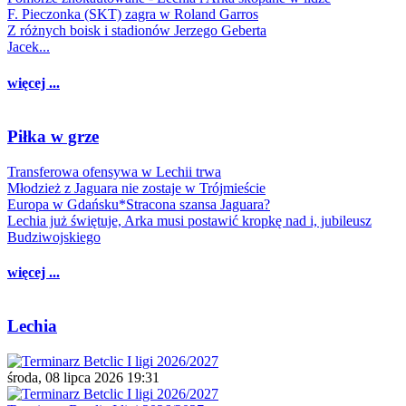
F. Pieczonka (SKT) zagra w Roland Garros
Z różnych boisk i stadionów Jerzego Geberta
Jacek...
więcej ...
Piłka w grze
Transferowa ofensywa w Lechii trwa
Młodzież z Jaguara nie zostaje w Trójmieście
Europa w Gdańsku*Stracona szansa Jaguara?
Lechia już świętuje, Arka musi postawić kropkę nad i, jubileusz
Budziwojskiego
więcej ...
Lechia
środa, 08 lipca 2026 19:31