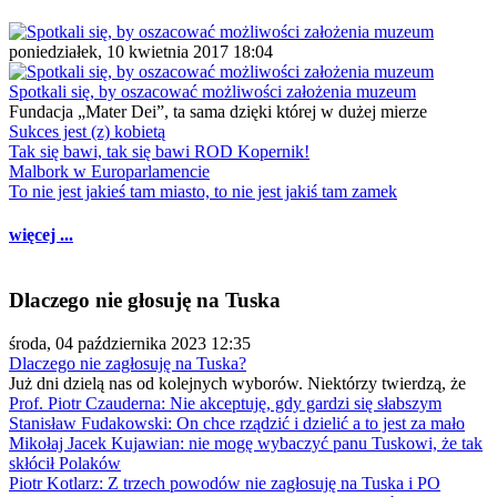
poniedziałek, 10 kwietnia 2017 18:04
Spotkali się, by oszacować możliwości założenia muzeum
Fundacja „Mater Dei”, ta sama dzięki której w dużej mierze
Sukces jest (z) kobietą
Tak się bawi, tak się bawi ROD Kopernik!
Malbork w Europarlamencie
To nie jest jakieś tam miasto, to nie jest jakiś tam zamek
więcej ...
Dlaczego nie głosuję na Tuska
środa, 04 października 2023 12:35
Dlaczego nie zagłosuję na Tuska?
Już dni dzielą nas od kolejnych wyborów. Niektórzy twierdzą, że
Prof. Piotr Czauderna: Nie akceptuję, gdy gardzi się słabszym
Stanisław Fudakowski: On chce rządzić i dzielić a to jest za mało
Mikołaj Jacek Kujawian: nie mogę wybaczyć panu Tuskowi, że tak
skłócił Polaków
Piotr Kotlarz: Z trzech powodów nie zagłosuję na Tuska i PO