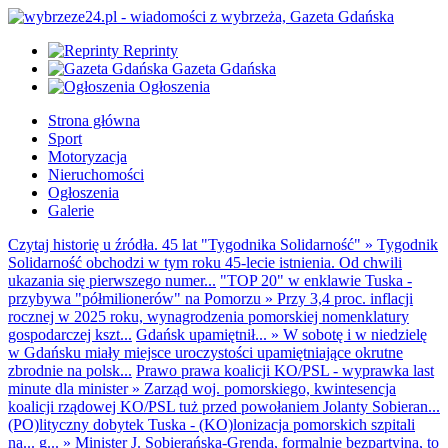
Reprinty
Gazeta Gdańska
Ogłoszenia
Strona główna
Sport
Motoryzacja
Nieruchomości
Ogłoszenia
Galerie
Czytaj historię u źródła. 45 lat "Tygodnika Solidarność"
»
Tygodnik
Solidarność obchodzi w tym roku 45-lecie istnienia. Od chwili
ukazania się pierwszego numer...
"TOP 20" w enklawie Tuska -
przybywa "półmilionerów" na Pomorzu
»
Przy 3,4 proc. inflacji
rocznej w 2025 roku, wynagrodzenia pomorskiej nomenklatury
gospodarczej kszt...
Gdańsk upamiętnił...
»
W sobotę i w niedzielę
w Gdańsku miały miejsce uroczystości upamiętniające okrutne
zbrodnie na polsk...
Prawo prawa koalicji KO/PSL - wyprawka last
minute dla minister
»
Zarząd woj. pomorskiego, kwintesencja
koalicji rządowej KO/PSL tuż przed powołaniem Jolanty Sobieran...
(PO)lityczny dobytek Tuska - (KO)lonizacja pomorskich szpitali
na... g...
»
Minister J. Sobierańska-Grenda, formalnie bezpartyjna, to