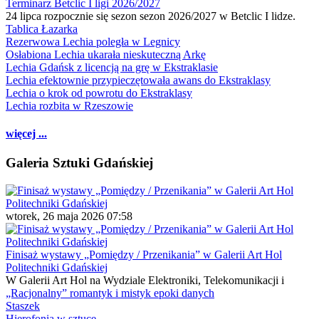
Terminarz Betclic I ligi 2026/2027
24 lipca rozpocznie się sezon sezon 2026/2027 w Betclic I lidze.
Tablica Łazarka
Rezerwowa Lechia poległa w Legnicy
Osłabiona Lechia ukarała nieskuteczną Arkę
Lechia Gdańsk z licencją na grę w Ekstraklasie
Lechia efektownie przypieczętowała awans do Ekstraklasy
Lechia o krok od powrotu do Ekstraklasy
Lechia rozbita w Rzeszowie
więcej ...
Galeria Sztuki Gdańskiej
wtorek, 26 maja 2026 07:58
Finisaż wystawy „Pomiędzy / Przenikania” w Galerii Art Hol
Politechniki Gdańskiej
W Galerii Art Hol na Wydziale Elektroniki, Telekomunikacji i
„Racjonalny” romantyk i mistyk epoki danych
Staszek
Hierofonia w sztuce