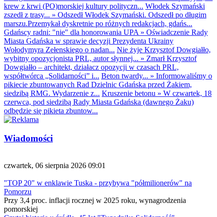
krew z krwi (PO)morskiej kultury polityczn...
Włodek Szymański
zszedł z trasy...
»
Odszedł Włodek Szymański. Odszedł po długim
marszu.Przemykał dyskretnie po różnych redakcjach, gdańs...
Gdańscy radni: "nie" dla honorowania UPA
»
Oświadczenie Rady
Miasta Gdańska w sprawie decyzji Prezydenta Ukrainy
Wołodymyra Zełenskiego o nadan...
Nie żyje Krzysztof Dowgiałło,
wybitny opozycjonista PRL, autor słynnej...
»
Zmarł Krzysztof
Dowgiałło – architekt, działacz opozycji w czasach PRL,
współtwórca „Solidarności” i...
Beton twardy...
»
Informowaliśmy o
pikiecie zbuntowanych Rad Dzielnic Gdańska przed Żakiem,
siedzibą RMG. Wydarzenie z...
Kruszenie betonu
»
W czwartek, 18
czerwca, pod siedzibą Rady Miasta Gdańska (dawnego Żaku)
odbędzie się pikieta zbuntow...
Wiadomości
czwartek, 06 sierpnia 2026 09:01
"TOP 20" w enklawie Tuska - przybywa "półmilionerów" na
Pomorzu
Przy 3,4 proc. inflacji rocznej w 2025 roku, wynagrodzenia
pomorskiej