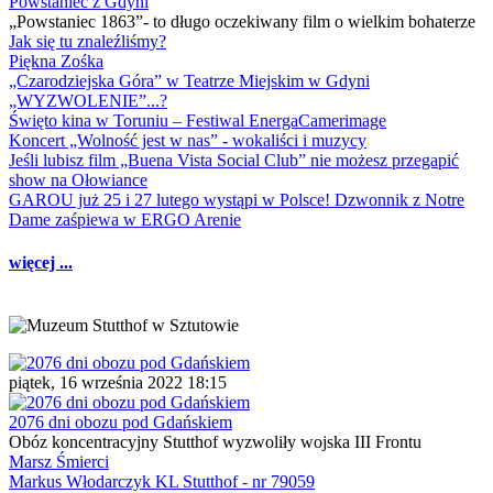
Powstaniec z Gdyni
„Powstaniec 1863”- to długo oczekiwany film o wielkim bohaterze
Jak się tu znaleźliśmy?
Piękna Zośka
„Czarodziejska Góra” w Teatrze Miejskim w Gdyni
„WYZWOLENIE”...?
Święto kina w Toruniu – Festiwal EnergaCamerimage
Koncert „Wolność jest w nas” - wokaliści i muzycy
Jeśli lubisz film „Buena Vista Social Club” nie możesz przegapić
show na Ołowiance
GAROU już 25 i 27 lutego wystąpi w Polsce! Dzwonnik z Notre
Dame zaśpiewa w ERGO Arenie
więcej ...
piątek, 16 września 2022 18:15
2076 dni obozu pod Gdańskiem
Obóz koncentracyjny Stutthof wyzwoliły wojska III Frontu
Marsz Śmierci
Markus Włodarczyk KL Stutthof - nr 79059