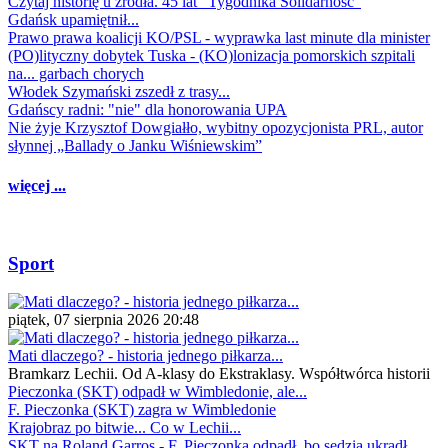
Czytaj historię u źródła. 45 lat "Tygodnika Solidarność"
Gdańsk upamiętnił...
Prawo prawa koalicji KO/PSL - wyprawka last minute dla minister
(PO)lityczny dobytek Tuska - (KO)lonizacja pomorskich szpitali
na... garbach chorych
Włodek Szymański zszedł z trasy...
Gdańscy radni: "nie" dla honorowania UPA
Nie żyje Krzysztof Dowgiałło, wybitny opozycjonista PRL, autor
słynnej „Ballady o Janku Wiśniewskim”
więcej ...
Sport
piątek, 07 sierpnia 2026 20:48
Mati dlaczego? - historia jednego piłkarza...
Bramkarz Lechii. Od A-klasy do Ekstraklasy. Współtwórca historii
Pieczonka (SKT) odpadł w Wimbledonie, ale...
F. Pieczonka (SKT) zagra w Wimbledonie
Krajobraz po bitwie... Co w Lechii...
SKT na Roland Garros - F. Pieczonka odpadł, bo sędzia ukradł...