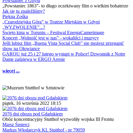
Powstaniec z Gdyni
„Powstaniec 1863”- to długo oczekiwany film o wielkim bohaterze
Jak się tu znaleźliśmy?
Piękna Zośka
„Czarodziejska Góra” w Teatrze Miejskim w Gdyni
„WYZWOLENIE”...?
Święto kina w Toruniu – Festiwal EnergaCamerimage
Koncert „Wolność jest w nas” - wokaliści i muzycy
Jeśli lubisz film „Buena Vista Social Club” nie możesz przegapić
show na Ołowiance
GAROU już 25 i 27 lutego wystąpi w Polsce! Dzwonnik z Notre
Dame zaśpiewa w ERGO Arenie
więcej ...
piątek, 16 września 2022 18:15
2076 dni obozu pod Gdańskiem
Obóz koncentracyjny Stutthof wyzwoliły wojska III Frontu
Marsz Śmierci
Markus Włodarczyk KL Stutthof - nr 79059