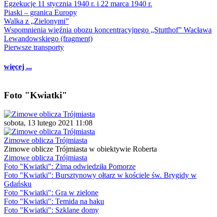
Egzekucje 11 stycznia 1940 r. i 22 marca 1940 r.
Piaski – granica Europy
Walka z „Zielonymi”
Wspomnienia więźnia obozu koncentracyjnego „Stutthof” Wacława
Lewandowskiego (fragment)
Pierwsze transporty
więcej ...
Foto "Kwiatki"
sobota, 13 lutego 2021 11:08
Zimowe oblicza Trójmiasta
Zimowe oblicze Trójmiasta w obiektywie Roberta
Zimowe oblicza Trójmiasta
Foto "Kwiatki": Zima odwiedziła Pomorze
Foto "Kwiatki": Bursztynowy ołtarz w kościele św. Brygidy w
Gdańsku
Foto "Kwiatki": Gra w zielone
Foto "Kwiatki": Temida na haku
Foto "Kwiatki": Szklane domy