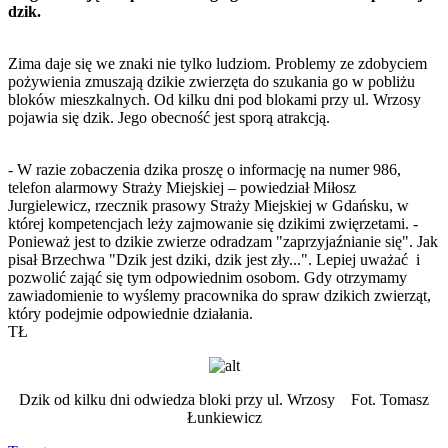
dzik.
Zima daje się we znaki nie tylko ludziom. Problemy ze zdobyciem
pożywienia zmuszają dzikie zwierzęta do szukania go w pobliżu
bloków mieszkalnych. Od kilku dni pod blokami przy ul. Wrzosy
pojawia się dzik. Jego obecność jest sporą atrakcją.
- W razie zobaczenia dzika proszę o informację na numer 986,
telefon alarmowy Straży Miejskiej – powiedział Miłosz
Jurgielewicz, rzecznik prasowy Straży Miejskiej w Gdańsku, w
której kompetencjach leży zajmowanie się dzikimi zwięrzetami. -
Ponieważ jest to dzikie zwierze odradzam "zaprzyjaźnianie się". Jak
pisał Brzechwa "Dzik jest dziki, dzik jest zły...". Lepiej uważać i
pozwolić zająć się tym odpowiednim osobom. Gdy otrzymamy
zawiadomienie to wyślemy pracownika do spraw dzikich zwierząt,
który podejmie odpowiednie działania.
TŁ
Dzik od kilku dni odwiedza bloki przy ul. Wrzosy Fot. Tomasz
Łunkiewicz