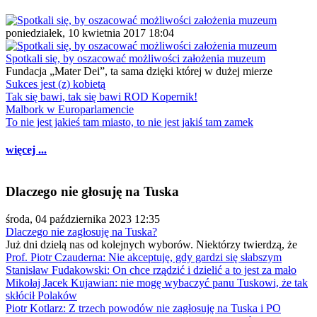
poniedziałek, 10 kwietnia 2017 18:04
Spotkali się, by oszacować możliwości założenia muzeum
Fundacja „Mater Dei”, ta sama dzięki której w dużej mierze
Sukces jest (z) kobietą
Tak się bawi, tak się bawi ROD Kopernik!
Malbork w Europarlamencie
To nie jest jakieś tam miasto, to nie jest jakiś tam zamek
więcej ...
Dlaczego nie głosuję na Tuska
środa, 04 października 2023 12:35
Dlaczego nie zagłosuję na Tuska?
Już dni dzielą nas od kolejnych wyborów. Niektórzy twierdzą, że
Prof. Piotr Czauderna: Nie akceptuję, gdy gardzi się słabszym
Stanisław Fudakowski: On chce rządzić i dzielić a to jest za mało
Mikołaj Jacek Kujawian: nie mogę wybaczyć panu Tuskowi, że tak
skłócił Polaków
Piotr Kotlarz: Z trzech powodów nie zagłosuję na Tuska i PO