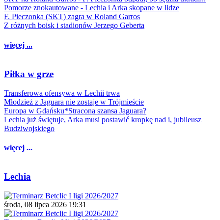
Pomorze znokautowane - Lechia i Arka skopane w lidze
F. Pieczonka (SKT) zagra w Roland Garros
Z różnych boisk i stadionów Jerzego Geberta
więcej ...
Piłka w grze
Transferowa ofensywa w Lechii trwa
Młodzież z Jaguara nie zostaje w Trójmieście
Europa w Gdańsku*Stracona szansa Jaguara?
Lechia już świętuje, Arka musi postawić kropkę nad i, jubileusz
Budziwojskiego
więcej ...
Lechia
środa, 08 lipca 2026 19:31