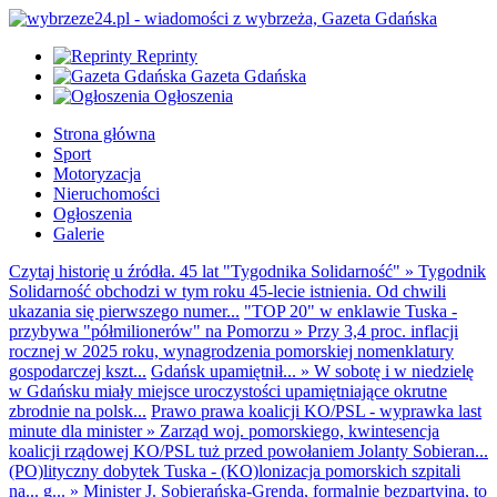
Reprinty
Gazeta Gdańska
Ogłoszenia
Strona główna
Sport
Motoryzacja
Nieruchomości
Ogłoszenia
Galerie
Czytaj historię u źródła. 45 lat "Tygodnika Solidarność"
»
Tygodnik
Solidarność obchodzi w tym roku 45-lecie istnienia. Od chwili
ukazania się pierwszego numer...
"TOP 20" w enklawie Tuska -
przybywa "półmilionerów" na Pomorzu
»
Przy 3,4 proc. inflacji
rocznej w 2025 roku, wynagrodzenia pomorskiej nomenklatury
gospodarczej kszt...
Gdańsk upamiętnił...
»
W sobotę i w niedzielę
w Gdańsku miały miejsce uroczystości upamiętniające okrutne
zbrodnie na polsk...
Prawo prawa koalicji KO/PSL - wyprawka last
minute dla minister
»
Zarząd woj. pomorskiego, kwintesencja
koalicji rządowej KO/PSL tuż przed powołaniem Jolanty Sobieran...
(PO)lityczny dobytek Tuska - (KO)lonizacja pomorskich szpitali
na... g...
»
Minister J. Sobierańska-Grenda, formalnie bezpartyjna, to