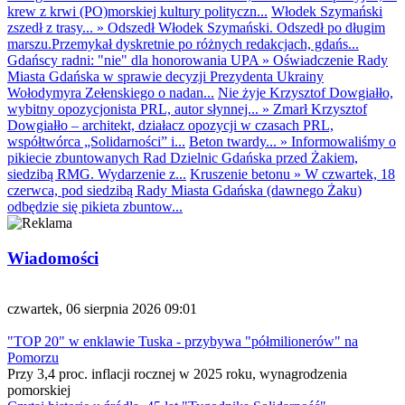
krew z krwi (PO)morskiej kultury polityczn...
Włodek Szymański
zszedł z trasy...
»
Odszedł Włodek Szymański. Odszedł po długim
marszu.Przemykał dyskretnie po różnych redakcjach, gdańs...
Gdańscy radni: "nie" dla honorowania UPA
»
Oświadczenie Rady
Miasta Gdańska w sprawie decyzji Prezydenta Ukrainy
Wołodymyra Zełenskiego o nadan...
Nie żyje Krzysztof Dowgiałło,
wybitny opozycjonista PRL, autor słynnej...
»
Zmarł Krzysztof
Dowgiałło – architekt, działacz opozycji w czasach PRL,
współtwórca „Solidarności” i...
Beton twardy...
»
Informowaliśmy o
pikiecie zbuntowanych Rad Dzielnic Gdańska przed Żakiem,
siedzibą RMG. Wydarzenie z...
Kruszenie betonu
»
W czwartek, 18
czerwca, pod siedzibą Rady Miasta Gdańska (dawnego Żaku)
odbędzie się pikieta zbuntow...
Wiadomości
czwartek, 06 sierpnia 2026 09:01
"TOP 20" w enklawie Tuska - przybywa "półmilionerów" na
Pomorzu
Przy 3,4 proc. inflacji rocznej w 2025 roku, wynagrodzenia
pomorskiej