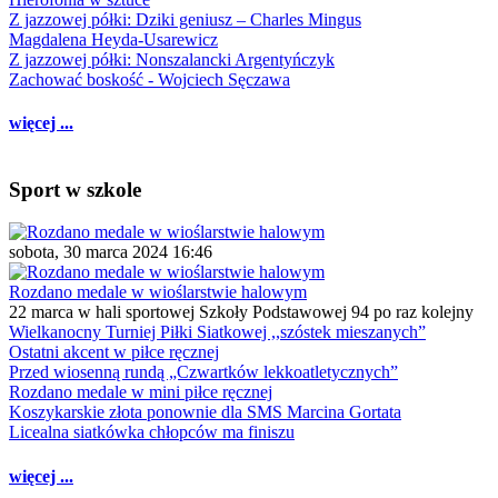
Z jazzowej półki: Dziki geniusz – Charles Mingus
Magdalena Heyda-Usarewicz
Z jazzowej półki: Nonszalancki Argentyńczyk
Zachować boskość - Wojciech Sęczawa
więcej ...
Sport w szkole
sobota, 30 marca 2024 16:46
Rozdano medale w wioślarstwie halowym
22 marca w hali sportowej Szkoły Podstawowej 94 po raz kolejny
Wielkanocny Turniej Piłki Siatkowej ,,szóstek mieszanych”
Ostatni akcent w piłce ręcznej
Przed wiosenną rundą „Czwartków lekkoatletycznych”
Rozdano medale w mini piłce ręcznej
Koszykarskie złota ponownie dla SMS Marcina Gortata
Licealna siatkówka chłopców ma finiszu
więcej ...