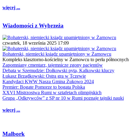
więcej ...
Wiadomości z Wybrzeża
czwartek, 18 września 2025 17:09
Bohaterski, niemiecki ksiądz upamiętniony w Żarnowcu
Kompleks klasztorno-kościelny w Żarnowcu to perła północnych
Zapomniany cmentarz, tajemnicze zgony pacjentów
Debata w Szemudzie: Dołkowski pyta, Kalkowski kluczy
Łukasz Brządkowski: Ostra gra w Tczewie
Kandydaci KWW Nasza Gmina Żukowo 2024
Premier: Bogate Pomorze to bogata Polska
XXVI Mistrzostwa Rumi w sztafetach olimpijskich
Grupa „Odkrywców” z SP nr 10 w Rumi poznaje tajniki nauki
więcej ...
Malbork