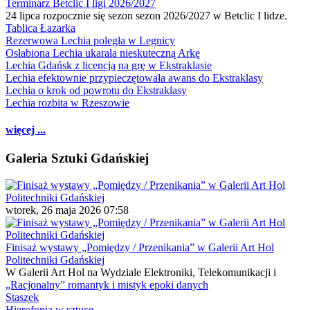
Terminarz Betclic I ligi 2026/2027
24 lipca rozpocznie się sezon sezon 2026/2027 w Betclic I lidze.
Tablica Łazarka
Rezerwowa Lechia poległa w Legnicy
Osłabiona Lechia ukarała nieskuteczną Arkę
Lechia Gdańsk z licencją na grę w Ekstraklasie
Lechia efektownie przypieczętowała awans do Ekstraklasy
Lechia o krok od powrotu do Ekstraklasy
Lechia rozbita w Rzeszowie
więcej ...
Galeria Sztuki Gdańskiej
wtorek, 26 maja 2026 07:58
Finisaż wystawy „Pomiędzy / Przenikania” w Galerii Art Hol
Politechniki Gdańskiej
W Galerii Art Hol na Wydziale Elektroniki, Telekomunikacji i
„Racjonalny” romantyk i mistyk epoki danych
Staszek
Hierofonia w sztuce