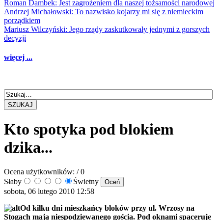
Roman Dambek: Jest zagrożeniem dla naszej tożsamości narodowej
Andrzej Michałowski: To nazwisko kojarzy mi się z niemieckim
porządkiem
Mariusz Wilczyński: Jego rządy zaskutkowały jednymi z gorszych
decyzji
więcej ...
SZUKAJ
Kto spotyka pod blokiem
dzika...
Ocena użytkowników:
/ 0
Słaby
Świetny
sobota, 06 lutego 2010 12:58
Od kilku dni mieszkańcy bloków przy ul. Wrzosy na
Stogach mają niespodziewanego gościa. Pod oknami spaceruje