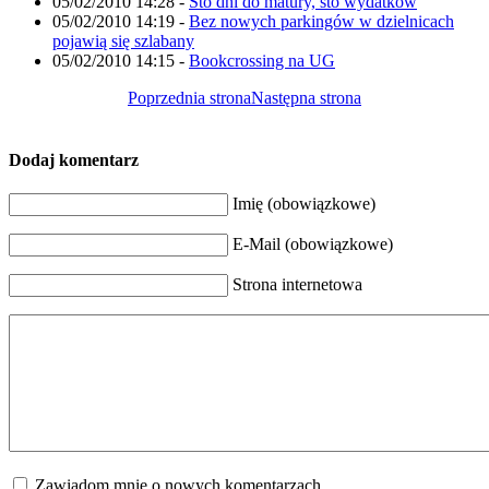
05/02/2010 14:28
-
Sto dni do matury, sto wydatków
05/02/2010 14:19
-
Bez nowych parkingów w dzielnicach
pojawią się szlabany
05/02/2010 14:15
-
Bookcrossing na UG
Poprzednia strona
Następna strona
Dodaj komentarz
Imię (obowiązkowe)
E-Mail (obowiązkowe)
Strona internetowa
Zawiadom mnie o nowych komentarzach