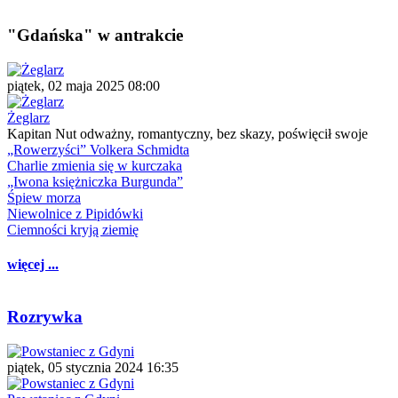
"Gdańska" w antrakcie
piątek, 02 maja 2025 08:00
Żeglarz
Kapitan Nut odważny, romantyczny, bez skazy, poświęcił swoje
„Rowerzyści” Volkera Schmidta
Charlie zmienia się w kurczaka
„Iwona księżniczka Burgunda”
Śpiew morza
Niewolnice z Pipidówki
Ciemności kryją ziemię
więcej ...
Rozrywka
piątek, 05 stycznia 2024 16:35