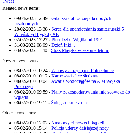
Tweet
Related news items:
09/04/2023 12:49
-
Gdański dobrodziej dla ubogich i
bezdomnych
28/02/2023 13:38
-
Serce dla upamiętniania sanitariuszki 5
Wileńskiej Brygady AK
02/02/2023 17:27
-
Piotr Dzik: Wigilia od 1991
31/08/2022 08:09
-
Dzień Inki...
03/07/2022 11:40
-
Straż Miejska w sezonie letnim
Newer news items:
08/02/2010 10:24
-
Zabawy z fizyką ma Politechnice
08/02/2010 10:12
-
Karnowski chce śledztwa
08/02/2010 10:04
-
Awaria wodociągów na Alei Wojska
Polskiego
08/02/2010 09:59
-
Plany zagospodarowania miejscowego do
wglądu
06/02/2010 19:11
-
Śnieg zniknie z ulic
Older news items:
06/02/2010 12:02
-
Amatorzy zimowych kąpieli
05/02/2010 15:14
-
Policja uderzy dzisiejszej nocy